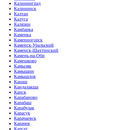
Калининград
Калининск
Калтан
Калуга
Калязин
Камбарка
Каменка
Каменногорск
Каменск-Уральский
Каменск-Шахтинский
Камень-на-Оби
Камешково
Камызяк
Камышин
Камышлов
Канаш
Кандалакша
Канск
Карабаново
Карабаш
Карабулак
Карасук
Карачаевск
Карачев
Каргат