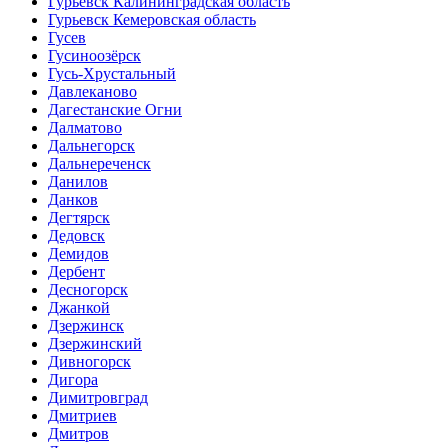
Гурьевск Калининградская область
Гурьевск Кемеровская область
Гусев
Гусиноозёрск
Гусь-Хрустальный
Давлеканово
Дагестанские Огни
Далматово
Дальнегорск
Дальнереченск
Данилов
Данков
Дегтярск
Дедовск
Демидов
Дербент
Десногорск
Джанкой
Дзержинск
Дзержинский
Дивногорск
Дигора
Димитровград
Дмитриев
Дмитров