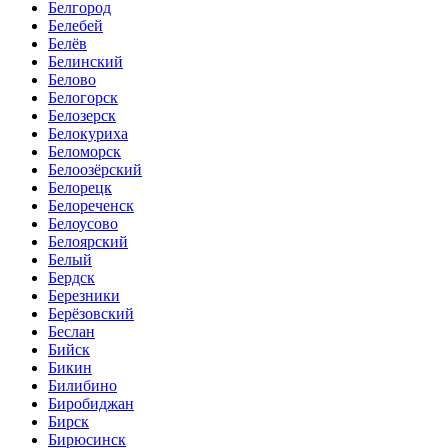
Белгород
Белебей
Белёв
Белинский
Белово
Белогорск
Белозерск
Белокуриха
Беломорск
Белоозёрский
Белорецк
Белореченск
Белоусово
Белоярский
Белый
Бердск
Березники
Берёзовский
Беслан
Бийск
Бикин
Билибино
Биробиджан
Бирск
Бирюсинск