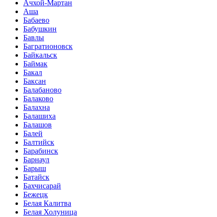
Ачхой-Мартан
Аша
Бабаево
Бабушкин
Бавлы
Багратионовск
Байкальск
Баймак
Бакал
Баксан
Балабаново
Балаково
Балахна
Балашиха
Балашов
Балей
Балтийск
Барабинск
Барнаул
Барыш
Батайск
Бахчисарай
Бежецк
Белая Калитва
Белая Холуница