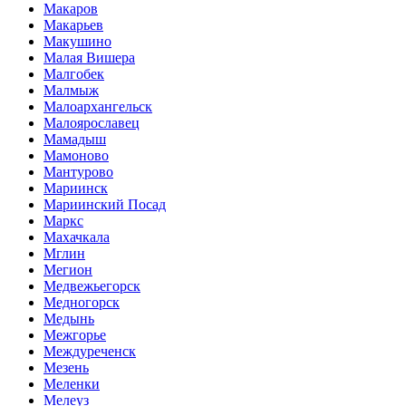
Макаров
Макарьев
Макушино
Малая Вишера
Малгобек
Малмыж
Малоархангельск
Малоярославец
Мамадыш
Мамоново
Мантурово
Мариинск
Мариинский Посад
Маркс
Махачкала
Мглин
Мегион
Медвежьегорск
Медногорск
Медынь
Межгорье
Междуреченск
Мезень
Меленки
Мелеуз