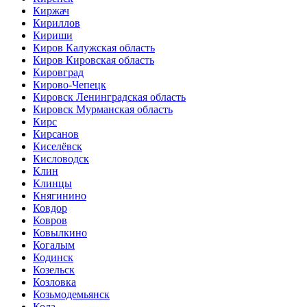
Киржач
Кириллов
Кириши
Киров Калужская область
Киров Кировская область
Кировград
Кирово-Чепецк
Кировск Ленинградская область
Кировск Мурманская область
Кирс
Кирсанов
Киселёвск
Кисловодск
Клин
Клинцы
Княгинино
Ковдор
Ковров
Ковылкино
Когалым
Кодинск
Козельск
Козловка
Козьмодемьянск
Кола