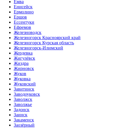
Емва
Енисейск
Ермолино
Ершов
Ессентуки
Ефремов
Железноводск
Железногорск Красноярский край
Железногорск Курская область
Железногорск-Илимский
Жердевка
Жигулёвск
Жиздра
Жирновск
Жуков
Жуковка
Жуковский
Завитинск
Заводоуковск
Заволжск
Заволжье
Задонск
Заинск
Закаменск
Заозёрный