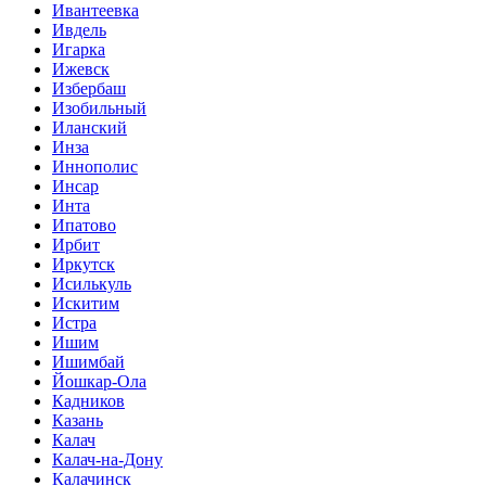
Ивантеевка
Ивдель
Игарка
Ижевск
Избербаш
Изобильный
Иланский
Инза
Иннополис
Инсар
Инта
Ипатово
Ирбит
Иркутск
Исилькуль
Искитим
Истра
Ишим
Ишимбай
Йошкар-Ола
Кадников
Казань
Калач
Калач-на-Дону
Калачинск