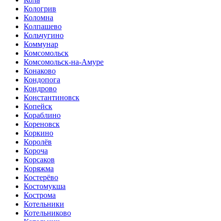
Кологрив
Коломна
Колпашево
Кольчугино
Коммунар
Комсомольск
Комсомольск-на-Амуре
Конаково
Кондопога
Кондрово
Константиновск
Копейск
Кораблино
Кореновск
Коркино
Королёв
Короча
Корсаков
Коряжма
Костерёво
Костомукша
Кострома
Котельники
Котельниково