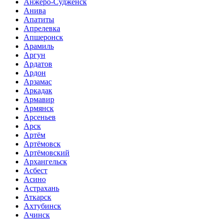
Анжеро-Судженск
Анива
Апатиты
Апрелевка
Апшеронск
Арамиль
Аргун
Ардатов
Ардон
Арзамас
Аркадак
Армавир
Армянск
Арсеньев
Арск
Артём
Артёмовск
Артёмовский
Архангельск
Асбест
Асино
Астрахань
Аткарск
Ахтубинск
Ачинск