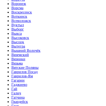
Воронеж
Ворсма
Воскресенск
Воткинск
Всеволожск
Вуктыл
Выборг
Выкса
Высоковск
Высоцк
Вытегра
Вышний Волочёк
Вяземский
Вязники
Вязьма
Вятские Поляны
Гаврилов Посад
Гаврилов-Ям
Гагарин
Гаджиево
Гай
Галич
Гатчина
Гвардейск
Гдов