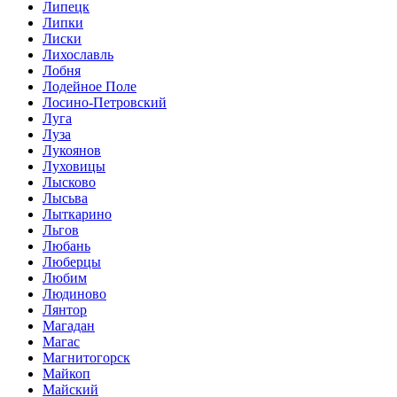
Липецк
Липки
Лиски
Лихославль
Лобня
Лодейное Поле
Лосино-Петровский
Луга
Луза
Лукоянов
Луховицы
Лысково
Лысьва
Лыткарино
Льгов
Любань
Люберцы
Любим
Людиново
Лянтор
Магадан
Магас
Магнитогорск
Майкоп
Майский