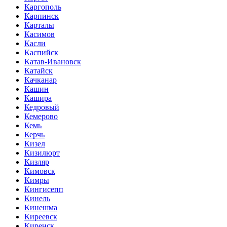
Каргополь
Карпинск
Карталы
Касимов
Касли
Каспийск
Катав-Ивановск
Катайск
Качканар
Кашин
Кашира
Кедровый
Кемерово
Кемь
Керчь
Кизел
Кизилюрт
Кизляр
Кимовск
Кимры
Кингисепп
Кинель
Кинешма
Киреевск
Киренск