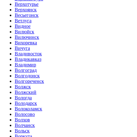
Верхотурье
Верхоянск
Весьегонск
Ветлуга
Видное
Вилюйск
Вилючинск
Вихоревка
Вичуга
Владивосток
Владикавказ
Владимир
Волгоград
Волгодонск
Волгореченск
Волжск
Волжский
Вологда
Володарск
Волоколамск
Волосово
Волхов
Волчанск
Вольск
Воркута