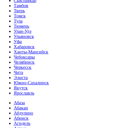
Сыктывкар
Тамбов
Тверь
Томск
Тула
Тюмень
Улан-Удэ
Ульяновск
Уфа
Хабаровск
Ханты-Мансийск
Чебоксары
Челябинск
Черкесск
Чита
Элиста
Южно-Сахалинск
Якутск
Ярославль
Абаза
Абакан
Абдулино
Абинск
Агидель