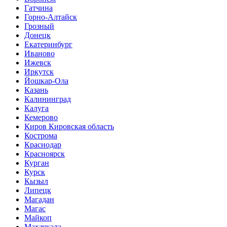
Гатчина
Горно-Алтайск
Грозный
Донецк
Екатеринбург
Иваново
Ижевск
Иркутск
Йошкар-Ола
Казань
Калининград
Калуга
Кемерово
Киров Кировская область
Кострома
Краснодар
Красноярск
Курган
Курск
Кызыл
Липецк
Магадан
Магас
Майкоп
Махачкала