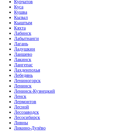
Курчатов
Куса
Кушва
Кызыл
Кыштым
Кяхта
Лабинск
Лабытнанги
Лагань
Ладушкин
Лаишево
Лакинск
Лангепас
Лахденпохья
Лебедянь
Лениногорск
Ленинск
Ленинск-Кузнецкий
Ленск
Лермонтов
Лесной
Лесозаводск
Лесосибирск
Ливны
Ликино-Дулёво