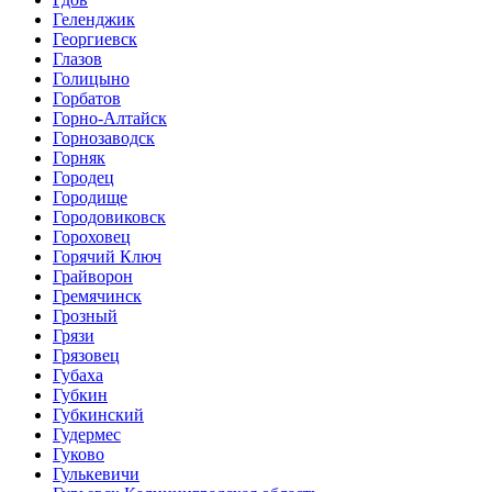
Геленджик
Георгиевск
Глазов
Голицыно
Горбатов
Горно-Алтайск
Горнозаводск
Горняк
Городец
Городище
Городовиковск
Гороховец
Горячий Ключ
Грайворон
Гремячинск
Грозный
Грязи
Грязовец
Губаха
Губкин
Губкинский
Гудермес
Гуково
Гулькевичи