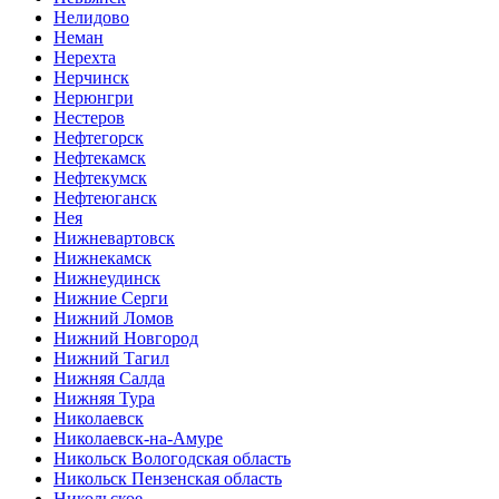
Нелидово
Неман
Нерехта
Нерчинск
Нерюнгри
Нестеров
Нефтегорск
Нефтекамск
Нефтекумск
Нефтеюганск
Нея
Нижневартовск
Нижнекамск
Нижнеудинск
Нижние Серги
Нижний Ломов
Нижний Новгород
Нижний Тагил
Нижняя Салда
Нижняя Тура
Николаевск
Николаевск-на-Амуре
Никольск Вологодская область
Никольск Пензенская область
Никольское