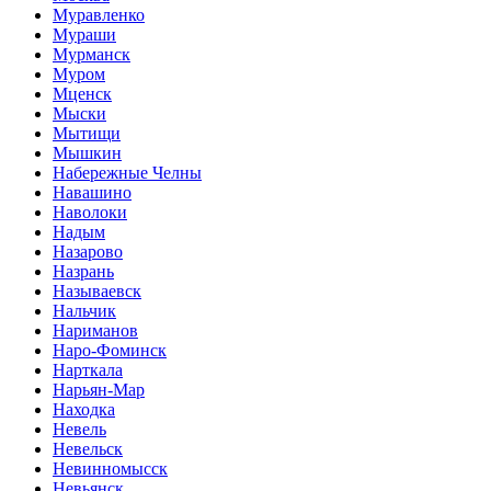
Муравленко
Мураши
Мурманск
Муром
Мценск
Мыски
Мытищи
Мышкин
Набережные Челны
Навашино
Наволоки
Надым
Назарово
Назрань
Называевск
Нальчик
Нариманов
Наро-Фоминск
Нарткала
Нарьян-Мар
Находка
Невель
Невельск
Невинномысск
Невьянск