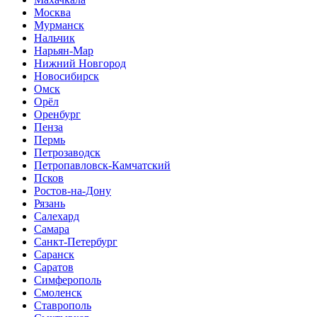
Москва
Мурманск
Нальчик
Нарьян-Мар
Нижний Новгород
Новосибирск
Омск
Орёл
Оренбург
Пенза
Пермь
Петрозаводск
Петропавловск-Камчатский
Псков
Ростов-на-Дону
Рязань
Салехард
Самара
Санкт-Петербург
Саранск
Саратов
Симферополь
Смоленск
Ставрополь