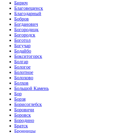
Бирюч
Благовещенск
Благодарный
Бобров
Богданович
Богородицк
Богородск
Боготол
Богучар
Бодайбо
Бокситогорск
Болгар
Бологое
Болотное
Болохово
Болхов
Большой Камень
Бор
Борзя
Борисоглебск
Боровичи
Боровск
Бородино
Братск
Бронницы