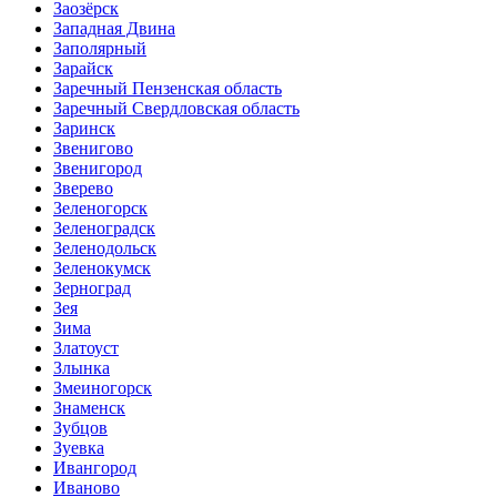
Заозёрск
Западная Двина
Заполярный
Зарайск
Заречный Пензенская область
Заречный Свердловская область
Заринск
Звенигово
Звенигород
Зверево
Зеленогорск
Зеленоградск
Зеленодольск
Зеленокумск
Зерноград
Зея
Зима
Златоуст
Злынка
Змеиногорск
Знаменск
Зубцов
Зуевка
Ивангород
Иваново