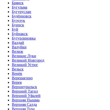
Брянск
Бугульма
Бугуруслан
Будённовск
Бузулук
Буинск
Буй
Буйнакск
Бутурлиновка
Валдай
Валуйки
Велиж
Великие Луки
Великий Новгород
Великий Устюг
Вельск
Венёв
Верещагино
Верея
Верхнеуральск
Верхний Тагил
Верхний Уфалей
Верхняя Пышма
Верхняя Салда
Верхняя Тура