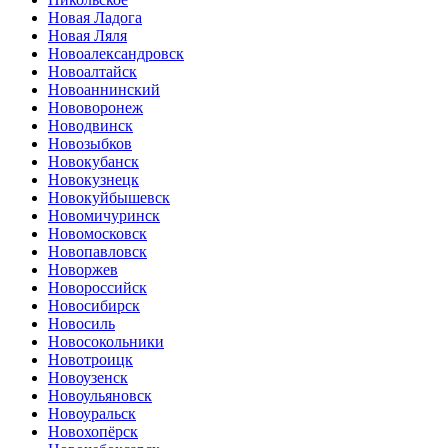
Новая Ладога
Новая Ляля
Новоалександровск
Новоалтайск
Новоаннинский
Нововоронеж
Новодвинск
Новозыбков
Новокубанск
Новокузнецк
Новокуйбышевск
Новомичуринск
Новомосковск
Новопавловск
Новоржев
Новороссийск
Новосибирск
Новосиль
Новосокольники
Новотроицк
Новоузенск
Новоульяновск
Новоуральск
Новохопёрск