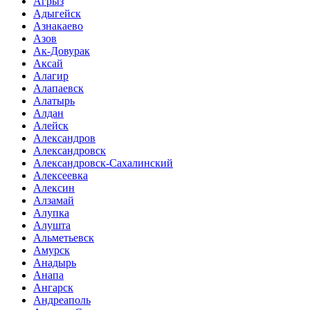
Агрыз
Адыгейск
Азнакаево
Азов
Ак-Довурак
Аксай
Алагир
Алапаевск
Алатырь
Алдан
Алейск
Александров
Александровск
Александровск-Сахалинский
Алексеевка
Алексин
Алзамай
Алупка
Алушта
Альметьевск
Амурск
Анадырь
Анапа
Ангарск
Андреаполь