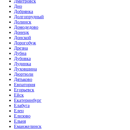
Дмитровск
Дно
Добрянка
Долгопрудный
Долинск
Домодедово
Донецк
Донской
Дорогобуж
Дрезна
Дубна
Дубовка
Дудинка
Духовщина
Дюртюли
Дятьково
Евпатория
Егорьевск
Ейск
Екатеринбург
Елабуга
Елец
Елизово
Ельня
Еманжелинск