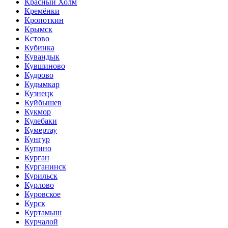
Красный Холм
Кремёнки
Кропоткин
Крымск
Кстово
Кубинка
Кувандык
Кувшиново
Кудрово
Кудымкар
Кузнецк
Куйбышев
Кукмор
Кулебаки
Кумертау
Кунгур
Купино
Курган
Курганинск
Курильск
Курлово
Куровское
Курск
Куртамыш
Курчалой