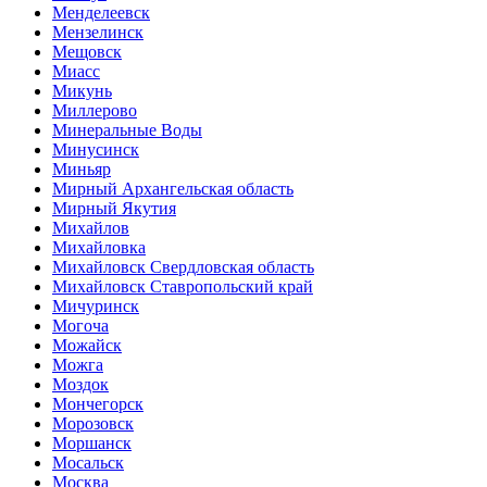
Менделеевск
Мензелинск
Мещовск
Миасс
Микунь
Миллерово
Минеральные Воды
Минусинск
Миньяр
Мирный Архангельская область
Мирный Якутия
Михайлов
Михайловка
Михайловск Свердловская область
Михайловск Ставропольский край
Мичуринск
Могоча
Можайск
Можга
Моздок
Мончегорск
Морозовск
Моршанск
Мосальск
Москва