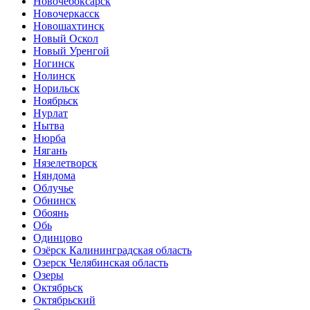
Новочебоксарск
Новочеркасск
Новошахтинск
Новый Оскол
Новый Уренгой
Ногинск
Нолинск
Норильск
Ноябрьск
Нурлат
Нытва
Нюрба
Нягань
Нязелетворск
Няндома
Облучье
Обнинск
Обоянь
Обь
Одинцово
Озёрск Калининградская область
Озерск Челябинская область
Озеры
Октябрьск
Октябрьский