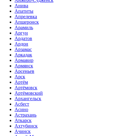
Анжеро-Судженск
Анива
Апатиты
Апрелевка
Апшеронск
Арамиль
Аргун
Ардатов
Ардон
Арзамас
Аркадак
Армавир
Армянск
Арсеньев
Арск
Артём
Артёмовск
Артёмовский
Архангельск
Асбест
Асино
Астрахань
Аткарск
Ахтубинск
Ачинск