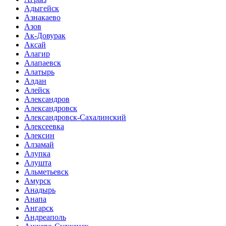
Адыгейск
Азнакаево
Азов
Ак-Довурак
Аксай
Алагир
Алапаевск
Алатырь
Алдан
Алейск
Александров
Александровск
Александровск-Сахалинский
Алексеевка
Алексин
Алзамай
Алупка
Алушта
Альметьевск
Амурск
Анадырь
Анапа
Ангарск
Андреаполь