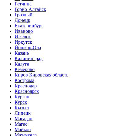
Гатчина
Горно-Алтайск
Грозный
Донецк
Екатеринбург
Иваново
Ижевск
Иркутск
Йошкар-Ола
Казань
Калининград
Калуга
Кемерово
Киров Кировская область
Кострома
Краснодар
Красноярск
Курган
Курск
Кызыл
Липецк
Магадан
Магас
Майкоп
Махачкала