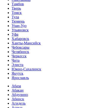
Тамбов
Тверь
Томск
Тула
Тюмень
Улан-Удэ
Ульяновск
Уфа
Хабаровск
Ханты-Мансийск
Чебоксары
Челябинск
Черкесск
Чита
Элиста
Южно-Сахалинск
Якутск
Ярославль
Абаза
Абакан
Абдулино
Абинск
Агидель
Агрыз