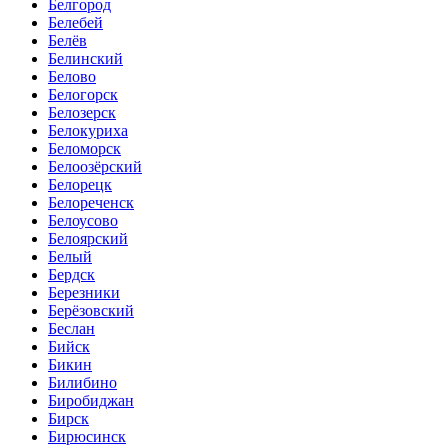
Белгород
Белебей
Белёв
Белинский
Белово
Белогорск
Белозерск
Белокуриха
Беломорск
Белоозёрский
Белорецк
Белореченск
Белоусово
Белоярский
Белый
Бердск
Березники
Берёзовский
Беслан
Бийск
Бикин
Билибино
Биробиджан
Бирск
Бирюсинск