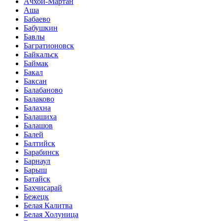
Ачхой-Мартан
Аша
Бабаево
Бабушкин
Бавлы
Багратионовск
Байкальск
Баймак
Бакал
Баксан
Балабаново
Балаково
Балахна
Балашиха
Балашов
Балей
Балтийск
Барабинск
Барнаул
Барыш
Батайск
Бахчисарай
Бежецк
Белая Калитва
Белая Холуница