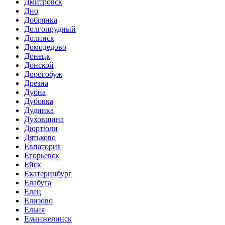
Дмитровск
Дно
Добрянка
Долгопрудный
Долинск
Домодедово
Донецк
Донской
Дорогобуж
Дрезна
Дубна
Дубовка
Дудинка
Духовщина
Дюртюли
Дятьково
Евпатория
Егорьевск
Ейск
Екатеринбург
Елабуга
Елец
Елизово
Ельня
Еманжелинск