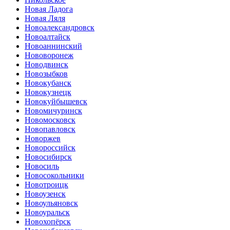
Новая Ладога
Новая Ляля
Новоалександровск
Новоалтайск
Новоаннинский
Нововоронеж
Новодвинск
Новозыбков
Новокубанск
Новокузнецк
Новокуйбышевск
Новомичуринск
Новомосковск
Новопавловск
Новоржев
Новороссийск
Новосибирск
Новосиль
Новосокольники
Новотроицк
Новоузенск
Новоульяновск
Новоуральск
Новохопёрск