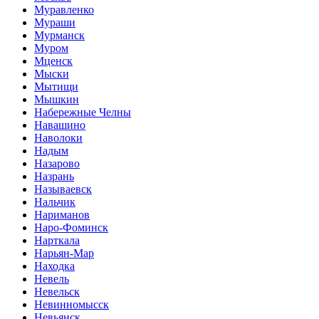
Муравленко
Мураши
Мурманск
Муром
Мценск
Мыски
Мытищи
Мышкин
Набережные Челны
Навашино
Наволоки
Надым
Назарово
Назрань
Называевск
Нальчик
Нариманов
Наро-Фоминск
Нарткала
Нарьян-Мар
Находка
Невель
Невельск
Невинномысск
Невьянск