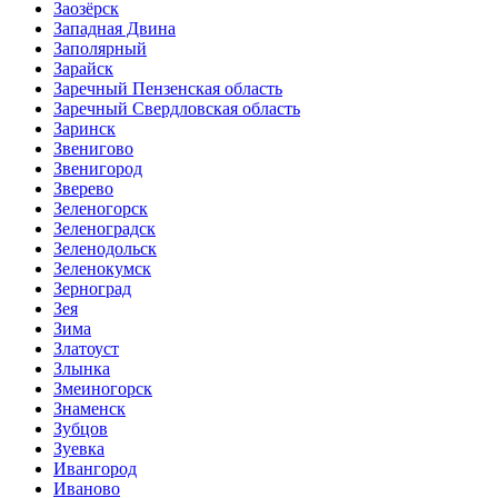
Заозёрск
Западная Двина
Заполярный
Зарайск
Заречный Пензенская область
Заречный Свердловская область
Заринск
Звенигово
Звенигород
Зверево
Зеленогорск
Зеленоградск
Зеленодольск
Зеленокумск
Зерноград
Зея
Зима
Златоуст
Злынка
Змеиногорск
Знаменск
Зубцов
Зуевка
Ивангород
Иваново