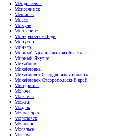
Менделеевск
Мензелинск
Мещовск
Миасс
Микунь
Миллерово
Минеральные Воды
Минусинск
Миньяр
Мирный Архангельская область
Мирный Якутия
Михайлов
Михайловка
Михайловск Свердловская область
Михайловск Ставропольский край
Мичуринск
Могоча
Можайск
Можга
Моздок
Мончегорск
Морозовск
Моршанск
Мосальск
Москва