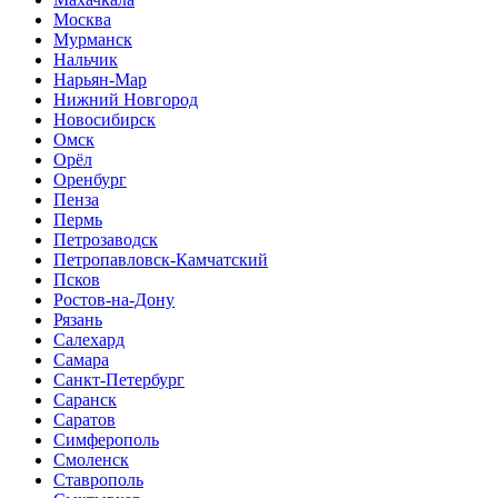
Москва
Мурманск
Нальчик
Нарьян-Мар
Нижний Новгород
Новосибирск
Омск
Орёл
Оренбург
Пенза
Пермь
Петрозаводск
Петропавловск-Камчатский
Псков
Ростов-на-Дону
Рязань
Салехард
Самара
Санкт-Петербург
Саранск
Саратов
Симферополь
Смоленск
Ставрополь