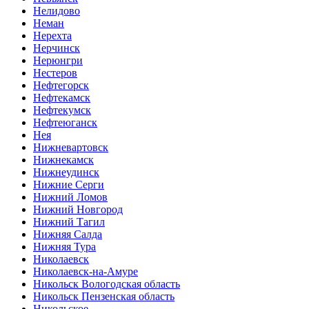
Нелидово
Неман
Нерехта
Нерчинск
Нерюнгри
Нестеров
Нефтегорск
Нефтекамск
Нефтекумск
Нефтеюганск
Нея
Нижневартовск
Нижнекамск
Нижнеудинск
Нижние Серги
Нижний Ломов
Нижний Новгород
Нижний Тагил
Нижняя Салда
Нижняя Тура
Николаевск
Николаевск-на-Амуре
Никольск Вологодская область
Никольск Пензенская область
Никольское