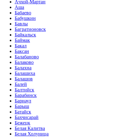
Ачхой-Мартан
Аша
Бабаево
Бабушкин
Бавлы
Багратионовск
Байкальск
Баймак
Бакал
Баксан
Балабаново
Балаково
Балахна
Балашиха
Балашов
Балей
Балтийск
Барабинск
Барнаул
Барыш
Батайск
Бахчисарай
Бежецк
Белая Калитва
Белая Холуница