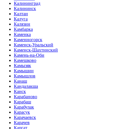
Калининград
Калининск
Калтан
Калуга
Калязин
Камбарка
Каменка
Каменногорск
Каменск-Уральский
Каменск-Шахтинский
Камень-на-Оби
Камешково
Камызяк
Камышин
Камышлов
Канаш
Кандалакша
Канск
Карабаново
Карабаш
Карабулак
Карасук
Карачаевск
Карачев
Каргат