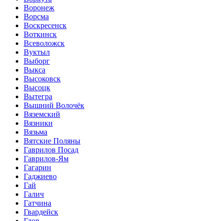
Воронеж
Ворсма
Воскресенск
Воткинск
Всеволожск
Вуктыл
Выборг
Выкса
Высоковск
Высоцк
Вытегра
Вышний Волочёк
Вяземский
Вязники
Вязьма
Вятские Поляны
Гаврилов Посад
Гаврилов-Ям
Гагарин
Гаджиево
Гай
Галич
Гатчина
Гвардейск
Гдов