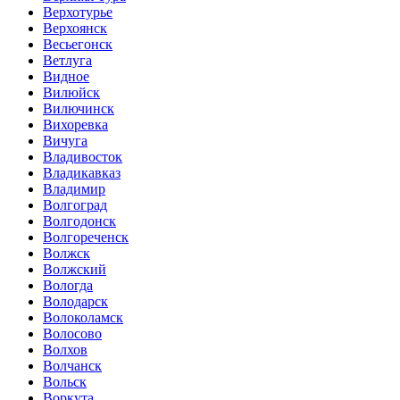
Верхотурье
Верхоянск
Весьегонск
Ветлуга
Видное
Вилюйск
Вилючинск
Вихоревка
Вичуга
Владивосток
Владикавказ
Владимир
Волгоград
Волгодонск
Волгореченск
Волжск
Волжский
Вологда
Володарск
Волоколамск
Волосово
Волхов
Волчанск
Вольск
Воркута