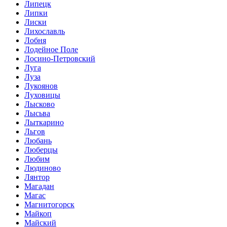
Липецк
Липки
Лиски
Лихославль
Лобня
Лодейное Поле
Лосино-Петровский
Луга
Луза
Лукоянов
Луховицы
Лысково
Лысьва
Лыткарино
Льгов
Любань
Люберцы
Любим
Людиново
Лянтор
Магадан
Магас
Магнитогорск
Майкоп
Майский