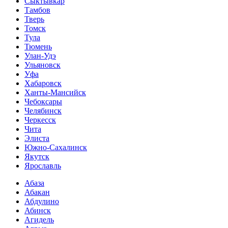
Сыктывкар
Тамбов
Тверь
Томск
Тула
Тюмень
Улан-Удэ
Ульяновск
Уфа
Хабаровск
Ханты-Мансийск
Чебоксары
Челябинск
Черкесск
Чита
Элиста
Южно-Сахалинск
Якутск
Ярославль
Абаза
Абакан
Абдулино
Абинск
Агидель