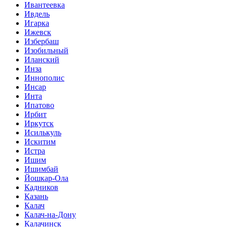
Ивантеевка
Ивдель
Игарка
Ижевск
Избербаш
Изобильный
Иланский
Инза
Иннополис
Инсар
Инта
Ипатово
Ирбит
Иркутск
Исилькуль
Искитим
Истра
Ишим
Ишимбай
Йошкар-Ола
Кадников
Казань
Калач
Калач-на-Дону
Калачинск