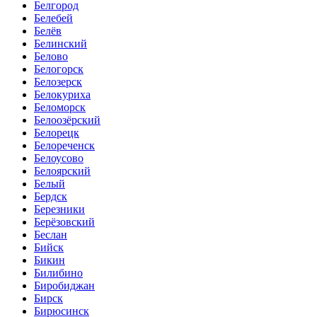
Белгород
Белебей
Белёв
Белинский
Белово
Белогорск
Белозерск
Белокуриха
Беломорск
Белоозёрский
Белорецк
Белореченск
Белоусово
Белоярский
Белый
Бердск
Березники
Берёзовский
Беслан
Бийск
Бикин
Билибино
Биробиджан
Бирск
Бирюсинск