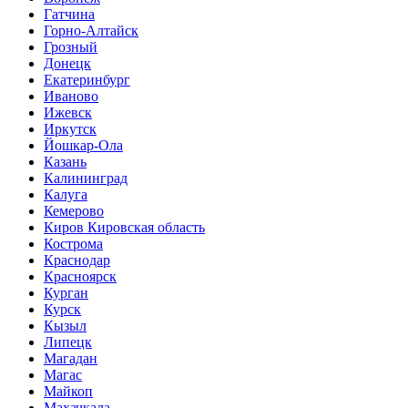
Гатчина
Горно-Алтайск
Грозный
Донецк
Екатеринбург
Иваново
Ижевск
Иркутск
Йошкар-Ола
Казань
Калининград
Калуга
Кемерово
Киров Кировская область
Кострома
Краснодар
Красноярск
Курган
Курск
Кызыл
Липецк
Магадан
Магас
Майкоп
Махачкала