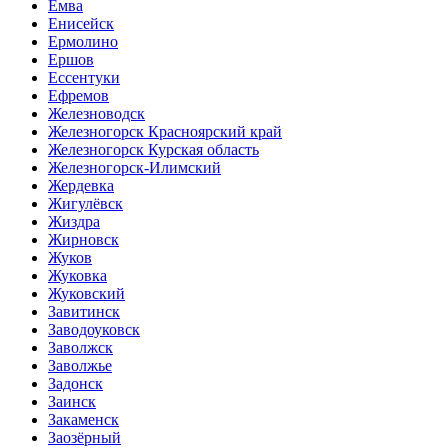
Емва
Енисейск
Ермолино
Ершов
Ессентуки
Ефремов
Железноводск
Железногорск Красноярский край
Железногорск Курская область
Железногорск-Илимский
Жердевка
Жигулёвск
Жиздра
Жирновск
Жуков
Жуковка
Жуковский
Завитинск
Заводоуковск
Заволжск
Заволжье
Задонск
Заинск
Закаменск
Заозёрный