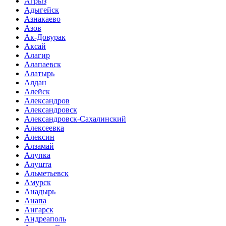
Агрыз
Адыгейск
Азнакаево
Азов
Ак-Довурак
Аксай
Алагир
Алапаевск
Алатырь
Алдан
Алейск
Александров
Александровск
Александровск-Сахалинский
Алексеевка
Алексин
Алзамай
Алупка
Алушта
Альметьевск
Амурск
Анадырь
Анапа
Ангарск
Андреаполь