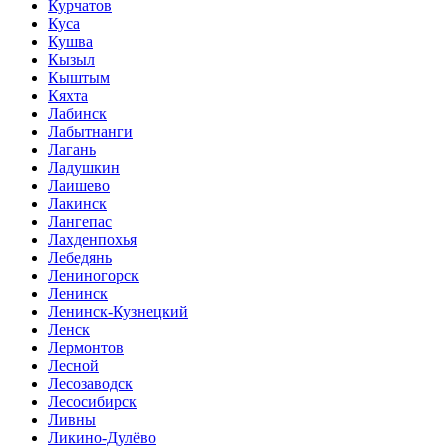
Курчатов
Куса
Кушва
Кызыл
Кыштым
Кяхта
Лабинск
Лабытнанги
Лагань
Ладушкин
Лаишево
Лакинск
Лангепас
Лахденпохья
Лебедянь
Лениногорск
Ленинск
Ленинск-Кузнецкий
Ленск
Лермонтов
Лесной
Лесозаводск
Лесосибирск
Ливны
Ликино-Дулёво