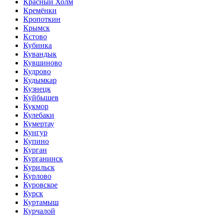
Красный Холм
Кремёнки
Кропоткин
Крымск
Кстово
Кубинка
Кувандык
Кувшиново
Кудрово
Кудымкар
Кузнецк
Куйбышев
Кукмор
Кулебаки
Кумертау
Кунгур
Купино
Курган
Курганинск
Курильск
Курлово
Куровское
Курск
Куртамыш
Курчалой