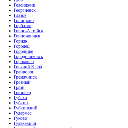
Геленджик
Георгиевск
Глазов
Голицыно
Горбатов
Горно-Алтайск
Горнозаводск
Горняк
Городец
Городище
Городовиковск
Гороховец
Горячий Ключ
Грайворон
Гремячинск
Грозный
Грязи
Грязовец
Губаха
Губкин
Губкинский
Гудермес
Гуково
Гулькевичи