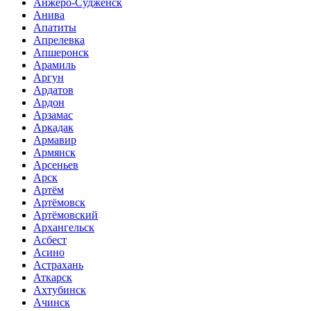
Анжеро-Судженск
Анива
Апатиты
Апрелевка
Апшеронск
Арамиль
Аргун
Ардатов
Ардон
Арзамас
Аркадак
Армавир
Армянск
Арсеньев
Арск
Артём
Артёмовск
Артёмовский
Архангельск
Асбест
Асино
Астрахань
Аткарск
Ахтубинск
Ачинск