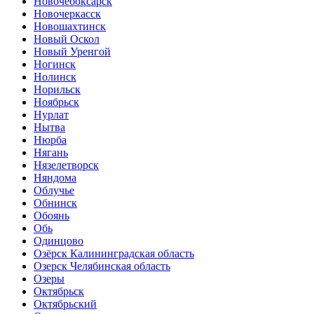
Новочебоксарск
Новочеркасск
Новошахтинск
Новый Оскол
Новый Уренгой
Ногинск
Нолинск
Норильск
Ноябрьск
Нурлат
Нытва
Нюрба
Нягань
Нязелетворск
Няндома
Облучье
Обнинск
Обоянь
Обь
Одинцово
Озёрск Калининградская область
Озерск Челябинская область
Озеры
Октябрьск
Октябрьский