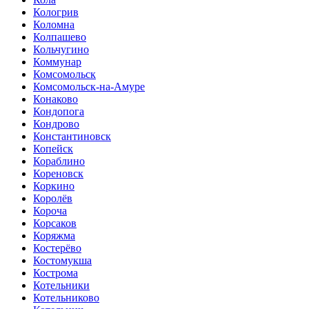
Кологрив
Коломна
Колпашево
Кольчугино
Коммунар
Комсомольск
Комсомольск-на-Амуре
Конаково
Кондопога
Кондрово
Константиновск
Копейск
Кораблино
Кореновск
Коркино
Королёв
Короча
Корсаков
Коряжма
Костерёво
Костомукша
Кострома
Котельники
Котельниково