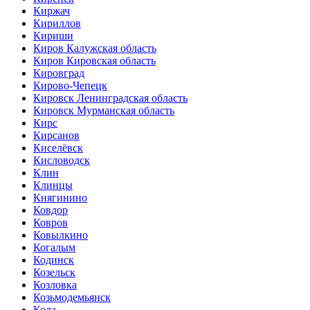
Киржач
Кириллов
Кириши
Киров Калужская область
Киров Кировская область
Кировград
Кирово-Чепецк
Кировск Ленинградская область
Кировск Мурманская область
Кирс
Кирсанов
Киселёвск
Кисловодск
Клин
Клинцы
Княгинино
Ковдор
Ковров
Ковылкино
Когалым
Кодинск
Козельск
Козловка
Козьмодемьянск
Кола