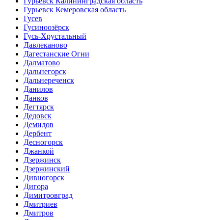
Гурьевск Калининградская область
Гурьевск Кемеровская область
Гусев
Гусиноозёрск
Гусь-Хрустальный
Давлеканово
Дагестанские Огни
Далматово
Дальнегорск
Дальнереченск
Данилов
Данков
Дегтярск
Дедовск
Демидов
Дербент
Десногорск
Джанкой
Дзержинск
Дзержинский
Дивногорск
Дигора
Димитровград
Дмитриев
Дмитров