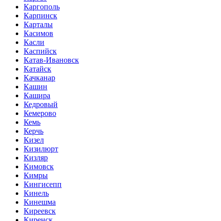
Каргополь
Карпинск
Карталы
Касимов
Касли
Каспийск
Катав-Ивановск
Катайск
Качканар
Кашин
Кашира
Кедровый
Кемерово
Кемь
Керчь
Кизел
Кизилюрт
Кизляр
Кимовск
Кимры
Кингисепп
Кинель
Кинешма
Киреевск
Киренск