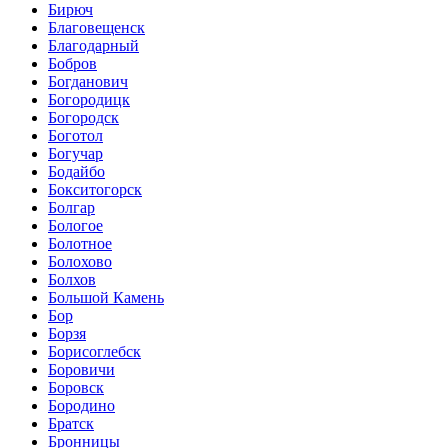
Бирюч
Благовещенск
Благодарный
Бобров
Богданович
Богородицк
Богородск
Боготол
Богучар
Бодайбо
Бокситогорск
Болгар
Бологое
Болотное
Болохово
Болхов
Большой Камень
Бор
Борзя
Борисоглебск
Боровичи
Боровск
Бородино
Братск
Бронницы