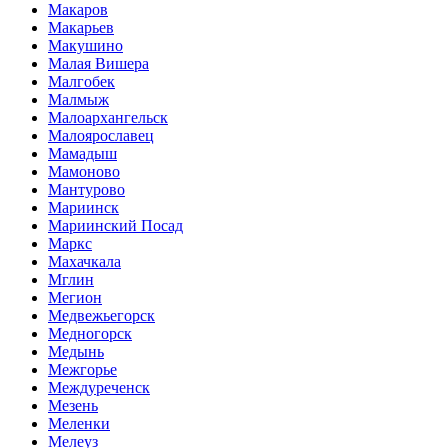
Макаров
Макарьев
Макушино
Малая Вишера
Малгобек
Малмыж
Малоархангельск
Малоярославец
Мамадыш
Мамоново
Мантурово
Мариинск
Мариинский Посад
Маркс
Махачкала
Мглин
Мегион
Медвежьегорск
Медногорск
Медынь
Межгорье
Междуреченск
Мезень
Меленки
Мелеуз