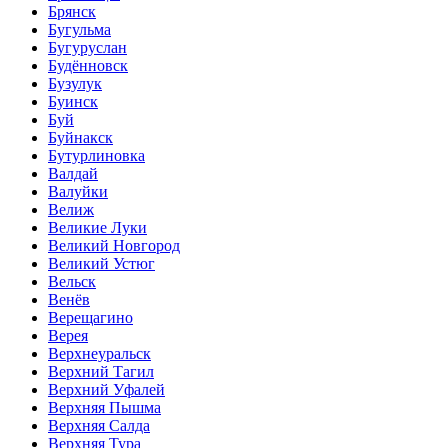
Брянск
Бугульма
Бугуруслан
Будённовск
Бузулук
Буинск
Буй
Буйнакск
Бутурлиновка
Валдай
Валуйки
Велиж
Великие Луки
Великий Новгород
Великий Устюг
Вельск
Венёв
Верещагино
Верея
Верхнеуральск
Верхний Тагил
Верхний Уфалей
Верхняя Пышма
Верхняя Салда
Верхняя Тура