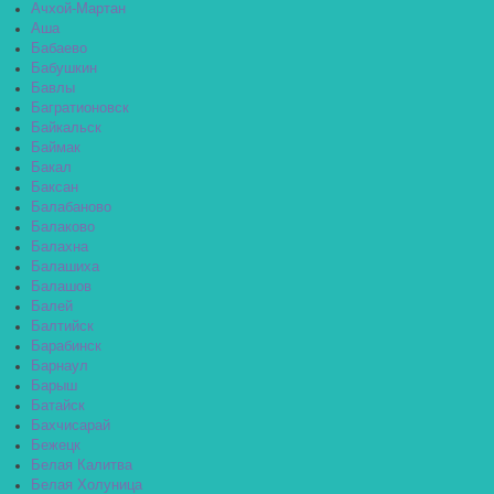
Ачхой-Мартан
Аша
Бабаево
Бабушкин
Бавлы
Багратионовск
Байкальск
Баймак
Бакал
Баксан
Балабаново
Балаково
Балахна
Балашиха
Балашов
Балей
Балтийск
Барабинск
Барнаул
Барыш
Батайск
Бахчисарай
Бежецк
Белая Калитва
Белая Холуница