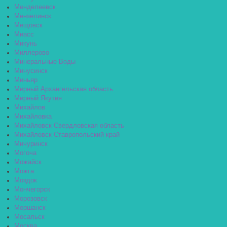
Менделеевск
Мензелинск
Мещовск
Миасс
Микунь
Миллерово
Минеральные Воды
Минусинск
Миньяр
Мирный Архангельская область
Мирный Якутия
Михайлов
Михайловка
Михайловск Свердловская область
Михайловск Ставропольский край
Мичуринск
Могоча
Можайск
Можга
Моздок
Мончегорск
Морозовск
Моршанск
Мосальск
Москва