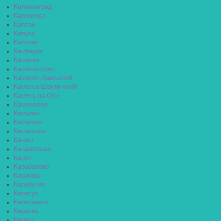
Калининград
Калининск
Калтан
Калуга
Калязин
Камбарка
Каменка
Каменногорск
Каменск-Уральский
Каменск-Шахтинский
Камень-на-Оби
Камешково
Камызяк
Камышин
Камышлов
Канаш
Кандалакша
Канск
Карабаново
Карабаш
Карабулак
Карасук
Карачаевск
Карачев
Каргат