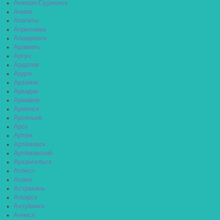
Анжеро-Судженск
Анива
Апатиты
Апрелевка
Апшеронск
Арамиль
Аргун
Ардатов
Ардон
Арзамас
Аркадак
Армавир
Армянск
Арсеньев
Арск
Артём
Артёмовск
Артёмовский
Архангельск
Асбест
Асино
Астрахань
Аткарск
Ахтубинск
Ачинск