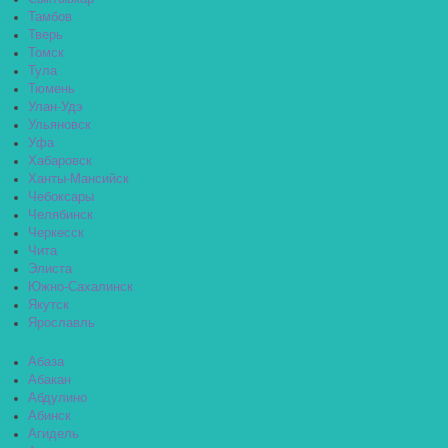
Тамбов
Тверь
Томск
Тула
Тюмень
Улан-Удэ
Ульяновск
Уфа
Хабаровск
Ханты-Мансийск
Чебоксары
Челябинск
Черкесск
Чита
Элиста
Южно-Сахалинск
Якутск
Ярославль
Абаза
Абакан
Абдулино
Абинск
Агидель