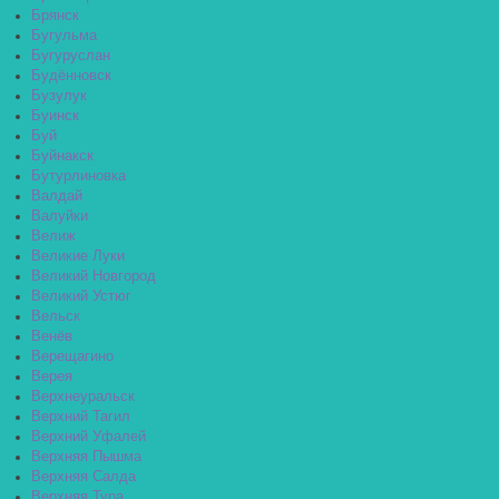
Брянск
Бугульма
Бугуруслан
Будённовск
Бузулук
Буинск
Буй
Буйнакск
Бутурлиновка
Валдай
Валуйки
Велиж
Великие Луки
Великий Новгород
Великий Устюг
Вельск
Венёв
Верещагино
Верея
Верхнеуральск
Верхний Тагил
Верхний Уфалей
Верхняя Пышма
Верхняя Салда
Верхняя Тура