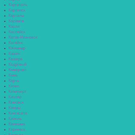
Каргополь
Карпинск
Карталы
Касимов
Касли
Каспийск
Катав-Ивановск
Катайск
Качканар
Кашин
Кашира
Кедровый
Кемерово
Кемь
Керчь
Кизел
Кизилюрт
Кизляр
Кимовск
Кимры
Кингисепп
Кинель
Кинешма
Киреевск