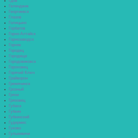
Гдов
Геленджик
Георгиевск
Глазов
Голицыно
Горбатов
Горно-Алтайск
Горнозаводск
Горняк
Городец
Городище
Городовиковск
Гороховец
Горячий Ключ
Грайворон
Гремячинск
Грозный
Грязи
Грязовец
Губаха
Губкин
Губкинский
Гудермес
Гуково
Гулькевичи