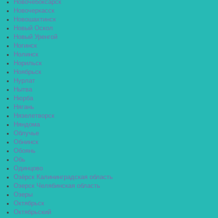
Новочебоксарск
Новочеркасск
Новошахтинск
Новый Оскол
Новый Уренгой
Ногинск
Нолинск
Норильск
Ноябрьск
Нурлат
Нытва
Нюрба
Нягань
Нязелетворск
Няндома
Облучье
Обнинск
Обоянь
Обь
Одинцово
Озёрск Калининградская область
Озерск Челябинская область
Озеры
Октябрьск
Октябрьский