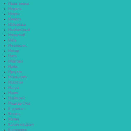
Ивантеевка
Ивдель
Игарка
Ижевск
Избербаш
Изобильный
Иланский
Инза
Иннополис
Инсар
Инта
Ипатово
Ирбит
Иркутск
Исилькуль
Искитим
Истра
Ишим
Ишимбай
Йошкар-Ола
Кадников
Казань
Калач
Калач-на-Дону
Калачинск