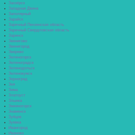
Заозёрск
Западная Двина
Заполярный
Зарайск
Заречный Пензенская область
Заречный Свердловская область
Заринск
Звенигово
Звенигород
Зверево
Зеленогорск
Зеленоградск
Зеленодольск
Зеленокумск
Зерноград
Зея
Зима
Златоуст
Злынка
Змеиногорск
Знаменск
Зубцов
Зуевка
Ивангород
Иваново