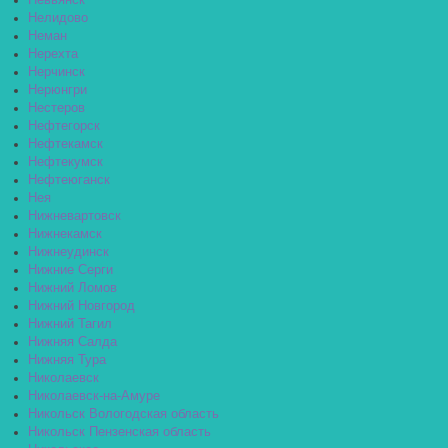
Невьянск
Нелидово
Неман
Нерехта
Нерчинск
Нерюнгри
Нестеров
Нефтегорск
Нефтекамск
Нефтекумск
Нефтеюганск
Нея
Нижневартовск
Нижнекамск
Нижнеудинск
Нижние Серги
Нижний Ломов
Нижний Новгород
Нижний Тагил
Нижняя Салда
Нижняя Тура
Николаевск
Николаевск-на-Амуре
Никольск Вологодская область
Никольск Пензенская область