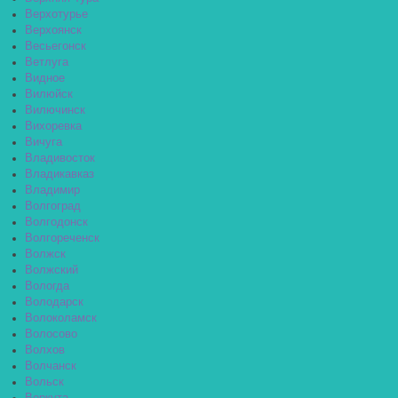
Верхотурье
Верхоянск
Весьегонск
Ветлуга
Видное
Вилюйск
Вилючинск
Вихоревка
Вичуга
Владивосток
Владикавказ
Владимир
Волгоград
Волгодонск
Волгореченск
Волжск
Волжский
Вологда
Володарск
Волоколамск
Волосово
Волхов
Волчанск
Вольск