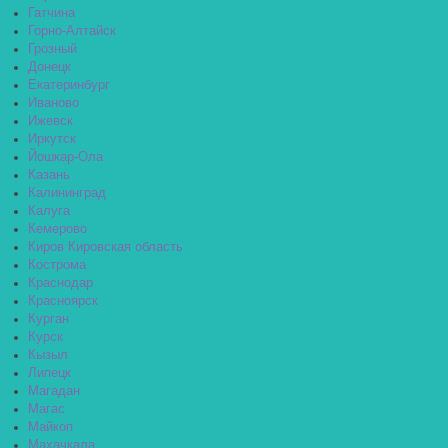
Гатчина
Горно-Алтайск
Грозный
Донецк
Екатеринбург
Иваново
Ижевск
Иркутск
Йошкар-Ола
Казань
Калининград
Калуга
Кемерово
Киров Кировская область
Кострома
Краснодар
Красноярск
Курган
Курск
Кызыл
Липецк
Магадан
Магас
Майкоп
Махачкала