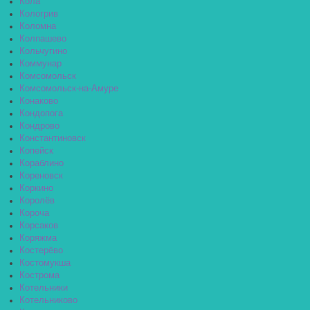
Кола
Кологрив
Коломна
Колпашево
Кольчугино
Коммунар
Комсомольск
Комсомольск-на-Амуре
Конаково
Кондопога
Кондрово
Константиновск
Копейск
Кораблино
Кореновск
Коркино
Королёв
Короча
Корсаков
Коряжма
Костерёво
Костомукша
Кострома
Котельники
Котельниково