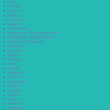
Емва
Енисейск
Ермолино
Ершов
Ессентуки
Ефремов
Железноводск
Железногорск Красноярский край
Железногорск Курская область
Железногорск-Илимский
Жердевка
Жигулёвск
Жиздра
Жирновск
Жуков
Жуковка
Жуковский
Завитинск
Заводоуковск
Заволжск
Заволжье
Задонск
Заинск
Закаменск
Заозёрный