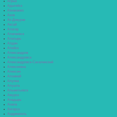
Агрыз
Адыгейск
Азнакаево
Азов
Ак-Довурак
Аксай
Алагир
Алапаевск
Алатырь
Алдан
Алейск
Александров
Александровск
Александровск-Сахалинский
Алексеевка
Алексин
Алзамай
Алупка
Алушта
Альметьевск
Амурск
Анадырь
Анапа
Ангарск
Андреаполь