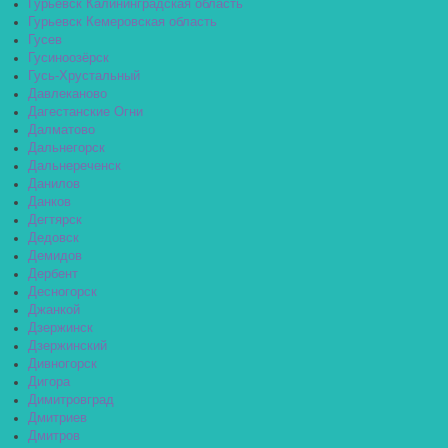
Гурьевск Калининградская область
Гурьевск Кемеровская область
Гусев
Гусиноозёрск
Гусь-Хрустальный
Давлеканово
Дагестанские Огни
Далматово
Дальнегорск
Дальнереченск
Данилов
Данков
Дегтярск
Дедовск
Демидов
Дербент
Десногорск
Джанкой
Дзержинск
Дзержинский
Дивногорск
Дигора
Димитровград
Дмитриев
Дмитров