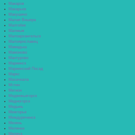
Макаров
Макарьев
Макушино
Малая Вишера
Малгобек
Малмыж
Малоархангельск
Малоярославец
Мамадыш
Мамоново
Мантурово
Мариинск
Мариинский Посад
Маркс
Махачкала
Мглин
Мегион
Медвежьегорск
Медногорск
Медынь
Межгорье
Междуреченск
Мезень
Меленки
Мелеуз