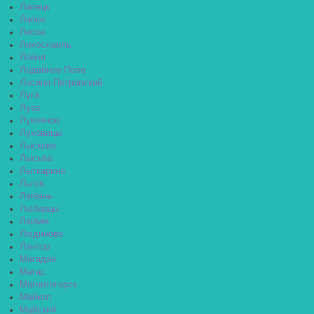
Липецк
Липки
Лиски
Лихославль
Лобня
Лодейное Поле
Лосино-Петровский
Луга
Луза
Лукоянов
Луховицы
Лысково
Лысьва
Лыткарино
Льгов
Любань
Люберцы
Любим
Людиново
Лянтор
Магадан
Магас
Магнитогорск
Майкоп
Майский