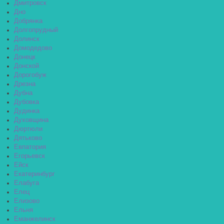
Дмитровск
Дно
Добрянка
Долгопрудный
Долинск
Домодедово
Донецк
Донской
Дорогобуж
Дрезна
Дубна
Дубовка
Дудинка
Духовщина
Дюртюли
Дятьково
Евпатория
Егорьевск
Ейск
Екатеринбург
Елабуга
Елец
Елизово
Ельня
Еманжелинск