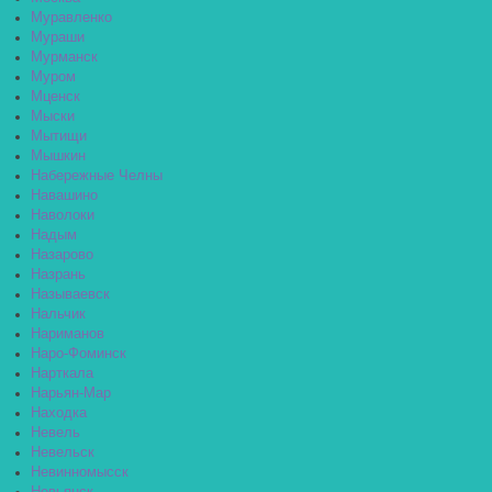
Муравленко
Мураши
Мурманск
Муром
Мценск
Мыски
Мытищи
Мышкин
Набережные Челны
Навашино
Наволоки
Надым
Назарово
Назрань
Называевск
Нальчик
Нариманов
Наро-Фоминск
Нарткала
Нарьян-Мар
Находка
Невель
Невельск
Невинномысск