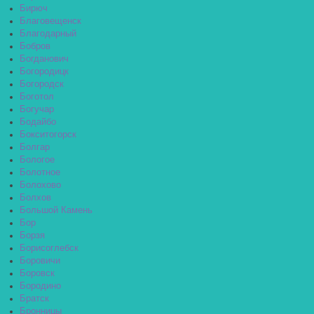
Бирюч
Благовещенск
Благодарный
Бобров
Богданович
Богородицк
Богородск
Боготол
Богучар
Бодайбо
Бокситогорск
Болгар
Бологое
Болотное
Болохово
Болхов
Большой Камень
Бор
Борзя
Борисоглебск
Боровичи
Боровск
Бородино
Братск
Бронницы