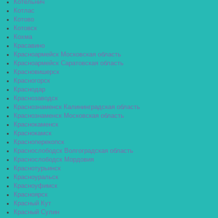
Котельнич
Котлас
Котово
Котовск
Кохма
Красавино
Красноармейск Московская область
Красноармейск Саратовская область
Красновишерск
Красногорск
Краснодар
Краснозаводск
Краснознаменск Калининградская область
Краснознаменск Московская область
Краснокаменск
Краснокамск
Красноперекопск
Краснослободск Волгоградская область
Краснослободск Мордовия
Краснотурьинск
Красноуральск
Красноуфимск
Красноярск
Красный Кут
Красный Сулин