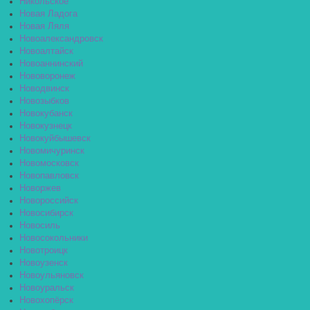
Никольское
Новая Ладога
Новая Ляля
Новоалександровск
Новоалтайск
Новоаннинский
Нововоронеж
Новодвинск
Новозыбков
Новокубанск
Новокузнецк
Новокуйбышевск
Новомичуринск
Новомосковск
Новопавловск
Новоржев
Новороссийск
Новосибирск
Новосиль
Новосокольники
Новотроицк
Новоузенск
Новоульяновск
Новоуральск
Новохопёрск