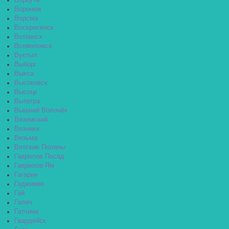
Воркута
Воронеж
Ворсма
Воскресенск
Воткинск
Всеволожск
Вуктыл
Выборг
Выкса
Высоковск
Высоцк
Вытегра
Вышний Волочёк
Вяземский
Вязники
Вязьма
Вятские Поляны
Гаврилов Посад
Гаврилов-Ям
Гагарин
Гаджиево
Гай
Галич
Гатчина
Гвардейск