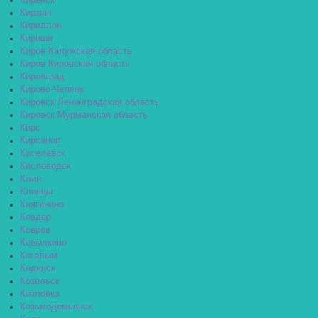
Киренск
Киржач
Кириллов
Кириши
Киров Калужская область
Киров Кировская область
Кировград
Кирово-Чепецк
Кировск Ленинградская область
Кировск Мурманская область
Кирс
Кирсанов
Киселёвск
Кисловодск
Клин
Клинцы
Княгинино
Ковдор
Ковров
Ковылкино
Когалым
Кодинск
Козельск
Козловка
Козьмодемьянск