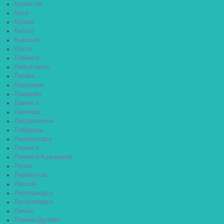
Курчатов
Куса
Кушва
Кызыл
Кыштым
Кяхта
Лабинск
Лабытнанги
Лагань
Ладушкин
Лаишево
Лакинск
Лангепас
Лахденпохья
Лебедянь
Лениногорск
Ленинск
Ленинск-Кузнецкий
Ленск
Лермонтов
Лесной
Лесозаводск
Лесосибирск
Ливны
Ликино-Дулёво