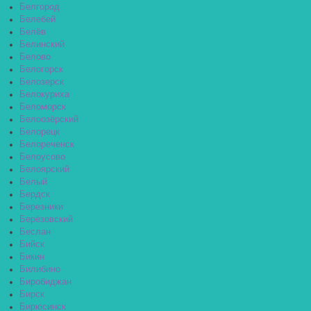
Белгород
Белебей
Белёв
Белинский
Белово
Белогорск
Белозерск
Белокуриха
Беломорск
Белоозёрский
Белорецк
Белореченск
Белоусово
Белоярский
Белый
Бердск
Березники
Берёзовский
Беслан
Бийск
Бикин
Билибино
Биробиджан
Бирск
Бирюсинск