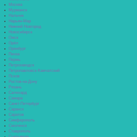
Москва
Мурманск
Нальчик
Нарьян-Мар
Нижний Новгород
Новосибирск
Омск
Орёл
Оренбург
Пенза
Пермь
Петрозаводск
Петропавловск-Камчатский
Псков
Ростов-на-Дону
Рязань
Салехард
Самара
Санкт-Петербург
Саранск
Саратов
Симферополь
Смоленск
Ставрополь
Сыктывкар