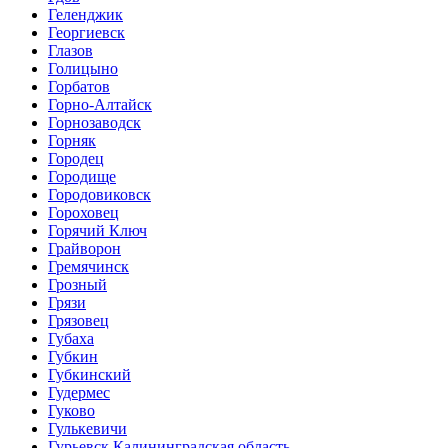
Геленджик
Георгиевск
Глазов
Голицыно
Горбатов
Горно-Алтайск
Горнозаводск
Горняк
Городец
Городище
Городовиковск
Гороховец
Горячий Ключ
Грайворон
Гремячинск
Грозный
Грязи
Грязовец
Губаха
Губкин
Губкинский
Гудермес
Гуково
Гулькевичи
Гурьевск Калининградская область