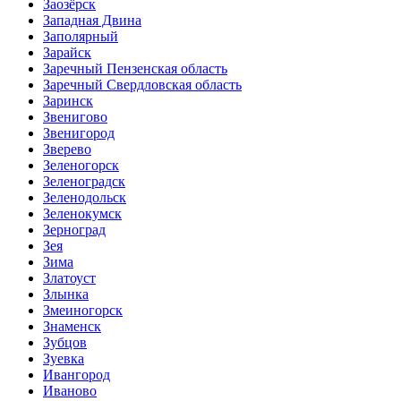
Заозёрск
Западная Двина
Заполярный
Зарайск
Заречный Пензенская область
Заречный Свердловская область
Заринск
Звенигово
Звенигород
Зверево
Зеленогорск
Зеленоградск
Зеленодольск
Зеленокумск
Зерноград
Зея
Зима
Златоуст
Злынка
Змеиногорск
Знаменск
Зубцов
Зуевка
Ивангород
Иваново