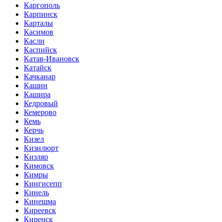
Каргополь
Карпинск
Карталы
Касимов
Касли
Каспийск
Катав-Ивановск
Катайск
Качканар
Кашин
Кашира
Кедровый
Кемерово
Кемь
Керчь
Кизел
Кизилюрт
Кизляр
Кимовск
Кимры
Кингисепп
Кинель
Кинешма
Киреевск
Киренск