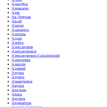
Адыгейск
Азнакаево
Азов
Ак-Довурак
Аксай
Алагир
Алапаевск
Алатырь
Алдан
Алейск
Александров
Александровск
Александровск-Сахалинский
Алексеевка
Алексин
Алзамай
Алупка
Алушта
Альметьевск
Амурск
Анадырь
Анапа
Ангарск
Андреаполь