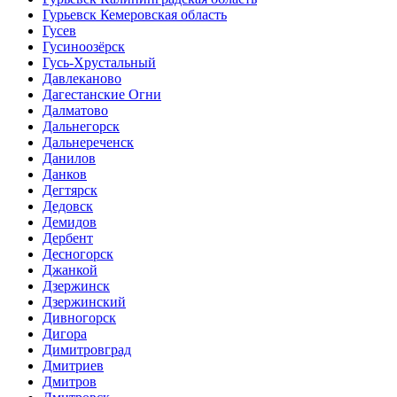
Гурьевск Кемеровская область
Гусев
Гусиноозёрск
Гусь-Хрустальный
Давлеканово
Дагестанские Огни
Далматово
Дальнегорск
Дальнереченск
Данилов
Данков
Дегтярск
Дедовск
Демидов
Дербент
Десногорск
Джанкой
Дзержинск
Дзержинский
Дивногорск
Дигора
Димитровград
Дмитриев
Дмитров