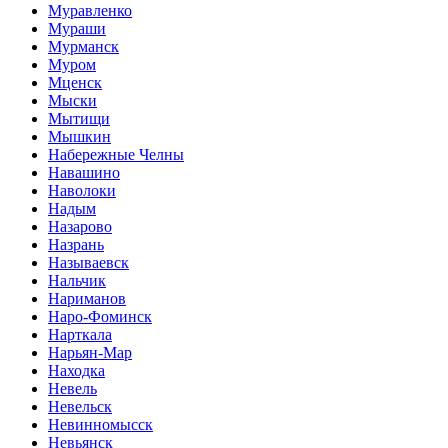
Муравленко
Мураши
Мурманск
Муром
Мценск
Мыски
Мытищи
Мышкин
Набережные Челны
Навашино
Наволоки
Надым
Назарово
Назрань
Называевск
Нальчик
Нариманов
Наро-Фоминск
Нарткала
Нарьян-Мар
Находка
Невель
Невельск
Невинномысск
Невьянск