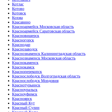
Котлас
Котово
Котовск
Кохма
Красавино
Красноармейск Московская область
Красноармейск Саратовская область
Красновишерск
Красногорск
Краснодар
Краснозаводск
Краснознаменск Калининградская область
Краснознаменск Московская область
Краснокаменск
Краснокамск
Красноперекопск
Краснослободск Волгоградская область
Краснослободск Мордовия
Краснотурьинск
Красноуральск
Красноуфимск
Красноярск
Красный Кут
Красный Сулин