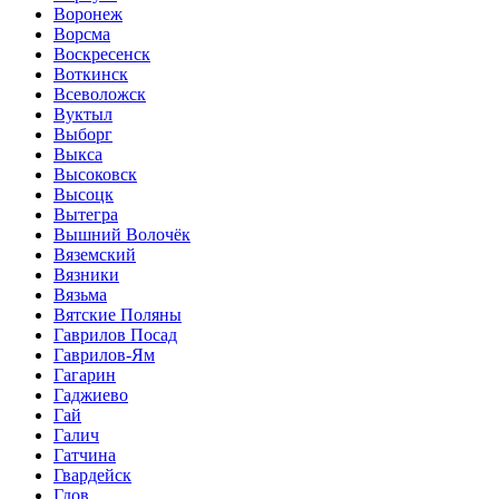
Воронеж
Ворсма
Воскресенск
Воткинск
Всеволожск
Вуктыл
Выборг
Выкса
Высоковск
Высоцк
Вытегра
Вышний Волочёк
Вяземский
Вязники
Вязьма
Вятские Поляны
Гаврилов Посад
Гаврилов-Ям
Гагарин
Гаджиево
Гай
Галич
Гатчина
Гвардейск
Гдов