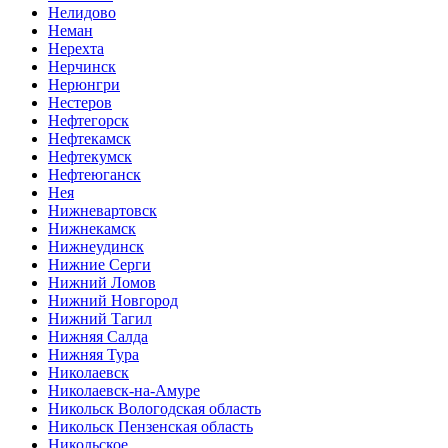
Нелидово
Неман
Нерехта
Нерчинск
Нерюнгри
Нестеров
Нефтегорск
Нефтекамск
Нефтекумск
Нефтеюганск
Нея
Нижневартовск
Нижнекамск
Нижнеудинск
Нижние Серги
Нижний Ломов
Нижний Новгород
Нижний Тагил
Нижняя Салда
Нижняя Тура
Николаевск
Николаевск-на-Амуре
Никольск Вологодская область
Никольск Пензенская область
Никольское