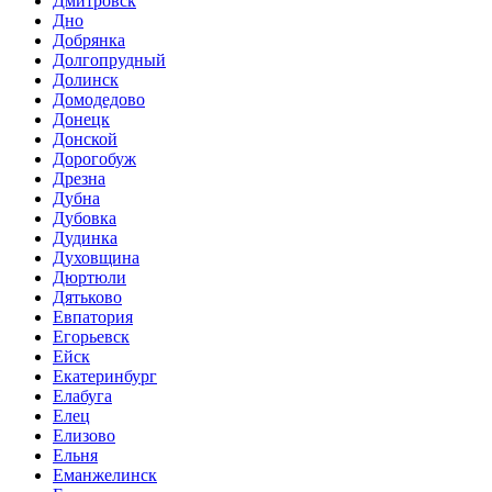
Дмитровск
Дно
Добрянка
Долгопрудный
Долинск
Домодедово
Донецк
Донской
Дорогобуж
Дрезна
Дубна
Дубовка
Дудинка
Духовщина
Дюртюли
Дятьково
Евпатория
Егорьевск
Ейск
Екатеринбург
Елабуга
Елец
Елизово
Ельня
Еманжелинск