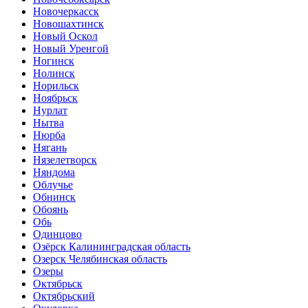
Новочеркасск
Новошахтинск
Новый Оскол
Новый Уренгой
Ногинск
Нолинск
Норильск
Ноябрьск
Нурлат
Нытва
Нюрба
Нягань
Нязелетворск
Няндома
Облучье
Обнинск
Обоянь
Обь
Одинцово
Озёрск Калининградская область
Озерск Челябинская область
Озеры
Октябрьск
Октябрьский