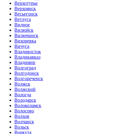
Верхотурье
Верхоянск
Весьегонск
Ветлуга
Видное
Вилюйск
Вилючинск
Вихоревка
Вичуга
Владивосток
Владикавказ
Владимир
Волгоград
Волгодонск
Волгореченск
Волжск
Волжский
Вологда
Володарск
Волоколамск
Волосово
Волхов
Волчанск
Вольск
Воркута