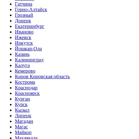
Гатчина
Горно-Алтайск
Грозный
Донецк
Екатеринбург
Иваново
Ижевск
Иркутск
Йошкар-Ола
Казань
Калининград
Калуга
Кемерово
Киров Кировская область
Кострома
Краснодар
Красноярск
Курган
Курск
Кызыл
Липецк
Магадан
Магас
Майкоп
Махачкала