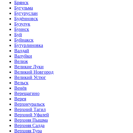
Брянск
Бугульма
Бугуруслан
Будённовск
Бузулук
Буинск
Буй
Буйнакск
Бутурлиновка
Валдай
Валуйки
Велиж
Великие Луки
Великий Новгород
Великий Устюг
Вельск
Венёв
Верещагино
Верея
Верхнеуральск
Верхний Тагил
Верхний Уфалей
Верхняя Пышма
Верхняя Салда
Верхняя Тура