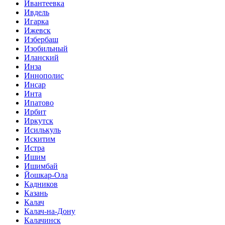
Ивантеевка
Ивдель
Игарка
Ижевск
Избербаш
Изобильный
Иланский
Инза
Иннополис
Инсар
Инта
Ипатово
Ирбит
Иркутск
Исилькуль
Искитим
Истра
Ишим
Ишимбай
Йошкар-Ола
Кадников
Казань
Калач
Калач-на-Дону
Калачинск