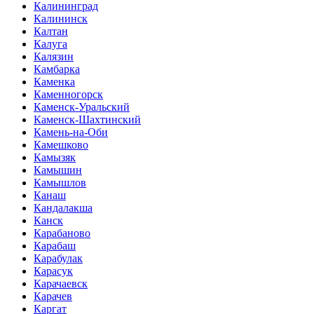
Калининград
Калининск
Калтан
Калуга
Калязин
Камбарка
Каменка
Каменногорск
Каменск-Уральский
Каменск-Шахтинский
Камень-на-Оби
Камешково
Камызяк
Камышин
Камышлов
Канаш
Кандалакша
Канск
Карабаново
Карабаш
Карабулак
Карасук
Карачаевск
Карачев
Каргат