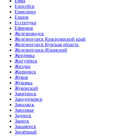
Емва
Енисейск
Ермолино
Ершов
Ессентуки
Ефремов
Железноводск
Железногорск Красноярский край
Железногорск Курская область
Железногорск-Илимский
Жердевка
Жигулёвск
Жиздра
Жирновск
Жуков
Жуковка
Жуковский
Завитинск
Заводоуковск
Заволжск
Заволжье
Задонск
Заинск
Закаменск
Заозёрный