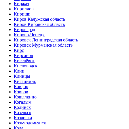
Киржач
Кириллов
Кириши
Киров Калужская область
Киров Кировская область
Кировград
Кирово-Чепецк
Кировск Ленинградская область
Кировск Мурманская область
Кирс
Кирсанов
Киселёвск
Кисловодск
Клин
Клинцы
Княгинино
Ковдор
Ковров
Ковылкино
Когалым
Кодинск
Козельск
Козловка
Козьмодемьянск
Кола