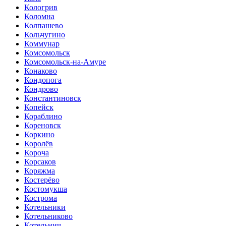
Кологрив
Коломна
Колпашево
Кольчугино
Коммунар
Комсомольск
Комсомольск-на-Амуре
Конаково
Кондопога
Кондрово
Константиновск
Копейск
Кораблино
Кореновск
Коркино
Королёв
Короча
Корсаков
Коряжма
Костерёво
Костомукша
Кострома
Котельники
Котельниково
Котельнич