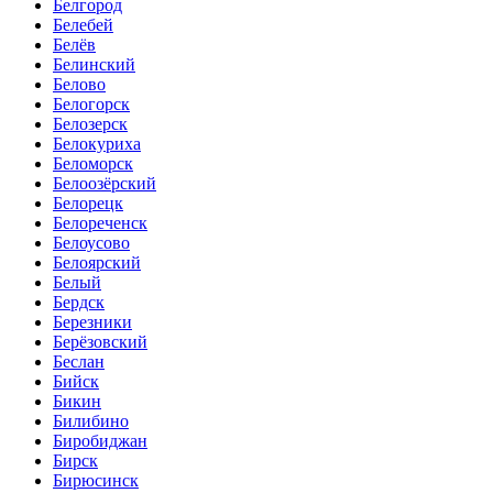
Белгород
Белебей
Белёв
Белинский
Белово
Белогорск
Белозерск
Белокуриха
Беломорск
Белоозёрский
Белорецк
Белореченск
Белоусово
Белоярский
Белый
Бердск
Березники
Берёзовский
Беслан
Бийск
Бикин
Билибино
Биробиджан
Бирск
Бирюсинск