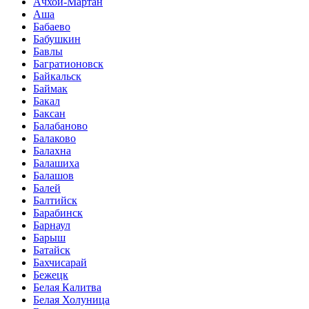
Ачхой-Мартан
Аша
Бабаево
Бабушкин
Бавлы
Багратионовск
Байкальск
Баймак
Бакал
Баксан
Балабаново
Балаково
Балахна
Балашиха
Балашов
Балей
Балтийск
Барабинск
Барнаул
Барыш
Батайск
Бахчисарай
Бежецк
Белая Калитва
Белая Холуница