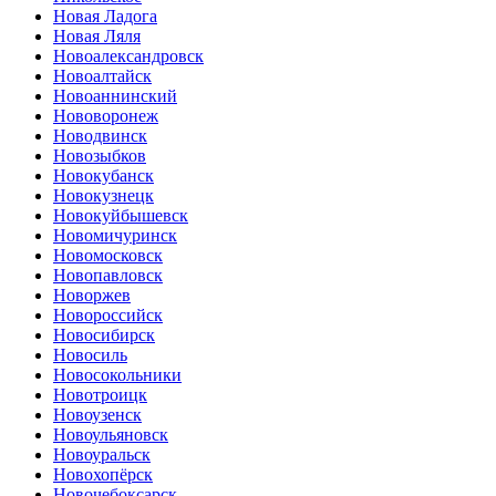
Новая Ладога
Новая Ляля
Новоалександровск
Новоалтайск
Новоаннинский
Нововоронеж
Новодвинск
Новозыбков
Новокубанск
Новокузнецк
Новокуйбышевск
Новомичуринск
Новомосковск
Новопавловск
Новоржев
Новороссийск
Новосибирск
Новосиль
Новосокольники
Новотроицк
Новоузенск
Новоульяновск
Новоуральск
Новохопёрск
Новочебоксарск