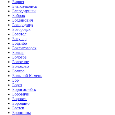
Бирюч
Благовещенск
Благодарный
Бобров
Богданович
Богородицк
Богородск
Боготол
Богучар
Бодайбо
Бокситогорск
Болгар
Бологое
Болотное
Болохово
Болхов
Большой Камень
Бор
Борзя
Борисоглебск
Боровичи
Боровск
Бородино
Братск
Бронницы