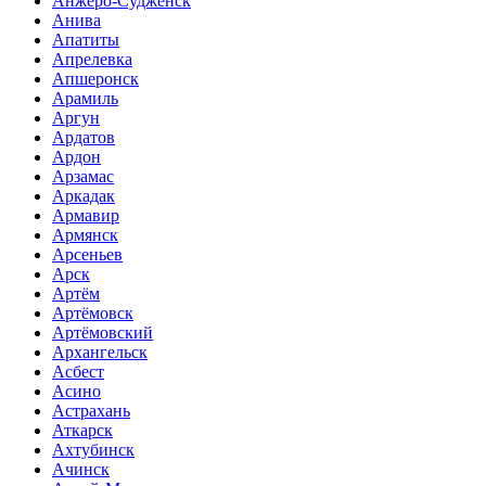
Анжеро-Судженск
Анива
Апатиты
Апрелевка
Апшеронск
Арамиль
Аргун
Ардатов
Ардон
Арзамас
Аркадак
Армавир
Армянск
Арсеньев
Арск
Артём
Артёмовск
Артёмовский
Архангельск
Асбест
Асино
Астрахань
Аткарск
Ахтубинск
Ачинск