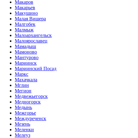
Макаров
Макарьев
Макушино
Малая Вишера
Малгобек
Малмыж
Малоархангельск
Малоярославец
Мамадыш
Мамоново
Мантурово
Мариинск
Мариинский Посад
Маркс
Махачкала
Мглин
Мегион
Медвежьегорск
Медногорск
Медынь
Межгорье
Междуреченск
Мезень
Меленки
Мелеуз