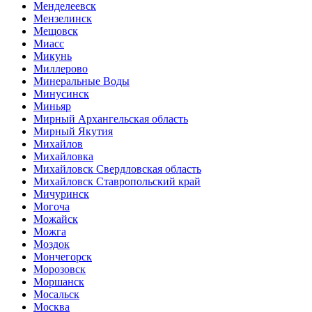
Менделеевск
Мензелинск
Мещовск
Миасс
Микунь
Миллерово
Минеральные Воды
Минусинск
Миньяр
Мирный Архангельская область
Мирный Якутия
Михайлов
Михайловка
Михайловск Свердловская область
Михайловск Ставропольский край
Мичуринск
Могоча
Можайск
Можга
Моздок
Мончегорск
Морозовск
Моршанск
Мосальск
Москва