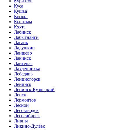
Курчатов
Куса
Кушва
Кызыл
Кыштым
Кяхта
Лабинск
Лабытнанги
Лагань
Ладушкин
Лаишево
Лакинск
Лангепас
Лахденпохья
Лебедянь
Лениногорск
Ленинск
Ленинск-Кузнецкий
Ленск
Лермонтов
Лесной
Лесозаводск
Лесосибирск
Ливны
Ликино-Дулёво