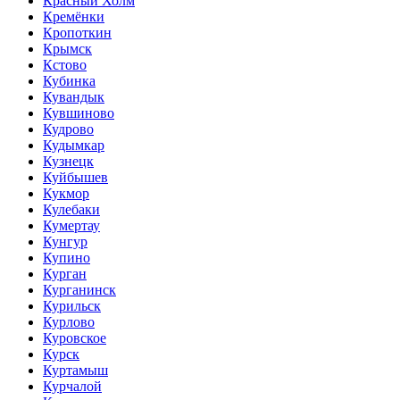
Красный Холм
Кремёнки
Кропоткин
Крымск
Кстово
Кубинка
Кувандык
Кувшиново
Кудрово
Кудымкар
Кузнецк
Куйбышев
Кукмор
Кулебаки
Кумертау
Кунгур
Купино
Курган
Курганинск
Курильск
Курлово
Куровское
Курск
Куртамыш
Курчалой