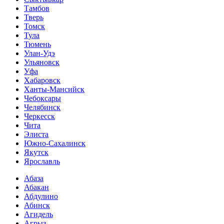
Тамбов
Тверь
Томск
Тула
Тюмень
Улан-Удэ
Ульяновск
Уфа
Хабаровск
Ханты-Мансийск
Чебоксары
Челябинск
Черкесск
Чита
Элиста
Южно-Сахалинск
Якутск
Ярославль
Абаза
Абакан
Абдулино
Абинск
Агидель
Агрыз