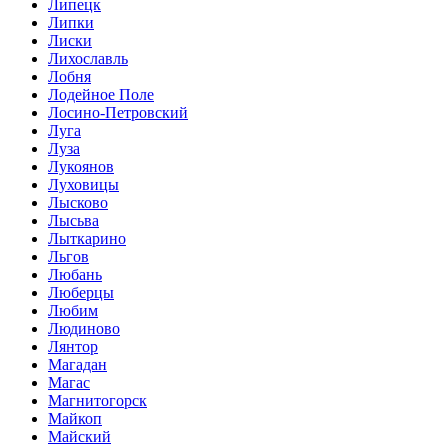
Липецк
Липки
Лиски
Лихославль
Лобня
Лодейное Поле
Лосино-Петровский
Луга
Луза
Лукоянов
Луховицы
Лысково
Лысьва
Лыткарино
Льгов
Любань
Люберцы
Любим
Людиново
Лянтор
Магадан
Магас
Магнитогорск
Майкоп
Майский