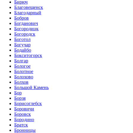
Бирюч
Благовещенск
Благодарный
Бобров
Богданович
Богородицк
Богородск
Боготол
Богучар
Бодайбо
Бокситогорск
Болгар
Бологое
Болотное
Болохово
Болхов
Большой Камень
Бор
Борзя
Борисоглебск
Боровичи
Боровск
Бородино
Братск
Бронницы