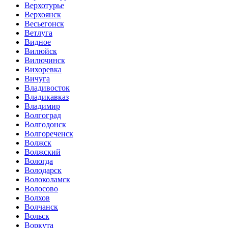
Верхотурье
Верхоянск
Весьегонск
Ветлуга
Видное
Вилюйск
Вилючинск
Вихоревка
Вичуга
Владивосток
Владикавказ
Владимир
Волгоград
Волгодонск
Волгореченск
Волжск
Волжский
Вологда
Володарск
Волоколамск
Волосово
Волхов
Волчанск
Вольск
Воркута