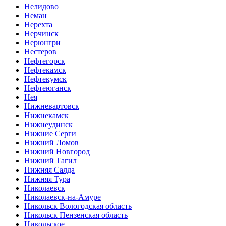
Нелидово
Неман
Нерехта
Нерчинск
Нерюнгри
Нестеров
Нефтегорск
Нефтекамск
Нефтекумск
Нефтеюганск
Нея
Нижневартовск
Нижнекамск
Нижнеудинск
Нижние Серги
Нижний Ломов
Нижний Новгород
Нижний Тагил
Нижняя Салда
Нижняя Тура
Николаевск
Николаевск-на-Амуре
Никольск Вологодская область
Никольск Пензенская область
Никольское