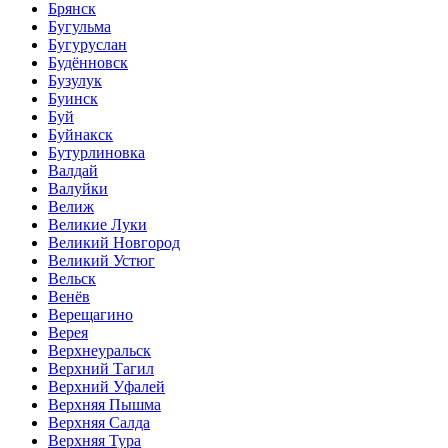
Брянск
Бугульма
Бугуруслан
Будённовск
Бузулук
Буинск
Буй
Буйнакск
Бутурлиновка
Валдай
Валуйки
Велиж
Великие Луки
Великий Новгород
Великий Устюг
Вельск
Венёв
Верещагино
Верея
Верхнеуральск
Верхний Тагил
Верхний Уфалей
Верхняя Пышма
Верхняя Салда
Верхняя Тура