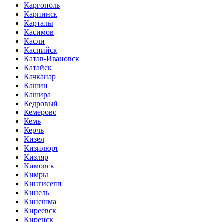
Каргополь
Карпинск
Карталы
Касимов
Касли
Каспийск
Катав-Ивановск
Катайск
Качканар
Кашин
Кашира
Кедровый
Кемерово
Кемь
Керчь
Кизел
Кизилюрт
Кизляр
Кимовск
Кимры
Кингисепп
Кинель
Кинешма
Киреевск
Киренск