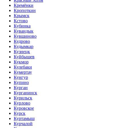
Красный Холм
Кремёнки
Кропоткин
Крымск
Кстово
Кубинка
Кувандык
Кувшиново
Кудрово
Кудымкар
Кузнецк
Куйбышев
Кукмор
Кулебаки
Кумертау
Кунгур
Купино
Курган
Курганинск
Курильск
Курлово
Куровское
Курск
Куртамыш
Курчалой