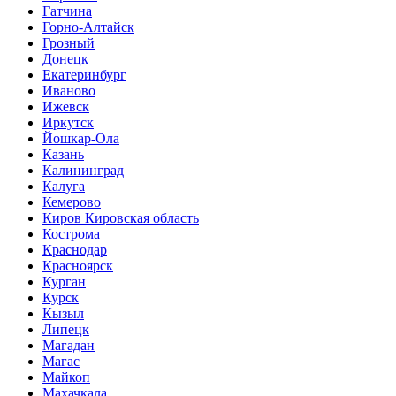
Гатчина
Горно-Алтайск
Грозный
Донецк
Екатеринбург
Иваново
Ижевск
Иркутск
Йошкар-Ола
Казань
Калининград
Калуга
Кемерово
Киров Кировская область
Кострома
Краснодар
Красноярск
Курган
Курск
Кызыл
Липецк
Магадан
Магас
Майкоп
Махачкала