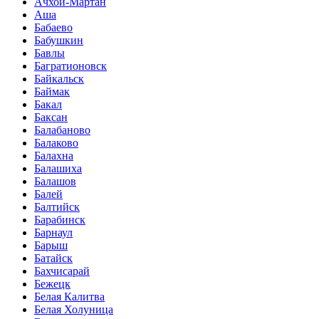
Ачхой-Мартан
Аша
Бабаево
Бабушкин
Бавлы
Багратионовск
Байкальск
Баймак
Бакал
Баксан
Балабаново
Балаково
Балахна
Балашиха
Балашов
Балей
Балтийск
Барабинск
Барнаул
Барыш
Батайск
Бахчисарай
Бежецк
Белая Калитва
Белая Холуница