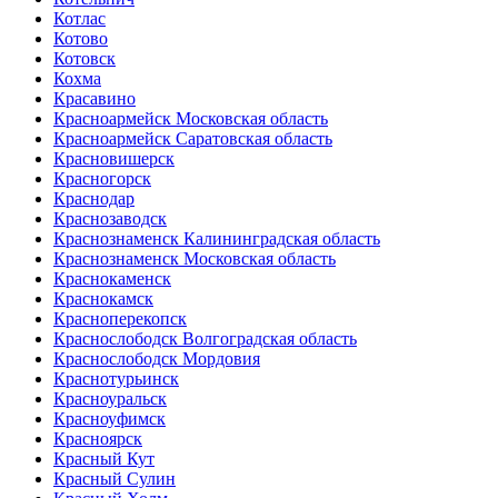
Котлас
Котово
Котовск
Кохма
Красавино
Красноармейск Московская область
Красноармейск Саратовская область
Красновишерск
Красногорск
Краснодар
Краснозаводск
Краснознаменск Калининградская область
Краснознаменск Московская область
Краснокаменск
Краснокамск
Красноперекопск
Краснослободск Волгоградская область
Краснослободск Мордовия
Краснотурьинск
Красноуральск
Красноуфимск
Красноярск
Красный Кут
Красный Сулин