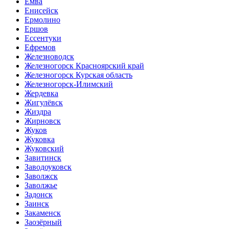
Емва
Енисейск
Ермолино
Ершов
Ессентуки
Ефремов
Железноводск
Железногорск Красноярский край
Железногорск Курская область
Железногорск-Илимский
Жердевка
Жигулёвск
Жиздра
Жирновск
Жуков
Жуковка
Жуковский
Завитинск
Заводоуковск
Заволжск
Заволжье
Задонск
Заинск
Закаменск
Заозёрный