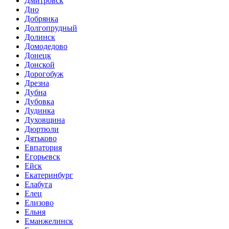
Дмитровск
Дно
Добрянка
Долгопрудный
Долинск
Домодедово
Донецк
Донской
Дорогобуж
Дрезна
Дубна
Дубовка
Дудинка
Духовщина
Дюртюли
Дятьково
Евпатория
Егорьевск
Ейск
Екатеринбург
Елабуга
Елец
Елизово
Ельня
Еманжелинск