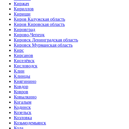
Киржач
Кириллов
Кириши
Киров Калужская область
Киров Кировская область
Кировград
Кирово-Чепецк
Кировск Ленинградская область
Кировск Мурманская область
Кирс
Кирсанов
Киселёвск
Кисловодск
Клин
Клинцы
Княгинино
Ковдор
Ковров
Ковылкино
Когалым
Кодинск
Козельск
Козловка
Козьмодемьянск
Кола