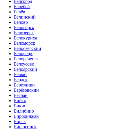
Белгород
Белебей
Белёв
Белинский
Белово
Белогорск
Белозерск
Белокуриха
Беломорск
Белоозёрский
Белорецк
Белореченск
Белоусово
Белоярский
Белый
Бердск
Березники
Берёзовский
Беслан
Бийск
Бикин
Билибино
Биробиджан
Бирск
Бирюсинск