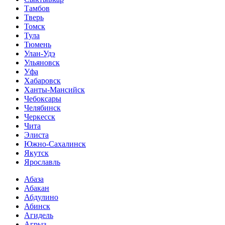
Тамбов
Тверь
Томск
Тула
Тюмень
Улан-Удэ
Ульяновск
Уфа
Хабаровск
Ханты-Мансийск
Чебоксары
Челябинск
Черкесск
Чита
Элиста
Южно-Сахалинск
Якутск
Ярославль
Абаза
Абакан
Абдулино
Абинск
Агидель
Агрыз