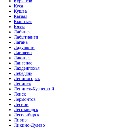
Курчатов
Куса
Кушва
Кызыл
Кыштым
Кяхта
Лабинск
Лабытнанги
Лагань
Ладушкин
Лаишево
Лакинск
Лангепас
Лахденпохья
Лебедянь
Лениногорск
Ленинск
Ленинск-Кузнецкий
Ленск
Лермонтов
Лесной
Лесозаводск
Лесосибирск
Ливны
Ликино-Дулёво