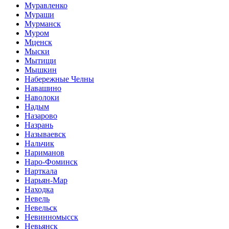
Муравленко
Мураши
Мурманск
Муром
Мценск
Мыски
Мытищи
Мышкин
Набережные Челны
Навашино
Наволоки
Надым
Назарово
Назрань
Называевск
Нальчик
Нариманов
Наро-Фоминск
Нарткала
Нарьян-Мар
Находка
Невель
Невельск
Невинномысск
Невьянск