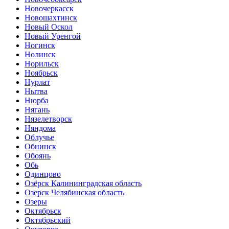
Новочеркасск
Новошахтинск
Новый Оскол
Новый Уренгой
Ногинск
Нолинск
Норильск
Ноябрьск
Нурлат
Нытва
Нюрба
Нягань
Нязелетворск
Няндома
Облучье
Обнинск
Обоянь
Обь
Одинцово
Озёрск Калининградская область
Озерск Челябинская область
Озеры
Октябрьск
Октябрьский