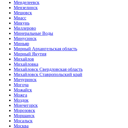
Менделеевск
Мензелинск
Мещовск
Миасс
Микунь
Миллерово
Минеральные Воды
Минусинск
Миньяр
Мирный Архангельская область
Мирный Якутия
Михайлов
Михайловка
Михайловск Свердловская область
Михайловск Ставропольский край
Мичуринск
Могоча
Можайск
Можга
Моздок
Мончегорск
Морозовск
Моршанск
Мосальск
Москва