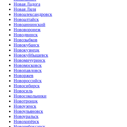
Новая Ладога
Новая Ляля
Новоалександровск
Новоалтайск
Новоаннинский
Нововоронеж
Новодвинск
Новозыбков
Новокубанск
Новокузнецк
Новокуйбышевск
Новомичуринск
Новомосковск
Новопавловск
Новоржев
Новороссийск
Новосибирск
Новосиль
Новосокольники
Новотроицк
Новоузенск
Новоульяновск
Новоуральск
Новохопёрск
Новочебоксарск