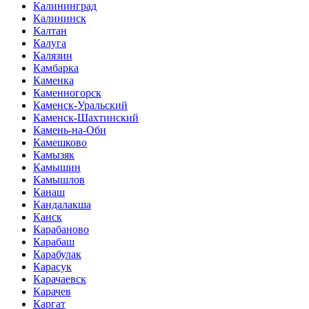
Калининград
Калининск
Калтан
Калуга
Калязин
Камбарка
Каменка
Каменногорск
Каменск-Уральский
Каменск-Шахтинский
Камень-на-Оби
Камешково
Камызяк
Камышин
Камышлов
Канаш
Кандалакша
Канск
Карабаново
Карабаш
Карабулак
Карасук
Карачаевск
Карачев
Каргат