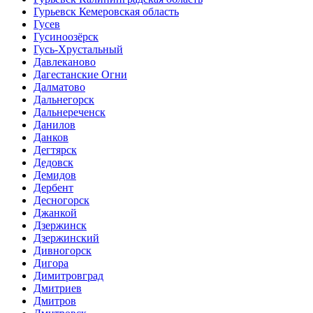
Гурьевск Кемеровская область
Гусев
Гусиноозёрск
Гусь-Хрустальный
Давлеканово
Дагестанские Огни
Далматово
Дальнегорск
Дальнереченск
Данилов
Данков
Дегтярск
Дедовск
Демидов
Дербент
Десногорск
Джанкой
Дзержинск
Дзержинский
Дивногорск
Дигора
Димитровград
Дмитриев
Дмитров