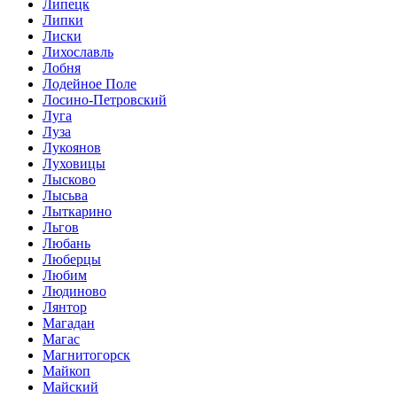
Липецк
Липки
Лиски
Лихославль
Лобня
Лодейное Поле
Лосино-Петровский
Луга
Луза
Лукоянов
Луховицы
Лысково
Лысьва
Лыткарино
Льгов
Любань
Люберцы
Любим
Людиново
Лянтор
Магадан
Магас
Магнитогорск
Майкоп
Майский