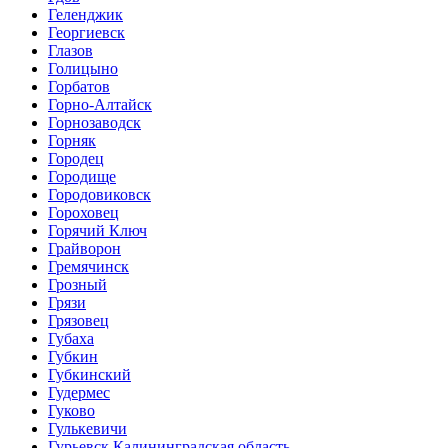
Геленджик
Георгиевск
Глазов
Голицыно
Горбатов
Горно-Алтайск
Горнозаводск
Горняк
Городец
Городище
Городовиковск
Гороховец
Горячий Ключ
Грайворон
Гремячинск
Грозный
Грязи
Грязовец
Губаха
Губкин
Губкинский
Гудермес
Гуково
Гулькевичи
Гурьевск Калининградская область