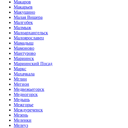
Макаров
Макарьев
Макушино
Малая Вишера
Малгобек
Малмыж
Малоархангельск
Малоярославец
Мамадыш
Мамоново
Мантурово
Мариинск
Мариинский Посад
Маркс
Махачкала
Мглин
Мегион
Медвежьегорск
Медногорск
Медынь
Межгорье
Междуреченск
Мезень
Меленки
Мелеуз