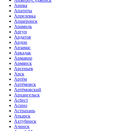
Анжеро-Судженск
Анива
Апатиты
Апрелевка
Апшеронск
Арамиль
Аргун
Ардатов
Ардон
Арзамас
Аркадак
Армавир
Армянск
Арсеньев
Арск
Артём
Артёмовск
Артёмовский
Архангельск
Асбест
Асино
Астрахань
Аткарск
Ахтубинск
Ачинск