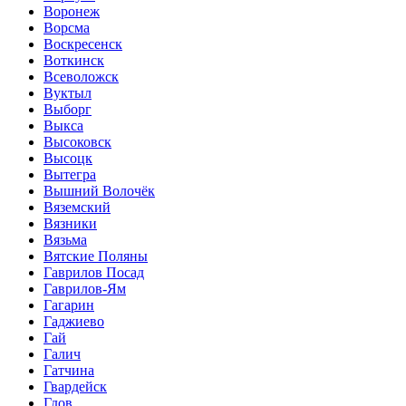
Воронеж
Ворсма
Воскресенск
Воткинск
Всеволожск
Вуктыл
Выборг
Выкса
Высоковск
Высоцк
Вытегра
Вышний Волочёк
Вяземский
Вязники
Вязьма
Вятские Поляны
Гаврилов Посад
Гаврилов-Ям
Гагарин
Гаджиево
Гай
Галич
Гатчина
Гвардейск
Гдов