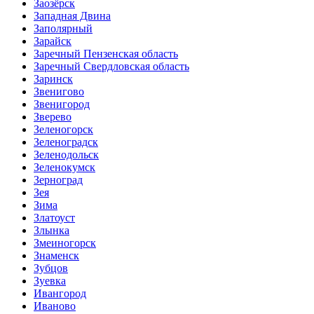
Заозёрск
Западная Двина
Заполярный
Зарайск
Заречный Пензенская область
Заречный Свердловская область
Заринск
Звенигово
Звенигород
Зверево
Зеленогорск
Зеленоградск
Зеленодольск
Зеленокумск
Зерноград
Зея
Зима
Златоуст
Злынка
Змеиногорск
Знаменск
Зубцов
Зуевка
Ивангород
Иваново