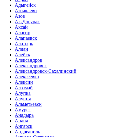
Адыгейск
Азнакаево
Азов
Ак-Довурак
Аксай
Алагир
Алапаевск
Алатырь
Алдан
Алейск
Александров
Александровск
Александровск-Сахалинский
Алексеевка
Алексин
Алзамай
Алупка
Алушта
Альметьевск
Амурск
Анадырь
Анапа
Ангарск
Андреаполь