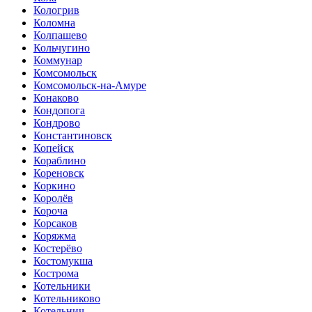
Кологрив
Коломна
Колпашево
Кольчугино
Коммунар
Комсомольск
Комсомольск-на-Амуре
Конаково
Кондопога
Кондрово
Константиновск
Копейск
Кораблино
Кореновск
Коркино
Королёв
Короча
Корсаков
Коряжма
Костерёво
Костомукша
Кострома
Котельники
Котельниково
Котельнич