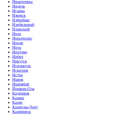
Ивантеевка
Ивдель
Игарка
Ижевск
Избербаш
Изобильный
Иланский
Инза
Иннополис
Инсар
Инта
Ипатово
Ирбит
Иркутск
Исилькуль
Искитим
Истра
Ишим
Ишимбай
Йошкар-Ола
Кадников
Казань
Калач
Калач-на-Дону
Калачинск