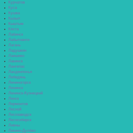
Курчатов
Куса
Кушва
Кызыл
Кыштым
Кяхта
Лабинск
Лабытнанги
Лагань
Ладушкин
Лаишево
Лакинск
Лангепас
Лахденпохья
Лебедянь
Лениногорск
Ленинск
Ленинск-Кузнецкий
Ленск
Лермонтов
Лесной
Лесозаводск
Лесосибирск
Ливны
Ликино-Дулёво