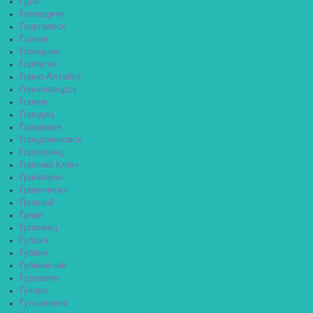
Гдов
Геленджик
Георгиевск
Глазов
Голицыно
Горбатов
Горно-Алтайск
Горнозаводск
Горняк
Городец
Городище
Городовиковск
Гороховец
Горячий Ключ
Грайворон
Гремячинск
Грозный
Грязи
Грязовец
Губаха
Губкин
Губкинский
Гудермес
Гуково
Гулькевичи