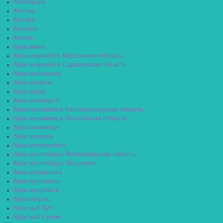
Котельнич
Котлас
Котово
Котовск
Кохма
Красавино
Красноармейск Московская область
Красноармейск Саратовская область
Красновишерск
Красногорск
Краснодар
Краснозаводск
Краснознаменск Калининградская область
Краснознаменск Московская область
Краснокаменск
Краснокамск
Красноперекопск
Краснослободск Волгоградская область
Краснослободск Мордовия
Краснотурьинск
Красноуральск
Красноуфимск
Красноярск
Красный Кут
Красный Сулин