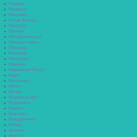
Макаров
Макарьев
Макушино
Малая Вишера
Малгобек
Малмыж
Малоархангельск
Малоярославец
Мамадыш
Мамоново
Мантурово
Мариинск
Мариинский Посад
Маркс
Махачкала
Мглин
Мегион
Медвежьегорск
Медногорск
Медынь
Межгорье
Междуреченск
Мезень
Меленки
Мелеуз