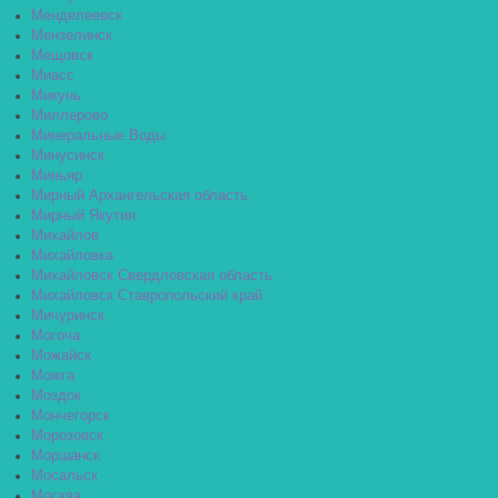
Менделеевск
Мензелинск
Мещовск
Миасс
Микунь
Миллерово
Минеральные Воды
Минусинск
Миньяр
Мирный Архангельская область
Мирный Якутия
Михайлов
Михайловка
Михайловск Свердловская область
Михайловск Ставропольский край
Мичуринск
Могоча
Можайск
Можга
Моздок
Мончегорск
Морозовск
Моршанск
Мосальск
Москва