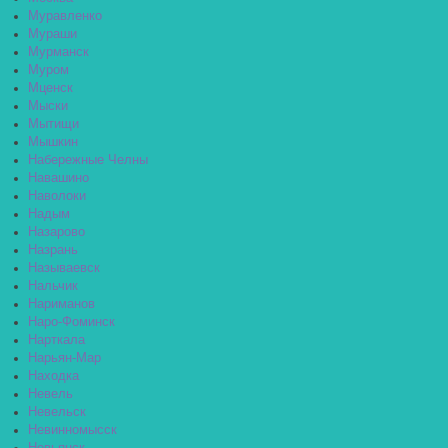
Муравленко
Мураши
Мурманск
Муром
Мценск
Мыски
Мытищи
Мышкин
Набережные Челны
Навашино
Наволоки
Надым
Назарово
Назрань
Называевск
Нальчик
Нариманов
Наро-Фоминск
Нарткала
Нарьян-Мар
Находка
Невель
Невельск
Невинномысск