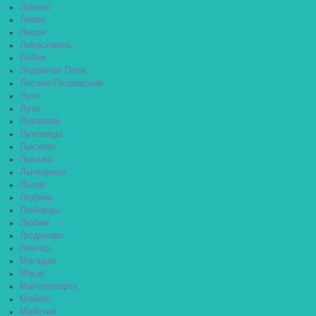
Липецк
Липки
Лиски
Лихославль
Лобня
Лодейное Поле
Лосино-Петровский
Луга
Луза
Лукоянов
Луховицы
Лысково
Лысьва
Лыткарино
Льгов
Любань
Люберцы
Любим
Людиново
Лянтор
Магадан
Магас
Магнитогорск
Майкоп
Майский