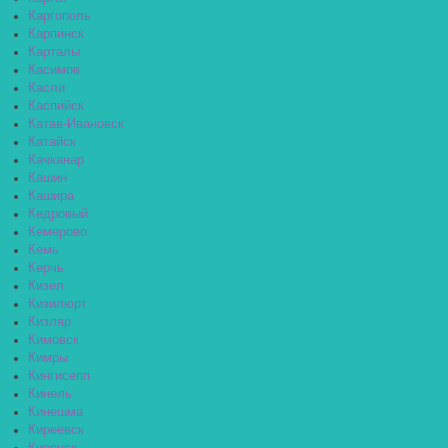
Каргополь
Карпинск
Карталы
Касимов
Касли
Каспийск
Катав-Ивановск
Катайск
Качканар
Кашин
Кашира
Кедровый
Кемерово
Кемь
Керчь
Кизел
Кизилюрт
Кизляр
Кимовск
Кимры
Кингисепп
Кинель
Кинешма
Киреевск