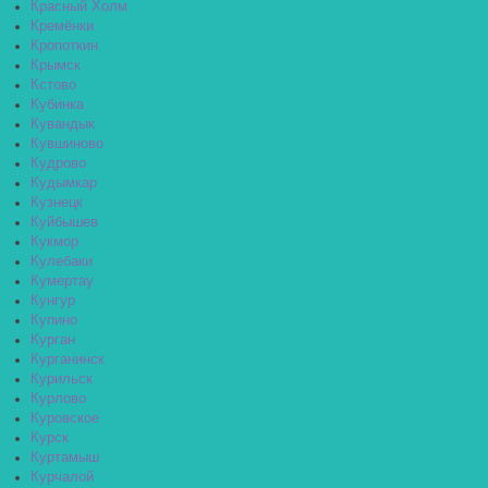
Красный Холм
Кремёнки
Кропоткин
Крымск
Кстово
Кубинка
Кувандык
Кувшиново
Кудрово
Кудымкар
Кузнецк
Куйбышев
Кукмор
Кулебаки
Кумертау
Кунгур
Купино
Курган
Курганинск
Курильск
Курлово
Куровское
Курск
Куртамыш
Курчалой