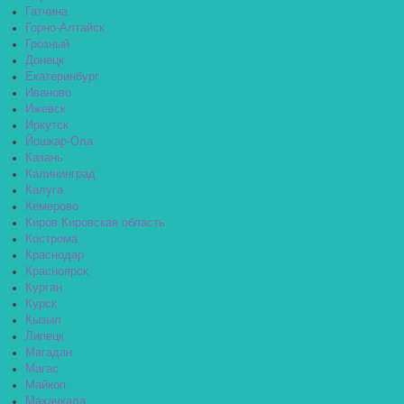
Гатчина
Горно-Алтайск
Грозный
Донецк
Екатеринбург
Иваново
Ижевск
Иркутск
Йошкар-Ола
Казань
Калининград
Калуга
Кемерово
Киров Кировская область
Кострома
Краснодар
Красноярск
Курган
Курск
Кызыл
Липецк
Магадан
Магас
Майкоп
Махачкала