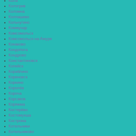
Кола
Кологрив
Коломна
Колпашево
Кольчугино
Коммунар
Комсомольск
Комсомольск-на-Амуре
Конаково
Кондопога
Кондрово
Константиновск
Копейск
Кораблино
Кореновск
Коркино
Королёв
Короча
Корсаков
Коряжма
Костерёво
Костомукша
Кострома
Котельники
Котельниково