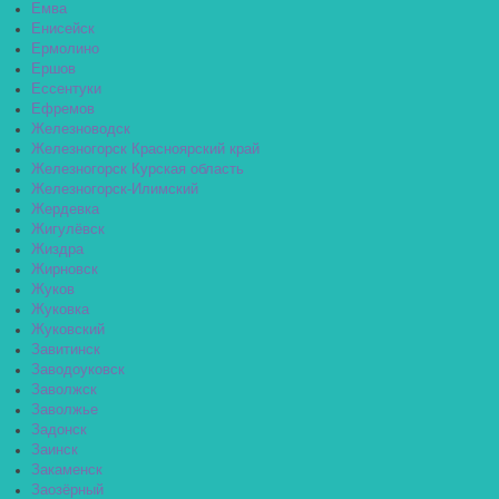
Емва
Енисейск
Ермолино
Ершов
Ессентуки
Ефремов
Железноводск
Железногорск Красноярский край
Железногорск Курская область
Железногорск-Илимский
Жердевка
Жигулёвск
Жиздра
Жирновск
Жуков
Жуковка
Жуковский
Завитинск
Заводоуковск
Заволжск
Заволжье
Задонск
Заинск
Закаменск
Заозёрный