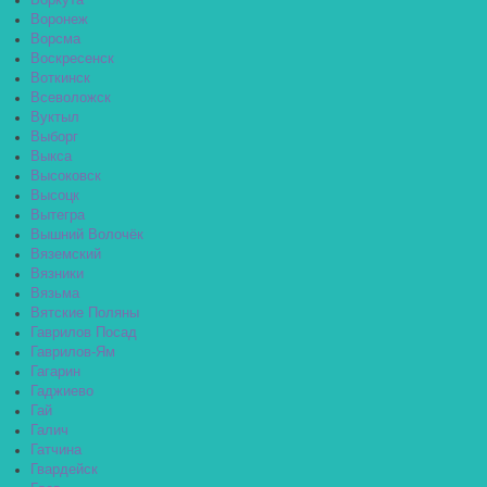
Воркута
Воронеж
Ворсма
Воскресенск
Воткинск
Всеволожск
Вуктыл
Выборг
Выкса
Высоковск
Высоцк
Вытегра
Вышний Волочёк
Вяземский
Вязники
Вязьма
Вятские Поляны
Гаврилов Посад
Гаврилов-Ям
Гагарин
Гаджиево
Гай
Галич
Гатчина
Гвардейск