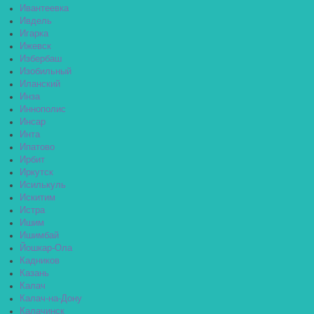
Ивантеевка
Ивдель
Игарка
Ижевск
Избербаш
Изобильный
Иланский
Инза
Иннополис
Инсар
Инта
Ипатово
Ирбит
Иркутск
Исилькуль
Искитим
Истра
Ишим
Ишимбай
Йошкар-Ола
Кадников
Казань
Калач
Калач-на-Дону
Калачинск