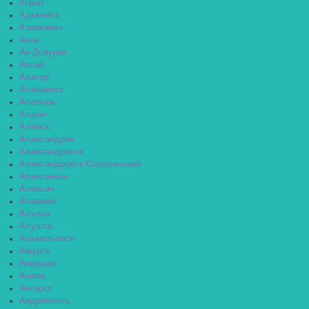
Агрыз
Адыгейск
Азнакаево
Азов
Ак-Довурак
Аксай
Алагир
Алапаевск
Алатырь
Алдан
Алейск
Александров
Александровск
Александровск-Сахалинский
Алексеевка
Алексин
Алзамай
Алупка
Алушта
Альметьевск
Амурск
Анадырь
Анапа
Ангарск
Андреаполь