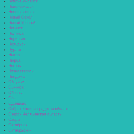
Новочебоксарск
Новочеркасск
Новошахтинск
Новый Оскол
Новый Уренгой
Ногинск
Нолинск
Норильск
Ноябрьск
Нурлат
Нытва
Нюрба
Нягань
Нязелетворск
Няндома
Облучье
Обнинск
Обоянь
Обь
Одинцово
Озёрск Калининградская область
Озерск Челябинская область
Озеры
Октябрьск
Октябрьский