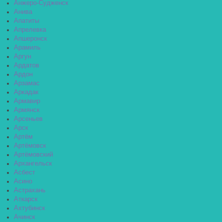
Анжеро-Судженск
Анива
Апатиты
Апрелевка
Апшеронск
Арамиль
Аргун
Ардатов
Ардон
Арзамас
Аркадак
Армавир
Армянск
Арсеньев
Арск
Артём
Артёмовск
Артёмовский
Архангельск
Асбест
Асино
Астрахань
Аткарск
Ахтубинск
Ачинск