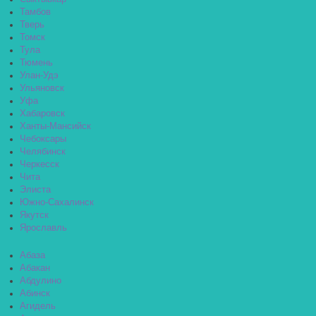
Тамбов
Тверь
Томск
Тула
Тюмень
Улан-Удэ
Ульяновск
Уфа
Хабаровск
Ханты-Мансийск
Чебоксары
Челябинск
Черкесск
Чита
Элиста
Южно-Сахалинск
Якутск
Ярославль
Абаза
Абакан
Абдулино
Абинск
Агидель