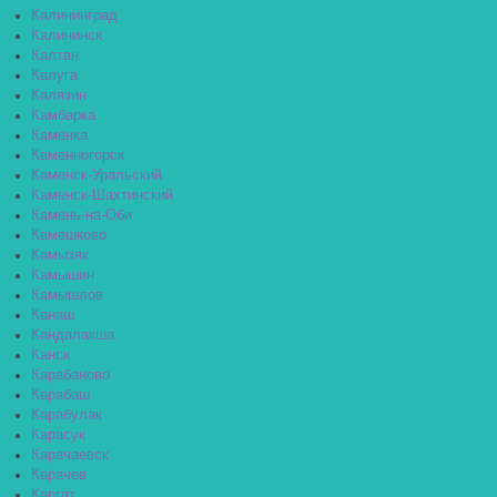
Калининград
Калининск
Калтан
Калуга
Калязин
Камбарка
Каменка
Каменногорск
Каменск-Уральский
Каменск-Шахтинский
Камень-на-Оби
Камешково
Камызяк
Камышин
Камышлов
Канаш
Кандалакша
Канск
Карабаново
Карабаш
Карабулак
Карасук
Карачаевск
Карачев
Каргат