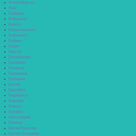
Ачхой-Мартан
Аша
Бабаево
Бабушкин
Бавлы
Багратионовск
Байкальск
Баймак
Бакал
Баксан
Балабаново
Балаково
Балахна
Балашиха
Балашов
Балей
Балтийск
Барабинск
Барнаул
Барыш
Батайск
Бахчисарай
Бежецк
Белая Калитва
Белая Холуница