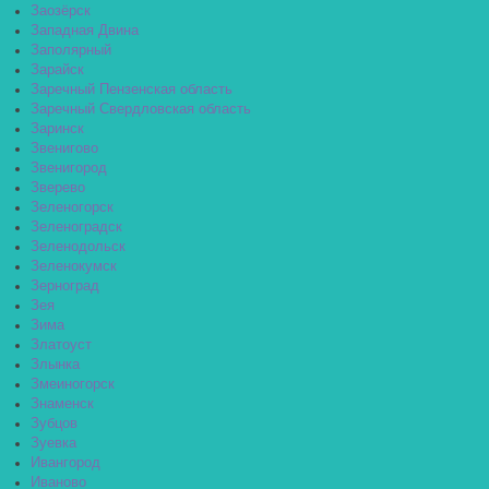
Заозёрск
Западная Двина
Заполярный
Зарайск
Заречный Пензенская область
Заречный Свердловская область
Заринск
Звенигово
Звенигород
Зверево
Зеленогорск
Зеленоградск
Зеленодольск
Зеленокумск
Зерноград
Зея
Зима
Златоуст
Злынка
Змеиногорск
Знаменск
Зубцов
Зуевка
Ивангород
Иваново