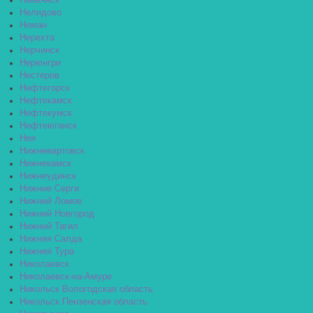
Невьянск
Нелидово
Неман
Нерехта
Нерчинск
Нерюнгри
Нестеров
Нефтегорск
Нефтекамск
Нефтекумск
Нефтеюганск
Нея
Нижневартовск
Нижнекамск
Нижнеудинск
Нижние Серги
Нижний Ломов
Нижний Новгород
Нижний Тагил
Нижняя Салда
Нижняя Тура
Николаевск
Николаевск-на-Амуре
Никольск Вологодская область
Никольск Пензенская область