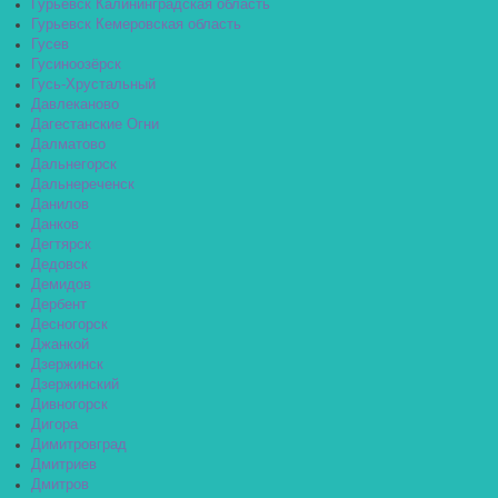
Гурьевск Калининградская область
Гурьевск Кемеровская область
Гусев
Гусиноозёрск
Гусь-Хрустальный
Давлеканово
Дагестанские Огни
Далматово
Дальнегорск
Дальнереченск
Данилов
Данков
Дегтярск
Дедовск
Демидов
Дербент
Десногорск
Джанкой
Дзержинск
Дзержинский
Дивногорск
Дигора
Димитровград
Дмитриев
Дмитров