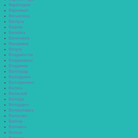
Верхотурье
Верхоянск
Весьегонск
Ветлуга
Видное
Вилюйск
Вилючинск
Вихоревка
Вичуга
Владивосток
Владикавказ
Владимир
Волгоград
Волгодонск
Волгореченск
Волжск
Волжский
Вологда
Володарск
Волоколамск
Волосово
Волхов
Волчанск
Вольск