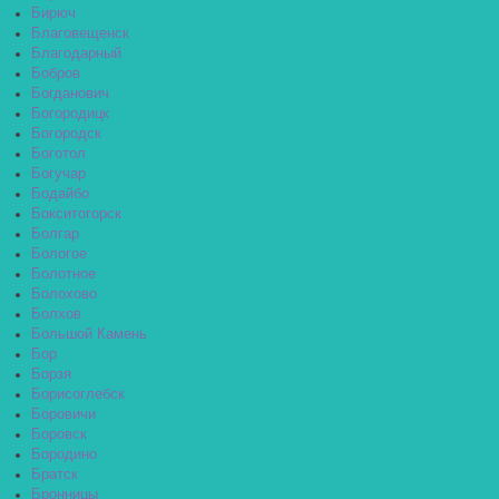
Бирюч
Благовещенск
Благодарный
Бобров
Богданович
Богородицк
Богородск
Боготол
Богучар
Бодайбо
Бокситогорск
Болгар
Бологое
Болотное
Болохово
Болхов
Большой Камень
Бор
Борзя
Борисоглебск
Боровичи
Боровск
Бородино
Братск
Бронницы