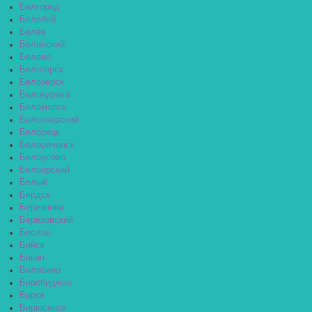
Белгород
Белебей
Белёв
Белинский
Белово
Белогорск
Белозерск
Белокуриха
Беломорск
Белоозёрский
Белорецк
Белореченск
Белоусово
Белоярский
Белый
Бердск
Березники
Берёзовский
Беслан
Бийск
Бикин
Билибино
Биробиджан
Бирск
Бирюсинск