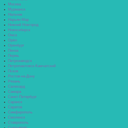
Москва
Мурманск
Нальчик
Нарьян-Мар
Нижний Новгород
Новосибирск
Омск
Орёл
Оренбург
Пенза
Пермь
Петрозаводск
Петропавловск-Камчатский
Псков
Ростов-на-Дону
Рязань
Салехард
Самара
Санкт-Петербург
Саранск
Саратов
Симферополь
Смоленск
Ставрополь
Сыктывкар