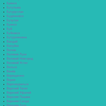
Брянск
Бугульма
Бугуруслан
Будённовск
Бузулук
Буинск
Буй
Буйнакск
Бутурлиновка
Валдай
Валуйки
Велиж
Великие Луки
Великий Новгород
Великий Устюг
Вельск
Венёв
Верещагино
Верея
Верхнеуральск
Верхний Тагил
Верхний Уфалей
Верхняя Пышма
Верхняя Салда
Верхняя Тура