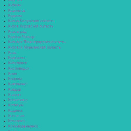
Киренск
Киржач
Кириллов
Кириши
Киров Калужская область
Киров Кировская область
Кировград
Кирово-Чепецк
Кировск Ленинградская область
Кировск Мурманская область
Кирс
Кирсанов
Киселёвск
Кисловодск
Клин
Клинцы
Княгинино
Ковдор
Ковров
Ковылкино
Когалым
Кодинск
Козельск
Козловка
Козьмодемьянск