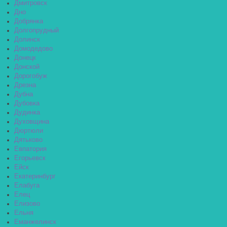
Дмитровск
Дно
Добрянка
Долгопрудный
Долинск
Домодедово
Донецк
Донской
Дорогобуж
Дрезна
Дубна
Дубовка
Дудинка
Духовщина
Дюртюли
Дятьково
Евпатория
Егорьевск
Ейск
Екатеринбург
Елабуга
Елец
Елизово
Ельня
Еманжелинск