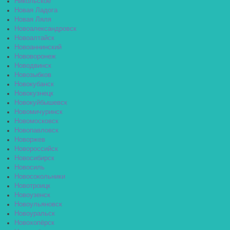
Никольское
Новая Ладога
Новая Ляля
Новоалександровск
Новоалтайск
Новоаннинский
Нововоронеж
Новодвинск
Новозыбков
Новокубанск
Новокузнецк
Новокуйбышевск
Новомичуринск
Новомосковск
Новопавловск
Новоржев
Новороссийск
Новосибирск
Новосиль
Новосокольники
Новотроицк
Новоузенск
Новоульяновск
Новоуральск
Новохопёрск