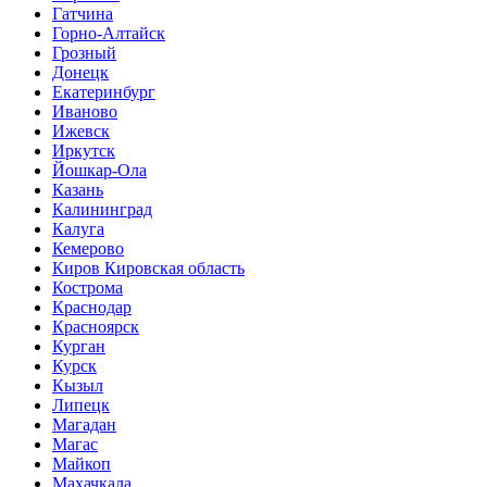
Гатчина
Горно-Алтайск
Грозный
Донецк
Екатеринбург
Иваново
Ижевск
Иркутск
Йошкар-Ола
Казань
Калининград
Калуга
Кемерово
Киров Кировская область
Кострома
Краснодар
Красноярск
Курган
Курск
Кызыл
Липецк
Магадан
Магас
Майкоп
Махачкала