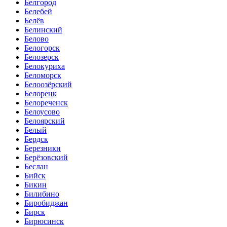
Белгород
Белебей
Белёв
Белинский
Белово
Белогорск
Белозерск
Белокуриха
Беломорск
Белоозёрский
Белорецк
Белореченск
Белоусово
Белоярский
Белый
Бердск
Березники
Берёзовский
Беслан
Бийск
Бикин
Билибино
Биробиджан
Бирск
Бирюсинск