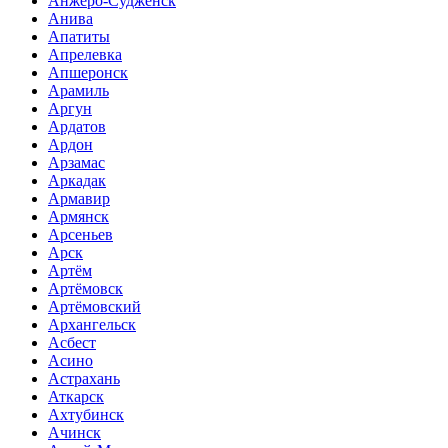
Анжеро-Судженск
Анива
Апатиты
Апрелевка
Апшеронск
Арамиль
Аргун
Ардатов
Ардон
Арзамас
Аркадак
Армавир
Армянск
Арсеньев
Арск
Артём
Артёмовск
Артёмовский
Архангельск
Асбест
Асино
Астрахань
Аткарск
Ахтубинск
Ачинск