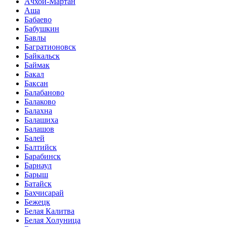
Ачхой-Мартан
Аша
Бабаево
Бабушкин
Бавлы
Багратионовск
Байкальск
Баймак
Бакал
Баксан
Балабаново
Балаково
Балахна
Балашиха
Балашов
Балей
Балтийск
Барабинск
Барнаул
Барыш
Батайск
Бахчисарай
Бежецк
Белая Калитва
Белая Холуница