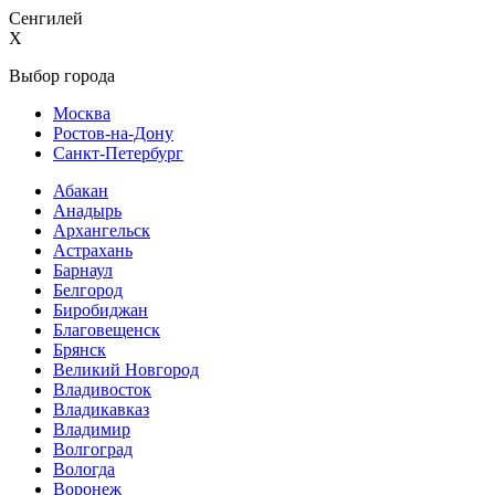
Сенгилей
X
Выбор города
Москва
Ростов-на-Дону
Санкт-Петербург
Абакан
Анадырь
Архангельск
Астрахань
Барнаул
Белгород
Биробиджан
Благовещенск
Брянск
Великий Новгород
Владивосток
Владикавказ
Владимир
Волгоград
Вологда
Воронеж