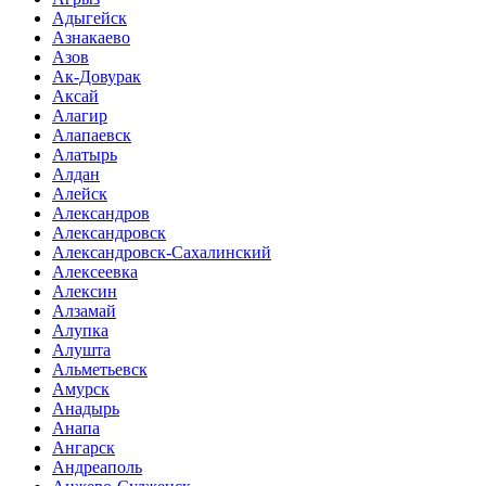
Адыгейск
Азнакаево
Азов
Ак-Довурак
Аксай
Алагир
Алапаевск
Алатырь
Алдан
Алейск
Александров
Александровск
Александровск-Сахалинский
Алексеевка
Алексин
Алзамай
Алупка
Алушта
Альметьевск
Амурск
Анадырь
Анапа
Ангарск
Андреаполь