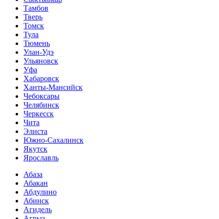
Тамбов
Тверь
Томск
Тула
Тюмень
Улан-Удэ
Ульяновск
Уфа
Хабаровск
Ханты-Мансийск
Чебоксары
Челябинск
Черкесск
Чита
Элиста
Южно-Сахалинск
Якутск
Ярославль
Абаза
Абакан
Абдулино
Абинск
Агидель
Агрыз