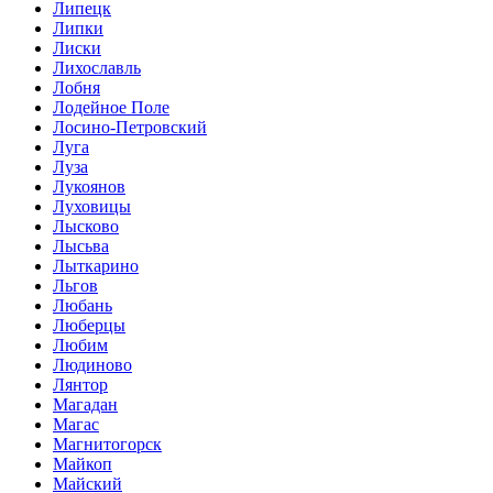
Липецк
Липки
Лиски
Лихославль
Лобня
Лодейное Поле
Лосино-Петровский
Луга
Луза
Лукоянов
Луховицы
Лысково
Лысьва
Лыткарино
Льгов
Любань
Люберцы
Любим
Людиново
Лянтор
Магадан
Магас
Магнитогорск
Майкоп
Майский