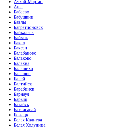
Ачхой-Мартан
Аша
Бабаево
Бабушкин
Бавлы
Багратионовск
Байкальск
Баймак
Бакал
Баксан
Балабаново
Балаково
Балахна
Балашиха
Балашов
Балей
Балтийск
Барабинск
Барнаул
Барыш
Батайск
Бахчисарай
Бежецк
Белая Калитва
Белая Холуница