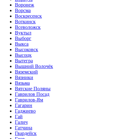
Воронеж
Ворсма
Воскресенск
Воткинск
Всеволожск
Вуктыл
Выборг
Выкса
Высоковск
Высоцк
Вытегра
Вышний Волочёк
Вяземский
Вязники
Вязьма
Вятские Поляны
Гаврилов Посад
Гаврилов-Ям
Гагарин
Гаджиево
Гай
Галич
Гатчина
Гвардейск
Гдов