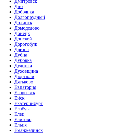
Дмитровск
Дно
Добрянка
Долгопрудный
Долинск
Домодедово
Донецк
Донской
Дорогобуж
Дрезна
Дубна
Дубовка
Дудинка
Духовщина
Дюртюли
Дятьково
Евпатория
Егорьевск
Ейск
Екатеринбург
Елабуга
Елец
Елизово
Ельня
Еманжелинск