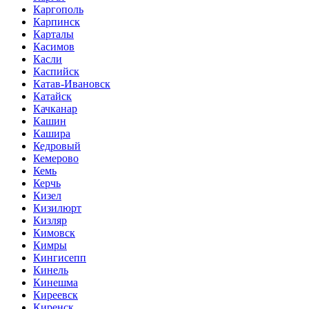
Каргополь
Карпинск
Карталы
Касимов
Касли
Каспийск
Катав-Ивановск
Катайск
Качканар
Кашин
Кашира
Кедровый
Кемерово
Кемь
Керчь
Кизел
Кизилюрт
Кизляр
Кимовск
Кимры
Кингисепп
Кинель
Кинешма
Киреевск
Киренск