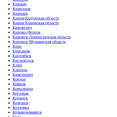
Киржач
Кириллов
Кириши
Киров Калужская область
Киров Кировская область
Кировград
Кирово-Чепецк
Кировск Ленинградская область
Кировск Мурманская область
Кирс
Кирсанов
Киселёвск
Кисловодск
Клин
Клинцы
Княгинино
Ковдор
Ковров
Ковылкино
Когалым
Кодинск
Козельск
Козловка
Козьмодемьянск
Кола