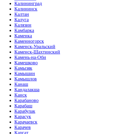
Калининград
Калининск
Калтан
Калуга
Калязин
Камбарка
Каменка
Каменногорск
Каменск-Уральский
Каменск-Шахтинский
Камень-на-Оби
Камешково
Камызяк
Камышин
Камышлов
Канаш
Кандалакша
Канск
Карабаново
Карабаш
Карабулак
Карасук
Карачаевск
Карачев
Каргат