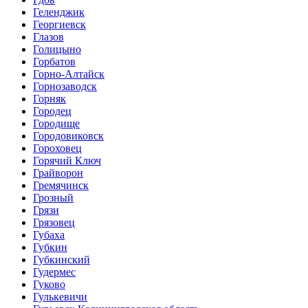
Геленджик
Георгиевск
Глазов
Голицыно
Горбатов
Горно-Алтайск
Горнозаводск
Горняк
Городец
Городище
Городовиковск
Гороховец
Горячий Ключ
Грайворон
Гремячинск
Грозный
Грязи
Грязовец
Губаха
Губкин
Губкинский
Гудермес
Гуково
Гулькевичи