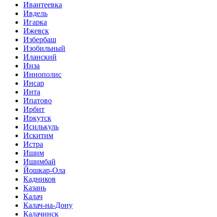
Ивантеевка
Ивдель
Игарка
Ижевск
Избербаш
Изобильный
Иланский
Инза
Иннополис
Инсар
Инта
Ипатово
Ирбит
Иркутск
Исилькуль
Искитим
Истра
Ишим
Ишимбай
Йошкар-Ола
Кадников
Казань
Калач
Калач-на-Дону
Калачинск