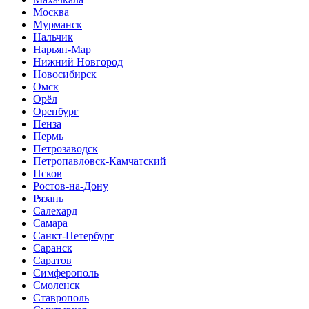
Москва
Мурманск
Нальчик
Нарьян-Мар
Нижний Новгород
Новосибирск
Омск
Орёл
Оренбург
Пенза
Пермь
Петрозаводск
Петропавловск-Камчатский
Псков
Ростов-на-Дону
Рязань
Салехард
Самара
Санкт-Петербург
Саранск
Саратов
Симферополь
Смоленск
Ставрополь