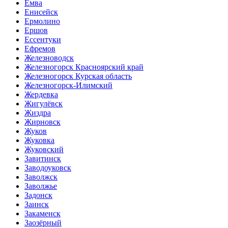
Емва
Енисейск
Ермолино
Ершов
Ессентуки
Ефремов
Железноводск
Железногорск Красноярский край
Железногорск Курская область
Железногорск-Илимский
Жердевка
Жигулёвск
Жиздра
Жирновск
Жуков
Жуковка
Жуковский
Завитинск
Заводоуковск
Заволжск
Заволжье
Задонск
Заинск
Закаменск
Заозёрный