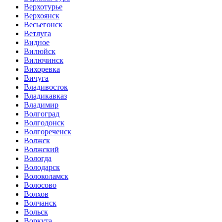
Верхотурье
Верхоянск
Весьегонск
Ветлуга
Видное
Вилюйск
Вилючинск
Вихоревка
Вичуга
Владивосток
Владикавказ
Владимир
Волгоград
Волгодонск
Волгореченск
Волжск
Волжский
Вологда
Володарск
Волоколамск
Волосово
Волхов
Волчанск
Вольск
Воркута