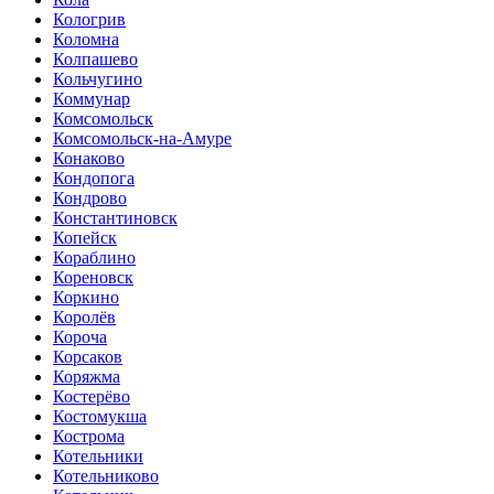
Кологрив
Коломна
Колпашево
Кольчугино
Коммунар
Комсомольск
Комсомольск-на-Амуре
Конаково
Кондопога
Кондрово
Константиновск
Копейск
Кораблино
Кореновск
Коркино
Королёв
Короча
Корсаков
Коряжма
Костерёво
Костомукша
Кострома
Котельники
Котельниково