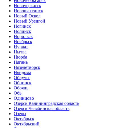
Новочебоксарск
Новочеркасск
Новошахтинск
Новый Оскол
Новый Уренгой
Ногинск
Нолинск
Норильск
Ноябрьск
Нурлат
Нытва
Нюрба
Нягань
Нязелетворск
Няндома
Облучье
Обнинск
Обоянь
Обь
Одинцово
Озёрск Калининградская область
Озерск Челябинская область
Озеры
Октябрьск
Октябрьский