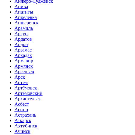
Анжеро-Судженск
Анива
Апатиты
Апрелевка
Апшеронск
Арамиль
Аргун
Ардатов
Ардон
Арзамас
Аркадак
Армавир
Армянск
Арсеньев
Арск
Артём
Артёмовск
Артёмовский
Архангельск
Асбест
Асино
Астрахань
Аткарск
Ахтубинск
Ачинск