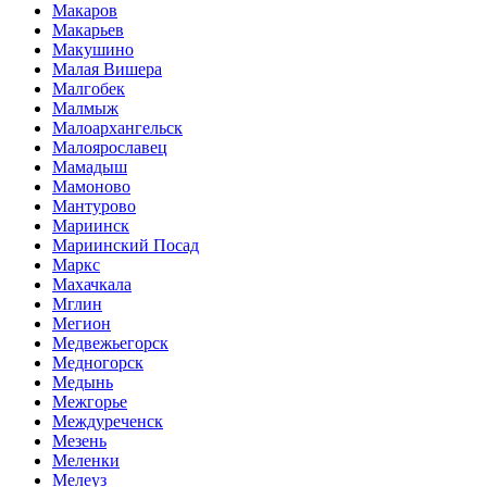
Макаров
Макарьев
Макушино
Малая Вишера
Малгобек
Малмыж
Малоархангельск
Малоярославец
Мамадыш
Мамоново
Мантурово
Мариинск
Мариинский Посад
Маркс
Махачкала
Мглин
Мегион
Медвежьегорск
Медногорск
Медынь
Межгорье
Междуреченск
Мезень
Меленки
Мелеуз