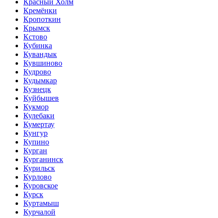
Красный Холм
Кремёнки
Кропоткин
Крымск
Кстово
Кубинка
Кувандык
Кувшиново
Кудрово
Кудымкар
Кузнецк
Куйбышев
Кукмор
Кулебаки
Кумертау
Кунгур
Купино
Курган
Курганинск
Курильск
Курлово
Куровское
Курск
Куртамыш
Курчалой