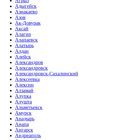
Агрыз
Адыгейск
Азнакаево
Азов
Ак-Довурак
Аксай
Алагир
Алапаевск
Алатырь
Алдан
Алейск
Александров
Александровск
Александровск-Сахалинский
Алексеевка
Алексин
Алзамай
Алупка
Алушта
Альметьевск
Амурск
Анадырь
Анапа
Ангарск
Андреаполь