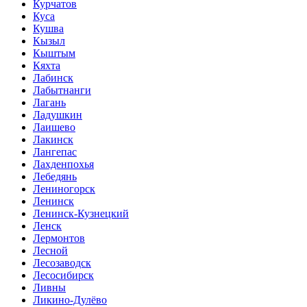
Курчатов
Куса
Кушва
Кызыл
Кыштым
Кяхта
Лабинск
Лабытнанги
Лагань
Ладушкин
Лаишево
Лакинск
Лангепас
Лахденпохья
Лебедянь
Лениногорск
Ленинск
Ленинск-Кузнецкий
Ленск
Лермонтов
Лесной
Лесозаводск
Лесосибирск
Ливны
Ликино-Дулёво