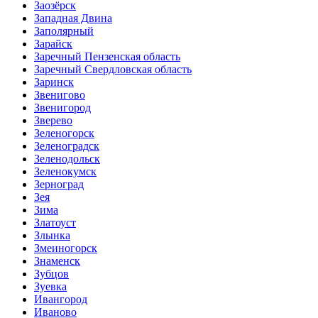
Заозёрск
Западная Двина
Заполярный
Зарайск
Заречный Пензенская область
Заречный Свердловская область
Заринск
Звенигово
Звенигород
Зверево
Зеленогорск
Зеленоградск
Зеленодольск
Зеленокумск
Зерноград
Зея
Зима
Златоуст
Злынка
Змеиногорск
Знаменск
Зубцов
Зуевка
Ивангород
Иваново