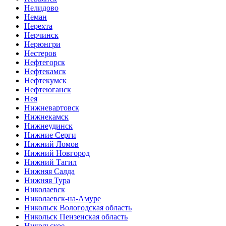
Нелидово
Неман
Нерехта
Нерчинск
Нерюнгри
Нестеров
Нефтегорск
Нефтекамск
Нефтекумск
Нефтеюганск
Нея
Нижневартовск
Нижнекамск
Нижнеудинск
Нижние Серги
Нижний Ломов
Нижний Новгород
Нижний Тагил
Нижняя Салда
Нижняя Тура
Николаевск
Николаевск-на-Амуре
Никольск Вологодская область
Никольск Пензенская область
Никольское