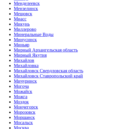
Менделеевск
Мензелинск
Мещовск
Миасс
Микунь
Миллерово
Минеральные Воды
Минусинск
Миньяр
Мирный Архангельская область
Мирный Якутия
Михайлов
Михайловка
Михайловск Свердловская область
Михайловск Ставропольский край
Мичуринск
Могоча
Можайск
Можга
Моздок
Мончегорск
Морозовск
Моршанск
Мосальск
Москва