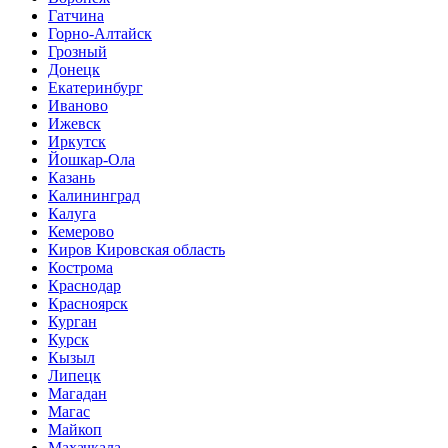
Гатчина
Горно-Алтайск
Грозный
Донецк
Екатеринбург
Иваново
Ижевск
Иркутск
Йошкар-Ола
Казань
Калининград
Калуга
Кемерово
Киров Кировская область
Кострома
Краснодар
Красноярск
Курган
Курск
Кызыл
Липецк
Магадан
Магас
Майкоп
Махачкала