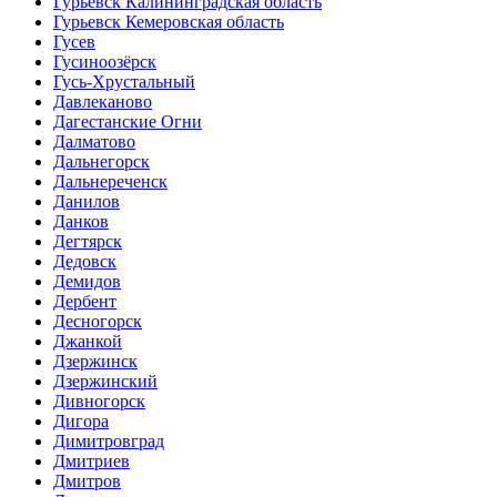
Гурьевск Калининградская область
Гурьевск Кемеровская область
Гусев
Гусиноозёрск
Гусь-Хрустальный
Давлеканово
Дагестанские Огни
Далматово
Дальнегорск
Дальнереченск
Данилов
Данков
Дегтярск
Дедовск
Демидов
Дербент
Десногорск
Джанкой
Дзержинск
Дзержинский
Дивногорск
Дигора
Димитровград
Дмитриев
Дмитров