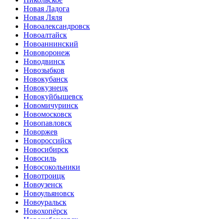
Новая Ладога
Новая Ляля
Новоалександровск
Новоалтайск
Новоаннинский
Нововоронеж
Новодвинск
Новозыбков
Новокубанск
Новокузнецк
Новокуйбышевск
Новомичуринск
Новомосковск
Новопавловск
Новоржев
Новороссийск
Новосибирск
Новосиль
Новосокольники
Новотроицк
Новоузенск
Новоульяновск
Новоуральск
Новохопёрск