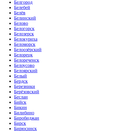
Белгород
Белебей
Белёв
Белинский
Белово
Белогорск
Белозерск
Белокуриха
Беломорск
Белоозёрский
Белорецк
Белореченск
Белоусово
Белоярский
Белый
Бердск
Березники
Берёзовский
Беслан
Бийск
Бикин
Билибино
Биробиджан
Бирск
Бирюсинск