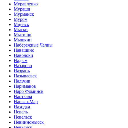
Муравленко
Мураши
Мурманск
Муром
Мценск
Мыски
Мытищи
Мышкин
Набережные Челны
Навашино
Наволоки
Надым
Назарово
Назрань
Называевск
Нальчик
Нариманов
Наро-Фоминск
Нарткала
Нарьян-Мар
Находка
Невель
Невельск
Невинномысск
Невьянск