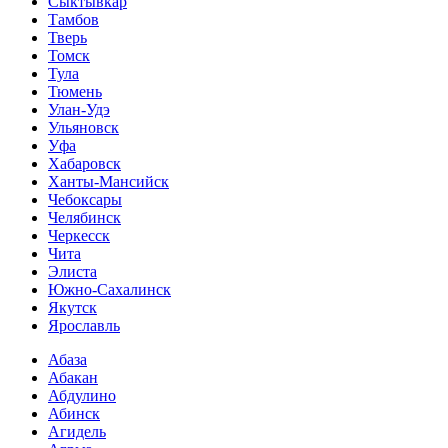
Сыктывкар
Тамбов
Тверь
Томск
Тула
Тюмень
Улан-Удэ
Ульяновск
Уфа
Хабаровск
Ханты-Мансийск
Чебоксары
Челябинск
Черкесск
Чита
Элиста
Южно-Сахалинск
Якутск
Ярославль
Абаза
Абакан
Абдулино
Абинск
Агидель