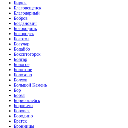
Бирюч
Благовещенск
Благодарный
Бобров
Богданович
Богородицк
Богородск
Боготол
Богучар
Бодайбо
Бокситогорск
Болгар
Бологое
Болотное
Болохово
Болхов
Большой Камень
Бор
Борзя
Борисоглебск
Боровичи
Боровск
Бородино
Братск
Бронницы