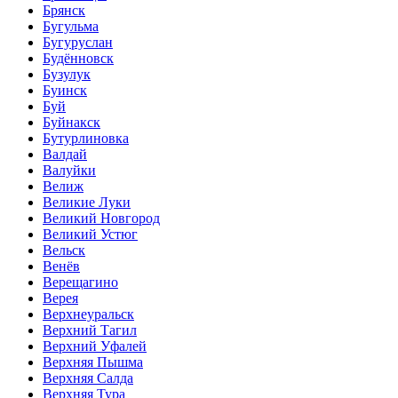
Брянск
Бугульма
Бугуруслан
Будённовск
Бузулук
Буинск
Буй
Буйнакск
Бутурлиновка
Валдай
Валуйки
Велиж
Великие Луки
Великий Новгород
Великий Устюг
Вельск
Венёв
Верещагино
Верея
Верхнеуральск
Верхний Тагил
Верхний Уфалей
Верхняя Пышма
Верхняя Салда
Верхняя Тура