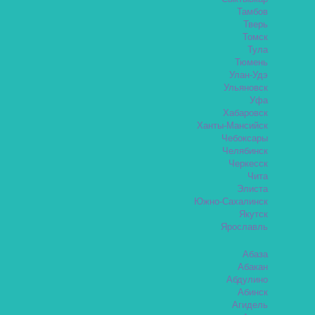
Тамбов
Тверь
Томск
Тула
Тюмень
Улан-Удэ
Ульяновск
Уфа
Хабаровск
Ханты-Мансийск
Чебоксары
Челябинск
Черкесск
Чита
Элиста
Южно-Сахалинск
Якутск
Ярославль
Абаза
Абакан
Абдулино
Абинск
Агидель