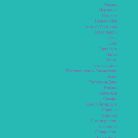
Москва
Мурманск
Нальчик
Нарьян-Мар
Нижний Новгород
Новосибирск
Омск
Орёл
Оренбург
Пенза
Пермь
Петрозаводск
Петропавловск-Камчатский
Псков
Ростов-на-Дону
Рязань
Салехард
Самара
Санкт-Петербург
Саранск
Саратов
Симферополь
Смоленск
Ставрополь
Сыктывкар