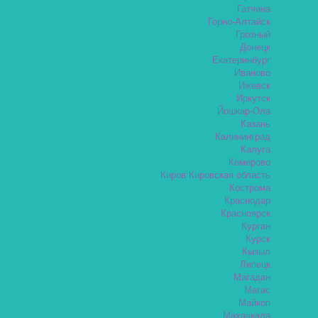
Гатчина
Горно-Алтайск
Грозный
Донецк
Екатеринбург
Иваново
Ижевск
Иркутск
Йошкар-Ола
Казань
Калининград
Калуга
Кемерово
Киров Кировская область
Кострома
Краснодар
Красноярск
Курган
Курск
Кызыл
Липецк
Магадан
Магас
Майкоп
Махачкала