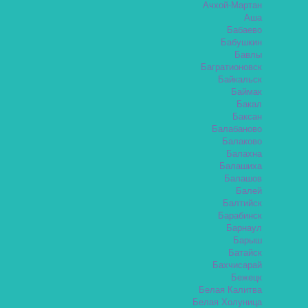
Ачхой-Мартан
Аша
Бабаево
Бабушкин
Бавлы
Багратионовск
Байкальск
Баймак
Бакал
Баксан
Балабаново
Балаково
Балахна
Балашиха
Балашов
Балей
Балтийск
Барабинск
Барнаул
Барыш
Батайск
Бахчисарай
Бежецк
Белая Калитва
Белая Холуница