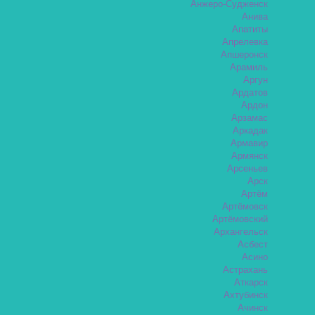
Анжеро-Судженск
Анива
Апатиты
Апрелевка
Апшеронск
Арамиль
Аргун
Ардатов
Ардон
Арзамас
Аркадак
Армавир
Армянск
Арсеньев
Арск
Артём
Артёмовск
Артёмовский
Архангельск
Асбест
Асино
Астрахань
Аткарск
Ахтубинск
Ачинск