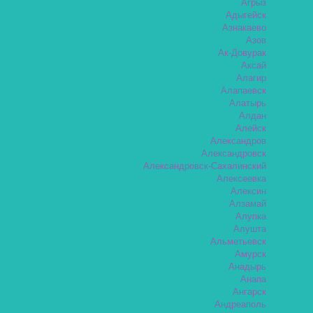
Агрыз
Адыгейск
Азнакаево
Азов
Ак-Довурак
Аксай
Алагир
Алапаевск
Алатырь
Алдан
Алейск
Александров
Александровск
Александровск-Сахалинский
Алексеевка
Алексин
Алзамай
Алупка
Алушта
Альметьевск
Амурск
Анадырь
Анапа
Ангарск
Андреаполь