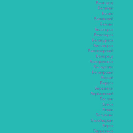
Белгород
Белебей
Белёв
Белинский
Белово
Белогорск
Белозерск
Белокуриха
Беломорск
Белоозёрский
Белорецк
Белореченск
Белоусово
Белоярский
Белый
Бердск
Березники
Берёзовский
Беслан
Бийск
Бикин
Билибино
Биробиджан
Бирск
Бирюсинск