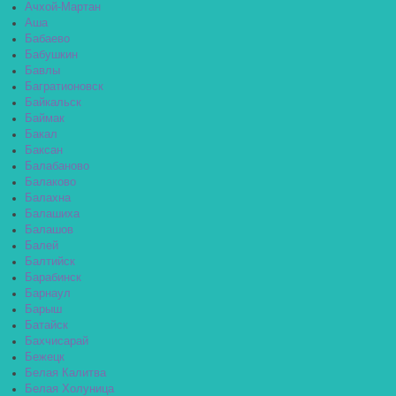
Ачхой-Мартан
Аша
Бабаево
Бабушкин
Бавлы
Багратионовск
Байкальск
Баймак
Бакал
Баксан
Балабаново
Балаково
Балахна
Балашиха
Балашов
Балей
Балтийск
Барабинск
Барнаул
Барыш
Батайск
Бахчисарай
Бежецк
Белая Калитва
Белая Холуница