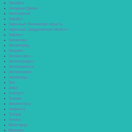
Заозёрск
Западная Двина
Заполярный
Зарайск
Заречный Пензенская область
Заречный Свердловская область
Заринск
Звенигово
Звенигород
Зверево
Зеленогорск
Зеленоградск
Зеленодольск
Зеленокумск
Зерноград
Зея
Зима
Златоуст
Злынка
Змеиногорск
Знаменск
Зубцов
Зуевка
Ивангород
Иваново