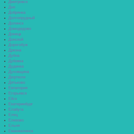
Дмитровск
Дно
Добрянка
Долгопрудный
Долинск
Домодедово
Донецк
Донской
Дорогобуж
Дрезна
Дубна
Дубовка
Дудинка
Духовщина
Дюртюли
Дятьково
Евпатория
Егорьевск
Ейск
Екатеринбург
Елабуга
Елец
Елизово
Ельня
Еманжелинск