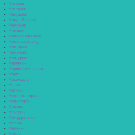
Макаров
Макарьев
Макушино
Малая Вишера
Малгобек
Малмыж
Малоархангельск
Малоярославец
Мамадыш
Мамоново
Мантурово
Мариинск
Мариинский Посад
Маркс
Махачкала
Мглин
Мегион
Медвежьегорск
Медногорск
Медынь
Межгорье
Междуреченск
Мезень
Меленки
Мелеуз