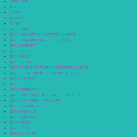
Котельнич
Котлас
Котово
Котовск
Кохма
Красавино
Красноармейск Московская область
Красноармейск Саратовская область
Красновишерск
Красногорск
Краснодар
Краснозаводск
Краснознаменск Калининградская область
Краснознаменск Московская область
Краснокаменск
Краснокамск
Красноперекопск
Краснослободск Волгоградская область
Краснослободск Мордовия
Краснотурьинск
Красноуральск
Красноуфимск
Красноярск
Красный Кут
Красный Сулин