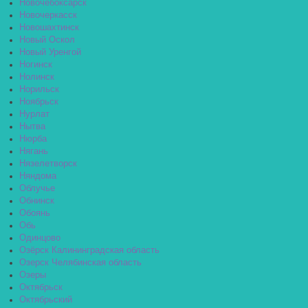
Новочебоксарск
Новочеркасск
Новошахтинск
Новый Оскол
Новый Уренгой
Ногинск
Нолинск
Норильск
Ноябрьск
Нурлат
Нытва
Нюрба
Нягань
Нязелетворск
Няндома
Облучье
Обнинск
Обоянь
Обь
Одинцово
Озёрск Калининградская область
Озерск Челябинская область
Озеры
Октябрьск
Октябрьский