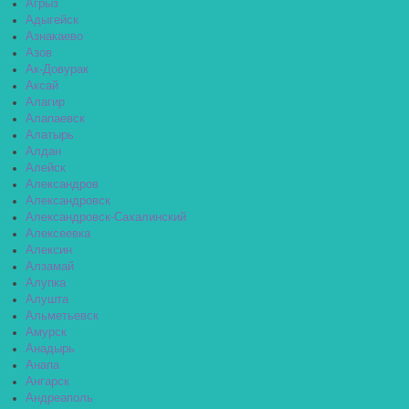
Агрыз
Адыгейск
Азнакаево
Азов
Ак-Довурак
Аксай
Алагир
Алапаевск
Алатырь
Алдан
Алейск
Александров
Александровск
Александровск-Сахалинский
Алексеевка
Алексин
Алзамай
Алупка
Алушта
Альметьевск
Амурск
Анадырь
Анапа
Ангарск
Андреаполь