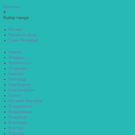
Щёлково
X
Выбор города
Москва
Ростов-на-Дону
Санкт-Петербург
Абакан
Анадырь
Архангельск
Астрахань
Барнаул
Белгород
Биробиджан
Благовещенск
Брянск
Великий Новгород
Владивосток
Владикавказ
Владимир
Волгоград
Вологда
Воронеж