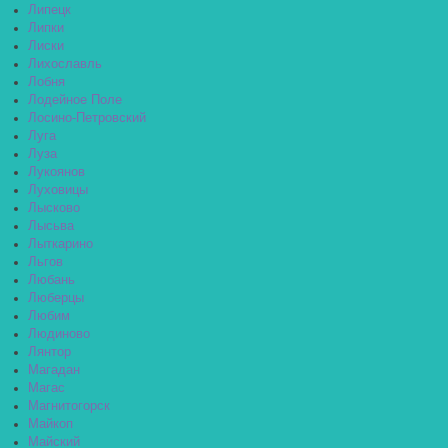
Липецк
Липки
Лиски
Лихославль
Лобня
Лодейное Поле
Лосино-Петровский
Луга
Луза
Лукоянов
Луховицы
Лысково
Лысьва
Лыткарино
Льгов
Любань
Люберцы
Любим
Людиново
Лянтор
Магадан
Магас
Магнитогорск
Майкоп
Майский