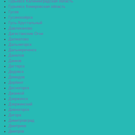
Гурьевск Калининградская область
Гурьевск Кемеровская область
Гусев
Гусиноозёрск
Гусь-Хрустальный
Давлеканово
Дагестанские Огни
Далматово
Дальнегорск
Дальнереченск
Данилов
Данков
Дегтярск
Дедовск
Демидов
Дербент
Десногорск
Джанкой
Дзержинск
Дзержинский
Дивногорск
Дигора
Димитровград
Дмитриев
Дмитров