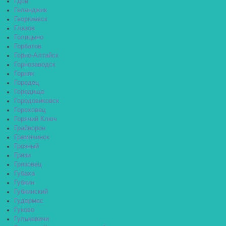
Гдов
Геленджик
Георгиевск
Глазов
Голицыно
Горбатов
Горно-Алтайск
Горнозаводск
Горняк
Городец
Городище
Городовиковск
Гороховец
Горячий Ключ
Грайворон
Гремячинск
Грозный
Грязи
Грязовец
Губаха
Губкин
Губкинский
Гудермес
Гуково
Гулькевичи