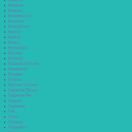
Воркута
Воронеж
Ворсма
Воскресенск
Воткинск
Всеволожск
Вуктыл
Выборг
Выкса
Высоковск
Высоцк
Вытегра
Вышний Волочёк
Вяземский
Вязники
Вязьма
Вятские Поляны
Гаврилов Посад
Гаврилов-Ям
Гагарин
Гаджиево
Гай
Галич
Гатчина
Гвардейск