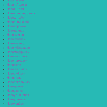
Никольское
Новая Ладога
Новая Ляля
Новоалександровск
Новоалтайск
Новоаннинский
Нововоронеж
Новодвинск
Новозыбков
Новокубанск
Новокузнецк
Новокуйбышевск
Новомичуринск
Новомосковск
Новопавловск
Новоржев
Новороссийск
Новосибирск
Новосиль
Новосокольники
Новотроицк
Новоузенск
Новоульяновск
Новоуральск
Новохопёрск