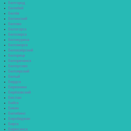
Белгород
Белебей
Белёв
Белинский
Белово
Белогорск
Белозерск
Белокуриха
Беломорск
Белоозёрский
Белорецк
Белореченск
Белоусово
Белоярский
Белый
Бердск
Березники
Берёзовский
Беслан
Бийск
Бикин
Билибино
Биробиджан
Бирск
Бирюсинск