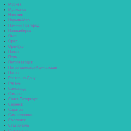
Москва
Мурманск
Нальчик
Нарьян-Мар
Нижний Новгород
Новосибирск
Омск
Орёл
Оренбург
Пенза
Пермь
Петрозаводск
Петропавловск-Камчатский
Псков
Ростов-на-Дону
Рязань
Салехард
Самара
Санкт-Петербург
Саранск
Саратов
Симферополь
Смоленск
Ставрополь
Сыктывкар