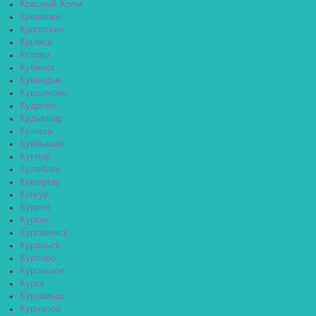
Красный Холм
Кремёнки
Кропоткин
Крымск
Кстово
Кубинка
Кувандык
Кувшиново
Кудрово
Кудымкар
Кузнецк
Куйбышев
Кукмор
Кулебаки
Кумертау
Кунгур
Купино
Курган
Курганинск
Курильск
Курлово
Куровское
Курск
Куртамыш
Курчалой