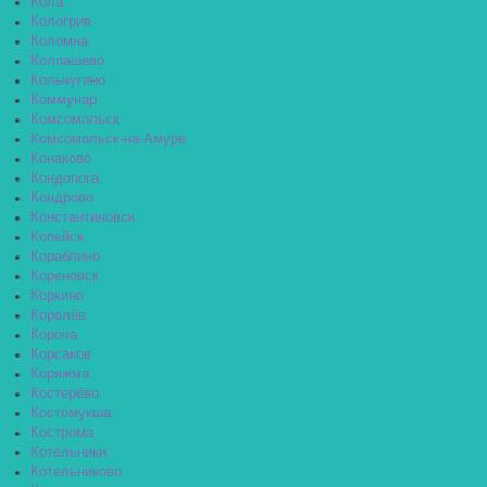
Кола
Кологрив
Коломна
Колпашево
Кольчугино
Коммунар
Комсомольск
Комсомольск-на-Амуре
Конаково
Кондопога
Кондрово
Константиновск
Копейск
Кораблино
Кореновск
Коркино
Королёв
Короча
Корсаков
Коряжма
Костерёво
Костомукша
Кострома
Котельники
Котельниково