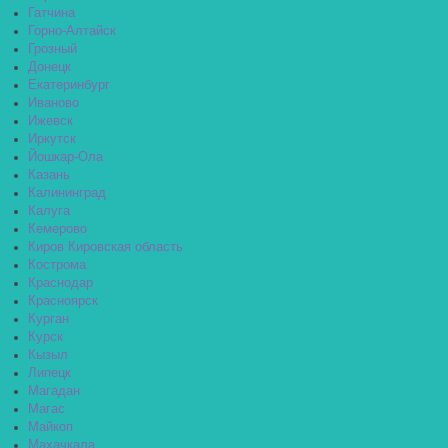
Гатчина
Горно-Алтайск
Грозный
Донецк
Екатеринбург
Иваново
Ижевск
Иркутск
Йошкар-Ола
Казань
Калининград
Калуга
Кемерово
Киров Кировская область
Кострома
Краснодар
Красноярск
Курган
Курск
Кызыл
Липецк
Магадан
Магас
Майкоп
Махачкала