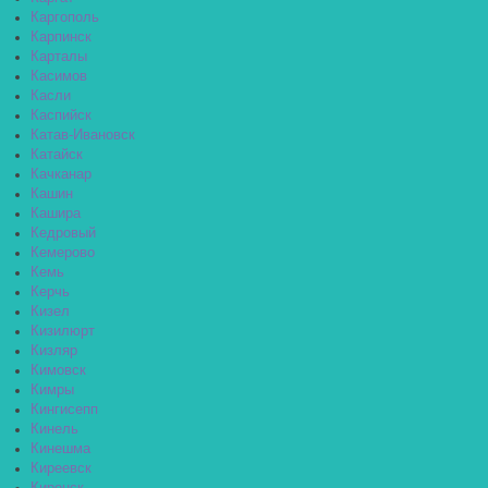
Каргополь
Карпинск
Карталы
Касимов
Касли
Каспийск
Катав-Ивановск
Катайск
Качканар
Кашин
Кашира
Кедровый
Кемерово
Кемь
Керчь
Кизел
Кизилюрт
Кизляр
Кимовск
Кимры
Кингисепп
Кинель
Кинешма
Киреевск