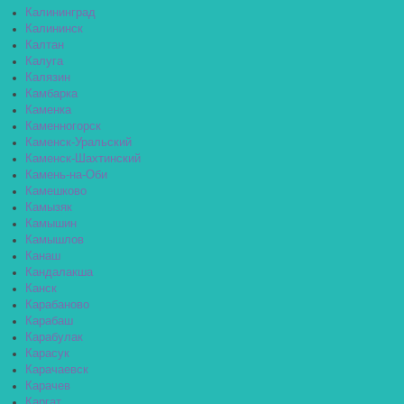
Калининград
Калининск
Калтан
Калуга
Калязин
Камбарка
Каменка
Каменногорск
Каменск-Уральский
Каменск-Шахтинский
Камень-на-Оби
Камешково
Камызяк
Камышин
Камышлов
Канаш
Кандалакша
Канск
Карабаново
Карабаш
Карабулак
Карасук
Карачаевск
Карачев
Каргат