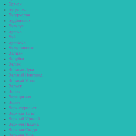
Брянск
Бугульма
Бугуруслан
Будённовск
Бузулук
Буинск
Буй
Буйнакск
Бутурлиновка
Валдай
Валуйки
Велиж
Великие Луки
Великий Новгород
Великий Устюг
Вельск
Венёв
Верещагино
Верея
Верхнеуральск
Верхний Тагил
Верхний Уфалей
Верхняя Пышма
Верхняя Салда
Верхняя Тура