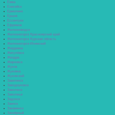
Емва
Енисейск
Ермолино
Ершов
Ессентуки
Ефремов
Железноводск
Железногорск Красноярский край
Железногорск Курская область
Железногорск-Илимский
Жердевка
Жигулёвск
Жиздра
Жирновск
Жуков
Жуковка
Жуковский
Завитинск
Заводоуковск
Заволжск
Заволжье
Задонск
Заинск
Закаменск
Заозёрный