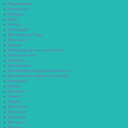
Менделеевск
Мензелинск
Мещовск
Миасс
Микунь
Миллерово
Минеральные Воды
Минусинск
Миньяр
Мирный Архангельская область
Мирный Якутия
Михайлов
Михайловка
Михайловск Свердловская область
Михайловск Ставропольский край
Мичуринск
Могоча
Можайск
Можга
Моздок
Мончегорск
Морозовск
Моршанск
Мосальск
Москва