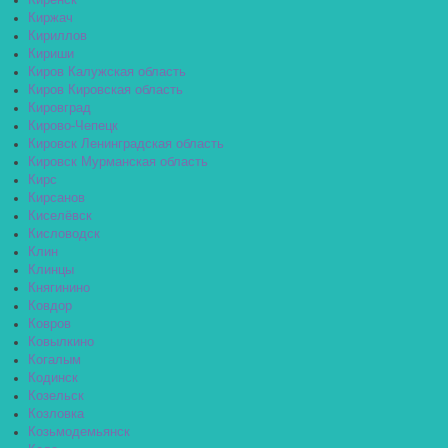
Киренск
Киржач
Кириллов
Кириши
Киров Калужская область
Киров Кировская область
Кировград
Кирово-Чепецк
Кировск Ленинградская область
Кировск Мурманская область
Кирс
Кирсанов
Киселёвск
Кисловодск
Клин
Клинцы
Княгинино
Ковдор
Ковров
Ковылкино
Когалым
Кодинск
Козельск
Козловка
Козьмодемьянск