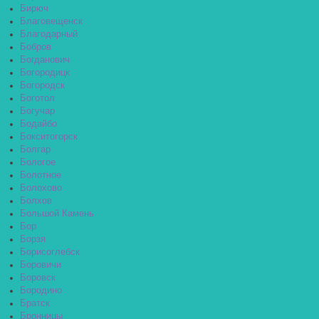
Бирюч
Благовещенск
Благодарный
Бобров
Богданович
Богородицк
Богородск
Боготол
Богучар
Бодайбо
Бокситогорск
Болгар
Бологое
Болотное
Болохово
Болхов
Большой Камень
Бор
Борзя
Борисоглебск
Боровичи
Боровск
Бородино
Братск
Бронницы