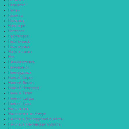
Невьянск
Нелидово
Неман
Нерехта
Нерчинск
Нерюнгри
Нестеров
Нефтегорск
Нефтекамск
Нефтекумск
Нефтеюганск
Нея
Нижневартовск
Нижнекамск
Нижнеудинск
Нижние Серги
Нижний Ломов
Нижний Новгород
Нижний Тагил
Нижняя Салда
Нижняя Тура
Николаевск
Николаевск-на-Амуре
Никольск Вологодская область
Никольск Пензенская область