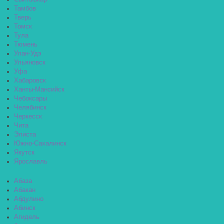
Тамбов
Тверь
Томск
Тула
Тюмень
Улан-Удэ
Ульяновск
Уфа
Хабаровск
Ханты-Мансийск
Чебоксары
Челябинск
Черкесск
Чита
Элиста
Южно-Сахалинск
Якутск
Ярославль
Абаза
Абакан
Абдулино
Абинск
Агидель