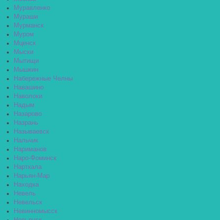
Муравленко
Мураши
Мурманск
Муром
Мценск
Мыски
Мытищи
Мышкин
Набережные Челны
Навашино
Наволоки
Надым
Назарово
Назрань
Называевск
Нальчик
Нариманов
Наро-Фоминск
Нарткала
Нарьян-Мар
Находка
Невель
Невельск
Невинномысск