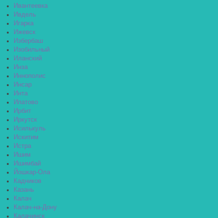
Ивантеевка
Ивдель
Игарка
Ижевск
Избербаш
Изобильный
Иланский
Инза
Иннополис
Инсар
Инта
Ипатово
Ирбит
Иркутск
Исилькуль
Искитим
Истра
Ишим
Ишимбай
Йошкар-Ола
Кадников
Казань
Калач
Калач-на-Дону
Калачинск