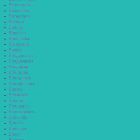
Верхотурье
Верхоянск
Весьегонск
Ветлуга
Видное
Вилюйск
Вилючинск
Вихоревка
Вичуга
Владивосток
Владикавказ
Владимир
Волгоград
Волгодонск
Волгореченск
Волжск
Волжский
Вологда
Володарск
Волоколамск
Волосово
Волхов
Волчанск
Вольск