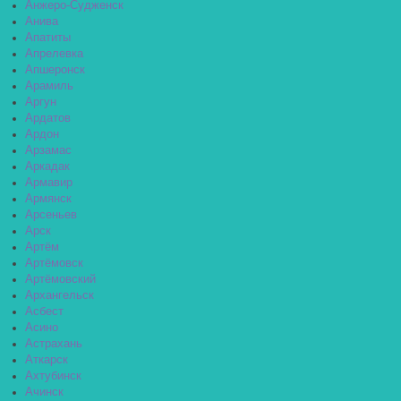
Анжеро-Судженск
Анива
Апатиты
Апрелевка
Апшеронск
Арамиль
Аргун
Ардатов
Ардон
Арзамас
Аркадак
Армавир
Армянск
Арсеньев
Арск
Артём
Артёмовск
Артёмовский
Архангельск
Асбест
Асино
Астрахань
Аткарск
Ахтубинск
Ачинск