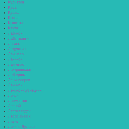
Курчатов
Куса
Кушва
Кызыл
Кыштым
Кяхта
Лабинск
Лабытнанги
Лагань
Ладушкин
Лаишево
Лакинск
Лангепас
Лахденпохья
Лебедянь
Лениногорск
Ленинск
Ленинск-Кузнецкий
Ленск
Лермонтов
Лесной
Лесозаводск
Лесосибирск
Ливны
Ликино-Дулёво