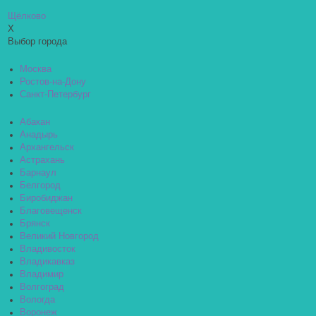
Щёлково
X
Выбор города
Москва
Ростов-на-Дону
Санкт-Петербург
Абакан
Анадырь
Архангельск
Астрахань
Барнаул
Белгород
Биробиджан
Благовещенск
Брянск
Великий Новгород
Владивосток
Владикавказ
Владимир
Волгоград
Вологда
Воронеж