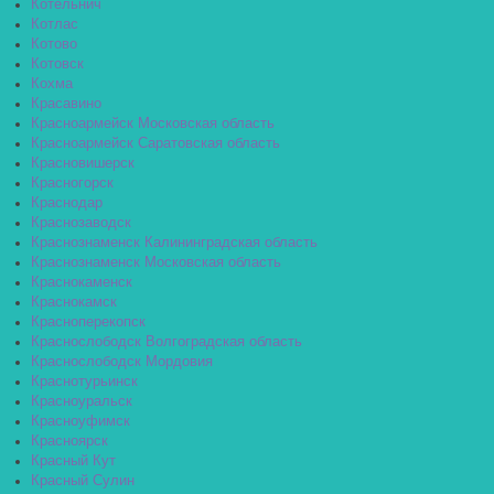
Котельнич
Котлас
Котово
Котовск
Кохма
Красавино
Красноармейск Московская область
Красноармейск Саратовская область
Красновишерск
Красногорск
Краснодар
Краснозаводск
Краснознаменск Калининградская область
Краснознаменск Московская область
Краснокаменск
Краснокамск
Красноперекопск
Краснослободск Волгоградская область
Краснослободск Мордовия
Краснотурьинск
Красноуральск
Красноуфимск
Красноярск
Красный Кут
Красный Сулин