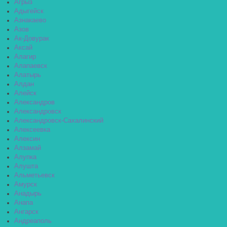
Агрыз
Адыгейск
Азнакаево
Азов
Ак-Довурак
Аксай
Алагир
Алапаевск
Алатырь
Алдан
Алейск
Александров
Александровск
Александровск-Сахалинский
Алексеевка
Алексин
Алзамай
Алупка
Алушта
Альметьевск
Амурск
Анадырь
Анапа
Ангарск
Андреаполь