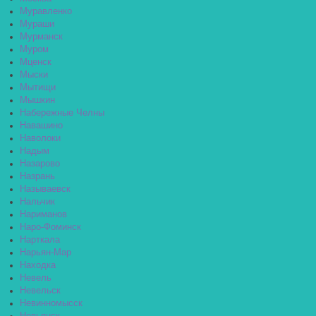
Муравленко
Мураши
Мурманск
Муром
Мценск
Мыски
Мытищи
Мышкин
Набережные Челны
Навашино
Наволоки
Надым
Назарово
Назрань
Называевск
Нальчик
Нариманов
Наро-Фоминск
Нарткала
Нарьян-Мар
Находка
Невель
Невельск
Невинномысск