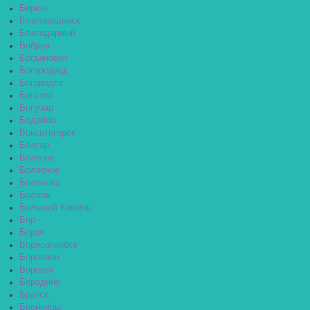
Бирюч
Благовещенск
Благодарный
Бобров
Богданович
Богородицк
Богородск
Боготол
Богучар
Бодайбо
Бокситогорск
Болгар
Бологое
Болотное
Болохово
Болхов
Большой Камень
Бор
Борзя
Борисоглебск
Боровичи
Боровск
Бородино
Братск
Бронницы