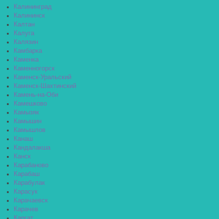
Калининград
Калининск
Калтан
Калуга
Калязин
Камбарка
Каменка
Каменногорск
Каменск-Уральский
Каменск-Шахтинский
Камень-на-Оби
Камешково
Камызяк
Камышин
Камышлов
Канаш
Кандалакша
Канск
Карабаново
Карабаш
Карабулак
Карасук
Карачаевск
Карачев
Каргат