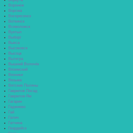
Воркута
Воронеж
Ворсма
Воскресенск
Воткинск
Всеволожск
Вуктыл
Выборг
Выкса
Высоковск
Высоцк
Вытегра
Вышний Волочёк
Вяземский
Вязники
Вязьма
Вятские Поляны
Гаврилов Посад
Гаврилов-Ям
Гагарин
Гаджиево
Гай
Галич
Гатчина
Гвардейск