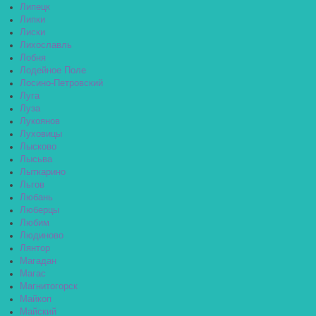
Липецк
Липки
Лиски
Лихославль
Лобня
Лодейное Поле
Лосино-Петровский
Луга
Луза
Лукоянов
Луховицы
Лысково
Лысьва
Лыткарино
Льгов
Любань
Люберцы
Любим
Людиново
Лянтор
Магадан
Магас
Магнитогорск
Майкоп
Майский