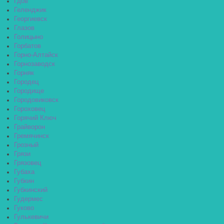
Гдов
Геленджик
Георгиевск
Глазов
Голицыно
Горбатов
Горно-Алтайск
Горнозаводск
Горняк
Городец
Городище
Городовиковск
Гороховец
Горячий Ключ
Грайворон
Гремячинск
Грозный
Грязи
Грязовец
Губаха
Губкин
Губкинский
Гудермес
Гуково
Гулькевичи