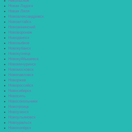
Никольское
Новая Ладога
Новая Ляля
Новоалександровск
Новоалтайск
Новоаннинский
Нововоронеж
Новодвинск
Новозыбков
Новокубанск
Новокузнецк
Новокуйбышевск
Новомичуринск
Новомосковск
Новопавловск
Новоржев
Новороссийск
Новосибирск
Новосиль
Новосокольники
Новотроицк
Новоузенск
Новоульяновск
Новоуральск
Новохопёрск