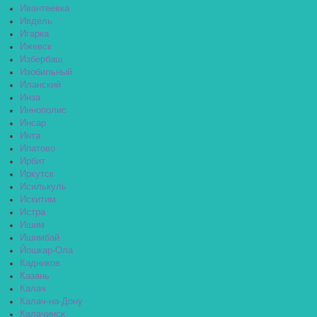
Ивантеевка
Ивдель
Игарка
Ижевск
Избербаш
Изобильный
Иланский
Инза
Иннополис
Инсар
Инта
Ипатово
Ирбит
Иркутск
Исилькуль
Искитим
Истра
Ишим
Ишимбай
Йошкар-Ола
Кадников
Казань
Калач
Калач-на-Дону
Калачинск