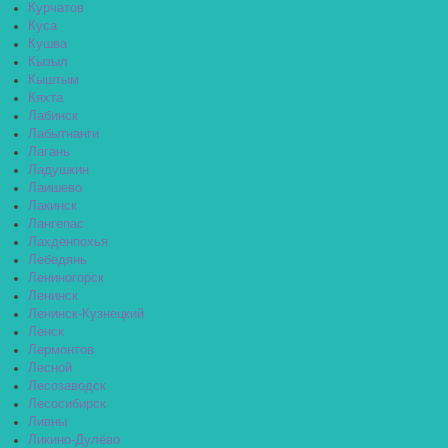
Курчатов
Куса
Кушва
Кызыл
Кыштым
Кяхта
Лабинск
Лабытнанги
Лагань
Ладушкин
Лаишево
Лакинск
Лангепас
Лахденпохья
Лебедянь
Лениногорск
Ленинск
Ленинск-Кузнецкий
Ленск
Лермонтов
Лесной
Лесозаводск
Лесосибирск
Ливны
Ликино-Дулёво