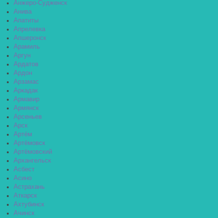
Анжеро-Судженск
Анива
Апатиты
Апрелевка
Апшеронск
Арамиль
Аргун
Ардатов
Ардон
Арзамас
Аркадак
Армавир
Армянск
Арсеньев
Арск
Артём
Артёмовск
Артёмовский
Архангельск
Асбест
Асино
Астрахань
Аткарск
Ахтубинск
Ачинск