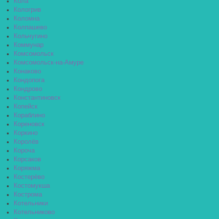
Кола
Кологрив
Коломна
Колпашево
Кольчугино
Коммунар
Комсомольск
Комсомольск-на-Амуре
Конаково
Кондопога
Кондрово
Константиновск
Копейск
Кораблино
Кореновск
Коркино
Королёв
Короча
Корсаков
Коряжма
Костерёво
Костомукша
Кострома
Котельники
Котельниково