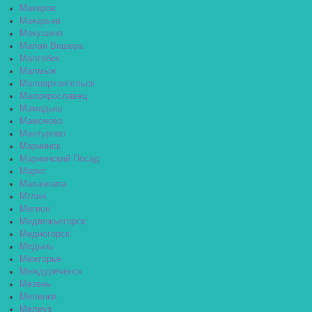
Макаров
Макарьев
Макушино
Малая Вишера
Малгобек
Малмыж
Малоархангельск
Малоярославец
Мамадыш
Мамоново
Мантурово
Мариинск
Мариинский Посад
Маркс
Махачкала
Мглин
Мегион
Медвежьегорск
Медногорск
Медынь
Межгорье
Междуреченск
Мезень
Меленки
Мелеуз