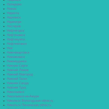
Невьянск
Нелидово
Неман
Нерехта
Нерчинск
Нерюнгри
Нестеров
Нефтегорск
Нефтекамск
Нефтекумск
Нефтеюганск
Нея
Нижневартовск
Нижнекамск
Нижнеудинск
Нижние Серги
Нижний Ломов
Нижний Новгород
Нижний Тагил
Нижняя Салда
Нижняя Тура
Николаевск
Николаевск-на-Амуре
Никольск Вологодская область
Никольск Пензенская область