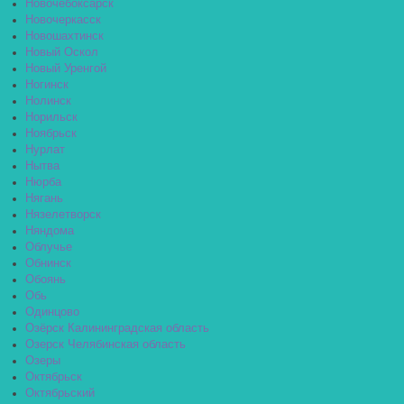
Новочебоксарск
Новочеркасск
Новошахтинск
Новый Оскол
Новый Уренгой
Ногинск
Нолинск
Норильск
Ноябрьск
Нурлат
Нытва
Нюрба
Нягань
Нязелетворск
Няндома
Облучье
Обнинск
Обоянь
Обь
Одинцово
Озёрск Калининградская область
Озерск Челябинская область
Озеры
Октябрьск
Октябрьский