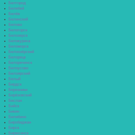
Белгород
Белебей
Белёв
Белинский
Белово
Белогорск
Белозерск
Белокуриха
Беломорск
Белоозёрский
Белорецк
Белореченск
Белоусово
Белоярский
Белый
Бердск
Березники
Берёзовский
Беслан
Бийск
Бикин
Билибино
Биробиджан
Бирск
Бирюсинск