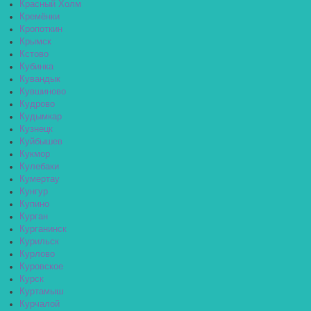
Красный Холм
Кремёнки
Кропоткин
Крымск
Кстово
Кубинка
Кувандык
Кувшиново
Кудрово
Кудымкар
Кузнецк
Куйбышев
Кукмор
Кулебаки
Кумертау
Кунгур
Купино
Курган
Курганинск
Курильск
Курлово
Куровское
Курск
Куртамыш
Курчалой