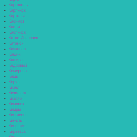
Каргополь
Карпинск
Карталы
Касимов
Касли
Каспийск
Катав-Ивановск
Катайск
Качканар
Кашин
Кашира
Кедровый
Кемерово
Кемь
Керчь
Кизел
Кизилюрт
Кизляр
Кимовск
Кимры
Кингисепп
Кинель
Кинешма
Киреевск