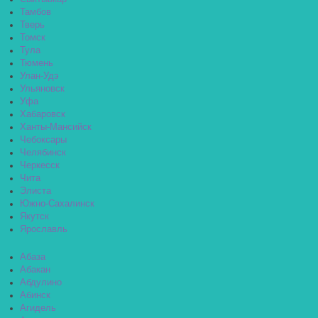
Тамбов
Тверь
Томск
Тула
Тюмень
Улан-Удэ
Ульяновск
Уфа
Хабаровск
Ханты-Мансийск
Чебоксары
Челябинск
Черкесск
Чита
Элиста
Южно-Сахалинск
Якутск
Ярославль
Абаза
Абакан
Абдулино
Абинск
Агидель