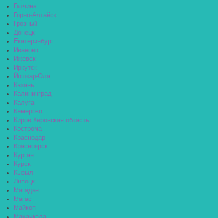
Гатчина
Горно-Алтайск
Грозный
Донецк
Екатеринбург
Иваново
Ижевск
Иркутск
Йошкар-Ола
Казань
Калининград
Калуга
Кемерово
Киров Кировская область
Кострома
Краснодар
Красноярск
Курган
Курск
Кызыл
Липецк
Магадан
Магас
Майкоп
Махачкала