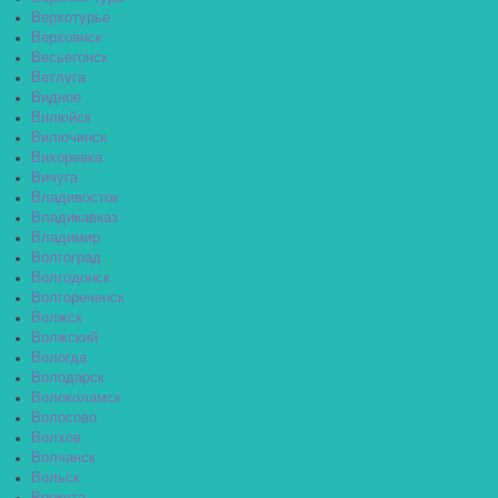
Верхотурье
Верхоянск
Весьегонск
Ветлуга
Видное
Вилюйск
Вилючинск
Вихоревка
Вичуга
Владивосток
Владикавказ
Владимир
Волгоград
Волгодонск
Волгореченск
Волжск
Волжский
Вологда
Володарск
Волоколамск
Волосово
Волхов
Волчанск
Вольск