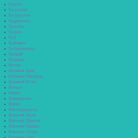
Брянск
Бугульма
Бугуруслан
Будённовск
Бузулук
Буинск
Буй
Буйнакск
Бутурлиновка
Валдай
Валуйки
Велиж
Великие Луки
Великий Новгород
Великий Устюг
Вельск
Венёв
Верещагино
Верея
Верхнеуральск
Верхний Тагил
Верхний Уфалей
Верхняя Пышма
Верхняя Салда
Верхняя Тура