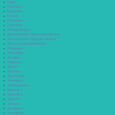
Емва
Енисейск
Ермолино
Ершов
Ессентуки
Ефремов
Железноводск
Железногорск Красноярский край
Железногорск Курская область
Железногорск-Илимский
Жердевка
Жигулёвск
Жиздра
Жирновск
Жуков
Жуковка
Жуковский
Завитинск
Заводоуковск
Заволжск
Заволжье
Задонск
Заинск
Закаменск
Заозёрный