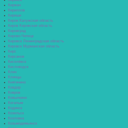
Киренск
Киржач
Кириллов
Кириши
Киров Калужская область
Киров Кировская область
Кировград
Кирово-Чепецк
Кировск Ленинградская область
Кировск Мурманская область
Кирс
Кирсанов
Киселёвск
Кисловодск
Клин
Клинцы
Княгинино
Ковдор
Ковров
Ковылкино
Когалым
Кодинск
Козельск
Козловка
Козьмодемьянск