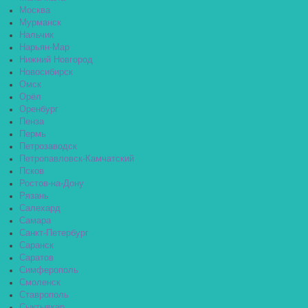
Москва
Мурманск
Нальчик
Нарьян-Мар
Нижний Новгород
Новосибирск
Омск
Орёл
Оренбург
Пенза
Пермь
Петрозаводск
Петропавловск-Камчатский
Псков
Ростов-на-Дону
Рязань
Салехард
Самара
Санкт-Петербург
Саранск
Саратов
Симферополь
Смоленск
Ставрополь
Сыктывкар