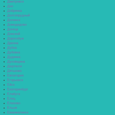
Дмитровск
Дно
Добрянка
Долгопрудный
Долинск
Домодедово
Донецк
Донской
Дорогобуж
Дрезна
Дубна
Дубовка
Дудинка
Духовщина
Дюртюли
Дятьково
Евпатория
Егорьевск
Ейск
Екатеринбург
Елабуга
Елец
Елизово
Ельня
Еманжелинск