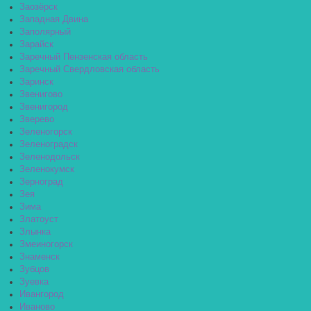
Заозёрск
Западная Двина
Заполярный
Зарайск
Заречный Пензенская область
Заречный Свердловская область
Заринск
Звенигово
Звенигород
Зверево
Зеленогорск
Зеленоградск
Зеленодольск
Зеленокумск
Зерноград
Зея
Зима
Златоуст
Злынка
Змеиногорск
Знаменск
Зубцов
Зуевка
Ивангород
Иваново