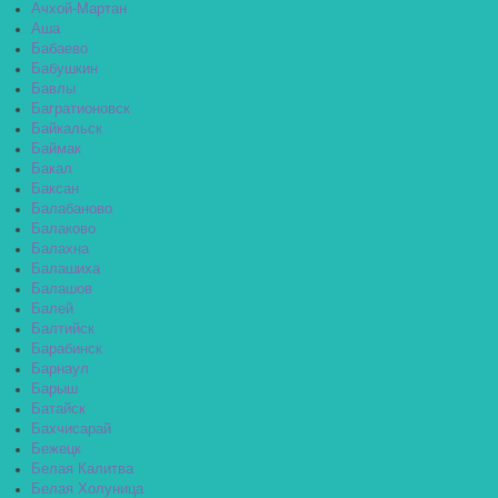
Ачхой-Мартан
Аша
Бабаево
Бабушкин
Бавлы
Багратионовск
Байкальск
Баймак
Бакал
Баксан
Балабаново
Балаково
Балахна
Балашиха
Балашов
Балей
Балтийск
Барабинск
Барнаул
Барыш
Батайск
Бахчисарай
Бежецк
Белая Калитва
Белая Холуница