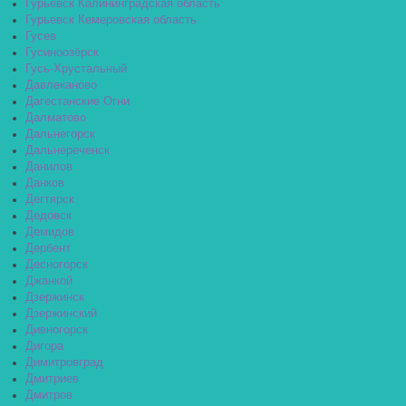
Гурьевск Калининградская область
Гурьевск Кемеровская область
Гусев
Гусиноозёрск
Гусь-Хрустальный
Давлеканово
Дагестанские Огни
Далматово
Дальнегорск
Дальнереченск
Данилов
Данков
Дегтярск
Дедовск
Демидов
Дербент
Десногорск
Джанкой
Дзержинск
Дзержинский
Дивногорск
Дигора
Димитровград
Дмитриев
Дмитров