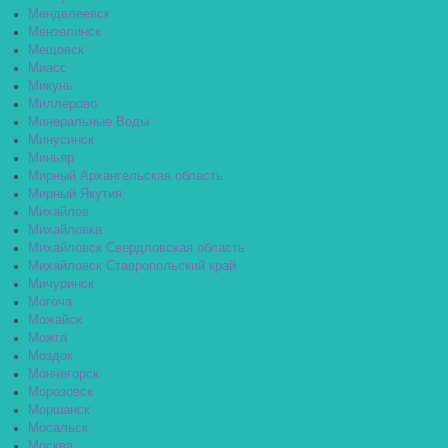
Менделеевск
Мензелинск
Мещовск
Миасс
Микунь
Миллерово
Минеральные Воды
Минусинск
Миньяр
Мирный Архангельская область
Мирный Якутия
Михайлов
Михайловка
Михайловск Свердловская область
Михайловск Ставропольский край
Мичуринск
Могоча
Можайск
Можга
Моздок
Мончегорск
Морозовск
Моршанск
Мосальск
Москва