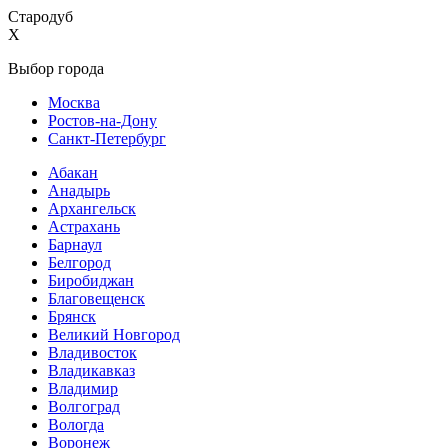
Стародуб
X
Выбор города
Москва
Ростов-на-Дону
Санкт-Петербург
Абакан
Анадырь
Архангельск
Астрахань
Барнаул
Белгород
Биробиджан
Благовещенск
Брянск
Великий Новгород
Владивосток
Владикавказ
Владимир
Волгоград
Вологда
Воронеж