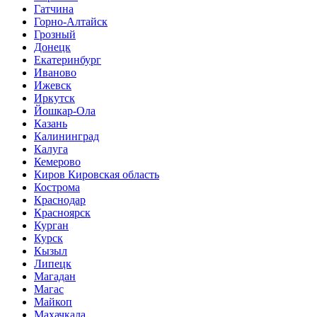
Гатчина
Горно-Алтайск
Грозный
Донецк
Екатеринбург
Иваново
Ижевск
Иркутск
Йошкар-Ола
Казань
Калининград
Калуга
Кемерово
Киров Кировская область
Кострома
Краснодар
Красноярск
Курган
Курск
Кызыл
Липецк
Магадан
Магас
Майкоп
Махачкала