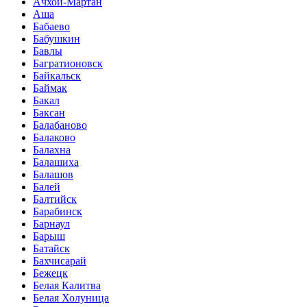
Ачхой-Мартан
Аша
Бабаево
Бабушкин
Бавлы
Багратионовск
Байкальск
Баймак
Бакал
Баксан
Балабаново
Балаково
Балахна
Балашиха
Балашов
Балей
Балтийск
Барабинск
Барнаул
Барыш
Батайск
Бахчисарай
Бежецк
Белая Калитва
Белая Холуница