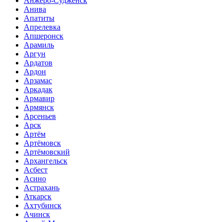
Анжеро-Судженск
Анива
Апатиты
Апрелевка
Апшеронск
Арамиль
Аргун
Ардатов
Ардон
Арзамас
Аркадак
Армавир
Армянск
Арсеньев
Арск
Артём
Артёмовск
Артёмовский
Архангельск
Асбест
Асино
Астрахань
Аткарск
Ахтубинск
Ачинск