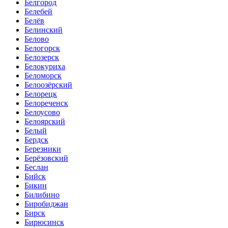
Белгород
Белебей
Белёв
Белинский
Белово
Белогорск
Белозерск
Белокуриха
Беломорск
Белоозёрский
Белорецк
Белореченск
Белоусово
Белоярский
Белый
Бердск
Березники
Берёзовский
Беслан
Бийск
Бикин
Билибино
Биробиджан
Бирск
Бирюсинск