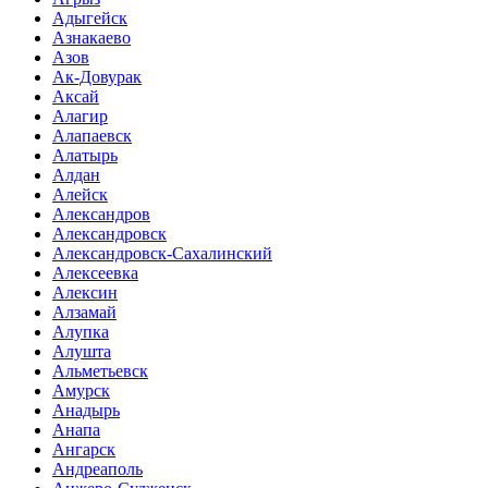
Адыгейск
Азнакаево
Азов
Ак-Довурак
Аксай
Алагир
Алапаевск
Алатырь
Алдан
Алейск
Александров
Александровск
Александровск-Сахалинский
Алексеевка
Алексин
Алзамай
Алупка
Алушта
Альметьевск
Амурск
Анадырь
Анапа
Ангарск
Андреаполь