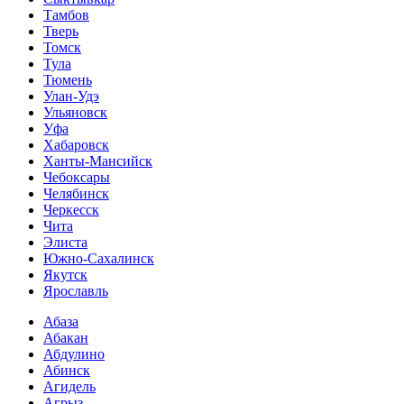
Тамбов
Тверь
Томск
Тула
Тюмень
Улан-Удэ
Ульяновск
Уфа
Хабаровск
Ханты-Мансийск
Чебоксары
Челябинск
Черкесск
Чита
Элиста
Южно-Сахалинск
Якутск
Ярославль
Абаза
Абакан
Абдулино
Абинск
Агидель
Агрыз