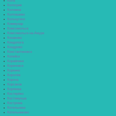
Кола
Кологрив
Коломна
Колпашево
Кольчугино
Коммунар
Комсомольск
Комсомольск-на-Амуре
Конаково
Кондопога
Кондрово
Константиновск
Копейск
Кораблино
Кореновск
Коркино
Королёв
Короча
Корсаков
Коряжма
Костерёво
Костомукша
Кострома
Котельники
Котельниково