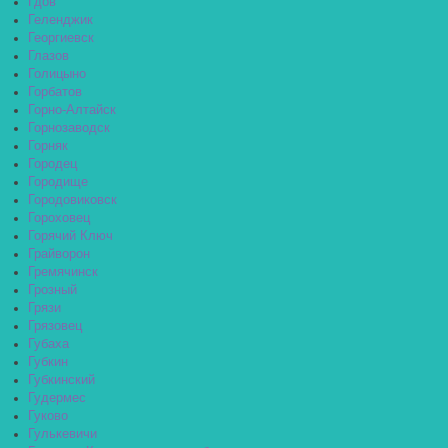
Гдов
Геленджик
Георгиевск
Глазов
Голицыно
Горбатов
Горно-Алтайск
Горнозаводск
Горняк
Городец
Городище
Городовиковск
Гороховец
Горячий Ключ
Грайворон
Гремячинск
Грозный
Грязи
Грязовец
Губаха
Губкин
Губкинский
Гудермес
Гуково
Гулькевичи