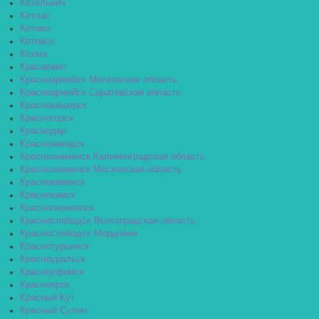
Котельнич
Котлас
Котово
Котовск
Кохма
Красавино
Красноармейск Московская область
Красноармейск Саратовская область
Красновишерск
Красногорск
Краснодар
Краснозаводск
Краснознаменск Калининградская область
Краснознаменск Московская область
Краснокаменск
Краснокамск
Красноперекопск
Краснослободск Волгоградская область
Краснослободск Мордовия
Краснотурьинск
Красноуральск
Красноуфимск
Красноярск
Красный Кут
Красный Сулин