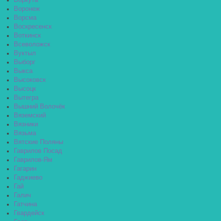
Воркута
Воронеж
Ворсма
Воскресенск
Воткинск
Всеволожск
Вуктыл
Выборг
Выкса
Высоковск
Высоцк
Вытегра
Вышний Волочёк
Вяземский
Вязники
Вязьма
Вятские Поляны
Гаврилов Посад
Гаврилов-Ям
Гагарин
Гаджиево
Гай
Галич
Гатчина
Гвардейск