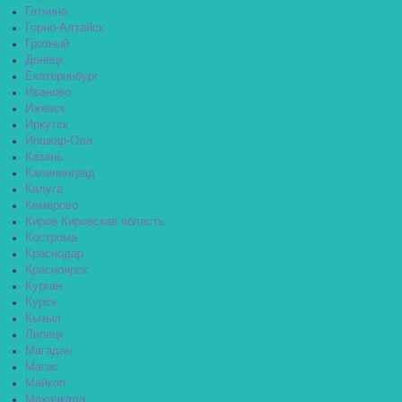
Гатчина
Горно-Алтайск
Грозный
Донецк
Екатеринбург
Иваново
Ижевск
Иркутск
Йошкар-Ола
Казань
Калининград
Калуга
Кемерово
Киров Кировская область
Кострома
Краснодар
Красноярск
Курган
Курск
Кызыл
Липецк
Магадан
Магас
Майкоп
Махачкала