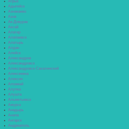
Агрыз
Адыгейск
Азнакаево
Азов
Ак-Довурак
Аксай
Алагир
Алапаевск
Алатырь
Алдан
Алейск
Александров
Александровск
Александровск-Сахалинский
Алексеевка
Алексин
Алзамай
Алупка
Алушта
Альметьевск
Амурск
Анадырь
Анапа
Ангарск
Андреаполь