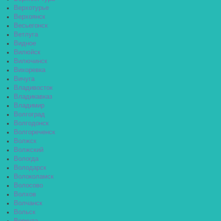
Верхотурье
Верхоянск
Весьегонск
Ветлуга
Видное
Вилюйск
Вилючинск
Вихоревка
Вичуга
Владивосток
Владикавказ
Владимир
Волгоград
Волгодонск
Волгореченск
Волжск
Волжский
Вологда
Володарск
Волоколамск
Волосово
Волхов
Волчанск
Вольск