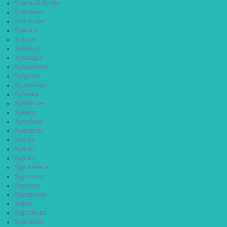
Красный Холм
Кремёнки
Кропоткин
Крымск
Кстово
Кубинка
Кувандык
Кувшиново
Кудрово
Кудымкар
Кузнецк
Куйбышев
Кукмор
Кулебаки
Кумертау
Кунгур
Купино
Курган
Курганинск
Курильск
Курлово
Куровское
Курск
Куртамыш
Курчалой