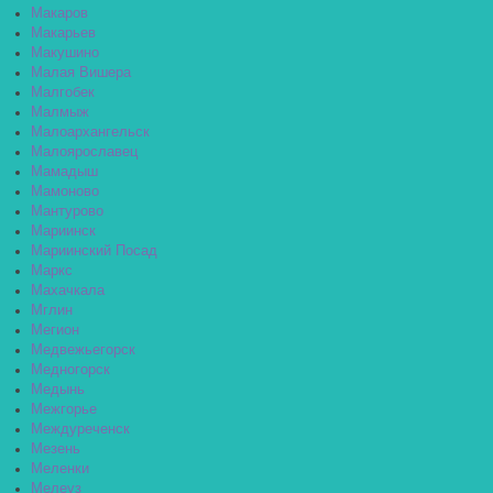
Макаров
Макарьев
Макушино
Малая Вишера
Малгобек
Малмыж
Малоархангельск
Малоярославец
Мамадыш
Мамоново
Мантурово
Мариинск
Мариинский Посад
Маркс
Махачкала
Мглин
Мегион
Медвежьегорск
Медногорск
Медынь
Межгорье
Междуреченск
Мезень
Меленки
Мелеуз