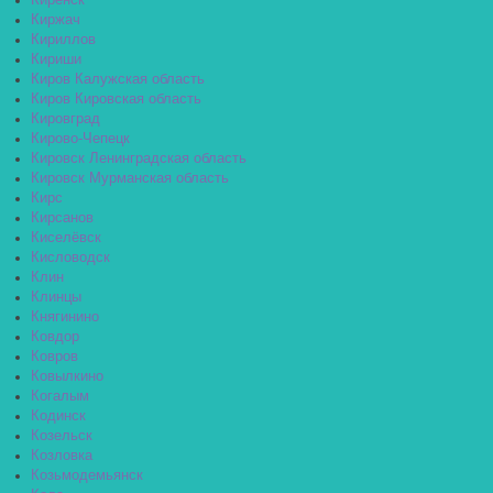
Киренск
Киржач
Кириллов
Кириши
Киров Калужская область
Киров Кировская область
Кировград
Кирово-Чепецк
Кировск Ленинградская область
Кировск Мурманская область
Кирс
Кирсанов
Киселёвск
Кисловодск
Клин
Клинцы
Княгинино
Ковдор
Ковров
Ковылкино
Когалым
Кодинск
Козельск
Козловка
Козьмодемьянск