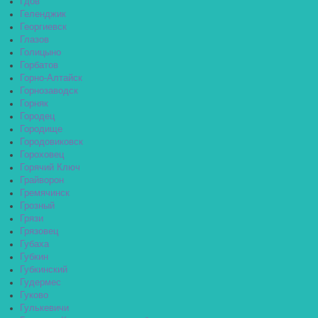
Гдов
Геленджик
Георгиевск
Глазов
Голицыно
Горбатов
Горно-Алтайск
Горнозаводск
Горняк
Городец
Городище
Городовиковск
Гороховец
Горячий Ключ
Грайворон
Гремячинск
Грозный
Грязи
Грязовец
Губаха
Губкин
Губкинский
Гудермес
Гуково
Гулькевичи