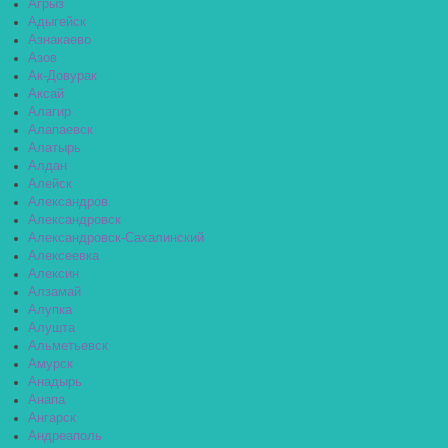
Агрыз
Адыгейск
Азнакаево
Азов
Ак-Довурак
Аксай
Алагир
Алапаевск
Алатырь
Алдан
Алейск
Александров
Александровск
Александровск-Сахалинский
Алексеевка
Алексин
Алзамай
Алупка
Алушта
Альметьевск
Амурск
Анадырь
Анапа
Ангарск
Андреаполь