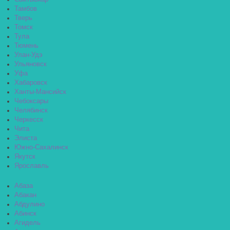
Тамбов
Тверь
Томск
Тула
Тюмень
Улан-Удэ
Ульяновск
Уфа
Хабаровск
Ханты-Мансийск
Чебоксары
Челябинск
Черкесск
Чита
Элиста
Южно-Сахалинск
Якутск
Ярославль
Абаза
Абакан
Абдулино
Абинск
Агидель