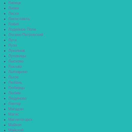
Липецк
Липки
Лиски
Лихославль
Лобня
Лодейное Поле
Лосино-Петровский
Луга
Луза
Лукоянов
Луховицы
Лысково
Лысьва
Лыткарино
Льгов
Любань
Люберцы
Любим
Людиново
Лянтор
Магадан
Магас
Магнитогорск
Майкоп
Майский