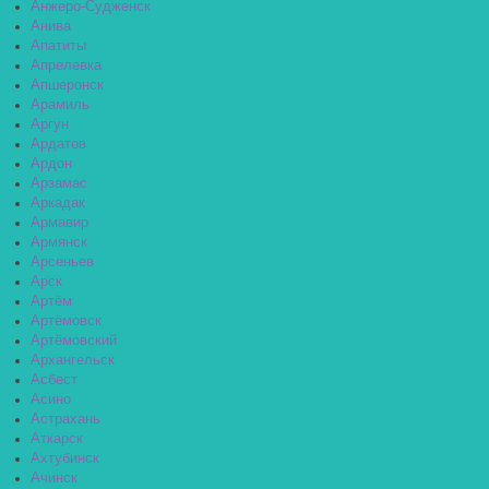
Анжеро-Судженск
Анива
Апатиты
Апрелевка
Апшеронск
Арамиль
Аргун
Ардатов
Ардон
Арзамас
Аркадак
Армавир
Армянск
Арсеньев
Арск
Артём
Артёмовск
Артёмовский
Архангельск
Асбест
Асино
Астрахань
Аткарск
Ахтубинск
Ачинск