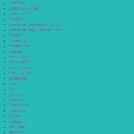
Заозёрск
Западная Двина
Заполярный
Зарайск
Заречный Пензенская область
Заречный Свердловская область
Заринск
Звенигово
Звенигород
Зверево
Зеленогорск
Зеленоградск
Зеленодольск
Зеленокумск
Зерноград
Зея
Зима
Златоуст
Злынка
Змеиногорск
Знаменск
Зубцов
Зуевка
Ивангород
Иваново