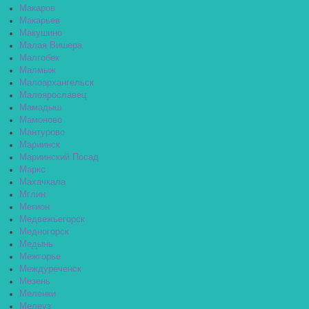
Макаров
Макарьев
Макушино
Малая Вишера
Малгобек
Малмыж
Малоархангельск
Малоярославец
Мамадыш
Мамоново
Мантурово
Мариинск
Мариинский Посад
Маркс
Махачкала
Мглин
Мегион
Медвежьегорск
Медногорск
Медынь
Межгорье
Междуреченск
Мезень
Меленки
Мелеуз