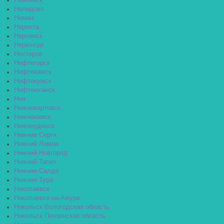
Невьянск
Нелидово
Неман
Нерехта
Нерчинск
Нерюнгри
Нестеров
Нефтегорск
Нефтекамск
Нефтекумск
Нефтеюганск
Нея
Нижневартовск
Нижнекамск
Нижнеудинск
Нижние Серги
Нижний Ломов
Нижний Новгород
Нижний Тагил
Нижняя Салда
Нижняя Тура
Николаевск
Николаевск-на-Амуре
Никольск Вологодская область
Никольск Пензенская область