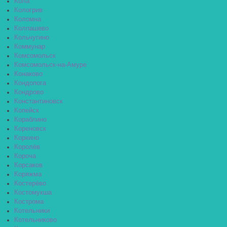
Кола
Кологрив
Коломна
Колпашево
Кольчугино
Коммунар
Комсомольск
Комсомольск-на-Амуре
Конаково
Кондопога
Кондрово
Константиновск
Копейск
Кораблино
Кореновск
Коркино
Королёв
Короча
Корсаков
Коряжма
Костерёво
Костомукша
Кострома
Котельники
Котельниково