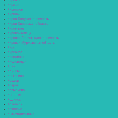
Киренск
Киржач
Кириллов
Кириши
Киров Калужская область
Киров Кировская область
Кировград
Кирово-Чепецк
Кировск Ленинградская область
Кировск Мурманская область
Кирс
Кирсанов
Киселёвск
Кисловодск
Клин
Клинцы
Княгинино
Ковдор
Ковров
Ковылкино
Когалым
Кодинск
Козельск
Козловка
Козьмодемьянск