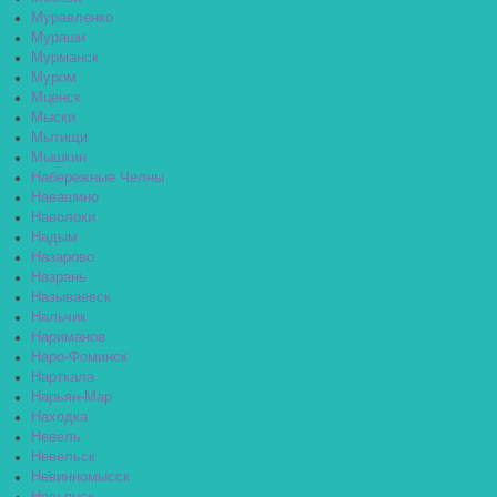
Муравленко
Мураши
Мурманск
Муром
Мценск
Мыски
Мытищи
Мышкин
Набережные Челны
Навашино
Наволоки
Надым
Назарово
Назрань
Называевск
Нальчик
Нариманов
Наро-Фоминск
Нарткала
Нарьян-Мар
Находка
Невель
Невельск
Невинномысск