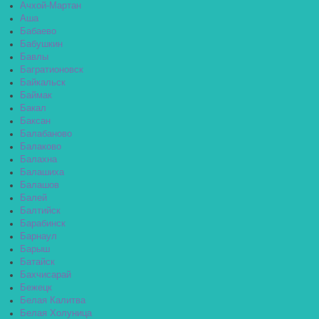
Ачхой-Мартан
Аша
Бабаево
Бабушкин
Бавлы
Багратионовск
Байкальск
Баймак
Бакал
Баксан
Балабаново
Балаково
Балахна
Балашиха
Балашов
Балей
Балтийск
Барабинск
Барнаул
Барыш
Батайск
Бахчисарай
Бежецк
Белая Калитва
Белая Холуница