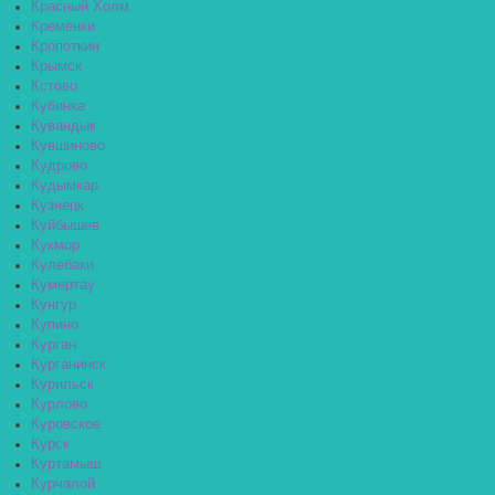
Красный Холм
Кремёнки
Кропоткин
Крымск
Кстово
Кубинка
Кувандык
Кувшиново
Кудрово
Кудымкар
Кузнецк
Куйбышев
Кукмор
Кулебаки
Кумертау
Кунгур
Купино
Курган
Курганинск
Курильск
Курлово
Куровское
Курск
Куртамыш
Курчалой