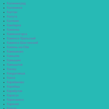
Калининград
Калининск
Калтан
Калуга
Калязин
Камбарка
Каменка
Каменногорск
Каменск-Уральский
Каменск-Шахтинский
Камень-на-Оби
Камешково
Камызяк
Камышин
Камышлов
Канаш
Кандалакша
Канск
Карабаново
Карабаш
Карабулак
Карасук
Карачаевск
Карачев
Каргат