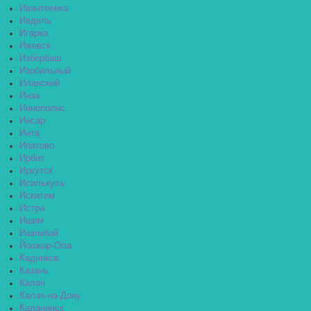
Ивантеевка
Ивдель
Игарка
Ижевск
Избербаш
Изобильный
Иланский
Инза
Иннополис
Инсар
Инта
Ипатово
Ирбит
Иркутск
Исилькуль
Искитим
Истра
Ишим
Ишимбай
Йошкар-Ола
Кадников
Казань
Калач
Калач-на-Дону
Калачинск