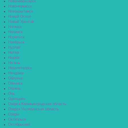
Новочебоксарск
Новочеркасск
Новошахтинск
Новый Оскол
Новый Уренгой
Ногинск
Нолинск
Норильск
Ноябрьск
Нурлат
Нытва
Нюрба
Нягань
Нязелетворск
Няндома
Облучье
Обнинск
Обоянь
Обь
Одинцово
Озёрск Калининградская область
Озерск Челябинская область
Озеры
Октябрьск
Октябрьский