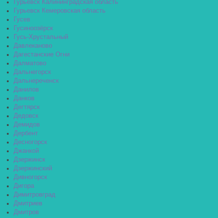
Гурьевск Калининградская область
Гурьевск Кемеровская область
Гусев
Гусиноозёрск
Гусь-Хрустальный
Давлеканово
Дагестанские Огни
Далматово
Дальнегорск
Дальнереченск
Данилов
Данков
Дегтярск
Дедовск
Демидов
Дербент
Десногорск
Джанкой
Дзержинск
Дзержинский
Дивногорск
Дигора
Димитровград
Дмитриев
Дмитров