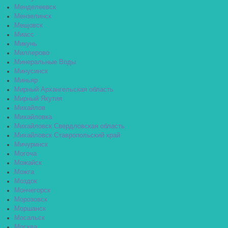
Менделеевск
Мензелинск
Мещовск
Миасс
Микунь
Миллерово
Минеральные Воды
Минусинск
Миньяр
Мирный Архангельская область
Мирный Якутия
Михайлов
Михайловка
Михайловск Свердловская область
Михайловск Ставропольский край
Мичуринск
Могоча
Можайск
Можга
Моздок
Мончегорск
Морозовск
Моршанск
Мосальск
Москва