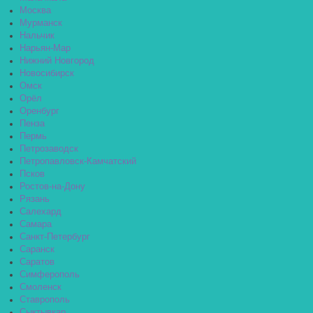
Москва
Мурманск
Нальчик
Нарьян-Мар
Нижний Новгород
Новосибирск
Омск
Орёл
Оренбург
Пенза
Пермь
Петрозаводск
Петропавловск-Камчатский
Псков
Ростов-на-Дону
Рязань
Салехард
Самара
Санкт-Петербург
Саранск
Саратов
Симферополь
Смоленск
Ставрополь
Сыктывкар