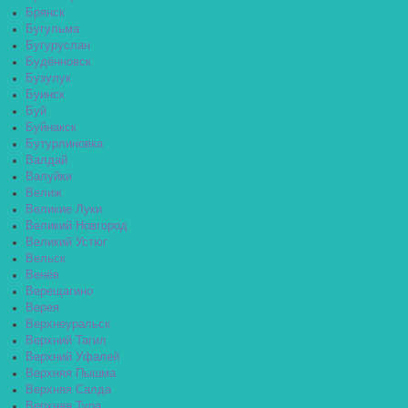
Брянск
Бугульма
Бугуруслан
Будённовск
Бузулук
Буинск
Буй
Буйнакск
Бутурлиновка
Валдай
Валуйки
Велиж
Великие Луки
Великий Новгород
Великий Устюг
Вельск
Венёв
Верещагино
Верея
Верхнеуральск
Верхний Тагил
Верхний Уфалей
Верхняя Пышма
Верхняя Салда
Верхняя Тура