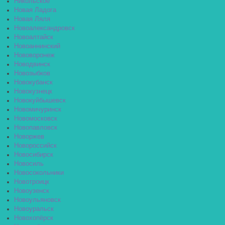
Никольское
Новая Ладога
Новая Ляля
Новоалександровск
Новоалтайск
Новоаннинский
Нововоронеж
Новодвинск
Новозыбков
Новокубанск
Новокузнецк
Новокуйбышевск
Новомичуринск
Новомосковск
Новопавловск
Новоржев
Новороссийск
Новосибирск
Новосиль
Новосокольники
Новотроицк
Новоузенск
Новоульяновск
Новоуральск
Новохопёрск