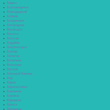
Бирюч
Благовещенск
Благодарный
Бобров
Богданович
Богородицк
Богородск
Боготол
Богучар
Бодайбо
Бокситогорск
Болгар
Бологое
Болотное
Болохово
Болхов
Большой Камень
Бор
Борзя
Борисоглебск
Боровичи
Боровск
Бородино
Братск
Бронницы