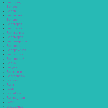
Белгород
Белебей
Белёв
Белинский
Белово
Белогорск
Белозерск
Белокуриха
Беломорск
Белоозёрский
Белорецк
Белореченск
Белоусово
Белоярский
Белый
Бердск
Березники
Берёзовский
Беслан
Бийск
Бикин
Билибино
Биробиджан
Бирск
Бирюсинск