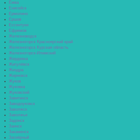
Емва
Енисейск
Ермолино
Ершов
Ессентуки
Ефремов
Железноводск
Железногорск Красноярский край
Железногорск Курская область
Железногорск-Илимский
Жердевка
Жигулёвск
Жиздра
Жирновск
Жуков
Жуковка
Жуковский
Завитинск
Заводоуковск
Заволжск
Заволжье
Задонск
Заинск
Закаменск
Заозёрный