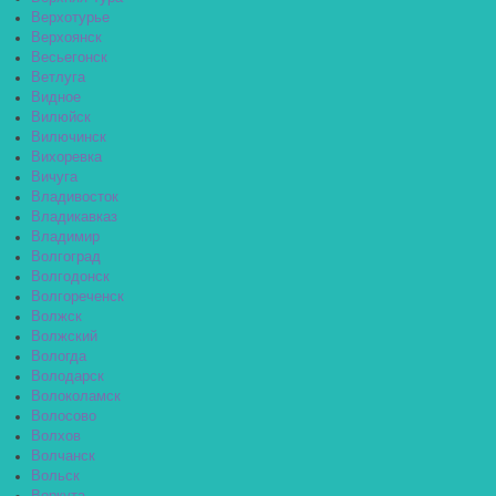
Верхотурье
Верхоянск
Весьегонск
Ветлуга
Видное
Вилюйск
Вилючинск
Вихоревка
Вичуга
Владивосток
Владикавказ
Владимир
Волгоград
Волгодонск
Волгореченск
Волжск
Волжский
Вологда
Володарск
Волоколамск
Волосово
Волхов
Волчанск
Вольск