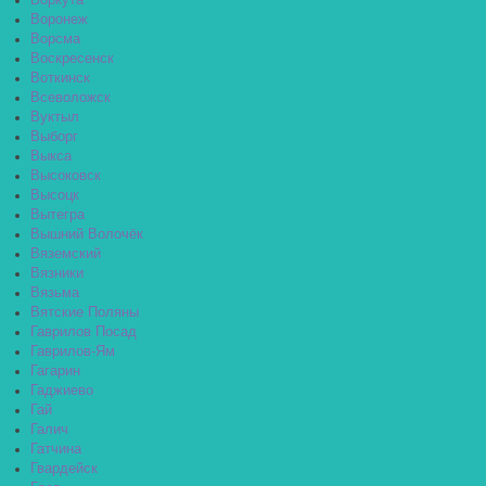
Воркута
Воронеж
Ворсма
Воскресенск
Воткинск
Всеволожск
Вуктыл
Выборг
Выкса
Высоковск
Высоцк
Вытегра
Вышний Волочёк
Вяземский
Вязники
Вязьма
Вятские Поляны
Гаврилов Посад
Гаврилов-Ям
Гагарин
Гаджиево
Гай
Галич
Гатчина
Гвардейск