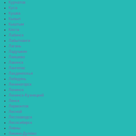
Курчатов
Куса
Кушва
Кызыл
Кыштым
Кяхта
Лабинск
Лабытнанги
Лагань
Ладушкин
Лаишево
Лакинск
Лангепас
Лахденпохья
Лебедянь
Лениногорск
Ленинск
Ленинск-Кузнецкий
Ленск
Лермонтов
Лесной
Лесозаводск
Лесосибирск
Ливны
Ликино-Дулёво