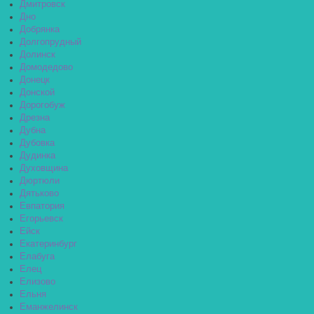
Дмитровск
Дно
Добрянка
Долгопрудный
Долинск
Домодедово
Донецк
Донской
Дорогобуж
Дрезна
Дубна
Дубовка
Дудинка
Духовщина
Дюртюли
Дятьково
Евпатория
Егорьевск
Ейск
Екатеринбург
Елабуга
Елец
Елизово
Ельня
Еманжелинск