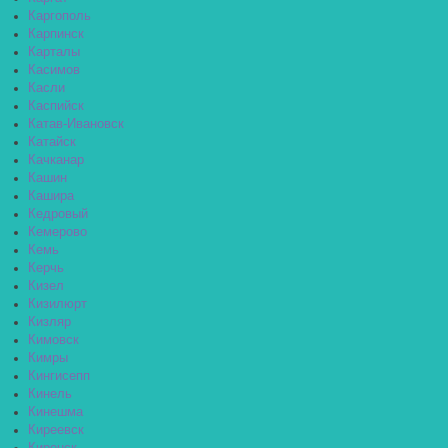
Каргополь
Карпинск
Карталы
Касимов
Касли
Каспийск
Катав-Ивановск
Катайск
Качканар
Кашин
Кашира
Кедровый
Кемерово
Кемь
Керчь
Кизел
Кизилюрт
Кизляр
Кимовск
Кимры
Кингисепп
Кинель
Кинешма
Киреевск