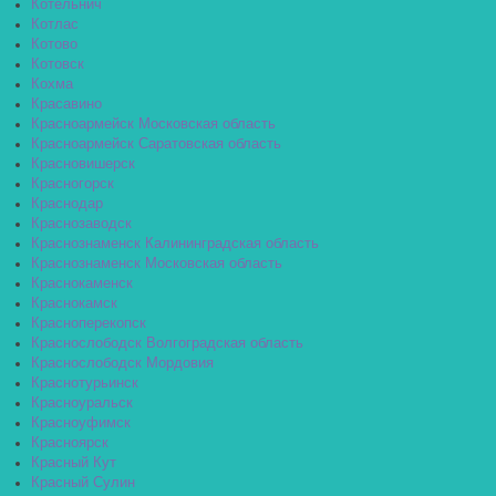
Котельнич
Котлас
Котово
Котовск
Кохма
Красавино
Красноармейск Московская область
Красноармейск Саратовская область
Красновишерск
Красногорск
Краснодар
Краснозаводск
Краснознаменск Калининградская область
Краснознаменск Московская область
Краснокаменск
Краснокамск
Красноперекопск
Краснослободск Волгоградская область
Краснослободск Мордовия
Краснотурьинск
Красноуральск
Красноуфимск
Красноярск
Красный Кут
Красный Сулин