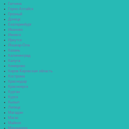
Гатчина
Горно-Алтайск
Грозный
Донецк
Екатеринбург
Иваново
Ижевск
Иркутск
Йошкар-Ола
Казань
Калининград
Калуга
Кемерово
Киров Кировская область
Кострома
Краснодар
Красноярск
Курган
Курск
Кызыл
Липецк
Магадан
Магас
Майкоп
Махачкала