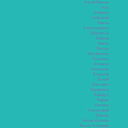
Ачхой-Мартан
Аша
Бабаево
Бабушкин
Бавлы
Багратионовск
Байкальск
Баймак
Бакал
Баксан
Балабаново
Балаково
Балахна
Балашиха
Балашов
Балей
Балтийск
Барабинск
Барнаул
Барыш
Батайск
Бахчисарай
Бежецк
Белая Калитва
Белая Холуница