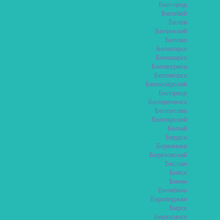
Белгород
Белебей
Белёв
Белинский
Белово
Белогорск
Белозерск
Белокуриха
Беломорск
Белоозёрский
Белорецк
Белореченск
Белоусово
Белоярский
Белый
Бердск
Березники
Берёзовский
Беслан
Бийск
Бикин
Билибино
Биробиджан
Бирск
Бирюсинск