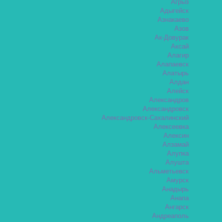
Агрыз
Адыгейск
Азнакаево
Азов
Ак-Довурак
Аксай
Алагир
Алапаевск
Алатырь
Алдан
Алейск
Александров
Александровск
Александровск-Сахалинский
Алексеевка
Алексин
Алзамай
Алупка
Алушта
Альметьевск
Амурск
Анадырь
Анапа
Ангарск
Андреаполь