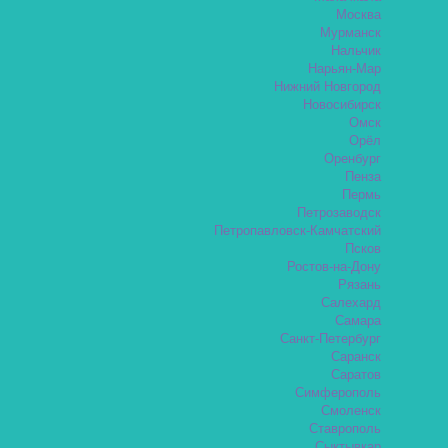
Москва
Мурманск
Нальчик
Нарьян-Мар
Нижний Новгород
Новосибирск
Омск
Орёл
Оренбург
Пенза
Пермь
Петрозаводск
Петропавловск-Камчатский
Псков
Ростов-на-Дону
Рязань
Салехард
Самара
Санкт-Петербург
Саранск
Саратов
Симферополь
Смоленск
Ставрополь
Сыктывкар