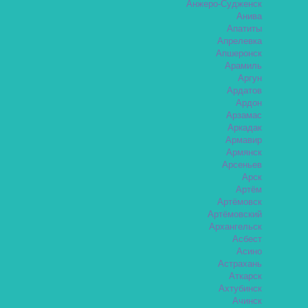
Анжеро-Судженск
Анива
Апатиты
Апрелевка
Апшеронск
Арамиль
Аргун
Ардатов
Ардон
Арзамас
Аркадак
Армавир
Армянск
Арсеньев
Арск
Артём
Артёмовск
Артёмовский
Архангельск
Асбест
Асино
Астрахань
Аткарск
Ахтубинск
Ачинск