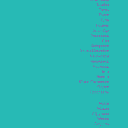
Тамбов
Тверь
Томск
Тула
Тюмень
Улан-Удэ
Ульяновск
Уфа
Хабаровск
Ханты-Мансийск
Чебоксары
Челябинск
Черкесск
Чита
Элиста
Южно-Сахалинск
Якутск
Ярославль
Абаза
Абакан
Абдулино
Абинск
Агидель