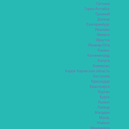
Гатчина
Горно-Алтайск
Грозный
Донецк
Екатеринбург
Иваново
Ижевск
Иркутск
Йошкар-Ола
Казань
Калининград
Калуга
Кемерово
Киров Кировская область
Кострома
Краснодар
Красноярск
Курган
Курск
Кызыл
Липецк
Магадан
Магас
Майкоп
Махачкала