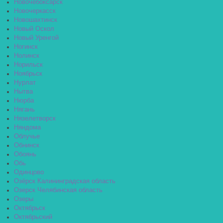
Новочебоксарск
Новочеркасск
Новошахтинск
Новый Оскол
Новый Уренгой
Ногинск
Нолинск
Норильск
Ноябрьск
Нурлат
Нытва
Нюрба
Нягань
Нязелетворск
Няндома
Облучье
Обнинск
Обоянь
Обь
Одинцово
Озёрск Калининградская область
Озерск Челябинская область
Озеры
Октябрьск
Октябрьский