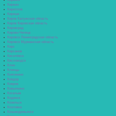
Киренск
Киржач
Кириллов
Кириши
Киров Калужская область
Киров Кировская область
Кировград
Кирово-Чепецк
Кировск Ленинградская область
Кировск Мурманская область
Кирс
Кирсанов
Киселёвск
Кисловодск
Клин
Клинцы
Княгинино
Ковдор
Ковров
Ковылкино
Когалым
Кодинск
Козельск
Козловка
Козьмодемьянск