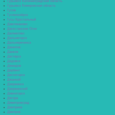
Гурьевск Калининградская область
Гурьевск Кемеровская область
Гусев
Гусиноозёрск
Гусь-Хрустальный
Давлеканово
Дагестанские Огни
Далматово
Дальнегорск
Дальнереченск
Данилов
Данков
Дегтярск
Дедовск
Демидов
Дербент
Десногорск
Джанкой
Дзержинск
Дзержинский
Дивногорск
Дигора
Димитровград
Дмитриев
Дмитров