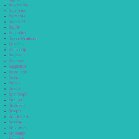
Каргополь
Карпинск
Карталы
Касимов
Касли
Каспийск
Катав-Ивановск
Катайск
Качканар
Кашин
Кашира
Кедровый
Кемерово
Кемь
Керчь
Кизел
Кизилюрт
Кизляр
Кимовск
Кимры
Кингисепп
Кинель
Кинешма
Киреевск