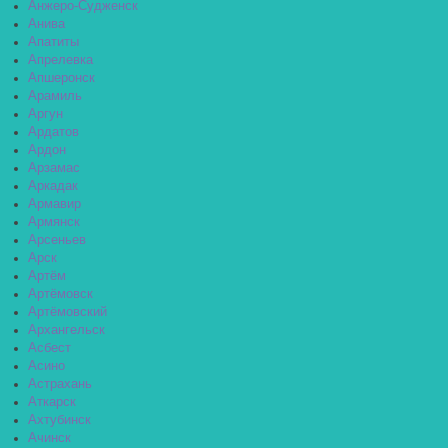
Анжеро-Судженск
Анива
Апатиты
Апрелевка
Апшеронск
Арамиль
Аргун
Ардатов
Ардон
Арзамас
Аркадак
Армавир
Армянск
Арсеньев
Арск
Артём
Артёмовск
Артёмовский
Архангельск
Асбест
Асино
Астрахань
Аткарск
Ахтубинск
Ачинск