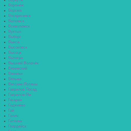
Воркута
Воронеж
Ворсма
Воскресенск
Воткинск
Всеволожск
Вуктыл
Выборг
Выкса
Высоковск
Высоцк
Вытегра
Вышний Волочёк
Вяземский
Вязники
Вязьма
Вятские Поляны
Гаврилов Посад
Гаврилов-Ям
Гагарин
Гаджиево
Гай
Галич
Гатчина
Гвардейск