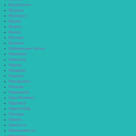
Муравленко
Мураши
Мурманск
Муром
Мценск
Мыски
Мытищи
Мышкин
Набережные Челны
Навашино
Наволоки
Надым
Назарово
Назрань
Называевск
Нальчик
Нариманов
Наро-Фоминск
Нарткала
Нарьян-Мар
Находка
Невель
Невельск
Невинномысск