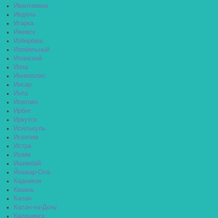
Ивантеевка
Ивдель
Игарка
Ижевск
Избербаш
Изобильный
Иланский
Инза
Иннополис
Инсар
Инта
Ипатово
Ирбит
Иркутск
Исилькуль
Искитим
Истра
Ишим
Ишимбай
Йошкар-Ола
Кадников
Казань
Калач
Калач-на-Дону
Калачинск