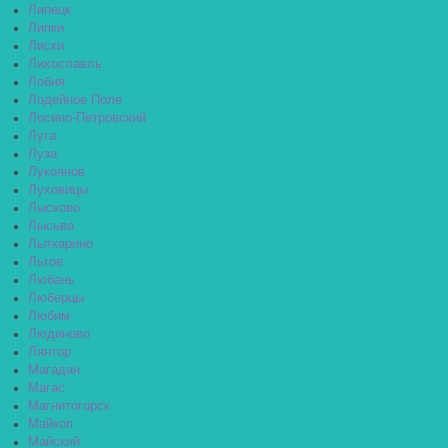
Липецк
Липки
Лиски
Лихославль
Лобня
Лодейное Поле
Лосино-Петровский
Луга
Луза
Лукоянов
Луховицы
Лысково
Лысьва
Лыткарино
Льгов
Любань
Люберцы
Любим
Людиново
Лянтор
Магадан
Магас
Магнитогорск
Майкоп
Майский