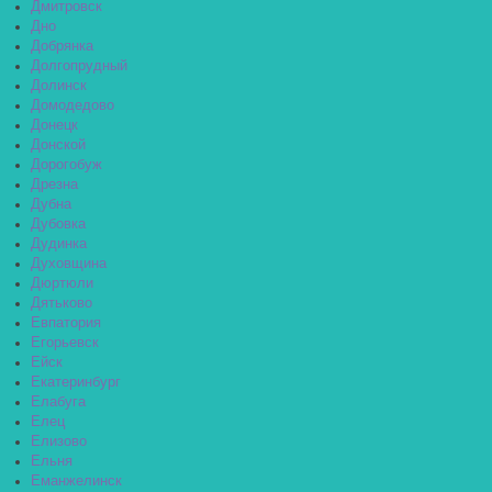
Дмитровск
Дно
Добрянка
Долгопрудный
Долинск
Домодедово
Донецк
Донской
Дорогобуж
Дрезна
Дубна
Дубовка
Дудинка
Духовщина
Дюртюли
Дятьково
Евпатория
Егорьевск
Ейск
Екатеринбург
Елабуга
Елец
Елизово
Ельня
Еманжелинск