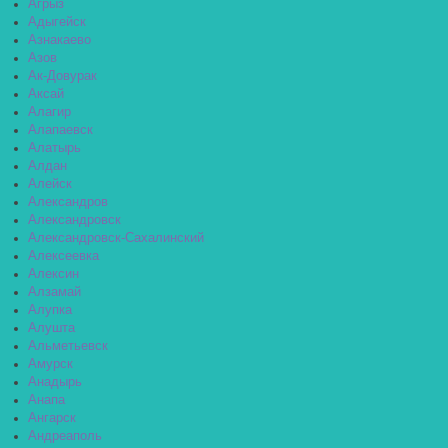
Агрыз
Адыгейск
Азнакаево
Азов
Ак-Довурак
Аксай
Алагир
Алапаевск
Алатырь
Алдан
Алейск
Александров
Александровск
Александровск-Сахалинский
Алексеевка
Алексин
Алзамай
Алупка
Алушта
Альметьевск
Амурск
Анадырь
Анапа
Ангарск
Андреаполь