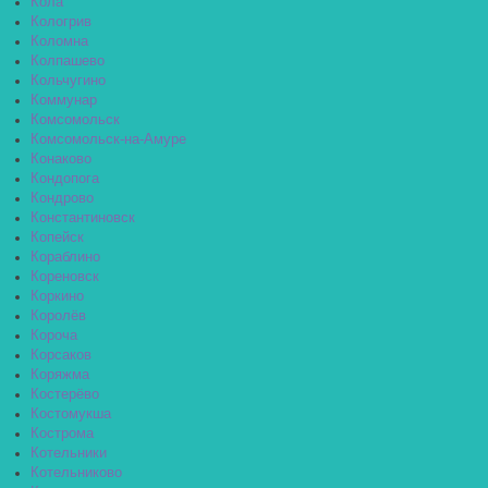
Кола
Кологрив
Коломна
Колпашево
Кольчугино
Коммунар
Комсомольск
Комсомольск-на-Амуре
Конаково
Кондопога
Кондрово
Константиновск
Копейск
Кораблино
Кореновск
Коркино
Королёв
Короча
Корсаков
Коряжма
Костерёво
Костомукша
Кострома
Котельники
Котельниково