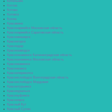
Котельнич
Котлас
Котово
Котовск
Кохма
Красавино
Красноармейск Московская область
Красноармейск Саратовская область
Красновишерск
Красногорск
Краснодар
Краснозаводск
Краснознаменск Калининградская область
Краснознаменск Московская область
Краснокаменск
Краснокамск
Красноперекопск
Краснослободск Волгоградская область
Краснослободск Мордовия
Краснотурьинск
Красноуральск
Красноуфимск
Красноярск
Красный Кут
Красный Сулин