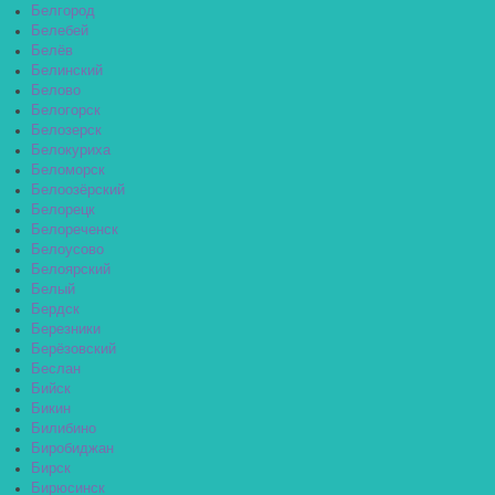
Белгород
Белебей
Белёв
Белинский
Белово
Белогорск
Белозерск
Белокуриха
Беломорск
Белоозёрский
Белорецк
Белореченск
Белоусово
Белоярский
Белый
Бердск
Березники
Берёзовский
Беслан
Бийск
Бикин
Билибино
Биробиджан
Бирск
Бирюсинск