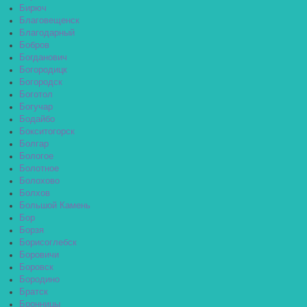
Бирюч
Благовещенск
Благодарный
Бобров
Богданович
Богородицк
Богородск
Боготол
Богучар
Бодайбо
Бокситогорск
Болгар
Бологое
Болотное
Болохово
Болхов
Большой Камень
Бор
Борзя
Борисоглебск
Боровичи
Боровск
Бородино
Братск
Бронницы