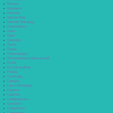
Москва
Мурманск
Нальчик
Нарьян-Мар
Нижний Новгород
Новосибирск
Омск
Орёл
Оренбург
Пенза
Пермь
Петрозаводск
Петропавловск-Камчатский
Псков
Ростов-на-Дону
Рязань
Салехард
Самара
Санкт-Петербург
Саранск
Саратов
Симферополь
Смоленск
Ставрополь
Сыктывкар