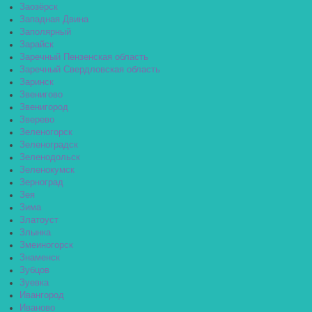
Заозёрск
Западная Двина
Заполярный
Зарайск
Заречный Пензенская область
Заречный Свердловская область
Заринск
Звенигово
Звенигород
Зверево
Зеленогорск
Зеленоградск
Зеленодольск
Зеленокумск
Зерноград
Зея
Зима
Златоуст
Злынка
Змеиногорск
Знаменск
Зубцов
Зуевка
Ивангород
Иваново