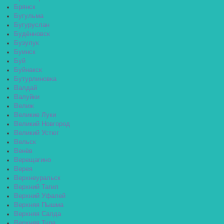
Брянск
Бугульма
Бугуруслан
Будённовск
Бузулук
Буинск
Буй
Буйнакск
Бутурлиновка
Валдай
Валуйки
Велиж
Великие Луки
Великий Новгород
Великий Устюг
Вельск
Венёв
Верещагино
Верея
Верхнеуральск
Верхний Тагил
Верхний Уфалей
Верхняя Пышма
Верхняя Салда
Верхняя Тура