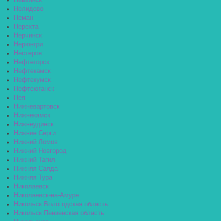
Невьянск
Нелидово
Неман
Нерехта
Нерчинск
Нерюнгри
Нестеров
Нефтегорск
Нефтекамск
Нефтекумск
Нефтеюганск
Нея
Нижневартовск
Нижнекамск
Нижнеудинск
Нижние Серги
Нижний Ломов
Нижний Новгород
Нижний Тагил
Нижняя Салда
Нижняя Тура
Николаевск
Николаевск-на-Амуре
Никольск Вологодская область
Никольск Пензенская область