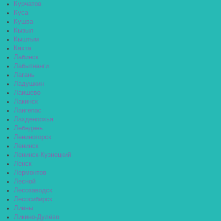
Курчатов
Куса
Кушва
Кызыл
Кыштым
Кяхта
Лабинск
Лабытнанги
Лагань
Ладушкин
Лаишево
Лакинск
Лангепас
Лахденпохья
Лебедянь
Лениногорск
Ленинск
Ленинск-Кузнецкий
Ленск
Лермонтов
Лесной
Лесозаводск
Лесосибирск
Ливны
Ликино-Дулёво