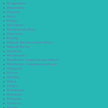
Менделеевск
Мензелинск
Мещовск
Миасс
Микунь
Миллерово
Минеральные Воды
Минусинск
Миньяр
Мирный Архангельская область
Мирный Якутия
Михайлов
Михайловка
Михайловск Свердловская область
Михайловск Ставропольский край
Мичуринск
Могоча
Можайск
Можга
Моздок
Мончегорск
Морозовск
Моршанск
Мосальск
Москва