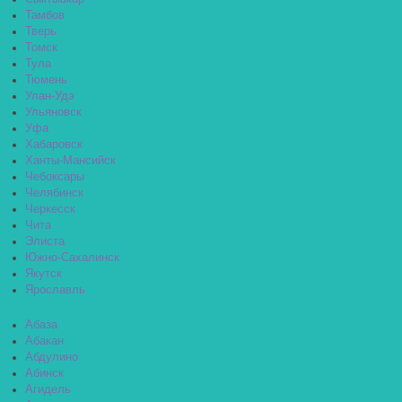
Тамбов
Тверь
Томск
Тула
Тюмень
Улан-Удэ
Ульяновск
Уфа
Хабаровск
Ханты-Мансийск
Чебоксары
Челябинск
Черкесск
Чита
Элиста
Южно-Сахалинск
Якутск
Ярославль
Абаза
Абакан
Абдулино
Абинск
Агидель