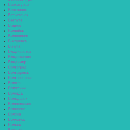
Верхотурье
Верхоянск
Весьегонск
Ветлуга
Видное
Вилюйск
Вилючинск
Вихоревка
Вичуга
Владивосток
Владикавказ
Владимир
Волгоград
Волгодонск
Волгореченск
Волжск
Волжский
Вологда
Володарск
Волоколамск
Волосово
Волхов
Волчанск
Вольск