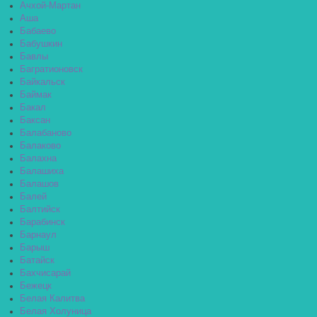
Ачхой-Мартан
Аша
Бабаево
Бабушкин
Бавлы
Багратионовск
Байкальск
Баймак
Бакал
Баксан
Балабаново
Балаково
Балахна
Балашиха
Балашов
Балей
Балтийск
Барабинск
Барнаул
Барыш
Батайск
Бахчисарай
Бежецк
Белая Калитва
Белая Холуница