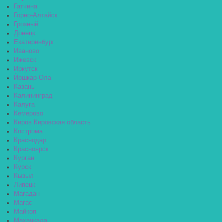
Гатчина
Горно-Алтайск
Грозный
Донецк
Екатеринбург
Иваново
Ижевск
Иркутск
Йошкар-Ола
Казань
Калининград
Калуга
Кемерово
Киров Кировская область
Кострома
Краснодар
Красноярск
Курган
Курск
Кызыл
Липецк
Магадан
Магас
Майкоп
Махачкала