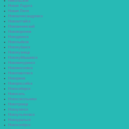
Никольское
Новая Ладога
Новая Ляля
Новоалександровск
Новоалтайск
Новоаннинский
Нововоронеж
Новодвинск
Новозыбков
Новокубанск
Новокузнецк
Новокуйбышевск
Новомичуринск
Новомосковск
Новопавловск
Новоржев
Новороссийск
Новосибирск
Новосиль
Новосокольники
Новотроицк
Новоузенск
Новоульяновск
Новоуральск
Новохопёрск