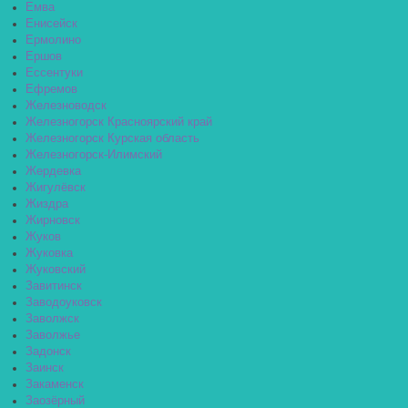
Емва
Енисейск
Ермолино
Ершов
Ессентуки
Ефремов
Железноводск
Железногорск Красноярский край
Железногорск Курская область
Железногорск-Илимский
Жердевка
Жигулёвск
Жиздра
Жирновск
Жуков
Жуковка
Жуковский
Завитинск
Заводоуковск
Заволжск
Заволжье
Задонск
Заинск
Закаменск
Заозёрный