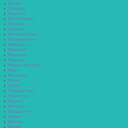
Макаров
Макарьев
Макушино
Малая Вишера
Малгобек
Малмыж
Малоархангельск
Малоярославец
Мамадыш
Мамоново
Мантурово
Мариинск
Мариинский Посад
Маркс
Махачкала
Мглин
Мегион
Медвежьегорск
Медногорск
Медынь
Межгорье
Междуреченск
Мезень
Меленки
Мелеуз