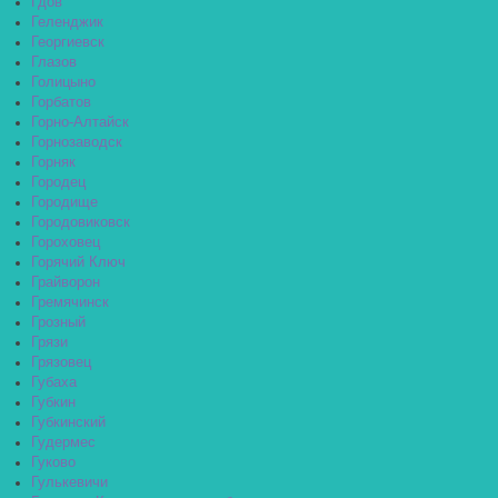
Гдов
Геленджик
Георгиевск
Глазов
Голицыно
Горбатов
Горно-Алтайск
Горнозаводск
Горняк
Городец
Городище
Городовиковск
Гороховец
Горячий Ключ
Грайворон
Гремячинск
Грозный
Грязи
Грязовец
Губаха
Губкин
Губкинский
Гудермес
Гуково
Гулькевичи