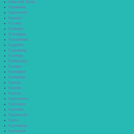
Красный Холм
Кремёнки
Кропоткин
Крымск
Кстово
Кубинка
Кувандык
Кувшиново
Кудрово
Кудымкар
Кузнецк
Куйбышев
Кукмор
Кулебаки
Кумертау
Кунгур
Купино
Курган
Курганинск
Курильск
Курлово
Куровское
Курск
Куртамыш
Курчалой