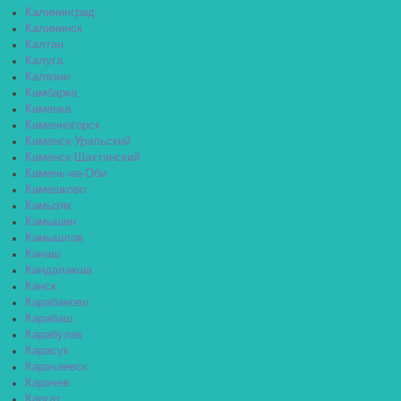
Калининград
Калининск
Калтан
Калуга
Калязин
Камбарка
Каменка
Каменногорск
Каменск-Уральский
Каменск-Шахтинский
Камень-на-Оби
Камешково
Камызяк
Камышин
Камышлов
Канаш
Кандалакша
Канск
Карабаново
Карабаш
Карабулак
Карасук
Карачаевск
Карачев
Каргат