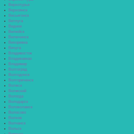
Верхотурье
Верхоянск
Весьегонск
Ветлуга
Видное
Вилюйск
Вилючинск
Вихоревка
Вичуга
Владивосток
Владикавказ
Владимир
Волгоград
Волгодонск
Волгореченск
Волжск
Волжский
Вологда
Володарск
Волоколамск
Волосово
Волхов
Волчанск
Вольск