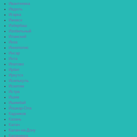
Ивантеевка
Ивдель
Игарка
Ижевск
Избербаш
Изобильный
Иланский
Инза
Иннополис
Инсар
Инта
Ипатово
Ирбит
Иркутск
Исилькуль
Искитим
Истра
Ишим
Ишимбай
Йошкар-Ола
Кадников
Казань
Калач
Калач-на-Дону
Калачинск