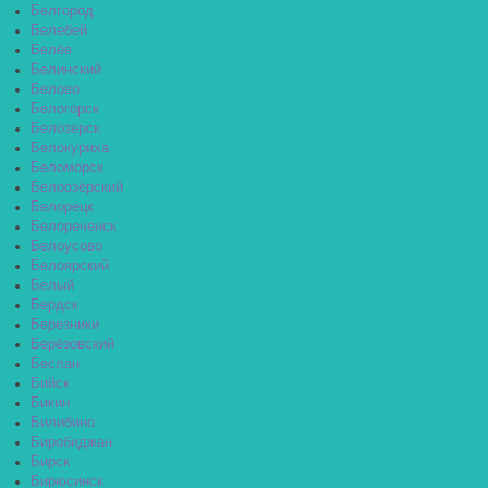
Белгород
Белебей
Белёв
Белинский
Белово
Белогорск
Белозерск
Белокуриха
Беломорск
Белоозёрский
Белорецк
Белореченск
Белоусово
Белоярский
Белый
Бердск
Березники
Берёзовский
Беслан
Бийск
Бикин
Билибино
Биробиджан
Бирск
Бирюсинск