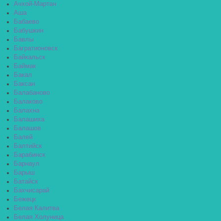
Ачхой-Мартан
Аша
Бабаево
Бабушкин
Бавлы
Багратионовск
Байкальск
Баймак
Бакал
Баксан
Балабаново
Балаково
Балахна
Балашиха
Балашов
Балей
Балтийск
Барабинск
Барнаул
Барыш
Батайск
Бахчисарай
Бежецк
Белая Калитва
Белая Холуница