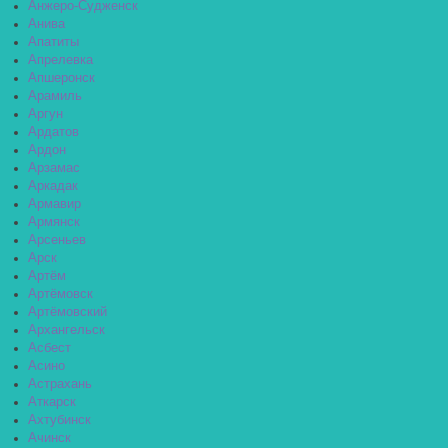
Анжеро-Судженск
Анива
Апатиты
Апрелевка
Апшеронск
Арамиль
Аргун
Ардатов
Ардон
Арзамас
Аркадак
Армавир
Армянск
Арсеньев
Арск
Артём
Артёмовск
Артёмовский
Архангельск
Асбест
Асино
Астрахань
Аткарск
Ахтубинск
Ачинск