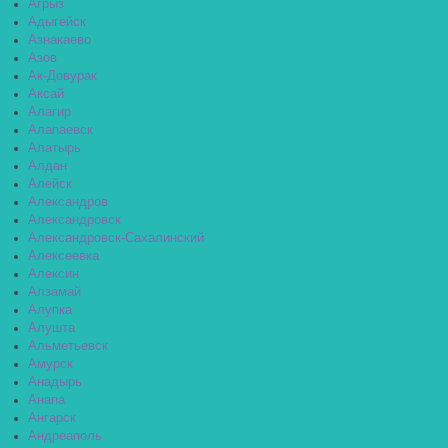
Агрыз
Адыгейск
Азнакаево
Азов
Ак-Довурак
Аксай
Алагир
Алапаевск
Алатырь
Алдан
Алейск
Александров
Александровск
Александровск-Сахалинский
Алексеевка
Алексин
Алзамай
Алупка
Алушта
Альметьевск
Амурск
Анадырь
Анапа
Ангарск
Андреаполь