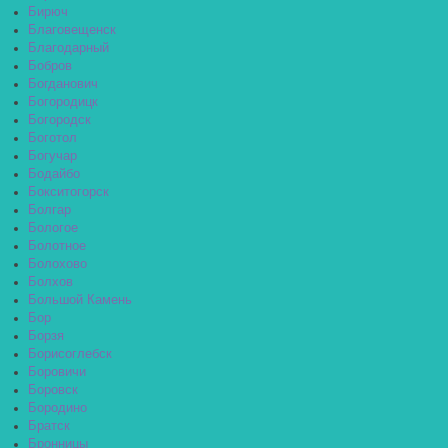
Бирюч
Благовещенск
Благодарный
Бобров
Богданович
Богородицк
Богородск
Боготол
Богучар
Бодайбо
Бокситогорск
Болгар
Бологое
Болотное
Болохово
Болхов
Большой Камень
Бор
Борзя
Борисоглебск
Боровичи
Боровск
Бородино
Братск
Бронницы