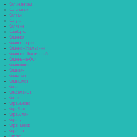
Калининград
Калининск
Калтан
Калуга
Калязин
Камбарка
Каменка
Каменногорск
Каменск-Уральский
Каменск-Шахтинский
Камень-на-Оби
Камешково
Камызяк
Камышин
Камышлов
Канаш
Кандалакша
Канск
Карабаново
Карабаш
Карабулак
Карасук
Карачаевск
Карачев
Каргат