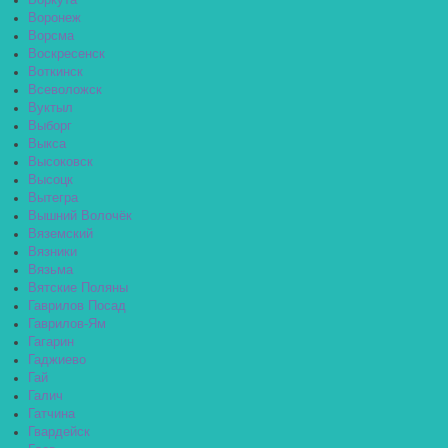
Воркута
Воронеж
Ворсма
Воскресенск
Воткинск
Всеволожск
Вуктыл
Выборг
Выкса
Высоковск
Высоцк
Вытегра
Вышний Волочёк
Вяземский
Вязники
Вязьма
Вятские Поляны
Гаврилов Посад
Гаврилов-Ям
Гагарин
Гаджиево
Гай
Галич
Гатчина
Гвардейск