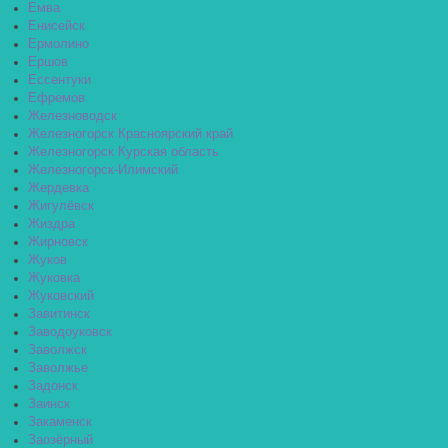
Емва
Енисейск
Ермолино
Ершов
Ессентуки
Ефремов
Железноводск
Железногорск Красноярский край
Железногорск Курская область
Железногорск-Илимский
Жердевка
Жигулёвск
Жиздра
Жирновск
Жуков
Жуковка
Жуковский
Завитинск
Заводоуковск
Заволжск
Заволжье
Задонск
Заинск
Закаменск
Заозёрный