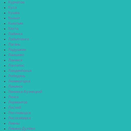
Курчатов
Куса
Кушва
Кызыл
Кыштым
Кяхта
Лабинск
Лабытнанги
Лагань
Ладушкин
Лаишево
Лакинск
Лангепас
Лахденпохья
Лебедянь
Лениногорск
Ленинск
Ленинск-Кузнецкий
Ленск
Лермонтов
Лесной
Лесозаводск
Лесосибирск
Ливны
Ликино-Дулёво