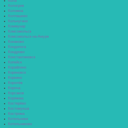
Кола
Кологрив
Коломна
Колпашево
Кольчугино
Коммунар
Комсомольск
Комсомольск-на-Амуре
Конаково
Кондопога
Кондрово
Константиновск
Копейск
Кораблино
Кореновск
Коркино
Королёв
Короча
Корсаков
Коряжма
Костерёво
Костомукша
Кострома
Котельники
Котельниково