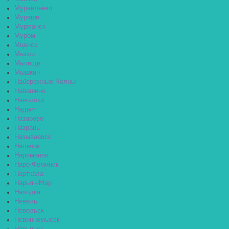
Муравленко
Мураши
Мурманск
Муром
Мценск
Мыски
Мытищи
Мышкин
Набережные Челны
Навашино
Наволоки
Надым
Назарово
Назрань
Называевск
Нальчик
Нариманов
Наро-Фоминск
Нарткала
Нарьян-Мар
Находка
Невель
Невельск
Невинномысск