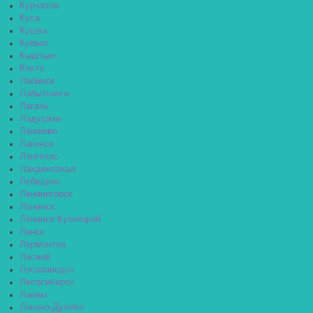
Курчатов
Куса
Кушва
Кызыл
Кыштым
Кяхта
Лабинск
Лабытнанги
Лагань
Ладушкин
Лаишево
Лакинск
Лангепас
Лахденпохья
Лебедянь
Лениногорск
Ленинск
Ленинск-Кузнецкий
Ленск
Лермонтов
Лесной
Лесозаводск
Лесосибирск
Ливны
Ликино-Дулёво