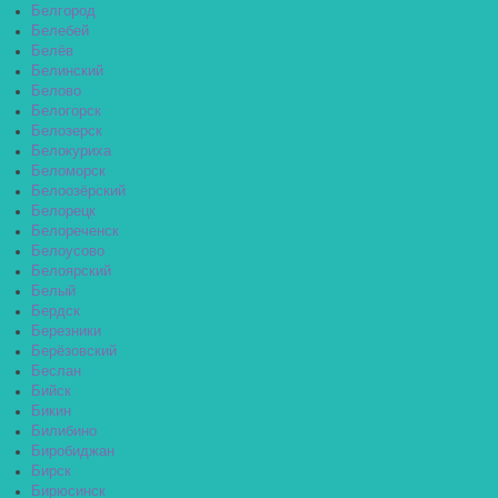
Белгород
Белебей
Белёв
Белинский
Белово
Белогорск
Белозерск
Белокуриха
Беломорск
Белоозёрский
Белорецк
Белореченск
Белоусово
Белоярский
Белый
Бердск
Березники
Берёзовский
Беслан
Бийск
Бикин
Билибино
Биробиджан
Бирск
Бирюсинск