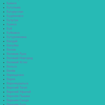
Брянск
Бугульма
Бугуруслан
Будённовск
Бузулук
Буинск
Буй
Буйнакск
Бутурлиновка
Валдай
Валуйки
Велиж
Великие Луки
Великий Новгород
Великий Устюг
Вельск
Венёв
Верещагино
Верея
Верхнеуральск
Верхний Тагил
Верхний Уфалей
Верхняя Пышма
Верхняя Салда
Верхняя Тура