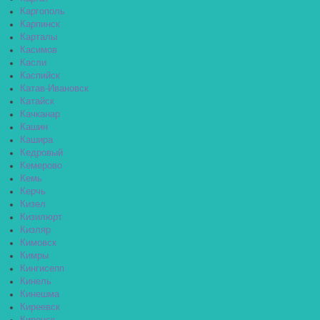
Каргополь
Карпинск
Карталы
Касимов
Касли
Каспийск
Катав-Ивановск
Катайск
Качканар
Кашин
Кашира
Кедровый
Кемерово
Кемь
Керчь
Кизел
Кизилюрт
Кизляр
Кимовск
Кимры
Кингисепп
Кинель
Кинешма
Киреевск