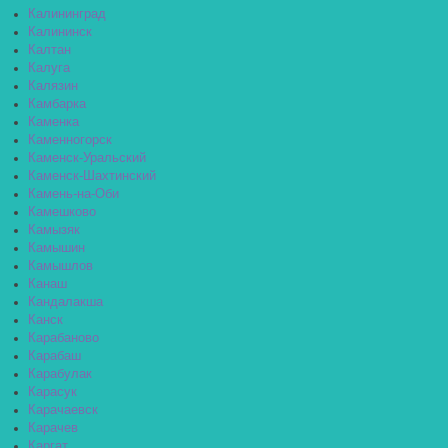
Калининград
Калининск
Калтан
Калуга
Калязин
Камбарка
Каменка
Каменногорск
Каменск-Уральский
Каменск-Шахтинский
Камень-на-Оби
Камешково
Камызяк
Камышин
Камышлов
Канаш
Кандалакша
Канск
Карабаново
Карабаш
Карабулак
Карасук
Карачаевск
Карачев
Каргат