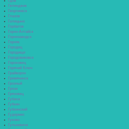
Гдов
Геленджик
Георгиевск
Глазов
Голицыно
Горбатов
Горно-Алтайск
Горнозаводск
Горняк
Городец
Городище
Городовиковск
Гороховец
Горячий Ключ
Грайворон
Гремячинск
Грозный
Грязи
Грязовец
Губаха
Губкин
Губкинский
Гудермес
Гуково
Гулькевичи