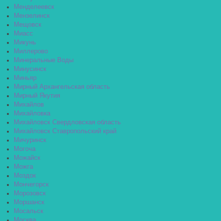
Менделеевск
Мензелинск
Мещовск
Миасс
Микунь
Миллерово
Минеральные Воды
Минусинск
Миньяр
Мирный Архангельская область
Мирный Якутия
Михайлов
Михайловка
Михайловск Свердловская область
Михайловск Ставропольский край
Мичуринск
Могоча
Можайск
Можга
Моздок
Мончегорск
Морозовск
Моршанск
Мосальск
Москва