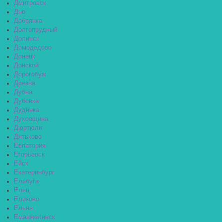
Дмитровск
Дно
Добрянка
Долгопрудный
Долинск
Домодедово
Донецк
Донской
Дорогобуж
Дрезна
Дубна
Дубовка
Дудинка
Духовщина
Дюртюли
Дятьково
Евпатория
Егорьевск
Ейск
Екатеринбург
Елабуга
Елец
Елизово
Ельня
Еманжелинск