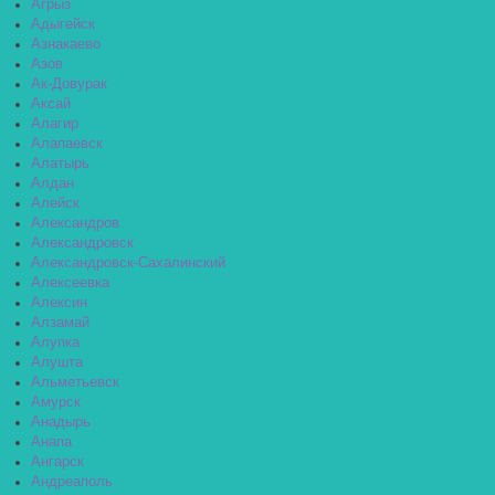
Агрыз
Адыгейск
Азнакаево
Азов
Ак-Довурак
Аксай
Алагир
Алапаевск
Алатырь
Алдан
Алейск
Александров
Александровск
Александровск-Сахалинский
Алексеевка
Алексин
Алзамай
Алупка
Алушта
Альметьевск
Амурск
Анадырь
Анапа
Ангарск
Андреаполь