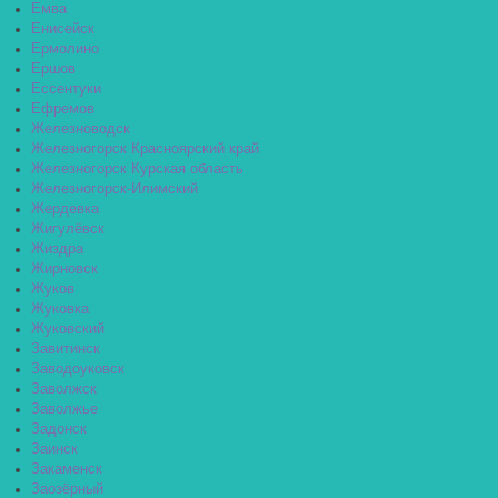
Емва
Енисейск
Ермолино
Ершов
Ессентуки
Ефремов
Железноводск
Железногорск Красноярский край
Железногорск Курская область
Железногорск-Илимский
Жердевка
Жигулёвск
Жиздра
Жирновск
Жуков
Жуковка
Жуковский
Завитинск
Заводоуковск
Заволжск
Заволжье
Задонск
Заинск
Закаменск
Заозёрный