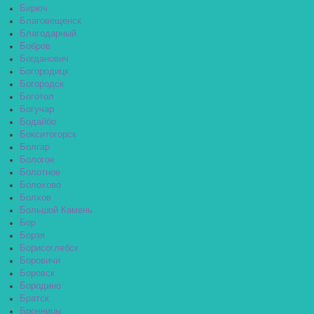
Бирюч
Благовещенск
Благодарный
Бобров
Богданович
Богородицк
Богородск
Боготол
Богучар
Бодайбо
Бокситогорск
Болгар
Бологое
Болотное
Болохово
Болхов
Большой Камень
Бор
Борзя
Борисоглебск
Боровичи
Боровск
Бородино
Братск
Бронницы