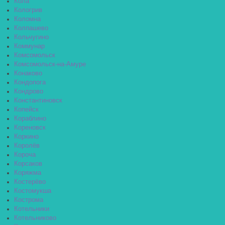
Кола
Кологрив
Коломна
Колпашево
Кольчугино
Коммунар
Комсомольск
Комсомольск-на-Амуре
Конаково
Кондопога
Кондрово
Константиновск
Копейск
Кораблино
Кореновск
Коркино
Королёв
Короча
Корсаков
Коряжма
Костерёво
Костомукша
Кострома
Котельники
Котельниково