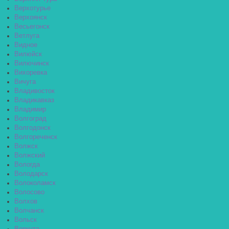
Верхотурье
Верхоянск
Весьегонск
Ветлуга
Видное
Вилюйск
Вилючинск
Вихоревка
Вичуга
Владивосток
Владикавказ
Владимир
Волгоград
Волгодонск
Волгореченск
Волжск
Волжский
Вологда
Володарск
Волоколамск
Волосово
Волхов
Волчанск
Вольск