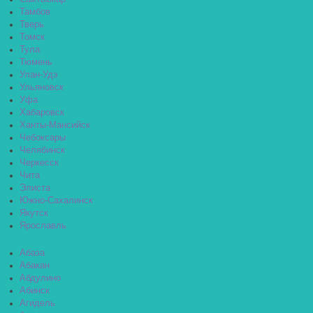
Тамбов
Тверь
Томск
Тула
Тюмень
Улан-Удэ
Ульяновск
Уфа
Хабаровск
Ханты-Мансийск
Чебоксары
Челябинск
Черкесск
Чита
Элиста
Южно-Сахалинск
Якутск
Ярославль
Абаза
Абакан
Абдулино
Абинск
Агидель