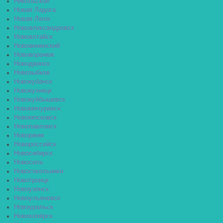
Никольское
Новая Ладога
Новая Ляля
Новоалександровск
Новоалтайск
Новоаннинский
Нововоронеж
Новодвинск
Новозыбков
Новокубанск
Новокузнецк
Новокуйбышевск
Новомичуринск
Новомосковск
Новопавловск
Новоржев
Новороссийск
Новосибирск
Новосиль
Новосокольники
Новотроицк
Новоузенск
Новоульяновск
Новоуральск
Новохопёрск