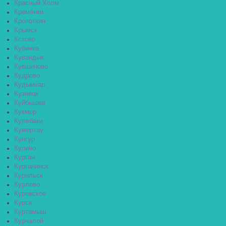
Красный Холм
Кремёнки
Кропоткин
Крымск
Кстово
Кубинка
Кувандык
Кувшиново
Кудрово
Кудымкар
Кузнецк
Куйбышев
Кукмор
Кулебаки
Кумертау
Кунгур
Купино
Курган
Курганинск
Курильск
Курлово
Куровское
Курск
Куртамыш
Курчалой