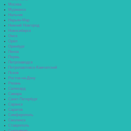
Москва
Мурманск
Нальчик
Нарьян-Мар
Нижний Новгород
Новосибирск
Омск
Орёл
Оренбург
Пенза
Пермь
Петрозаводск
Петропавловск-Камчатский
Псков
Ростов-на-Дону
Рязань
Салехард
Самара
Санкт-Петербург
Саранск
Саратов
Симферополь
Смоленск
Ставрополь
Сыктывкар