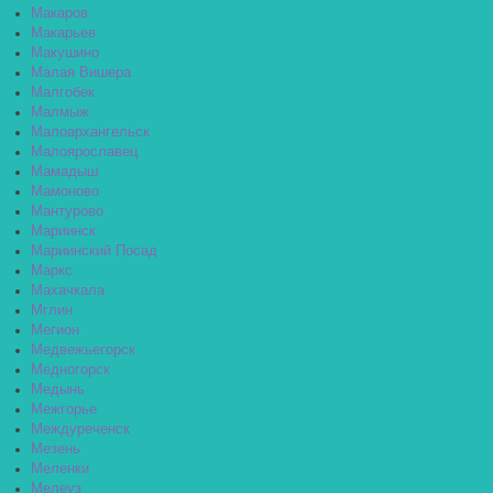
Макаров
Макарьев
Макушино
Малая Вишера
Малгобек
Малмыж
Малоархангельск
Малоярославец
Мамадыш
Мамоново
Мантурово
Мариинск
Мариинский Посад
Маркс
Махачкала
Мглин
Мегион
Медвежьегорск
Медногорск
Медынь
Межгорье
Междуреченск
Мезень
Меленки
Мелеуз