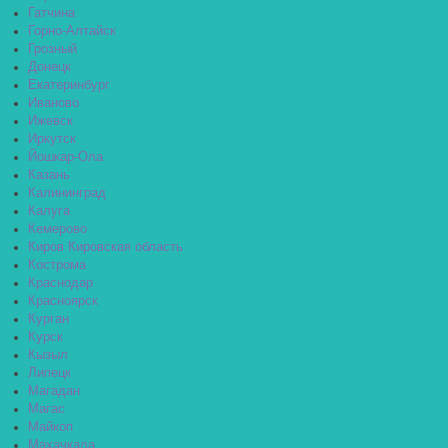
Гатчина
Горно-Алтайск
Грозный
Донецк
Екатеринбург
Иваново
Ижевск
Иркутск
Йошкар-Ола
Казань
Калининград
Калуга
Кемерово
Киров Кировская область
Кострома
Краснодар
Красноярск
Курган
Курск
Кызыл
Липецк
Магадан
Магас
Майкоп
Махачкала