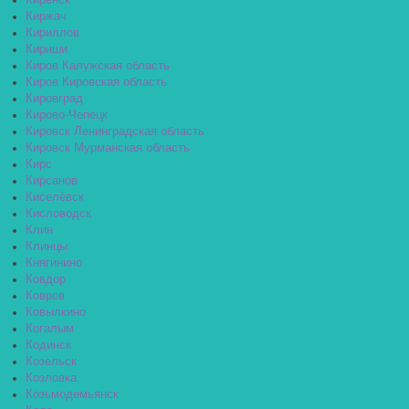
Киренск
Киржач
Кириллов
Кириши
Киров Калужская область
Киров Кировская область
Кировград
Кирово-Чепецк
Кировск Ленинградская область
Кировск Мурманская область
Кирс
Кирсанов
Киселёвск
Кисловодск
Клин
Клинцы
Княгинино
Ковдор
Ковров
Ковылкино
Когалым
Кодинск
Козельск
Козловка
Козьмодемьянск