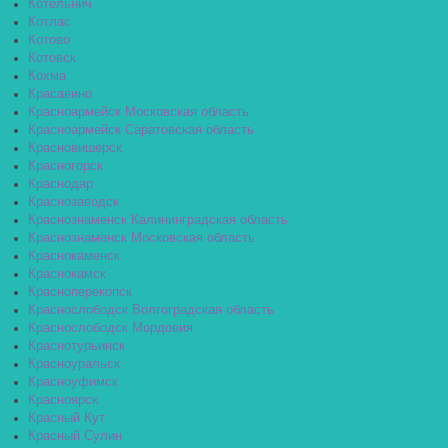
Котельнич
Котлас
Котово
Котовск
Кохма
Красавино
Красноармейск Московская область
Красноармейск Саратовская область
Красновишерск
Красногорск
Краснодар
Краснозаводск
Краснознаменск Калининградская область
Краснознаменск Московская область
Краснокаменск
Краснокамск
Красноперекопск
Краснослободск Волгоградская область
Краснослободск Мордовия
Краснотурьинск
Красноуральск
Красноуфимск
Красноярск
Красный Кут
Красный Сулин