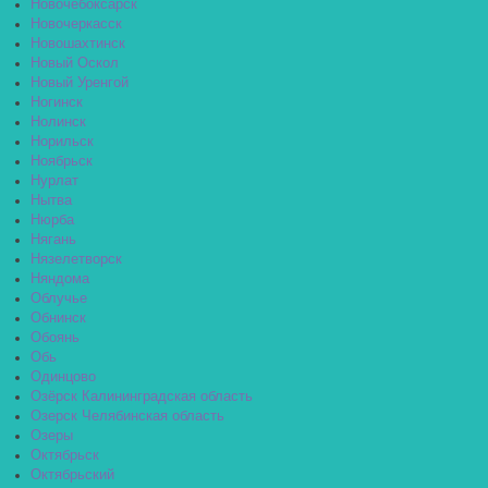
Новочебоксарск
Новочеркасск
Новошахтинск
Новый Оскол
Новый Уренгой
Ногинск
Нолинск
Норильск
Ноябрьск
Нурлат
Нытва
Нюрба
Нягань
Нязелетворск
Няндома
Облучье
Обнинск
Обоянь
Обь
Одинцово
Озёрск Калининградская область
Озерск Челябинская область
Озеры
Октябрьск
Октябрьский