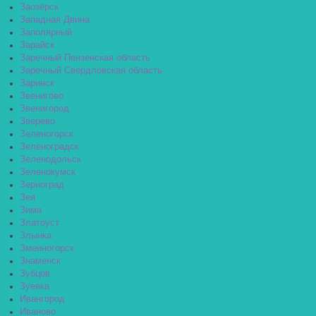
Заозёрск
Западная Двина
Заполярный
Зарайск
Заречный Пензенская область
Заречный Свердловская область
Заринск
Звенигово
Звенигород
Зверево
Зеленогорск
Зеленоградск
Зеленодольск
Зеленокумск
Зерноград
Зея
Зима
Златоуст
Злынка
Змеиногорск
Знаменск
Зубцов
Зуевка
Ивангород
Иваново