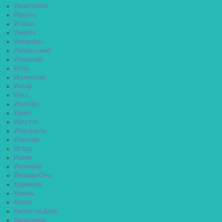
Ивантеевка
Ивдель
Игарка
Ижевск
Избербаш
Изобильный
Иланский
Инза
Иннополис
Инсар
Инта
Ипатово
Ирбит
Иркутск
Исилькуль
Искитим
Истра
Ишим
Ишимбай
Йошкар-Ола
Кадников
Казань
Калач
Калач-на-Дону
Калачинск