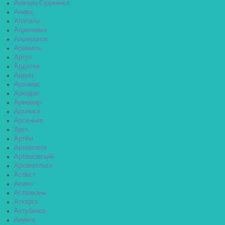
Анжеро-Судженск
Анива
Апатиты
Апрелевка
Апшеронск
Арамиль
Аргун
Ардатов
Ардон
Арзамас
Аркадак
Армавир
Армянск
Арсеньев
Арск
Артём
Артёмовск
Артёмовский
Архангельск
Асбест
Асино
Астрахань
Аткарск
Ахтубинск
Ачинск