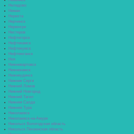
Невьянск
Нелидово
Неман
Нерехта
Нерчинск
Нерюнгри
Нестеров
Нефтегорск
Нефтекамск
Нефтекумск
Нефтеюганск
Нея
Нижневартовск
Нижнекамск
Нижнеудинск
Нижние Серги
Нижний Ломов
Нижний Новгород
Нижний Тагил
Нижняя Салда
Нижняя Тура
Николаевск
Николаевск-на-Амуре
Никольск Вологодская область
Никольск Пензенская область