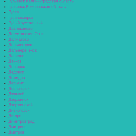
Гурьевск Калининградская область
Гурьевск Кемеровская область
Гусев
Гусиноозёрск
Гусь-Хрустальный
Давлеканово
Дагестанские Огни
Далматово
Дальнегорск
Дальнереченск
Данилов
Данков
Дегтярск
Дедовск
Демидов
Дербент
Десногорск
Джанкой
Дзержинск
Дзержинский
Дивногорск
Дигора
Димитровград
Дмитриев
Дмитров