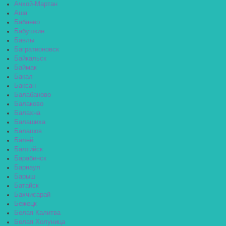
Ачхой-Мартан
Аша
Бабаево
Бабушкин
Бавлы
Багратионовск
Байкальск
Баймак
Бакал
Баксан
Балабаново
Балаково
Балахна
Балашиха
Балашов
Балей
Балтийск
Барабинск
Барнаул
Барыш
Батайск
Бахчисарай
Бежецк
Белая Калитва
Белая Холуница