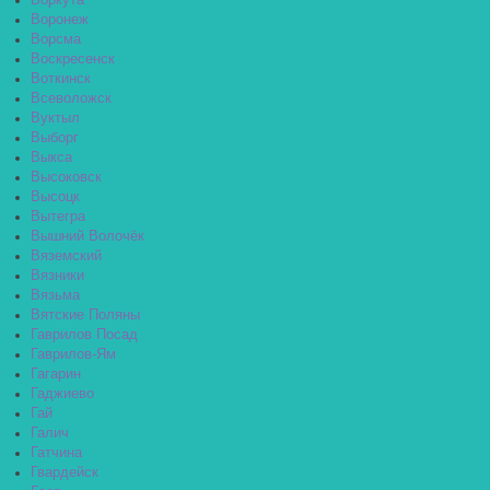
Воркута
Воронеж
Ворсма
Воскресенск
Воткинск
Всеволожск
Вуктыл
Выборг
Выкса
Высоковск
Высоцк
Вытегра
Вышний Волочёк
Вяземский
Вязники
Вязьма
Вятские Поляны
Гаврилов Посад
Гаврилов-Ям
Гагарин
Гаджиево
Гай
Галич
Гатчина
Гвардейск