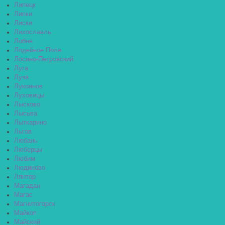
Липецк
Липки
Лиски
Лихославль
Лобня
Лодейное Поле
Лосино-Петровский
Луга
Луза
Лукоянов
Луховицы
Лысково
Лысьва
Лыткарино
Льгов
Любань
Люберцы
Любим
Людиново
Лянтор
Магадан
Магас
Магнитогорск
Майкоп
Майский