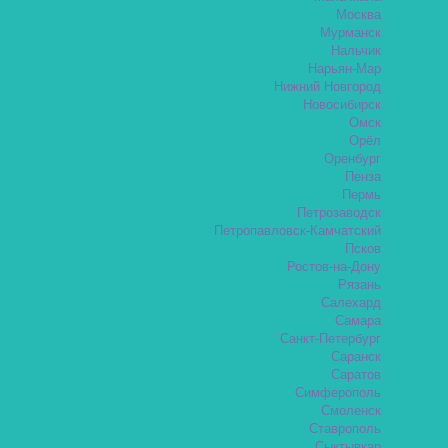
Москва
Мурманск
Нальчик
Нарьян-Мар
Нижний Новгород
Новосибирск
Омск
Орёл
Оренбург
Пенза
Пермь
Петрозаводск
Петропавловск-Камчатский
Псков
Ростов-на-Дону
Рязань
Салехард
Самара
Санкт-Петербург
Саранск
Саратов
Симферополь
Смоленск
Ставрополь
Сыктывкар