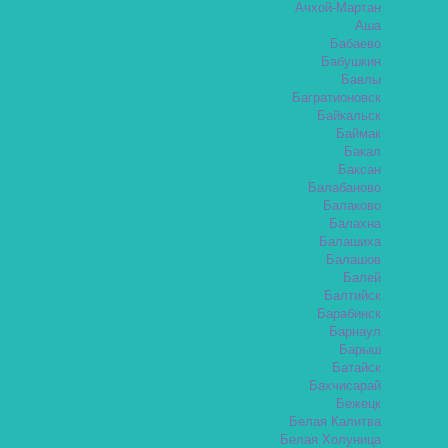
Ачхой-Мартан
Аша
Бабаево
Бабушкин
Бавлы
Багратионовск
Байкальск
Баймак
Бакал
Баксан
Балабаново
Балаково
Балахна
Балашиха
Балашов
Балей
Балтийск
Барабинск
Барнаул
Барыш
Батайск
Бахчисарай
Бежецк
Белая Калитва
Белая Холуница