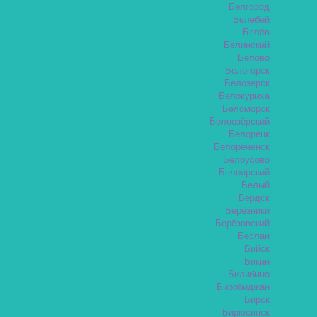
Белгород
Белебей
Белёв
Белинский
Белово
Белогорск
Белозерск
Белокуриха
Беломорск
Белоозёрский
Белорецк
Белореченск
Белоусово
Белоярский
Белый
Бердск
Березники
Берёзовский
Беслан
Бийск
Бикин
Билибино
Биробиджан
Бирск
Бирюсинск