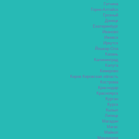
Гатчина
Горно-Алтайск
Грозный
Донецк
Екатеринбург
Иваново
Ижевск
Иркутск
Йошкар-Ола
Казань
Калининград
Калуга
Кемерово
Киров Кировская область
Кострома
Краснодар
Красноярск
Курган
Курск
Кызыл
Липецк
Магадан
Магас
Майкоп
Махачкала