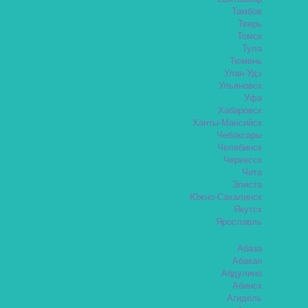
Тамбов
Тверь
Томск
Тула
Тюмень
Улан-Удэ
Ульяновск
Уфа
Хабаровск
Ханты-Мансийск
Чебоксары
Челябинск
Черкесск
Чита
Элиста
Южно-Сахалинск
Якутск
Ярославль
Абаза
Абакан
Абдулино
Абинск
Агидель