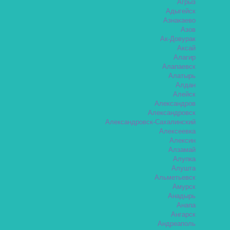
Агрыз
Адыгейск
Азнакаево
Азов
Ак-Довурак
Аксай
Алагир
Алапаевск
Алатырь
Алдан
Алейск
Александров
Александровск
Александровск-Сахалинский
Алексеевка
Алексин
Алзамай
Алупка
Алушта
Альметьевск
Амурск
Анадырь
Анапа
Ангарск
Андреаполь