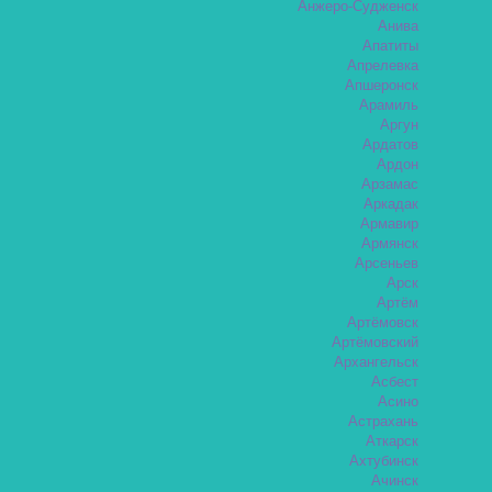
Анжеро-Судженск
Анива
Апатиты
Апрелевка
Апшеронск
Арамиль
Аргун
Ардатов
Ардон
Арзамас
Аркадак
Армавир
Армянск
Арсеньев
Арск
Артём
Артёмовск
Артёмовский
Архангельск
Асбест
Асино
Астрахань
Аткарск
Ахтубинск
Ачинск