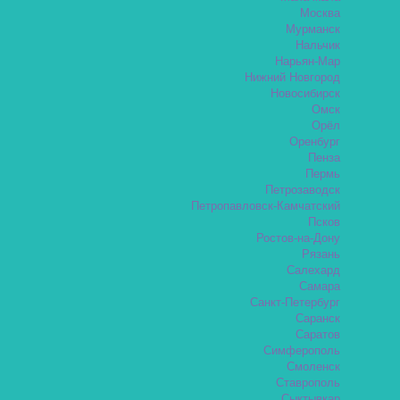
Москва
Мурманск
Нальчик
Нарьян-Мар
Нижний Новгород
Новосибирск
Омск
Орёл
Оренбург
Пенза
Пермь
Петрозаводск
Петропавловск-Камчатский
Псков
Ростов-на-Дону
Рязань
Салехард
Самара
Санкт-Петербург
Саранск
Саратов
Симферополь
Смоленск
Ставрополь
Сыктывкар