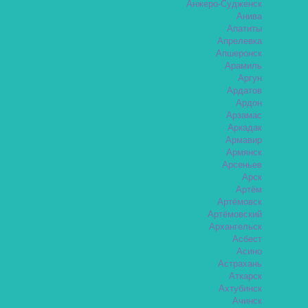
Анжеро-Судженск
Анива
Апатиты
Апрелевка
Апшеронск
Арамиль
Аргун
Ардатов
Ардон
Арзамас
Аркадак
Армавир
Армянск
Арсеньев
Арск
Артём
Артёмовск
Артёмовский
Архангельск
Асбест
Асино
Астрахань
Аткарск
Ахтубинск
Ачинск