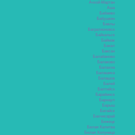
Ачхой-Мартан
Аша
Бабаево
Бабушкин
Бавлы
Багратионовск
Байкальск
Баймак
Бакал
Баксан
Балабаново
Балаково
Балахна
Балашиха
Балашов
Балей
Балтийск
Барабинск
Барнаул
Барыш
Батайск
Бахчисарай
Бежецк
Белая Калитва
Белая Холуница