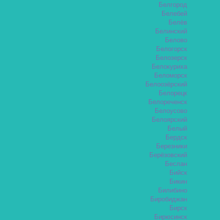
Белгород
Белебей
Белёв
Белинский
Белово
Белогорск
Белозерск
Белокуриха
Беломорск
Белоозёрский
Белорецк
Белореченск
Белоусово
Белоярский
Белый
Бердск
Березники
Берёзовский
Беслан
Бийск
Бикин
Билибино
Биробиджан
Бирск
Бирюсинск