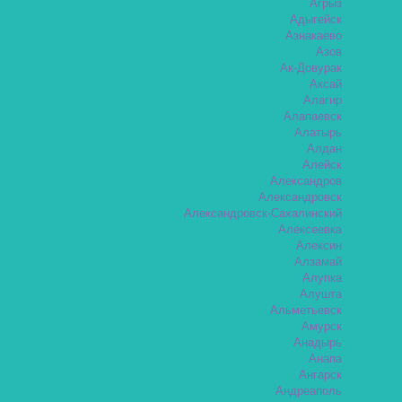
Агрыз
Адыгейск
Азнакаево
Азов
Ак-Довурак
Аксай
Алагир
Алапаевск
Алатырь
Алдан
Алейск
Александров
Александровск
Александровск-Сахалинский
Алексеевка
Алексин
Алзамай
Алупка
Алушта
Альметьевск
Амурск
Анадырь
Анапа
Ангарск
Андреаполь