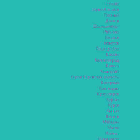
Гатчина
Горно-Алтайск
Грозный
Донецк
Екатеринбург
Иваново
Ижевск
Иркутск
Йошкар-Ола
Казань
Калининград
Калуга
Кемерово
Киров Кировская область
Кострома
Краснодар
Красноярск
Курган
Курск
Кызыл
Липецк
Магадан
Магас
Майкоп
Махачкала