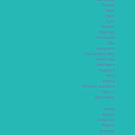
Тамбов
Тверь
Томск
Тула
Тюмень
Улан-Удэ
Ульяновск
Уфа
Хабаровск
Ханты-Мансийск
Чебоксары
Челябинск
Черкесск
Чита
Элиста
Южно-Сахалинск
Якутск
Ярославль
Абаза
Абакан
Абдулино
Абинск
Агидель