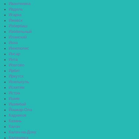
Ивантеевка
Ивдель
Игарка
Ижевск
Избербаш
Изобильный
Иланский
Инза
Иннополис
Инсар
Инта
Ипатово
Ирбит
Иркутск
Исилькуль
Искитим
Истра
Ишим
Ишимбай
Йошкар-Ола
Кадников
Казань
Калач
Калач-на-Дону
Калачинск