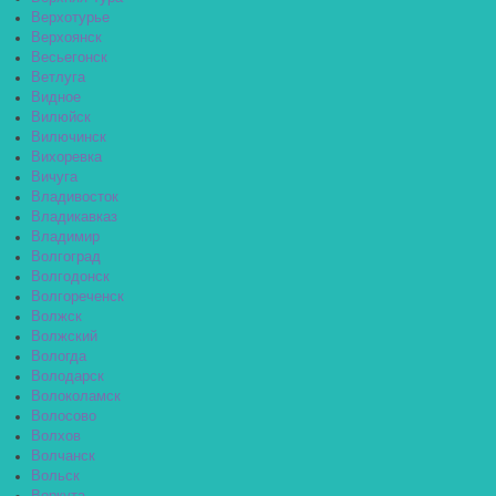
Верхотурье
Верхоянск
Весьегонск
Ветлуга
Видное
Вилюйск
Вилючинск
Вихоревка
Вичуга
Владивосток
Владикавказ
Владимир
Волгоград
Волгодонск
Волгореченск
Волжск
Волжский
Вологда
Володарск
Волоколамск
Волосово
Волхов
Волчанск
Вольск