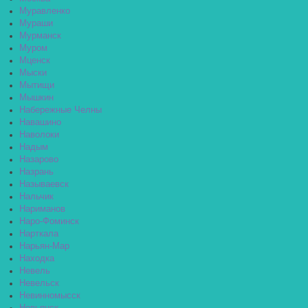
Муравленко
Мураши
Мурманск
Муром
Мценск
Мыски
Мытищи
Мышкин
Набережные Челны
Навашино
Наволоки
Надым
Назарово
Назрань
Называевск
Нальчик
Нариманов
Наро-Фоминск
Нарткала
Нарьян-Мар
Находка
Невель
Невельск
Невинномысск