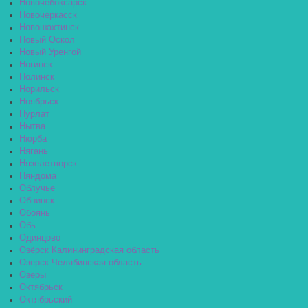
Новочебоксарск
Новочеркасск
Новошахтинск
Новый Оскол
Новый Уренгой
Ногинск
Нолинск
Норильск
Ноябрьск
Нурлат
Нытва
Нюрба
Нягань
Нязелетворск
Няндома
Облучье
Обнинск
Обоянь
Обь
Одинцово
Озёрск Калининградская область
Озерск Челябинская область
Озеры
Октябрьск
Октябрьский