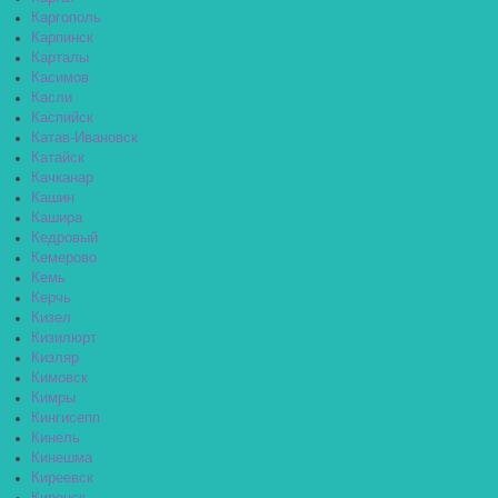
Каргополь
Карпинск
Карталы
Касимов
Касли
Каспийск
Катав-Ивановск
Катайск
Качканар
Кашин
Кашира
Кедровый
Кемерово
Кемь
Керчь
Кизел
Кизилюрт
Кизляр
Кимовск
Кимры
Кингисепп
Кинель
Кинешма
Киреевск