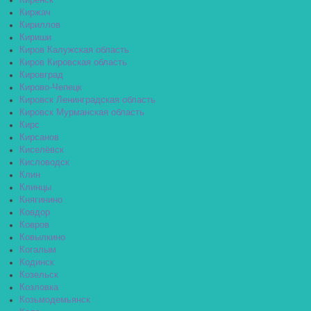
Киренск
Киржач
Кириллов
Кириши
Киров Калужская область
Киров Кировская область
Кировград
Кирово-Чепецк
Кировск Ленинградская область
Кировск Мурманская область
Кирс
Кирсанов
Киселёвск
Кисловодск
Клин
Клинцы
Княгинино
Ковдор
Ковров
Ковылкино
Когалым
Кодинск
Козельск
Козловка
Козьмодемьянск