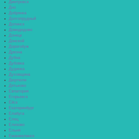
Дмитровск
Дно
Добрянка
Долгопрудный
Долинск
Домодедово
Донецк
Донской
Дорогобуж
Дрезна
Дубна
Дубовка
Дудинка
Духовщина
Дюртюли
Дятьково
Евпатория
Егорьевск
Ейск
Екатеринбург
Елабуга
Елец
Елизово
Ельня
Еманжелинск