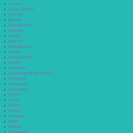
Гатчина
Горно-Алтайск
Грозный
Донецк
Екатеринбург
Иваново
Ижевск
Иркутск
Йошкар-Ола
Казань
Калининград
Калуга
Кемерово
Киров Кировская область
Кострома
Краснодар
Красноярск
Курган
Курск
Кызыл
Липецк
Магадан
Магас
Майкоп
Махачкала