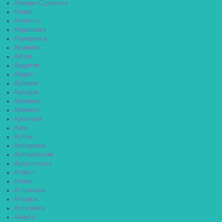
Анжеро-Судженск
Анива
Апатиты
Апрелевка
Апшеронск
Арамиль
Аргун
Ардатов
Ардон
Арзамас
Аркадак
Армавир
Армянск
Арсеньев
Арск
Артём
Артёмовск
Артёмовский
Архангельск
Асбест
Асино
Астрахань
Аткарск
Ахтубинск
Ачинск