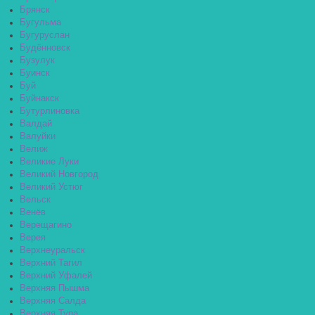
Брянск
Бугульма
Бугуруслан
Будённовск
Бузулук
Буинск
Буй
Буйнакск
Бутурлиновка
Валдай
Валуйки
Велиж
Великие Луки
Великий Новгород
Великий Устюг
Вельск
Венёв
Верещагино
Верея
Верхнеуральск
Верхний Тагил
Верхний Уфалей
Верхняя Пышма
Верхняя Салда
Верхняя Тура