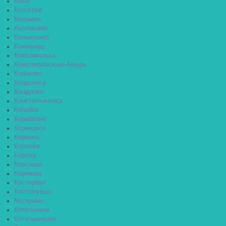
Кола
Кологрив
Коломна
Колпашево
Кольчугино
Коммунар
Комсомольск
Комсомольск-на-Амуре
Конаково
Кондопога
Кондрово
Константиновск
Копейск
Кораблино
Кореновск
Коркино
Королёв
Короча
Корсаков
Коряжма
Костерёво
Костомукша
Кострома
Котельники
Котельниково