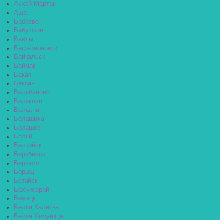
Ачхой-Мартан
Аша
Бабаево
Бабушкин
Бавлы
Багратионовск
Байкальск
Баймак
Бакал
Баксан
Балабаново
Балаково
Балахна
Балашиха
Балашов
Балей
Балтийск
Барабинск
Барнаул
Барыш
Батайск
Бахчисарай
Бежецк
Белая Калитва
Белая Холуница