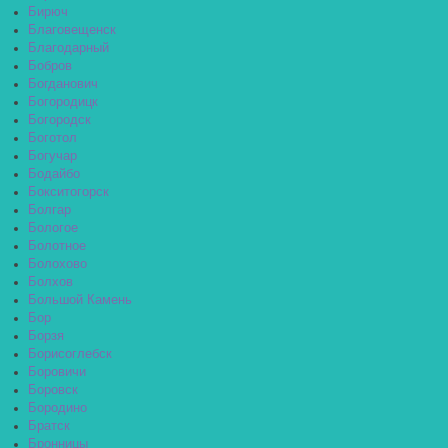
Бирюч
Благовещенск
Благодарный
Бобров
Богданович
Богородицк
Богородск
Боготол
Богучар
Бодайбо
Бокситогорск
Болгар
Бологое
Болотное
Болохово
Болхов
Большой Камень
Бор
Борзя
Борисоглебск
Боровичи
Боровск
Бородино
Братск
Бронницы