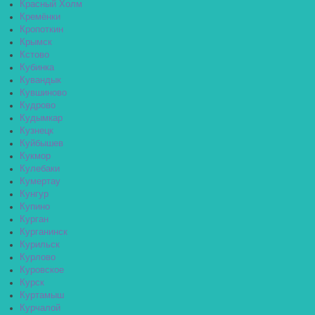
Красный Холм
Кремёнки
Кропоткин
Крымск
Кстово
Кубинка
Кувандык
Кувшиново
Кудрово
Кудымкар
Кузнецк
Куйбышев
Кукмор
Кулебаки
Кумертау
Кунгур
Купино
Курган
Курганинск
Курильск
Курлово
Куровское
Курск
Куртамыш
Курчалой