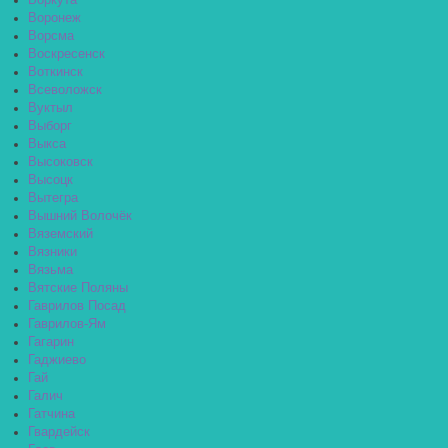
Воркута
Воронеж
Ворсма
Воскресенск
Воткинск
Всеволожск
Вуктыл
Выборг
Выкса
Высоковск
Высоцк
Вытегра
Вышний Волочёк
Вяземский
Вязники
Вязьма
Вятские Поляны
Гаврилов Посад
Гаврилов-Ям
Гагарин
Гаджиево
Гай
Галич
Гатчина
Гвардейск