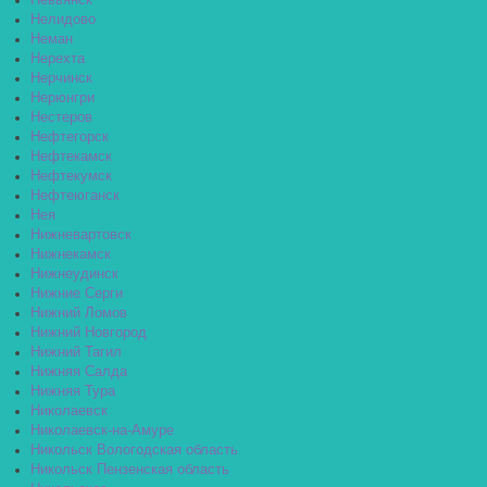
Невьянск
Нелидово
Неман
Нерехта
Нерчинск
Нерюнгри
Нестеров
Нефтегорск
Нефтекамск
Нефтекумск
Нефтеюганск
Нея
Нижневартовск
Нижнекамск
Нижнеудинск
Нижние Серги
Нижний Ломов
Нижний Новгород
Нижний Тагил
Нижняя Салда
Нижняя Тура
Николаевск
Николаевск-на-Амуре
Никольск Вологодская область
Никольск Пензенская область