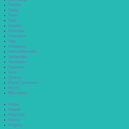
Тамбов
Тверь
Томск
Тула
Тюмень
Улан-Удэ
Ульяновск
Уфа
Хабаровск
Ханты-Мансийск
Чебоксары
Челябинск
Черкесск
Чита
Элиста
Южно-Сахалинск
Якутск
Ярославль
Абаза
Абакан
Абдулино
Абинск
Агидель