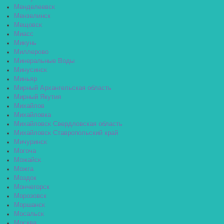
Менделеевск
Мензелинск
Мещовск
Миасс
Микунь
Миллерово
Минеральные Воды
Минусинск
Миньяр
Мирный Архангельская область
Мирный Якутия
Михайлов
Михайловка
Михайловск Свердловская область
Михайловск Ставропольский край
Мичуринск
Могоча
Можайск
Можга
Моздок
Мончегорск
Морозовск
Моршанск
Мосальск
Москва