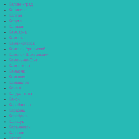
Калининград
Калининск
Калтан
Калуга
Калязин
Камбарка
Каменка
Каменногорск
Каменск-Уральский
Каменск-Шахтинский
Камень-на-Оби
Камешково
Камызяк
Камышин
Камышлов
Канаш
Кандалакша
Канск
Карабаново
Карабаш
Карабулак
Карасук
Карачаевск
Карачев
Каргат