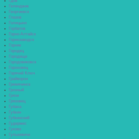
Гдов
Геленджик
Георгиевск
Глазов
Голицыно
Горбатов
Горно-Алтайск
Горнозаводск
Горняк
Городец
Городище
Городовиковск
Гороховец
Горячий Ключ
Грайворон
Гремячинск
Грозный
Грязи
Грязовец
Губаха
Губкин
Губкинский
Гудермес
Гуково
Гулькевичи