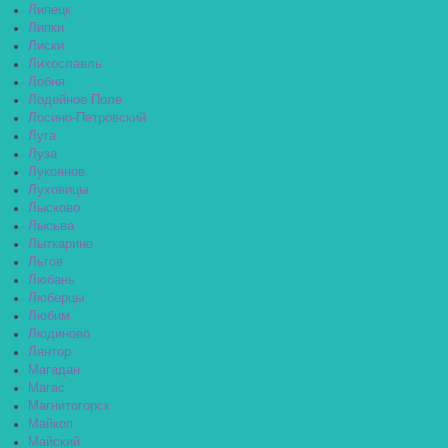
Липецк
Липки
Лиски
Лихославль
Лобня
Лодейное Поле
Лосино-Петровский
Луга
Луза
Лукоянов
Луховицы
Лысково
Лысьва
Лыткарино
Льгов
Любань
Люберцы
Любим
Людиново
Лянтор
Магадан
Магас
Магнитогорск
Майкоп
Майский