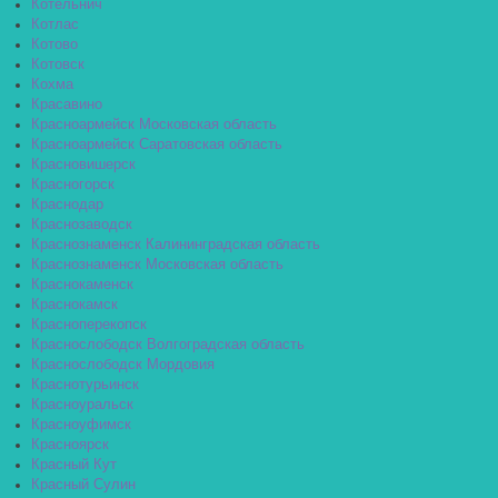
Котельнич
Котлас
Котово
Котовск
Кохма
Красавино
Красноармейск Московская область
Красноармейск Саратовская область
Красновишерск
Красногорск
Краснодар
Краснозаводск
Краснознаменск Калининградская область
Краснознаменск Московская область
Краснокаменск
Краснокамск
Красноперекопск
Краснослободск Волгоградская область
Краснослободск Мордовия
Краснотурьинск
Красноуральск
Красноуфимск
Красноярск
Красный Кут
Красный Сулин