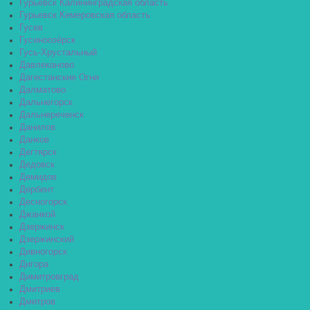
Гурьевск Калининградская область
Гурьевск Кемеровская область
Гусев
Гусиноозёрск
Гусь-Хрустальный
Давлеканово
Дагестанские Огни
Далматово
Дальнегорск
Дальнереченск
Данилов
Данков
Дегтярск
Дедовск
Демидов
Дербент
Десногорск
Джанкой
Дзержинск
Дзержинский
Дивногорск
Дигора
Димитровград
Дмитриев
Дмитров