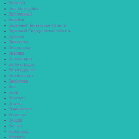
Заозёрск
Западная Двина
Заполярный
Зарайск
Заречный Пензенская область
Заречный Свердловская область
Заринск
Звенигово
Звенигород
Зверево
Зеленогорск
Зеленоградск
Зеленодольск
Зеленокумск
Зерноград
Зея
Зима
Златоуст
Злынка
Змеиногорск
Знаменск
Зубцов
Зуевка
Ивангород
Иваново