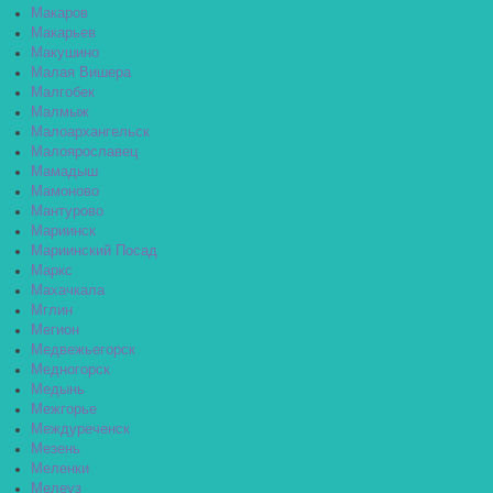
Макаров
Макарьев
Макушино
Малая Вишера
Малгобек
Малмыж
Малоархангельск
Малоярославец
Мамадыш
Мамоново
Мантурово
Мариинск
Мариинский Посад
Маркс
Махачкала
Мглин
Мегион
Медвежьегорск
Медногорск
Медынь
Межгорье
Междуреченск
Мезень
Меленки
Мелеуз