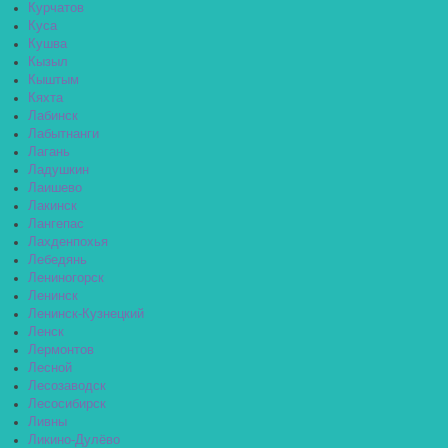
Курчатов
Куса
Кушва
Кызыл
Кыштым
Кяхта
Лабинск
Лабытнанги
Лагань
Ладушкин
Лаишево
Лакинск
Лангепас
Лахденпохья
Лебедянь
Лениногорск
Ленинск
Ленинск-Кузнецкий
Ленск
Лермонтов
Лесной
Лесозаводск
Лесосибирск
Ливны
Ликино-Дулёво