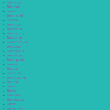
Белгород
Белебей
Белёв
Белинский
Белово
Белогорск
Белозерск
Белокуриха
Беломорск
Белоозёрский
Белорецк
Белореченск
Белоусово
Белоярский
Белый
Бердск
Березники
Берёзовский
Беслан
Бийск
Бикин
Билибино
Биробиджан
Бирск
Бирюсинск