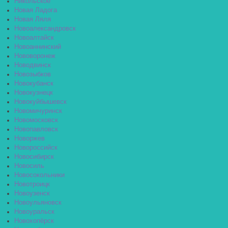
Никольское
Новая Ладога
Новая Ляля
Новоалександровск
Новоалтайск
Новоаннинский
Нововоронеж
Новодвинск
Новозыбков
Новокубанск
Новокузнецк
Новокуйбышевск
Новомичуринск
Новомосковск
Новопавловск
Новоржев
Новороссийск
Новосибирск
Новосиль
Новосокольники
Новотроицк
Новоузенск
Новоульяновск
Новоуральск
Новохопёрск