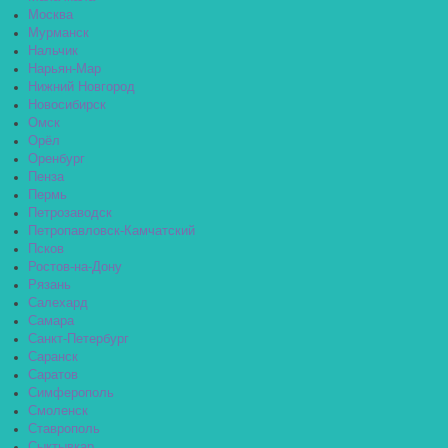
Москва
Мурманск
Нальчик
Нарьян-Мар
Нижний Новгород
Новосибирск
Омск
Орёл
Оренбург
Пенза
Пермь
Петрозаводск
Петропавловск-Камчатский
Псков
Ростов-на-Дону
Рязань
Салехард
Самара
Санкт-Петербург
Саранск
Саратов
Симферополь
Смоленск
Ставрополь
Сыктывкар