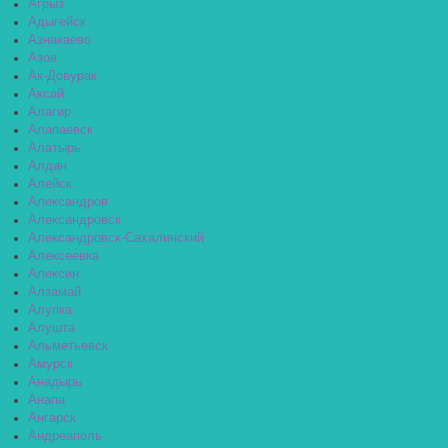
Агрыз
Адыгейск
Азнакаево
Азов
Ак-Довурак
Аксай
Алагир
Алапаевск
Алатырь
Алдан
Алейск
Александров
Александровск
Александровск-Сахалинский
Алексеевка
Алексин
Алзамай
Алупка
Алушта
Альметьевск
Амурск
Анадырь
Анапа
Ангарск
Андреаполь