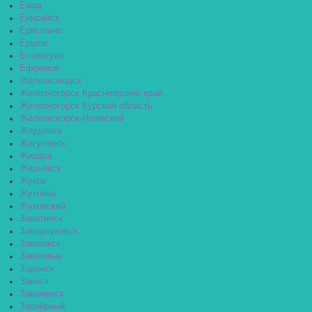
Емва
Енисейск
Ермолино
Ершов
Ессентуки
Ефремов
Железноводск
Железногорск Красноярский край
Железногорск Курская область
Железногорск-Илимский
Жердевка
Жигулёвск
Жиздра
Жирновск
Жуков
Жуковка
Жуковский
Завитинск
Заводоуковск
Заволжск
Заволжье
Задонск
Заинск
Закаменск
Заозёрный