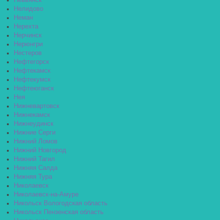
Невьянск
Нелидово
Неман
Нерехта
Нерчинск
Нерюнгри
Нестеров
Нефтегорск
Нефтекамск
Нефтекумск
Нефтеюганск
Нея
Нижневартовск
Нижнекамск
Нижнеудинск
Нижние Серги
Нижний Ломов
Нижний Новгород
Нижний Тагил
Нижняя Салда
Нижняя Тура
Николаевск
Николаевск-на-Амуре
Никольск Вологодская область
Никольск Пензенская область