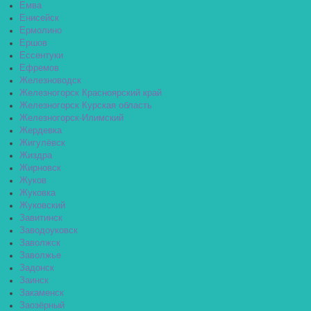
Емва
Енисейск
Ермолино
Ершов
Ессентуки
Ефремов
Железноводск
Железногорск Красноярский край
Железногорск Курская область
Железногорск-Илимский
Жердевка
Жигулёвск
Жиздра
Жирновск
Жуков
Жуковка
Жуковский
Завитинск
Заводоуковск
Заволжск
Заволжье
Задонск
Заинск
Закаменск
Заозёрный