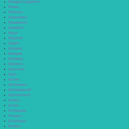
Анжеро-Судженск
Анива
Апатиты
Апрелевка
Апшеронск
Арамиль
Аргун
Ардатов
Ардон
Арзамас
Аркадак
Армавир
Армянск
Арсеньев
Арск
Артём
Артёмовск
Артёмовский
Архангельск
Асбест
Асино
Астрахань
Аткарск
Ахтубинск
Ачинск