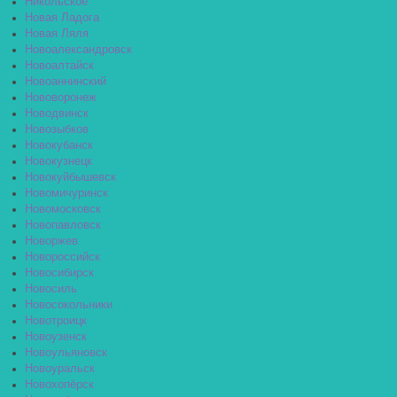
Никольское
Новая Ладога
Новая Ляля
Новоалександровск
Новоалтайск
Новоаннинский
Нововоронеж
Новодвинск
Новозыбков
Новокубанск
Новокузнецк
Новокуйбышевск
Новомичуринск
Новомосковск
Новопавловск
Новоржев
Новороссийск
Новосибирск
Новосиль
Новосокольники
Новотроицк
Новоузенск
Новоульяновск
Новоуральск
Новохопёрск