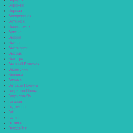
Воркута
Воронеж
Ворсма
Воскресенск
Воткинск
Всеволожск
Вуктыл
Выборг
Выкса
Высоковск
Высоцк
Вытегра
Вышний Волочёк
Вяземский
Вязники
Вязьма
Вятские Поляны
Гаврилов Посад
Гаврилов-Ям
Гагарин
Гаджиево
Гай
Галич
Гатчина
Гвардейск