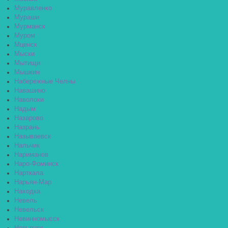
Муравленко
Мураши
Мурманск
Муром
Мценск
Мыски
Мытищи
Мышкин
Набережные Челны
Навашино
Наволоки
Надым
Назарово
Назрань
Называевск
Нальчик
Нариманов
Наро-Фоминск
Нарткала
Нарьян-Мар
Находка
Невель
Невельск
Невинномысск