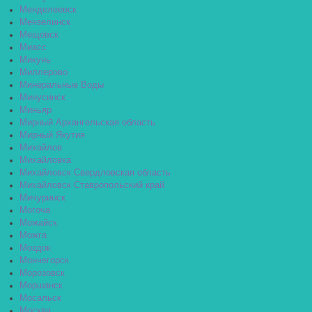
Менделеевск
Мензелинск
Мещовск
Миасс
Микунь
Миллерово
Минеральные Воды
Минусинск
Миньяр
Мирный Архангельская область
Мирный Якутия
Михайлов
Михайловка
Михайловск Свердловская область
Михайловск Ставропольский край
Мичуринск
Могоча
Можайск
Можга
Моздок
Мончегорск
Морозовск
Моршанск
Мосальск
Москва