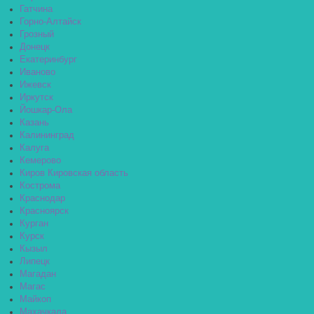
Гатчина
Горно-Алтайск
Грозный
Донецк
Екатеринбург
Иваново
Ижевск
Иркутск
Йошкар-Ола
Казань
Калининград
Калуга
Кемерово
Киров Кировская область
Кострома
Краснодар
Красноярск
Курган
Курск
Кызыл
Липецк
Магадан
Магас
Майкоп
Махачкала