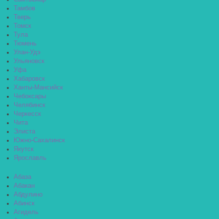
Тамбов
Тверь
Томск
Тула
Тюмень
Улан-Удэ
Ульяновск
Уфа
Хабаровск
Ханты-Мансийск
Чебоксары
Челябинск
Черкесск
Чита
Элиста
Южно-Сахалинск
Якутск
Ярославль
Абаза
Абакан
Абдулино
Абинск
Агидель