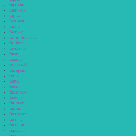
Каргополь
Карпинск
Карталы
Касимов
Касли
Каспийск
Катав-Ивановск
Катайск
Качканар
Кашин
Кашира
Кедровый
Кемерово
Кемь
Керчь
Кизел
Кизилюрт
Кизляр
Кимовск
Кимры
Кингисепп
Кинель
Кинешма
Киреевск