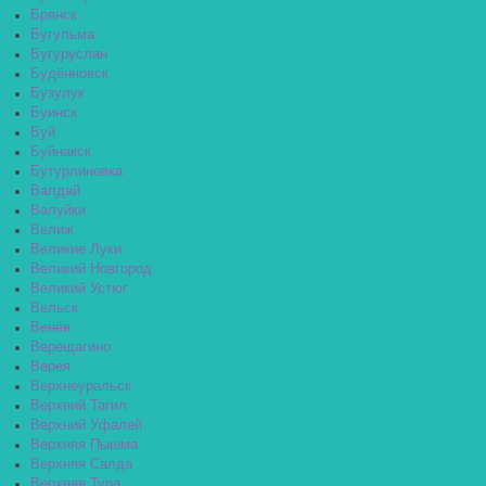
Брянск
Бугульма
Бугуруслан
Будённовск
Бузулук
Буинск
Буй
Буйнакск
Бутурлиновка
Валдай
Валуйки
Велиж
Великие Луки
Великий Новгород
Великий Устюг
Вельск
Венёв
Верещагино
Верея
Верхнеуральск
Верхний Тагил
Верхний Уфалей
Верхняя Пышма
Верхняя Салда
Верхняя Тура