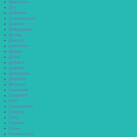
Дмитровск
Дно
Добрянка
Долгопрудный
Долинск
Домодедово
Донецк
Донской
Дорогобуж
Дрезна
Дубна
Дубовка
Дудинка
Духовщина
Дюртюли
Дятьково
Евпатория
Егорьевск
Ейск
Екатеринбург
Елабуга
Елец
Елизово
Ельня
Еманжелинск