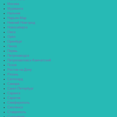
Москва
Мурманск
Нальчик
Нарьян-Мар
Нижний Новгород
Новосибирск
Омск
Орёл
Оренбург
Пенза
Пермь
Петрозаводск
Петропавловск-Камчатский
Псков
Ростов-на-Дону
Рязань
Салехард
Самара
Санкт-Петербург
Саранск
Саратов
Симферополь
Смоленск
Ставрополь
Сыктывкар