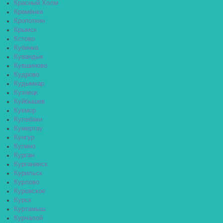
Красный Холм
Кремёнки
Кропоткин
Крымск
Кстово
Кубинка
Кувандык
Кувшиново
Кудрово
Кудымкар
Кузнецк
Куйбышев
Кукмор
Кулебаки
Кумертау
Кунгур
Купино
Курган
Курганинск
Курильск
Курлово
Куровское
Курск
Куртамыш
Курчалой