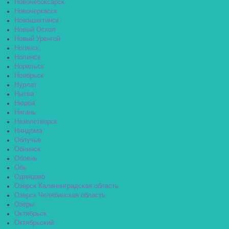
Новочебоксарск
Новочеркасск
Новошахтинск
Новый Оскол
Новый Уренгой
Ногинск
Нолинск
Норильск
Ноябрьск
Нурлат
Нытва
Нюрба
Нягань
Нязелетворск
Няндома
Облучье
Обнинск
Обоянь
Обь
Одинцово
Озёрск Калининградская область
Озерск Челябинская область
Озеры
Октябрьск
Октябрьский