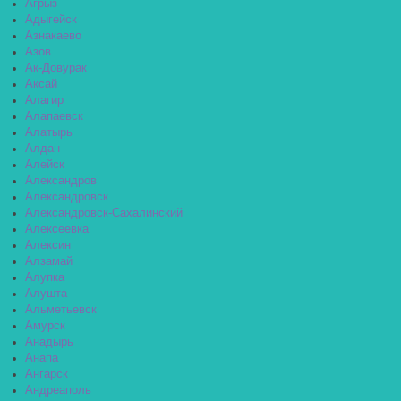
Агрыз
Адыгейск
Азнакаево
Азов
Ак-Довурак
Аксай
Алагир
Алапаевск
Алатырь
Алдан
Алейск
Александров
Александровск
Александровск-Сахалинский
Алексеевка
Алексин
Алзамай
Алупка
Алушта
Альметьевск
Амурск
Анадырь
Анапа
Ангарск
Андреаполь