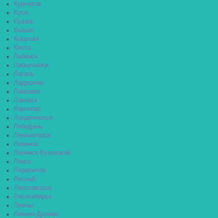
Курчатов
Куса
Кушва
Кызыл
Кыштым
Кяхта
Лабинск
Лабытнанги
Лагань
Ладушкин
Лаишево
Лакинск
Лангепас
Лахденпохья
Лебедянь
Лениногорск
Ленинск
Ленинск-Кузнецкий
Ленск
Лермонтов
Лесной
Лесозаводск
Лесосибирск
Ливны
Ликино-Дулёво