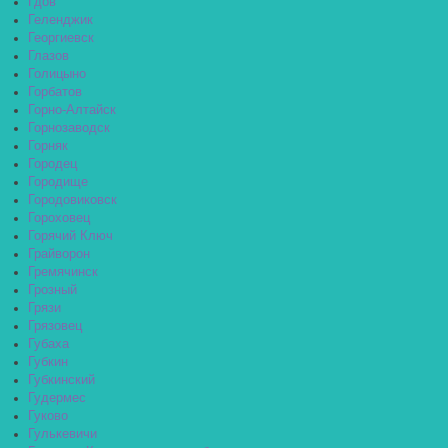
Гдов
Геленджик
Георгиевск
Глазов
Голицыно
Горбатов
Горно-Алтайск
Горнозаводск
Горняк
Городец
Городище
Городовиковск
Гороховец
Горячий Ключ
Грайворон
Гремячинск
Грозный
Грязи
Грязовец
Губаха
Губкин
Губкинский
Гудермес
Гуково
Гулькевичи