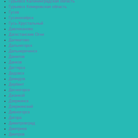
Гурьевск Калининградская область
Гурьевск Кемеровская область
Гусев
Гусиноозёрск
Гусь-Хрустальный
Давлеканово
Дагестанские Огни
Далматово
Дальнегорск
Дальнереченск
Данилов
Данков
Дегтярск
Дедовск
Демидов
Дербент
Десногорск
Джанкой
Дзержинск
Дзержинский
Дивногорск
Дигора
Димитровград
Дмитриев
Дмитров