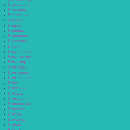
Верхотурье
Верхоянск
Весьегонск
Ветлуга
Видное
Вилюйск
Вилючинск
Вихоревка
Вичуга
Владивосток
Владикавказ
Владимир
Волгоград
Волгодонск
Волгореченск
Волжск
Волжский
Вологда
Володарск
Волоколамск
Волосово
Волхов
Волчанск
Вольск