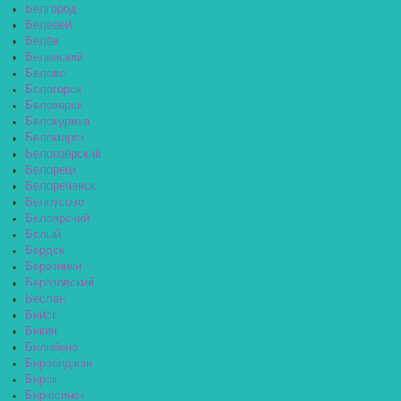
Белгород
Белебей
Белёв
Белинский
Белово
Белогорск
Белозерск
Белокуриха
Беломорск
Белоозёрский
Белорецк
Белореченск
Белоусово
Белоярский
Белый
Бердск
Березники
Берёзовский
Беслан
Бийск
Бикин
Билибино
Биробиджан
Бирск
Бирюсинск