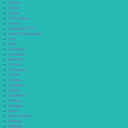
Липецк
Липки
Лиски
Лихославль
Лобня
Лодейное Поле
Лосино-Петровский
Луга
Луза
Лукоянов
Луховицы
Лысково
Лысьва
Лыткарино
Льгов
Любань
Люберцы
Любим
Людиново
Лянтор
Магадан
Магас
Магнитогорск
Майкоп
Майский