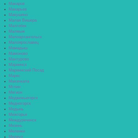
Макаров
Макарьев
Макушино
Малая Вишера
Малгобек
Малмыж
Малоархангельск
Малоярославец
Мамадыш
Мамоново
Мантурово
Мариинск
Мариинский Посад
Маркс
Махачкала
Мглин
Мегион
Медвежьегорск
Медногорск
Медынь
Межгорье
Междуреченск
Мезень
Меленки
Мелеуз