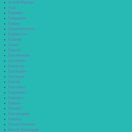
Ачхой-Мартан
Аша
Бабаево
Бабушкин
Бавлы
Багратионовск
Байкальск
Баймак
Бакал
Баксан
Балабаново
Балаково
Балахна
Балашиха
Балашов
Балей
Балтийск
Барабинск
Барнаул
Барыш
Батайск
Бахчисарай
Бежецк
Белая Калитва
Белая Холуница