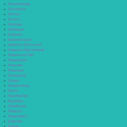
Калининград
Калининск
Калтан
Калуга
Калязин
Камбарка
Каменка
Каменногорск
Каменск-Уральский
Каменск-Шахтинский
Камень-на-Оби
Камешково
Камызяк
Камышин
Камышлов
Канаш
Кандалакша
Канск
Карабаново
Карабаш
Карабулак
Карасук
Карачаевск
Карачев
Каргат