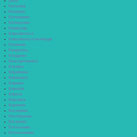
Кола
Кологрив
Коломна
Колпашево
Кольчугино
Коммунар
Комсомольск
Комсомольск-на-Амуре
Конаково
Кондопога
Кондрово
Константиновск
Копейск
Кораблино
Кореновск
Коркино
Королёв
Короча
Корсаков
Коряжма
Костерёво
Костомукша
Кострома
Котельники
Котельниково