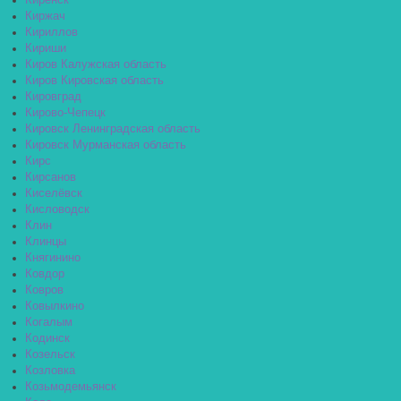
Киренск
Киржач
Кириллов
Кириши
Киров Калужская область
Киров Кировская область
Кировград
Кирово-Чепецк
Кировск Ленинградская область
Кировск Мурманская область
Кирс
Кирсанов
Киселёвск
Кисловодск
Клин
Клинцы
Княгинино
Ковдор
Ковров
Ковылкино
Когалым
Кодинск
Козельск
Козловка
Козьмодемьянск