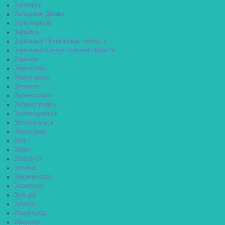
Заозёрск
Западная Двина
Заполярный
Зарайск
Заречный Пензенская область
Заречный Свердловская область
Заринск
Звенигово
Звенигород
Зверево
Зеленогорск
Зеленоградск
Зеленодольск
Зеленокумск
Зерноград
Зея
Зима
Златоуст
Злынка
Змеиногорск
Знаменск
Зубцов
Зуевка
Ивангород
Иваново