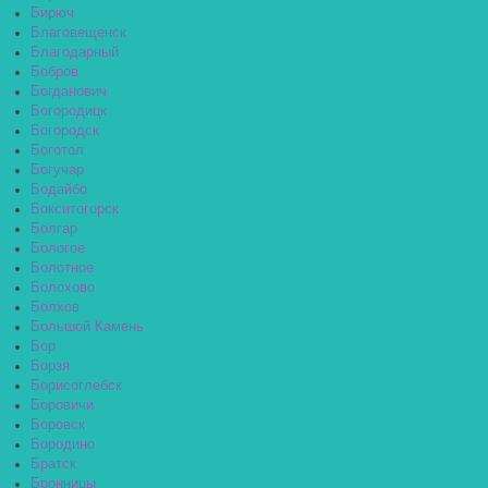
Бирюч
Благовещенск
Благодарный
Бобров
Богданович
Богородицк
Богородск
Боготол
Богучар
Бодайбо
Бокситогорск
Болгар
Бологое
Болотное
Болохово
Болхов
Большой Камень
Бор
Борзя
Борисоглебск
Боровичи
Боровск
Бородино
Братск
Бронницы