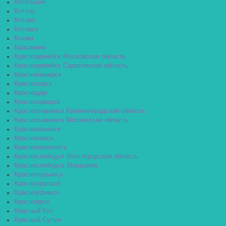
Котельнич
Котлас
Котово
Котовск
Кохма
Красавино
Красноармейск Московская область
Красноармейск Саратовская область
Красновишерск
Красногорск
Краснодар
Краснозаводск
Краснознаменск Калининградская область
Краснознаменск Московская область
Краснокаменск
Краснокамск
Красноперекопск
Краснослободск Волгоградская область
Краснослободск Мордовия
Краснотурьинск
Красноуральск
Красноуфимск
Красноярск
Красный Кут
Красный Сулин