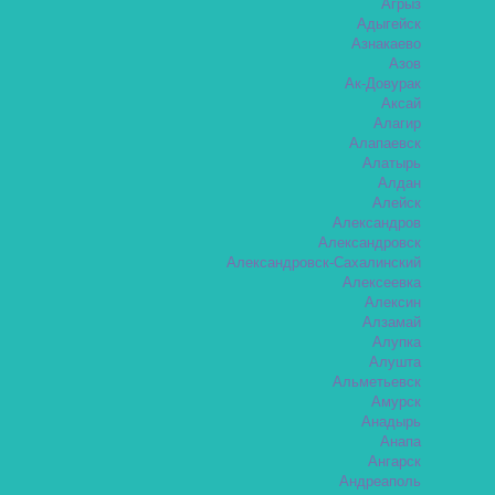
Агрыз
Адыгейск
Азнакаево
Азов
Ак-Довурак
Аксай
Алагир
Алапаевск
Алатырь
Алдан
Алейск
Александров
Александровск
Александровск-Сахалинский
Алексеевка
Алексин
Алзамай
Алупка
Алушта
Альметьевск
Амурск
Анадырь
Анапа
Ангарск
Андреаполь