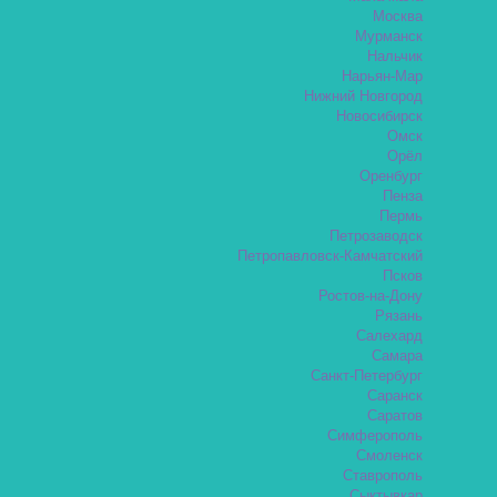
Москва
Мурманск
Нальчик
Нарьян-Мар
Нижний Новгород
Новосибирск
Омск
Орёл
Оренбург
Пенза
Пермь
Петрозаводск
Петропавловск-Камчатский
Псков
Ростов-на-Дону
Рязань
Салехард
Самара
Санкт-Петербург
Саранск
Саратов
Симферополь
Смоленск
Ставрополь
Сыктывкар