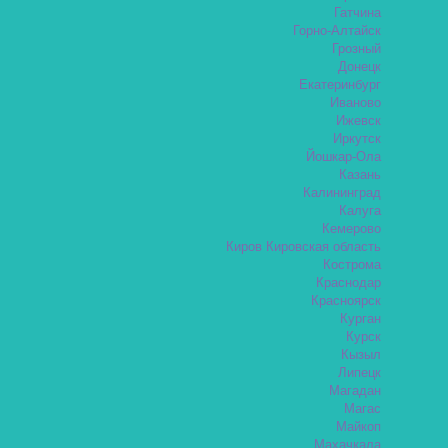
Гатчина
Горно-Алтайск
Грозный
Донецк
Екатеринбург
Иваново
Ижевск
Иркутск
Йошкар-Ола
Казань
Калининград
Калуга
Кемерово
Киров Кировская область
Кострома
Краснодар
Красноярск
Курган
Курск
Кызыл
Липецк
Магадан
Магас
Майкоп
Махачкала