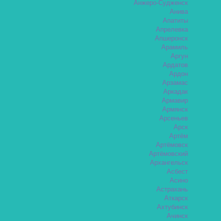
Анжеро-Судженск
Анива
Апатиты
Апрелевка
Апшеронск
Арамиль
Аргун
Ардатов
Ардон
Арзамас
Аркадак
Армавир
Армянск
Арсеньев
Арск
Артём
Артёмовск
Артёмовский
Архангельск
Асбест
Асино
Астрахань
Аткарск
Ахтубинск
Ачинск