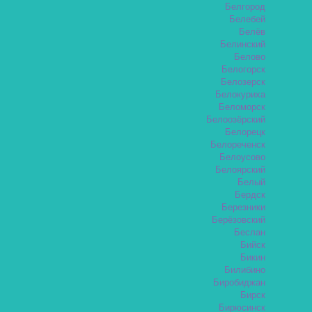
Белгород
Белебей
Белёв
Белинский
Белово
Белогорск
Белозерск
Белокуриха
Беломорск
Белоозёрский
Белорецк
Белореченск
Белоусово
Белоярский
Белый
Бердск
Березники
Берёзовский
Беслан
Бийск
Бикин
Билибино
Биробиджан
Бирск
Бирюсинск