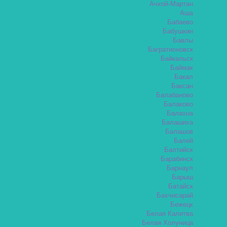
Ачхой-Мартан
Аша
Бабаево
Бабушкин
Бавлы
Багратионовск
Байкальск
Баймак
Бакал
Баксан
Балабаново
Балаково
Балахна
Балашиха
Балашов
Балей
Балтийск
Барабинск
Барнаул
Барыш
Батайск
Бахчисарай
Бежецк
Белая Калитва
Белая Холуница