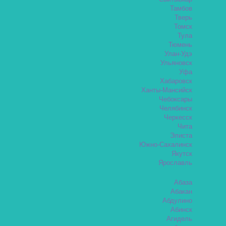
Тамбов
Тверь
Томск
Тула
Тюмень
Улан-Удэ
Ульяновск
Уфа
Хабаровск
Ханты-Мансийск
Чебоксары
Челябинск
Черкесск
Чита
Элиста
Южно-Сахалинск
Якутск
Ярославль
Абаза
Абакан
Абдулино
Абинск
Агидель