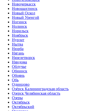
Новочеркасск
Новошахтинск
Новый Оскол
Новый Уренгой
Ногинск
Нолинск
Норильск
Ноябрьск
Нурлат
Нытва
Нюрба
Нягань
Нязелетворск
Няндома
Облучье
Обнинск
Обоянь
Обь
Одинцово
Озёрск Калининградская область
Озерск Челябинская область
Озеры
Октябрьск
Октябрьский