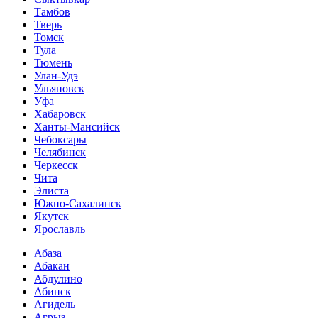
Тамбов
Тверь
Томск
Тула
Тюмень
Улан-Удэ
Ульяновск
Уфа
Хабаровск
Ханты-Мансийск
Чебоксары
Челябинск
Черкесск
Чита
Элиста
Южно-Сахалинск
Якутск
Ярославль
Абаза
Абакан
Абдулино
Абинск
Агидель
Агрыз