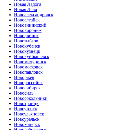
Новая Ладога
Новая Ляля
Новоалександровск
Новоалтайск
Новоаннинский
Нововоронеж
Новодвинск
Новозыбков
Новокубанск
Новокузнецк
Новокуйбышевск
Новомичуринск
Новомосковск
Новопавловск
Новоржев
Новороссийск
Новосибирск
Новосиль
Новосокольники
Новотроицк
Новоузенск
Новоульяновск
Новоуральск
Новохопёрск
Новочебоксарск