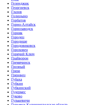
Геленджик
Георгиевск
Глазов
Голицыно
Горбатов
Горно-Алтайск
Горнозаводск
Горняк
Городец
Городище
Городовиковск
Гороховец
Горячий Ключ
Грайворон
Гремячинск
Грозный
Грязи
Грязовец
Губаха
Губкин
Губкинский
Гудермес
Гуково
Гулькевичи
Гурьевск Калининградская область