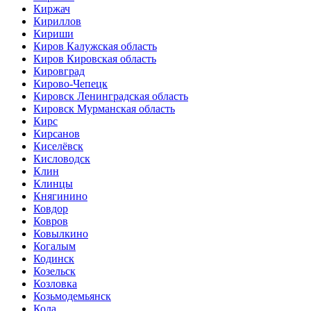
Киржач
Кириллов
Кириши
Киров Калужская область
Киров Кировская область
Кировград
Кирово-Чепецк
Кировск Ленинградская область
Кировск Мурманская область
Кирс
Кирсанов
Киселёвск
Кисловодск
Клин
Клинцы
Княгинино
Ковдор
Ковров
Ковылкино
Когалым
Кодинск
Козельск
Козловка
Козьмодемьянск
Кола