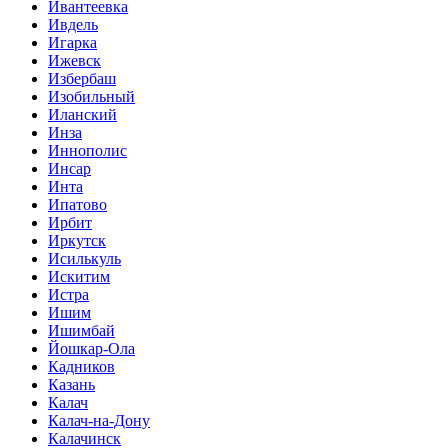
Ивантеевка
Ивдель
Игарка
Ижевск
Избербаш
Изобильный
Иланский
Инза
Иннополис
Инсар
Инта
Ипатово
Ирбит
Иркутск
Исилькуль
Искитим
Истра
Ишим
Ишимбай
Йошкар-Ола
Кадников
Казань
Калач
Калач-на-Дону
Калачинск