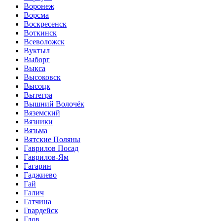
Воронеж
Ворсма
Воскресенск
Воткинск
Всеволожск
Вуктыл
Выборг
Выкса
Высоковск
Высоцк
Вытегра
Вышний Волочёк
Вяземский
Вязники
Вязьма
Вятские Поляны
Гаврилов Посад
Гаврилов-Ям
Гагарин
Гаджиево
Гай
Галич
Гатчина
Гвардейск
Гдов