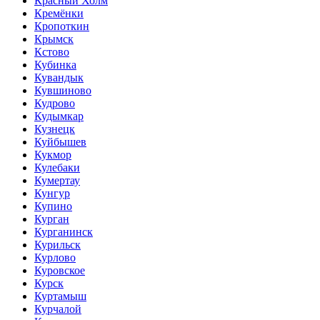
Красный Холм
Кремёнки
Кропоткин
Крымск
Кстово
Кубинка
Кувандык
Кувшиново
Кудрово
Кудымкар
Кузнецк
Куйбышев
Кукмор
Кулебаки
Кумертау
Кунгур
Купино
Курган
Курганинск
Курильск
Курлово
Куровское
Курск
Куртамыш
Курчалой