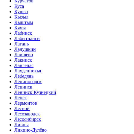
Курчатов
Куса
Кушва
Кызыл
Кыштым
Кяхта
Лабинск
Лабытнанги
Лагань
Ладушкин
Лаишево
Лакинск
Лангепас
Лахденпохья
Лебедянь
Лениногорск
Ленинск
Ленинск-Кузнецкий
Ленск
Лермонтов
Лесной
Лесозаводск
Лесосибирск
Ливны
Ликино-Дулёво