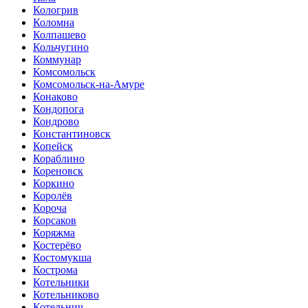
Кологрив
Коломна
Колпашево
Кольчугино
Коммунар
Комсомольск
Комсомольск-на-Амуре
Конаково
Кондопога
Кондрово
Константиновск
Копейск
Кораблино
Кореновск
Коркино
Королёв
Короча
Корсаков
Коряжма
Костерёво
Костомукша
Кострома
Котельники
Котельниково
Котельнич