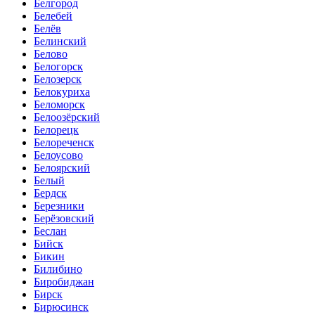
Белгород
Белебей
Белёв
Белинский
Белово
Белогорск
Белозерск
Белокуриха
Беломорск
Белоозёрский
Белорецк
Белореченск
Белоусово
Белоярский
Белый
Бердск
Березники
Берёзовский
Беслан
Бийск
Бикин
Билибино
Биробиджан
Бирск
Бирюсинск