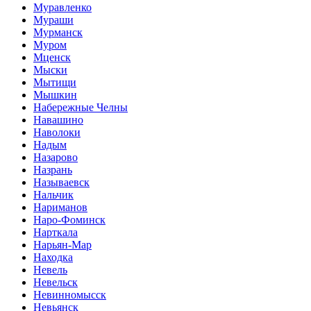
Муравленко
Мураши
Мурманск
Муром
Мценск
Мыски
Мытищи
Мышкин
Набережные Челны
Навашино
Наволоки
Надым
Назарово
Назрань
Называевск
Нальчик
Нариманов
Наро-Фоминск
Нарткала
Нарьян-Мар
Находка
Невель
Невельск
Невинномысск
Невьянск