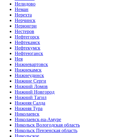
Нелидово
Неман
Нерехта
Нерчинск
Нерюнгри
Нестеров
Нефтегорск
Нефтекамск
Нефтекумск
Нефтеюганск
Нея
Нижневартовск
Нижнекамск
Нижнеудинск
Нижние Серги
Нижний Ломов
Нижний Новгород
Нижний Тагил
Нижняя Салда
Нижняя Тура
Николаевск
Николаевск-на-Амуре
Никольск Вологодская область
Никольск Пензенская область
Никольское