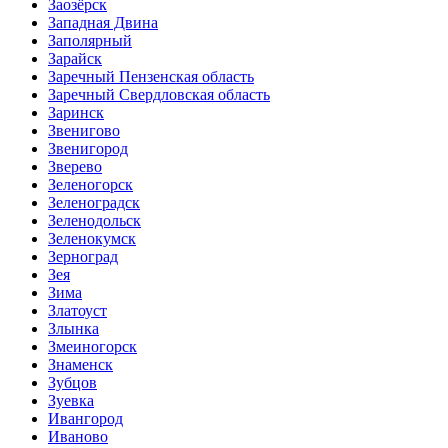
Заозёрск
Западная Двина
Заполярный
Зарайск
Заречный Пензенская область
Заречный Свердловская область
Заринск
Звенигово
Звенигород
Зверево
Зеленогорск
Зеленоградск
Зеленодольск
Зеленокумск
Зерноград
Зея
Зима
Златоуст
Злынка
Змеиногорск
Знаменск
Зубцов
Зуевка
Ивангород
Иваново