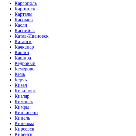
Каргополь
Карпинск
Карталы
Касимов
Касли
Каспийск
Катав-Ивановск
Катайск
Качканар
Кашин
Кашира
Кедровый
Кемерово
Кемь
Керчь
Кизел
Кизилюрт
Кизляр
Кимовск
Кимры
Кингисепп
Кинель
Кинешма
Киреевск
Киренск