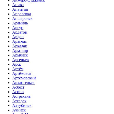
Анжеро-Судженск
Анива
Апатиты
Апрелевка
Апшеронск
Арамиль
Аргун
Ардатов
Ардон
Арзамас
Аркадак
Армавир
Армянск
Арсеньев
Арск
Артём
Артёмовск
Артёмовский
Архангельск
Асбест
Асино
Астрахань
Аткарск
Ахтубинск
Ачинск