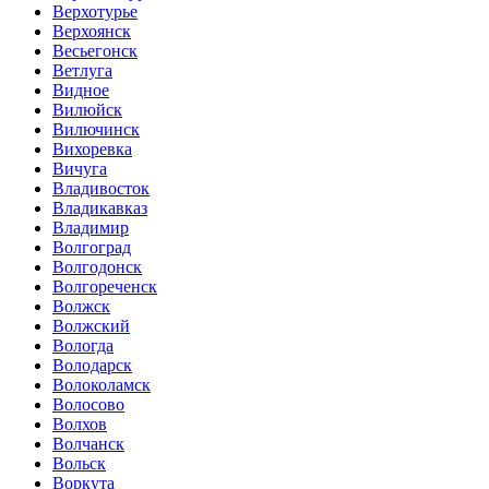
Верхотурье
Верхоянск
Весьегонск
Ветлуга
Видное
Вилюйск
Вилючинск
Вихоревка
Вичуга
Владивосток
Владикавказ
Владимир
Волгоград
Волгодонск
Волгореченск
Волжск
Волжский
Вологда
Володарск
Волоколамск
Волосово
Волхов
Волчанск
Вольск
Воркута