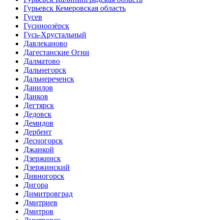
Гурьевск Кемеровская область
Гусев
Гусиноозёрск
Гусь-Хрустальный
Давлеканово
Дагестанские Огни
Далматово
Дальнегорск
Дальнереченск
Данилов
Данков
Дегтярск
Дедовск
Демидов
Дербент
Десногорск
Джанкой
Дзержинск
Дзержинский
Дивногорск
Дигора
Димитровград
Дмитриев
Дмитров