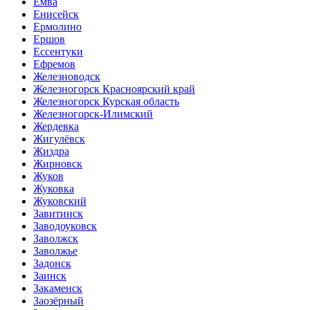
Емва
Енисейск
Ермолино
Ершов
Ессентуки
Ефремов
Железноводск
Железногорск Красноярский край
Железногорск Курская область
Железногорск-Илимский
Жердевка
Жигулёвск
Жиздра
Жирновск
Жуков
Жуковка
Жуковский
Завитинск
Заводоуковск
Заволжск
Заволжье
Задонск
Заинск
Закаменск
Заозёрный