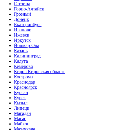
Гатчина
Горно-Алтайск
Грозный
Донецк
Екатеринбург
Иваново
Ижевск
Иркутск
Йошкар-Ола
Казань
Калининград
Калуга
Кемерово
Киров Кировская область
Кострома
Краснодар
Красноярск
Курган
Курск
Кызыл
Липецк
Магадан
Магас
Майкоп
Махачкала