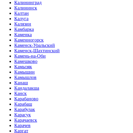
Калининград
Калининск
Калтан
Калуга
Калязин
Камбарка
Каменка
Каменногорск
Каменск-Уральский
Каменск-Шахтинский
Камень-на-Оби
Камешково
Камызяк
Камышин
Камышлов
Канаш
Кандалакша
Канск
Карабаново
Карабаш
Карабулак
Карасук
Карачаевск
Карачев
Каргат