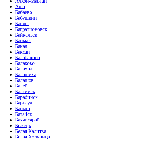
Ачхой-Мартан
Аша
Бабаево
Бабушкин
Бавлы
Багратионовск
Байкальск
Баймак
Бакал
Баксан
Балабаново
Балаково
Балахна
Балашиха
Балашов
Балей
Балтийск
Барабинск
Барнаул
Барыш
Батайск
Бахчисарай
Бежецк
Белая Калитва
Белая Холуница