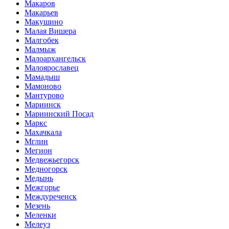
Макаров
Макарьев
Макушино
Малая Вишера
Малгобек
Малмыж
Малоархангельск
Малоярославец
Мамадыш
Мамоново
Мантурово
Мариинск
Мариинский Посад
Маркс
Махачкала
Мглин
Мегион
Медвежьегорск
Медногорск
Медынь
Межгорье
Междуреченск
Мезень
Меленки
Мелеуз