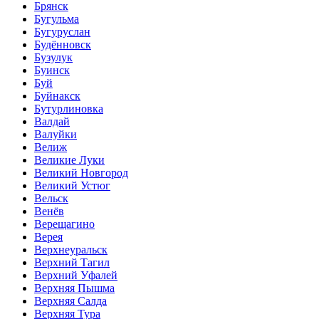
Брянск
Бугульма
Бугуруслан
Будённовск
Бузулук
Буинск
Буй
Буйнакск
Бутурлиновка
Валдай
Валуйки
Велиж
Великие Луки
Великий Новгород
Великий Устюг
Вельск
Венёв
Верещагино
Верея
Верхнеуральск
Верхний Тагил
Верхний Уфалей
Верхняя Пышма
Верхняя Салда
Верхняя Тура