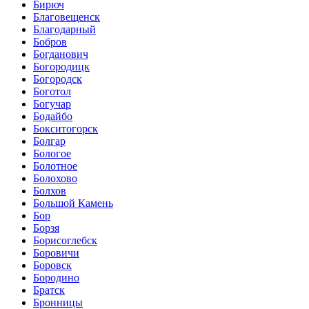
Бирюч
Благовещенск
Благодарный
Бобров
Богданович
Богородицк
Богородск
Боготол
Богучар
Бодайбо
Бокситогорск
Болгар
Бологое
Болотное
Болохово
Болхов
Большой Камень
Бор
Борзя
Борисоглебск
Боровичи
Боровск
Бородино
Братск
Бронницы