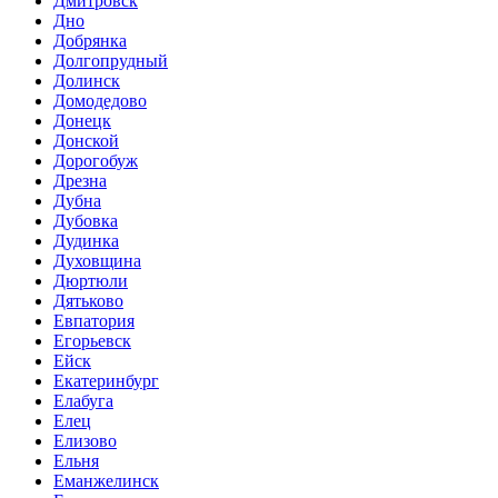
Дмитровск
Дно
Добрянка
Долгопрудный
Долинск
Домодедово
Донецк
Донской
Дорогобуж
Дрезна
Дубна
Дубовка
Дудинка
Духовщина
Дюртюли
Дятьково
Евпатория
Егорьевск
Ейск
Екатеринбург
Елабуга
Елец
Елизово
Ельня
Еманжелинск