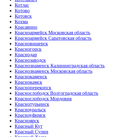
Котлас
Котово
Котовск
Кохма
Красавино
Красноармейск Московская область
Красноармейск Саратовская область
Красновишерск
Красногорск
Краснодар
Краснозаводск
Краснознаменск Калининградская область
Краснознаменск Московская область
Краснокаменск
Краснокамск
Красноперекопск
Краснослободск Волгоградская область
Краснослободск Мордовия
Краснотурьинск
Красноуральск
Красноуфимск
Красноярск
Красный Кут
Красный Сулин