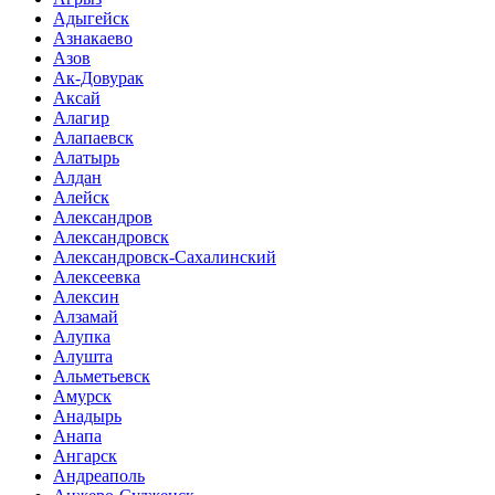
Адыгейск
Азнакаево
Азов
Ак-Довурак
Аксай
Алагир
Алапаевск
Алатырь
Алдан
Алейск
Александров
Александровск
Александровск-Сахалинский
Алексеевка
Алексин
Алзамай
Алупка
Алушта
Альметьевск
Амурск
Анадырь
Анапа
Ангарск
Андреаполь