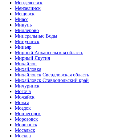
Менделеевск
Мензелинск
Мещовск
Миасс
Микунь
Миллерово
Минеральные Воды
Минусинск
Миньяр
Мирный Архангельская область
Мирный Якутия
Михайлов
Михайловка
Михайловск Свердловская область
Михайловск Ставропольский край
Мичуринск
Могоча
Можайск
Можга
Моздок
Мончегорск
Морозовск
Моршанск
Мосальск
Москва