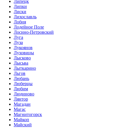
Липецк
Липки
Лиски
Лихославль
Лобня
Лодейное Поле
Лосино-Петровский
Луга
Луза
Лукоянов
Луховицы
Лысково
Лысьва
Лыткарино
Льгов
Любань
Люберцы
Любим
Людиново
Лянтор
Магадан
Магас
Магнитогорск
Майкоп
Майский