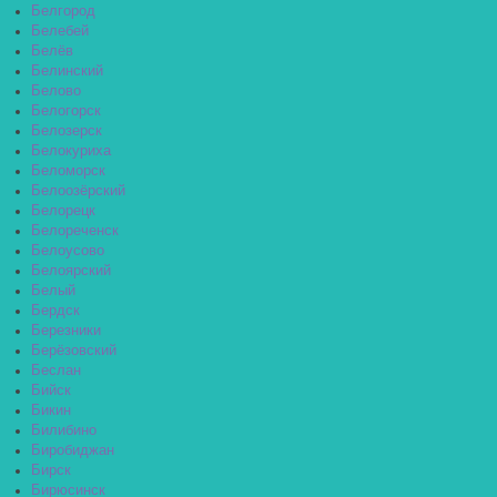
Белгород
Белебей
Белёв
Белинский
Белово
Белогорск
Белозерск
Белокуриха
Беломорск
Белоозёрский
Белорецк
Белореченск
Белоусово
Белоярский
Белый
Бердск
Березники
Берёзовский
Беслан
Бийск
Бикин
Билибино
Биробиджан
Бирск
Бирюсинск