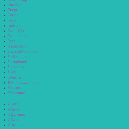
Тамбов
Тверь
Томск
Тула
Тюмень
Улан-Удэ
Ульяновск
Уфа
Хабаровск
Ханты-Мансийск
Чебоксары
Челябинск
Черкесск
Чита
Элиста
Южно-Сахалинск
Якутск
Ярославль
Абаза
Абакан
Абдулино
Абинск
Агидель