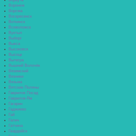
Воркута
Воронеж
Ворсма
Воскресенск
Воткинск
Всеволожск
Вуктыл
Выборг
Выкса
Высоковск
Высоцк
Вытегра
Вышний Волочёк
Вяземский
Вязники
Вязьма
Вятские Поляны
Гаврилов Посад
Гаврилов-Ям
Гагарин
Гаджиево
Гай
Галич
Гатчина
Гвардейск