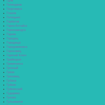
Гдов
Геленджик
Георгиевск
Глазов
Голицыно
Горбатов
Горно-Алтайск
Горнозаводск
Горняк
Городец
Городище
Городовиковск
Гороховец
Горячий Ключ
Грайворон
Гремячинск
Грозный
Грязи
Грязовец
Губаха
Губкин
Губкинский
Гудермес
Гуково
Гулькевичи