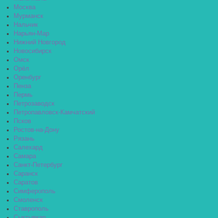
Москва
Мурманск
Нальчик
Нарьян-Мар
Нижний Новгород
Новосибирск
Омск
Орёл
Оренбург
Пенза
Пермь
Петрозаводск
Петропавловск-Камчатский
Псков
Ростов-на-Дону
Рязань
Салехард
Самара
Санкт-Петербург
Саранск
Саратов
Симферополь
Смоленск
Ставрополь
Сыктывкар