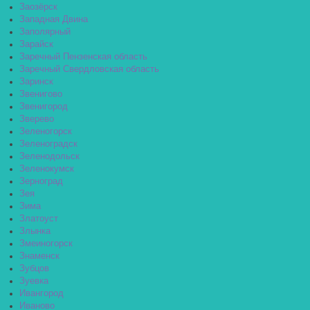
Заозёрск
Западная Двина
Заполярный
Зарайск
Заречный Пензенская область
Заречный Свердловская область
Заринск
Звенигово
Звенигород
Зверево
Зеленогорск
Зеленоградск
Зеленодольск
Зеленокумск
Зерноград
Зея
Зима
Златоуст
Злынка
Змеиногорск
Знаменск
Зубцов
Зуевка
Ивангород
Иваново