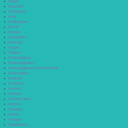
Агрыз
Адыгейск
Азнакаево
Азов
Ак-Довурак
Аксай
Алагир
Алапаевск
Алатырь
Алдан
Алейск
Александров
Александровск
Александровск-Сахалинский
Алексеевка
Алексин
Алзамай
Алупка
Алушта
Альметьевск
Амурск
Анадырь
Анапа
Ангарск
Андреаполь