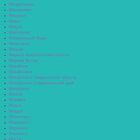
Менделеевск
Мензелинск
Мещовск
Миасс
Микунь
Миллерово
Минеральные Воды
Минусинск
Миньяр
Мирный Архангельская область
Мирный Якутия
Михайлов
Михайловка
Михайловск Свердловская область
Михайловск Ставропольский край
Мичуринск
Могоча
Можайск
Можга
Моздок
Мончегорск
Морозовск
Моршанск
Мосальск
Москва