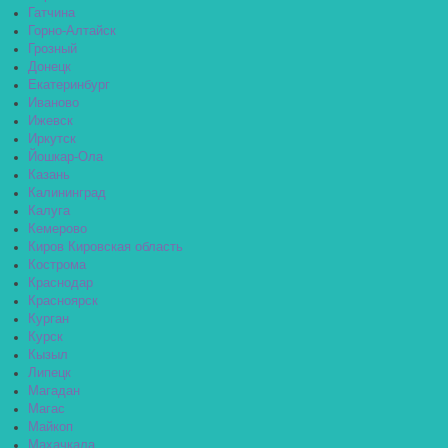
Гатчина
Горно-Алтайск
Грозный
Донецк
Екатеринбург
Иваново
Ижевск
Иркутск
Йошкар-Ола
Казань
Калининград
Калуга
Кемерово
Киров Кировская область
Кострома
Краснодар
Красноярск
Курган
Курск
Кызыл
Липецк
Магадан
Магас
Майкоп
Махачкала