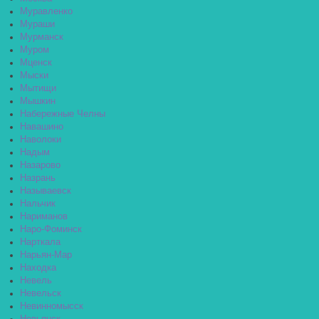
Муравленко
Мураши
Мурманск
Муром
Мценск
Мыски
Мытищи
Мышкин
Набережные Челны
Навашино
Наволоки
Надым
Назарово
Назрань
Называевск
Нальчик
Нариманов
Наро-Фоминск
Нарткала
Нарьян-Мар
Находка
Невель
Невельск
Невинномысск