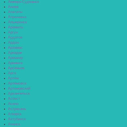
Анжеро-Судженск
Анива
Апатиты
Апрелевка
Апшеронск
Арамиль
Аргун
Ардатов
Ардон
Арзамас
Аркадак
Армавир
Армянск
Арсеньев
Арск
Артём
Артёмовск
Артёмовский
Архангельск
Асбест
Асино
Астрахань
Аткарск
Ахтубинск
Ачинск