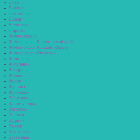
Емва
Енисейск
Ермолино
Ершов
Ессентуки
Ефремов
Железноводск
Железногорск Красноярский край
Железногорск Курская область
Железногорск-Илимский
Жердевка
Жигулёвск
Жиздра
Жирновск
Жуков
Жуковка
Жуковский
Завитинск
Заводоуковск
Заволжск
Заволжье
Задонск
Заинск
Закаменск
Заозёрный