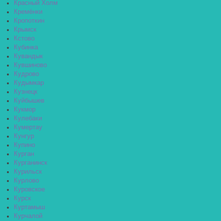
Красный Холм
Кремёнки
Кропоткин
Крымск
Кстово
Кубинка
Кувандык
Кувшиново
Кудрово
Кудымкар
Кузнецк
Куйбышев
Кукмор
Кулебаки
Кумертау
Кунгур
Купино
Курган
Курганинск
Курильск
Курлово
Куровское
Курск
Куртамыш
Курчалой