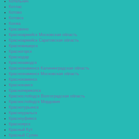
Котельнич
Котлас
Котово
Котовск
Кохма
Красавино
Красноармейск Московская область
Красноармейск Саратовская область
Красновишерск
Красногорск
Краснодар
Краснозаводск
Краснознаменск Калининградская область
Краснознаменск Московская область
Краснокаменск
Краснокамск
Красноперекопск
Краснослободск Волгоградская область
Краснослободск Мордовия
Краснотурьинск
Красноуральск
Красноуфимск
Красноярск
Красный Кут
Красный Сулин