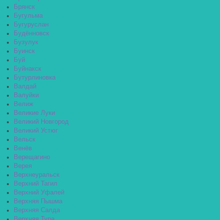
Брянск
Бугульма
Бугуруслан
Будённовск
Бузулук
Буинск
Буй
Буйнакск
Бутурлиновка
Валдай
Валуйки
Велиж
Великие Луки
Великий Новгород
Великий Устюг
Вельск
Венёв
Верещагино
Верея
Верхнеуральск
Верхний Тагил
Верхний Уфалей
Верхняя Пышма
Верхняя Салда
Верхняя Тура