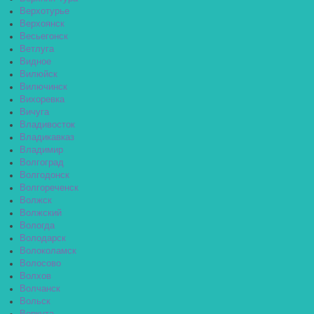
Верхотурье
Верхоянск
Весьегонск
Ветлуга
Видное
Вилюйск
Вилючинск
Вихоревка
Вичуга
Владивосток
Владикавказ
Владимир
Волгоград
Волгодонск
Волгореченск
Волжск
Волжский
Вологда
Володарск
Волоколамск
Волосово
Волхов
Волчанск
Вольск