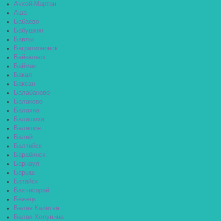
Ачхой-Мартан
Аша
Бабаево
Бабушкин
Бавлы
Багратионовск
Байкальск
Баймак
Бакал
Баксан
Балабаново
Балаково
Балахна
Балашиха
Балашов
Балей
Балтийск
Барабинск
Барнаул
Барыш
Батайск
Бахчисарай
Бежецк
Белая Калитва
Белая Холуница