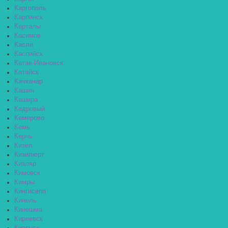
Каргополь
Карпинск
Карталы
Касимов
Касли
Каспийск
Катав-Ивановск
Катайск
Качканар
Кашин
Кашира
Кедровый
Кемерово
Кемь
Керчь
Кизел
Кизилюрт
Кизляр
Кимовск
Кимры
Кингисепп
Кинель
Кинешма
Киреевск