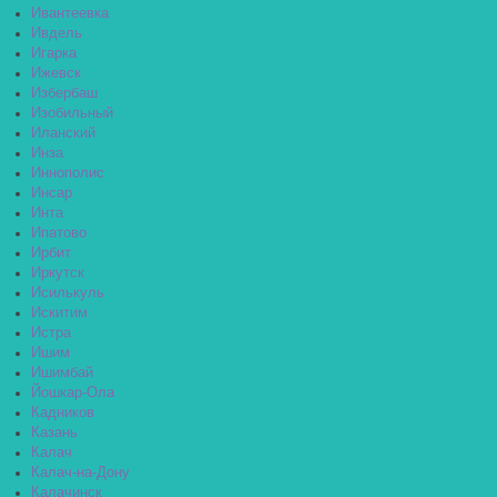
Ивантеевка
Ивдель
Игарка
Ижевск
Избербаш
Изобильный
Иланский
Инза
Иннополис
Инсар
Инта
Ипатово
Ирбит
Иркутск
Исилькуль
Искитим
Истра
Ишим
Ишимбай
Йошкар-Ола
Кадников
Казань
Калач
Калач-на-Дону
Калачинск