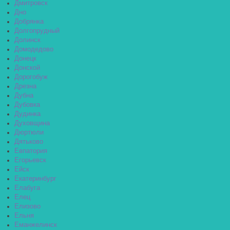
Дмитровск
Дно
Добрянка
Долгопрудный
Долинск
Домодедово
Донецк
Донской
Дорогобуж
Дрезна
Дубна
Дубовка
Дудинка
Духовщина
Дюртюли
Дятьково
Евпатория
Егорьевск
Ейск
Екатеринбург
Елабуга
Елец
Елизово
Ельня
Еманжелинск