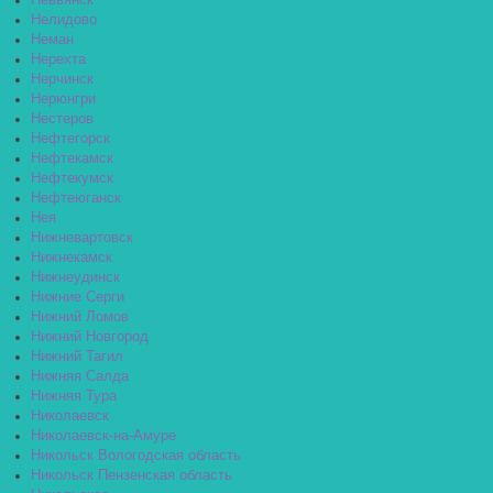
Невьянск
Нелидово
Неман
Нерехта
Нерчинск
Нерюнгри
Нестеров
Нефтегорск
Нефтекамск
Нефтекумск
Нефтеюганск
Нея
Нижневартовск
Нижнекамск
Нижнеудинск
Нижние Серги
Нижний Ломов
Нижний Новгород
Нижний Тагил
Нижняя Салда
Нижняя Тура
Николаевск
Николаевск-на-Амуре
Никольск Вологодская область
Никольск Пензенская область