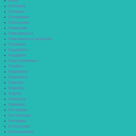
Кола
Кологрив
Коломна
Колпашево
Кольчугино
Коммунар
Комсомольск
Комсомольск-на-Амуре
Конаково
Кондопога
Кондрово
Константиновск
Копейск
Кораблино
Кореновск
Коркино
Королёв
Короча
Корсаков
Коряжма
Костерёво
Костомукша
Кострома
Котельники
Котельниково