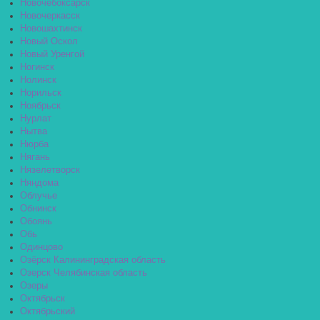
Новочебоксарск
Новочеркасск
Новошахтинск
Новый Оскол
Новый Уренгой
Ногинск
Нолинск
Норильск
Ноябрьск
Нурлат
Нытва
Нюрба
Нягань
Нязелетворск
Няндома
Облучье
Обнинск
Обоянь
Обь
Одинцово
Озёрск Калининградская область
Озерск Челябинская область
Озеры
Октябрьск
Октябрьский