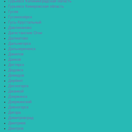
Гурьевск Калининградская область
Гурьевск Кемеровская область
Гусев
Гусиноозёрск
Гусь-Хрустальный
Давлеканово
Дагестанские Огни
Далматово
Дальнегорск
Дальнереченск
Данилов
Данков
Дегтярск
Дедовск
Демидов
Дербент
Десногорск
Джанкой
Дзержинск
Дзержинский
Дивногорск
Дигора
Димитровград
Дмитриев
Дмитров