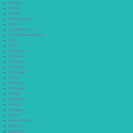
Липецк
Липки
Лиски
Лихославль
Лобня
Лодейное Поле
Лосино-Петровский
Луга
Луза
Лукоянов
Луховицы
Лысково
Лысьва
Лыткарино
Льгов
Любань
Люберцы
Любим
Людиново
Лянтор
Магадан
Магас
Магнитогорск
Майкоп
Майский