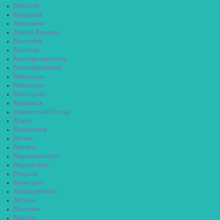
Макаров
Макарьев
Макушино
Малая Вишера
Малгобек
Малмыж
Малоархангельск
Малоярославец
Мамадыш
Мамоново
Мантурово
Мариинск
Мариинский Посад
Маркс
Махачкала
Мглин
Мегион
Медвежьегорск
Медногорск
Медынь
Межгорье
Междуреченск
Мезень
Меленки
Мелеуз