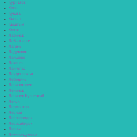
Курчатов
Куса
Кушва
Кызыл
Кыштым
Кяхта
Лабинск
Лабытнанги
Лагань
Ладушкин
Лаишево
Лакинск
Лангепас
Лахденпохья
Лебедянь
Лениногорск
Ленинск
Ленинск-Кузнецкий
Ленск
Лермонтов
Лесной
Лесозаводск
Лесосибирск
Ливны
Ликино-Дулёво