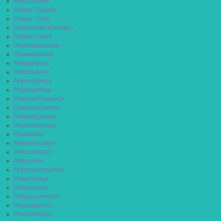
Никольское
Новая Ладога
Новая Ляля
Новоалександровск
Новоалтайск
Новоаннинский
Нововоронеж
Новодвинск
Новозыбков
Новокубанск
Новокузнецк
Новокуйбышевск
Новомичуринск
Новомосковск
Новопавловск
Новоржев
Новороссийск
Новосибирск
Новосиль
Новосокольники
Новотроицк
Новоузенск
Новоульяновск
Новоуральск
Новохопёрск