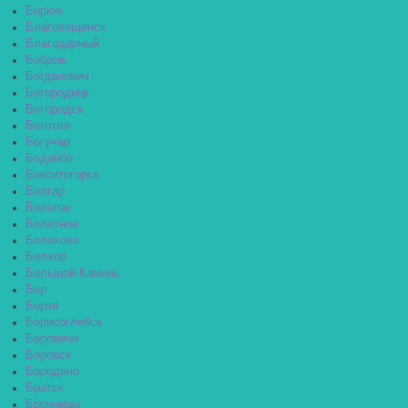
Бирюч
Благовещенск
Благодарный
Бобров
Богданович
Богородицк
Богородск
Боготол
Богучар
Бодайбо
Бокситогорск
Болгар
Бологое
Болотное
Болохово
Болхов
Большой Камень
Бор
Борзя
Борисоглебск
Боровичи
Боровск
Бородино
Братск
Бронницы