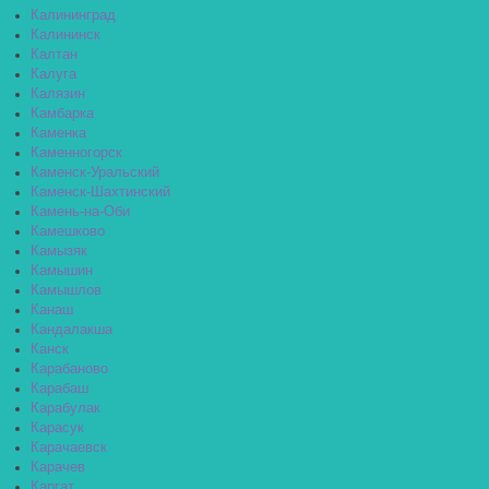
Калининград
Калининск
Калтан
Калуга
Калязин
Камбарка
Каменка
Каменногорск
Каменск-Уральский
Каменск-Шахтинский
Камень-на-Оби
Камешково
Камызяк
Камышин
Камышлов
Канаш
Кандалакша
Канск
Карабаново
Карабаш
Карабулак
Карасук
Карачаевск
Карачев
Каргат