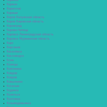
Киренск
Киржач
Кириллов
Кириши
Киров Калужская область
Киров Кировская область
Кировград
Кирово-Чепецк
Кировск Ленинградская область
Кировск Мурманская область
Кирс
Кирсанов
Киселёвск
Кисловодск
Клин
Клинцы
Княгинино
Ковдор
Ковров
Ковылкино
Когалым
Кодинск
Козельск
Козловка
Козьмодемьянск