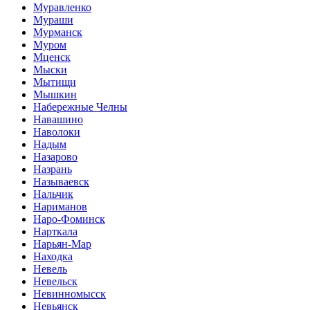
Муравленко
Мураши
Мурманск
Муром
Мценск
Мыски
Мытищи
Мышкин
Набережные Челны
Навашино
Наволоки
Надым
Назарово
Назрань
Называевск
Нальчик
Нариманов
Наро-Фоминск
Нарткала
Нарьян-Мар
Находка
Невель
Невельск
Невинномысск
Невьянск