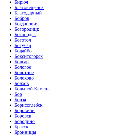
Бирюч
Благовещенск
Благодарный
Бобров
Богданович
Богородицк
Богородск
Боготол
Богучар
Бодайбо
Бокситогорск
Болгар
Бологое
Болотное
Болохово
Болхов
Большой Камень
Бор
Борзя
Борисоглебск
Боровичи
Боровск
Бородино
Братск
Бронницы