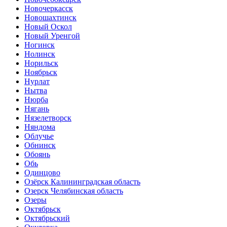
Новочеркасск
Новошахтинск
Новый Оскол
Новый Уренгой
Ногинск
Нолинск
Норильск
Ноябрьск
Нурлат
Нытва
Нюрба
Нягань
Нязелетворск
Няндома
Облучье
Обнинск
Обоянь
Обь
Одинцово
Озёрск Калининградская область
Озерск Челябинская область
Озеры
Октябрьск
Октябрьский