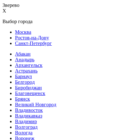
Зверево
X
Выбор города
Москва
Ростов-на-Дону
Санкт-Петербург
Абакан
Анадырь
Архангельск
Астрахань
Барнаул
Белгород
Биробиджан
Благовещенск
Брянск
Великий Новгород
Владивосток
Владикавказ
Владимир
Волгоград
Вологда
Воронеж