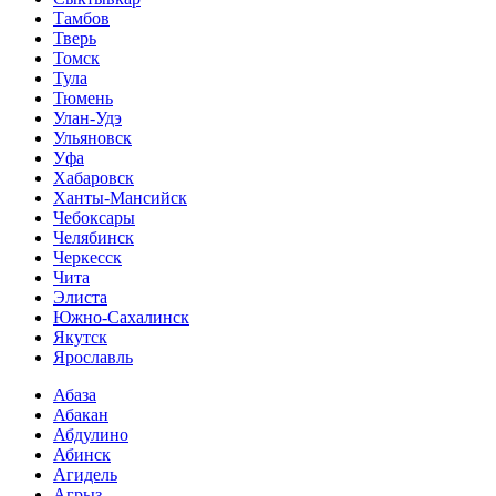
Тамбов
Тверь
Томск
Тула
Тюмень
Улан-Удэ
Ульяновск
Уфа
Хабаровск
Ханты-Мансийск
Чебоксары
Челябинск
Черкесск
Чита
Элиста
Южно-Сахалинск
Якутск
Ярославль
Абаза
Абакан
Абдулино
Абинск
Агидель
Агрыз