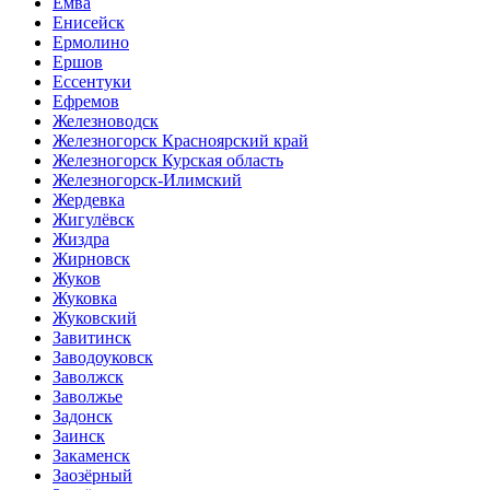
Емва
Енисейск
Ермолино
Ершов
Ессентуки
Ефремов
Железноводск
Железногорск Красноярский край
Железногорск Курская область
Железногорск-Илимский
Жердевка
Жигулёвск
Жиздра
Жирновск
Жуков
Жуковка
Жуковский
Завитинск
Заводоуковск
Заволжск
Заволжье
Задонск
Заинск
Закаменск
Заозёрный