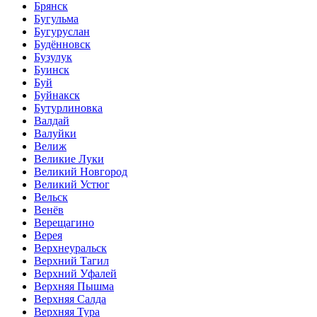
Брянск
Бугульма
Бугуруслан
Будённовск
Бузулук
Буинск
Буй
Буйнакск
Бутурлиновка
Валдай
Валуйки
Велиж
Великие Луки
Великий Новгород
Великий Устюг
Вельск
Венёв
Верещагино
Верея
Верхнеуральск
Верхний Тагил
Верхний Уфалей
Верхняя Пышма
Верхняя Салда
Верхняя Тура