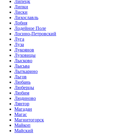
Липецк
Липки
Лиски
Лихославль
Лобня
Лодейное Поле
Лосино-Петровский
Луга
Луза
Лукоянов
Луховицы
Лысково
Лысьва
Лыткарино
Льгов
Любань
Люберцы
Любим
Людиново
Лянтор
Магадан
Магас
Магнитогорск
Майкоп
Майский