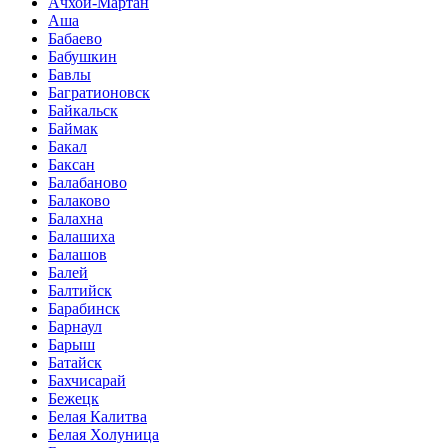
Ачхой-Мартан
Аша
Бабаево
Бабушкин
Бавлы
Багратионовск
Байкальск
Баймак
Бакал
Баксан
Балабаново
Балаково
Балахна
Балашиха
Балашов
Балей
Балтийск
Барабинск
Барнаул
Барыш
Батайск
Бахчисарай
Бежецк
Белая Калитва
Белая Холуница