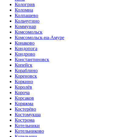
Кологрив
Коломна
Колпашево
Кольчугино
Коммунар
Комсомольск
Комсомольск-на-Амуре
Конаково
Кондопога
Кондрово
Константиновск
Копейск
Кораблино
Кореновск
Коркино
Королёв
Короча
Корсаков
Коряжма
Костерёво
Костомукша
Кострома
Котельники
Котельниково
Котельнич