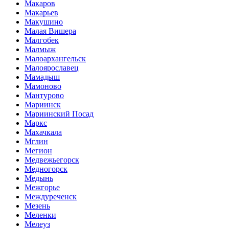
Макаров
Макарьев
Макушино
Малая Вишера
Малгобек
Малмыж
Малоархангельск
Малоярославец
Мамадыш
Мамоново
Мантурово
Мариинск
Мариинский Посад
Маркс
Махачкала
Мглин
Мегион
Медвежьегорск
Медногорск
Медынь
Межгорье
Междуреченск
Мезень
Меленки
Мелеуз