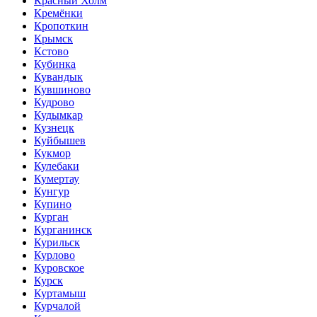
Красный Холм
Кремёнки
Кропоткин
Крымск
Кстово
Кубинка
Кувандык
Кувшиново
Кудрово
Кудымкар
Кузнецк
Куйбышев
Кукмор
Кулебаки
Кумертау
Кунгур
Купино
Курган
Курганинск
Курильск
Курлово
Куровское
Курск
Куртамыш
Курчалой