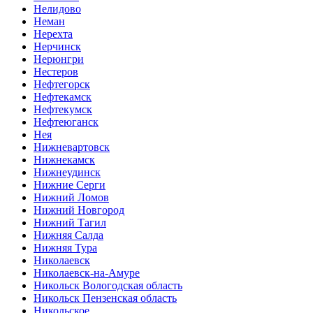
Нелидово
Неман
Нерехта
Нерчинск
Нерюнгри
Нестеров
Нефтегорск
Нефтекамск
Нефтекумск
Нефтеюганск
Нея
Нижневартовск
Нижнекамск
Нижнеудинск
Нижние Серги
Нижний Ломов
Нижний Новгород
Нижний Тагил
Нижняя Салда
Нижняя Тура
Николаевск
Николаевск-на-Амуре
Никольск Вологодская область
Никольск Пензенская область
Никольское