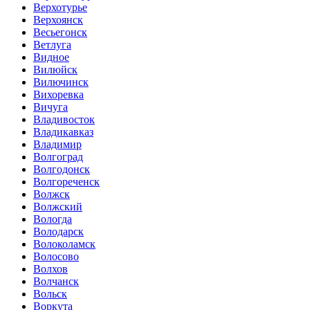
Верхотурье
Верхоянск
Весьегонск
Ветлуга
Видное
Вилюйск
Вилючинск
Вихоревка
Вичуга
Владивосток
Владикавказ
Владимир
Волгоград
Волгодонск
Волгореченск
Волжск
Волжский
Вологда
Володарск
Волоколамск
Волосово
Волхов
Волчанск
Вольск
Воркута