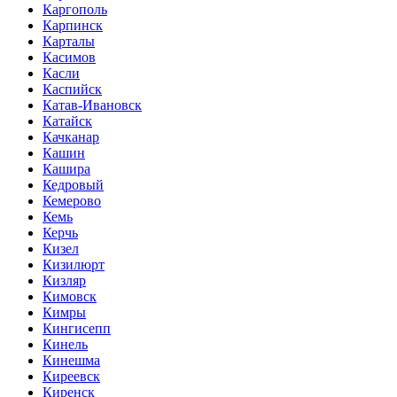
Каргополь
Карпинск
Карталы
Касимов
Касли
Каспийск
Катав-Ивановск
Катайск
Качканар
Кашин
Кашира
Кедровый
Кемерово
Кемь
Керчь
Кизел
Кизилюрт
Кизляр
Кимовск
Кимры
Кингисепп
Кинель
Кинешма
Киреевск
Киренск