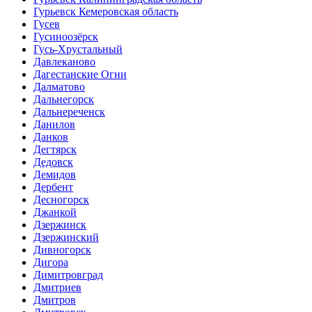
Гурьевск Кемеровская область
Гусев
Гусиноозёрск
Гусь-Хрустальный
Давлеканово
Дагестанские Огни
Далматово
Дальнегорск
Дальнереченск
Данилов
Данков
Дегтярск
Дедовск
Демидов
Дербент
Десногорск
Джанкой
Дзержинск
Дзержинский
Дивногорск
Дигора
Димитровград
Дмитриев
Дмитров