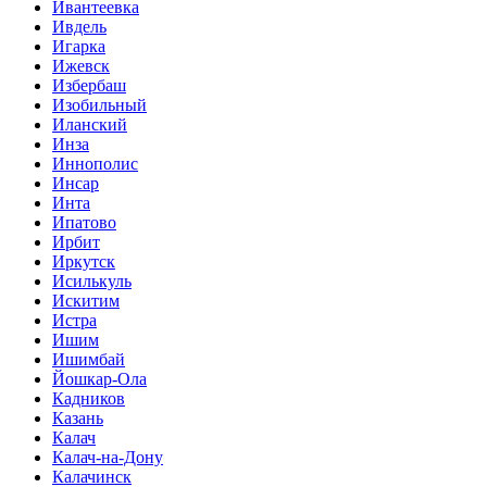
Ивантеевка
Ивдель
Игарка
Ижевск
Избербаш
Изобильный
Иланский
Инза
Иннополис
Инсар
Инта
Ипатово
Ирбит
Иркутск
Исилькуль
Искитим
Истра
Ишим
Ишимбай
Йошкар-Ола
Кадников
Казань
Калач
Калач-на-Дону
Калачинск