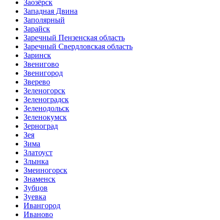
Заозёрск
Западная Двина
Заполярный
Зарайск
Заречный Пензенская область
Заречный Свердловская область
Заринск
Звенигово
Звенигород
Зверево
Зеленогорск
Зеленоградск
Зеленодольск
Зеленокумск
Зерноград
Зея
Зима
Златоуст
Злынка
Змеиногорск
Знаменск
Зубцов
Зуевка
Ивангород
Иваново