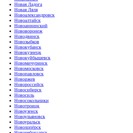
Новая Ладога
Новая Ляля
Новоалександровск
Новоалтайск
Новоаннинский
Нововоронеж
Новодвинск
Новозыбков
Новокубанск
Новокузнецк
Новокуйбышевск
Новомичуринск
Новомосковск
Новопавловск
Новоржев
Новороссийск
Новосибирск
Новосиль
Новосокольники
Новотроицк
Новоузенск
Новоульяновск
Новоуральск
Новохопёрск
Новочебоксарск