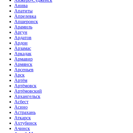
Анжеро-Судженск
Анива
Апатиты
Апрелевка
Апшеронск
Арамиль
Аргун
Ардатов
Ардон
Арзамас
Аркадак
Армавир
Армянск
Арсеньев
Арск
Артём
Артёмовск
Артёмовский
Архангельск
Асбест
Асино
Астрахань
Аткарск
Ахтубинск
Ачинск