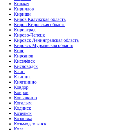
Киржач
Кириллов
Кириши
Киров Калужская область
Киров Кировская область
Кировград
Кирово-Чепецк
Кировск Ленинградская область
Кировск Мурманская область
Кирс
Кирсанов
Киселёвск
Кисловодск
Клин
Клинцы
Княгинино
Ковдор
Ковров
Ковылкино
Когалым
Кодинск
Козельск
Козловка
Козьмодемьянск
Кола