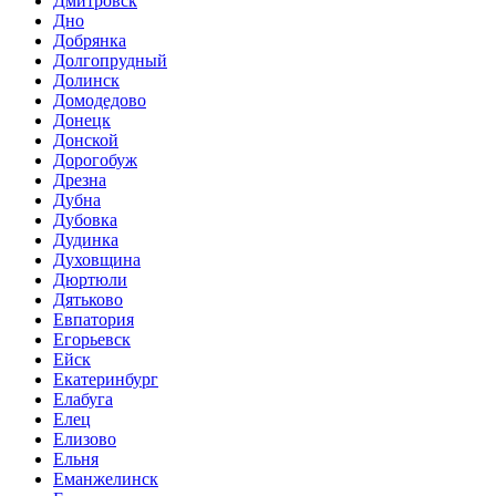
Дмитровск
Дно
Добрянка
Долгопрудный
Долинск
Домодедово
Донецк
Донской
Дорогобуж
Дрезна
Дубна
Дубовка
Дудинка
Духовщина
Дюртюли
Дятьково
Евпатория
Егорьевск
Ейск
Екатеринбург
Елабуга
Елец
Елизово
Ельня
Еманжелинск