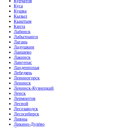
Курчатов
Куса
Кушва
Кызыл
Кыштым
Кяхта
Лабинск
Лабытнанги
Лагань
Ладушкин
Лаишево
Лакинск
Лангепас
Лахденпохья
Лебедянь
Лениногорск
Ленинск
Ленинск-Кузнецкий
Ленск
Лермонтов
Лесной
Лесозаводск
Лесосибирск
Ливны
Ликино-Дулёво