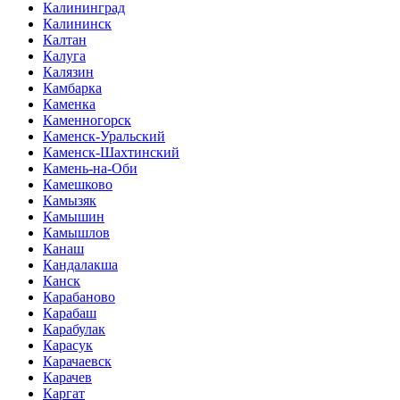
Калининград
Калининск
Калтан
Калуга
Калязин
Камбарка
Каменка
Каменногорск
Каменск-Уральский
Каменск-Шахтинский
Камень-на-Оби
Камешково
Камызяк
Камышин
Камышлов
Канаш
Кандалакша
Канск
Карабаново
Карабаш
Карабулак
Карасук
Карачаевск
Карачев
Каргат