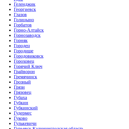
Геленджик
Георгиевск
Глазов
Голицыно
Горбатов
Горно-Алтайск
Горнозаводск
Горняк
Городец
Городище
Городовиковск
Гороховец
Горячий Ключ
Грайворон
Гремячинск
Грозный
Грязи
Грязовец
Губаха
Губкин
Губкинский
Гудермес
Гуково
Гулькевичи
Гурьевск Калининградская область