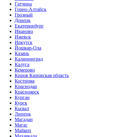
Гатчина
Горно-Алтайск
Грозный
Донецк
Екатеринбург
Иваново
Ижевск
Иркутск
Йошкар-Ола
Казань
Калининград
Калуга
Кемерово
Киров Кировская область
Кострома
Краснодар
Красноярск
Курган
Курск
Кызыл
Липецк
Магадан
Магас
Майкоп
Махачкала