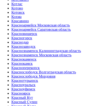
Котлас
Котово
Котовск
Кохма
Красавино
Красноармейск Московская область
Красноармейск Саратовская область
Красновишерск
Красногорск
Краснодар
Краснозаводск
Краснознаменск Калининградская область
Краснознаменск Московская область
Краснокаменск
Краснокамск
Красноперекопск
Краснослободск Волгоградская область
Краснослободск Мордовия
Краснотурьинск
Красноуральск
Красноуфимск
Красноярск
Красный Кут
Красный Сулин