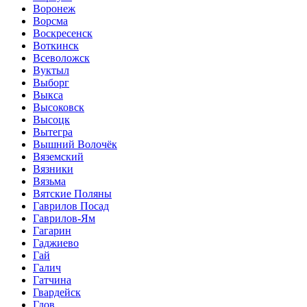
Воронеж
Ворсма
Воскресенск
Воткинск
Всеволожск
Вуктыл
Выборг
Выкса
Высоковск
Высоцк
Вытегра
Вышний Волочёк
Вяземский
Вязники
Вязьма
Вятские Поляны
Гаврилов Посад
Гаврилов-Ям
Гагарин
Гаджиево
Гай
Галич
Гатчина
Гвардейск
Гдов