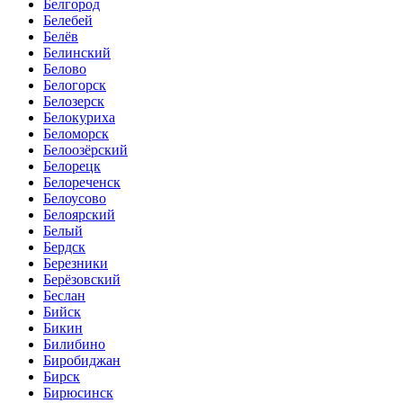
Белгород
Белебей
Белёв
Белинский
Белово
Белогорск
Белозерск
Белокуриха
Беломорск
Белоозёрский
Белорецк
Белореченск
Белоусово
Белоярский
Белый
Бердск
Березники
Берёзовский
Беслан
Бийск
Бикин
Билибино
Биробиджан
Бирск
Бирюсинск