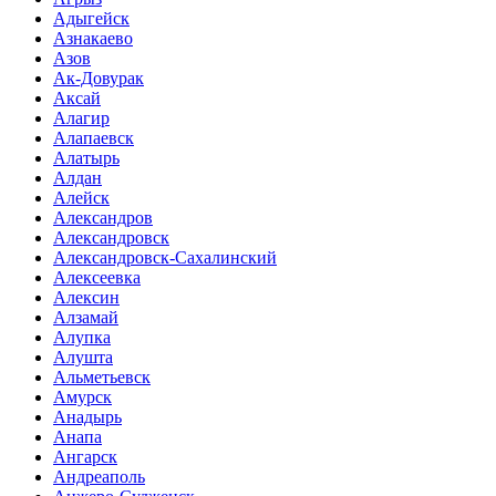
Адыгейск
Азнакаево
Азов
Ак-Довурак
Аксай
Алагир
Алапаевск
Алатырь
Алдан
Алейск
Александров
Александровск
Александровск-Сахалинский
Алексеевка
Алексин
Алзамай
Алупка
Алушта
Альметьевск
Амурск
Анадырь
Анапа
Ангарск
Андреаполь