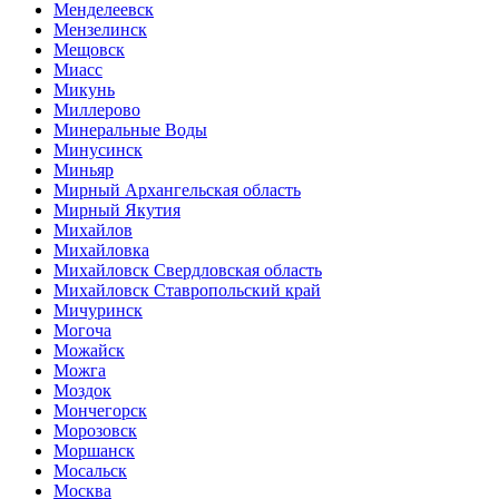
Менделеевск
Мензелинск
Мещовск
Миасс
Микунь
Миллерово
Минеральные Воды
Минусинск
Миньяр
Мирный Архангельская область
Мирный Якутия
Михайлов
Михайловка
Михайловск Свердловская область
Михайловск Ставропольский край
Мичуринск
Могоча
Можайск
Можга
Моздок
Мончегорск
Морозовск
Моршанск
Мосальск
Москва