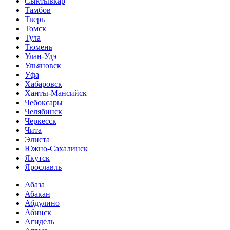
Сыктывкар
Тамбов
Тверь
Томск
Тула
Тюмень
Улан-Удэ
Ульяновск
Уфа
Хабаровск
Ханты-Мансийск
Чебоксары
Челябинск
Черкесск
Чита
Элиста
Южно-Сахалинск
Якутск
Ярославль
Абаза
Абакан
Абдулино
Абинск
Агидель