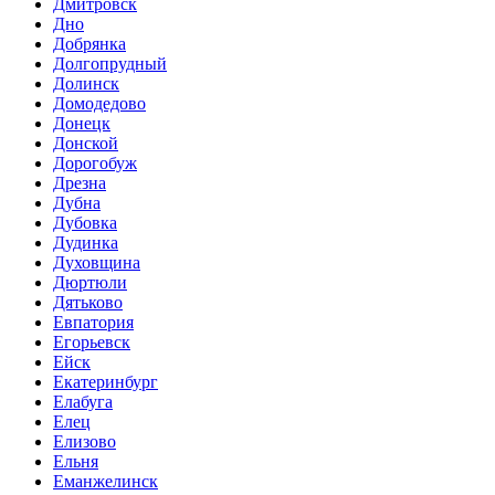
Дмитровск
Дно
Добрянка
Долгопрудный
Долинск
Домодедово
Донецк
Донской
Дорогобуж
Дрезна
Дубна
Дубовка
Дудинка
Духовщина
Дюртюли
Дятьково
Евпатория
Егорьевск
Ейск
Екатеринбург
Елабуга
Елец
Елизово
Ельня
Еманжелинск