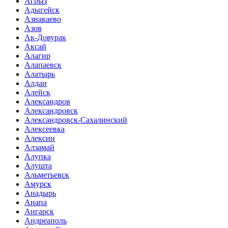
Агрыз
Адыгейск
Азнакаево
Азов
Ак-Довурак
Аксай
Алагир
Алапаевск
Алатырь
Алдан
Алейск
Александров
Александровск
Александровск-Сахалинский
Алексеевка
Алексин
Алзамай
Алупка
Алушта
Альметьевск
Амурск
Анадырь
Анапа
Ангарск
Андреаполь