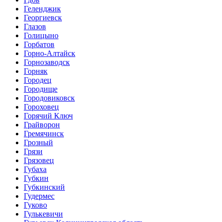
Геленджик
Георгиевск
Глазов
Голицыно
Горбатов
Горно-Алтайск
Горнозаводск
Горняк
Городец
Городище
Городовиковск
Гороховец
Горячий Ключ
Грайворон
Гремячинск
Грозный
Грязи
Грязовец
Губаха
Губкин
Губкинский
Гудермес
Гуково
Гулькевичи