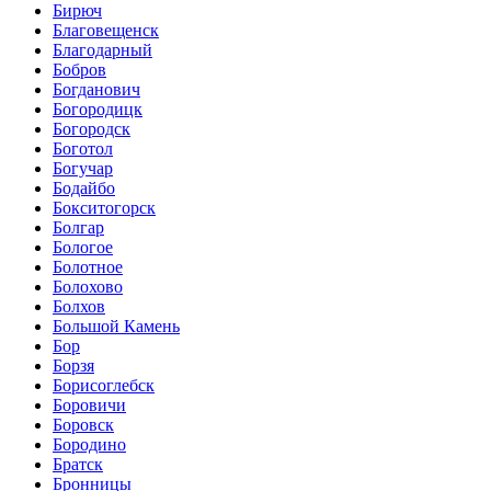
Бирюч
Благовещенск
Благодарный
Бобров
Богданович
Богородицк
Богородск
Боготол
Богучар
Бодайбо
Бокситогорск
Болгар
Бологое
Болотное
Болохово
Болхов
Большой Камень
Бор
Борзя
Борисоглебск
Боровичи
Боровск
Бородино
Братск
Бронницы