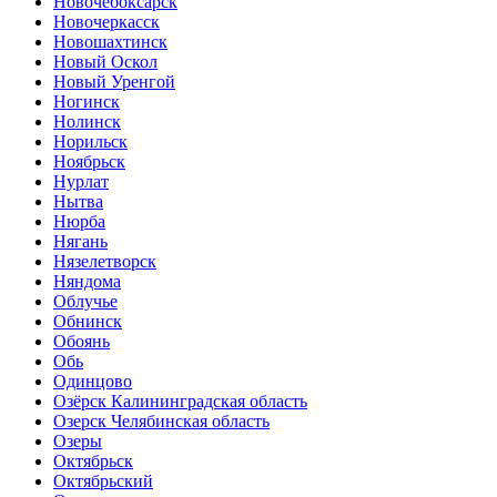
Новочебоксарск
Новочеркасск
Новошахтинск
Новый Оскол
Новый Уренгой
Ногинск
Нолинск
Норильск
Ноябрьск
Нурлат
Нытва
Нюрба
Нягань
Нязелетворск
Няндома
Облучье
Обнинск
Обоянь
Обь
Одинцово
Озёрск Калининградская область
Озерск Челябинская область
Озеры
Октябрьск
Октябрьский