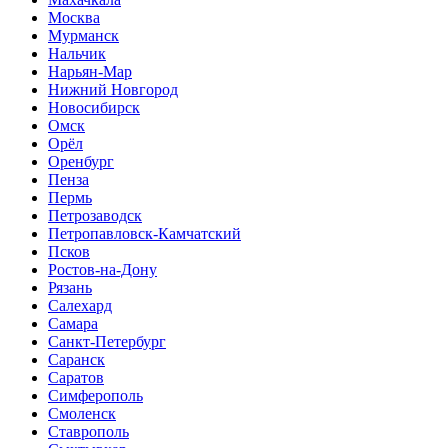
Москва
Мурманск
Нальчик
Нарьян-Мар
Нижний Новгород
Новосибирск
Омск
Орёл
Оренбург
Пенза
Пермь
Петрозаводск
Петропавловск-Камчатский
Псков
Ростов-на-Дону
Рязань
Салехард
Самара
Санкт-Петербург
Саранск
Саратов
Симферополь
Смоленск
Ставрополь