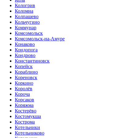
Кологрив
Коломна
Колпашево
Кольчугино
Коммунар
Комсомольск
Комсомольск-на-Амуре
Конаково
Кондопога
Кондрово
Константиновск
Копейск
Кораблино
Кореновск
Коркино
Королёв
Короча
Корсаков
Коряжма
Костерёво
Костомукша
Кострома
Котельники
Котельниково