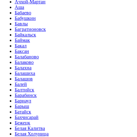
Ачхой-Мартан
Аша
Бабаево
Бабушкин
Бавлы
Багратионовск
Байкальск
Баймак
Бакал
Баксан
Балабаново
Балаково
Балахна
Балашиха
Балашов
Балей
Балтийск
Барабинск
Барнаул
Барыш
Батайск
Бахчисарай
Бежецк
Белая Калитва
Белая Холуница