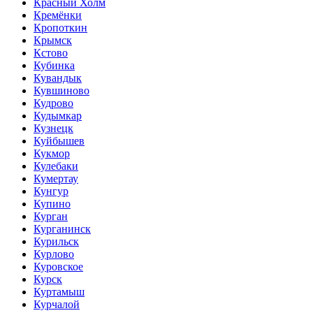
Красный Холм
Кремёнки
Кропоткин
Крымск
Кстово
Кубинка
Кувандык
Кувшиново
Кудрово
Кудымкар
Кузнецк
Куйбышев
Кукмор
Кулебаки
Кумертау
Кунгур
Купино
Курган
Курганинск
Курильск
Курлово
Куровское
Курск
Куртамыш
Курчалой