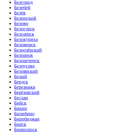
Белгород
Белебей
Белёв
Белинский
Белово
Белогорск
Белозерск
Белокуриха
Беломорск
Белоозёрский
Белорецк
Белореченск
Белоусово
Белоярский
Белый
Бердск
Березники
Берёзовский
Беслан
Бийск
Бикин
Билибино
Биробиджан
Бирск
Бирюсинск