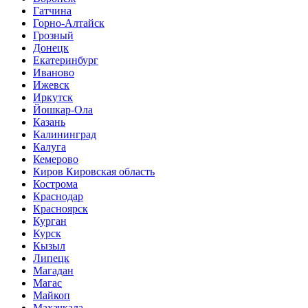
Гатчина
Горно-Алтайск
Грозный
Донецк
Екатеринбург
Иваново
Ижевск
Иркутск
Йошкар-Ола
Казань
Калининград
Калуга
Кемерово
Киров Кировская область
Кострома
Краснодар
Красноярск
Курган
Курск
Кызыл
Липецк
Магадан
Магас
Майкоп
Махачкала