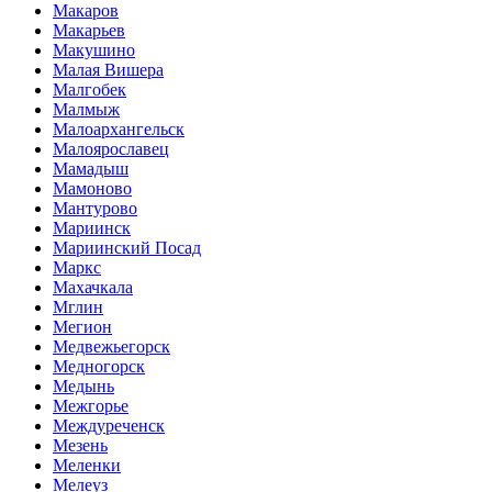
Макаров
Макарьев
Макушино
Малая Вишера
Малгобек
Малмыж
Малоархангельск
Малоярославец
Мамадыш
Мамоново
Мантурово
Мариинск
Мариинский Посад
Маркс
Махачкала
Мглин
Мегион
Медвежьегорск
Медногорск
Медынь
Межгорье
Междуреченск
Мезень
Меленки
Мелеуз