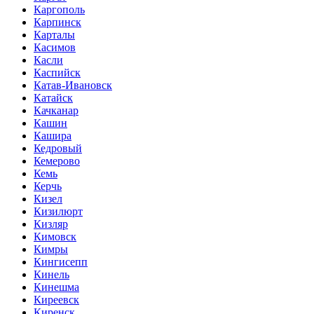
Каргополь
Карпинск
Карталы
Касимов
Касли
Каспийск
Катав-Ивановск
Катайск
Качканар
Кашин
Кашира
Кедровый
Кемерово
Кемь
Керчь
Кизел
Кизилюрт
Кизляр
Кимовск
Кимры
Кингисепп
Кинель
Кинешма
Киреевск
Киренск