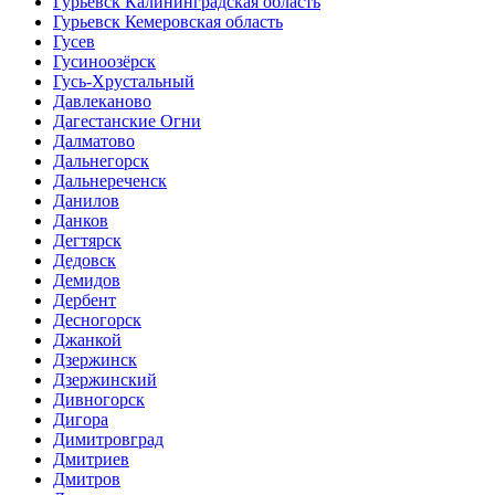
Гурьевск Калининградская область
Гурьевск Кемеровская область
Гусев
Гусиноозёрск
Гусь-Хрустальный
Давлеканово
Дагестанские Огни
Далматово
Дальнегорск
Дальнереченск
Данилов
Данков
Дегтярск
Дедовск
Демидов
Дербент
Десногорск
Джанкой
Дзержинск
Дзержинский
Дивногорск
Дигора
Димитровград
Дмитриев
Дмитров