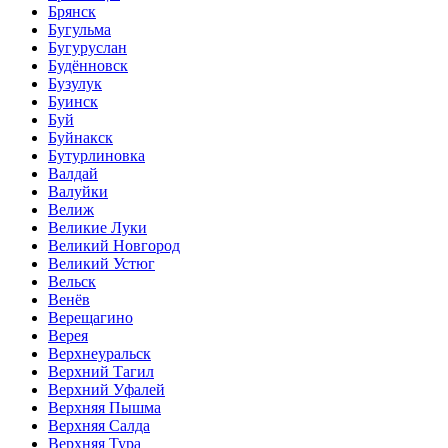
Брянск
Бугульма
Бугуруслан
Будённовск
Бузулук
Буинск
Буй
Буйнакск
Бутурлиновка
Валдай
Валуйки
Велиж
Великие Луки
Великий Новгород
Великий Устюг
Вельск
Венёв
Верещагино
Верея
Верхнеуральск
Верхний Тагил
Верхний Уфалей
Верхняя Пышма
Верхняя Салда
Верхняя Тура