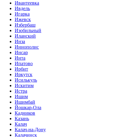
Ивантеевка
Ивдель
Игарка
Ижевск
Избербаш
Изобильный
Иланский
Инза
Иннополис
Инсар
Инта
Ипатово
Ирбит
Иркутск
Исилькуль
Искитим
Истра
Ишим
Ишимбай
Йошкар-Ола
Кадников
Казань
Калач
Калач-на-Дону
Калачинск