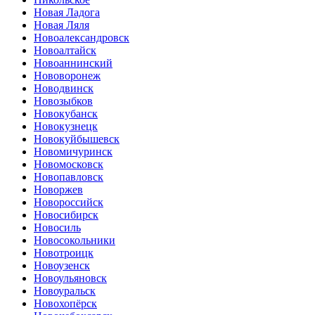
Новая Ладога
Новая Ляля
Новоалександровск
Новоалтайск
Новоаннинский
Нововоронеж
Новодвинск
Новозыбков
Новокубанск
Новокузнецк
Новокуйбышевск
Новомичуринск
Новомосковск
Новопавловск
Новоржев
Новороссийск
Новосибирск
Новосиль
Новосокольники
Новотроицк
Новоузенск
Новоульяновск
Новоуральск
Новохопёрск