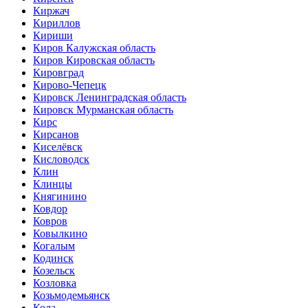
Киржач
Кириллов
Кириши
Киров Калужская область
Киров Кировская область
Кировград
Кирово-Чепецк
Кировск Ленинградская область
Кировск Мурманская область
Кирс
Кирсанов
Киселёвск
Кисловодск
Клин
Клинцы
Княгинино
Ковдор
Ковров
Ковылкино
Когалым
Кодинск
Козельск
Козловка
Козьмодемьянск
Кола