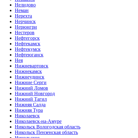
Нелидово
Неман
Нерехта
Нерчинск
Нерюнгри
Нестеров
Нефтегорск
Нефтекамск
Нефтекумск
Нефтеюганск
Нея
Нижневартовск
Нижнекамск
Нижнеудинск
Нижние Серги
Нижний Ломов
Нижний Новгород
Нижний Тагил
Нижняя Салда
Нижняя Тура
Николаевск
Николаевск-на-Амуре
Никольск Вологодская область
Никольск Пензенская область
Никольское