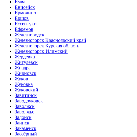
Емва
Енисейск
Ермолино
Ершов
Ессентуки
Ефремов
Железноводск
Железногорск Красноярский край
Железногорск Курская область
Железногорск-Илимский
Жердевка
Жигулёвск
Жиздра
Жирновск
Жуков
Жуковка
Жуковский
Завитинск
Заводоуковск
Заволжск
Заволжье
Задонск
Заинск
Закаменск
Заозёрный