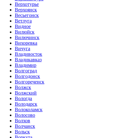
Верхотурье
Верхоянск
Весьегонск
Ветлуга
Видное
Вилюйск
Вилючинск
Вихоревка
Вичуга
Владивосток
Владикавказ
Владимир
Волгоград
Волгодонск
Волгореченск
Волжск
Волжский
Вологда
Володарск
Волоколамск
Волосово
Волхов
Волчанск
Вольск
Воркута