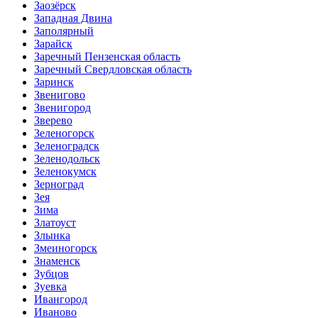
Заозёрск
Западная Двина
Заполярный
Зарайск
Заречный Пензенская область
Заречный Свердловская область
Заринск
Звенигово
Звенигород
Зверево
Зеленогорск
Зеленоградск
Зеленодольск
Зеленокумск
Зерноград
Зея
Зима
Златоуст
Злынка
Змеиногорск
Знаменск
Зубцов
Зуевка
Ивангород
Иваново