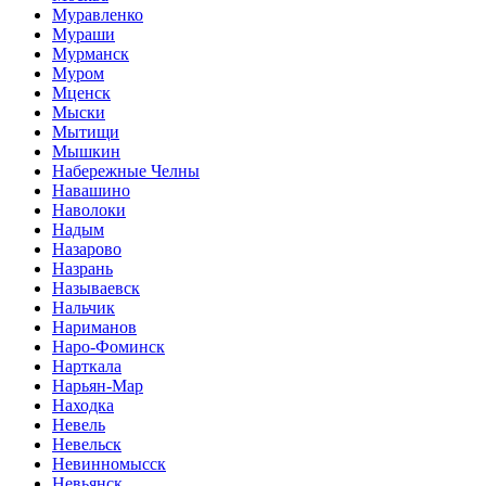
Муравленко
Мураши
Мурманск
Муром
Мценск
Мыски
Мытищи
Мышкин
Набережные Челны
Навашино
Наволоки
Надым
Назарово
Назрань
Называевск
Нальчик
Нариманов
Наро-Фоминск
Нарткала
Нарьян-Мар
Находка
Невель
Невельск
Невинномысск
Невьянск