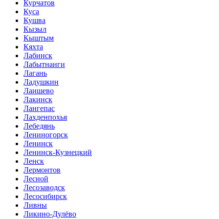
Курчатов
Куса
Кушва
Кызыл
Кыштым
Кяхта
Лабинск
Лабытнанги
Лагань
Ладушкин
Лаишево
Лакинск
Лангепас
Лахденпохья
Лебедянь
Лениногорск
Ленинск
Ленинск-Кузнецкий
Ленск
Лермонтов
Лесной
Лесозаводск
Лесосибирск
Ливны
Ликино-Дулёво