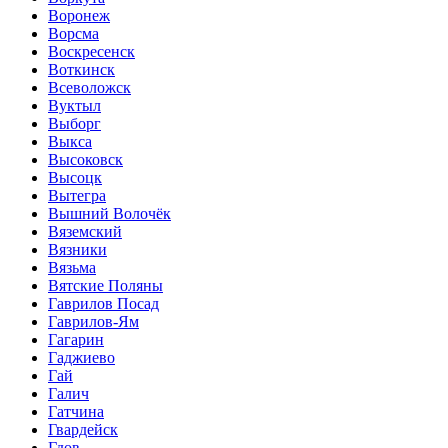
Воронеж
Ворсма
Воскресенск
Воткинск
Всеволожск
Вуктыл
Выборг
Выкса
Высоковск
Высоцк
Вытегра
Вышний Волочёк
Вяземский
Вязники
Вязьма
Вятские Поляны
Гаврилов Посад
Гаврилов-Ям
Гагарин
Гаджиево
Гай
Галич
Гатчина
Гвардейск
Гдов