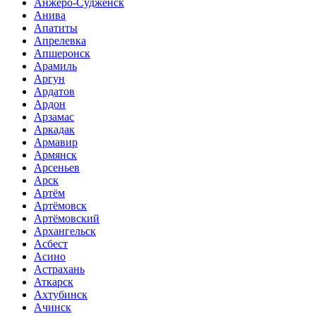
Анжеро-Судженск
Анива
Апатиты
Апрелевка
Апшеронск
Арамиль
Аргун
Ардатов
Ардон
Арзамас
Аркадак
Армавир
Армянск
Арсеньев
Арск
Артём
Артёмовск
Артёмовский
Архангельск
Асбест
Асино
Астрахань
Аткарск
Ахтубинск
Ачинск