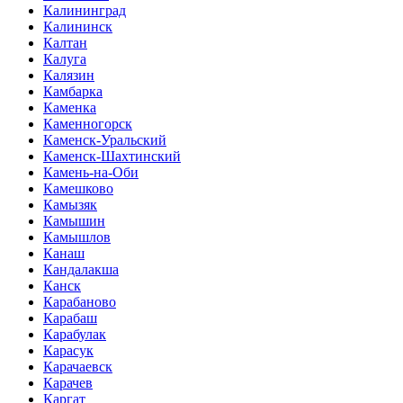
Калининград
Калининск
Калтан
Калуга
Калязин
Камбарка
Каменка
Каменногорск
Каменск-Уральский
Каменск-Шахтинский
Камень-на-Оби
Камешково
Камызяк
Камышин
Камышлов
Канаш
Кандалакша
Канск
Карабаново
Карабаш
Карабулак
Карасук
Карачаевск
Карачев
Каргат