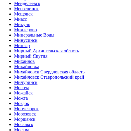
Менделеевск
Мензелинск
Мещовск
Миасс
Микунь
Миллерово
Минеральные Воды
Минусинск
Миньяр
Мирный Архангельская область
Мирный Якутия
Михайлов
Михайловка
Михайловск Свердловская область
Михайловск Ставропольский край
Мичуринск
Могоча
Можайск
Можга
Моздок
Мончегорск
Морозовск
Моршанск
Мосальск
Москва