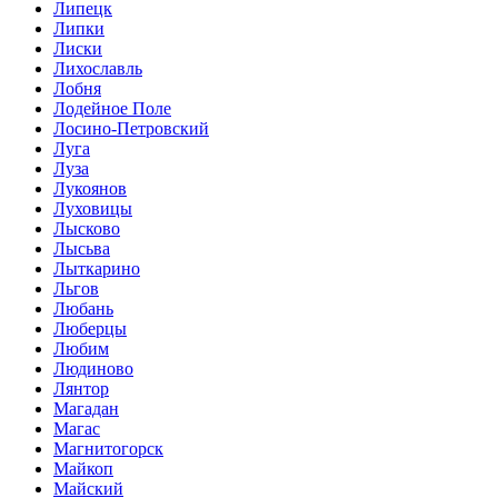
Липецк
Липки
Лиски
Лихославль
Лобня
Лодейное Поле
Лосино-Петровский
Луга
Луза
Лукоянов
Луховицы
Лысково
Лысьва
Лыткарино
Льгов
Любань
Люберцы
Любим
Людиново
Лянтор
Магадан
Магас
Магнитогорск
Майкоп
Майский