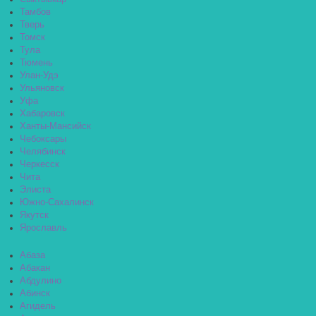
Тамбов
Тверь
Томск
Тула
Тюмень
Улан-Удэ
Ульяновск
Уфа
Хабаровск
Ханты-Мансийск
Чебоксары
Челябинск
Черкесск
Чита
Элиста
Южно-Сахалинск
Якутск
Ярославль
Абаза
Абакан
Абдулино
Абинск
Агидель