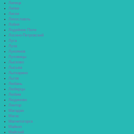
Липецк
Липки
Лиски
Лихославль
Лобня
Лодейное Поле
Лосино-Петровский
Луга
Луза
Лукоянов
Луховицы
Лысково
Лысьва
Лыткарино
Льгов
Любань
Люберцы
Любим
Людиново
Лянтор
Магадан
Магас
Магнитогорск
Майкоп
Майский