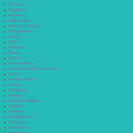
Москва
Мурманск
Нальчик
Нарьян-Мар
Нижний Новгород
Новосибирск
Омск
Орёл
Оренбург
Пенза
Пермь
Петрозаводск
Петропавловск-Камчатский
Псков
Ростов-на-Дону
Рязань
Салехард
Самара
Санкт-Петербург
Саранск
Саратов
Симферополь
Смоленск
Ставрополь
Сыктывкар