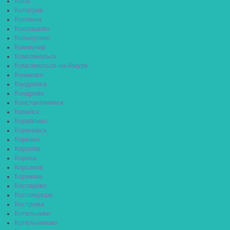
Кола
Кологрив
Коломна
Колпашево
Кольчугино
Коммунар
Комсомольск
Комсомольск-на-Амуре
Конаково
Кондопога
Кондрово
Константиновск
Копейск
Кораблино
Кореновск
Коркино
Королёв
Короча
Корсаков
Коряжма
Костерёво
Костомукша
Кострома
Котельники
Котельниково