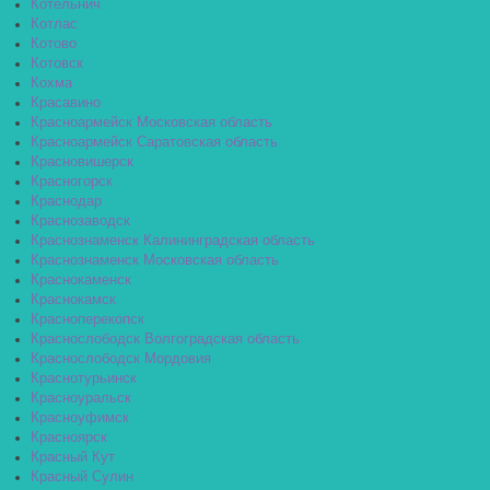
Котельнич
Котлас
Котово
Котовск
Кохма
Красавино
Красноармейск Московская область
Красноармейск Саратовская область
Красновишерск
Красногорск
Краснодар
Краснозаводск
Краснознаменск Калининградская область
Краснознаменск Московская область
Краснокаменск
Краснокамск
Красноперекопск
Краснослободск Волгоградская область
Краснослободск Мордовия
Краснотурьинск
Красноуральск
Красноуфимск
Красноярск
Красный Кут
Красный Сулин