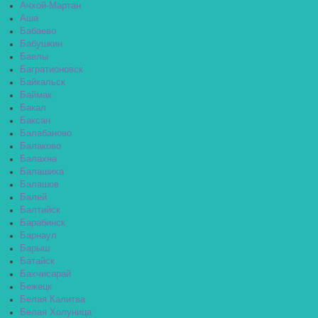
Ачхой-Мартан
Аша
Бабаево
Бабушкин
Бавлы
Багратионовск
Байкальск
Баймак
Бакал
Баксан
Балабаново
Балаково
Балахна
Балашиха
Балашов
Балей
Балтийск
Барабинск
Барнаул
Барыш
Батайск
Бахчисарай
Бежецк
Белая Калитва
Белая Холуница