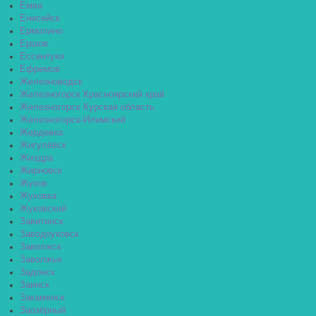
Емва
Енисейск
Ермолино
Ершов
Ессентуки
Ефремов
Железноводск
Железногорск Красноярский край
Железногорск Курская область
Железногорск-Илимский
Жердевка
Жигулёвск
Жиздра
Жирновск
Жуков
Жуковка
Жуковский
Завитинск
Заводоуковск
Заволжск
Заволжье
Задонск
Заинск
Закаменск
Заозёрный