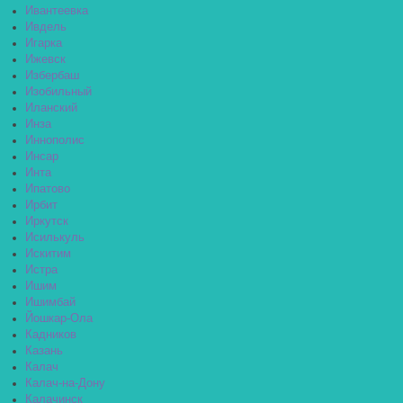
Ивантеевка
Ивдель
Игарка
Ижевск
Избербаш
Изобильный
Иланский
Инза
Иннополис
Инсар
Инта
Ипатово
Ирбит
Иркутск
Исилькуль
Искитим
Истра
Ишим
Ишимбай
Йошкар-Ола
Кадников
Казань
Калач
Калач-на-Дону
Калачинск