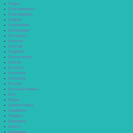
Бирюч
Благовещенск
Благодарный
Бобров
Богданович
Богородицк
Богородск
Боготол
Богучар
Бодайбо
Бокситогорск
Болгар
Бологое
Болотное
Болохово
Болхов
Большой Камень
Бор
Борзя
Борисоглебск
Боровичи
Боровск
Бородино
Братск
Бронницы