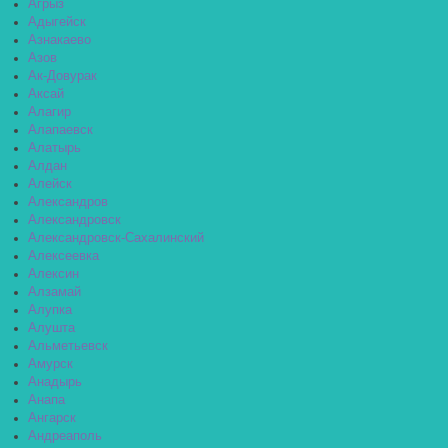
Агрыз
Адыгейск
Азнакаево
Азов
Ак-Довурак
Аксай
Алагир
Алапаевск
Алатырь
Алдан
Алейск
Александров
Александровск
Александровск-Сахалинский
Алексеевка
Алексин
Алзамай
Алупка
Алушта
Альметьевск
Амурск
Анадырь
Анапа
Ангарск
Андреаполь