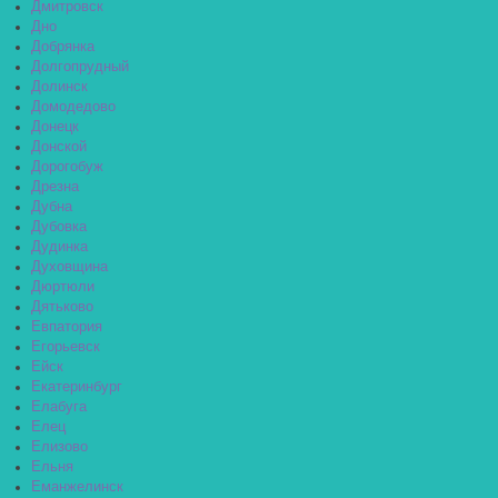
Дмитровск
Дно
Добрянка
Долгопрудный
Долинск
Домодедово
Донецк
Донской
Дорогобуж
Дрезна
Дубна
Дубовка
Дудинка
Духовщина
Дюртюли
Дятьково
Евпатория
Егорьевск
Ейск
Екатеринбург
Елабуга
Елец
Елизово
Ельня
Еманжелинск