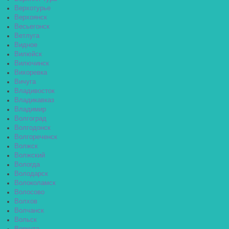
Верхотурье
Верхоянск
Весьегонск
Ветлуга
Видное
Вилюйск
Вилючинск
Вихоревка
Вичуга
Владивосток
Владикавказ
Владимир
Волгоград
Волгодонск
Волгореченск
Волжск
Волжский
Вологда
Володарск
Волоколамск
Волосово
Волхов
Волчанск
Вольск