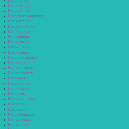
Никольское
Новая Ладога
Новая Ляля
Новоалександровск
Новоалтайск
Новоаннинский
Нововоронеж
Новодвинск
Новозыбков
Новокубанск
Новокузнецк
Новокуйбышевск
Новомичуринск
Новомосковск
Новопавловск
Новоржев
Новороссийск
Новосибирск
Новосиль
Новосокольники
Новотроицк
Новоузенск
Новоульяновск
Новоуральск
Новохопёрск