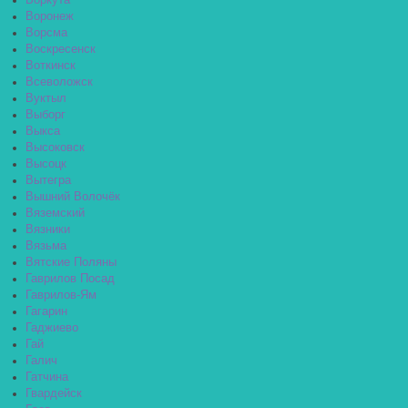
Воркута
Воронеж
Ворсма
Воскресенск
Воткинск
Всеволожск
Вуктыл
Выборг
Выкса
Высоковск
Высоцк
Вытегра
Вышний Волочёк
Вяземский
Вязники
Вязьма
Вятские Поляны
Гаврилов Посад
Гаврилов-Ям
Гагарин
Гаджиево
Гай
Галич
Гатчина
Гвардейск