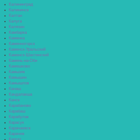
Калининград
Калининск
Калтан
Калуга
Калязин
Камбарка
Каменка
Каменногорск
Каменск-Уральский
Каменск-Шахтинский
Камень-на-Оби
Камешково
Камызяк
Камышин
Камышлов
Канаш
Кандалакша
Канск
Карабаново
Карабаш
Карабулак
Карасук
Карачаевск
Карачев
Каргат