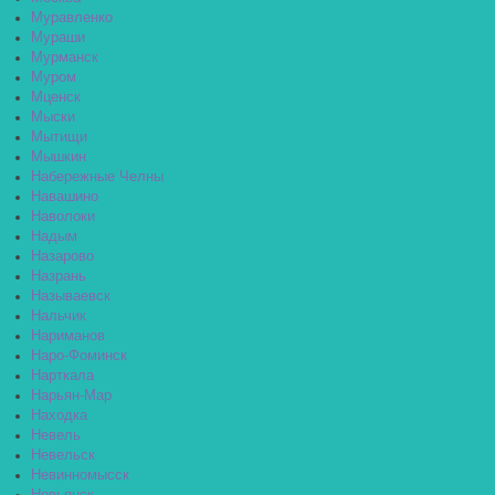
Муравленко
Мураши
Мурманск
Муром
Мценск
Мыски
Мытищи
Мышкин
Набережные Челны
Навашино
Наволоки
Надым
Назарово
Назрань
Называевск
Нальчик
Нариманов
Наро-Фоминск
Нарткала
Нарьян-Мар
Находка
Невель
Невельск
Невинномысск