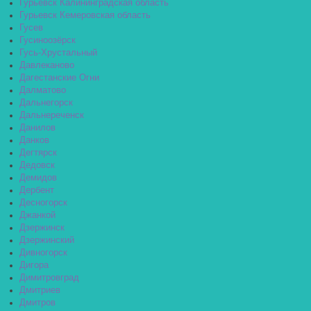
Гурьевск Калининградская область
Гурьевск Кемеровская область
Гусев
Гусиноозёрск
Гусь-Хрустальный
Давлеканово
Дагестанские Огни
Далматово
Дальнегорск
Дальнереченск
Данилов
Данков
Дегтярск
Дедовск
Демидов
Дербент
Десногорск
Джанкой
Дзержинск
Дзержинский
Дивногорск
Дигора
Димитровград
Дмитриев
Дмитров