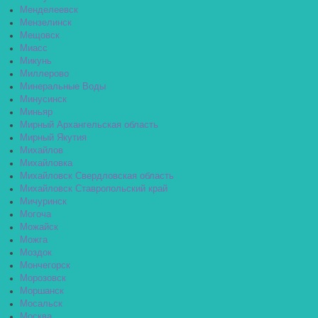
Менделеевск
Мензелинск
Мещовск
Миасс
Микунь
Миллерово
Минеральные Воды
Минусинск
Миньяр
Мирный Архангельская область
Мирный Якутия
Михайлов
Михайловка
Михайловск Свердловская область
Михайловск Ставропольский край
Мичуринск
Могоча
Можайск
Можга
Моздок
Мончегорск
Морозовск
Моршанск
Мосальск
Москва