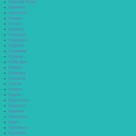
Красный Холм
Кремёнки
Кропоткин
Крымск
Кстово
Кубинка
Кувандык
Кувшиново
Кудрово
Кудымкар
Кузнецк
Куйбышев
Кукмор
Кулебаки
Кумертау
Кунгур
Купино
Курган
Курганинск
Курильск
Курлово
Куровское
Курск
Куртамыш
Курчалой