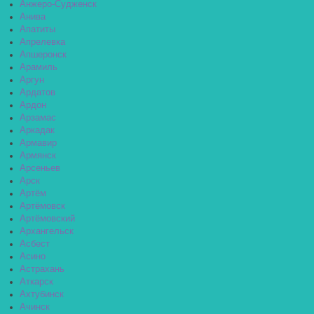
Анжеро-Судженск
Анива
Апатиты
Апрелевка
Апшеронск
Арамиль
Аргун
Ардатов
Ардон
Арзамас
Аркадак
Армавир
Армянск
Арсеньев
Арск
Артём
Артёмовск
Артёмовский
Архангельск
Асбест
Асино
Астрахань
Аткарск
Ахтубинск
Ачинск