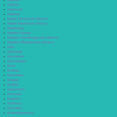
Киренск
Киржач
Кириллов
Кириши
Киров Калужская область
Киров Кировская область
Кировград
Кирово-Чепецк
Кировск Ленинградская область
Кировск Мурманская область
Кирс
Кирсанов
Киселёвск
Кисловодск
Клин
Клинцы
Княгинино
Ковдор
Ковров
Ковылкино
Когалым
Кодинск
Козельск
Козловка
Козьмодемьянск