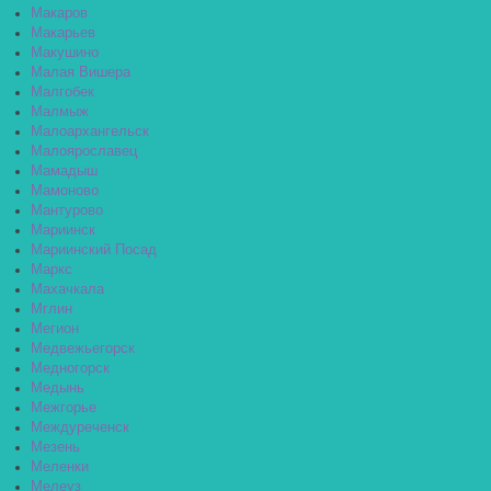
Макаров
Макарьев
Макушино
Малая Вишера
Малгобек
Малмыж
Малоархангельск
Малоярославец
Мамадыш
Мамоново
Мантурово
Мариинск
Мариинский Посад
Маркс
Махачкала
Мглин
Мегион
Медвежьегорск
Медногорск
Медынь
Межгорье
Междуреченск
Мезень
Меленки
Мелеуз