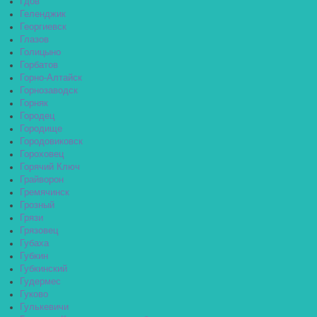
Гдов
Геленджик
Георгиевск
Глазов
Голицыно
Горбатов
Горно-Алтайск
Горнозаводск
Горняк
Городец
Городище
Городовиковск
Гороховец
Горячий Ключ
Грайворон
Гремячинск
Грозный
Грязи
Грязовец
Губаха
Губкин
Губкинский
Гудермес
Гуково
Гулькевичи