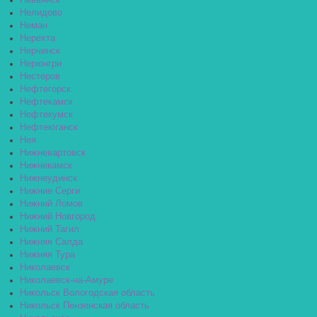
Невьянск
Нелидово
Неман
Нерехта
Нерчинск
Нерюнгри
Нестеров
Нефтегорск
Нефтекамск
Нефтекумск
Нефтеюганск
Нея
Нижневартовск
Нижнекамск
Нижнеудинск
Нижние Серги
Нижний Ломов
Нижний Новгород
Нижний Тагил
Нижняя Салда
Нижняя Тура
Николаевск
Николаевск-на-Амуре
Никольск Вологодская область
Никольск Пензенская область