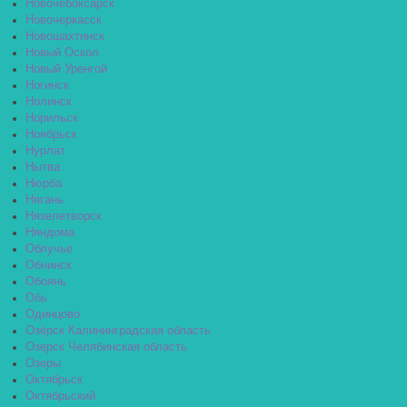
Новочебоксарск
Новочеркасск
Новошахтинск
Новый Оскол
Новый Уренгой
Ногинск
Нолинск
Норильск
Ноябрьск
Нурлат
Нытва
Нюрба
Нягань
Нязелетворск
Няндома
Облучье
Обнинск
Обоянь
Обь
Одинцово
Озёрск Калининградская область
Озерск Челябинская область
Озеры
Октябрьск
Октябрьский