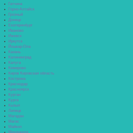
Гатчина
Горно-Алтайск
Грозный
Донецк
Екатеринбург
Иваново
Ижевск
Иркутск
Йошкар-Ола
Казань
Калининград
Калуга
Кемерово
Киров Кировская область
Кострома
Краснодар
Красноярск
Курган
Курск
Кызыл
Липецк
Магадан
Магас
Майкоп
Махачкала