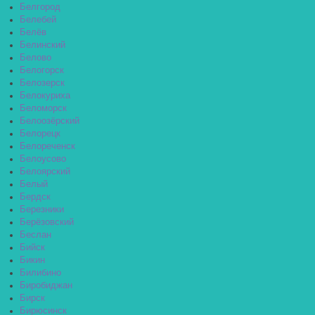
Белгород
Белебей
Белёв
Белинский
Белово
Белогорск
Белозерск
Белокуриха
Беломорск
Белоозёрский
Белорецк
Белореченск
Белоусово
Белоярский
Белый
Бердск
Березники
Берёзовский
Беслан
Бийск
Бикин
Билибино
Биробиджан
Бирск
Бирюсинск