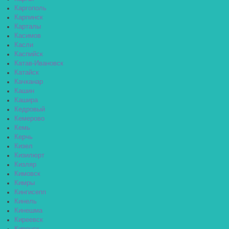
Каргополь
Карпинск
Карталы
Касимов
Касли
Каспийск
Катав-Ивановск
Катайск
Качканар
Кашин
Кашира
Кедровый
Кемерово
Кемь
Керчь
Кизел
Кизилюрт
Кизляр
Кимовск
Кимры
Кингисепп
Кинель
Кинешма
Киреевск