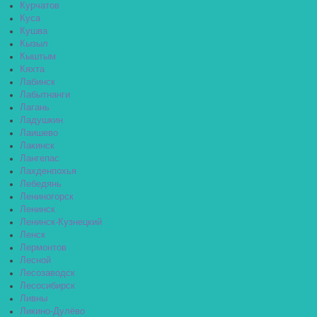
Курчатов
Куса
Кушва
Кызыл
Кыштым
Кяхта
Лабинск
Лабытнанги
Лагань
Ладушкин
Лаишево
Лакинск
Лангепас
Лахденпохья
Лебедянь
Лениногорск
Ленинск
Ленинск-Кузнецкий
Ленск
Лермонтов
Лесной
Лесозаводск
Лесосибирск
Ливны
Ликино-Дулёво