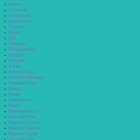
Брянск
Бугульма
Бугуруслан
Будённовск
Бузулук
Буинск
Буй
Буйнакск
Бутурлиновка
Валдай
Валуйки
Велиж
Великие Луки
Великий Новгород
Великий Устюг
Вельск
Венёв
Верещагино
Верея
Верхнеуральск
Верхний Тагил
Верхний Уфалей
Верхняя Пышма
Верхняя Салда
Верхняя Тура