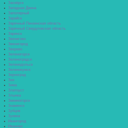
Заозёрск
Западная Двина
Заполярный
Зарайск
Заречный Пензенская область
Заречный Свердловская область
Заринск
Звенигово
Звенигород
Зверево
Зеленогорск
Зеленоградск
Зеленодольск
Зеленокумск
Зерноград
Зея
Зима
Златоуст
Злынка
Змеиногорск
Знаменск
Зубцов
Зуевка
Ивангород
Иваново