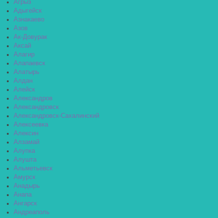
Агрыз
Адыгейск
Азнакаево
Азов
Ак-Довурак
Аксай
Алагир
Алапаевск
Алатырь
Алдан
Алейск
Александров
Александровск
Александровск-Сахалинский
Алексеевка
Алексин
Алзамай
Алупка
Алушта
Альметьевск
Амурск
Анадырь
Анапа
Ангарск
Андреаполь