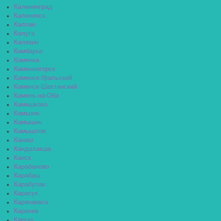
Калининград
Калининск
Калтан
Калуга
Калязин
Камбарка
Каменка
Каменногорск
Каменск-Уральский
Каменск-Шахтинский
Камень-на-Оби
Камешково
Камызяк
Камышин
Камышлов
Канаш
Кандалакша
Канск
Карабаново
Карабаш
Карабулак
Карасук
Карачаевск
Карачев
Каргат