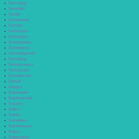
Белгород
Белебей
Белёв
Белинский
Белово
Белогорск
Белозерск
Белокуриха
Беломорск
Белоозёрский
Белорецк
Белореченск
Белоусово
Белоярский
Белый
Бердск
Березники
Берёзовский
Беслан
Бийск
Бикин
Билибино
Биробиджан
Бирск
Бирюсинск