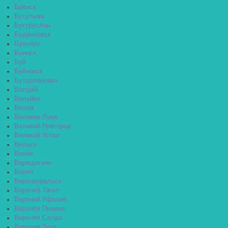
Брянск
Бугульма
Бугуруслан
Будённовск
Бузулук
Буинск
Буй
Буйнакск
Бутурлиновка
Валдай
Валуйки
Велиж
Великие Луки
Великий Новгород
Великий Устюг
Вельск
Венёв
Верещагино
Верея
Верхнеуральск
Верхний Тагил
Верхний Уфалей
Верхняя Пышма
Верхняя Салда
Верхняя Тура