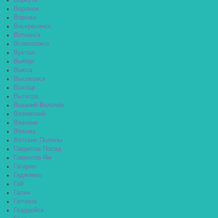
Воркута
Воронеж
Ворсма
Воскресенск
Воткинск
Всеволожск
Вуктыл
Выборг
Выкса
Высоковск
Высоцк
Вытегра
Вышний Волочёк
Вяземский
Вязники
Вязьма
Вятские Поляны
Гаврилов Посад
Гаврилов-Ям
Гагарин
Гаджиево
Гай
Галич
Гатчина
Гвардейск