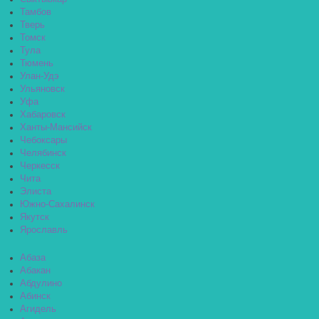
Тамбов
Тверь
Томск
Тула
Тюмень
Улан-Удэ
Ульяновск
Уфа
Хабаровск
Ханты-Мансийск
Чебоксары
Челябинск
Черкесск
Чита
Элиста
Южно-Сахалинск
Якутск
Ярославль
Абаза
Абакан
Абдулино
Абинск
Агидель