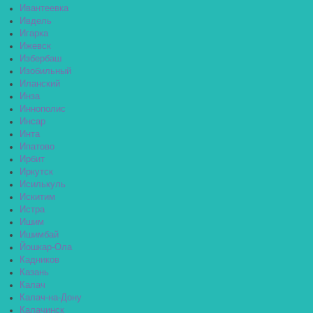
Ивантеевка
Ивдель
Игарка
Ижевск
Избербаш
Изобильный
Иланский
Инза
Иннополис
Инсар
Инта
Ипатово
Ирбит
Иркутск
Исилькуль
Искитим
Истра
Ишим
Ишимбай
Йошкар-Ола
Кадников
Казань
Калач
Калач-на-Дону
Калачинск