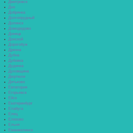
Дмитровск
Дно
Добрянка
Долгопрудный
Долинск
Домодедово
Донецк
Донской
Дорогобуж
Дрезна
Дубна
Дубовка
Дудинка
Духовщина
Дюртюли
Дятьково
Евпатория
Егорьевск
Ейск
Екатеринбург
Елабуга
Елец
Елизово
Ельня
Еманжелинск