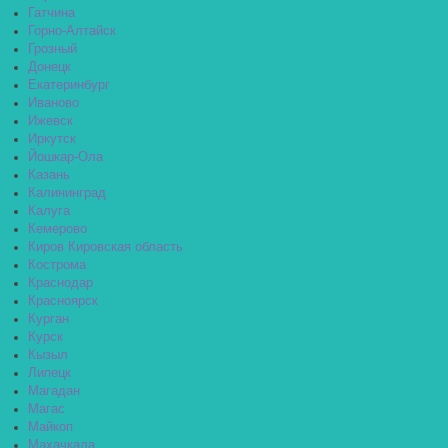
Гатчина
Горно-Алтайск
Грозный
Донецк
Екатеринбург
Иваново
Ижевск
Иркутск
Йошкар-Ола
Казань
Калининград
Калуга
Кемерово
Киров Кировская область
Кострома
Краснодар
Красноярск
Курган
Курск
Кызыл
Липецк
Магадан
Магас
Майкоп
Махачкала