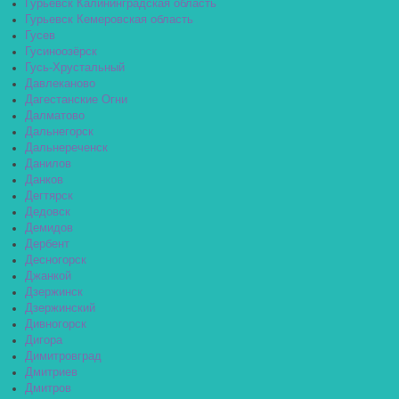
Гурьевск Калининградская область
Гурьевск Кемеровская область
Гусев
Гусиноозёрск
Гусь-Хрустальный
Давлеканово
Дагестанские Огни
Далматово
Дальнегорск
Дальнереченск
Данилов
Данков
Дегтярск
Дедовск
Демидов
Дербент
Десногорск
Джанкой
Дзержинск
Дзержинский
Дивногорск
Дигора
Димитровград
Дмитриев
Дмитров