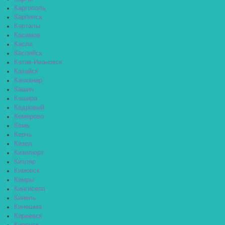
Каргополь
Карпинск
Карталы
Касимов
Касли
Каспийск
Катав-Ивановск
Катайск
Качканар
Кашин
Кашира
Кедровый
Кемерово
Кемь
Керчь
Кизел
Кизилюрт
Кизляр
Кимовск
Кимры
Кингисепп
Кинель
Кинешма
Киреевск