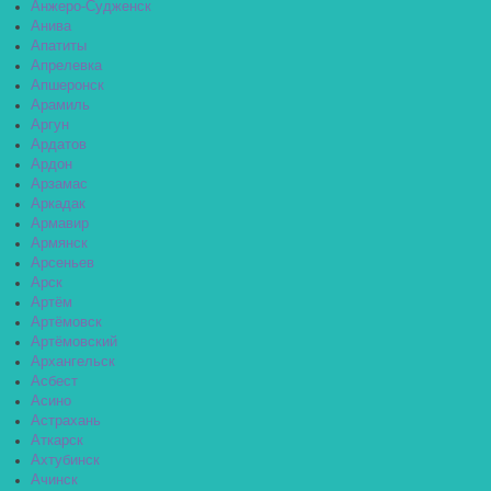
Анжеро-Судженск
Анива
Апатиты
Апрелевка
Апшеронск
Арамиль
Аргун
Ардатов
Ардон
Арзамас
Аркадак
Армавир
Армянск
Арсеньев
Арск
Артём
Артёмовск
Артёмовский
Архангельск
Асбест
Асино
Астрахань
Аткарск
Ахтубинск
Ачинск