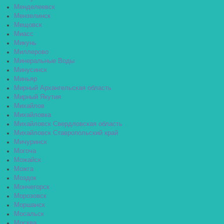
Менделеевск
Мензелинск
Мещовск
Миасс
Микунь
Миллерово
Минеральные Воды
Минусинск
Миньяр
Мирный Архангельская область
Мирный Якутия
Михайлов
Михайловка
Михайловск Свердловская область
Михайловск Ставропольский край
Мичуринск
Могоча
Можайск
Можга
Моздок
Мончегорск
Морозовск
Моршанск
Мосальск
Москва