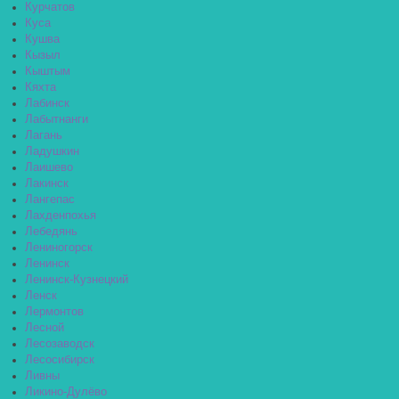
Курчатов
Куса
Кушва
Кызыл
Кыштым
Кяхта
Лабинск
Лабытнанги
Лагань
Ладушкин
Лаишево
Лакинск
Лангепас
Лахденпохья
Лебедянь
Лениногорск
Ленинск
Ленинск-Кузнецкий
Ленск
Лермонтов
Лесной
Лесозаводск
Лесосибирск
Ливны
Ликино-Дулёво