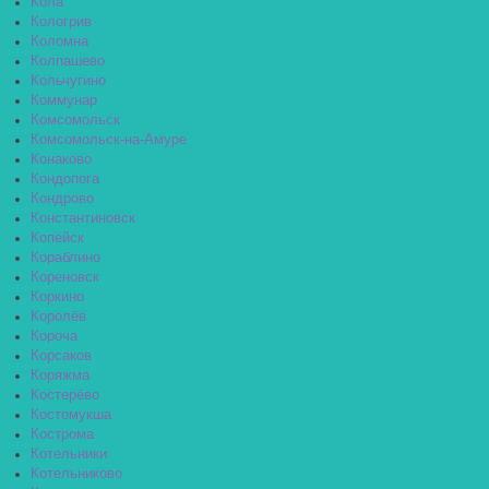
Кола
Кологрив
Коломна
Колпашево
Кольчугино
Коммунар
Комсомольск
Комсомольск-на-Амуре
Конаково
Кондопога
Кондрово
Константиновск
Копейск
Кораблино
Кореновск
Коркино
Королёв
Короча
Корсаков
Коряжма
Костерёво
Костомукша
Кострома
Котельники
Котельниково