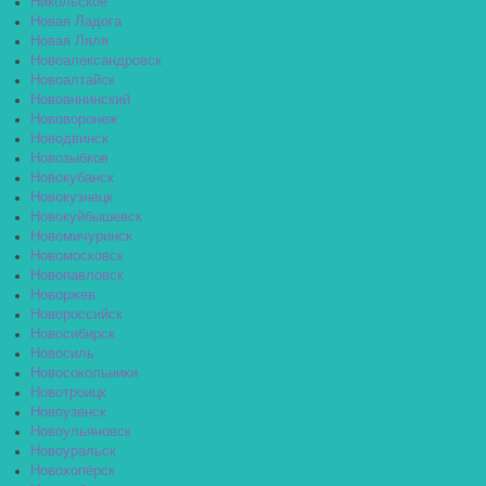
Никольское
Новая Ладога
Новая Ляля
Новоалександровск
Новоалтайск
Новоаннинский
Нововоронеж
Новодвинск
Новозыбков
Новокубанск
Новокузнецк
Новокуйбышевск
Новомичуринск
Новомосковск
Новопавловск
Новоржев
Новороссийск
Новосибирск
Новосиль
Новосокольники
Новотроицк
Новоузенск
Новоульяновск
Новоуральск
Новохопёрск