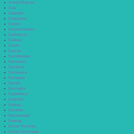
Ачхой-Мартан
Аша
Бабаево
Бабушкин
Бавлы
Багратионовск
Байкальск
Баймак
Бакал
Баксан
Балабаново
Балаково
Балахна
Балашиха
Балашов
Балей
Балтийск
Барабинск
Барнаул
Барыш
Батайск
Бахчисарай
Бежецк
Белая Калитва
Белая Холуница