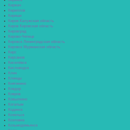
Киренск
Киржач
Кириллов
Кириши
Киров Калужская область
Киров Кировская область
Кировград
Кирово-Чепецк
Кировск Ленинградская область
Кировск Мурманская область
Кирс
Кирсанов
Киселёвск
Кисловодск
Клин
Клинцы
Княгинино
Ковдор
Ковров
Ковылкино
Когалым
Кодинск
Козельск
Козловка
Козьмодемьянск