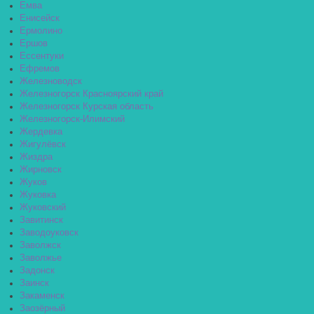
Емва
Енисейск
Ермолино
Ершов
Ессентуки
Ефремов
Железноводск
Железногорск Красноярский край
Железногорск Курская область
Железногорск-Илимский
Жердевка
Жигулёвск
Жиздра
Жирновск
Жуков
Жуковка
Жуковский
Завитинск
Заводоуковск
Заволжск
Заволжье
Задонск
Заинск
Закаменск
Заозёрный