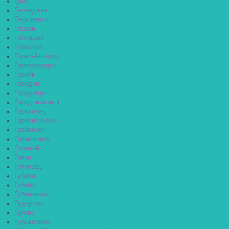
Гдов
Геленджик
Георгиевск
Глазов
Голицыно
Горбатов
Горно-Алтайск
Горнозаводск
Горняк
Городец
Городище
Городовиковск
Гороховец
Горячий Ключ
Грайворон
Гремячинск
Грозный
Грязи
Грязовец
Губаха
Губкин
Губкинский
Гудермес
Гуково
Гулькевичи