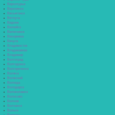
Верхотурье
Верхоянск
Весьегонск
Ветлуга
Видное
Вилюйск
Вилючинск
Вихоревка
Вичуга
Владивосток
Владикавказ
Владимир
Волгоград
Волгодонск
Волгореченск
Волжск
Волжский
Вологда
Володарск
Волоколамск
Волосово
Волхов
Волчанск
Вольск