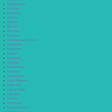
Муравленко
Мураши
Мурманск
Муром
Мценск
Мыски
Мытищи
Мышкин
Набережные Челны
Навашино
Наволоки
Надым
Назарово
Назрань
Называевск
Нальчик
Нариманов
Наро-Фоминск
Нарткала
Нарьян-Мар
Находка
Невель
Невельск
Невинномысск