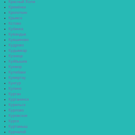
Красный Холм
Кремёнки
Кропоткин
Крымск
Кстово
Кубинка
Кувандык
Кувшиново
Кудрово
Кудымкар
Кузнецк
Куйбышев
Кукмор
Кулебаки
Кумертау
Кунгур
Купино
Курган
Курганинск
Курильск
Курлово
Куровское
Курск
Куртамыш
Курчалой