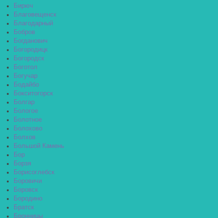
Бирюч
Благовещенск
Благодарный
Бобров
Богданович
Богородицк
Богородск
Боготол
Богучар
Бодайбо
Бокситогорск
Болгар
Бологое
Болотное
Болохово
Болхов
Большой Камень
Бор
Борзя
Борисоглебск
Боровичи
Боровск
Бородино
Братск
Бронницы