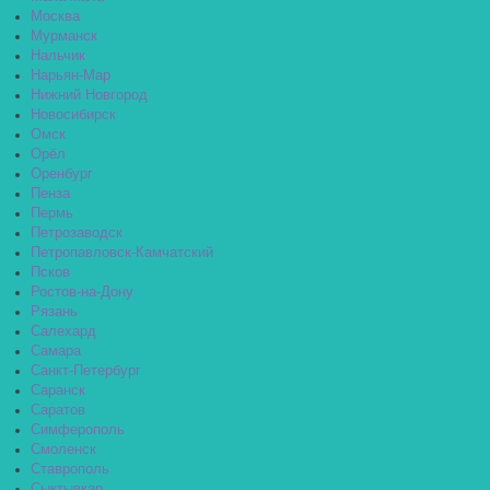
Москва
Мурманск
Нальчик
Нарьян-Мар
Нижний Новгород
Новосибирск
Омск
Орёл
Оренбург
Пенза
Пермь
Петрозаводск
Петропавловск-Камчатский
Псков
Ростов-на-Дону
Рязань
Салехард
Самара
Санкт-Петербург
Саранск
Саратов
Симферополь
Смоленск
Ставрополь
Сыктывкар