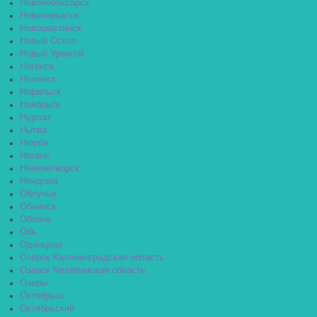
Новочебоксарск
Новочеркасск
Новошахтинск
Новый Оскол
Новый Уренгой
Ногинск
Нолинск
Норильск
Ноябрьск
Нурлат
Нытва
Нюрба
Нягань
Нязелетворск
Няндома
Облучье
Обнинск
Обоянь
Обь
Одинцово
Озёрск Калининградская область
Озерск Челябинская область
Озеры
Октябрьск
Октябрьский