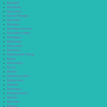
Макаров
Макарьев
Макушино
Малая Вишера
Малгобек
Малмыж
Малоархангельск
Малоярославец
Мамадыш
Мамоново
Мантурово
Мариинск
Мариинский Посад
Маркс
Махачкала
Мглин
Мегион
Медвежьегорск
Медногорск
Медынь
Межгорье
Междуреченск
Мезень
Меленки
Мелеуз