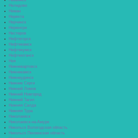
Невьянск
Нелидово
Неман
Нерехта
Нерчинск
Нерюнгри
Нестеров
Нефтегорск
Нефтекамск
Нефтекумск
Нефтеюганск
Нея
Нижневартовск
Нижнекамск
Нижнеудинск
Нижние Серги
Нижний Ломов
Нижний Новгород
Нижний Тагил
Нижняя Салда
Нижняя Тура
Николаевск
Николаевск-на-Амуре
Никольск Вологодская область
Никольск Пензенская область