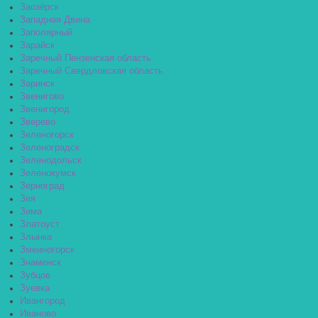
Заозёрск
Западная Двина
Заполярный
Зарайск
Заречный Пензенская область
Заречный Свердловская область
Заринск
Звенигово
Звенигород
Зверево
Зеленогорск
Зеленоградск
Зеленодольск
Зеленокумск
Зерноград
Зея
Зима
Златоуст
Злынка
Змеиногорск
Знаменск
Зубцов
Зуевка
Ивангород
Иваново