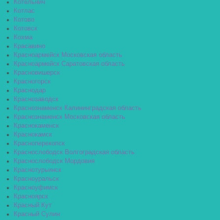
Котельнич
Котлас
Котово
Котовск
Кохма
Красавино
Красноармейск Московская область
Красноармейск Саратовская область
Красновишерск
Красногорск
Краснодар
Краснозаводск
Краснознаменск Калининградская область
Краснознаменск Московская область
Краснокаменск
Краснокамск
Красноперекопск
Краснослободск Волгоградская область
Краснослободск Мордовия
Краснотурьинск
Красноуральск
Красноуфимск
Красноярск
Красный Кут
Красный Сулин