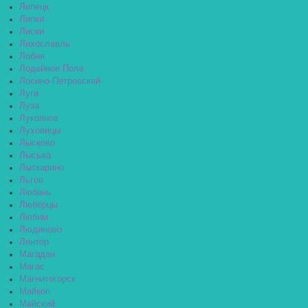
Липецк
Липки
Лиски
Лихославль
Лобня
Лодейное Поле
Лосино-Петровский
Луга
Луза
Лукоянов
Луховицы
Лысково
Лысьва
Лыткарино
Льгов
Любань
Люберцы
Любим
Людиново
Лянтор
Магадан
Магас
Магнитогорск
Майкоп
Майский