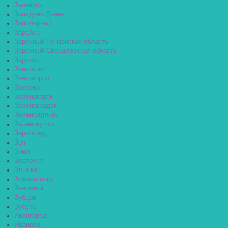
Заозёрск
Западная Двина
Заполярный
Зарайск
Заречный Пензенская область
Заречный Свердловская область
Заринск
Звенигово
Звенигород
Зверево
Зеленогорск
Зеленоградск
Зеленодольск
Зеленокумск
Зерноград
Зея
Зима
Златоуст
Злынка
Змеиногорск
Знаменск
Зубцов
Зуевка
Ивангород
Иваново