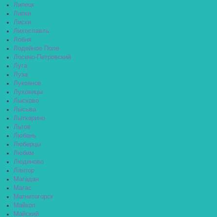
Липецк
Липки
Лиски
Лихославль
Лобня
Лодейное Поле
Лосино-Петровский
Луга
Луза
Лукоянов
Луховицы
Лысково
Лысьва
Лыткарино
Льгов
Любань
Люберцы
Любим
Людиново
Лянтор
Магадан
Магас
Магнитогорск
Майкоп
Майский