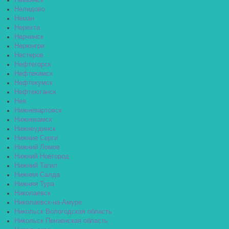
Невьянск
Нелидово
Неман
Нерехта
Нерчинск
Нерюнгри
Нестеров
Нефтегорск
Нефтекамск
Нефтекумск
Нефтеюганск
Нея
Нижневартовск
Нижнекамск
Нижнеудинск
Нижние Серги
Нижний Ломов
Нижний Новгород
Нижний Тагил
Нижняя Салда
Нижняя Тура
Николаевск
Николаевск-на-Амуре
Никольск Вологодская область
Никольск Пензенская область