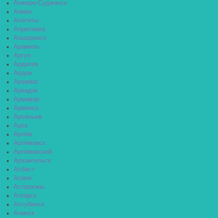
Анжеро-Судженск
Анива
Апатиты
Апрелевка
Апшеронск
Арамиль
Аргун
Ардатов
Ардон
Арзамас
Аркадак
Армавир
Армянск
Арсеньев
Арск
Артём
Артёмовск
Артёмовский
Архангельск
Асбест
Асино
Астрахань
Аткарск
Ахтубинск
Ачинск