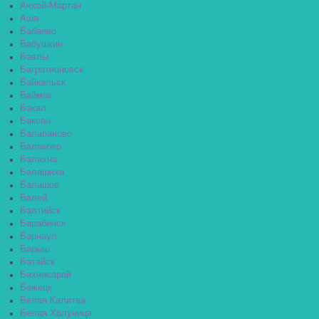
Ачхой-Мартан
Аша
Бабаево
Бабушкин
Бавлы
Багратионовск
Байкальск
Баймак
Бакал
Баксан
Балабаново
Балаково
Балахна
Балашиха
Балашов
Балей
Балтийск
Барабинск
Барнаул
Барыш
Батайск
Бахчисарай
Бежецк
Белая Калитва
Белая Холуница