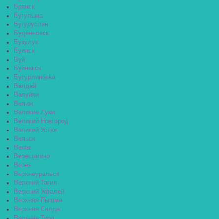
Брянск
Бугульма
Бугуруслан
Будённовск
Бузулук
Буинск
Буй
Буйнакск
Бутурлиновка
Валдай
Валуйки
Велиж
Великие Луки
Великий Новгород
Великий Устюг
Вельск
Венёв
Верещагино
Верея
Верхнеуральск
Верхний Тагил
Верхний Уфалей
Верхняя Пышма
Верхняя Салда
Верхняя Тура