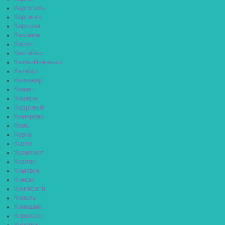
Каргополь
Карпинск
Карталы
Касимов
Касли
Каспийск
Катав-Ивановск
Катайск
Качканар
Кашин
Кашира
Кедровый
Кемерово
Кемь
Керчь
Кизел
Кизилюрт
Кизляр
Кимовск
Кимры
Кингисепп
Кинель
Кинешма
Киреевск