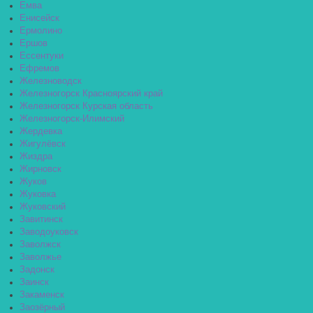
Емва
Енисейск
Ермолино
Ершов
Ессентуки
Ефремов
Железноводск
Железногорск Красноярский край
Железногорск Курская область
Железногорск-Илимский
Жердевка
Жигулёвск
Жиздра
Жирновск
Жуков
Жуковка
Жуковский
Завитинск
Заводоуковск
Заволжск
Заволжье
Задонск
Заинск
Закаменск
Заозёрный