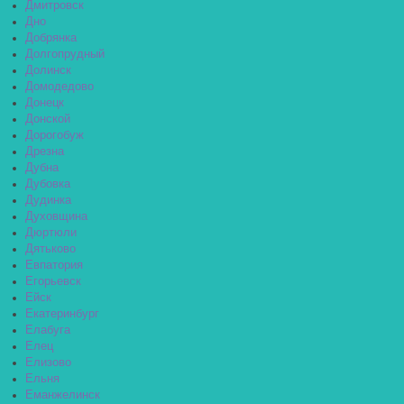
Дмитровск
Дно
Добрянка
Долгопрудный
Долинск
Домодедово
Донецк
Донской
Дорогобуж
Дрезна
Дубна
Дубовка
Дудинка
Духовщина
Дюртюли
Дятьково
Евпатория
Егорьевск
Ейск
Екатеринбург
Елабуга
Елец
Елизово
Ельня
Еманжелинск