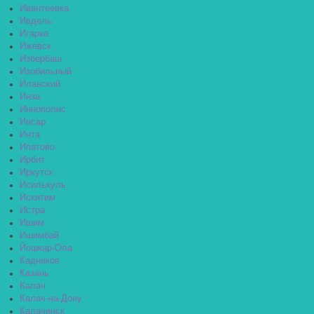
Ивантеевка
Ивдель
Игарка
Ижевск
Избербаш
Изобильный
Иланский
Инза
Иннополис
Инсар
Инта
Ипатово
Ирбит
Иркутск
Исилькуль
Искитим
Истра
Ишим
Ишимбай
Йошкар-Ола
Кадников
Казань
Калач
Калач-на-Дону
Калачинск