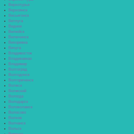
Верхотурье
Верхоянск
Весьегонск
Ветлуга
Видное
Вилюйск
Вилючинск
Вихоревка
Вичуга
Владивосток
Владикавказ
Владимир
Волгоград
Волгодонск
Волгореченск
Волжск
Волжский
Вологда
Володарск
Волоколамск
Волосово
Волхов
Волчанск
Вольск