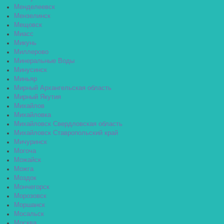
Менделеевск
Мензелинск
Мещовск
Миасс
Микунь
Миллерово
Минеральные Воды
Минусинск
Миньяр
Мирный Архангельская область
Мирный Якутия
Михайлов
Михайловка
Михайловск Свердловская область
Михайловск Ставропольский край
Мичуринск
Могоча
Можайск
Можга
Моздок
Мончегорск
Морозовск
Моршанск
Мосальск
Москва