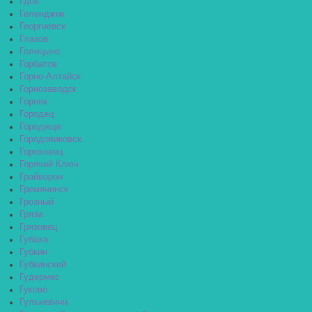
Гдов
Геленджик
Георгиевск
Глазов
Голицыно
Горбатов
Горно-Алтайск
Горнозаводск
Горняк
Городец
Городище
Городовиковск
Гороховец
Горячий Ключ
Грайворон
Гремячинск
Грозный
Грязи
Грязовец
Губаха
Губкин
Губкинский
Гудермес
Гуково
Гулькевичи