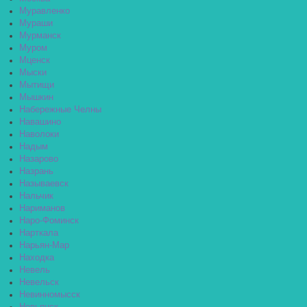
Муравленко
Мураши
Мурманск
Муром
Мценск
Мыски
Мытищи
Мышкин
Набережные Челны
Навашино
Наволоки
Надым
Назарово
Назрань
Называевск
Нальчик
Нариманов
Наро-Фоминск
Нарткала
Нарьян-Мар
Находка
Невель
Невельск
Невинномысск