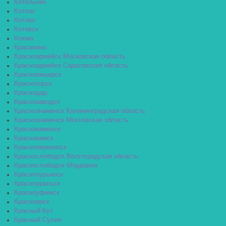
Котельнич
Котлас
Котово
Котовск
Кохма
Красавино
Красноармейск Московская область
Красноармейск Саратовская область
Красновишерск
Красногорск
Краснодар
Краснозаводск
Краснознаменск Калининградская область
Краснознаменск Московская область
Краснокаменск
Краснокамск
Красноперекопск
Краснослободск Волгоградская область
Краснослободск Мордовия
Краснотурьинск
Красноуральск
Красноуфимск
Красноярск
Красный Кут
Красный Сулин