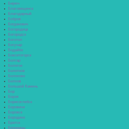
Бирюч
Благовещенск
Благодарный
Бобров
Богданович
Богородицк
Богородск
Боготол
Богучар
Бодайбо
Бокситогорск
Болгар
Бологое
Болотное
Болохово
Болхов
Большой Камень
Бор
Борзя
Борисоглебск
Боровичи
Боровск
Бородино
Братск
Бронницы