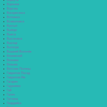
Воркута
Воронеж
Ворсма
Воскресенск
Воткинск
Всеволожск
Вуктыл
Выборг
Выкса
Высоковск
Высоцк
Вытегра
Вышний Волочёк
Вяземский
Вязники
Вязьма
Вятские Поляны
Гаврилов Посад
Гаврилов-Ям
Гагарин
Гаджиево
Гай
Галич
Гатчина
Гвардейск