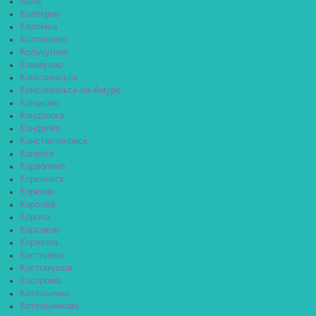
Кола
Кологрив
Коломна
Колпашево
Кольчугино
Коммунар
Комсомольск
Комсомольск-на-Амуре
Конаково
Кондопога
Кондрово
Константиновск
Копейск
Кораблино
Кореновск
Коркино
Королёв
Короча
Корсаков
Коряжма
Костерёво
Костомукша
Кострома
Котельники
Котельниково