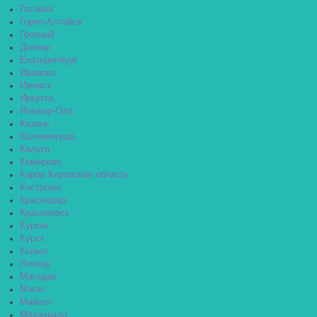
Гатчина
Горно-Алтайск
Грозный
Донецк
Екатеринбург
Иваново
Ижевск
Иркутск
Йошкар-Ола
Казань
Калининград
Калуга
Кемерово
Киров Кировская область
Кострома
Краснодар
Красноярск
Курган
Курск
Кызыл
Липецк
Магадан
Магас
Майкоп
Махачкала