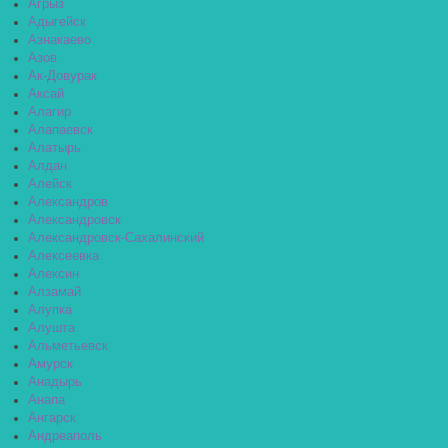
Агрыз
Адыгейск
Азнакаево
Азов
Ак-Довурак
Аксай
Алагир
Алапаевск
Алатырь
Алдан
Алейск
Александров
Александровск
Александровск-Сахалинский
Алексеевка
Алексин
Алзамай
Алупка
Алушта
Альметьевск
Амурск
Анадырь
Анапа
Ангарск
Андреаполь