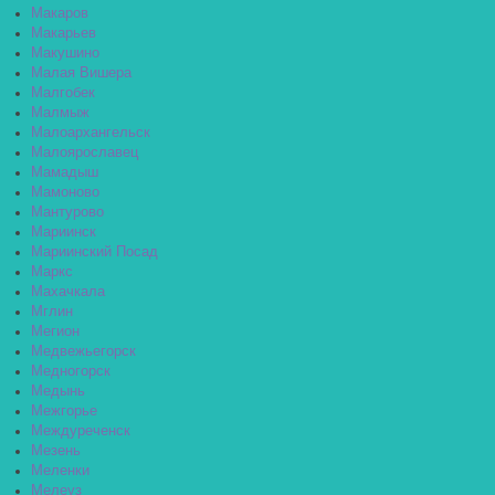
Макаров
Макарьев
Макушино
Малая Вишера
Малгобек
Малмыж
Малоархангельск
Малоярославец
Мамадыш
Мамоново
Мантурово
Мариинск
Мариинский Посад
Маркс
Махачкала
Мглин
Мегион
Медвежьегорск
Медногорск
Медынь
Межгорье
Междуреченск
Мезень
Меленки
Мелеуз