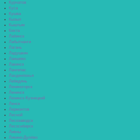
Курчатов
Куса
Кушва
Кызыл
Кыштым
Кяхта
Лабинск
Лабытнанги
Лагань
Ладушкин
Лаишево
Лакинск
Лангепас
Лахденпохья
Лебедянь
Лениногорск
Ленинск
Ленинск-Кузнецкий
Ленск
Лермонтов
Лесной
Лесозаводск
Лесосибирск
Ливны
Ликино-Дулёво