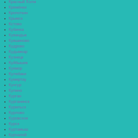
Красный Холм
Кремёнки
Кропоткин
Крымск
Кстово
Кубинка
Кувандык
Кувшиново
Кудрово
Кудымкар
Кузнецк
Куйбышев
Кукмор
Кулебаки
Кумертау
Кунгур
Купино
Курган
Курганинск
Курильск
Курлово
Куровское
Курск
Куртамыш
Курчалой