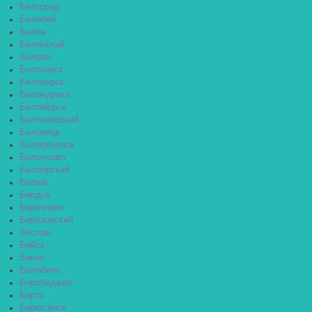
Белгород
Белебей
Белёв
Белинский
Белово
Белогорск
Белозерск
Белокуриха
Беломорск
Белоозёрский
Белорецк
Белореченск
Белоусово
Белоярский
Белый
Бердск
Березники
Берёзовский
Беслан
Бийск
Бикин
Билибино
Биробиджан
Бирск
Бирюсинск