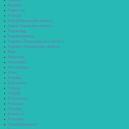
Киренск
Киржач
Кириллов
Кириши
Киров Калужская область
Киров Кировская область
Кировград
Кирово-Чепецк
Кировск Ленинградская область
Кировск Мурманская область
Кирс
Кирсанов
Киселёвск
Кисловодск
Клин
Клинцы
Княгинино
Ковдор
Ковров
Ковылкино
Когалым
Кодинск
Козельск
Козловка
Козьмодемьянск