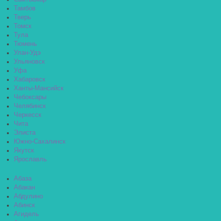
Тамбов
Тверь
Томск
Тула
Тюмень
Улан-Удэ
Ульяновск
Уфа
Хабаровск
Ханты-Мансийск
Чебоксары
Челябинск
Черкесск
Чита
Элиста
Южно-Сахалинск
Якутск
Ярославль
Абаза
Абакан
Абдулино
Абинск
Агидель