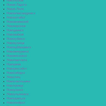
Никольское
Новая Ладога
Новая Ляля
Новоалександровск
Новоалтайск
Новоаннинский
Нововоронеж
Новодвинск
Новозыбков
Новокубанск
Новокузнецк
Новокуйбышевск
Новомичуринск
Новомосковск
Новопавловск
Новоржев
Новороссийск
Новосибирск
Новосиль
Новосокольники
Новотроицк
Новоузенск
Новоульяновск
Новоуральск
Новохопёрск