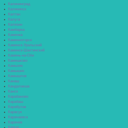
Калининград
Калининск
Калтан
Калуга
Калязин
Камбарка
Каменка
Каменногорск
Каменск-Уральский
Каменск-Шахтинский
Камень-на-Оби
Камешково
Камызяк
Камышин
Камышлов
Канаш
Кандалакша
Канск
Карабаново
Карабаш
Карабулак
Карасук
Карачаевск
Карачев
Каргат