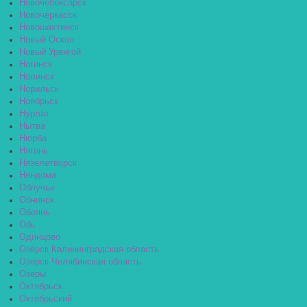
Новочебоксарск
Новочеркасск
Новошахтинск
Новый Оскол
Новый Уренгой
Ногинск
Нолинск
Норильск
Ноябрьск
Нурлат
Нытва
Нюрба
Нягань
Нязелетворск
Няндома
Облучье
Обнинск
Обоянь
Обь
Одинцово
Озёрск Калининградская область
Озерск Челябинская область
Озеры
Октябрьск
Октябрьский