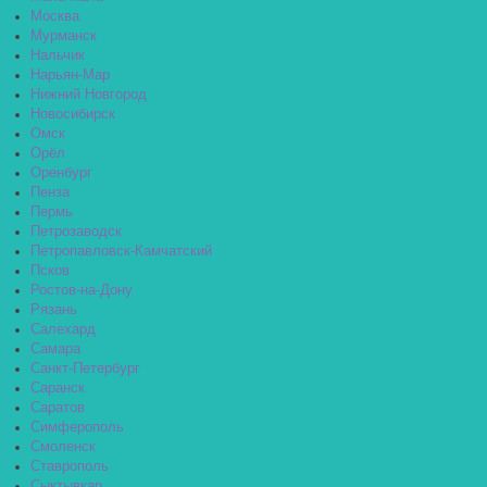
Москва
Мурманск
Нальчик
Нарьян-Мар
Нижний Новгород
Новосибирск
Омск
Орёл
Оренбург
Пенза
Пермь
Петрозаводск
Петропавловск-Камчатский
Псков
Ростов-на-Дону
Рязань
Салехард
Самара
Санкт-Петербург
Саранск
Саратов
Симферополь
Смоленск
Ставрополь
Сыктывкар