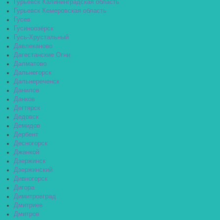
Гурьевск Калининградская область
Гурьевск Кемеровская область
Гусев
Гусиноозёрск
Гусь-Хрустальный
Давлеканово
Дагестанские Огни
Далматово
Дальнегорск
Дальнереченск
Данилов
Данков
Дегтярск
Дедовск
Демидов
Дербент
Десногорск
Джанкой
Дзержинск
Дзержинский
Дивногорск
Дигора
Димитровград
Дмитриев
Дмитров