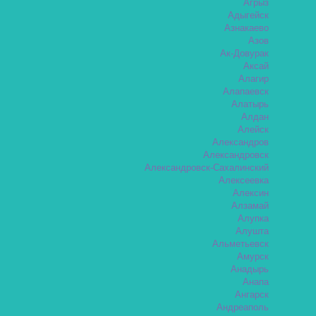
Агрыз
Адыгейск
Азнакаево
Азов
Ак-Довурак
Аксай
Алагир
Алапаевск
Алатырь
Алдан
Алейск
Александров
Александровск
Александровск-Сахалинский
Алексеевка
Алексин
Алзамай
Алупка
Алушта
Альметьевск
Амурск
Анадырь
Анапа
Ангарск
Андреаполь