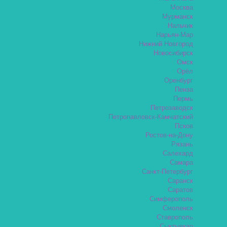
Москва
Мурманск
Нальчик
Нарьян-Мар
Нижний Новгород
Новосибирск
Омск
Орёл
Оренбург
Пенза
Пермь
Петрозаводск
Петропавловск-Камчатский
Псков
Ростов-на-Дону
Рязань
Салехард
Самара
Санкт-Петербург
Саранск
Саратов
Симферополь
Смоленск
Ставрополь
Сыктывкар