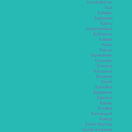
Ачхой-Мартан
Аша
Бабаево
Бабушкин
Бавлы
Багратионовск
Байкальск
Баймак
Бакал
Баксан
Балабаново
Балаково
Балахна
Балашиха
Балашов
Балей
Балтийск
Барабинск
Барнаул
Барыш
Батайск
Бахчисарай
Бежецк
Белая Калитва
Белая Холуница