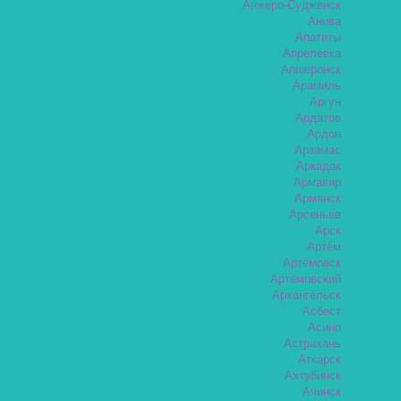
Анжеро-Судженск
Анива
Апатиты
Апрелевка
Апшеронск
Арамиль
Аргун
Ардатов
Ардон
Арзамас
Аркадак
Армавир
Армянск
Арсеньев
Арск
Артём
Артёмовск
Артёмовский
Архангельск
Асбест
Асино
Астрахань
Аткарск
Ахтубинск
Ачинск