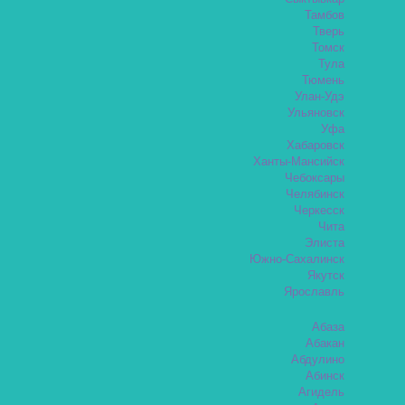
Тамбов
Тверь
Томск
Тула
Тюмень
Улан-Удэ
Ульяновск
Уфа
Хабаровск
Ханты-Мансийск
Чебоксары
Челябинск
Черкесск
Чита
Элиста
Южно-Сахалинск
Якутск
Ярославль
Абаза
Абакан
Абдулино
Абинск
Агидель