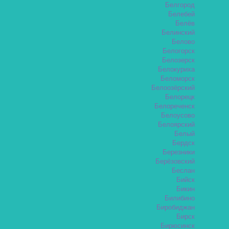
Белгород
Белебей
Белёв
Белинский
Белово
Белогорск
Белозерск
Белокуриха
Беломорск
Белоозёрский
Белорецк
Белореченск
Белоусово
Белоярский
Белый
Бердск
Березники
Берёзовский
Беслан
Бийск
Бикин
Билибино
Биробиджан
Бирск
Бирюсинск