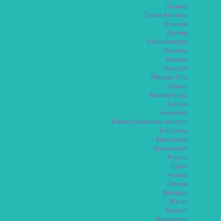
Гатчина
Горно-Алтайск
Грозный
Донецк
Екатеринбург
Иваново
Ижевск
Иркутск
Йошкар-Ола
Казань
Калининград
Калуга
Кемерово
Киров Кировская область
Кострома
Краснодар
Красноярск
Курган
Курск
Кызыл
Липецк
Магадан
Магас
Майкоп
Махачкала