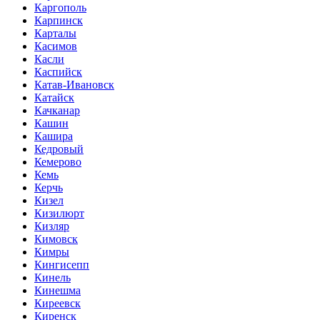
Каргополь
Карпинск
Карталы
Касимов
Касли
Каспийск
Катав-Ивановск
Катайск
Качканар
Кашин
Кашира
Кедровый
Кемерово
Кемь
Керчь
Кизел
Кизилюрт
Кизляр
Кимовск
Кимры
Кингисепп
Кинель
Кинешма
Киреевск
Киренск