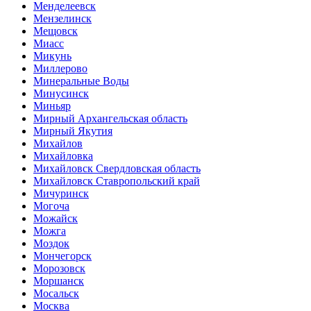
Менделеевск
Мензелинск
Мещовск
Миасс
Микунь
Миллерово
Минеральные Воды
Минусинск
Миньяр
Мирный Архангельская область
Мирный Якутия
Михайлов
Михайловка
Михайловск Свердловская область
Михайловск Ставропольский край
Мичуринск
Могоча
Можайск
Можга
Моздок
Мончегорск
Морозовск
Моршанск
Мосальск
Москва