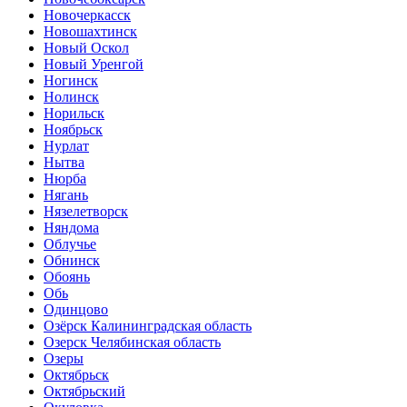
Новочеркасск
Новошахтинск
Новый Оскол
Новый Уренгой
Ногинск
Нолинск
Норильск
Ноябрьск
Нурлат
Нытва
Нюрба
Нягань
Нязелетворск
Няндома
Облучье
Обнинск
Обоянь
Обь
Одинцово
Озёрск Калининградская область
Озерск Челябинская область
Озеры
Октябрьск
Октябрьский