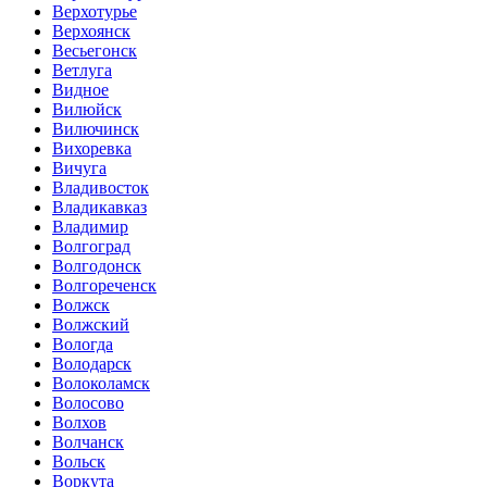
Верхотурье
Верхоянск
Весьегонск
Ветлуга
Видное
Вилюйск
Вилючинск
Вихоревка
Вичуга
Владивосток
Владикавказ
Владимир
Волгоград
Волгодонск
Волгореченск
Волжск
Волжский
Вологда
Володарск
Волоколамск
Волосово
Волхов
Волчанск
Вольск
Воркута