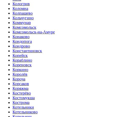
Кологрив
Коломна
Колпашево
Кольчугино
Коммунар
Комсомольск
Комсомольск-на-Амуре
Конаково
Кондопога
Кондрово
Константиновск
Копейск
Кораблино
Кореновск
Коркино
Королёв
Короча
Корсаков
Коряжма
Костерёво
Костомукша
Кострома
Котельники
Котельниково
Котельнич