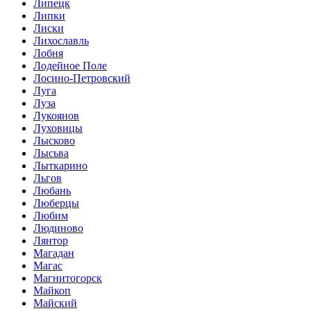
Липецк
Липки
Лиски
Лихославль
Лобня
Лодейное Поле
Лосино-Петровский
Луга
Луза
Лукоянов
Луховицы
Лысково
Лысьва
Лыткарино
Льгов
Любань
Люберцы
Любим
Людиново
Лянтор
Магадан
Магас
Магнитогорск
Майкоп
Майский