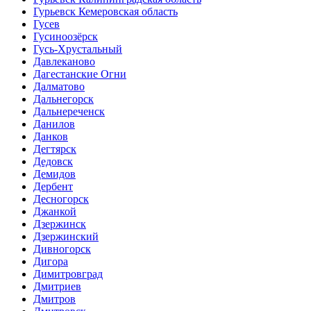
Гурьевск Кемеровская область
Гусев
Гусиноозёрск
Гусь-Хрустальный
Давлеканово
Дагестанские Огни
Далматово
Дальнегорск
Дальнереченск
Данилов
Данков
Дегтярск
Дедовск
Демидов
Дербент
Десногорск
Джанкой
Дзержинск
Дзержинский
Дивногорск
Дигора
Димитровград
Дмитриев
Дмитров