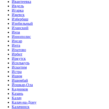
Ивантеевка
Ивдель
Игарка
Ижевск
Избербаш
Изобильный
Иланский
Инза
Иннополис
Инсар
Инта
Ипатово
Ирбит
Иркутск
Исилькуль
Искитим
Истра
Ишим
Ишимбай
Йошкар-Ола
Кадников
Казань
Калач
Калач-на-Дону
Калачинск