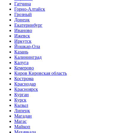
Гатчина
Горно-Алтайск
Грозный
Донецк
Екатеринбург
Иваново
Ижевск
Иркутск
Йошкар-Ола
Казань
Калининград
Калуга
Кемерово
Киров Кировская область
Кострома
Краснодар
Красноярск
Курган
Курск
Кызыл
Липецк
Магадан
Магас
Майкоп
Махачкала