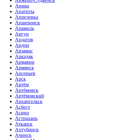
Анжеро-Судженск
Анива
Апатиты
Апрелевка
Апшеронск
Арамиль
Аргун
Ардатов
Ардон
Арзамас
Аркадак
Армавир
Армянск
Арсеньев
Арск
Артём
Артёмовск
Артёмовский
Архангельск
Асбест
Асино
Астрахань
Аткарск
Ахтубинск
Ачинск