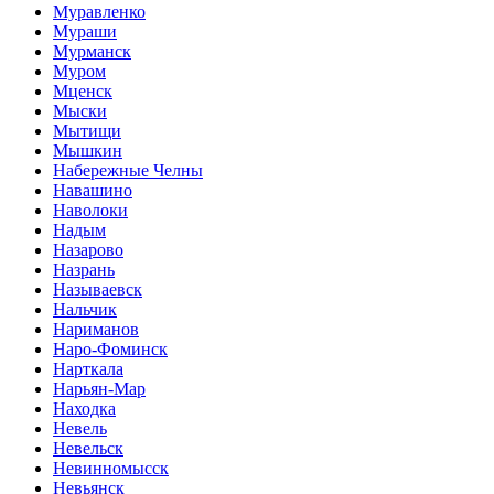
Муравленко
Мураши
Мурманск
Муром
Мценск
Мыски
Мытищи
Мышкин
Набережные Челны
Навашино
Наволоки
Надым
Назарово
Назрань
Называевск
Нальчик
Нариманов
Наро-Фоминск
Нарткала
Нарьян-Мар
Находка
Невель
Невельск
Невинномысск
Невьянск