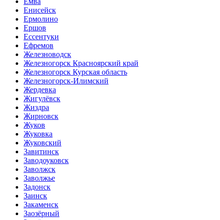
Емва
Енисейск
Ермолино
Ершов
Ессентуки
Ефремов
Железноводск
Железногорск Красноярский край
Железногорск Курская область
Железногорск-Илимский
Жердевка
Жигулёвск
Жиздра
Жирновск
Жуков
Жуковка
Жуковский
Завитинск
Заводоуковск
Заволжск
Заволжье
Задонск
Заинск
Закаменск
Заозёрный