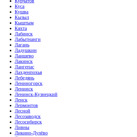
Курчатов
Куса
Кушва
Кызыл
Кыштым
Кяхта
Лабинск
Лабытнанги
Лагань
Ладушкин
Лаишево
Лакинск
Лангепас
Лахденпохья
Лебедянь
Лениногорск
Ленинск
Ленинск-Кузнецкий
Ленск
Лермонтов
Лесной
Лесозаводск
Лесосибирск
Ливны
Ликино-Дулёво