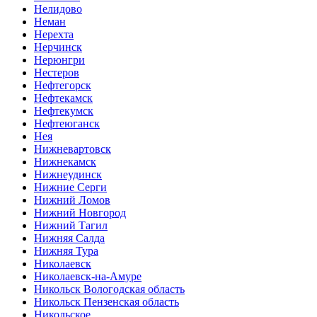
Нелидово
Неман
Нерехта
Нерчинск
Нерюнгри
Нестеров
Нефтегорск
Нефтекамск
Нефтекумск
Нефтеюганск
Нея
Нижневартовск
Нижнекамск
Нижнеудинск
Нижние Серги
Нижний Ломов
Нижний Новгород
Нижний Тагил
Нижняя Салда
Нижняя Тура
Николаевск
Николаевск-на-Амуре
Никольск Вологодская область
Никольск Пензенская область
Никольское