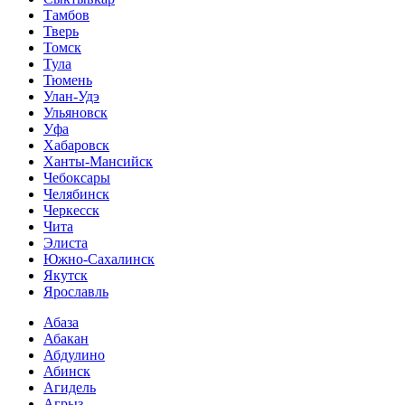
Тамбов
Тверь
Томск
Тула
Тюмень
Улан-Удэ
Ульяновск
Уфа
Хабаровск
Ханты-Мансийск
Чебоксары
Челябинск
Черкесск
Чита
Элиста
Южно-Сахалинск
Якутск
Ярославль
Абаза
Абакан
Абдулино
Абинск
Агидель
Агрыз