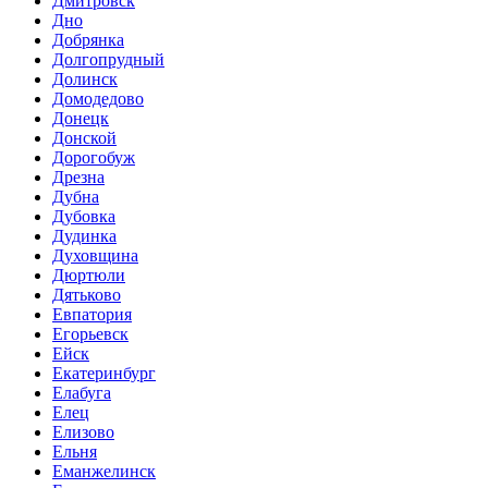
Дмитровск
Дно
Добрянка
Долгопрудный
Долинск
Домодедово
Донецк
Донской
Дорогобуж
Дрезна
Дубна
Дубовка
Дудинка
Духовщина
Дюртюли
Дятьково
Евпатория
Егорьевск
Ейск
Екатеринбург
Елабуга
Елец
Елизово
Ельня
Еманжелинск