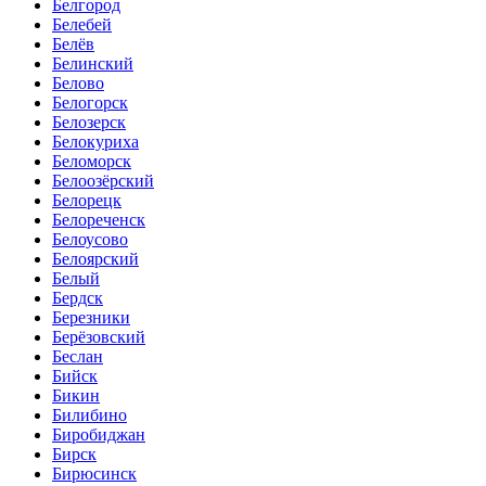
Белгород
Белебей
Белёв
Белинский
Белово
Белогорск
Белозерск
Белокуриха
Беломорск
Белоозёрский
Белорецк
Белореченск
Белоусово
Белоярский
Белый
Бердск
Березники
Берёзовский
Беслан
Бийск
Бикин
Билибино
Биробиджан
Бирск
Бирюсинск