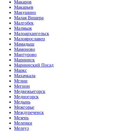
Макаров
Макарьев
Макушино
Малая Вишера
Малгобек
Малмыж
Малоархангельск
Малоярославец
Мамадыш
Мамоново
Мантурово
Мариинск
Мариинский Посад
Маркс
Махачкала
Мглин
Мегион
Медвежьегорск
Медногорск
Медынь
Межгорье
Междуреченск
Мезень
Меленки
Мелеуз