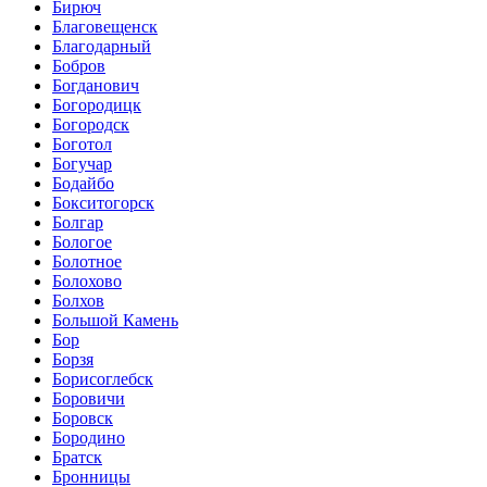
Бирюч
Благовещенск
Благодарный
Бобров
Богданович
Богородицк
Богородск
Боготол
Богучар
Бодайбо
Бокситогорск
Болгар
Бологое
Болотное
Болохово
Болхов
Большой Камень
Бор
Борзя
Борисоглебск
Боровичи
Боровск
Бородино
Братск
Бронницы