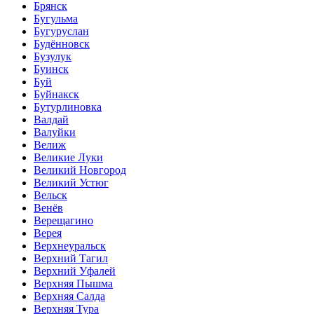
Брянск
Бугульма
Бугуруслан
Будённовск
Бузулук
Буинск
Буй
Буйнакск
Бутурлиновка
Валдай
Валуйки
Велиж
Великие Луки
Великий Новгород
Великий Устюг
Вельск
Венёв
Верещагино
Верея
Верхнеуральск
Верхний Тагил
Верхний Уфалей
Верхняя Пышма
Верхняя Салда
Верхняя Тура