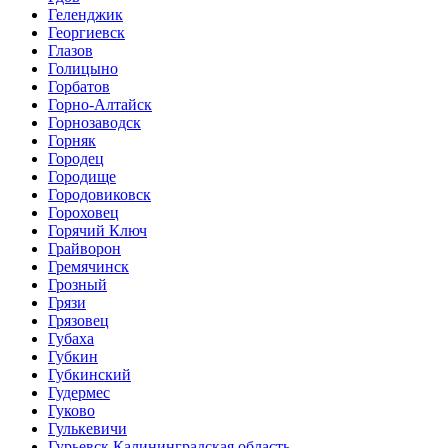
Геленджик
Георгиевск
Глазов
Голицыно
Горбатов
Горно-Алтайск
Горнозаводск
Горняк
Городец
Городище
Городовиковск
Гороховец
Горячий Ключ
Грайворон
Гремячинск
Грозный
Грязи
Грязовец
Губаха
Губкин
Губкинский
Гудермес
Гуково
Гулькевичи
Гурьевск Калининградская область