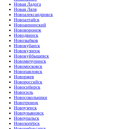
Новая Ладога
Новая Ляля
Новоалександровск
Новоалтайск
Новоаннинский
Нововоронеж
Новодвинск
Новозыбков
Новокубанск
Новокузнецк
Новокуйбышевск
Новомичуринск
Новомосковск
Новопавловск
Новоржев
Новороссийск
Новосибирск
Новосиль
Новосокольники
Новотроицк
Новоузенск
Новоульяновск
Новоуральск
Новохопёрск
Новочебоксарск