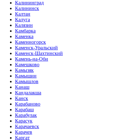
Калининград
Калининск
Калтан
Калуга
Калязин
Камбарка
Каменка
Каменногорск
Каменск-Уральский
Каменск-Шахтинский
Камень-на-Оби
Камешково
Камызяк
Камышин
Камышлов
Канаш
Кандалакша
Канск
Карабаново
Карабаш
Карабулак
Карасук
Карачаевск
Карачев
Каргат