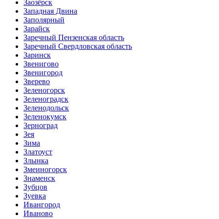
Заозёрск
Западная Двина
Заполярный
Зарайск
Заречный Пензенская область
Заречный Свердловская область
Заринск
Звенигово
Звенигород
Зверево
Зеленогорск
Зеленоградск
Зеленодольск
Зеленокумск
Зерноград
Зея
Зима
Златоуст
Злынка
Змеиногорск
Знаменск
Зубцов
Зуевка
Ивангород
Иваново