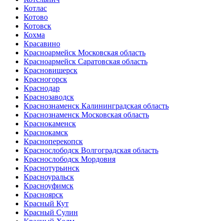
Котлас
Котово
Котовск
Кохма
Красавино
Красноармейск Московская область
Красноармейск Саратовская область
Красновишерск
Красногорск
Краснодар
Краснозаводск
Краснознаменск Калининградская область
Краснознаменск Московская область
Краснокаменск
Краснокамск
Красноперекопск
Краснослободск Волгоградская область
Краснослободск Мордовия
Краснотурьинск
Красноуральск
Красноуфимск
Красноярск
Красный Кут
Красный Сулин