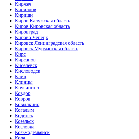
Киржач
Кириллов
Кириши
Киров Калужская область
Киров Кировская область
Кировград
Кирово-Чепецк
Кировск Ленинградская область
Кировск Мурманская область
Кирс
Кирсанов
Киселёвск
Кисловодск
Клин
Клинцы
Княгинино
Ковдор
Ковров
Ковылкино
Когалым
Кодинск
Козельск
Козловка
Козьмодемьянск
Кола