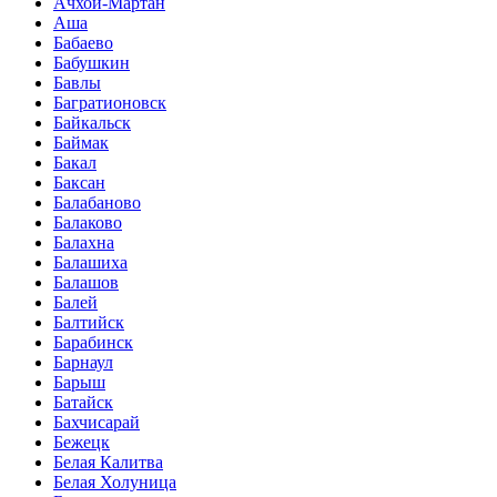
Ачхой-Мартан
Аша
Бабаево
Бабушкин
Бавлы
Багратионовск
Байкальск
Баймак
Бакал
Баксан
Балабаново
Балаково
Балахна
Балашиха
Балашов
Балей
Балтийск
Барабинск
Барнаул
Барыш
Батайск
Бахчисарай
Бежецк
Белая Калитва
Белая Холуница