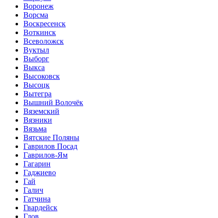
Воронеж
Ворсма
Воскресенск
Воткинск
Всеволожск
Вуктыл
Выборг
Выкса
Высоковск
Высоцк
Вытегра
Вышний Волочёк
Вяземский
Вязники
Вязьма
Вятские Поляны
Гаврилов Посад
Гаврилов-Ям
Гагарин
Гаджиево
Гай
Галич
Гатчина
Гвардейск
Гдов