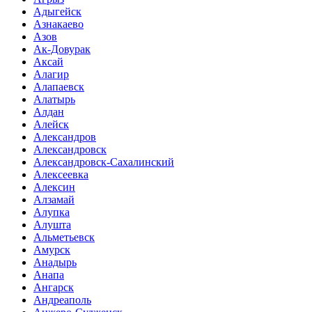
Адыгейск
Азнакаево
Азов
Ак-Довурак
Аксай
Алагир
Алапаевск
Алатырь
Алдан
Алейск
Александров
Александровск
Александровск-Сахалинский
Алексеевка
Алексин
Алзамай
Алупка
Алушта
Альметьевск
Амурск
Анадырь
Анапа
Ангарск
Андреаполь