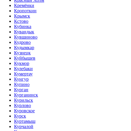
Красный Холм
Кремёнки
Кропоткин
Крымск
Кстово
Кубинка
Кувандык
Кувшиново
Кудрово
Кудымкар
Кузнецк
Куйбышев
Кукмор
Кулебаки
Кумертау
Кунгур
Купино
Курган
Курганинск
Курильск
Курлово
Куровское
Курск
Куртамыш
Курчалой