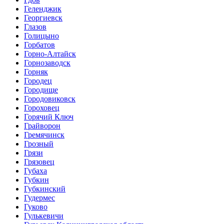
Геленджик
Георгиевск
Глазов
Голицыно
Горбатов
Горно-Алтайск
Горнозаводск
Горняк
Городец
Городище
Городовиковск
Гороховец
Горячий Ключ
Грайворон
Гремячинск
Грозный
Грязи
Грязовец
Губаха
Губкин
Губкинский
Гудермес
Гуково
Гулькевичи