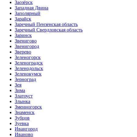
Заозёрск
Западная Двина
Заполярный
Зарайск
Заречный Пензенская область
Заречный Свердловская область
Заринск
Звенигово
Звенигород
Зверево
Зеленогорск
Зеленоградск
Зеленодольск
Зеленокумск
Зерноград
Зея
Зима
Златоуст
Злынка
Змеиногорск
Знаменск
Зубцов
Зуевка
Ивангород
Иваново