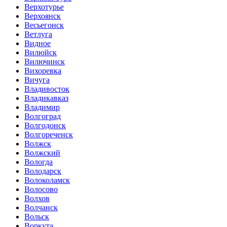
Верхотурье
Верхоянск
Весьегонск
Ветлуга
Видное
Вилюйск
Вилючинск
Вихоревка
Вичуга
Владивосток
Владикавказ
Владимир
Волгоград
Волгодонск
Волгореченск
Волжск
Волжский
Вологда
Володарск
Волоколамск
Волосово
Волхов
Волчанск
Вольск
Воркута