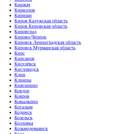
Киржач
Кириллов
Кириши
Киров Калужская область
Киров Кировская область
Кировград
Кирово-Чепецк
Кировск Ленинградская область
Кировск Мурманская область
Кирс
Кирсанов
Киселёвск
Кисловодск
Клин
Клинцы
Княгинино
Ковдор
Ковров
Ковылкино
Когалым
Кодинск
Козельск
Козловка
Козьмодемьянск
Кола