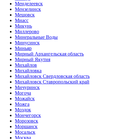
Менделеевск
Мензелинск
Мещовск
Миасс
Микунь
Миллерово
Минеральные Воды
Минусинск
Миньяр
Мирный Архангельская область
Мирный Якутия
Михайлов
Михайловка
Михайловск Свердловская область
Михайловск Ставропольский край
Мичуринск
Могоча
Можайск
Можга
Моздок
Мончегорск
Морозовск
Моршанск
Мосальск
Москва