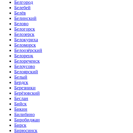
Белгород
Белебей
Белёв
Белинский
Белово
Белогорск
Белозерск
Белокуриха
Беломорск
Белоозёрский
Белорецк
Белореченск
Белоусово
Белоярский
Белый
Бердск
Березники
Берёзовский
Беслан
Бийск
Бикин
Билибино
Биробиджан
Бирск
Бирюсинск