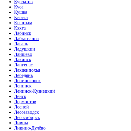
Курчатов
Куса
Кушва
Кызыл
Кыштым
Кяхта
Лабинск
Лабытнанги
Лагань
Ладушкин
Лаишево
Лакинск
Лангепас
Лахденпохья
Лебедянь
Лениногорск
Ленинск
Ленинск-Кузнецкий
Ленск
Лермонтов
Лесной
Лесозаводск
Лесосибирск
Ливны
Ликино-Дулёво