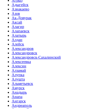
Агрыз
Адыгейск
Азнакаево
Азов
Ак-Довурак
Аксай
Алагир
Алапаевск
Алатырь
Алдан
Алейск
Александров
Александровск
Александровск-Сахалинский
Алексеевка
Алексин
Алзамай
Алупка
Алушта
Альметьевск
Амурск
Анадырь
Анапа
Ангарск
Андреаполь