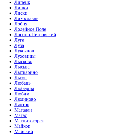
Липецк
Липки
Лиски
Лихославль
Лобня
Лодейное Поле
Лосино-Петровский
Луга
Луза
Лукоянов
Луховицы
Лысково
Лысьва
Лыткарино
Льгов
Любань
Люберцы
Любим
Людиново
Лянтор
Магадан
Магас
Магнитогорск
Майкоп
Майский