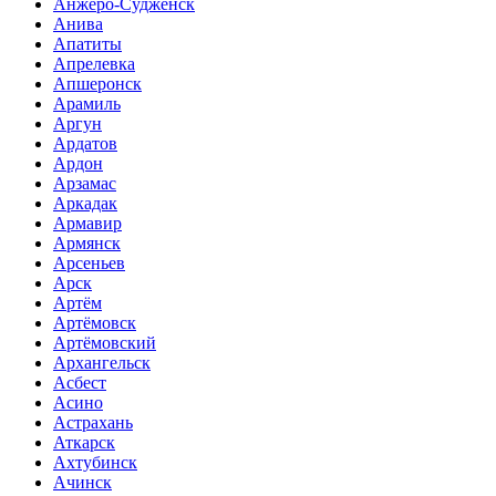
Анжеро-Судженск
Анива
Апатиты
Апрелевка
Апшеронск
Арамиль
Аргун
Ардатов
Ардон
Арзамас
Аркадак
Армавир
Армянск
Арсеньев
Арск
Артём
Артёмовск
Артёмовский
Архангельск
Асбест
Асино
Астрахань
Аткарск
Ахтубинск
Ачинск