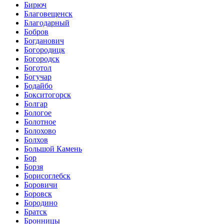
Бирюч
Благовещенск
Благодарный
Бобров
Богданович
Богородицк
Богородск
Боготол
Богучар
Бодайбо
Бокситогорск
Болгар
Бологое
Болотное
Болохово
Болхов
Большой Камень
Бор
Борзя
Борисоглебск
Боровичи
Боровск
Бородино
Братск
Бронницы