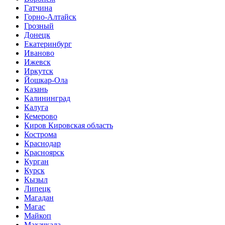
Гатчина
Горно-Алтайск
Грозный
Донецк
Екатеринбург
Иваново
Ижевск
Иркутск
Йошкар-Ола
Казань
Калининград
Калуга
Кемерово
Киров Кировская область
Кострома
Краснодар
Красноярск
Курган
Курск
Кызыл
Липецк
Магадан
Магас
Майкоп
Махачкала