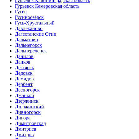
Гурьевск Калининградская область
Гурьевск Кемеровская область
Гусев
Гусиноозёрск
Гусь-Хрустальный
Давлеканово
Дагестанские Огни
Далматово
Дальнегорск
Дальнереченск
Данилов
Данков
Дегтярск
Дедовск
Демидов
Дербент
Десногорск
Джанкой
Дзержинск
Дзержинский
Дивногорск
Дигора
Димитровград
Дмитриев
Дмитров