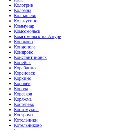
Кологрив
Коломна
Колпашево
Кольчугино
Коммунар
Комсомольск
Комсомольск-на-Амуре
Конаково
Кондопога
Кондрово
Константиновск
Копейск
Кораблино
Кореновск
Коркино
Королёв
Короча
Корсаков
Коряжма
Костерёво
Костомукша
Кострома
Котельники
Котельниково