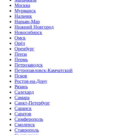
Москва
Мурманск
Нальчик
Нарьян-Мар
Нижний Новгород
Новосибирск
Омск
Орёл
Оренбург
Пенза
Пермь
Петрозаводск
Петропавловск-Камчатский
Псков
Ростов-на-Дону
Рязань
Салехард
Самара
Санкт-Петербург
Саранск
Саратов
Симферополь
Смоленск
Ставрополь