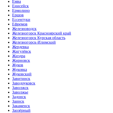
Емва
Енисейск
Ермолино
Ершов
Ессентуки
Ефремов
Железноводск
Железногорск Красноярский край
Железногорск Курская область
Железногорск-Илимский
Жердевка
Жигулёвск
Жиздра
Жирновск
Жуков
Жуковка
Жуковский
Завитинск
Заводоуковск
Заволжск
Заволжье
Задонск
Заинск
Закаменск
Заозёрный