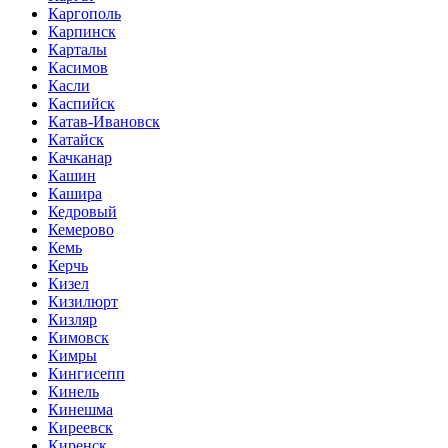
Каргополь
Карпинск
Карталы
Касимов
Касли
Каспийск
Катав-Ивановск
Катайск
Качканар
Кашин
Кашира
Кедровый
Кемерово
Кемь
Керчь
Кизел
Кизилюрт
Кизляр
Кимовск
Кимры
Кингисепп
Кинель
Кинешма
Киреевск
Киренск