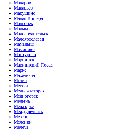
Макаров
Макарьев
Макушино
Малая Вишера
Малгобек
Малмыж
Малоархангельск
Малоярославец
Мамадыш
Мамоново
Мантурово
Мариинск
Мариинский Посад
Маркс
Махачкала
Мглин
Мегион
Медвежьегорск
Медногорск
Медынь
Межгорье
Междуреченск
Мезень
Меленки
Мелеуз