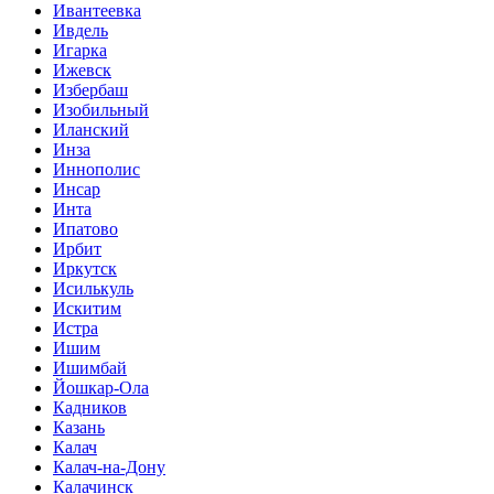
Ивантеевка
Ивдель
Игарка
Ижевск
Избербаш
Изобильный
Иланский
Инза
Иннополис
Инсар
Инта
Ипатово
Ирбит
Иркутск
Исилькуль
Искитим
Истра
Ишим
Ишимбай
Йошкар-Ола
Кадников
Казань
Калач
Калач-на-Дону
Калачинск