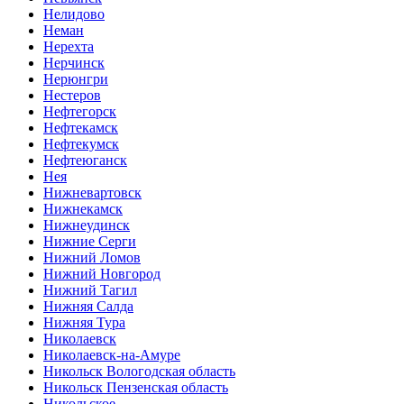
Нелидово
Неман
Нерехта
Нерчинск
Нерюнгри
Нестеров
Нефтегорск
Нефтекамск
Нефтекумск
Нефтеюганск
Нея
Нижневартовск
Нижнекамск
Нижнеудинск
Нижние Серги
Нижний Ломов
Нижний Новгород
Нижний Тагил
Нижняя Салда
Нижняя Тура
Николаевск
Николаевск-на-Амуре
Никольск Вологодская область
Никольск Пензенская область
Никольское