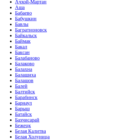
Ачхой-Мартан
Аша
Бабаево
Бабушкин
Бавлы
Багратионовск
Байкальск
Баймак
Бакал
Баксан
Балабаново
Балаково
Балахна
Балашиха
Балашов
Балей
Балтийск
Барабинск
Барнаул
Барыш
Батайск
Бахчисарай
Бежецк
Белая Калитва
Белая Холуница