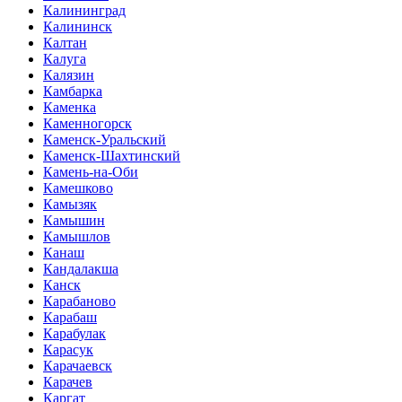
Калининград
Калининск
Калтан
Калуга
Калязин
Камбарка
Каменка
Каменногорск
Каменск-Уральский
Каменск-Шахтинский
Камень-на-Оби
Камешково
Камызяк
Камышин
Камышлов
Канаш
Кандалакша
Канск
Карабаново
Карабаш
Карабулак
Карасук
Карачаевск
Карачев
Каргат