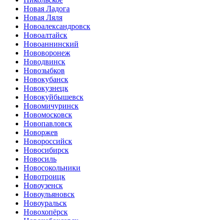
Новая Ладога
Новая Ляля
Новоалександровск
Новоалтайск
Новоаннинский
Нововоронеж
Новодвинск
Новозыбков
Новокубанск
Новокузнецк
Новокуйбышевск
Новомичуринск
Новомосковск
Новопавловск
Новоржев
Новороссийск
Новосибирск
Новосиль
Новосокольники
Новотроицк
Новоузенск
Новоульяновск
Новоуральск
Новохопёрск