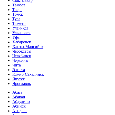
Сыктывкар
Тамбов
Тверь
Томск
Тула
Тюмень
Улан-Удэ
Ульяновск
Уфа
Хабаровск
Ханты-Мансийск
Чебоксары
Челябинск
Черкесск
Чита
Элиста
Южно-Сахалинск
Якутск
Ярославль
Абаза
Абакан
Абдулино
Абинск
Агидель