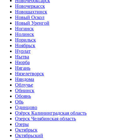
Новочебоксарск
Новочеркасск
Новошахтинск
Новый Оскол
Новый Уренгой
Ногинск
Нолинск
Норильск
Ноябрьск
Нурлат
Нытва
Нюрба
Нягань
Нязелетворск
Няндома
Облучье
Обнинск
Обоянь
Обь
Одинцово
Озёрск Калининградская область
Озерск Челябинская область
Озеры
Октябрьск
Октябрьский