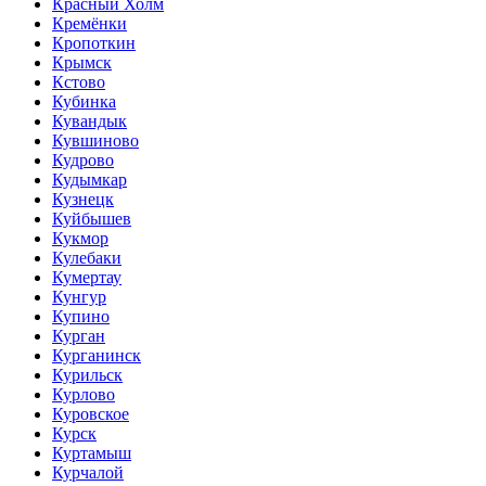
Красный Холм
Кремёнки
Кропоткин
Крымск
Кстово
Кубинка
Кувандык
Кувшиново
Кудрово
Кудымкар
Кузнецк
Куйбышев
Кукмор
Кулебаки
Кумертау
Кунгур
Купино
Курган
Курганинск
Курильск
Курлово
Куровское
Курск
Куртамыш
Курчалой