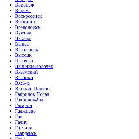
Воронеж
Ворсма
Воскресенск
Воткинск
Всеволожск
Вуктыл
Выборг
Выкса
Высоковск
Высоцк
Вытегра
Вышний Волочёк
Вяземский
Вязники
Вязьма
Вятские Поляны
Гаврилов Посад
Гаврилов-Ям
Гагарин
Гаджиево
Гай
Галич
Гатчина
Гвардейск
Гдов