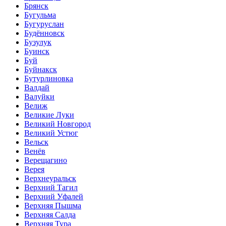
Брянск
Бугульма
Бугуруслан
Будённовск
Бузулук
Буинск
Буй
Буйнакск
Бутурлиновка
Валдай
Валуйки
Велиж
Великие Луки
Великий Новгород
Великий Устюг
Вельск
Венёв
Верещагино
Верея
Верхнеуральск
Верхний Тагил
Верхний Уфалей
Верхняя Пышма
Верхняя Салда
Верхняя Тура