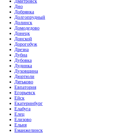
Дмитровск
Дно
Добрянка
Долгопрудный
Долинск
Домодедово
Донецк
Донской
Дорогобуж
Дрезна
Дубна
Дубовка
Дудинка
Духовщина
Дюртюли
Дятьково
Евпатория
Егорьевск
Ейск
Екатеринбург
Елабуга
Елец
Елизово
Ельня
Еманжелинск