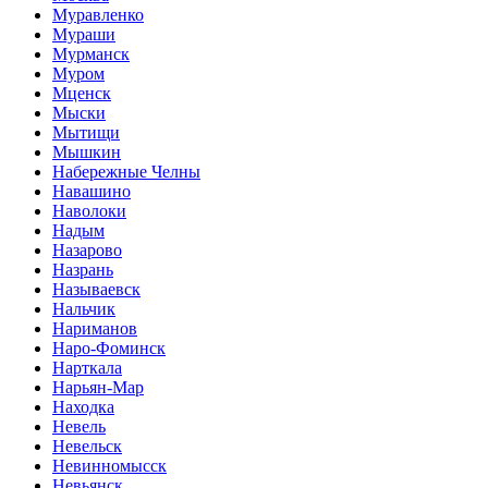
Муравленко
Мураши
Мурманск
Муром
Мценск
Мыски
Мытищи
Мышкин
Набережные Челны
Навашино
Наволоки
Надым
Назарово
Назрань
Называевск
Нальчик
Нариманов
Наро-Фоминск
Нарткала
Нарьян-Мар
Находка
Невель
Невельск
Невинномысск
Невьянск