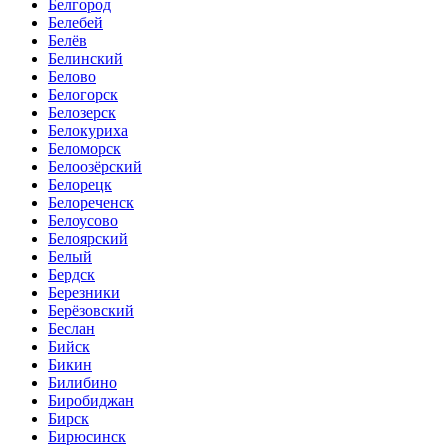
Белгород
Белебей
Белёв
Белинский
Белово
Белогорск
Белозерск
Белокуриха
Беломорск
Белоозёрский
Белорецк
Белореченск
Белоусово
Белоярский
Белый
Бердск
Березники
Берёзовский
Беслан
Бийск
Бикин
Билибино
Биробиджан
Бирск
Бирюсинск