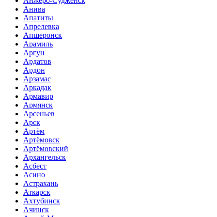
Анжеро-Судженск
Анива
Апатиты
Апрелевка
Апшеронск
Арамиль
Аргун
Ардатов
Ардон
Арзамас
Аркадак
Армавир
Армянск
Арсеньев
Арск
Артём
Артёмовск
Артёмовский
Архангельск
Асбест
Асино
Астрахань
Аткарск
Ахтубинск
Ачинск