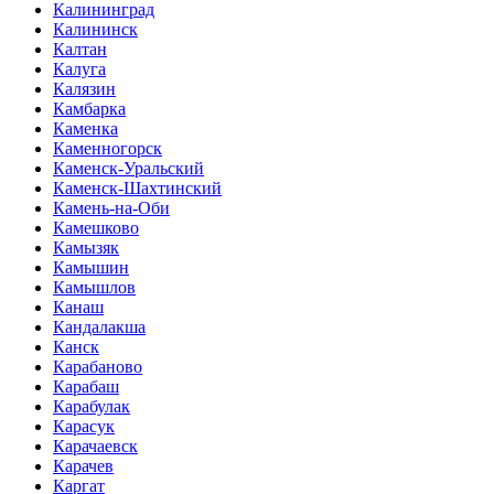
Калининград
Калининск
Калтан
Калуга
Калязин
Камбарка
Каменка
Каменногорск
Каменск-Уральский
Каменск-Шахтинский
Камень-на-Оби
Камешково
Камызяк
Камышин
Камышлов
Канаш
Кандалакша
Канск
Карабаново
Карабаш
Карабулак
Карасук
Карачаевск
Карачев
Каргат