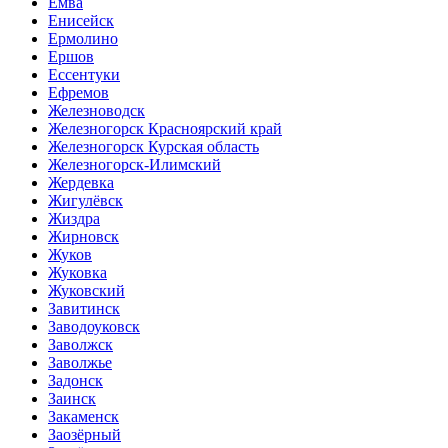
Емва
Енисейск
Ермолино
Ершов
Ессентуки
Ефремов
Железноводск
Железногорск Красноярский край
Железногорск Курская область
Железногорск-Илимский
Жердевка
Жигулёвск
Жиздра
Жирновск
Жуков
Жуковка
Жуковский
Завитинск
Заводоуковск
Заволжск
Заволжье
Задонск
Заинск
Закаменск
Заозёрный