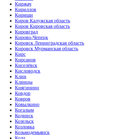
Киржач
Кириллов
Кириши
Киров Калужская область
Киров Кировская область
Кировград
Кирово-Чепецк
Кировск Ленинградская область
Кировск Мурманская область
Кирс
Кирсанов
Киселёвск
Кисловодск
Клин
Клинцы
Княгинино
Ковдор
Ковров
Ковылкино
Когалым
Кодинск
Козельск
Козловка
Козьмодемьянск
Кола