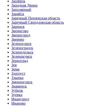
Заозёрск
Западная Двина
Заполярный
Зарайск
Заречный Пензенская область
Заречный Свердловская область
Заринск
Звенигово
Звенигород
Зверево
Зеленогорск
Зеленоградск
Зеленодольск
Зеленокумск
Зерноград
Зея
Зима
Златоуст
Злынка
Змеиногорск
Знаменск
Зубцов
Зуевка
Ивангород
Иваново