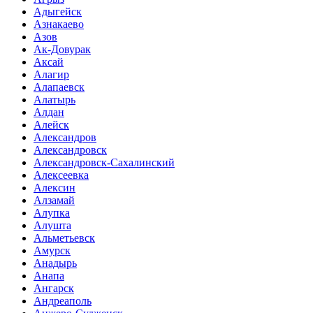
Адыгейск
Азнакаево
Азов
Ак-Довурак
Аксай
Алагир
Алапаевск
Алатырь
Алдан
Алейск
Александров
Александровск
Александровск-Сахалинский
Алексеевка
Алексин
Алзамай
Алупка
Алушта
Альметьевск
Амурск
Анадырь
Анапа
Ангарск
Андреаполь