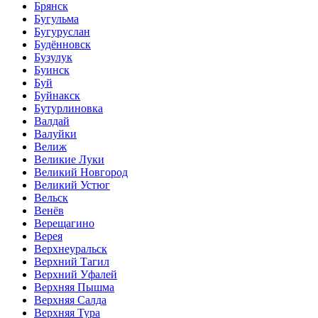
Брянск
Бугульма
Бугуруслан
Будённовск
Бузулук
Буинск
Буй
Буйнакск
Бутурлиновка
Валдай
Валуйки
Велиж
Великие Луки
Великий Новгород
Великий Устюг
Вельск
Венёв
Верещагино
Верея
Верхнеуральск
Верхний Тагил
Верхний Уфалей
Верхняя Пышма
Верхняя Салда
Верхняя Тура