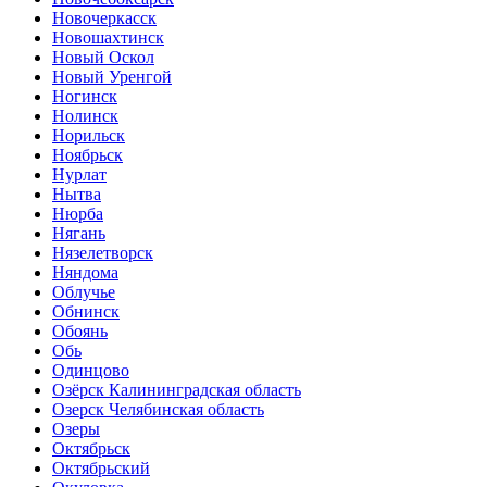
Новочеркасск
Новошахтинск
Новый Оскол
Новый Уренгой
Ногинск
Нолинск
Норильск
Ноябрьск
Нурлат
Нытва
Нюрба
Нягань
Нязелетворск
Няндома
Облучье
Обнинск
Обоянь
Обь
Одинцово
Озёрск Калининградская область
Озерск Челябинская область
Озеры
Октябрьск
Октябрьский