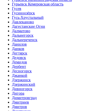
Гурьевск Кемеровская область
Гусев
Гусиноозёрск
Гусь-Хрустальный
Давлеканово
Дагестанские Огни
Далматово
Дальнегорск
Дальнереченск
Данилов
Данков
Дегтярск
Дедовск
Демидов
Дербент
Десногорск
Джанкой
Дзержинск
Дзержинский
Дивногорск
Дигора
Димитровград
Дмитриев
Дмитров