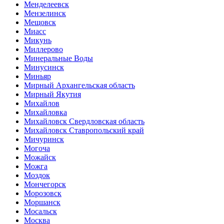
Менделеевск
Мензелинск
Мещовск
Миасс
Микунь
Миллерово
Минеральные Воды
Минусинск
Миньяр
Мирный Архангельская область
Мирный Якутия
Михайлов
Михайловка
Михайловск Свердловская область
Михайловск Ставропольский край
Мичуринск
Могоча
Можайск
Можга
Моздок
Мончегорск
Морозовск
Моршанск
Мосальск
Москва