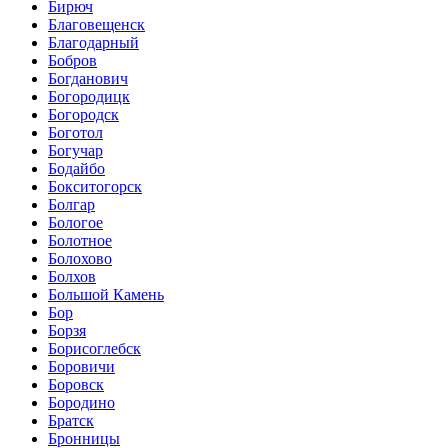
Бирюч
Благовещенск
Благодарный
Бобров
Богданович
Богородицк
Богородск
Боготол
Богучар
Бодайбо
Бокситогорск
Болгар
Бологое
Болотное
Болохово
Болхов
Большой Камень
Бор
Борзя
Борисоглебск
Боровичи
Боровск
Бородино
Братск
Бронницы