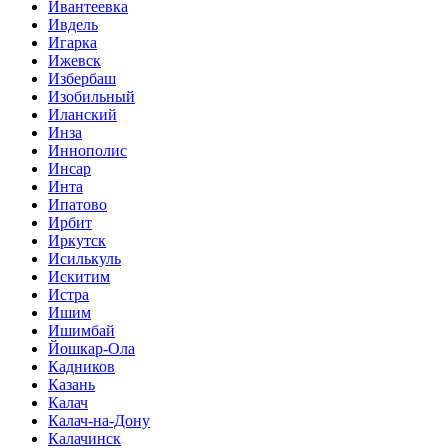
Ивантеевка
Ивдель
Игарка
Ижевск
Избербаш
Изобильный
Иланский
Инза
Иннополис
Инсар
Инта
Ипатово
Ирбит
Иркутск
Исилькуль
Искитим
Истра
Ишим
Ишимбай
Йошкар-Ола
Кадников
Казань
Калач
Калач-на-Дону
Калачинск