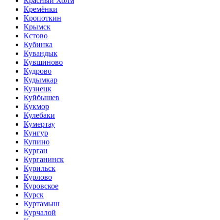
Красный Холм
Кремёнки
Кропоткин
Крымск
Кстово
Кубинка
Кувандык
Кувшиново
Кудрово
Кудымкар
Кузнецк
Куйбышев
Кукмор
Кулебаки
Кумертау
Кунгур
Купино
Курган
Курганинск
Курильск
Курлово
Куровское
Курск
Куртамыш
Курчалой