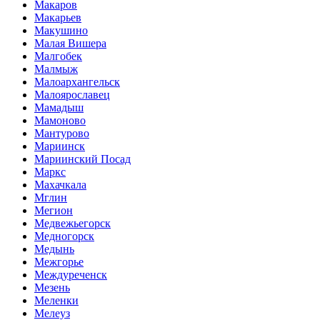
Макаров
Макарьев
Макушино
Малая Вишера
Малгобек
Малмыж
Малоархангельск
Малоярославец
Мамадыш
Мамоново
Мантурово
Мариинск
Мариинский Посад
Маркс
Махачкала
Мглин
Мегион
Медвежьегорск
Медногорск
Медынь
Межгорье
Междуреченск
Мезень
Меленки
Мелеуз