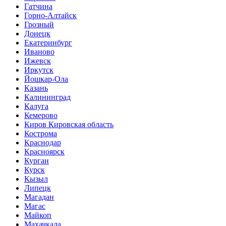
Гатчина
Горно-Алтайск
Грозный
Донецк
Екатеринбург
Иваново
Ижевск
Иркутск
Йошкар-Ола
Казань
Калининград
Калуга
Кемерово
Киров Кировская область
Кострома
Краснодар
Красноярск
Курган
Курск
Кызыл
Липецк
Магадан
Магас
Майкоп
Махачкала