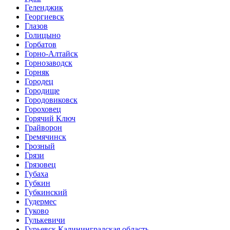
Геленджик
Георгиевск
Глазов
Голицыно
Горбатов
Горно-Алтайск
Горнозаводск
Горняк
Городец
Городище
Городовиковск
Гороховец
Горячий Ключ
Грайворон
Гремячинск
Грозный
Грязи
Грязовец
Губаха
Губкин
Губкинский
Гудермес
Гуково
Гулькевичи
Гурьевск Калининградская область