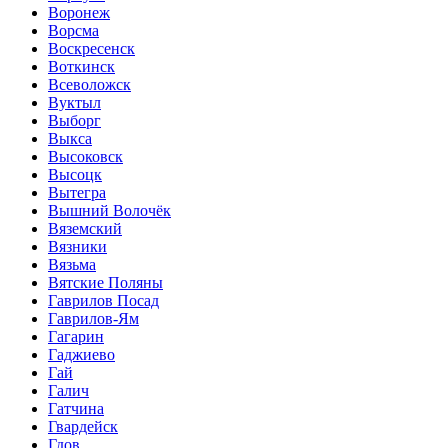
Воронеж
Ворсма
Воскресенск
Воткинск
Всеволожск
Вуктыл
Выборг
Выкса
Высоковск
Высоцк
Вытегра
Вышний Волочёк
Вяземский
Вязники
Вязьма
Вятские Поляны
Гаврилов Посад
Гаврилов-Ям
Гагарин
Гаджиево
Гай
Галич
Гатчина
Гвардейск
Гдов