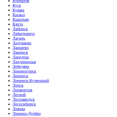
Курчатов
Куса
Кушва
Кызыл
Кыштым
Кяхта
Лабинск
Лабытнанги
Лагань
Ладушкин
Лаишево
Лакинск
Лангепас
Лахденпохья
Лебедянь
Лениногорск
Ленинск
Ленинск-Кузнецкий
Ленск
Лермонтов
Лесной
Лесозаводск
Лесосибирск
Ливны
Ликино-Дулёво