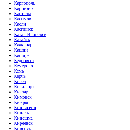
Каргополь
Карпинск
Карталы
Касимов
Касли
Каспийск
Катав-Ивановск
Катайск
Качканар
Кашин
Кашира
Кедровый
Кемерово
Кемь
Керчь
Кизел
Кизилюрт
Кизляр
Кимовск
Кимры
Кингисепп
Кинель
Кинешма
Киреевск
Киренск