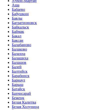
Ачхой-Мартан
Аша
Бабаево
Бабушкин
Бавлы
Багратионовск
Байкальск
Баймак
Бакал
Баксан
Балабаново
Балаково
Балахна
Балашиха
Балашов
Балей
Балтийск
Барабинск
Барнаул
Барыш
Батайск
Бахчисарай
Бежецк
Белая Калитва
Белая Холуница