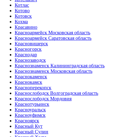
Котлас
Котово
Котовск
Кохма
Красавино
Красноармейск Московская область
Красноармейск Саратовская область
Красновишерск
Красногорск
Краснодар
Краснозаводск
Краснознаменск Калининградская область
Краснознаменск Московская область
Краснокаменск
Краснокамск
Красноперекопск
Краснослободск Волгоградская область
Краснослободск Мордовия
Краснотурьинск
Красноуральск
Красноуфимск
Красноярск
Красный Кут
Красный Сулин