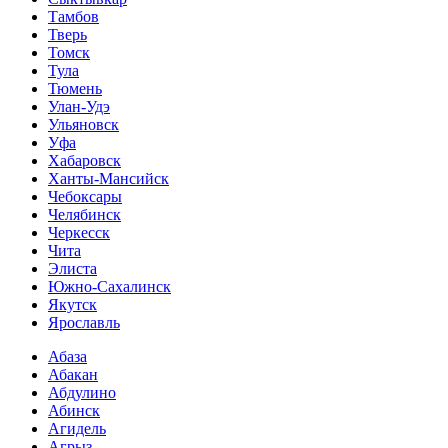
Тамбов
Тверь
Томск
Тула
Тюмень
Улан-Удэ
Ульяновск
Уфа
Хабаровск
Ханты-Мансийск
Чебоксары
Челябинск
Черкесск
Чита
Элиста
Южно-Сахалинск
Якутск
Ярославль
Абаза
Абакан
Абдулино
Абинск
Агидель
Агрыз