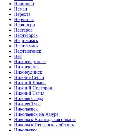
Нелидово
Неман
Нерехта
Нерчинск
Нерюнгри
Нестеров
Нефтегорск
Нефтекамск
Нефтекумск
Нефтеюганск
Нея
Нижневартовск
Нижнекамск
Нижнеудинск
Нижние Серги
Нижний Ломов
Нижний Новгород
Нижний Тагил
Нижняя Салда
Нижняя Тура
Николаевск
Николаевск-на-Амуре
Никольск Вологодская область
Никольск Пензенская область
Никольское