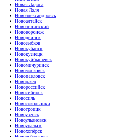
Новая Ладога
Новая Ляля
Новоалександровск
Новоалтайск
Новоаннинский
Нововоронеж
Новодвинск
Новозыбков
Новокубанск
Новокузнецк
Новокуйбышевск
Новомичуринск
Новомосковск
Новопавловск
Новоржев
Новороссийск
Новосибирск
Новосиль
Новосокольники
Новотроицк
Новоузенск
Новоульяновск
Новоуральск
Новохопёрск
Новочебоксарск