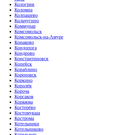
Кологрив
Коломна
Колпашево
Кольчугино
Коммунар
Комсомольск
Комсомольск-на-Амуре
Конаково
Кондопога
Кондрово
Константиновск
Копейск
Кораблино
Кореновск
Коркино
Королёв
Короча
Корсаков
Коряжма
Костерёво
Костомукша
Кострома
Котельники
Котельниково
Котельнич