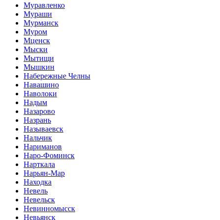
Муравленко
Мураши
Мурманск
Муром
Мценск
Мыски
Мытищи
Мышкин
Набережные Челны
Навашино
Наволоки
Надым
Назарово
Назрань
Называевск
Нальчик
Нариманов
Наро-Фоминск
Нарткала
Нарьян-Мар
Находка
Невель
Невельск
Невинномысск
Невьянск