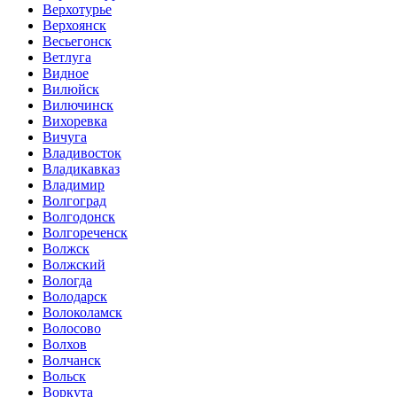
Верхотурье
Верхоянск
Весьегонск
Ветлуга
Видное
Вилюйск
Вилючинск
Вихоревка
Вичуга
Владивосток
Владикавказ
Владимир
Волгоград
Волгодонск
Волгореченск
Волжск
Волжский
Вологда
Володарск
Волоколамск
Волосово
Волхов
Волчанск
Вольск
Воркута