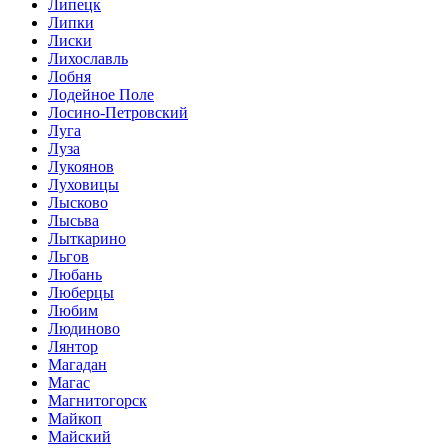
Липецк
Липки
Лиски
Лихославль
Лобня
Лодейное Поле
Лосино-Петровский
Луга
Луза
Лукоянов
Луховицы
Лысково
Лысьва
Лыткарино
Льгов
Любань
Люберцы
Любим
Людиново
Лянтор
Магадан
Магас
Магнитогорск
Майкоп
Майский