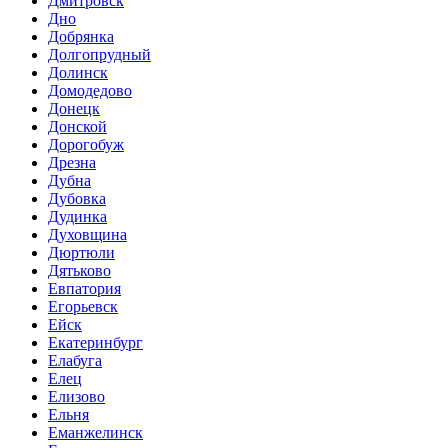
Дмитровск
Дно
Добрянка
Долгопрудный
Долинск
Домодедово
Донецк
Донской
Дорогобуж
Дрезна
Дубна
Дубовка
Дудинка
Духовщина
Дюртюли
Дятьково
Евпатория
Егорьевск
Ейск
Екатеринбург
Елабуга
Елец
Елизово
Ельня
Еманжелинск