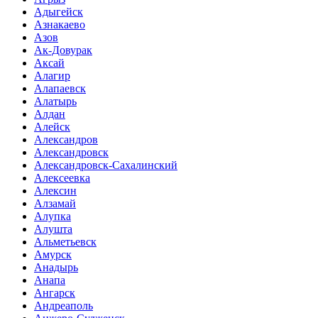
Адыгейск
Азнакаево
Азов
Ак-Довурак
Аксай
Алагир
Алапаевск
Алатырь
Алдан
Алейск
Александров
Александровск
Александровск-Сахалинский
Алексеевка
Алексин
Алзамай
Алупка
Алушта
Альметьевск
Амурск
Анадырь
Анапа
Ангарск
Андреаполь