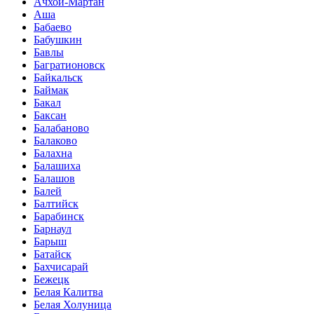
Ачхой-Мартан
Аша
Бабаево
Бабушкин
Бавлы
Багратионовск
Байкальск
Баймак
Бакал
Баксан
Балабаново
Балаково
Балахна
Балашиха
Балашов
Балей
Балтийск
Барабинск
Барнаул
Барыш
Батайск
Бахчисарай
Бежецк
Белая Калитва
Белая Холуница