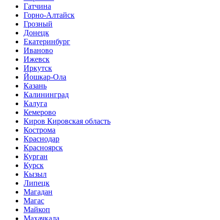
Гатчина
Горно-Алтайск
Грозный
Донецк
Екатеринбург
Иваново
Ижевск
Иркутск
Йошкар-Ола
Казань
Калининград
Калуга
Кемерово
Киров Кировская область
Кострома
Краснодар
Красноярск
Курган
Курск
Кызыл
Липецк
Магадан
Магас
Майкоп
Махачкала