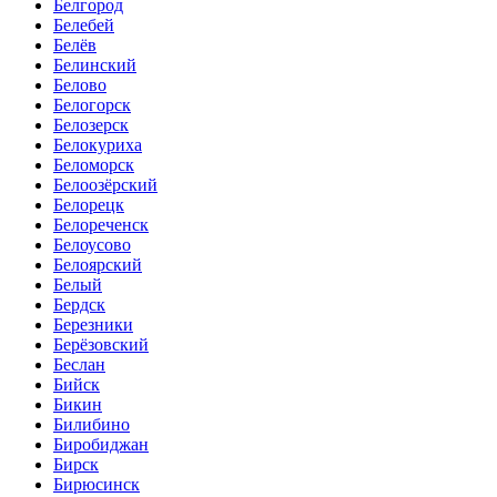
Белгород
Белебей
Белёв
Белинский
Белово
Белогорск
Белозерск
Белокуриха
Беломорск
Белоозёрский
Белорецк
Белореченск
Белоусово
Белоярский
Белый
Бердск
Березники
Берёзовский
Беслан
Бийск
Бикин
Билибино
Биробиджан
Бирск
Бирюсинск