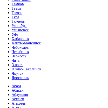
Тамбов
Тверь
Томск
Тула
Тюмень
Улан-Удэ
Ульяновск
Уфа
Хабаровск
Ханты-Мансийск
Чебоксары
Челябинск
Черкесск
Чита
Элиста
Южно-Сахалинск
Якутск
Ярославль
Абаза
Абакан
Абдулино
Абинск
Агидель
Агрыз