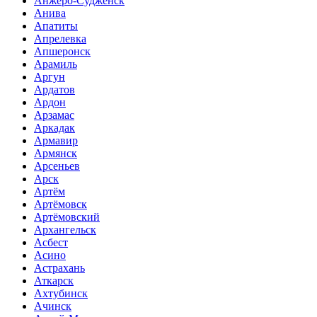
Анжеро-Судженск
Анива
Апатиты
Апрелевка
Апшеронск
Арамиль
Аргун
Ардатов
Ардон
Арзамас
Аркадак
Армавир
Армянск
Арсеньев
Арск
Артём
Артёмовск
Артёмовский
Архангельск
Асбест
Асино
Астрахань
Аткарск
Ахтубинск
Ачинск