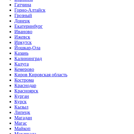
Гатчина
Горно-Алтайск
Грозный
Донецк
Екатеринбург
Иваново
Ижевск
Иркутск
Йошкар-Ола
Казань
Калининград
Калуга
Кемерово
Киров Кировская область
Кострома
Краснодар
Красноярск
Курган
Курск
Кызыл
Липецк
Магадан
Магас
Майкоп
Махачкала