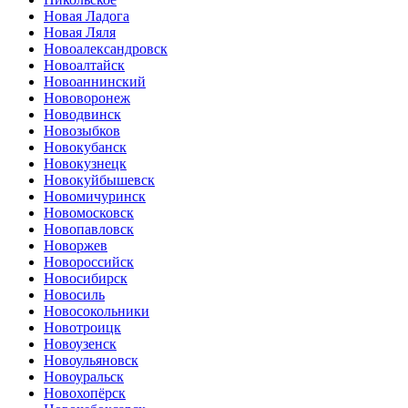
Новая Ладога
Новая Ляля
Новоалександровск
Новоалтайск
Новоаннинский
Нововоронеж
Новодвинск
Новозыбков
Новокубанск
Новокузнецк
Новокуйбышевск
Новомичуринск
Новомосковск
Новопавловск
Новоржев
Новороссийск
Новосибирск
Новосиль
Новосокольники
Новотроицк
Новоузенск
Новоульяновск
Новоуральск
Новохопёрск