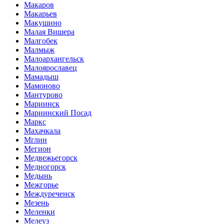
Макаров
Макарьев
Макушино
Малая Вишера
Малгобек
Малмыж
Малоархангельск
Малоярославец
Мамадыш
Мамоново
Мантурово
Мариинск
Мариинский Посад
Маркс
Махачкала
Мглин
Мегион
Медвежьегорск
Медногорск
Медынь
Межгорье
Междуреченск
Мезень
Меленки
Мелеуз