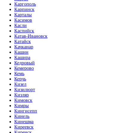
Каргополь
Карпинск
Карталы
Касимов
Касли
Каспийск
Катав-Ивановск
Катайск
Качканар
Кашин
Кашира
Кедровый
Кемерово
Кемь
Керчь
Кизел
Кизилюрт
Кизляр
Кимовск
Кимры
Кингисепп
Кинель
Кинешма
Киреевск
Киренск