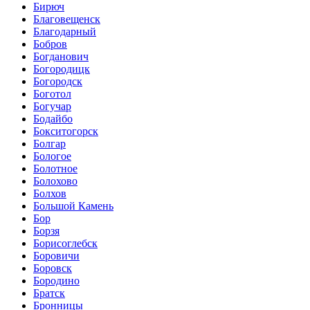
Бирюч
Благовещенск
Благодарный
Бобров
Богданович
Богородицк
Богородск
Боготол
Богучар
Бодайбо
Бокситогорск
Болгар
Бологое
Болотное
Болохово
Болхов
Большой Камень
Бор
Борзя
Борисоглебск
Боровичи
Боровск
Бородино
Братск
Бронницы