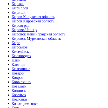
Киржач
Кириллов
Кириши
Киров Калужская область
Киров Кировская область
Кировград
Кирово-Чепецк
Кировск Ленинградская область
Кировск Мурманская область
Кирс
Кирсанов
Киселёвск
Кисловодск
Клин
Клинцы
Княгинино
Ковдор
Ковров
Ковылкино
Когалым
Кодинск
Козельск
Козловка
Козьмодемьянск
Кола