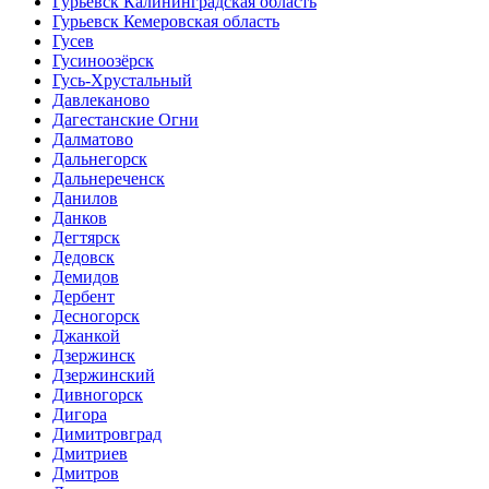
Гурьевск Калининградская область
Гурьевск Кемеровская область
Гусев
Гусиноозёрск
Гусь-Хрустальный
Давлеканово
Дагестанские Огни
Далматово
Дальнегорск
Дальнереченск
Данилов
Данков
Дегтярск
Дедовск
Демидов
Дербент
Десногорск
Джанкой
Дзержинск
Дзержинский
Дивногорск
Дигора
Димитровград
Дмитриев
Дмитров