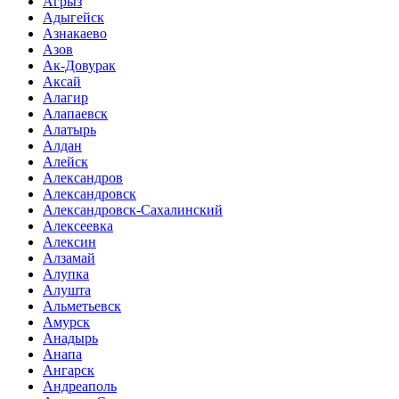
Агрыз
Адыгейск
Азнакаево
Азов
Ак-Довурак
Аксай
Алагир
Алапаевск
Алатырь
Алдан
Алейск
Александров
Александровск
Александровск-Сахалинский
Алексеевка
Алексин
Алзамай
Алупка
Алушта
Альметьевск
Амурск
Анадырь
Анапа
Ангарск
Андреаполь