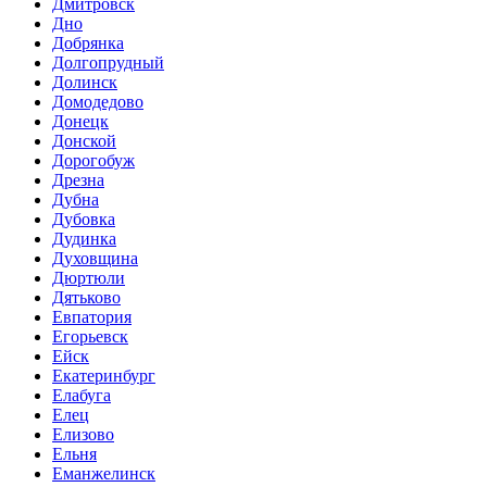
Дмитровск
Дно
Добрянка
Долгопрудный
Долинск
Домодедово
Донецк
Донской
Дорогобуж
Дрезна
Дубна
Дубовка
Дудинка
Духовщина
Дюртюли
Дятьково
Евпатория
Егорьевск
Ейск
Екатеринбург
Елабуга
Елец
Елизово
Ельня
Еманжелинск