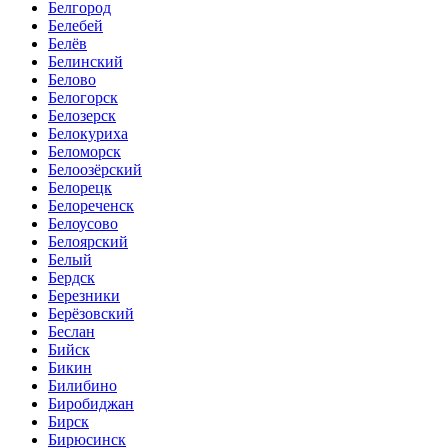
Белгород
Белебей
Белёв
Белинский
Белово
Белогорск
Белозерск
Белокуриха
Беломорск
Белоозёрский
Белорецк
Белореченск
Белоусово
Белоярский
Белый
Бердск
Березники
Берёзовский
Беслан
Бийск
Бикин
Билибино
Биробиджан
Бирск
Бирюсинск