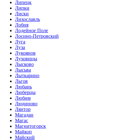
Липецк
Липки
Лиски
Лихославль
Лобня
Лодейное Поле
Лосино-Петровский
Луга
Луза
Лукоянов
Луховицы
Лысково
Лысьва
Лыткарино
Льгов
Любань
Люберцы
Любим
Людиново
Лянтор
Магадан
Магас
Магнитогорск
Майкоп
Майский