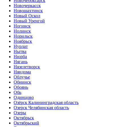
Новочебоксарск
Новочеркасск
Новошахтинск
Новый Оскол
Новый Уренгой
Ногинск
Нолинск
Норильск
Ноябрьск
Нурлат
Нытва
Нюрба
Нягань
Нязелетворск
Няндома
Облучье
Обнинск
Обоянь
Обь
Одинцово
Озёрск Калининградская область
Озерск Челябинская область
Озеры
Октябрьск
Октябрьский