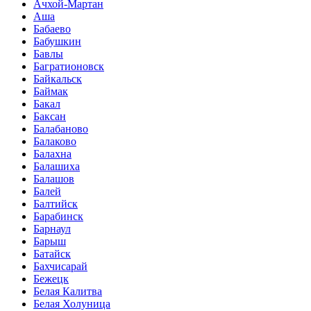
Ачхой-Мартан
Аша
Бабаево
Бабушкин
Бавлы
Багратионовск
Байкальск
Баймак
Бакал
Баксан
Балабаново
Балаково
Балахна
Балашиха
Балашов
Балей
Балтийск
Барабинск
Барнаул
Барыш
Батайск
Бахчисарай
Бежецк
Белая Калитва
Белая Холуница