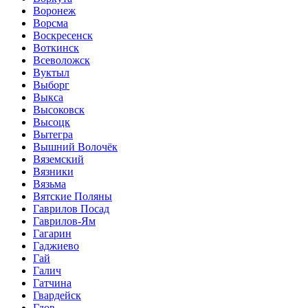
Воронеж
Ворсма
Воскресенск
Воткинск
Всеволожск
Вуктыл
Выборг
Выкса
Высоковск
Высоцк
Вытегра
Вышний Волочёк
Вяземский
Вязники
Вязьма
Вятские Поляны
Гаврилов Посад
Гаврилов-Ям
Гагарин
Гаджиево
Гай
Галич
Гатчина
Гвардейск
Гдов