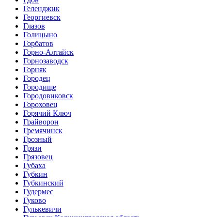
Геленджик
Георгиевск
Глазов
Голицыно
Горбатов
Горно-Алтайск
Горнозаводск
Горняк
Городец
Городище
Городовиковск
Гороховец
Горячий Ключ
Грайворон
Гремячинск
Грозный
Грязи
Грязовец
Губаха
Губкин
Губкинский
Гудермес
Гуково
Гулькевичи