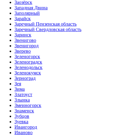
Заозёрск
Западная Двина
Заполярный
Зарайск
Заречный Пензенская область
Заречный Свердловская область
Заринск
Звенигово
Звенигород
Зверево
Зеленогорск
Зеленоградск
Зеленодольск
Зеленокумск
Зерноград
Зея
Зима
Златоуст
Злынка
Змеиногорск
Знаменск
Зубцов
Зуевка
Ивангород
Иваново