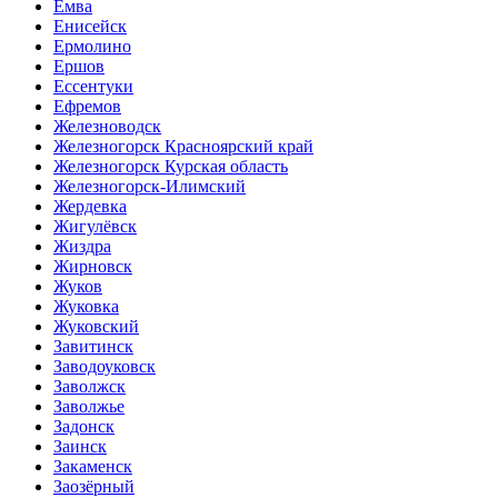
Емва
Енисейск
Ермолино
Ершов
Ессентуки
Ефремов
Железноводск
Железногорск Красноярский край
Железногорск Курская область
Железногорск-Илимский
Жердевка
Жигулёвск
Жиздра
Жирновск
Жуков
Жуковка
Жуковский
Завитинск
Заводоуковск
Заволжск
Заволжье
Задонск
Заинск
Закаменск
Заозёрный