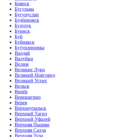
Брянск
Бугульма
Бугуруслан
Будённовск
Бузулук
Буинск
Буй
Буйнакск
Бутурлиновка
Валдай
Валуйки
Велиж
Великие Луки
Великий Новгород
Великий Устюг
Вельск
Венёв
Верещагино
Верея
Верхнеуральск
Верхний Тагил
Верхний Уфалей
Верхняя Пышма
Верхняя Салда
Верхняя Тура