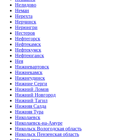
Нелидово
Неман
Нерехта
Нерчинск
Нерюнгри
Нестеров
Нефтегорск
Нефтекамск
Нефтекумск
Нефтеюганск
Нея
Нижневартовск
Нижнекамск
Нижнеудинск
Нижние Серги
Нижний Ломов
Нижний Новгород
Нижний Тагил
Нижняя Салда
Нижняя Тура
Николаевск
Николаевск-на-Амуре
Никольск Вологодская область
Никольск Пензенская область
Никольское