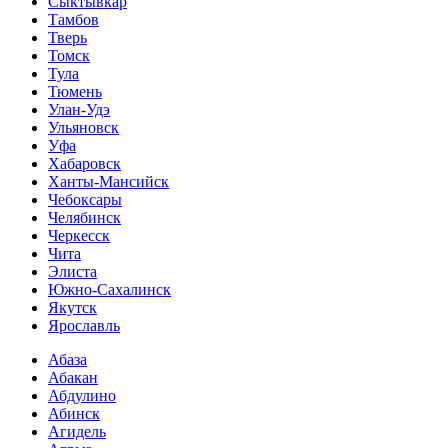
Сыктывкар
Тамбов
Тверь
Томск
Тула
Тюмень
Улан-Удэ
Ульяновск
Уфа
Хабаровск
Ханты-Мансийск
Чебоксары
Челябинск
Черкесск
Чита
Элиста
Южно-Сахалинск
Якутск
Ярославль
Абаза
Абакан
Абдулино
Абинск
Агидель