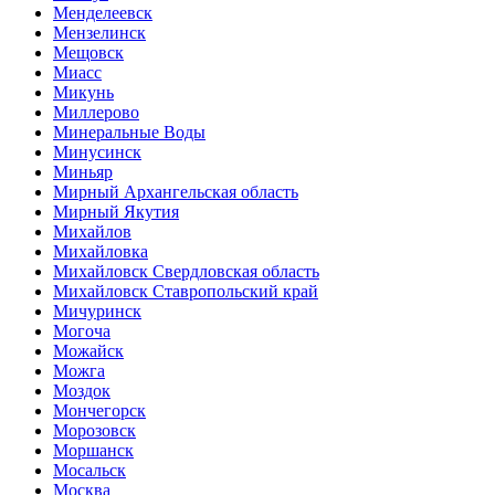
Менделеевск
Мензелинск
Мещовск
Миасс
Микунь
Миллерово
Минеральные Воды
Минусинск
Миньяр
Мирный Архангельская область
Мирный Якутия
Михайлов
Михайловка
Михайловск Свердловская область
Михайловск Ставропольский край
Мичуринск
Могоча
Можайск
Можга
Моздок
Мончегорск
Морозовск
Моршанск
Мосальск
Москва