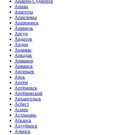
Анжеро-Судженск
Анива
Апатиты
Апрелевка
Апшеронск
Арамиль
Аргун
Ардатов
Ардон
Арзамас
Аркадак
Армавир
Армянск
Арсеньев
Арск
Артём
Артёмовск
Артёмовский
Архангельск
Асбест
Асино
Астрахань
Аткарск
Ахтубинск
Ачинск