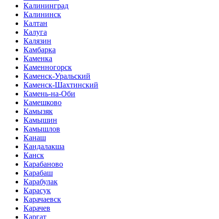
Калининград
Калининск
Калтан
Калуга
Калязин
Камбарка
Каменка
Каменногорск
Каменск-Уральский
Каменск-Шахтинский
Камень-на-Оби
Камешково
Камызяк
Камышин
Камышлов
Канаш
Кандалакша
Канск
Карабаново
Карабаш
Карабулак
Карасук
Карачаевск
Карачев
Каргат