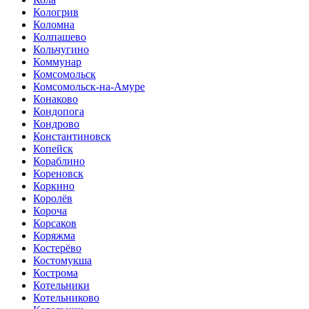
Кологрив
Коломна
Колпашево
Кольчугино
Коммунар
Комсомольск
Комсомольск-на-Амуре
Конаково
Кондопога
Кондрово
Константиновск
Копейск
Кораблино
Кореновск
Коркино
Королёв
Короча
Корсаков
Коряжма
Костерёво
Костомукша
Кострома
Котельники
Котельниково