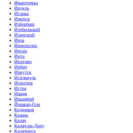
Ивантеевка
Ивдель
Игарка
Ижевск
Избербаш
Изобильный
Иланский
Инза
Иннополис
Инсар
Инта
Ипатово
Ирбит
Иркутск
Исилькуль
Искитим
Истра
Ишим
Ишимбай
Йошкар-Ола
Кадников
Казань
Калач
Калач-на-Дону
Калачинск