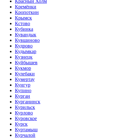
Красный Холм
Кремёнки
Кропоткин
Крымск
Кстово
Кубинка
Кувандык
Кувшиново
Кудрово
Кудымкар
Кузнецк
Куйбышев
Кукмор
Кулебаки
Кумертау
Кунгур
Купино
Курган
Курганинск
Курильск
Курлово
Куровское
Курск
Куртамыш
Курчалой