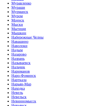
Муравленко
Мураши
Мурманск
Муром
Мценск
Мыски
Мытищи
Мышкин
Набережные Челны
Навашино
Наволоки
Надым
Назарово
Назрань
Называевск
Нальчик
Нариманов
Наро-Фоминск
Нарткала
Нарьян-Мар
Находка
Невель
Невельск
Невинномысск
Невьянск