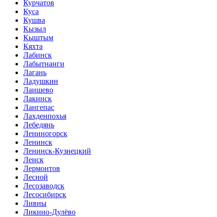
Курчатов
Куса
Кушва
Кызыл
Кыштым
Кяхта
Лабинск
Лабытнанги
Лагань
Ладушкин
Лаишево
Лакинск
Лангепас
Лахденпохья
Лебедянь
Лениногорск
Ленинск
Ленинск-Кузнецкий
Ленск
Лермонтов
Лесной
Лесозаводск
Лесосибирск
Ливны
Ликино-Дулёво