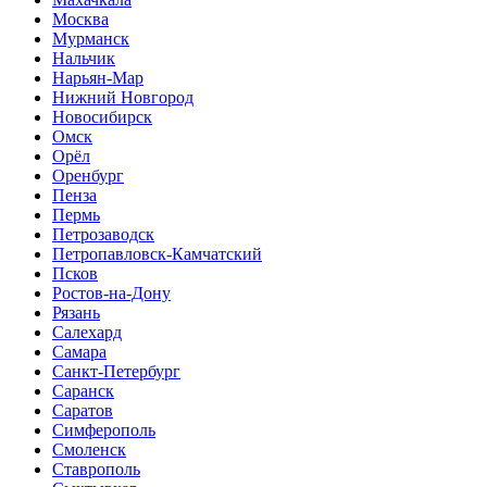
Москва
Мурманск
Нальчик
Нарьян-Мар
Нижний Новгород
Новосибирск
Омск
Орёл
Оренбург
Пенза
Пермь
Петрозаводск
Петропавловск-Камчатский
Псков
Ростов-на-Дону
Рязань
Салехард
Самара
Санкт-Петербург
Саранск
Саратов
Симферополь
Смоленск
Ставрополь