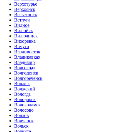
Верхотурье
Верхоянск
Весьегонск
Ветлуга
Видное
Вилюйск
Вилючинск
Вихоревка
Вичуга
Владивосток
Владикавказ
Владимир
Волгоград
Волгодонск
Волгореченск
Волжск
Волжский
Вологда
Володарск
Волоколамск
Волосово
Волхов
Волчанск
Вольск
Воркута