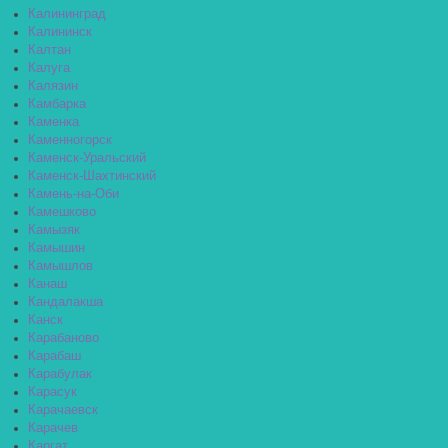
Калининград
Калининск
Калтан
Калуга
Калязин
Камбарка
Каменка
Каменногорск
Каменск-Уральский
Каменск-Шахтинский
Камень-на-Оби
Камешково
Камызяк
Камышин
Камышлов
Канаш
Кандалакша
Канск
Карабаново
Карабаш
Карабулак
Карасук
Карачаевск
Карачев
Каргат