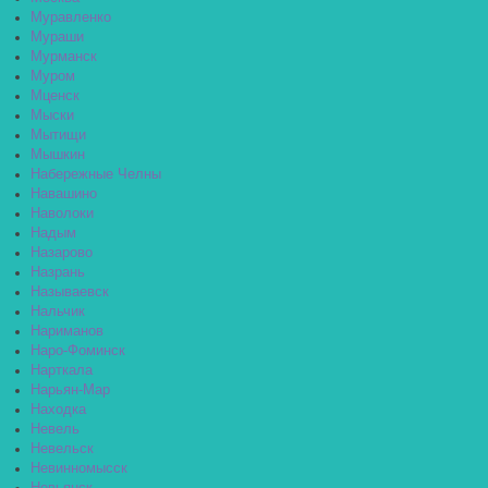
Муравленко
Мураши
Мурманск
Муром
Мценск
Мыски
Мытищи
Мышкин
Набережные Челны
Навашино
Наволоки
Надым
Назарово
Назрань
Называевск
Нальчик
Нариманов
Наро-Фоминск
Нарткала
Нарьян-Мар
Находка
Невель
Невельск
Невинномысск