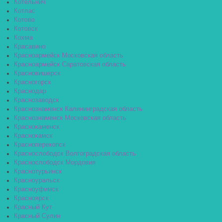
Котельнич
Котлас
Котово
Котовск
Кохма
Красавино
Красноармейск Московская область
Красноармейск Саратовская область
Красновишерск
Красногорск
Краснодар
Краснозаводск
Краснознаменск Калининградская область
Краснознаменск Московская область
Краснокаменск
Краснокамск
Красноперекопск
Краснослободск Волгоградская область
Краснослободск Мордовия
Краснотурьинск
Красноуральск
Красноуфимск
Красноярск
Красный Кут
Красный Сулин