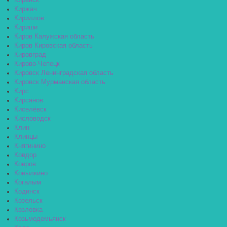
Киренск
Киржач
Кириллов
Кириши
Киров Калужская область
Киров Кировская область
Кировград
Кирово-Чепецк
Кировск Ленинградская область
Кировск Мурманская область
Кирс
Кирсанов
Киселёвск
Кисловодск
Клин
Клинцы
Княгинино
Ковдор
Ковров
Ковылкино
Когалым
Кодинск
Козельск
Козловка
Козьмодемьянск