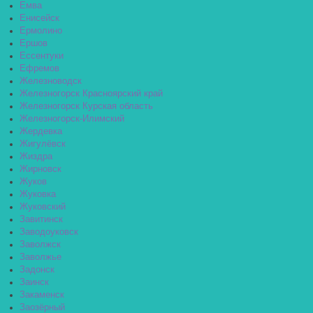
Емва
Енисейск
Ермолино
Ершов
Ессентуки
Ефремов
Железноводск
Железногорск Красноярский край
Железногорск Курская область
Железногорск-Илимский
Жердевка
Жигулёвск
Жиздра
Жирновск
Жуков
Жуковка
Жуковский
Завитинск
Заводоуковск
Заволжск
Заволжье
Задонск
Заинск
Закаменск
Заозёрный