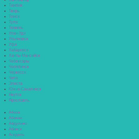
Тамбов
Тверь
Томск
Тула
Тюмень
Улан-Удэ
Ульяновск
Уфа
Хабаровск
Ханты-Мансийск
Чебоксары
Челябинск
Черкесск
Чита
Элиста
Южно-Сахалинск
Якутск
Ярославль
Абаза
Абакан
Абдулино
Абинск
Агидель