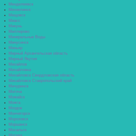
Менделеевск
Мензелинск
Мещовск
Миасс
Микунь
Миллерово
Минеральные Воды
Минусинск
Миньяр
Мирный Архангельская область
Мирный Якутия
Михайлов
Михайловка
Михайловск Свердловская область
Михайловск Ставропольский край
Мичуринск
Могоча
Можайск
Можга
Моздок
Мончегорск
Морозовск
Моршанск
Мосальск
Москва