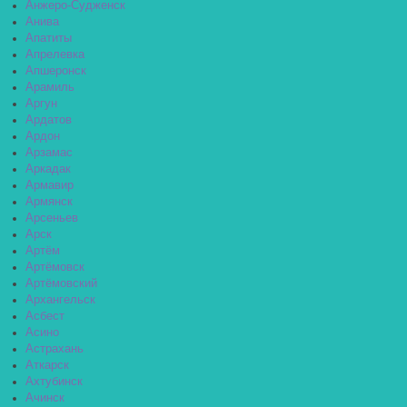
Анжеро-Судженск
Анива
Апатиты
Апрелевка
Апшеронск
Арамиль
Аргун
Ардатов
Ардон
Арзамас
Аркадак
Армавир
Армянск
Арсеньев
Арск
Артём
Артёмовск
Артёмовский
Архангельск
Асбест
Асино
Астрахань
Аткарск
Ахтубинск
Ачинск