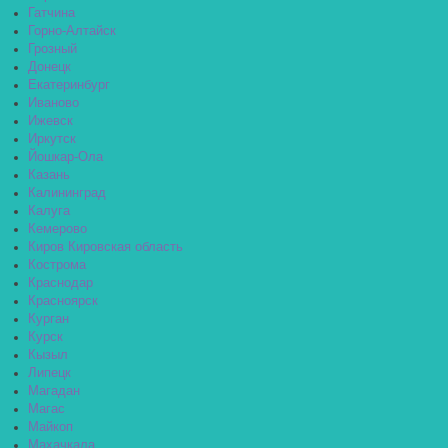
Гатчина
Горно-Алтайск
Грозный
Донецк
Екатеринбург
Иваново
Ижевск
Иркутск
Йошкар-Ола
Казань
Калининград
Калуга
Кемерово
Киров Кировская область
Кострома
Краснодар
Красноярск
Курган
Курск
Кызыл
Липецк
Магадан
Магас
Майкоп
Махачкала