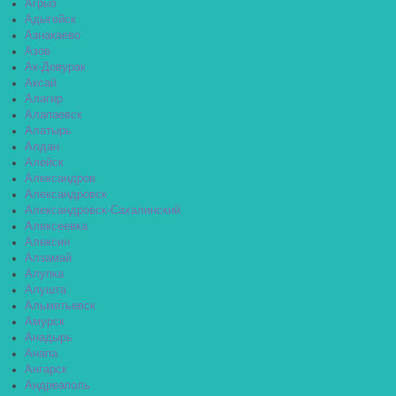
Агрыз
Адыгейск
Азнакаево
Азов
Ак-Довурак
Аксай
Алагир
Алапаевск
Алатырь
Алдан
Алейск
Александров
Александровск
Александровск-Сахалинский
Алексеевка
Алексин
Алзамай
Алупка
Алушта
Альметьевск
Амурск
Анадырь
Анапа
Ангарск
Андреаполь