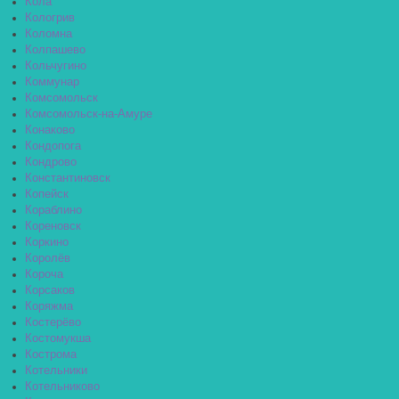
Кола
Кологрив
Коломна
Колпашево
Кольчугино
Коммунар
Комсомольск
Комсомольск-на-Амуре
Конаково
Кондопога
Кондрово
Константиновск
Копейск
Кораблино
Кореновск
Коркино
Королёв
Короча
Корсаков
Коряжма
Костерёво
Костомукша
Кострома
Котельники
Котельниково