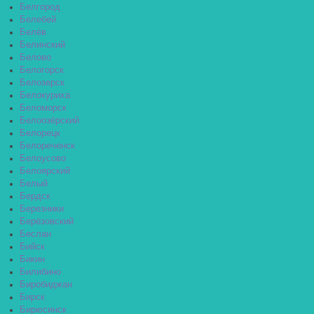
Белгород
Белебей
Белёв
Белинский
Белово
Белогорск
Белозерск
Белокуриха
Беломорск
Белоозёрский
Белорецк
Белореченск
Белоусово
Белоярский
Белый
Бердск
Березники
Берёзовский
Беслан
Бийск
Бикин
Билибино
Биробиджан
Бирск
Бирюсинск