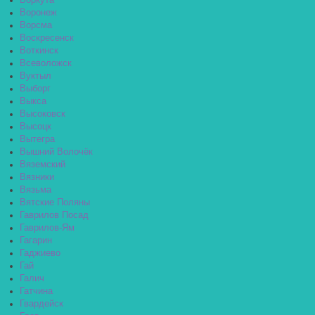
Воркута
Воронеж
Ворсма
Воскресенск
Воткинск
Всеволожск
Вуктыл
Выборг
Выкса
Высоковск
Высоцк
Вытегра
Вышний Волочёк
Вяземский
Вязники
Вязьма
Вятские Поляны
Гаврилов Посад
Гаврилов-Ям
Гагарин
Гаджиево
Гай
Галич
Гатчина
Гвардейск