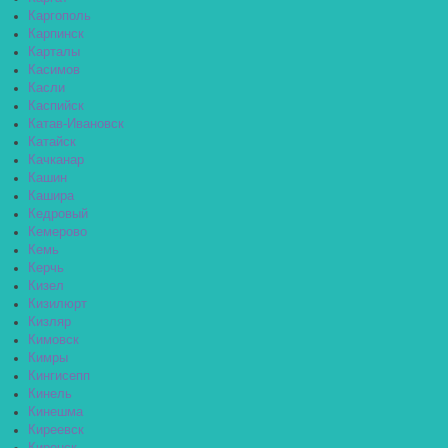
Каргополь
Карпинск
Карталы
Касимов
Касли
Каспийск
Катав-Ивановск
Катайск
Качканар
Кашин
Кашира
Кедровый
Кемерово
Кемь
Керчь
Кизел
Кизилюрт
Кизляр
Кимовск
Кимры
Кингисепп
Кинель
Кинешма
Киреевск