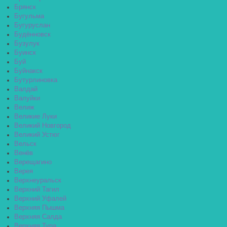
Брянск
Бугульма
Бугуруслан
Будённовск
Бузулук
Буинск
Буй
Буйнакск
Бутурлиновка
Валдай
Валуйки
Велиж
Великие Луки
Великий Новгород
Великий Устюг
Вельск
Венёв
Верещагино
Верея
Верхнеуральск
Верхний Тагил
Верхний Уфалей
Верхняя Пышма
Верхняя Салда
Верхняя Тура