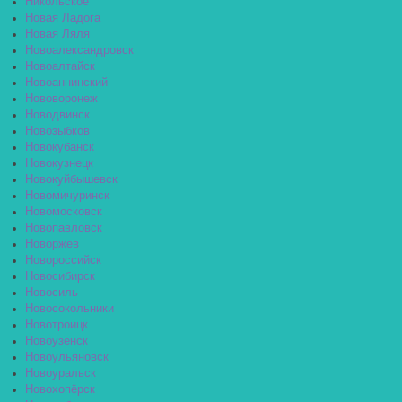
Никольское
Новая Ладога
Новая Ляля
Новоалександровск
Новоалтайск
Новоаннинский
Нововоронеж
Новодвинск
Новозыбков
Новокубанск
Новокузнецк
Новокуйбышевск
Новомичуринск
Новомосковск
Новопавловск
Новоржев
Новороссийск
Новосибирск
Новосиль
Новосокольники
Новотроицк
Новоузенск
Новоульяновск
Новоуральск
Новохопёрск