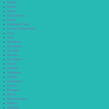
Липецк
Липки
Лиски
Лихославль
Лобня
Лодейное Поле
Лосино-Петровский
Луга
Луза
Лукоянов
Луховицы
Лысково
Лысьва
Лыткарино
Льгов
Любань
Люберцы
Любим
Людиново
Лянтор
Магадан
Магас
Магнитогорск
Майкоп
Майский