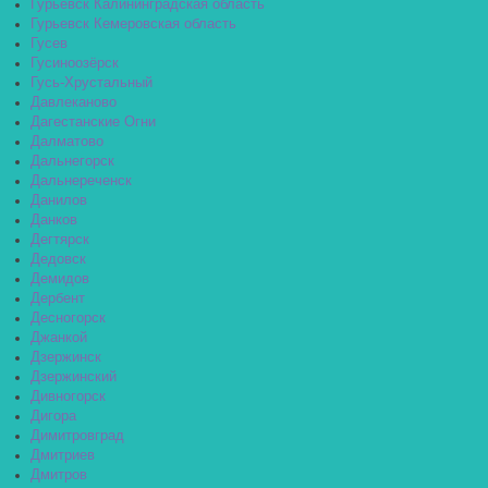
Гурьевск Калининградская область
Гурьевск Кемеровская область
Гусев
Гусиноозёрск
Гусь-Хрустальный
Давлеканово
Дагестанские Огни
Далматово
Дальнегорск
Дальнереченск
Данилов
Данков
Дегтярск
Дедовск
Демидов
Дербент
Десногорск
Джанкой
Дзержинск
Дзержинский
Дивногорск
Дигора
Димитровград
Дмитриев
Дмитров