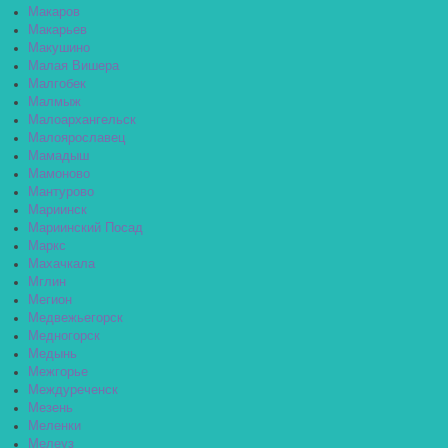
Макаров
Макарьев
Макушино
Малая Вишера
Малгобек
Малмыж
Малоархангельск
Малоярославец
Мамадыш
Мамоново
Мантурово
Мариинск
Мариинский Посад
Маркс
Махачкала
Мглин
Мегион
Медвежьегорск
Медногорск
Медынь
Межгорье
Междуреченск
Мезень
Меленки
Мелеуз