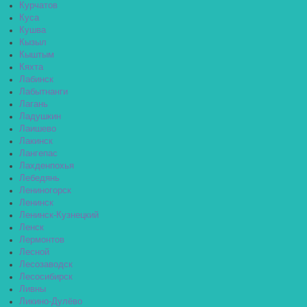
Курчатов
Куса
Кушва
Кызыл
Кыштым
Кяхта
Лабинск
Лабытнанги
Лагань
Ладушкин
Лаишево
Лакинск
Лангепас
Лахденпохья
Лебедянь
Лениногорск
Ленинск
Ленинск-Кузнецкий
Ленск
Лермонтов
Лесной
Лесозаводск
Лесосибирск
Ливны
Ликино-Дулёво