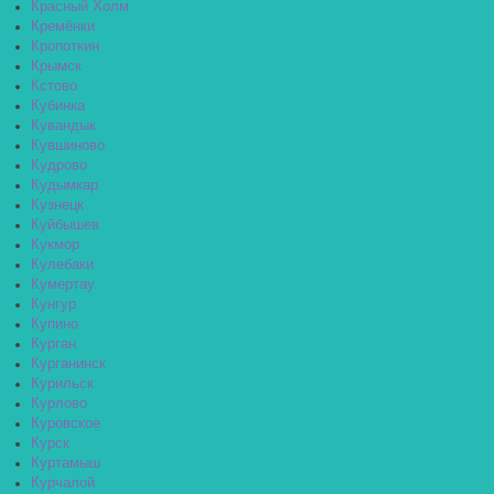
Красный Холм
Кремёнки
Кропоткин
Крымск
Кстово
Кубинка
Кувандык
Кувшиново
Кудрово
Кудымкар
Кузнецк
Куйбышев
Кукмор
Кулебаки
Кумертау
Кунгур
Купино
Курган
Курганинск
Курильск
Курлово
Куровское
Курск
Куртамыш
Курчалой