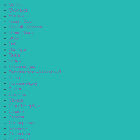
Москва
Мурманск
Нальчик
Нарьян-Мар
Нижний Новгород
Новосибирск
Омск
Орёл
Оренбург
Пенза
Пермь
Петрозаводск
Петропавловск-Камчатский
Псков
Ростов-на-Дону
Рязань
Салехард
Самара
Санкт-Петербург
Саранск
Саратов
Симферополь
Смоленск
Ставрополь
Сыктывкар