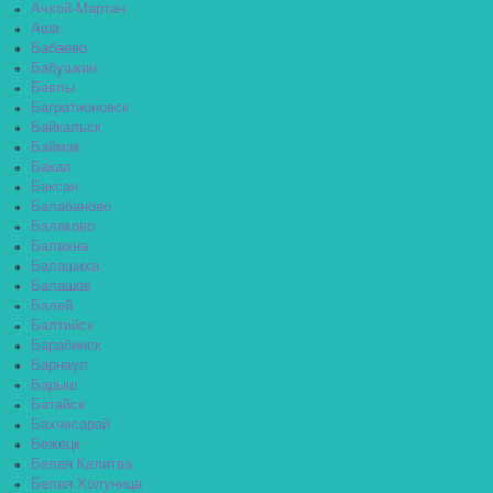
Ачхой-Мартан
Аша
Бабаево
Бабушкин
Бавлы
Багратионовск
Байкальск
Баймак
Бакал
Баксан
Балабаново
Балаково
Балахна
Балашиха
Балашов
Балей
Балтийск
Барабинск
Барнаул
Барыш
Батайск
Бахчисарай
Бежецк
Белая Калитва
Белая Холуница