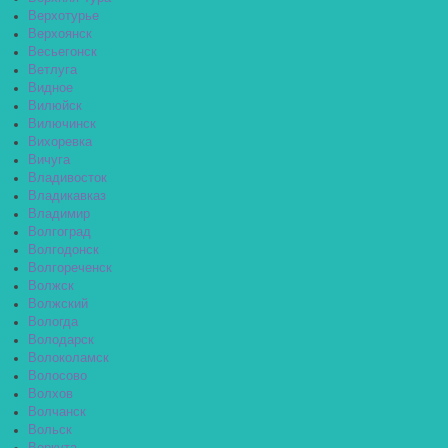
Верхотурье
Верхоянск
Весьегонск
Ветлуга
Видное
Вилюйск
Вилючинск
Вихоревка
Вичуга
Владивосток
Владикавказ
Владимир
Волгоград
Волгодонск
Волгореченск
Волжск
Волжский
Вологда
Володарск
Волоколамск
Волосово
Волхов
Волчанск
Вольск