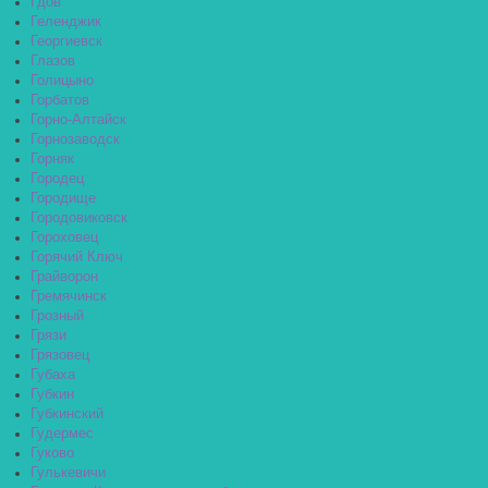
Гдов
Геленджик
Георгиевск
Глазов
Голицыно
Горбатов
Горно-Алтайск
Горнозаводск
Горняк
Городец
Городище
Городовиковск
Гороховец
Горячий Ключ
Грайворон
Гремячинск
Грозный
Грязи
Грязовец
Губаха
Губкин
Губкинский
Гудермес
Гуково
Гулькевичи