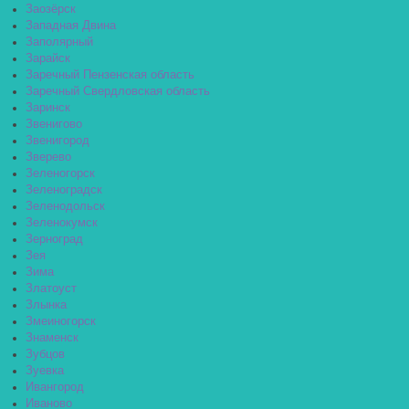
Заозёрск
Западная Двина
Заполярный
Зарайск
Заречный Пензенская область
Заречный Свердловская область
Заринск
Звенигово
Звенигород
Зверево
Зеленогорск
Зеленоградск
Зеленодольск
Зеленокумск
Зерноград
Зея
Зима
Златоуст
Злынка
Змеиногорск
Знаменск
Зубцов
Зуевка
Ивангород
Иваново