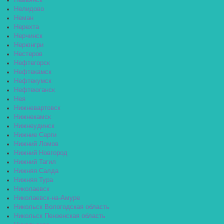
Невьянск
Нелидово
Неман
Нерехта
Нерчинск
Нерюнгри
Нестеров
Нефтегорск
Нефтекамск
Нефтекумск
Нефтеюганск
Нея
Нижневартовск
Нижнекамск
Нижнеудинск
Нижние Серги
Нижний Ломов
Нижний Новгород
Нижний Тагил
Нижняя Салда
Нижняя Тура
Николаевск
Николаевск-на-Амуре
Никольск Вологодская область
Никольск Пензенская область