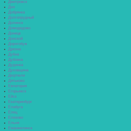
Дмитровск
Дно
Добрянка
Долгопрудный
Долинск
Домодедово
Донецк
Донской
Дорогобуж
Дрезна
Дубна
Дубовка
Дудинка
Духовщина
Дюртюли
Дятьково
Евпатория
Егорьевск
Ейск
Екатеринбург
Елабуга
Елец
Елизово
Ельня
Еманжелинск