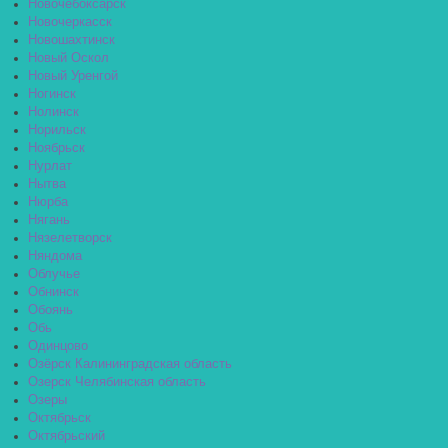
Новочебоксарск
Новочеркасск
Новошахтинск
Новый Оскол
Новый Уренгой
Ногинск
Нолинск
Норильск
Ноябрьск
Нурлат
Нытва
Нюрба
Нягань
Нязелетворск
Няндома
Облучье
Обнинск
Обоянь
Обь
Одинцово
Озёрск Калининградская область
Озерск Челябинская область
Озеры
Октябрьск
Октябрьский