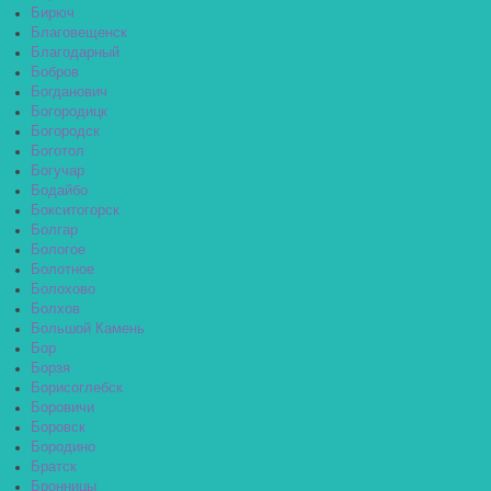
Бирюч
Благовещенск
Благодарный
Бобров
Богданович
Богородицк
Богородск
Боготол
Богучар
Бодайбо
Бокситогорск
Болгар
Бологое
Болотное
Болохово
Болхов
Большой Камень
Бор
Борзя
Борисоглебск
Боровичи
Боровск
Бородино
Братск
Бронницы