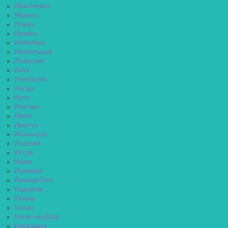
Ивантеевка
Ивдель
Игарка
Ижевск
Избербаш
Изобильный
Иланский
Инза
Иннополис
Инсар
Инта
Ипатово
Ирбит
Иркутск
Исилькуль
Искитим
Истра
Ишим
Ишимбай
Йошкар-Ола
Кадников
Казань
Калач
Калач-на-Дону
Калачинск