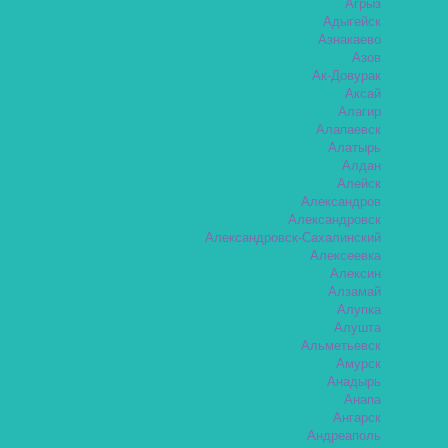
Агрыз
Адыгейск
Азнакаево
Азов
Ак-Довурак
Аксай
Алагир
Алапаевск
Алатырь
Алдан
Алейск
Александров
Александровск
Александровск-Сахалинский
Алексеевка
Алексин
Алзамай
Алупка
Алушта
Альметьевск
Амурск
Анадырь
Анапа
Ангарск
Андреаполь