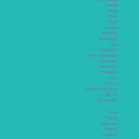
Тамбов
Тверь
Томск
Тула
Тюмень
Улан-Удэ
Ульяновск
Уфа
Хабаровск
Ханты-Мансийск
Чебоксары
Челябинск
Черкесск
Чита
Элиста
Южно-Сахалинск
Якутск
Ярославль
Абаза
Абакан
Абдулино
Абинск
Агидель