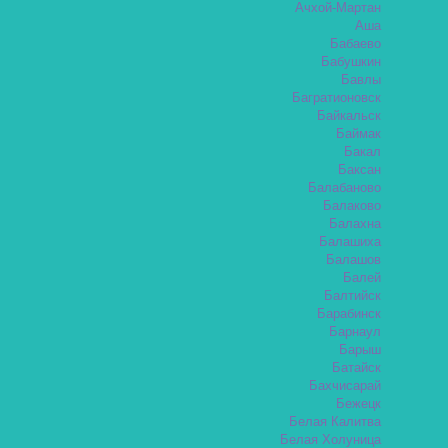
Ачхой-Мартан
Аша
Бабаево
Бабушкин
Бавлы
Багратионовск
Байкальск
Баймак
Бакал
Баксан
Балабаново
Балаково
Балахна
Балашиха
Балашов
Балей
Балтийск
Барабинск
Барнаул
Барыш
Батайск
Бахчисарай
Бежецк
Белая Калитва
Белая Холуница