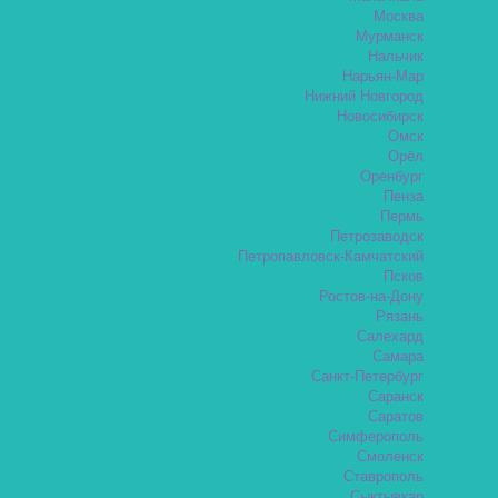
Москва
Мурманск
Нальчик
Нарьян-Мар
Нижний Новгород
Новосибирск
Омск
Орёл
Оренбург
Пенза
Пермь
Петрозаводск
Петропавловск-Камчатский
Псков
Ростов-на-Дону
Рязань
Салехард
Самара
Санкт-Петербург
Саранск
Саратов
Симферополь
Смоленск
Ставрополь
Сыктывкар