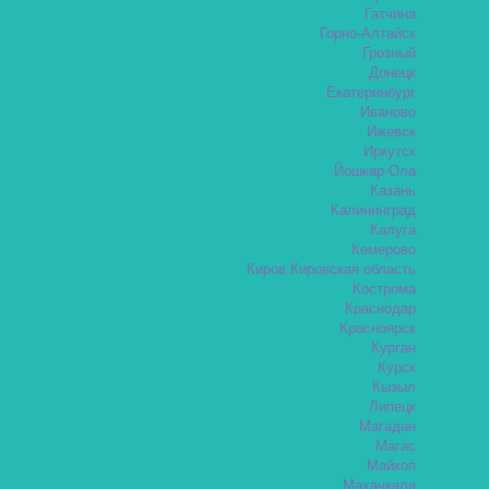
Гатчина
Горно-Алтайск
Грозный
Донецк
Екатеринбург
Иваново
Ижевск
Иркутск
Йошкар-Ола
Казань
Калининград
Калуга
Кемерово
Киров Кировская область
Кострома
Краснодар
Красноярск
Курган
Курск
Кызыл
Липецк
Магадан
Магас
Майкоп
Махачкала