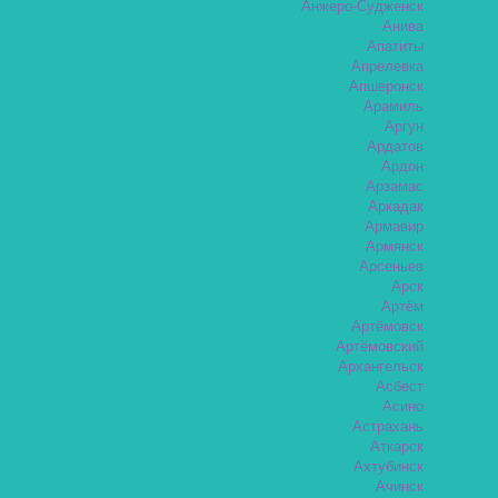
Анжеро-Судженск
Анива
Апатиты
Апрелевка
Апшеронск
Арамиль
Аргун
Ардатов
Ардон
Арзамас
Аркадак
Армавир
Армянск
Арсеньев
Арск
Артём
Артёмовск
Артёмовский
Архангельск
Асбест
Асино
Астрахань
Аткарск
Ахтубинск
Ачинск