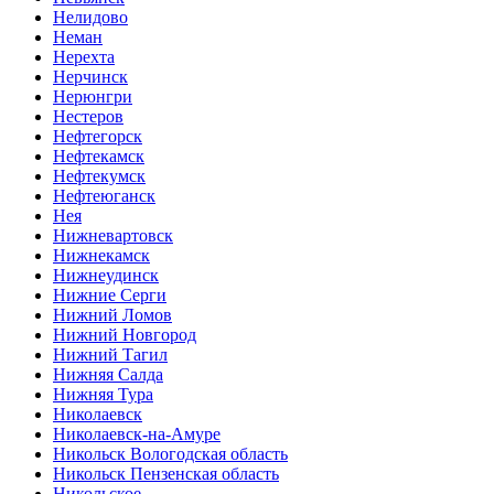
Нелидово
Неман
Нерехта
Нерчинск
Нерюнгри
Нестеров
Нефтегорск
Нефтекамск
Нефтекумск
Нефтеюганск
Нея
Нижневартовск
Нижнекамск
Нижнеудинск
Нижние Серги
Нижний Ломов
Нижний Новгород
Нижний Тагил
Нижняя Салда
Нижняя Тура
Николаевск
Николаевск-на-Амуре
Никольск Вологодская область
Никольск Пензенская область
Никольское