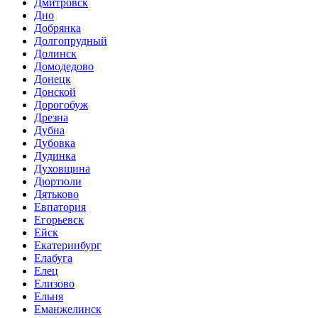
Дмитровск
Дно
Добрянка
Долгопрудный
Долинск
Домодедово
Донецк
Донской
Дорогобуж
Дрезна
Дубна
Дубовка
Дудинка
Духовщина
Дюртюли
Дятьково
Евпатория
Егорьевск
Ейск
Екатеринбург
Елабуга
Елец
Елизово
Ельня
Еманжелинск