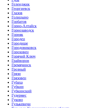
Геленджик
Георгиевск
Глазов
Голицыно
Горбатов
Горно-Алтайск
Горнозаводск
Горняк
Городец
Городище
Городовиковск
Гороховец
Горячий Ключ
Грайворон
Гремячинск
Грозный
Грязи
Грязовец
Губаха
Губкин
Губкинский
Гудермес
Гуково
Гулькевичи