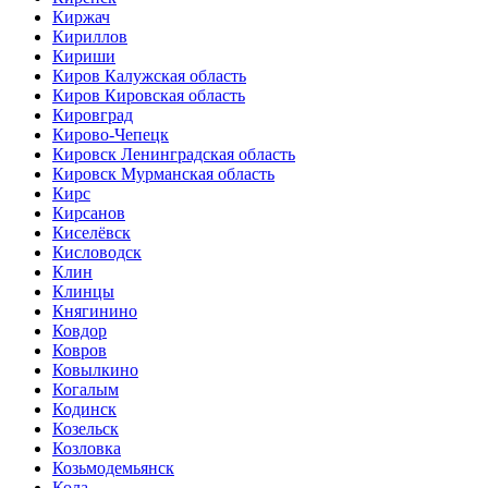
Киржач
Кириллов
Кириши
Киров Калужская область
Киров Кировская область
Кировград
Кирово-Чепецк
Кировск Ленинградская область
Кировск Мурманская область
Кирс
Кирсанов
Киселёвск
Кисловодск
Клин
Клинцы
Княгинино
Ковдор
Ковров
Ковылкино
Когалым
Кодинск
Козельск
Козловка
Козьмодемьянск
Кола