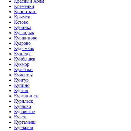
Красный Холм
Кремёнки
Кропоткин
Крымск
Кстово
Кубинка
Кувандык
Кувшиново
Кудрово
Кудымкар
Кузнецк
Куйбышев
Кукмор
Кулебаки
Кумертау
Кунгур
Купино
Курган
Курганинск
Курильск
Курлово
Куровское
Курск
Куртамыш
Курчалой