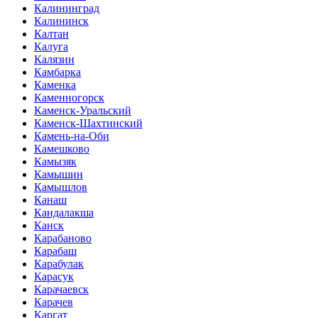
Калининград
Калининск
Калтан
Калуга
Калязин
Камбарка
Каменка
Каменногорск
Каменск-Уральский
Каменск-Шахтинский
Камень-на-Оби
Камешково
Камызяк
Камышин
Камышлов
Канаш
Кандалакша
Канск
Карабаново
Карабаш
Карабулак
Карасук
Карачаевск
Карачев
Каргат