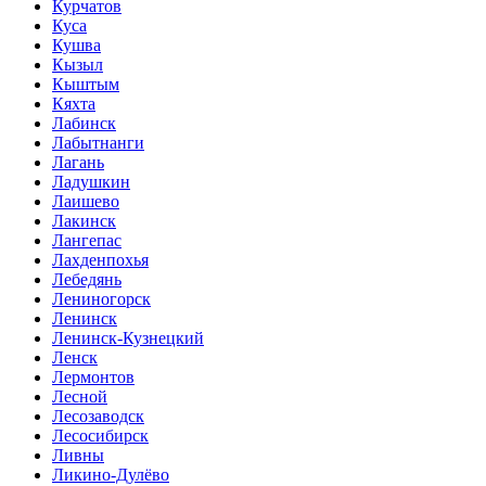
Курчатов
Куса
Кушва
Кызыл
Кыштым
Кяхта
Лабинск
Лабытнанги
Лагань
Ладушкин
Лаишево
Лакинск
Лангепас
Лахденпохья
Лебедянь
Лениногорск
Ленинск
Ленинск-Кузнецкий
Ленск
Лермонтов
Лесной
Лесозаводск
Лесосибирск
Ливны
Ликино-Дулёво