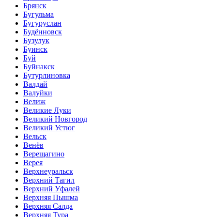
Брянск
Бугульма
Бугуруслан
Будённовск
Бузулук
Буинск
Буй
Буйнакск
Бутурлиновка
Валдай
Валуйки
Велиж
Великие Луки
Великий Новгород
Великий Устюг
Вельск
Венёв
Верещагино
Верея
Верхнеуральск
Верхний Тагил
Верхний Уфалей
Верхняя Пышма
Верхняя Салда
Верхняя Тура