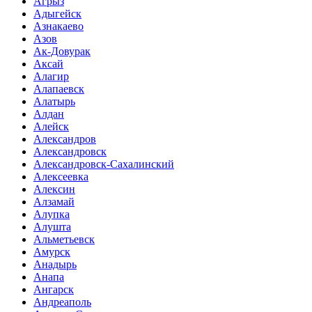
Агрыз
Адыгейск
Азнакаево
Азов
Ак-Довурак
Аксай
Алагир
Алапаевск
Алатырь
Алдан
Алейск
Александров
Александровск
Александровск-Сахалинский
Алексеевка
Алексин
Алзамай
Алупка
Алушта
Альметьевск
Амурск
Анадырь
Анапа
Ангарск
Андреаполь