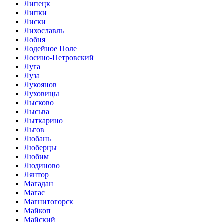
Липецк
Липки
Лиски
Лихославль
Лобня
Лодейное Поле
Лосино-Петровский
Луга
Луза
Лукоянов
Луховицы
Лысково
Лысьва
Лыткарино
Льгов
Любань
Люберцы
Любим
Людиново
Лянтор
Магадан
Магас
Магнитогорск
Майкоп
Майский