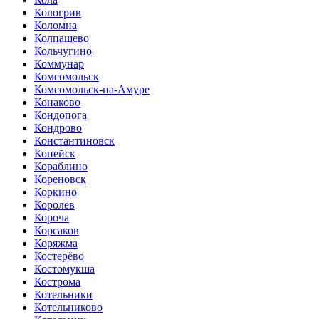
Кологрив
Коломна
Колпашево
Кольчугино
Коммунар
Комсомольск
Комсомольск-на-Амуре
Конаково
Кондопога
Кондрово
Константиновск
Копейск
Кораблино
Кореновск
Коркино
Королёв
Короча
Корсаков
Коряжма
Костерёво
Костомукша
Кострома
Котельники
Котельниково