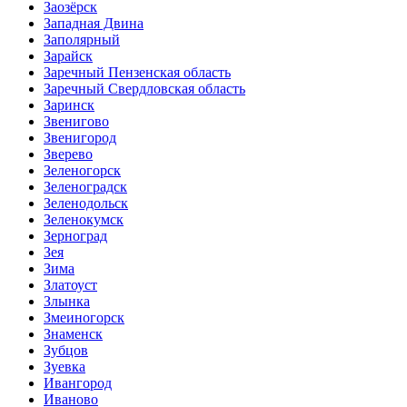
Заозёрск
Западная Двина
Заполярный
Зарайск
Заречный Пензенская область
Заречный Свердловская область
Заринск
Звенигово
Звенигород
Зверево
Зеленогорск
Зеленоградск
Зеленодольск
Зеленокумск
Зерноград
Зея
Зима
Златоуст
Злынка
Змеиногорск
Знаменск
Зубцов
Зуевка
Ивангород
Иваново