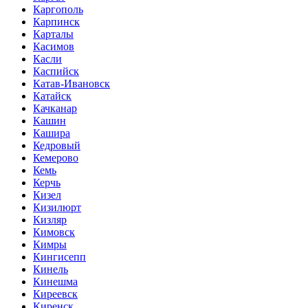
Каргополь
Карпинск
Карталы
Касимов
Касли
Каспийск
Катав-Ивановск
Катайск
Качканар
Кашин
Кашира
Кедровый
Кемерово
Кемь
Керчь
Кизел
Кизилюрт
Кизляр
Кимовск
Кимры
Кингисепп
Кинель
Кинешма
Киреевск
Киренск