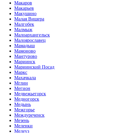
Макаров
Макарьев
Макушино
Малая Вишера
Малгобек
Малмыж
Малоархангельск
Малоярославец
Мамадыш
Мамоново
Мантурово
Мариинск
Мариинский Посад
Маркс
Махачкала
Мглин
Мегион
Медвежьегорск
Медногорск
Медынь
Межгорье
Междуреченск
Мезень
Меленки
Мелеуз