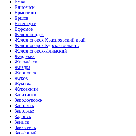
Емва
Енисейск
Ермолино
Ершов
Ессентуки
Ефремов
Железноводск
Железногорск Красноярский край
Железногорск Курская область
Железногорск-Илимский
Жердевка
Жигулёвск
Жиздра
Жирновск
Жуков
Жуковка
Жуковский
Завитинск
Заводоуковск
Заволжск
Заволжье
Задонск
Заинск
Закаменск
Заозёрный