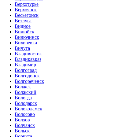
Верхотурье
Верхоянск
Весьегонск
Ветлуга
Видное
Вилюйск
Вилючинск
Вихоревка
Вичуга
Владивосток
Владикавказ
Владимир
Волгоград
Волгодонск
Волгореченск
Волжск
Волжский
Вологда
Володарск
Волоколамск
Волосово
Волхов
Волчанск
Вольск
Воркута