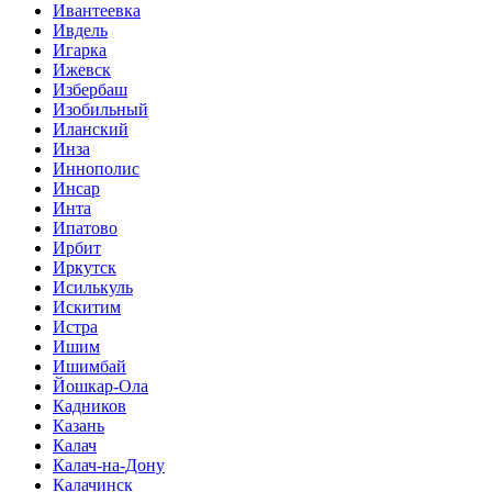
Ивантеевка
Ивдель
Игарка
Ижевск
Избербаш
Изобильный
Иланский
Инза
Иннополис
Инсар
Инта
Ипатово
Ирбит
Иркутск
Исилькуль
Искитим
Истра
Ишим
Ишимбай
Йошкар-Ола
Кадников
Казань
Калач
Калач-на-Дону
Калачинск