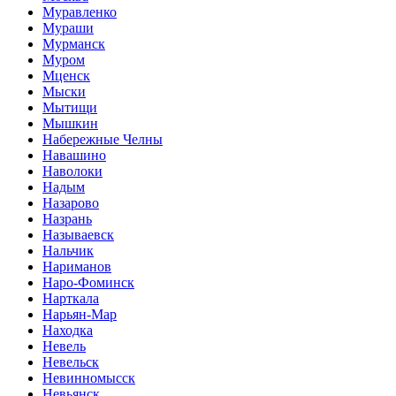
Муравленко
Мураши
Мурманск
Муром
Мценск
Мыски
Мытищи
Мышкин
Набережные Челны
Навашино
Наволоки
Надым
Назарово
Назрань
Называевск
Нальчик
Нариманов
Наро-Фоминск
Нарткала
Нарьян-Мар
Находка
Невель
Невельск
Невинномысск
Невьянск