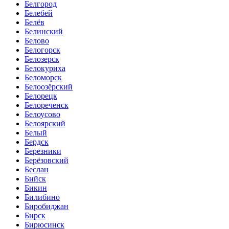
Белгород
Белебей
Белёв
Белинский
Белово
Белогорск
Белозерск
Белокуриха
Беломорск
Белоозёрский
Белорецк
Белореченск
Белоусово
Белоярский
Белый
Бердск
Березники
Берёзовский
Беслан
Бийск
Бикин
Билибино
Биробиджан
Бирск
Бирюсинск