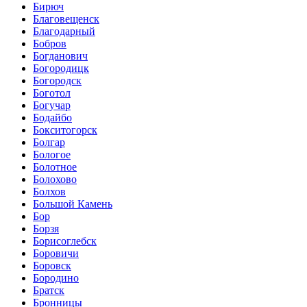
Бирюч
Благовещенск
Благодарный
Бобров
Богданович
Богородицк
Богородск
Боготол
Богучар
Бодайбо
Бокситогорск
Болгар
Бологое
Болотное
Болохово
Болхов
Большой Камень
Бор
Борзя
Борисоглебск
Боровичи
Боровск
Бородино
Братск
Бронницы