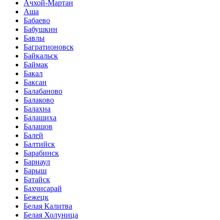
Ачхой-Мартан
Аша
Бабаево
Бабушкин
Бавлы
Багратионовск
Байкальск
Баймак
Бакал
Баксан
Балабаново
Балаково
Балахна
Балашиха
Балашов
Балей
Балтийск
Барабинск
Барнаул
Барыш
Батайск
Бахчисарай
Бежецк
Белая Калитва
Белая Холуница