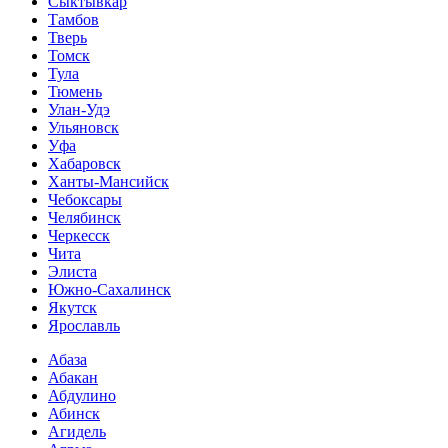
Сыктывкар
Тамбов
Тверь
Томск
Тула
Тюмень
Улан-Удэ
Ульяновск
Уфа
Хабаровск
Ханты-Мансийск
Чебоксары
Челябинск
Черкесск
Чита
Элиста
Южно-Сахалинск
Якутск
Ярославль
Абаза
Абакан
Абдулино
Абинск
Агидель