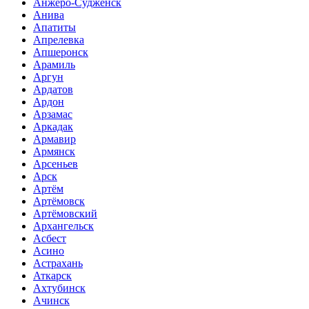
Анжеро-Судженск
Анива
Апатиты
Апрелевка
Апшеронск
Арамиль
Аргун
Ардатов
Ардон
Арзамас
Аркадак
Армавир
Армянск
Арсеньев
Арск
Артём
Артёмовск
Артёмовский
Архангельск
Асбест
Асино
Астрахань
Аткарск
Ахтубинск
Ачинск