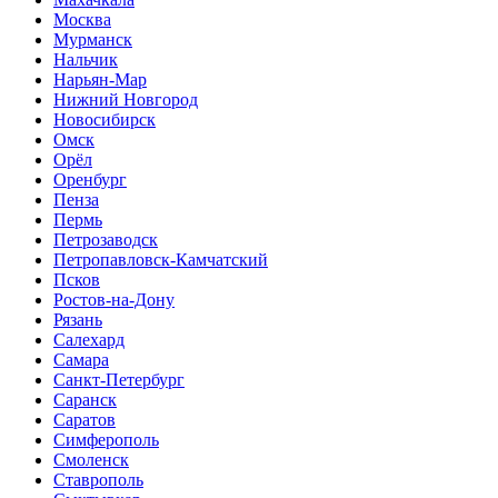
Москва
Мурманск
Нальчик
Нарьян-Мар
Нижний Новгород
Новосибирск
Омск
Орёл
Оренбург
Пенза
Пермь
Петрозаводск
Петропавловск-Камчатский
Псков
Ростов-на-Дону
Рязань
Салехард
Самара
Санкт-Петербург
Саранск
Саратов
Симферополь
Смоленск
Ставрополь