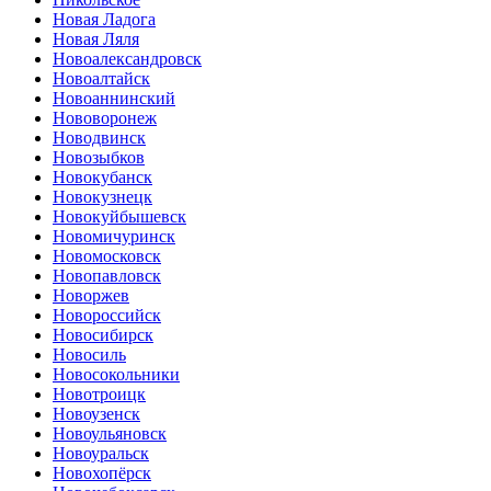
Новая Ладога
Новая Ляля
Новоалександровск
Новоалтайск
Новоаннинский
Нововоронеж
Новодвинск
Новозыбков
Новокубанск
Новокузнецк
Новокуйбышевск
Новомичуринск
Новомосковск
Новопавловск
Новоржев
Новороссийск
Новосибирск
Новосиль
Новосокольники
Новотроицк
Новоузенск
Новоульяновск
Новоуральск
Новохопёрск