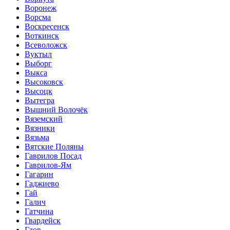
Воронеж
Ворсма
Воскресенск
Воткинск
Всеволожск
Вуктыл
Выборг
Выкса
Высоковск
Высоцк
Вытегра
Вышний Волочёк
Вяземский
Вязники
Вязьма
Вятские Поляны
Гаврилов Посад
Гаврилов-Ям
Гагарин
Гаджиево
Гай
Галич
Гатчина
Гвардейск
Гдов