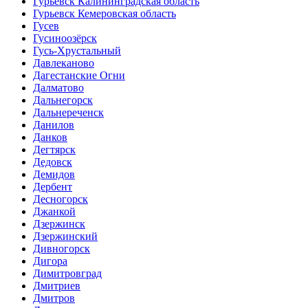
Гурьевск Калининградская область
Гурьевск Кемеровская область
Гусев
Гусиноозёрск
Гусь-Хрустальный
Давлеканово
Дагестанские Огни
Далматово
Дальнегорск
Дальнереченск
Данилов
Данков
Дегтярск
Дедовск
Демидов
Дербент
Десногорск
Джанкой
Дзержинск
Дзержинский
Дивногорск
Дигора
Димитровград
Дмитриев
Дмитров