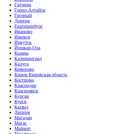
Гатчина
Горно-Алтайск
Грозный
Донецк
Екатеринбург
Иваново
Ижевск
Иркутск
Йошкар-Ола
Казань
Калининград
Калуга
Кемерово
Киров Кировская область
Кострома
Краснодар
Красноярск
Курган
Курск
Кызыл
Липецк
Магадан
Магас
Майкоп
Махачкала