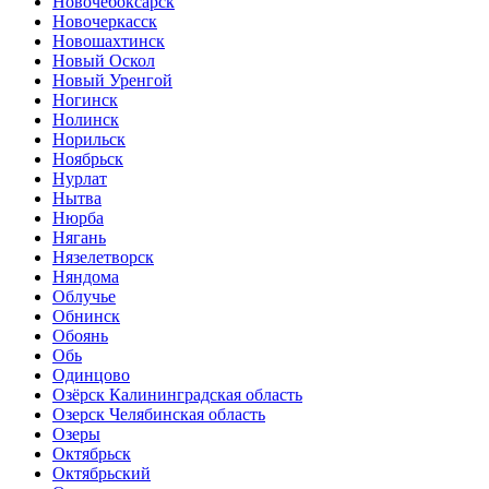
Новочебоксарск
Новочеркасск
Новошахтинск
Новый Оскол
Новый Уренгой
Ногинск
Нолинск
Норильск
Ноябрьск
Нурлат
Нытва
Нюрба
Нягань
Нязелетворск
Няндома
Облучье
Обнинск
Обоянь
Обь
Одинцово
Озёрск Калининградская область
Озерск Челябинская область
Озеры
Октябрьск
Октябрьский