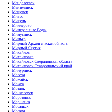
Менделеевск
Мензелинск
Мещовск
Миасс
Микунь
Миллерово
Минеральные Воды
Минусинск
Миньяр
Мирный Архангельская область
Мирный Якутия
Михайлов
Михайловка
Михайловск Свердловская область
Михайловск Ставропольский край
Мичуринск
Могоча
Можайск
Можга
Моздок
Мончегорск
Морозовск
Моршанск
Мосальск
Москва