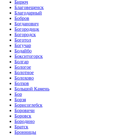
Бирюч
Благовещенск
Благодарный
Бобров
Богданович
Богородицк
Богородск
Боготол
Богучар
Бодайбо
Бокситогорск
Болгар
Бологое
Болотное
Болохово
Болхов
Большой Камень
Бор
Борзя
Борисоглебск
Боровичи
Боровск
Бородино
Братск
Бронницы