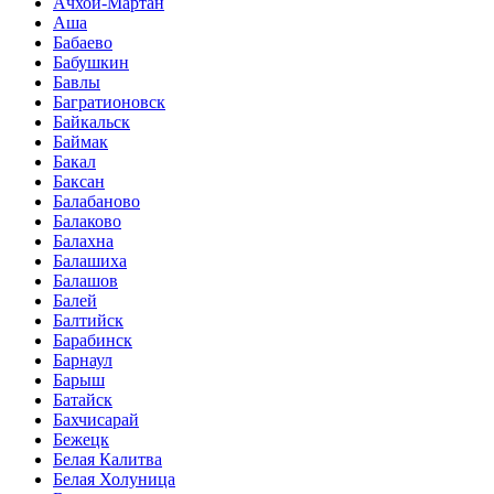
Ачхой-Мартан
Аша
Бабаево
Бабушкин
Бавлы
Багратионовск
Байкальск
Баймак
Бакал
Баксан
Балабаново
Балаково
Балахна
Балашиха
Балашов
Балей
Балтийск
Барабинск
Барнаул
Барыш
Батайск
Бахчисарай
Бежецк
Белая Калитва
Белая Холуница