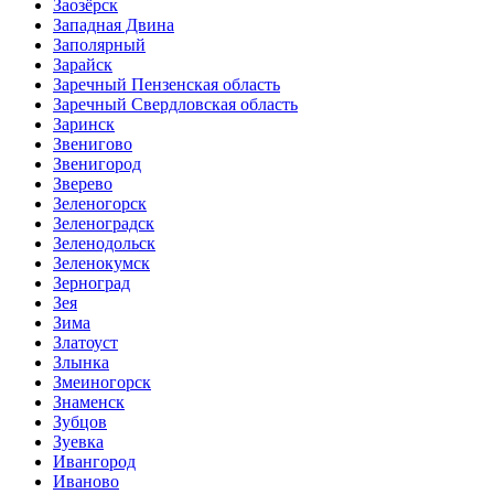
Заозёрск
Западная Двина
Заполярный
Зарайск
Заречный Пензенская область
Заречный Свердловская область
Заринск
Звенигово
Звенигород
Зверево
Зеленогорск
Зеленоградск
Зеленодольск
Зеленокумск
Зерноград
Зея
Зима
Златоуст
Злынка
Змеиногорск
Знаменск
Зубцов
Зуевка
Ивангород
Иваново