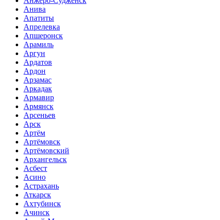
Анжеро-Судженск
Анива
Апатиты
Апрелевка
Апшеронск
Арамиль
Аргун
Ардатов
Ардон
Арзамас
Аркадак
Армавир
Армянск
Арсеньев
Арск
Артём
Артёмовск
Артёмовский
Архангельск
Асбест
Асино
Астрахань
Аткарск
Ахтубинск
Ачинск