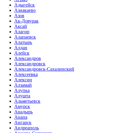
Адыгейск
Азнакаево
Азов
Ак-Довурак
Аксай
Алагир
Алапаевск
Алатырь
Алдан
Алейск
Александров
Александровск
Александровск-Сахалинский
Алексеевка
Алексин
Алзамай
Алупка
Алушта
Альметьевск
Амурск
Анадырь
Анапа
Ангарск
Андреаполь