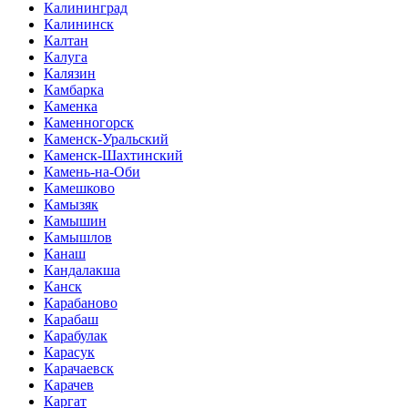
Калининград
Калининск
Калтан
Калуга
Калязин
Камбарка
Каменка
Каменногорск
Каменск-Уральский
Каменск-Шахтинский
Камень-на-Оби
Камешково
Камызяк
Камышин
Камышлов
Канаш
Кандалакша
Канск
Карабаново
Карабаш
Карабулак
Карасук
Карачаевск
Карачев
Каргат