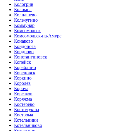
Кологрив
Коломна
Колпашево
Кольчугино
Коммунар
Комсомольск
Комсомольск-на-Амуре
Конаково
Кондопога
Кондрово
Константиновск
Копейск
Кораблино
Кореновск
Коркино
Королёв
Короча
Корсаков
Коряжма
Костерёво
Костомукша
Кострома
Котельники
Котельниково
Котельнич