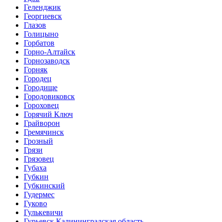
Геленджик
Георгиевск
Глазов
Голицыно
Горбатов
Горно-Алтайск
Горнозаводск
Горняк
Городец
Городище
Городовиковск
Гороховец
Горячий Ключ
Грайворон
Гремячинск
Грозный
Грязи
Грязовец
Губаха
Губкин
Губкинский
Гудермес
Гуково
Гулькевичи
Гурьевск Калининградская область