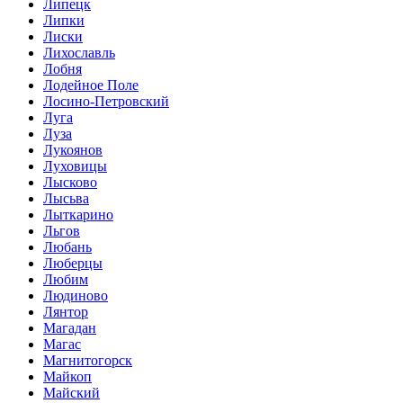
Липецк
Липки
Лиски
Лихославль
Лобня
Лодейное Поле
Лосино-Петровский
Луга
Луза
Лукоянов
Луховицы
Лысково
Лысьва
Лыткарино
Льгов
Любань
Люберцы
Любим
Людиново
Лянтор
Магадан
Магас
Магнитогорск
Майкоп
Майский