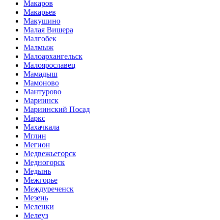
Макаров
Макарьев
Макушино
Малая Вишера
Малгобек
Малмыж
Малоархангельск
Малоярославец
Мамадыш
Мамоново
Мантурово
Мариинск
Мариинский Посад
Маркс
Махачкала
Мглин
Мегион
Медвежьегорск
Медногорск
Медынь
Межгорье
Междуреченск
Мезень
Меленки
Мелеуз