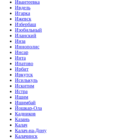
Ивантеевка
Ивдель
Игарка
Ижевск
Избербаш
Изобильный
Иланский
Инза
Иннополис
Инсар
Инта
Ипатово
Ирбит
Иркутск
Исилькуль
Искитим
Истра
Ишим
Ишимбай
Йошкар-Ола
Кадников
Казань
Калач
Калач-на-Дону
Калачинск