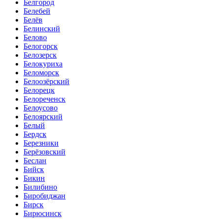
Белгород
Белебей
Белёв
Белинский
Белово
Белогорск
Белозерск
Белокуриха
Беломорск
Белоозёрский
Белорецк
Белореченск
Белоусово
Белоярский
Белый
Бердск
Березники
Берёзовский
Беслан
Бийск
Бикин
Билибино
Биробиджан
Бирск
Бирюсинск