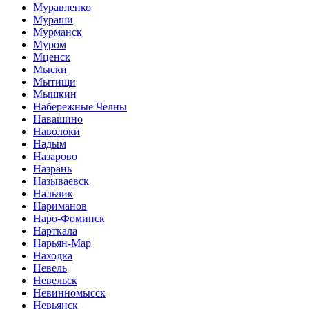
Муравленко
Мураши
Мурманск
Муром
Мценск
Мыски
Мытищи
Мышкин
Набережные Челны
Навашино
Наволоки
Надым
Назарово
Назрань
Называевск
Нальчик
Нариманов
Наро-Фоминск
Нарткала
Нарьян-Мар
Находка
Невель
Невельск
Невинномысск
Невьянск