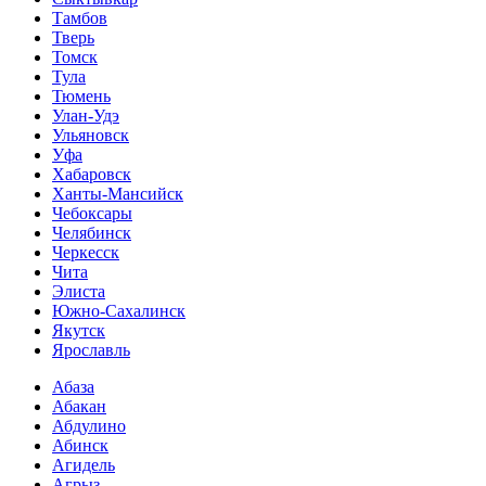
Тамбов
Тверь
Томск
Тула
Тюмень
Улан-Удэ
Ульяновск
Уфа
Хабаровск
Ханты-Мансийск
Чебоксары
Челябинск
Черкесск
Чита
Элиста
Южно-Сахалинск
Якутск
Ярославль
Абаза
Абакан
Абдулино
Абинск
Агидель
Агрыз