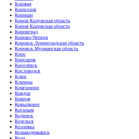
Киржач
Кириллов
Кириши
Киров Калужская область
Киров Кировская область
Кировград
Кирово-Чепецк
Кировск Ленинградская область
Кировск Мурманская область
Кирс
Кирсанов
Киселёвск
Кисловодск
Клин
Клинцы
Княгинино
Ковдор
Ковров
Ковылкино
Когалым
Кодинск
Козельск
Козловка
Козьмодемьянск
Кола