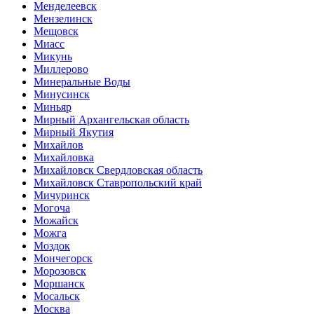
Менделеевск
Мензелинск
Мещовск
Миасс
Микунь
Миллерово
Минеральные Воды
Минусинск
Миньяр
Мирный Архангельская область
Мирный Якутия
Михайлов
Михайловка
Михайловск Свердловская область
Михайловск Ставропольский край
Мичуринск
Могоча
Можайск
Можга
Моздок
Мончегорск
Морозовск
Моршанск
Мосальск
Москва