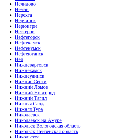
Нелидово
Неман
Нерехта
Нерчинск
Нерюнгри
Нестеров
Нефтегорск
Нефтекамск
Нефтекумск
Нефтеюганск
Нея
Нижневартовск
Нижнекамск
Нижнеудинск
Нижние Серги
Нижний Ломов
Нижний Новгород
Нижний Тагил
Нижняя Салда
Нижняя Тура
Николаевск
Николаевск-на-Амуре
Никольск Вологодская область
Никольск Пензенская область
Никольское