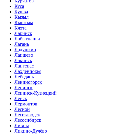
Курчатов
Куса
Кушва
Кызыл
Кыштым
Кяхта
Лабинск
Лабытнанги
Лагань
Ладушкин
Лаишево
Лакинск
Лангепас
Лахденпохья
Лебедянь
Лениногорск
Ленинск
Ленинск-Кузнецкий
Ленск
Лермонтов
Лесной
Лесозаводск
Лесосибирск
Ливны
Ликино-Дулёво