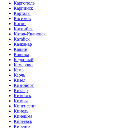
Каргополь
Карпинск
Карталы
Касимов
Касли
Каспийск
Катав-Ивановск
Катайск
Качканар
Кашин
Кашира
Кедровый
Кемерово
Кемь
Керчь
Кизел
Кизилюрт
Кизляр
Кимовск
Кимры
Кингисепп
Кинель
Кинешма
Киреевск
Киренск