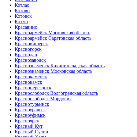
Котлас
Котово
Котовск
Кохма
Красавино
Красноармейск Московская область
Красноармейск Саратовская область
Красновишерск
Красногорск
Краснодар
Краснозаводск
Краснознаменск Калининградская область
Краснознаменск Московская область
Краснокаменск
Краснокамск
Красноперекопск
Краснослободск Волгоградская область
Краснослободск Мордовия
Краснотурьинск
Красноуральск
Красноуфимск
Красноярск
Красный Кут
Красный Сулин