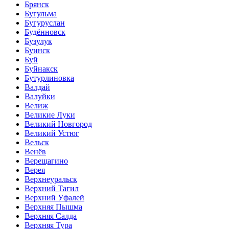
Брянск
Бугульма
Бугуруслан
Будённовск
Бузулук
Буинск
Буй
Буйнакск
Бутурлиновка
Валдай
Валуйки
Велиж
Великие Луки
Великий Новгород
Великий Устюг
Вельск
Венёв
Верещагино
Верея
Верхнеуральск
Верхний Тагил
Верхний Уфалей
Верхняя Пышма
Верхняя Салда
Верхняя Тура