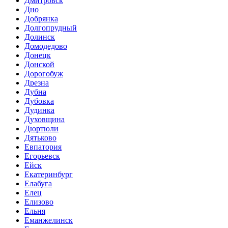
Дмитровск
Дно
Добрянка
Долгопрудный
Долинск
Домодедово
Донецк
Донской
Дорогобуж
Дрезна
Дубна
Дубовка
Дудинка
Духовщина
Дюртюли
Дятьково
Евпатория
Егорьевск
Ейск
Екатеринбург
Елабуга
Елец
Елизово
Ельня
Еманжелинск