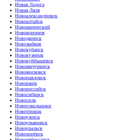
Новая Ладога
Новая Ляля
Новоалександровск
Новоалтайск
Новоаннинский
Нововоронеж
Новодвинск
Новозыбков
Новокубанск
Новокузнецк
Новокуйбышевск
Новомичуринск
Новомосковск
Новопавловск
Новоржев
Новороссийск
Новосибирск
Новосиль
Новосокольники
Новотроицк
Новоузенск
Новоульяновск
Новоуральск
Новохопёрск
Новочебоксарск