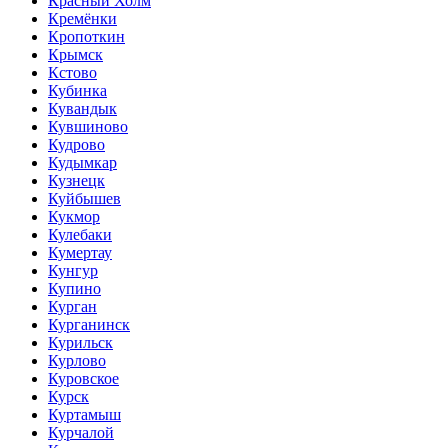
Красный Холм
Кремёнки
Кропоткин
Крымск
Кстово
Кубинка
Кувандык
Кувшиново
Кудрово
Кудымкар
Кузнецк
Куйбышев
Кукмор
Кулебаки
Кумертау
Кунгур
Купино
Курган
Курганинск
Курильск
Курлово
Куровское
Курск
Куртамыш
Курчалой