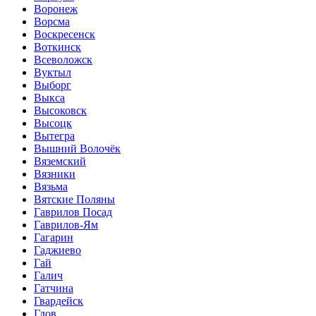
Воронеж
Ворсма
Воскресенск
Воткинск
Всеволожск
Вуктыл
Выборг
Выкса
Высоковск
Высоцк
Вытегра
Вышний Волочёк
Вяземский
Вязники
Вязьма
Вятские Поляны
Гаврилов Посад
Гаврилов-Ям
Гагарин
Гаджиево
Гай
Галич
Гатчина
Гвардейск
Гдов