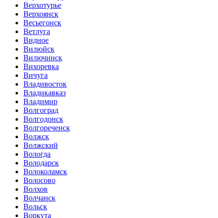
Верхотурье
Верхоянск
Весьегонск
Ветлуга
Видное
Вилюйск
Вилючинск
Вихоревка
Вичуга
Владивосток
Владикавказ
Владимир
Волгоград
Волгодонск
Волгореченск
Волжск
Волжский
Вологда
Володарск
Волоколамск
Волосово
Волхов
Волчанск
Вольск
Воркута