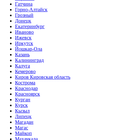
Гатчина
Горно-Алтайск
Грозный
Донецк
Екатеринбург
Иваново
Ижевск
Иркутск
Йошкар-Ола
Казань
Калининград
Калуга
Кемерово
Киров Кировская область
Кострома
Краснодар
Красноярск
Курган
Курск
Кызыл
Липецк
Магадан
Магас
Майкоп
Махачкала