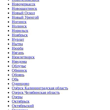
Новочеркасск
Новошахтинск
Новый Оскол
Новый Уренгой
Ногинск
Нолинск
Норильск
Ноябрьск
Нурлат
Нытва
Нюрба
Нягань
Нязелетворск
Няндома
Облучье
Обнинск
Обоянь
Обь
Одинцово
Озёрск Калининградская область
Озерск Челябинская область
Озеры
Октябрьск
Октябрьский