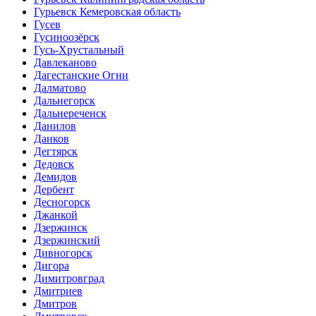
Гурьевск Кемеровская область
Гусев
Гусиноозёрск
Гусь-Хрустальный
Давлеканово
Дагестанские Огни
Далматово
Дальнегорск
Дальнереченск
Данилов
Данков
Дегтярск
Дедовск
Демидов
Дербент
Десногорск
Джанкой
Дзержинск
Дзержинский
Дивногорск
Дигора
Димитровград
Дмитриев
Дмитров