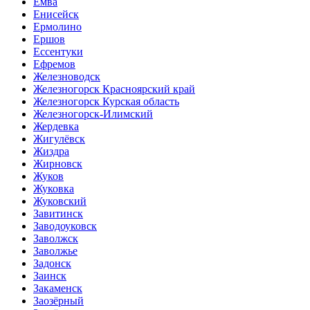
Емва
Енисейск
Ермолино
Ершов
Ессентуки
Ефремов
Железноводск
Железногорск Красноярский край
Железногорск Курская область
Железногорск-Илимский
Жердевка
Жигулёвск
Жиздра
Жирновск
Жуков
Жуковка
Жуковский
Завитинск
Заводоуковск
Заволжск
Заволжье
Задонск
Заинск
Закаменск
Заозёрный