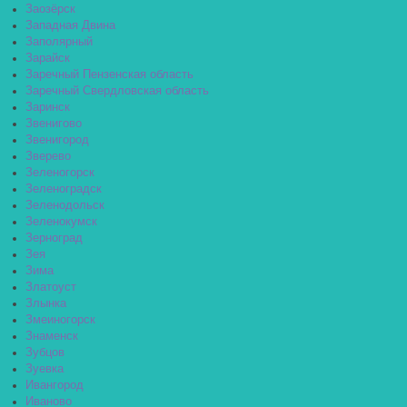
Заозёрск
Западная Двина
Заполярный
Зарайск
Заречный Пензенская область
Заречный Свердловская область
Заринск
Звенигово
Звенигород
Зверево
Зеленогорск
Зеленоградск
Зеленодольск
Зеленокумск
Зерноград
Зея
Зима
Златоуст
Злынка
Змеиногорск
Знаменск
Зубцов
Зуевка
Ивангород
Иваново