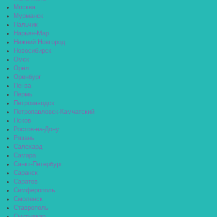
Москва
Мурманск
Нальчик
Нарьян-Мар
Нижний Новгород
Новосибирск
Омск
Орёл
Оренбург
Пенза
Пермь
Петрозаводск
Петропавловск-Камчатский
Псков
Ростов-на-Дону
Рязань
Салехард
Самара
Санкт-Петербург
Саранск
Саратов
Симферополь
Смоленск
Ставрополь
Сыктывкар