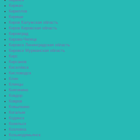
Киренск
Киржач
Кириллов
Кириши
Киров Калужская область
Киров Кировская область
Кировград
Кирово-Чепецк
Кировск Ленинградская область
Кировск Мурманская область
Кирс
Кирсанов
Киселёвск
Кисловодск
Клин
Клинцы
Княгинино
Ковдор
Ковров
Ковылкино
Когалым
Кодинск
Козельск
Козловка
Козьмодемьянск