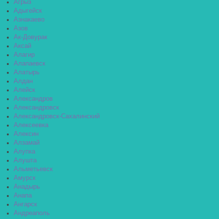
Агрыз
Адыгейск
Азнакаево
Азов
Ак-Довурак
Аксай
Алагир
Алапаевск
Алатырь
Алдан
Алейск
Александров
Александровск
Александровск-Сахалинский
Алексеевка
Алексин
Алзамай
Алупка
Алушта
Альметьевск
Амурск
Анадырь
Анапа
Ангарск
Андреаполь