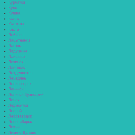
Курчатов
Куса
Кушва
Кызыл
Кыштым
Кяхта
Лабинск
Лабытнанги
Лагань
Ладушкин
Лаишево
Лакинск
Лангепас
Лахденпохья
Лебедянь
Лениногорск
Ленинск
Ленинск-Кузнецкий
Ленск
Лермонтов
Лесной
Лесозаводск
Лесосибирск
Ливны
Ликино-Дулёво