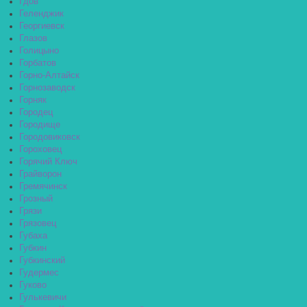
Гдов
Геленджик
Георгиевск
Глазов
Голицыно
Горбатов
Горно-Алтайск
Горнозаводск
Горняк
Городец
Городище
Городовиковск
Гороховец
Горячий Ключ
Грайворон
Гремячинск
Грозный
Грязи
Грязовец
Губаха
Губкин
Губкинский
Гудермес
Гуково
Гулькевичи