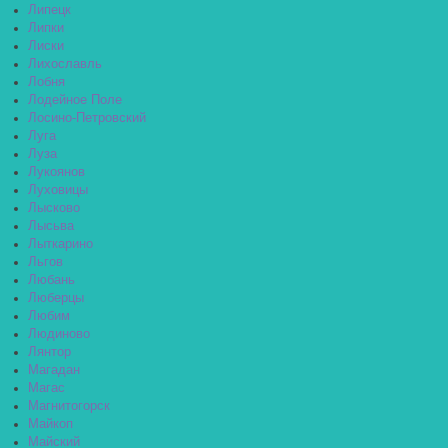
Липецк
Липки
Лиски
Лихославль
Лобня
Лодейное Поле
Лосино-Петровский
Луга
Луза
Лукоянов
Луховицы
Лысково
Лысьва
Лыткарино
Льгов
Любань
Люберцы
Любим
Людиново
Лянтор
Магадан
Магас
Магнитогорск
Майкоп
Майский