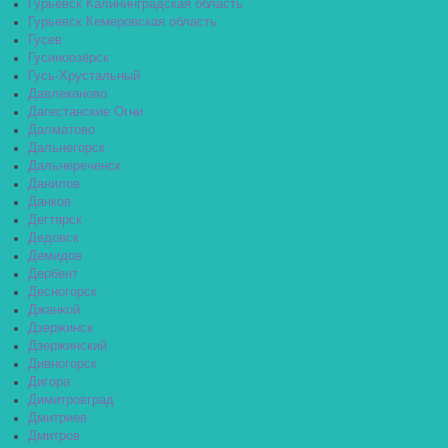
Гурьевск Калининградская область
Гурьевск Кемеровская область
Гусев
Гусиноозёрск
Гусь-Хрустальный
Давлеканово
Дагестанские Огни
Далматово
Дальнегорск
Дальнереченск
Данилов
Данков
Дегтярск
Дедовск
Демидов
Дербент
Десногорск
Джанкой
Дзержинск
Дзержинский
Дивногорск
Дигора
Димитровград
Дмитриев
Дмитров