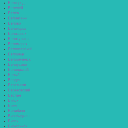
Белгород
Белебей
Белёв
Белинский
Белово
Белогорск
Белозерск
Белокуриха
Беломорск
Белоозёрский
Белорецк
Белореченск
Белоусово
Белоярский
Белый
Бердск
Березники
Берёзовский
Беслан
Бийск
Бикин
Билибино
Биробиджан
Бирск
Бирюсинск