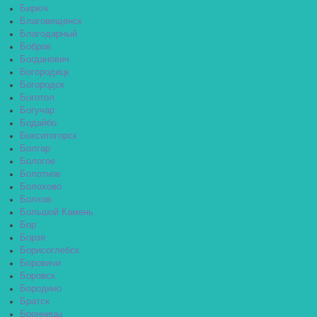
Бирюч
Благовещенск
Благодарный
Бобров
Богданович
Богородицк
Богородск
Боготол
Богучар
Бодайбо
Бокситогорск
Болгар
Бологое
Болотное
Болохово
Болхов
Большой Камень
Бор
Борзя
Борисоглебск
Боровичи
Боровск
Бородино
Братск
Бронницы