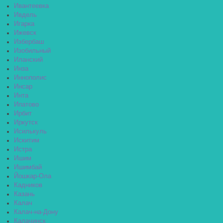
Ивантеевка
Ивдель
Игарка
Ижевск
Избербаш
Изобильный
Иланский
Инза
Иннополис
Инсар
Инта
Ипатово
Ирбит
Иркутск
Исилькуль
Искитим
Истра
Ишим
Ишимбай
Йошкар-Ола
Кадников
Казань
Калач
Калач-на-Дону
Калачинск