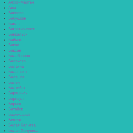
Ачхой-Мартан
Аша
Бабаево
Бабушкин
Бавлы
Багратионовск
Байкальск
Баймак
Бакал
Баксан
Балабаново
Балаково
Балахна
Балашиха
Балашов
Балей
Балтийск
Барабинск
Барнаул
Барыш
Батайск
Бахчисарай
Бежецк
Белая Калитва
Белая Холуница