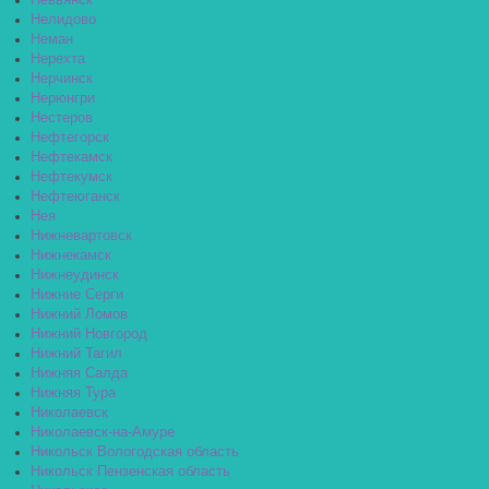
Невьянск
Нелидово
Неман
Нерехта
Нерчинск
Нерюнгри
Нестеров
Нефтегорск
Нефтекамск
Нефтекумск
Нефтеюганск
Нея
Нижневартовск
Нижнекамск
Нижнеудинск
Нижние Серги
Нижний Ломов
Нижний Новгород
Нижний Тагил
Нижняя Салда
Нижняя Тура
Николаевск
Николаевск-на-Амуре
Никольск Вологодская область
Никольск Пензенская область