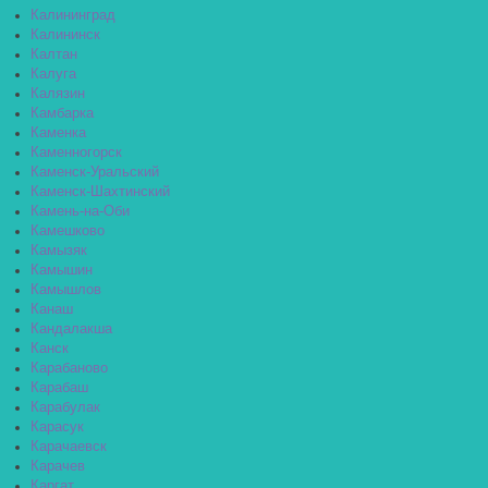
Калининград
Калининск
Калтан
Калуга
Калязин
Камбарка
Каменка
Каменногорск
Каменск-Уральский
Каменск-Шахтинский
Камень-на-Оби
Камешково
Камызяк
Камышин
Камышлов
Канаш
Кандалакша
Канск
Карабаново
Карабаш
Карабулак
Карасук
Карачаевск
Карачев
Каргат