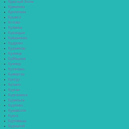
Красный Холм
Кремёнки
Кропоткин
Крымск
Кстово
Кубинка
Кувандык
Кувшиново
Кудрово
Кудымкар
Кузнецк
Куйбышев
Кукмор
Кулебаки
Кумертау
Кунгур
Купино
Курган
Курганинск
Курильск
Курлово
Куровское
Курск
Куртамыш
Курчалой