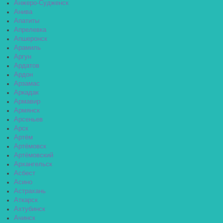
Анжеро-Судженск
Анива
Апатиты
Апрелевка
Апшеронск
Арамиль
Аргун
Ардатов
Ардон
Арзамас
Аркадак
Армавир
Армянск
Арсеньев
Арск
Артём
Артёмовск
Артёмовский
Архангельск
Асбест
Асино
Астрахань
Аткарск
Ахтубинск
Ачинск