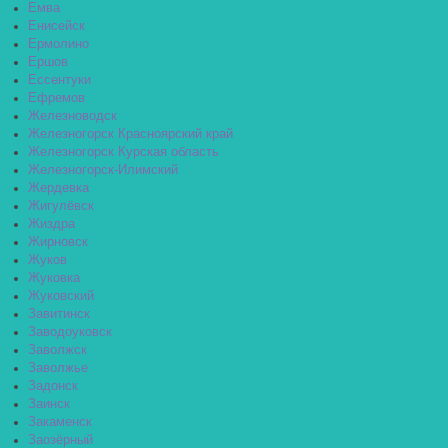
Емва
Енисейск
Ермолино
Ершов
Ессентуки
Ефремов
Железноводск
Железногорск Красноярский край
Железногорск Курская область
Железногорск-Илимский
Жердевка
Жигулёвск
Жиздра
Жирновск
Жуков
Жуковка
Жуковский
Завитинск
Заводоуковск
Заволжск
Заволжье
Задонск
Заинск
Закаменск
Заозёрный