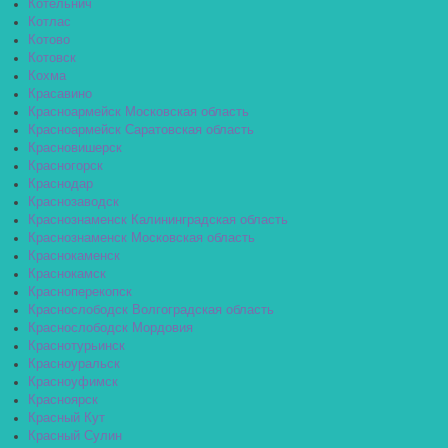
Котельнич
Котлас
Котово
Котовск
Кохма
Красавино
Красноармейск Московская область
Красноармейск Саратовская область
Красновишерск
Красногорск
Краснодар
Краснозаводск
Краснознаменск Калининградская область
Краснознаменск Московская область
Краснокаменск
Краснокамск
Красноперекопск
Краснослободск Волгоградская область
Краснослободск Мордовия
Краснотурьинск
Красноуральск
Красноуфимск
Красноярск
Красный Кут
Красный Сулин