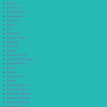
Брянск
Бугульма
Бугуруслан
Будённовск
Бузулук
Буинск
Буй
Буйнакск
Бутурлиновка
Валдай
Валуйки
Велиж
Великие Луки
Великий Новгород
Великий Устюг
Вельск
Венёв
Верещагино
Верея
Верхнеуральск
Верхний Тагил
Верхний Уфалей
Верхняя Пышма
Верхняя Салда
Верхняя Тура