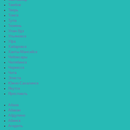
Тамбов
Тверь
Томск
Тула
Тюмень
Улан-Удэ
Ульяновск
Уфа
Хабаровск
Ханты-Мансийск
Чебоксары
Челябинск
Черкесск
Чита
Элиста
Южно-Сахалинск
Якутск
Ярославль
Абаза
Абакан
Абдулино
Абинск
Агидель