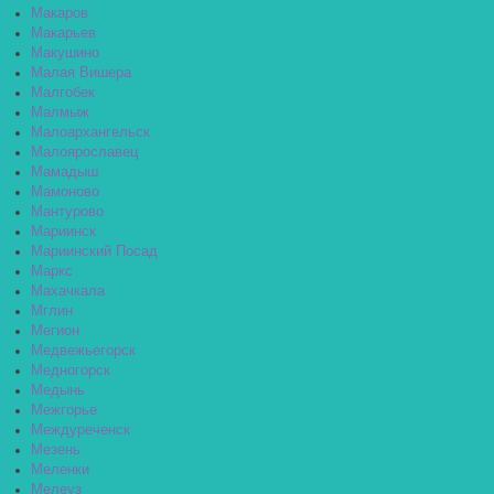
Макаров
Макарьев
Макушино
Малая Вишера
Малгобек
Малмыж
Малоархангельск
Малоярославец
Мамадыш
Мамоново
Мантурово
Мариинск
Мариинский Посад
Маркс
Махачкала
Мглин
Мегион
Медвежьегорск
Медногорск
Медынь
Межгорье
Междуреченск
Мезень
Меленки
Мелеуз