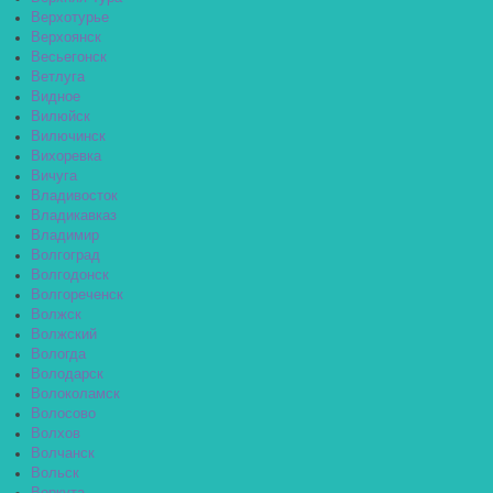
Верхотурье
Верхоянск
Весьегонск
Ветлуга
Видное
Вилюйск
Вилючинск
Вихоревка
Вичуга
Владивосток
Владикавказ
Владимир
Волгоград
Волгодонск
Волгореченск
Волжск
Волжский
Вологда
Володарск
Волоколамск
Волосово
Волхов
Волчанск
Вольск