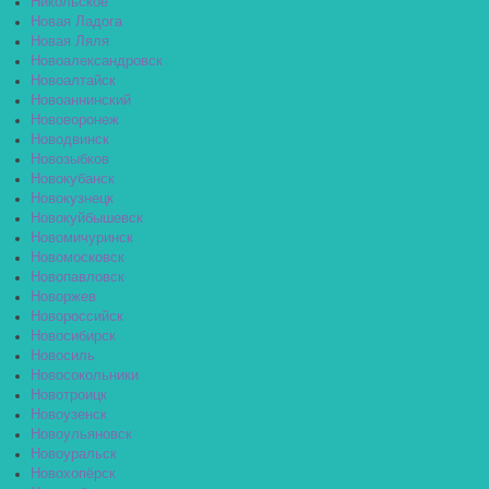
Никольское
Новая Ладога
Новая Ляля
Новоалександровск
Новоалтайск
Новоаннинский
Нововоронеж
Новодвинск
Новозыбков
Новокубанск
Новокузнецк
Новокуйбышевск
Новомичуринск
Новомосковск
Новопавловск
Новоржев
Новороссийск
Новосибирск
Новосиль
Новосокольники
Новотроицк
Новоузенск
Новоульяновск
Новоуральск
Новохопёрск