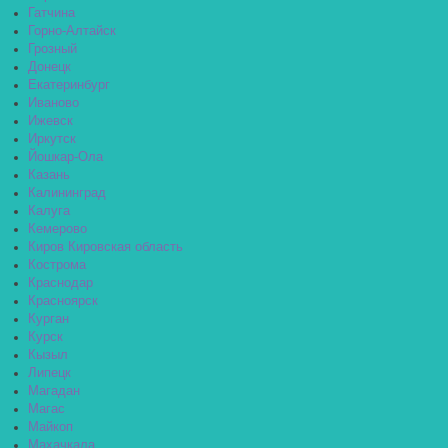
Гатчина
Горно-Алтайск
Грозный
Донецк
Екатеринбург
Иваново
Ижевск
Иркутск
Йошкар-Ола
Казань
Калининград
Калуга
Кемерово
Киров Кировская область
Кострома
Краснодар
Красноярск
Курган
Курск
Кызыл
Липецк
Магадан
Магас
Майкоп
Махачкала