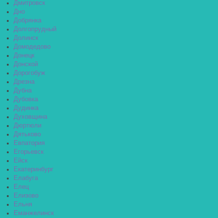
Дмитровск
Дно
Добрянка
Долгопрудный
Долинск
Домодедово
Донецк
Донской
Дорогобуж
Дрезна
Дубна
Дубовка
Дудинка
Духовщина
Дюртюли
Дятьково
Евпатория
Егорьевск
Ейск
Екатеринбург
Елабуга
Елец
Елизово
Ельня
Еманжелинск