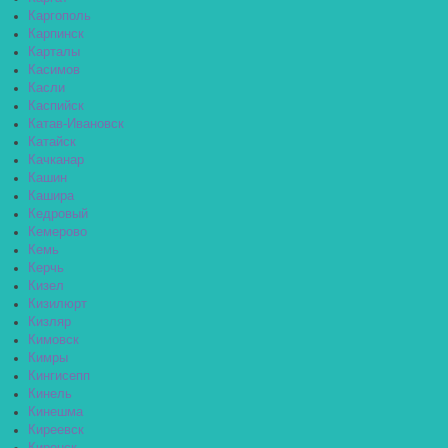
Каргополь
Карпинск
Карталы
Касимов
Касли
Каспийск
Катав-Ивановск
Катайск
Качканар
Кашин
Кашира
Кедровый
Кемерово
Кемь
Керчь
Кизел
Кизилюрт
Кизляр
Кимовск
Кимры
Кингисепп
Кинель
Кинешма
Киреевск