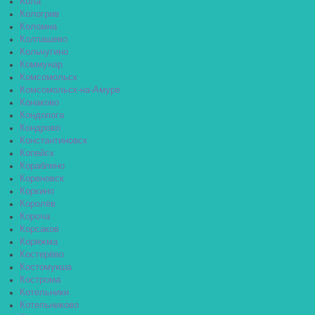
Кола
Кологрив
Коломна
Колпашево
Кольчугино
Коммунар
Комсомольск
Комсомольск-на-Амуре
Конаково
Кондопога
Кондрово
Константиновск
Копейск
Кораблино
Кореновск
Коркино
Королёв
Короча
Корсаков
Коряжма
Костерёво
Костомукша
Кострома
Котельники
Котельниково