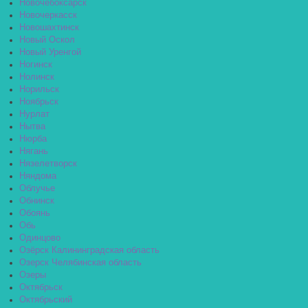
Новочебоксарск
Новочеркасск
Новошахтинск
Новый Оскол
Новый Уренгой
Ногинск
Нолинск
Норильск
Ноябрьск
Нурлат
Нытва
Нюрба
Нягань
Нязелетворск
Няндома
Облучье
Обнинск
Обоянь
Обь
Одинцово
Озёрск Калининградская область
Озерск Челябинская область
Озеры
Октябрьск
Октябрьский