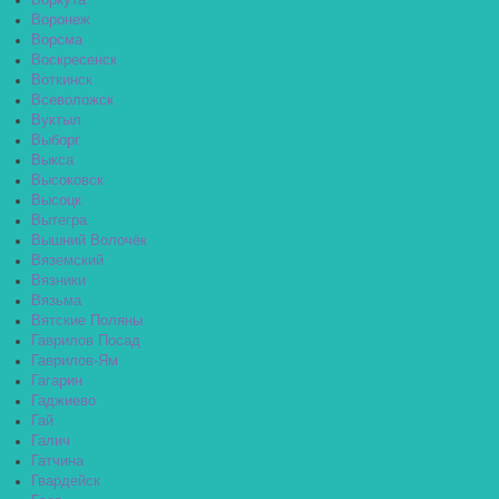
Воркута
Воронеж
Ворсма
Воскресенск
Воткинск
Всеволожск
Вуктыл
Выборг
Выкса
Высоковск
Высоцк
Вытегра
Вышний Волочёк
Вяземский
Вязники
Вязьма
Вятские Поляны
Гаврилов Посад
Гаврилов-Ям
Гагарин
Гаджиево
Гай
Галич
Гатчина
Гвардейск