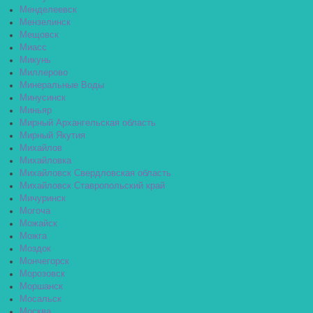
Менделеевск
Мензелинск
Мещовск
Миасс
Микунь
Миллерово
Минеральные Воды
Минусинск
Миньяр
Мирный Архангельская область
Мирный Якутия
Михайлов
Михайловка
Михайловск Свердловская область
Михайловск Ставропольский край
Мичуринск
Могоча
Можайск
Можга
Моздок
Мончегорск
Морозовск
Моршанск
Мосальск
Москва