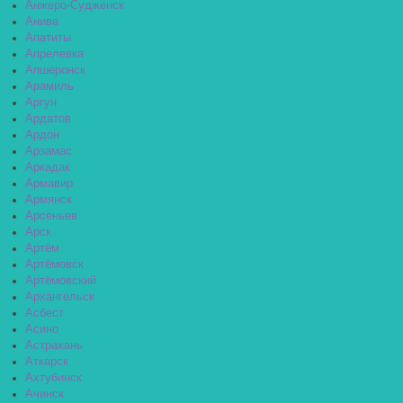
Анжеро-Судженск
Анива
Апатиты
Апрелевка
Апшеронск
Арамиль
Аргун
Ардатов
Ардон
Арзамас
Аркадак
Армавир
Армянск
Арсеньев
Арск
Артём
Артёмовск
Артёмовский
Архангельск
Асбест
Асино
Астрахань
Аткарск
Ахтубинск
Ачинск