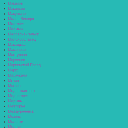
Макаров
Макарьев
Макушино
Малая Вишера
Малгобек
Малмыж
Малоархангельск
Малоярославец
Мамадыш
Мамоново
Мантурово
Мариинск
Мариинский Посад
Маркс
Махачкала
Мглин
Мегион
Медвежьегорск
Медногорск
Медынь
Межгорье
Междуреченск
Мезень
Меленки
Мелеуз