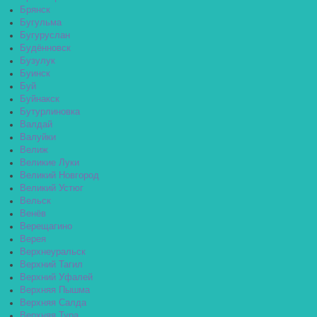
Брянск
Бугульма
Бугуруслан
Будённовск
Бузулук
Буинск
Буй
Буйнакск
Бутурлиновка
Валдай
Валуйки
Велиж
Великие Луки
Великий Новгород
Великий Устюг
Вельск
Венёв
Верещагино
Верея
Верхнеуральск
Верхний Тагил
Верхний Уфалей
Верхняя Пышма
Верхняя Салда
Верхняя Тура