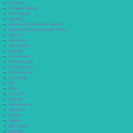
Заозёрск
Западная Двина
Заполярный
Зарайск
Заречный Пензенская область
Заречный Свердловская область
Заринск
Звенигово
Звенигород
Зверево
Зеленогорск
Зеленоградск
Зеленодольск
Зеленокумск
Зерноград
Зея
Зима
Златоуст
Злынка
Змеиногорск
Знаменск
Зубцов
Зуевка
Ивангород
Иваново