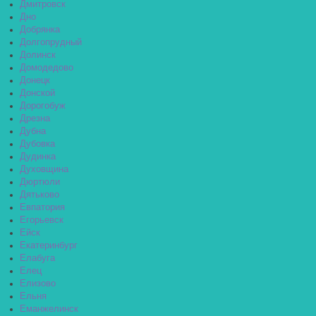
Дмитровск
Дно
Добрянка
Долгопрудный
Долинск
Домодедово
Донецк
Донской
Дорогобуж
Дрезна
Дубна
Дубовка
Дудинка
Духовщина
Дюртюли
Дятьково
Евпатория
Егорьевск
Ейск
Екатеринбург
Елабуга
Елец
Елизово
Ельня
Еманжелинск