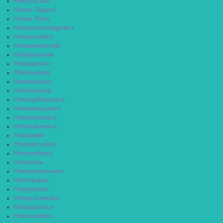
Никольское
Новая Ладога
Новая Ляля
Новоалександровск
Новоалтайск
Новоаннинский
Нововоронеж
Новодвинск
Новозыбков
Новокубанск
Новокузнецк
Новокуйбышевск
Новомичуринск
Новомосковск
Новопавловск
Новоржев
Новороссийск
Новосибирск
Новосиль
Новосокольники
Новотроицк
Новоузенск
Новоульяновск
Новоуральск
Новохопёрск