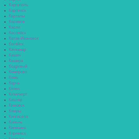
Каргополь
Карпинск
Карталы
Касимов
Касли
Каспийск
Катав-Ивановск
Катайск
Качканар
Кашин
Кашира
Кедровый
Кемерово
Кемь
Керчь
Кизел
Кизилюрт
Кизляр
Кимовск
Кимры
Кингисепп
Кинель
Кинешма
Киреевск