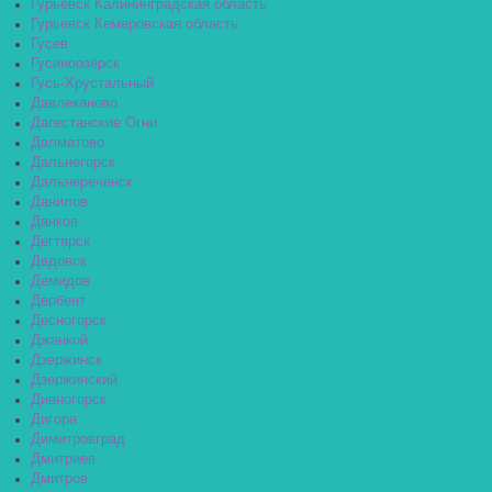
Гурьевск Калининградская область
Гурьевск Кемеровская область
Гусев
Гусиноозёрск
Гусь-Хрустальный
Давлеканово
Дагестанские Огни
Далматово
Дальнегорск
Дальнереченск
Данилов
Данков
Дегтярск
Дедовск
Демидов
Дербент
Десногорск
Джанкой
Дзержинск
Дзержинский
Дивногорск
Дигора
Димитровград
Дмитриев
Дмитров