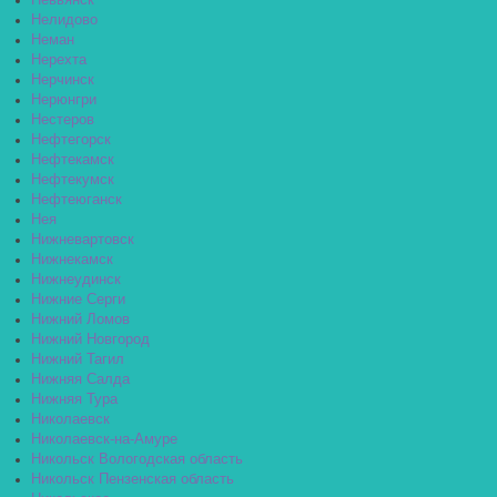
Невьянск
Нелидово
Неман
Нерехта
Нерчинск
Нерюнгри
Нестеров
Нефтегорск
Нефтекамск
Нефтекумск
Нефтеюганск
Нея
Нижневартовск
Нижнекамск
Нижнеудинск
Нижние Серги
Нижний Ломов
Нижний Новгород
Нижний Тагил
Нижняя Салда
Нижняя Тура
Николаевск
Николаевск-на-Амуре
Никольск Вологодская область
Никольск Пензенская область