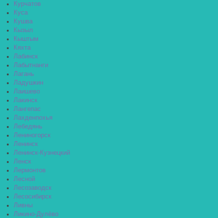
Курчатов
Куса
Кушва
Кызыл
Кыштым
Кяхта
Лабинск
Лабытнанги
Лагань
Ладушкин
Лаишево
Лакинск
Лангепас
Лахденпохья
Лебедянь
Лениногорск
Ленинск
Ленинск-Кузнецкий
Ленск
Лермонтов
Лесной
Лесозаводск
Лесосибирск
Ливны
Ликино-Дулёво