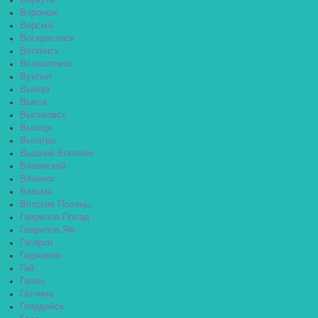
Воркута
Воронеж
Ворсма
Воскресенск
Воткинск
Всеволожск
Вуктыл
Выборг
Выкса
Высоковск
Высоцк
Вытегра
Вышний Волочёк
Вяземский
Вязники
Вязьма
Вятские Поляны
Гаврилов Посад
Гаврилов-Ям
Гагарин
Гаджиево
Гай
Галич
Гатчина
Гвардейск