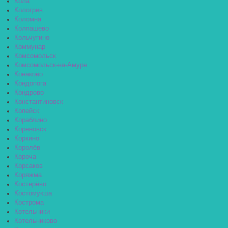
Кола
Кологрив
Коломна
Колпашево
Кольчугино
Коммунар
Комсомольск
Комсомольск-на-Амуре
Конаково
Кондопога
Кондрово
Константиновск
Копейск
Кораблино
Кореновск
Коркино
Королёв
Короча
Корсаков
Коряжма
Костерёво
Костомукша
Кострома
Котельники
Котельниково