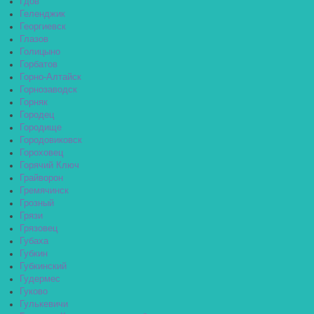
Гдов
Геленджик
Георгиевск
Глазов
Голицыно
Горбатов
Горно-Алтайск
Горнозаводск
Горняк
Городец
Городище
Городовиковск
Гороховец
Горячий Ключ
Грайворон
Гремячинск
Грозный
Грязи
Грязовец
Губаха
Губкин
Губкинский
Гудермес
Гуково
Гулькевичи