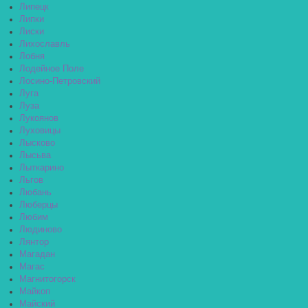
Липецк
Липки
Лиски
Лихославль
Лобня
Лодейное Поле
Лосино-Петровский
Луга
Луза
Лукоянов
Луховицы
Лысково
Лысьва
Лыткарино
Льгов
Любань
Люберцы
Любим
Людиново
Лянтор
Магадан
Магас
Магнитогорск
Майкоп
Майский