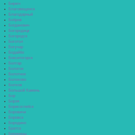
Бирюч
Благовещенск
Благодарный
Бобров
Богданович
Богородицк
Богородск
Боготол
Богучар
Бодайбо
Бокситогорск
Болгар
Бологое
Болотное
Болохово
Болхов
Большой Камень
Бор
Борзя
Борисоглебск
Боровичи
Боровск
Бородино
Братск
Бронницы