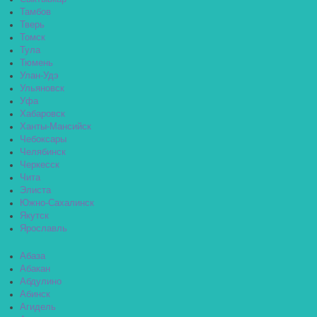
Тамбов
Тверь
Томск
Тула
Тюмень
Улан-Удэ
Ульяновск
Уфа
Хабаровск
Ханты-Мансийск
Чебоксары
Челябинск
Черкесск
Чита
Элиста
Южно-Сахалинск
Якутск
Ярославль
Абаза
Абакан
Абдулино
Абинск
Агидель