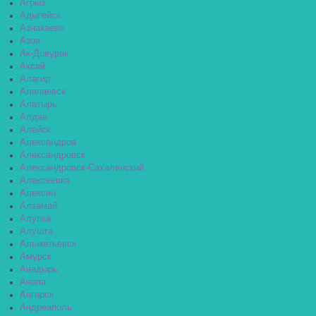
Агрыз
Адыгейск
Азнакаево
Азов
Ак-Довурак
Аксай
Алагир
Алапаевск
Алатырь
Алдан
Алейск
Александров
Александровск
Александровск-Сахалинский
Алексеевка
Алексин
Алзамай
Алупка
Алушта
Альметьевск
Амурск
Анадырь
Анапа
Ангарск
Андреаполь