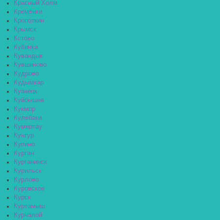
Красный Холм
Кремёнки
Кропоткин
Крымск
Кстово
Кубинка
Кувандык
Кувшиново
Кудрово
Кудымкар
Кузнецк
Куйбышев
Кукмор
Кулебаки
Кумертау
Кунгур
Купино
Курган
Курганинск
Курильск
Курлово
Куровское
Курск
Куртамыш
Курчалой