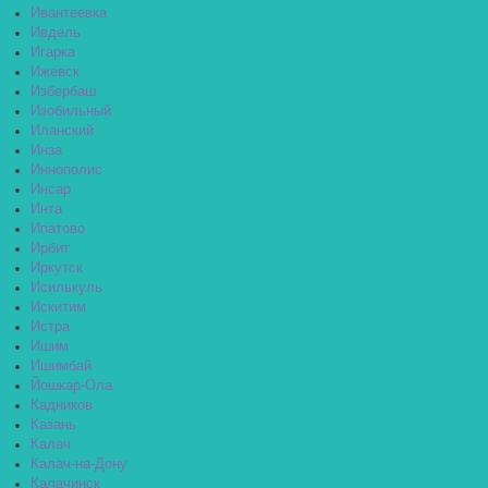
Ивантеевка
Ивдель
Игарка
Ижевск
Избербаш
Изобильный
Иланский
Инза
Иннополис
Инсар
Инта
Ипатово
Ирбит
Иркутск
Исилькуль
Искитим
Истра
Ишим
Ишимбай
Йошкар-Ола
Кадников
Казань
Калач
Калач-на-Дону
Калачинск