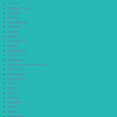
Гатчина
Горно-Алтайск
Грозный
Донецк
Екатеринбург
Иваново
Ижевск
Иркутск
Йошкар-Ола
Казань
Калининград
Калуга
Кемерово
Киров Кировская область
Кострома
Краснодар
Красноярск
Курган
Курск
Кызыл
Липецк
Магадан
Магас
Майкоп
Махачкала