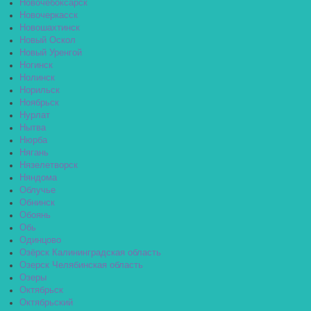
Новочебоксарск
Новочеркасск
Новошахтинск
Новый Оскол
Новый Уренгой
Ногинск
Нолинск
Норильск
Ноябрьск
Нурлат
Нытва
Нюрба
Нягань
Нязелетворск
Няндома
Облучье
Обнинск
Обоянь
Обь
Одинцово
Озёрск Калининградская область
Озерск Челябинская область
Озеры
Октябрьск
Октябрьский