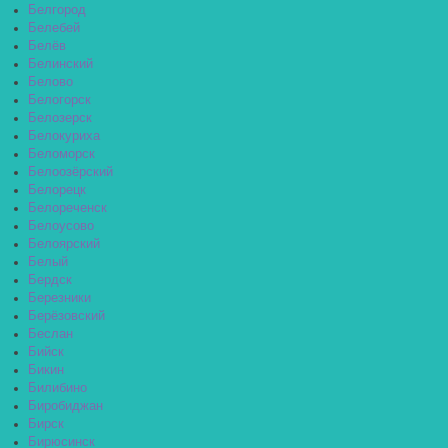
Белгород
Белебей
Белёв
Белинский
Белово
Белогорск
Белозерск
Белокуриха
Беломорск
Белоозёрский
Белорецк
Белореченск
Белоусово
Белоярский
Белый
Бердск
Березники
Берёзовский
Беслан
Бийск
Бикин
Билибино
Биробиджан
Бирск
Бирюсинск