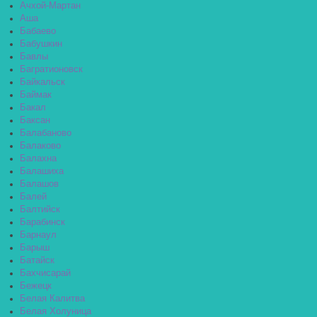
Ачхой-Мартан
Аша
Бабаево
Бабушкин
Бавлы
Багратионовск
Байкальск
Баймак
Бакал
Баксан
Балабаново
Балаково
Балахна
Балашиха
Балашов
Балей
Балтийск
Барабинск
Барнаул
Барыш
Батайск
Бахчисарай
Бежецк
Белая Калитва
Белая Холуница