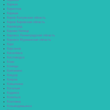
Киренск
Киржач
Кириллов
Кириши
Киров Калужская область
Киров Кировская область
Кировград
Кирово-Чепецк
Кировск Ленинградская область
Кировск Мурманская область
Кирс
Кирсанов
Киселёвск
Кисловодск
Клин
Клинцы
Княгинино
Ковдор
Ковров
Ковылкино
Когалым
Кодинск
Козельск
Козловка
Козьмодемьянск