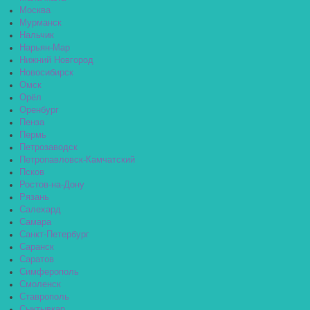
Москва
Мурманск
Нальчик
Нарьян-Мар
Нижний Новгород
Новосибирск
Омск
Орёл
Оренбург
Пенза
Пермь
Петрозаводск
Петропавловск-Камчатский
Псков
Ростов-на-Дону
Рязань
Салехард
Самара
Санкт-Петербург
Саранск
Саратов
Симферополь
Смоленск
Ставрополь
Сыктывкар