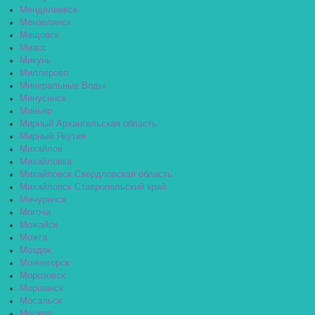
Менделеевск
Мензелинск
Мещовск
Миасс
Микунь
Миллерово
Минеральные Воды
Минусинск
Миньяр
Мирный Архангельская область
Мирный Якутия
Михайлов
Михайловка
Михайловск Свердловская область
Михайловск Ставропольский край
Мичуринск
Могоча
Можайск
Можга
Моздок
Мончегорск
Морозовск
Моршанск
Мосальск
Москва