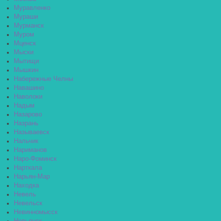
Муравленко
Мураши
Мурманск
Муром
Мценск
Мыски
Мытищи
Мышкин
Набережные Челны
Навашино
Наволоки
Надым
Назарово
Назрань
Называевск
Нальчик
Нариманов
Наро-Фоминск
Нарткала
Нарьян-Мар
Находка
Невель
Невельск
Невинномысск