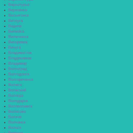
Верхотурье
Верхоянск
Весьегонск
Ветлуга
Видное
Вилюйск
Вилючинск
Вихоревка
Вичуга
Владивосток
Владикавказ
Владимир
Волгоград
Волгодонск
Волгореченск
Волжск
Волжский
Вологда
Володарск
Волоколамск
Волосово
Волхов
Волчанск
Вольск