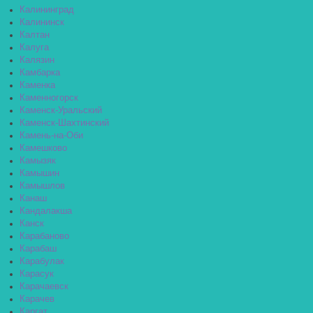
Калининград
Калининск
Калтан
Калуга
Калязин
Камбарка
Каменка
Каменногорск
Каменск-Уральский
Каменск-Шахтинский
Камень-на-Оби
Камешково
Камызяк
Камышин
Камышлов
Канаш
Кандалакша
Канск
Карабаново
Карабаш
Карабулак
Карасук
Карачаевск
Карачев
Каргат