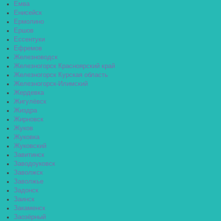
Емва
Енисейск
Ермолино
Ершов
Ессентуки
Ефремов
Железноводск
Железногорск Красноярский край
Железногорск Курская область
Железногорск-Илимский
Жердевка
Жигулёвск
Жиздра
Жирновск
Жуков
Жуковка
Жуковский
Завитинск
Заводоуковск
Заволжск
Заволжье
Задонск
Заинск
Закаменск
Заозёрный