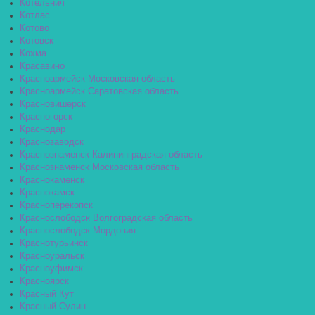
Котельнич
Котлас
Котово
Котовск
Кохма
Красавино
Красноармейск Московская область
Красноармейск Саратовская область
Красновишерск
Красногорск
Краснодар
Краснозаводск
Краснознаменск Калининградская область
Краснознаменск Московская область
Краснокаменск
Краснокамск
Красноперекопск
Краснослободск Волгоградская область
Краснослободск Мордовия
Краснотурьинск
Красноуральск
Красноуфимск
Красноярск
Красный Кут
Красный Сулин