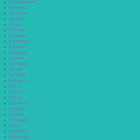
Красный Холм
Кремёнки
Кропоткин
Крымск
Кстово
Кубинка
Кувандык
Кувшиново
Кудрово
Кудымкар
Кузнецк
Куйбышев
Кукмор
Кулебаки
Кумертау
Кунгур
Купино
Курган
Курганинск
Курильск
Курлово
Куровское
Курск
Куртамыш
Курчалой