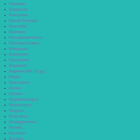
Макаров
Макарьев
Макушино
Малая Вишера
Малгобек
Малмыж
Малоархангельск
Малоярославец
Мамадыш
Мамоново
Мантурово
Мариинск
Мариинский Посад
Маркс
Махачкала
Мглин
Мегион
Медвежьегорск
Медногорск
Медынь
Межгорье
Междуреченск
Мезень
Меленки
Мелеуз