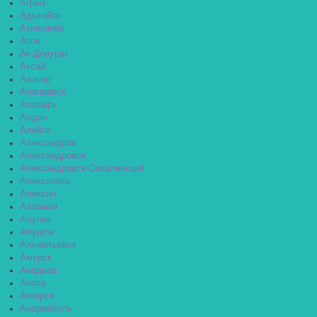
Агрыз
Адыгейск
Азнакаево
Азов
Ак-Довурак
Аксай
Алагир
Алапаевск
Алатырь
Алдан
Алейск
Александров
Александровск
Александровск-Сахалинский
Алексеевка
Алексин
Алзамай
Алупка
Алушта
Альметьевск
Амурск
Анадырь
Анапа
Ангарск
Андреаполь