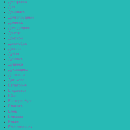
Дмитровск
Дно
Добрянка
Долгопрудный
Долинск
Домодедово
Донецк
Донской
Дорогобуж
Дрезна
Дубна
Дубовка
Дудинка
Духовщина
Дюртюли
Дятьково
Евпатория
Егорьевск
Ейск
Екатеринбург
Елабуга
Елец
Елизово
Ельня
Еманжелинск