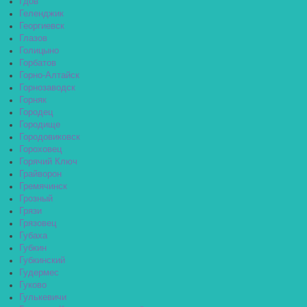
Гдов
Геленджик
Георгиевск
Глазов
Голицыно
Горбатов
Горно-Алтайск
Горнозаводск
Горняк
Городец
Городище
Городовиковск
Гороховец
Горячий Ключ
Грайворон
Гремячинск
Грозный
Грязи
Грязовец
Губаха
Губкин
Губкинский
Гудермес
Гуково
Гулькевичи