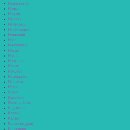
Ивантеевка
Ивдель
Игарка
Ижевск
Избербаш
Изобильный
Иланский
Инза
Иннополис
Инсар
Инта
Ипатово
Ирбит
Иркутск
Исилькуль
Искитим
Истра
Ишим
Ишимбай
Йошкар-Ола
Кадников
Казань
Калач
Калач-на-Дону
Калачинск