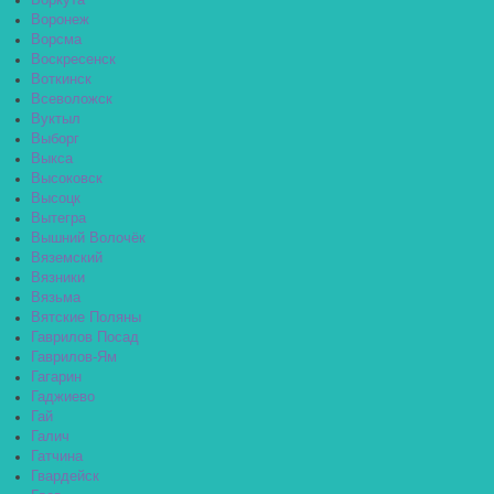
Воркута
Воронеж
Ворсма
Воскресенск
Воткинск
Всеволожск
Вуктыл
Выборг
Выкса
Высоковск
Высоцк
Вытегра
Вышний Волочёк
Вяземский
Вязники
Вязьма
Вятские Поляны
Гаврилов Посад
Гаврилов-Ям
Гагарин
Гаджиево
Гай
Галич
Гатчина
Гвардейск