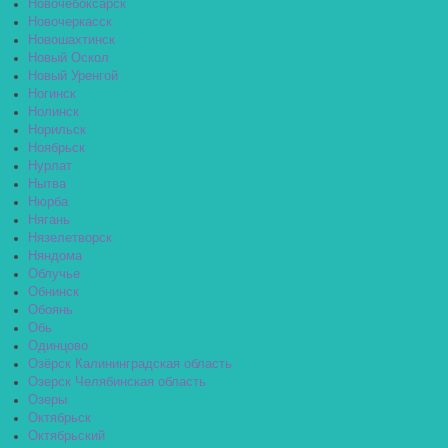
Новочебоксарск
Новочеркасск
Новошахтинск
Новый Оскол
Новый Уренгой
Ногинск
Нолинск
Норильск
Ноябрьск
Нурлат
Нытва
Нюрба
Нягань
Нязелетворск
Няндома
Облучье
Обнинск
Обоянь
Обь
Одинцово
Озёрск Калининградская область
Озерск Челябинская область
Озеры
Октябрьск
Октябрьский