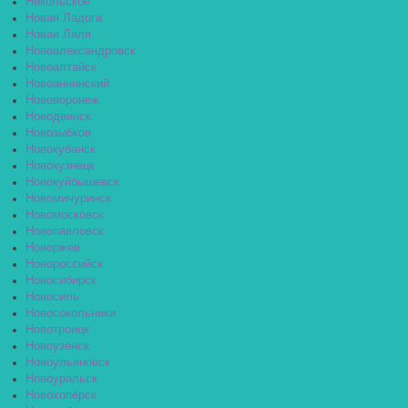
Никольское
Новая Ладога
Новая Ляля
Новоалександровск
Новоалтайск
Новоаннинский
Нововоронеж
Новодвинск
Новозыбков
Новокубанск
Новокузнецк
Новокуйбышевск
Новомичуринск
Новомосковск
Новопавловск
Новоржев
Новороссийск
Новосибирск
Новосиль
Новосокольники
Новотроицк
Новоузенск
Новоульяновск
Новоуральск
Новохопёрск