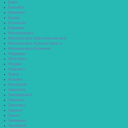
Емва
Енисейск
Ермолино
Ершов
Ессентуки
Ефремов
Железноводск
Железногорск Красноярский край
Железногорск Курская область
Железногорск-Илимский
Жердевка
Жигулёвск
Жиздра
Жирновск
Жуков
Жуковка
Жуковский
Завитинск
Заводоуковск
Заволжск
Заволжье
Задонск
Заинск
Закаменск
Заозёрный