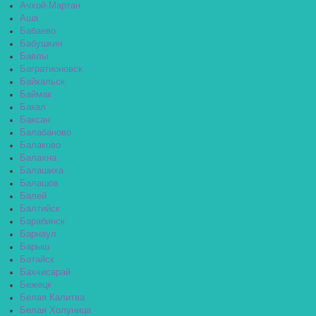
Ачхой-Мартан
Аша
Бабаево
Бабушкин
Бавлы
Багратионовск
Байкальск
Баймак
Бакал
Баксан
Балабаново
Балаково
Балахна
Балашиха
Балашов
Балей
Балтийск
Барабинск
Барнаул
Барыш
Батайск
Бахчисарай
Бежецк
Белая Калитва
Белая Холуница