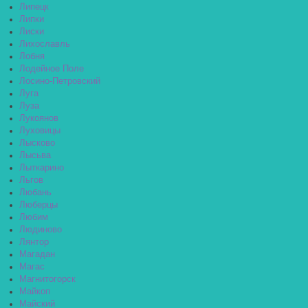
Липецк
Липки
Лиски
Лихославль
Лобня
Лодейное Поле
Лосино-Петровский
Луга
Луза
Лукоянов
Луховицы
Лысково
Лысьва
Лыткарино
Льгов
Любань
Люберцы
Любим
Людиново
Лянтор
Магадан
Магас
Магнитогорск
Майкоп
Майский