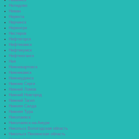
Невьянск
Нелидово
Неман
Нерехта
Нерчинск
Нерюнгри
Нестеров
Нефтегорск
Нефтекамск
Нефтекумск
Нефтеюганск
Нея
Нижневартовск
Нижнекамск
Нижнеудинск
Нижние Серги
Нижний Ломов
Нижний Новгород
Нижний Тагил
Нижняя Салда
Нижняя Тура
Николаевск
Николаевск-на-Амуре
Никольск Вологодская область
Никольск Пензенская область