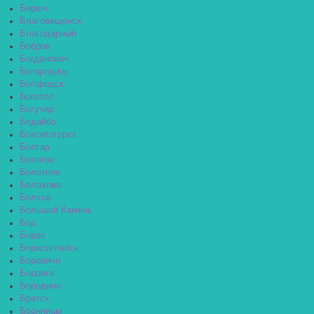
Бирюч
Благовещенск
Благодарный
Бобров
Богданович
Богородицк
Богородск
Боготол
Богучар
Бодайбо
Бокситогорск
Болгар
Бологое
Болотное
Болохово
Болхов
Большой Камень
Бор
Борзя
Борисоглебск
Боровичи
Боровск
Бородино
Братск
Бронницы