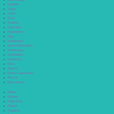
Тамбов
Тверь
Томск
Тула
Тюмень
Улан-Удэ
Ульяновск
Уфа
Хабаровск
Ханты-Мансийск
Чебоксары
Челябинск
Черкесск
Чита
Элиста
Южно-Сахалинск
Якутск
Ярославль
Абаза
Абакан
Абдулино
Абинск
Агидель