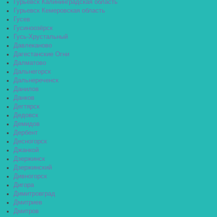
Гурьевск Калининградская область
Гурьевск Кемеровская область
Гусев
Гусиноозёрск
Гусь-Хрустальный
Давлеканово
Дагестанские Огни
Далматово
Дальнегорск
Дальнереченск
Данилов
Данков
Дегтярск
Дедовск
Демидов
Дербент
Десногорск
Джанкой
Дзержинск
Дзержинский
Дивногорск
Дигора
Димитровград
Дмитриев
Дмитров