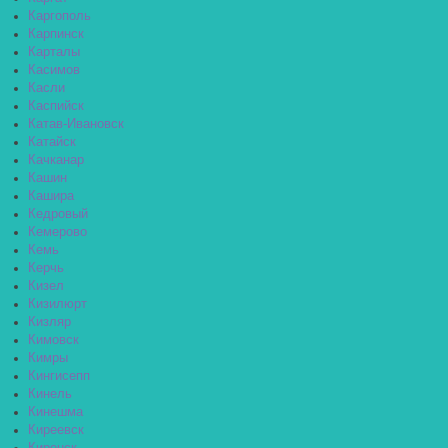
Каргополь
Карпинск
Карталы
Касимов
Касли
Каспийск
Катав-Ивановск
Катайск
Качканар
Кашин
Кашира
Кедровый
Кемерово
Кемь
Керчь
Кизел
Кизилюрт
Кизляр
Кимовск
Кимры
Кингисепп
Кинель
Кинешма
Киреевск