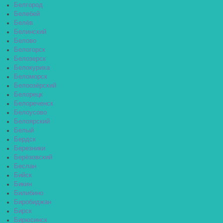
Белгород
Белебей
Белёв
Белинский
Белово
Белогорск
Белозерск
Белокуриха
Беломорск
Белоозёрский
Белорецк
Белореченск
Белоусово
Белоярский
Белый
Бердск
Березники
Берёзовский
Беслан
Бийск
Бикин
Билибино
Биробиджан
Бирск
Бирюсинск