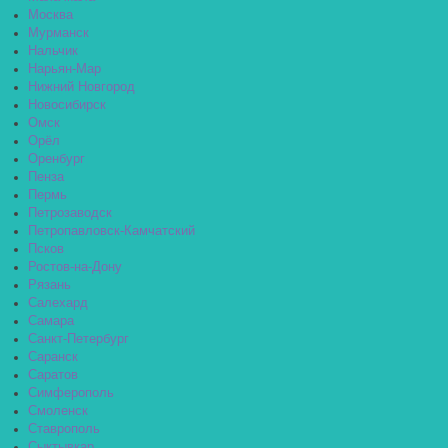
Москва
Мурманск
Нальчик
Нарьян-Мар
Нижний Новгород
Новосибирск
Омск
Орёл
Оренбург
Пенза
Пермь
Петрозаводск
Петропавловск-Камчатский
Псков
Ростов-на-Дону
Рязань
Салехард
Самара
Санкт-Петербург
Саранск
Саратов
Симферополь
Смоленск
Ставрополь
Сыктывкар