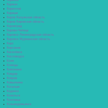
Киренск
Киржач
Кириллов
Кириши
Киров Калужская область
Киров Кировская область
Кировград
Кирово-Чепецк
Кировск Ленинградская область
Кировск Мурманская область
Кирс
Кирсанов
Киселёвск
Кисловодск
Клин
Клинцы
Княгинино
Ковдор
Ковров
Ковылкино
Когалым
Кодинск
Козельск
Козловка
Козьмодемьянск