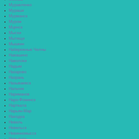
Муравленко
Мураши
Мурманск
Муром
Мценск
Мыски
Мытищи
Мышкин
Набережные Челны
Навашино
Наволоки
Надым
Назарово
Назрань
Называевск
Нальчик
Нариманов
Наро-Фоминск
Нарткала
Нарьян-Мар
Находка
Невель
Невельск
Невинномысск