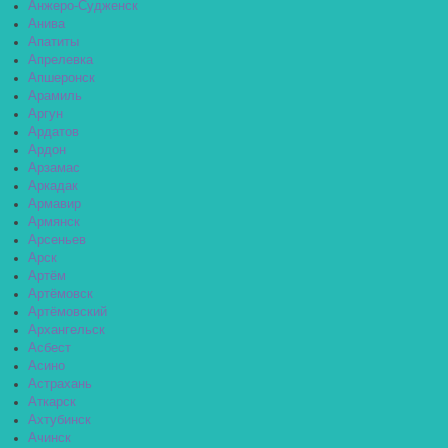
Анжеро-Судженск
Анива
Апатиты
Апрелевка
Апшеронск
Арамиль
Аргун
Ардатов
Ардон
Арзамас
Аркадак
Армавир
Армянск
Арсеньев
Арск
Артём
Артёмовск
Артёмовский
Архангельск
Асбест
Асино
Астрахань
Аткарск
Ахтубинск
Ачинск