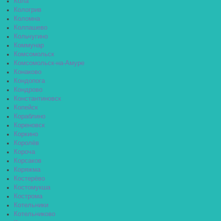
Кола
Кологрив
Коломна
Колпашево
Кольчугино
Коммунар
Комсомольск
Комсомольск-на-Амуре
Конаково
Кондопога
Кондрово
Константиновск
Копейск
Кораблино
Кореновск
Коркино
Королёв
Короча
Корсаков
Коряжма
Костерёво
Костомукша
Кострома
Котельники
Котельниково