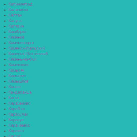
Калининград
Калининск
Калтан
Калуга
Калязин
Камбарка
Каменка
Каменногорск
Каменск-Уральский
Каменск-Шахтинский
Камень-на-Оби
Камешково
Камызяк
Камышин
Камышлов
Канаш
Кандалакша
Канск
Карабаново
Карабаш
Карабулак
Карасук
Карачаевск
Карачев
Каргат