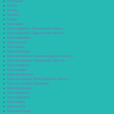
Котельнич
Котлас
Котово
Котовск
Кохма
Красавино
Красноармейск Московская область
Красноармейск Саратовская область
Красновишерск
Красногорск
Краснодар
Краснозаводск
Краснознаменск Калининградская область
Краснознаменск Московская область
Краснокаменск
Краснокамск
Красноперекопск
Краснослободск Волгоградская область
Краснослободск Мордовия
Краснотурьинск
Красноуральск
Красноуфимск
Красноярск
Красный Кут
Красный Сулин