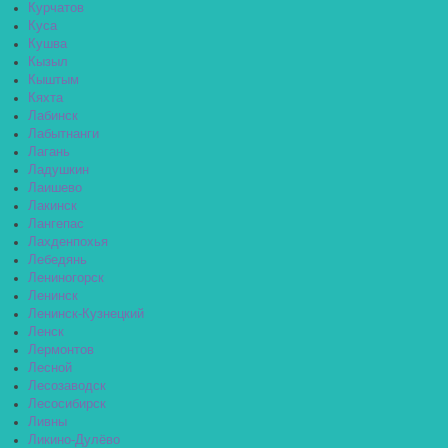
Курчатов
Куса
Кушва
Кызыл
Кыштым
Кяхта
Лабинск
Лабытнанги
Лагань
Ладушкин
Лаишево
Лакинск
Лангепас
Лахденпохья
Лебедянь
Лениногорск
Ленинск
Ленинск-Кузнецкий
Ленск
Лермонтов
Лесной
Лесозаводск
Лесосибирск
Ливны
Ликино-Дулёво