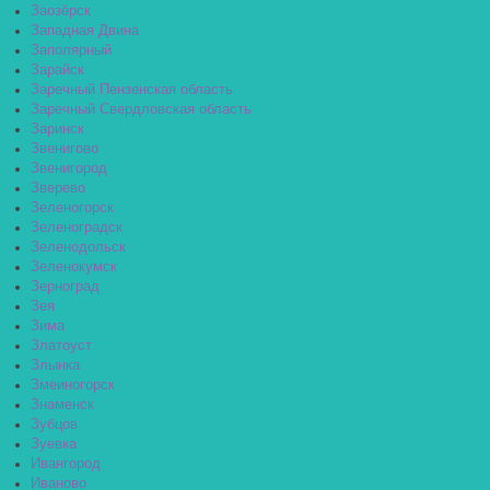
Заозёрск
Западная Двина
Заполярный
Зарайск
Заречный Пензенская область
Заречный Свердловская область
Заринск
Звенигово
Звенигород
Зверево
Зеленогорск
Зеленоградск
Зеленодольск
Зеленокумск
Зерноград
Зея
Зима
Златоуст
Злынка
Змеиногорск
Знаменск
Зубцов
Зуевка
Ивангород
Иваново