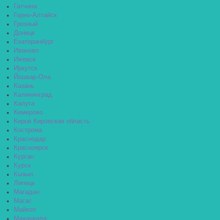
Гатчина
Горно-Алтайск
Грозный
Донецк
Екатеринбург
Иваново
Ижевск
Иркутск
Йошкар-Ола
Казань
Калининград
Калуга
Кемерово
Киров Кировская область
Кострома
Краснодар
Красноярск
Курган
Курск
Кызыл
Липецк
Магадан
Магас
Майкоп
Махачкала