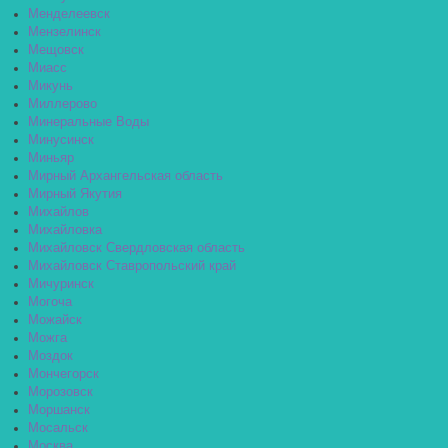
Менделеевск
Мензелинск
Мещовск
Миасс
Микунь
Миллерово
Минеральные Воды
Минусинск
Миньяр
Мирный Архангельская область
Мирный Якутия
Михайлов
Михайловка
Михайловск Свердловская область
Михайловск Ставропольский край
Мичуринск
Могоча
Можайск
Можга
Моздок
Мончегорск
Морозовск
Моршанск
Мосальск
Москва