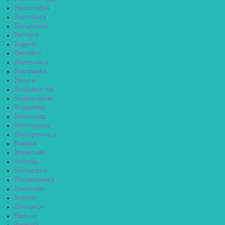
Верхотурье
Верхоянск
Весьегонск
Ветлуга
Видное
Вилюйск
Вилючинск
Вихоревка
Вичуга
Владивосток
Владикавказ
Владимир
Волгоград
Волгодонск
Волгореченск
Волжск
Волжский
Вологда
Володарск
Волоколамск
Волосово
Волхов
Волчанск
Вольск