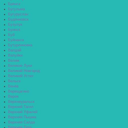
Брянск
Бугульма
Бугуруслан
Будённовск
Бузулук
Буинск
Буй
Буйнакск
Бутурлиновка
Валдай
Валуйки
Велиж
Великие Луки
Великий Новгород
Великий Устюг
Вельск
Венёв
Верещагино
Верея
Верхнеуральск
Верхний Тагил
Верхний Уфалей
Верхняя Пышма
Верхняя Салда
Верхняя Тура