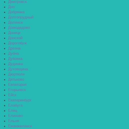
Дмитровск
Дно
Добрянка
Долгопрудный
Долинск
Домодедово
Донецк
Донской
Дорогобуж
Дрезна
Дубна
Дубовка
Дудинка
Духовщина
Дюртюли
Дятьково
Евпатория
Егорьевск
Ейск
Екатеринбург
Елабуга
Елец
Елизово
Ельня
Еманжелинск