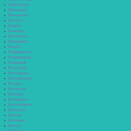
Верхотурье
Верхоянск
Весьегонск
Ветлуга
Видное
Вилюйск
Вилючинск
Вихоревка
Вичуга
Владивосток
Владикавказ
Владимир
Волгоград
Волгодонск
Волгореченск
Волжск
Волжский
Вологда
Володарск
Волоколамск
Волосово
Волхов
Волчанск
Вольск