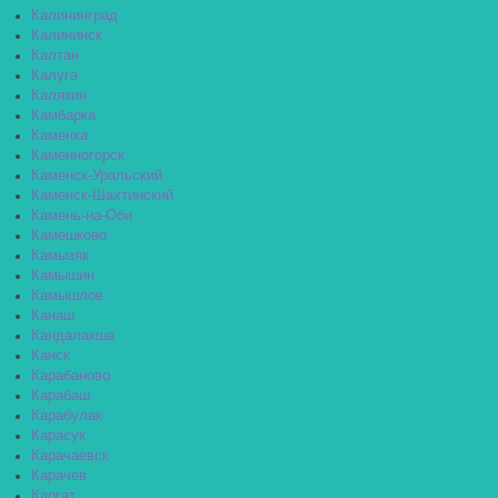
Калининград
Калининск
Калтан
Калуга
Калязин
Камбарка
Каменка
Каменногорск
Каменск-Уральский
Каменск-Шахтинский
Камень-на-Оби
Камешково
Камызяк
Камышин
Камышлов
Канаш
Кандалакша
Канск
Карабаново
Карабаш
Карабулак
Карасук
Карачаевск
Карачев
Каргат