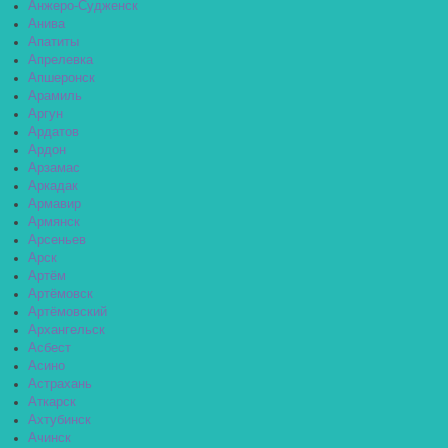
Анжеро-Судженск
Анива
Апатиты
Апрелевка
Апшеронск
Арамиль
Аргун
Ардатов
Ардон
Арзамас
Аркадак
Армавир
Армянск
Арсеньев
Арск
Артём
Артёмовск
Артёмовский
Архангельск
Асбест
Асино
Астрахань
Аткарск
Ахтубинск
Ачинск