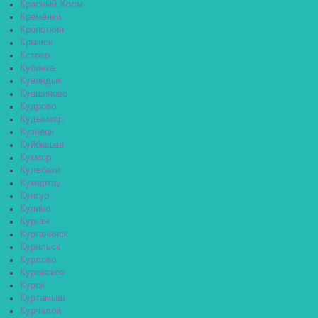
Красный Холм
Кремёнки
Кропоткин
Крымск
Кстово
Кубинка
Кувандык
Кувшиново
Кудрово
Кудымкар
Кузнецк
Куйбышев
Кукмор
Кулебаки
Кумертау
Кунгур
Купино
Курган
Курганинск
Курильск
Курлово
Куровское
Курск
Куртамыш
Курчалой