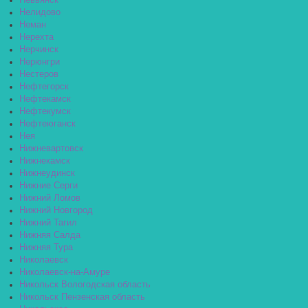
Невьянск
Нелидово
Неман
Нерехта
Нерчинск
Нерюнгри
Нестеров
Нефтегорск
Нефтекамск
Нефтекумск
Нефтеюганск
Нея
Нижневартовск
Нижнекамск
Нижнеудинск
Нижние Серги
Нижний Ломов
Нижний Новгород
Нижний Тагил
Нижняя Салда
Нижняя Тура
Николаевск
Николаевск-на-Амуре
Никольск Вологодская область
Никольск Пензенская область