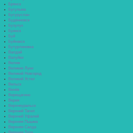
Брянск
Бугульма
Бугуруслан
Будённовск
Бузулук
Буинск
Буй
Буйнакск
Бутурлиновка
Валдай
Валуйки
Велиж
Великие Луки
Великий Новгород
Великий Устюг
Вельск
Венёв
Верещагино
Верея
Верхнеуральск
Верхний Тагил
Верхний Уфалей
Верхняя Пышма
Верхняя Салда
Верхняя Тура