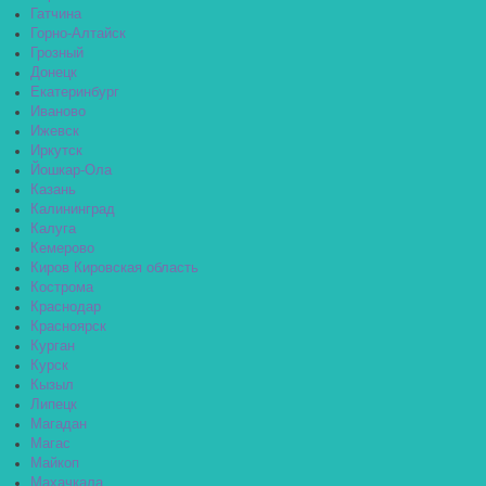
Гатчина
Горно-Алтайск
Грозный
Донецк
Екатеринбург
Иваново
Ижевск
Иркутск
Йошкар-Ола
Казань
Калининград
Калуга
Кемерово
Киров Кировская область
Кострома
Краснодар
Красноярск
Курган
Курск
Кызыл
Липецк
Магадан
Магас
Майкоп
Махачкала