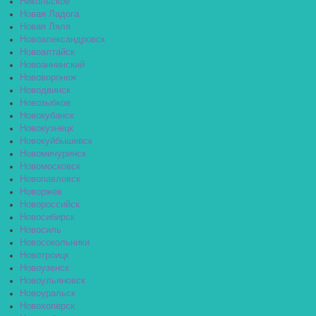
Никольское
Новая Ладога
Новая Ляля
Новоалександровск
Новоалтайск
Новоаннинский
Нововоронеж
Новодвинск
Новозыбков
Новокубанск
Новокузнецк
Новокуйбышевск
Новомичуринск
Новомосковск
Новопавловск
Новоржев
Новороссийск
Новосибирск
Новосиль
Новосокольники
Новотроицк
Новоузенск
Новоульяновск
Новоуральск
Новохопёрск