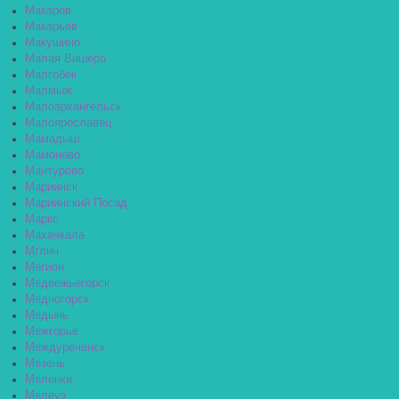
Макаров
Макарьев
Макушино
Малая Вишера
Малгобек
Малмыж
Малоархангельск
Малоярославец
Мамадыш
Мамоново
Мантурово
Мариинск
Мариинский Посад
Маркс
Махачкала
Мглин
Мегион
Медвежьегорск
Медногорск
Медынь
Межгорье
Междуреченск
Мезень
Меленки
Мелеуз