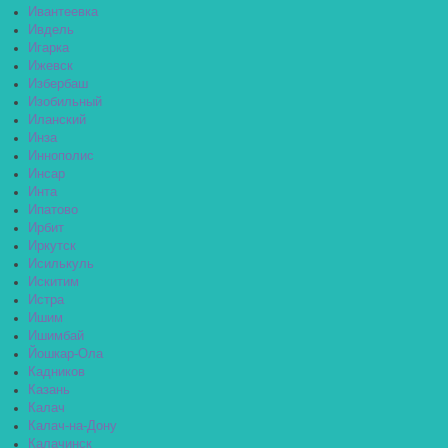
Ивантеевка
Ивдель
Игарка
Ижевск
Избербаш
Изобильный
Иланский
Инза
Иннополис
Инсар
Инта
Ипатово
Ирбит
Иркутск
Исилькуль
Искитим
Истра
Ишим
Ишимбай
Йошкар-Ола
Кадников
Казань
Калач
Калач-на-Дону
Калачинск