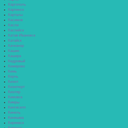
Каргополь
Карпинск
Карталы
Касимов
Касли
Каспийск
Катав-Ивановск
Катайск
Качканар
Кашин
Кашира
Кедровый
Кемерово
Кемь
Керчь
Кизел
Кизилюрт
Кизляр
Кимовск
Кимры
Кингисепп
Кинель
Кинешма
Киреевск