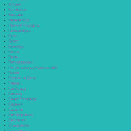
Москва
Мурманск
Нальчик
Нарьян-Мар
Нижний Новгород
Новосибирск
Омск
Орёл
Оренбург
Пенза
Пермь
Петрозаводск
Петропавловск-Камчатский
Псков
Ростов-на-Дону
Рязань
Салехард
Самара
Санкт-Петербург
Саранск
Саратов
Симферополь
Смоленск
Ставрополь
Сыктывкар