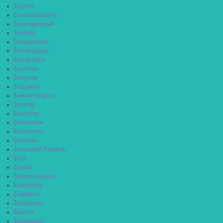
Бирюч
Благовещенск
Благодарный
Бобров
Богданович
Богородицк
Богородск
Боготол
Богучар
Бодайбо
Бокситогорск
Болгар
Бологое
Болотное
Болохово
Болхов
Большой Камень
Бор
Борзя
Борисоглебск
Боровичи
Боровск
Бородино
Братск
Бронницы