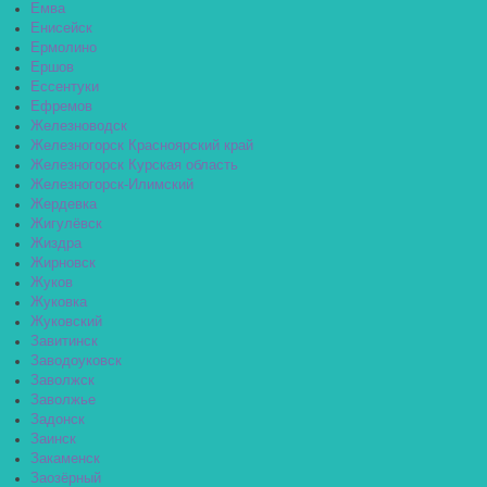
Емва
Енисейск
Ермолино
Ершов
Ессентуки
Ефремов
Железноводск
Железногорск Красноярский край
Железногорск Курская область
Железногорск-Илимский
Жердевка
Жигулёвск
Жиздра
Жирновск
Жуков
Жуковка
Жуковский
Завитинск
Заводоуковск
Заволжск
Заволжье
Задонск
Заинск
Закаменск
Заозёрный