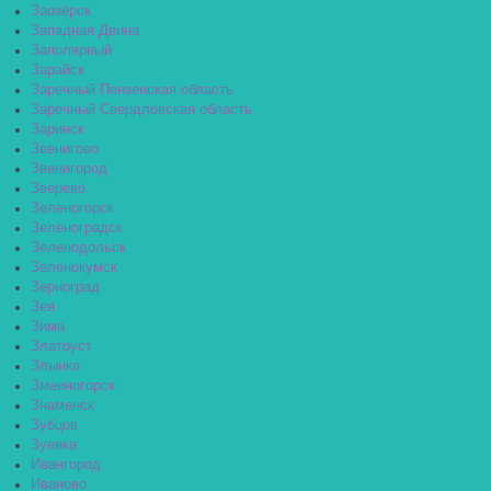
Заозёрск
Западная Двина
Заполярный
Зарайск
Заречный Пензенская область
Заречный Свердловская область
Заринск
Звенигово
Звенигород
Зверево
Зеленогорск
Зеленоградск
Зеленодольск
Зеленокумск
Зерноград
Зея
Зима
Златоуст
Злынка
Змеиногорск
Знаменск
Зубцов
Зуевка
Ивангород
Иваново