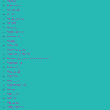
Агрыз
Адыгейск
Азнакаево
Азов
Ак-Довурак
Аксай
Алагир
Алапаевск
Алатырь
Алдан
Алейск
Александров
Александровск
Александровск-Сахалинский
Алексеевка
Алексин
Алзамай
Алупка
Алушта
Альметьевск
Амурск
Анадырь
Анапа
Ангарск
Андреаполь