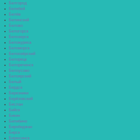
Белгород
Белебей
Белёв
Белинский
Белово
Белогорск
Белозерск
Белокуриха
Беломорск
Белоозёрский
Белорецк
Белореченск
Белоусово
Белоярский
Белый
Бердск
Березники
Берёзовский
Беслан
Бийск
Бикин
Билибино
Биробиджан
Бирск
Бирюсинск