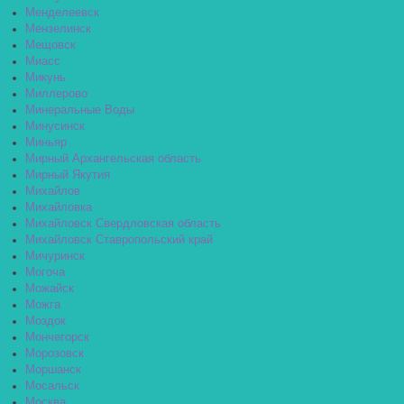
Менделеевск
Мензелинск
Мещовск
Миасс
Микунь
Миллерово
Минеральные Воды
Минусинск
Миньяр
Мирный Архангельская область
Мирный Якутия
Михайлов
Михайловка
Михайловск Свердловская область
Михайловск Ставропольский край
Мичуринск
Могоча
Можайск
Можга
Моздок
Мончегорск
Морозовск
Моршанск
Мосальск
Москва