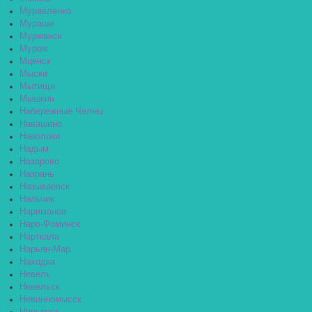
Муравленко
Мураши
Мурманск
Муром
Мценск
Мыски
Мытищи
Мышкин
Набережные Челны
Навашино
Наволоки
Надым
Назарово
Назрань
Называевск
Нальчик
Нариманов
Наро-Фоминск
Нарткала
Нарьян-Мар
Находка
Невель
Невельск
Невинномысск