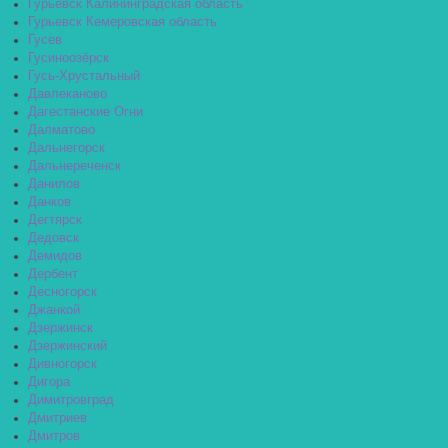
Гурьевск Калининградская область
Гурьевск Кемеровская область
Гусев
Гусиноозёрск
Гусь-Хрустальный
Давлеканово
Дагестанские Огни
Далматово
Дальнегорск
Дальнереченск
Данилов
Данков
Дегтярск
Дедовск
Демидов
Дербент
Десногорск
Джанкой
Дзержинск
Дзержинский
Дивногорск
Дигора
Димитровград
Дмитриев
Дмитров