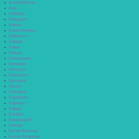
Ачхой-Мартан
Аша
Бабаево
Бабушкин
Бавлы
Багратионовск
Байкальск
Баймак
Бакал
Баксан
Балабаново
Балаково
Балахна
Балашиха
Балашов
Балей
Балтийск
Барабинск
Барнаул
Барыш
Батайск
Бахчисарай
Бежецк
Белая Калитва
Белая Холуница