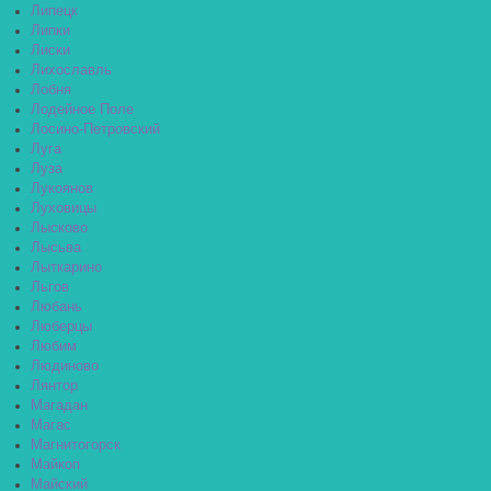
Липецк
Липки
Лиски
Лихославль
Лобня
Лодейное Поле
Лосино-Петровский
Луга
Луза
Лукоянов
Луховицы
Лысково
Лысьва
Лыткарино
Льгов
Любань
Люберцы
Любим
Людиново
Лянтор
Магадан
Магас
Магнитогорск
Майкоп
Майский