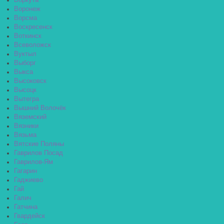
Воркута
Воронеж
Ворсма
Воскресенск
Воткинск
Всеволожск
Вуктыл
Выборг
Выкса
Высоковск
Высоцк
Вытегра
Вышний Волочёк
Вяземский
Вязники
Вязьма
Вятские Поляны
Гаврилов Посад
Гаврилов-Ям
Гагарин
Гаджиево
Гай
Галич
Гатчина
Гвардейск