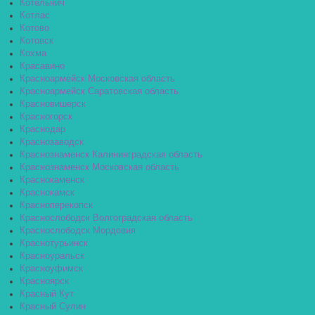
Котельнич
Котлас
Котово
Котовск
Кохма
Красавино
Красноармейск Московская область
Красноармейск Саратовская область
Красновишерск
Красногорск
Краснодар
Краснозаводск
Краснознаменск Калининградская область
Краснознаменск Московская область
Краснокаменск
Краснокамск
Красноперекопск
Краснослободск Волгоградская область
Краснослободск Мордовия
Краснотурьинск
Красноуральск
Красноуфимск
Красноярск
Красный Кут
Красный Сулин