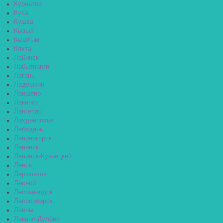
Курчатов
Куса
Кушва
Кызыл
Кыштым
Кяхта
Лабинск
Лабытнанги
Лагань
Ладушкин
Лаишево
Лакинск
Лангепас
Лахденпохья
Лебедянь
Лениногорск
Ленинск
Ленинск-Кузнецкий
Ленск
Лермонтов
Лесной
Лесозаводск
Лесосибирск
Ливны
Ликино-Дулёво