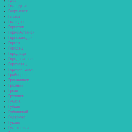
Гдов
Геленджик
Георгиевск
Глазов
Голицыно
Горбатов
Горно-Алтайск
Горнозаводск
Горняк
Городец
Городище
Городовиковск
Гороховец
Горячий Ключ
Грайворон
Гремячинск
Грозный
Грязи
Грязовец
Губаха
Губкин
Губкинский
Гудермес
Гуково
Гулькевичи