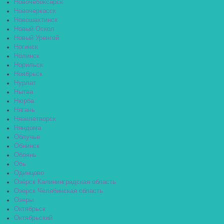
Новочебоксарск
Новочеркасск
Новошахтинск
Новый Оскол
Новый Уренгой
Ногинск
Нолинск
Норильск
Ноябрьск
Нурлат
Нытва
Нюрба
Нягань
Нязелетворск
Няндома
Облучье
Обнинск
Обоянь
Обь
Одинцово
Озёрск Калининградская область
Озерск Челябинская область
Озеры
Октябрьск
Октябрьский