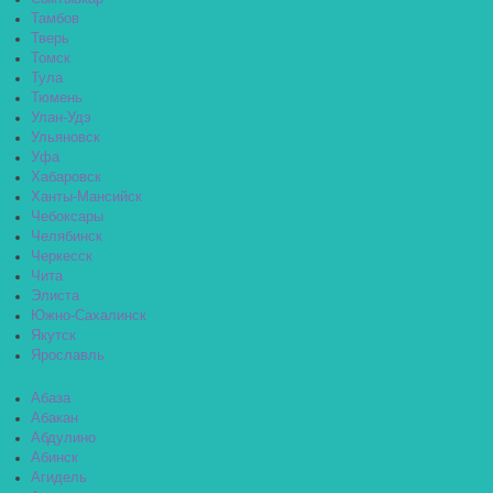
Тамбов
Тверь
Томск
Тула
Тюмень
Улан-Удэ
Ульяновск
Уфа
Хабаровск
Ханты-Мансийск
Чебоксары
Челябинск
Черкесск
Чита
Элиста
Южно-Сахалинск
Якутск
Ярославль
Абаза
Абакан
Абдулино
Абинск
Агидель