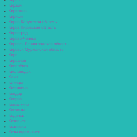
Киренск
Киржач
Кириллов
Кириши
Киров Калужская область
Киров Кировская область
Кировград
Кирово-Чепецк
Кировск Ленинградская область
Кировск Мурманская область
Кирс
Кирсанов
Киселёвск
Кисловодск
Клин
Клинцы
Княгинино
Ковдор
Ковров
Ковылкино
Когалым
Кодинск
Козельск
Козловка
Козьмодемьянск