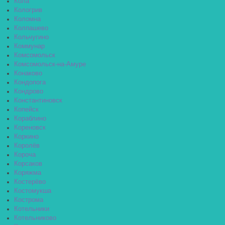
Кола
Кологрив
Коломна
Колпашево
Кольчугино
Коммунар
Комсомольск
Комсомольск-на-Амуре
Конаково
Кондопога
Кондрово
Константиновск
Копейск
Кораблино
Кореновск
Коркино
Королёв
Короча
Корсаков
Коряжма
Костерёво
Костомукша
Кострома
Котельники
Котельниково