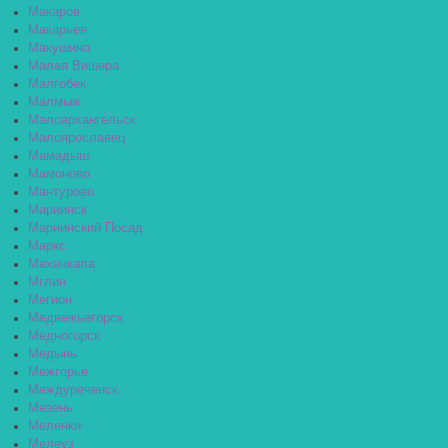
Макаров
Макарьев
Макушино
Малая Вишера
Малгобек
Малмыж
Малоархангельск
Малоярославец
Мамадыш
Мамоново
Мантурово
Мариинск
Мариинский Посад
Маркс
Махачкала
Мглин
Мегион
Медвежьегорск
Медногорск
Медынь
Межгорье
Междуреченск
Мезень
Меленки
Мелеуз