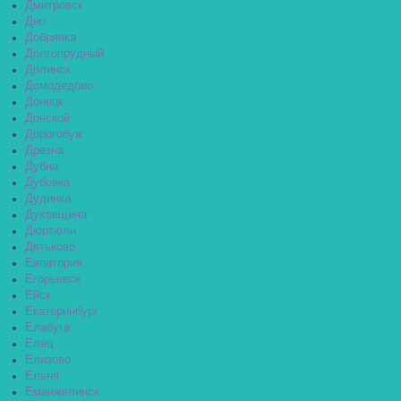
Дмитровск
Дно
Добрянка
Долгопрудный
Долинск
Домодедово
Донецк
Донской
Дорогобуж
Дрезна
Дубна
Дубовка
Дудинка
Духовщина
Дюртюли
Дятьково
Евпатория
Егорьевск
Ейск
Екатеринбург
Елабуга
Елец
Елизово
Ельня
Еманжелинск