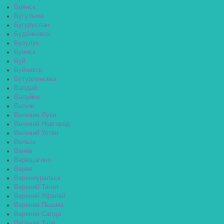
Брянск
Бугульма
Бугуруслан
Будённовск
Бузулук
Буинск
Буй
Буйнакск
Бутурлиновка
Валдай
Валуйки
Велиж
Великие Луки
Великий Новгород
Великий Устюг
Вельск
Венёв
Верещагино
Верея
Верхнеуральск
Верхний Тагил
Верхний Уфалей
Верхняя Пышма
Верхняя Салда
Верхняя Тура