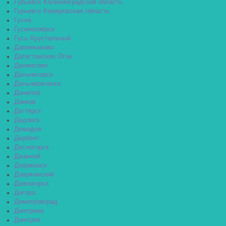
Гурьевск Калининградская область
Гурьевск Кемеровская область
Гусев
Гусиноозёрск
Гусь-Хрустальный
Давлеканово
Дагестанские Огни
Далматово
Дальнегорск
Дальнереченск
Данилов
Данков
Дегтярск
Дедовск
Демидов
Дербент
Десногорск
Джанкой
Дзержинск
Дзержинский
Дивногорск
Дигора
Димитровград
Дмитриев
Дмитров