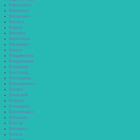
Верхотурье
Верхоянск
Весьегонск
Ветлуга
Видное
Вилюйск
Вилючинск
Вихоревка
Вичуга
Владивосток
Владикавказ
Владимир
Волгоград
Волгодонск
Волгореченск
Волжск
Волжский
Вологда
Володарск
Волоколамск
Волосово
Волхов
Волчанск
Вольск