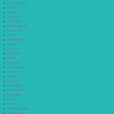
Ивантеевка
Ивдель
Игарка
Ижевск
Избербаш
Изобильный
Иланский
Инза
Иннополис
Инсар
Инта
Ипатово
Ирбит
Иркутск
Исилькуль
Искитим
Истра
Ишим
Ишимбай
Йошкар-Ола
Кадников
Казань
Калач
Калач-на-Дону
Калачинск