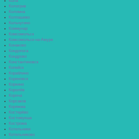
Кола
Кологрив
Коломна
Колпашево
Кольчугино
Коммунар
Комсомольск
Комсомольск-на-Амуре
Конаково
Кондопога
Кондрово
Константиновск
Копейск
Кораблино
Кореновск
Коркино
Королёв
Короча
Корсаков
Коряжма
Костерёво
Костомукша
Кострома
Котельники
Котельниково