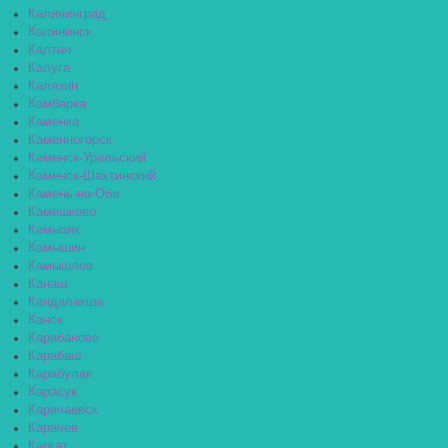
Калининград
Калининск
Калтан
Калуга
Калязин
Камбарка
Каменка
Каменногорск
Каменск-Уральский
Каменск-Шахтинский
Камень-на-Оби
Камешково
Камызяк
Камышин
Камышлов
Канаш
Кандалакша
Канск
Карабаново
Карабаш
Карабулак
Карасук
Карачаевск
Карачев
Каргат