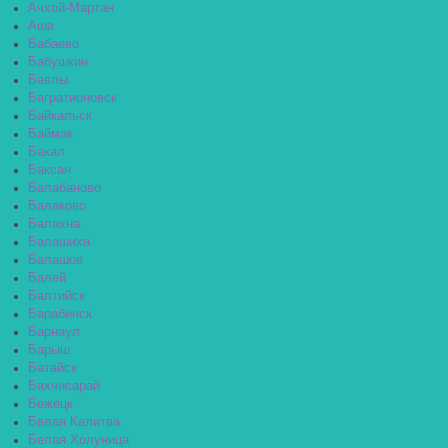
Ачхой-Мартан
Аша
Бабаево
Бабушкин
Бавлы
Багратионовск
Байкальск
Баймак
Бакал
Баксан
Балабаново
Балаково
Балахна
Балашиха
Балашов
Балей
Балтийск
Барабинск
Барнаул
Барыш
Батайск
Бахчисарай
Бежецк
Белая Калитва
Белая Холуница