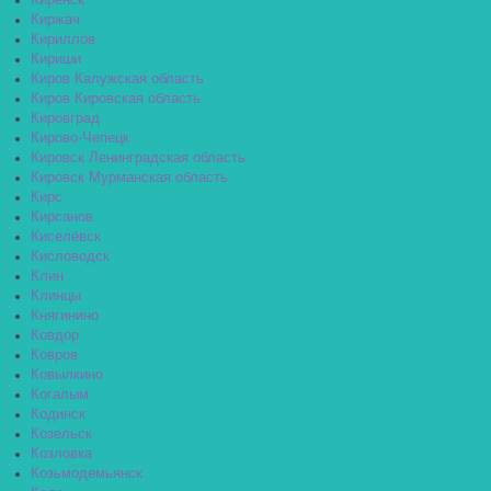
Киренск
Киржач
Кириллов
Кириши
Киров Калужская область
Киров Кировская область
Кировград
Кирово-Чепецк
Кировск Ленинградская область
Кировск Мурманская область
Кирс
Кирсанов
Киселёвск
Кисловодск
Клин
Клинцы
Княгинино
Ковдор
Ковров
Ковылкино
Когалым
Кодинск
Козельск
Козловка
Козьмодемьянск