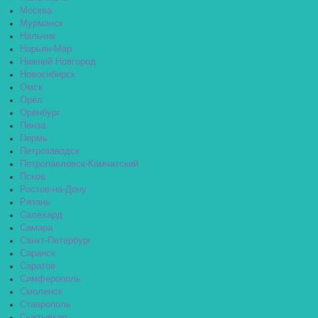
Москва
Мурманск
Нальчик
Нарьян-Мар
Нижний Новгород
Новосибирск
Омск
Орёл
Оренбург
Пенза
Пермь
Петрозаводск
Петропавловск-Камчатский
Псков
Ростов-на-Дону
Рязань
Салехард
Самара
Санкт-Петербург
Саранск
Саратов
Симферополь
Смоленск
Ставрополь
Сыктывкар