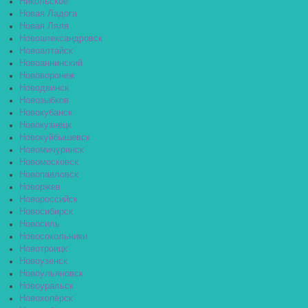
Никольское
Новая Ладога
Новая Ляля
Новоалександровск
Новоалтайск
Новоаннинский
Нововоронеж
Новодвинск
Новозыбков
Новокубанск
Новокузнецк
Новокуйбышевск
Новомичуринск
Новомосковск
Новопавловск
Новоржев
Новороссийск
Новосибирск
Новосиль
Новосокольники
Новотроицк
Новоузенск
Новоульяновск
Новоуральск
Новохопёрск