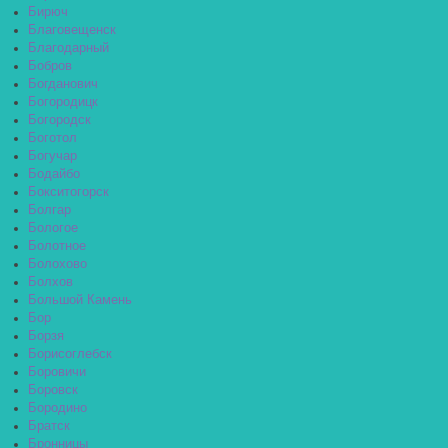
Бирюч
Благовещенск
Благодарный
Бобров
Богданович
Богородицк
Богородск
Боготол
Богучар
Бодайбо
Бокситогорск
Болгар
Бологое
Болотное
Болохово
Болхов
Большой Камень
Бор
Борзя
Борисоглебск
Боровичи
Боровск
Бородино
Братск
Бронницы