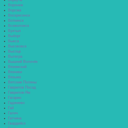
Воркута
Воронеж
Ворсма
Воскресенск
Воткинск
Всеволожск
Вуктыл
Выборг
Выкса
Высоковск
Высоцк
Вытегра
Вышний Волочёк
Вяземский
Вязники
Вязьма
Вятские Поляны
Гаврилов Посад
Гаврилов-Ям
Гагарин
Гаджиево
Гай
Галич
Гатчина
Гвардейск