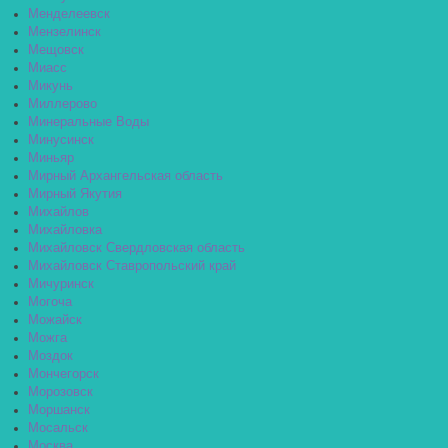
Менделеевск
Мензелинск
Мещовск
Миасс
Микунь
Миллерово
Минеральные Воды
Минусинск
Миньяр
Мирный Архангельская область
Мирный Якутия
Михайлов
Михайловка
Михайловск Свердловская область
Михайловск Ставропольский край
Мичуринск
Могоча
Можайск
Можга
Моздок
Мончегорск
Морозовск
Моршанск
Мосальск
Москва