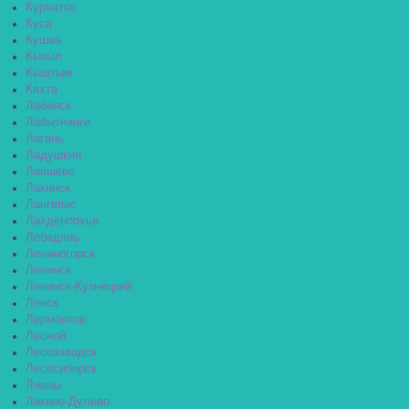
Курчатов
Куса
Кушва
Кызыл
Кыштым
Кяхта
Лабинск
Лабытнанги
Лагань
Ладушкин
Лаишево
Лакинск
Лангепас
Лахденпохья
Лебедянь
Лениногорск
Ленинск
Ленинск-Кузнецкий
Ленск
Лермонтов
Лесной
Лесозаводск
Лесосибирск
Ливны
Ликино-Дулёво