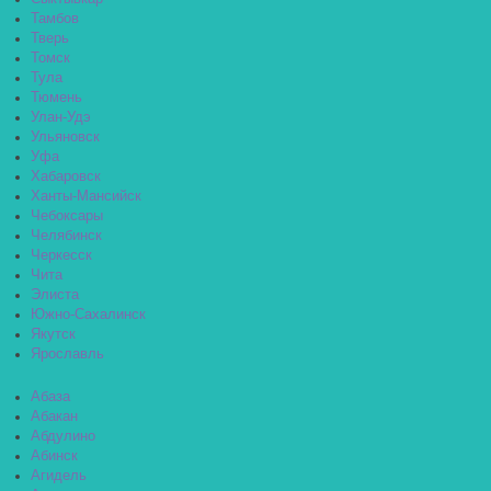
Тамбов
Тверь
Томск
Тула
Тюмень
Улан-Удэ
Ульяновск
Уфа
Хабаровск
Ханты-Мансийск
Чебоксары
Челябинск
Черкесск
Чита
Элиста
Южно-Сахалинск
Якутск
Ярославль
Абаза
Абакан
Абдулино
Абинск
Агидель