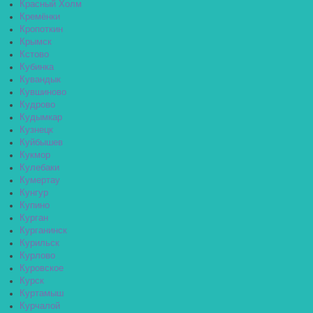
Красный Холм
Кремёнки
Кропоткин
Крымск
Кстово
Кубинка
Кувандык
Кувшиново
Кудрово
Кудымкар
Кузнецк
Куйбышев
Кукмор
Кулебаки
Кумертау
Кунгур
Купино
Курган
Курганинск
Курильск
Курлово
Куровское
Курск
Куртамыш
Курчалой