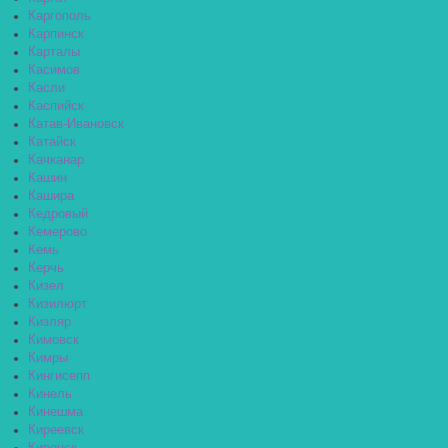
Каргополь
Карпинск
Карталы
Касимов
Касли
Каспийск
Катав-Ивановск
Катайск
Качканар
Кашин
Кашира
Кедровый
Кемерово
Кемь
Керчь
Кизел
Кизилюрт
Кизляр
Кимовск
Кимры
Кингисепп
Кинель
Кинешма
Киреевск