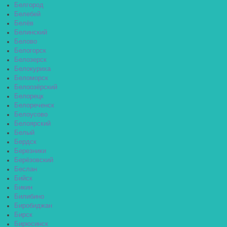
Белгород
Белебей
Белёв
Белинский
Белово
Белогорск
Белозерск
Белокуриха
Беломорск
Белоозёрский
Белорецк
Белореченск
Белоусово
Белоярский
Белый
Бердск
Березники
Берёзовский
Беслан
Бийск
Бикин
Билибино
Биробиджан
Бирск
Бирюсинск