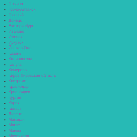
Гатчина
Горно-Алтайск
Грозный
Донецк
Екатеринбург
Иваново
Ижевск
Иркутск
Йошкар-Ола
Казань
Калининград
Калуга
Кемерово
Киров Кировская область
Кострома
Краснодар
Красноярск
Курган
Курск
Кызыл
Липецк
Магадан
Магас
Майкоп
Махачкала