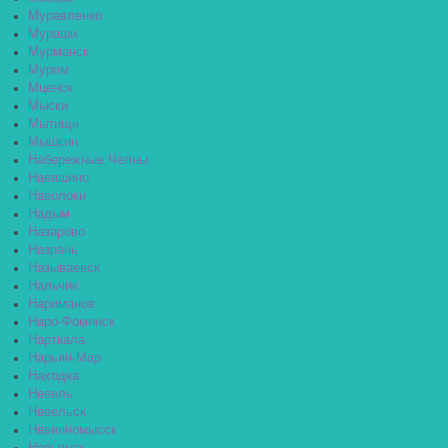
Муравленко
Мураши
Мурманск
Муром
Мценск
Мыски
Мытищи
Мышкин
Набережные Челны
Навашино
Наволоки
Надым
Назарово
Назрань
Называевск
Нальчик
Нариманов
Наро-Фоминск
Нарткала
Нарьян-Мар
Находка
Невель
Невельск
Невинномысск