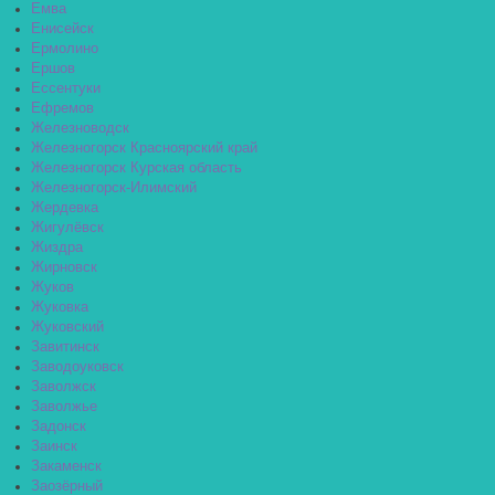
Емва
Енисейск
Ермолино
Ершов
Ессентуки
Ефремов
Железноводск
Железногорск Красноярский край
Железногорск Курская область
Железногорск-Илимский
Жердевка
Жигулёвск
Жиздра
Жирновск
Жуков
Жуковка
Жуковский
Завитинск
Заводоуковск
Заволжск
Заволжье
Задонск
Заинск
Закаменск
Заозёрный