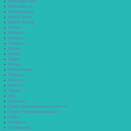
Новочебоксарск
Новочеркасск
Новошахтинск
Новый Оскол
Новый Уренгой
Ногинск
Нолинск
Норильск
Ноябрьск
Нурлат
Нытва
Нюрба
Нягань
Нязелетворск
Няндома
Облучье
Обнинск
Обоянь
Обь
Одинцово
Озёрск Калининградская область
Озерск Челябинская область
Озеры
Октябрьск
Октябрьский