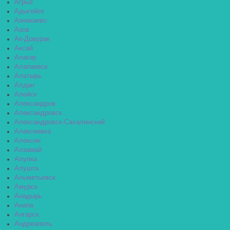
Агрыз
Адыгейск
Азнакаево
Азов
Ак-Довурак
Аксай
Алагир
Алапаевск
Алатырь
Алдан
Алейск
Александров
Александровск
Александровск-Сахалинский
Алексеевка
Алексин
Алзамай
Алупка
Алушта
Альметьевск
Амурск
Анадырь
Анапа
Ангарск
Андреаполь