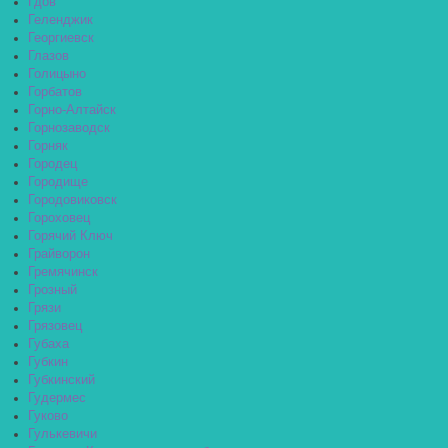
Гдов
Геленджик
Георгиевск
Глазов
Голицыно
Горбатов
Горно-Алтайск
Горнозаводск
Горняк
Городец
Городище
Городовиковск
Гороховец
Горячий Ключ
Грайворон
Гремячинск
Грозный
Грязи
Грязовец
Губаха
Губкин
Губкинский
Гудермес
Гуково
Гулькевичи