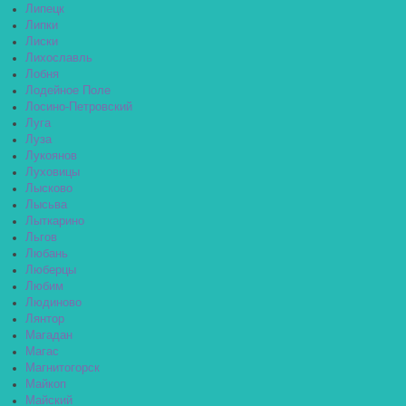
Липецк
Липки
Лиски
Лихославль
Лобня
Лодейное Поле
Лосино-Петровский
Луга
Луза
Лукоянов
Луховицы
Лысково
Лысьва
Лыткарино
Льгов
Любань
Люберцы
Любим
Людиново
Лянтор
Магадан
Магас
Магнитогорск
Майкоп
Майский