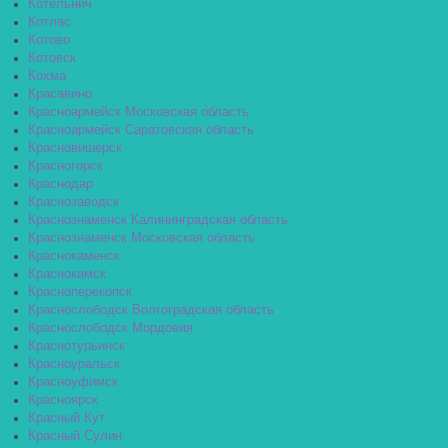
Котельнич
Котлас
Котово
Котовск
Кохма
Красавино
Красноармейск Московская область
Красноармейск Саратовская область
Красновишерск
Красногорск
Краснодар
Краснозаводск
Краснознаменск Калининградская область
Краснознаменск Московская область
Краснокаменск
Краснокамск
Красноперекопск
Краснослободск Волгоградская область
Краснослободск Мордовия
Краснотурьинск
Красноуральск
Красноуфимск
Красноярск
Красный Кут
Красный Сулин