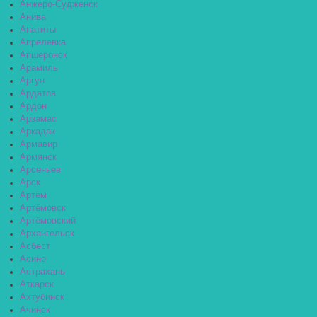
Анжеро-Судженск
Анива
Апатиты
Апрелевка
Апшеронск
Арамиль
Аргун
Ардатов
Ардон
Арзамас
Аркадак
Армавир
Армянск
Арсеньев
Арск
Артём
Артёмовск
Артёмовский
Архангельск
Асбест
Асино
Астрахань
Аткарск
Ахтубинск
Ачинск