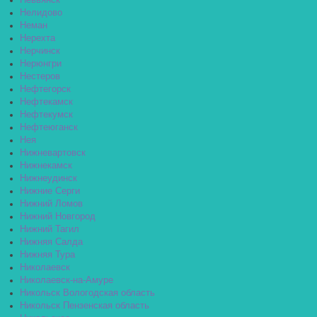
Невьянск
Нелидово
Неман
Нерехта
Нерчинск
Нерюнгри
Нестеров
Нефтегорск
Нефтекамск
Нефтекумск
Нефтеюганск
Нея
Нижневартовск
Нижнекамск
Нижнеудинск
Нижние Серги
Нижний Ломов
Нижний Новгород
Нижний Тагил
Нижняя Салда
Нижняя Тура
Николаевск
Николаевск-на-Амуре
Никольск Вологодская область
Никольск Пензенская область