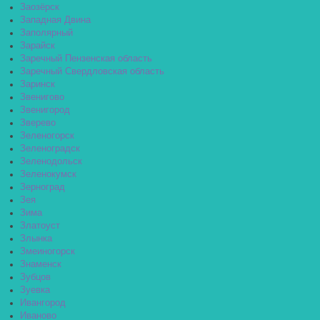
Заозёрск
Западная Двина
Заполярный
Зарайск
Заречный Пензенская область
Заречный Свердловская область
Заринск
Звенигово
Звенигород
Зверево
Зеленогорск
Зеленоградск
Зеленодольск
Зеленокумск
Зерноград
Зея
Зима
Златоуст
Злынка
Змеиногорск
Знаменск
Зубцов
Зуевка
Ивангород
Иваново