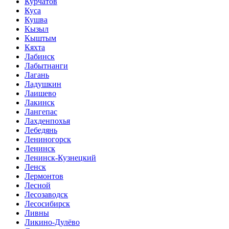
Курчатов
Куса
Кушва
Кызыл
Кыштым
Кяхта
Лабинск
Лабытнанги
Лагань
Ладушкин
Лаишево
Лакинск
Лангепас
Лахденпохья
Лебедянь
Лениногорск
Ленинск
Ленинск-Кузнецкий
Ленск
Лермонтов
Лесной
Лесозаводск
Лесосибирск
Ливны
Ликино-Дулёво