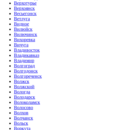
Верхотурье
Верхоянск
Весьегонск
Ветлуга
Видное
Вилюйск
Вилючинск
Вихоревка
Вичуга
Владивосток
Владикавказ
Владимир
Волгоград
Волгодонск
Волгореченск
Волжск
Волжский
Вологда
Володарск
Волоколамск
Волосово
Волхов
Волчанск
Вольск
Воркута