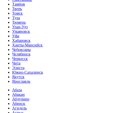
Тамбов
Тверь
Томск
Тула
Тюмень
Улан-Удэ
Ульяновск
Уфа
Хабаровск
Ханты-Мансийск
Чебоксары
Челябинск
Черкесск
Чита
Элиста
Южно-Сахалинск
Якутск
Ярославль
Абаза
Абакан
Абдулино
Абинск
Агидель
Агрыз