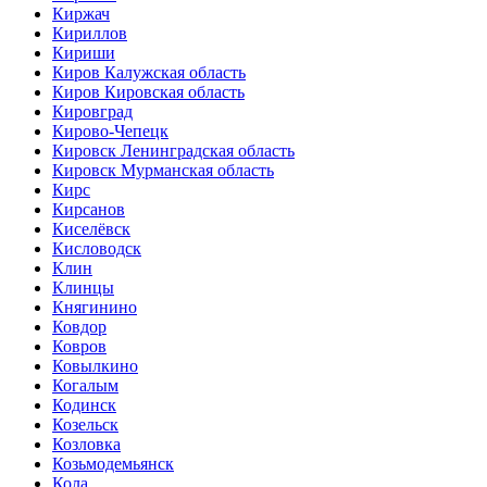
Киржач
Кириллов
Кириши
Киров Калужская область
Киров Кировская область
Кировград
Кирово-Чепецк
Кировск Ленинградская область
Кировск Мурманская область
Кирс
Кирсанов
Киселёвск
Кисловодск
Клин
Клинцы
Княгинино
Ковдор
Ковров
Ковылкино
Когалым
Кодинск
Козельск
Козловка
Козьмодемьянск
Кола