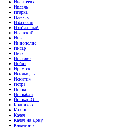
Ивантеевка
Ивдель
Игарка
Ижевск
Избербаш
Изобильный
Иланский
Инза
Иннополис
Инсар
Инта
Ипатово
Ирбит
Иркутск
Исилькуль
Искитим
Истра
Ишим
Ишимбай
Йошкар-Ола
Кадников
Казань
Калач
Калач-на-Дону
Калачинск