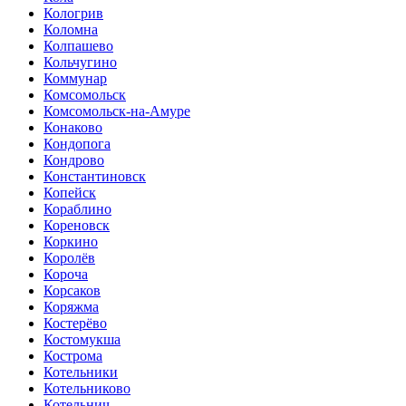
Кологрив
Коломна
Колпашево
Кольчугино
Коммунар
Комсомольск
Комсомольск-на-Амуре
Конаково
Кондопога
Кондрово
Константиновск
Копейск
Кораблино
Кореновск
Коркино
Королёв
Короча
Корсаков
Коряжма
Костерёво
Костомукша
Кострома
Котельники
Котельниково
Котельнич