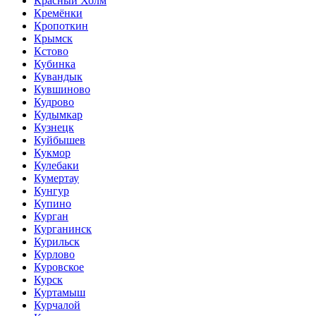
Красный Холм
Кремёнки
Кропоткин
Крымск
Кстово
Кубинка
Кувандык
Кувшиново
Кудрово
Кудымкар
Кузнецк
Куйбышев
Кукмор
Кулебаки
Кумертау
Кунгур
Купино
Курган
Курганинск
Курильск
Курлово
Куровское
Курск
Куртамыш
Курчалой