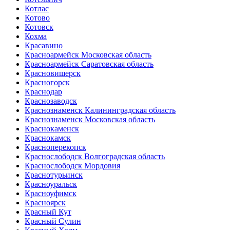
Котлас
Котово
Котовск
Кохма
Красавино
Красноармейск Московская область
Красноармейск Саратовская область
Красновишерск
Красногорск
Краснодар
Краснозаводск
Краснознаменск Калининградская область
Краснознаменск Московская область
Краснокаменск
Краснокамск
Красноперекопск
Краснослободск Волгоградская область
Краснослободск Мордовия
Краснотурьинск
Красноуральск
Красноуфимск
Красноярск
Красный Кут
Красный Сулин