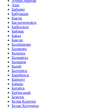
Ачхой-Мартан
Аша
Бабаево
Бабушкин
Бавлы
Багратионовск
Байкальск
Баймак
Бакал
Баксан
Балабаново
Балаково
Балахна
Балашиха
Балашов
Балей
Балтийск
Барабинск
Барнаул
Барыш
Батайск
Бахчисарай
Бежецк
Белая Калитва
Белая Холуница