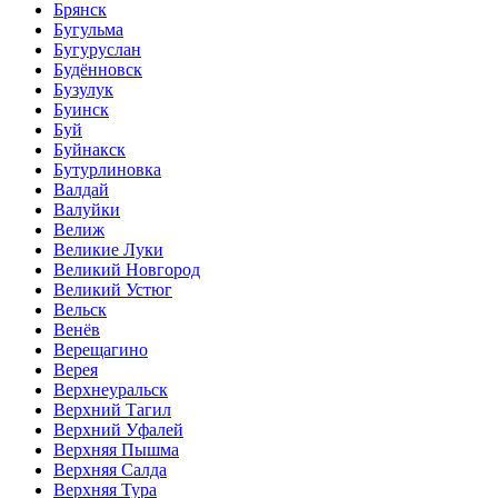
Брянск
Бугульма
Бугуруслан
Будённовск
Бузулук
Буинск
Буй
Буйнакск
Бутурлиновка
Валдай
Валуйки
Велиж
Великие Луки
Великий Новгород
Великий Устюг
Вельск
Венёв
Верещагино
Верея
Верхнеуральск
Верхний Тагил
Верхний Уфалей
Верхняя Пышма
Верхняя Салда
Верхняя Тура