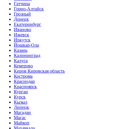
Гатчина
Горно-Алтайск
Грозный
Донецк
Екатеринбург
Иваново
Ижевск
Иркутск
Йошкар-Ола
Казань
Калининград
Калуга
Кемерово
Киров Кировская область
Кострома
Краснодар
Красноярск
Курган
Курск
Кызыл
Липецк
Магадан
Магас
Майкоп
Махачкала