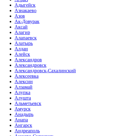
Адыгейск
Азнакаево
Азов
Ак-Довурак
Аксай
Алагир
Алапаевск
Алатырь
Алдан
Алейск
Александров
Александровск
Александровск-Сахалинский
Алексеевка
Алексин
Алзамай
Алупка
Алушта
Альметьевск
Амурск
Анадырь
Анапа
Ангарск
Андреаполь