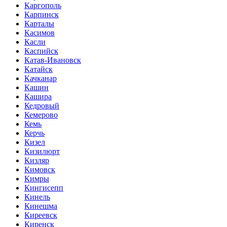
Каргополь
Карпинск
Карталы
Касимов
Касли
Каспийск
Катав-Ивановск
Катайск
Качканар
Кашин
Кашира
Кедровый
Кемерово
Кемь
Керчь
Кизел
Кизилюрт
Кизляр
Кимовск
Кимры
Кингисепп
Кинель
Кинешма
Киреевск
Киренск