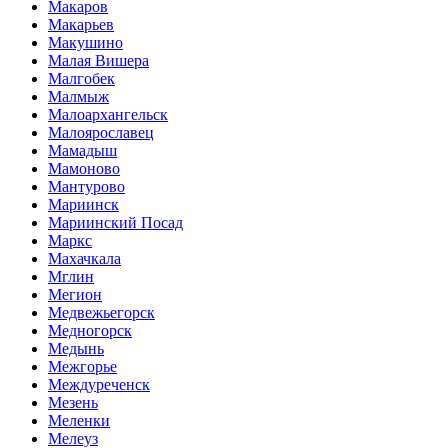
Макаров
Макарьев
Макушино
Малая Вишера
Малгобек
Малмыж
Малоархангельск
Малоярославец
Мамадыш
Мамоново
Мантурово
Мариинск
Мариинский Посад
Маркс
Махачкала
Мглин
Мегион
Медвежьегорск
Медногорск
Медынь
Межгорье
Междуреченск
Мезень
Меленки
Мелеуз