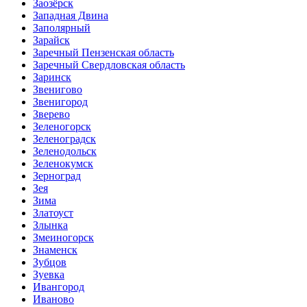
Заозёрск
Западная Двина
Заполярный
Зарайск
Заречный Пензенская область
Заречный Свердловская область
Заринск
Звенигово
Звенигород
Зверево
Зеленогорск
Зеленоградск
Зеленодольск
Зеленокумск
Зерноград
Зея
Зима
Златоуст
Злынка
Змеиногорск
Знаменск
Зубцов
Зуевка
Ивангород
Иваново