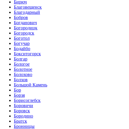
Бирюч
Благовещенск
Благодарный
Бобров
Богданович
Богородицк
Богородск
Боготол
Богучар
Бодайбо
Бокситогорск
Болгар
Бологое
Болотное
Болохово
Болхов
Большой Камень
Бор
Борзя
Борисоглебск
Боровичи
Боровск
Бородино
Братск
Бронницы