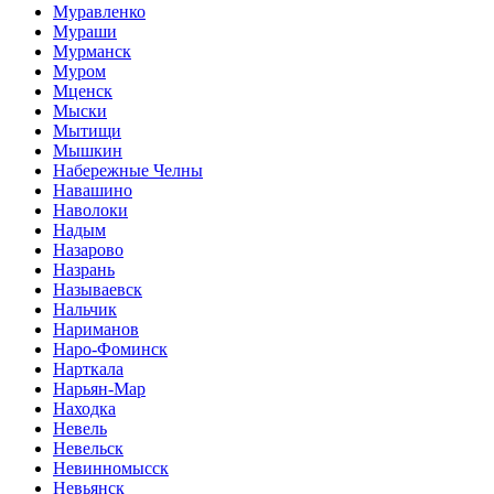
Муравленко
Мураши
Мурманск
Муром
Мценск
Мыски
Мытищи
Мышкин
Набережные Челны
Навашино
Наволоки
Надым
Назарово
Назрань
Называевск
Нальчик
Нариманов
Наро-Фоминск
Нарткала
Нарьян-Мар
Находка
Невель
Невельск
Невинномысск
Невьянск