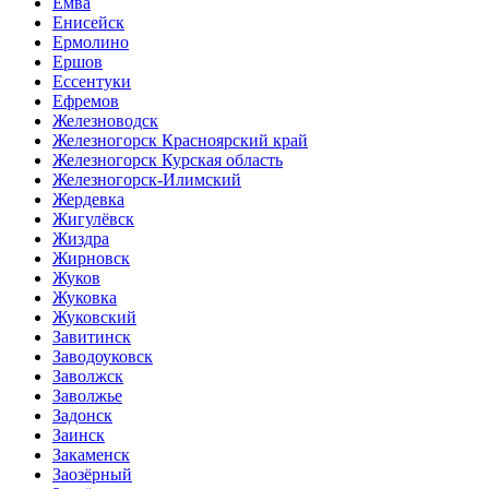
Емва
Енисейск
Ермолино
Ершов
Ессентуки
Ефремов
Железноводск
Железногорск Красноярский край
Железногорск Курская область
Железногорск-Илимский
Жердевка
Жигулёвск
Жиздра
Жирновск
Жуков
Жуковка
Жуковский
Завитинск
Заводоуковск
Заволжск
Заволжье
Задонск
Заинск
Закаменск
Заозёрный