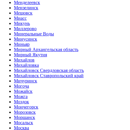
Менделеевск
Мензелинск
Мещовск
Миасс
Микунь
Миллерово
Минеральные Воды
Минусинск
Миньяр
Мирный Архангельская область
Мирный Якутия
Михайлов
Михайловка
Михайловск Свердловская область
Михайловск Ставропольский край
Мичуринск
Могоча
Можайск
Можга
Моздок
Мончегорск
Морозовск
Моршанск
Мосальск
Москва