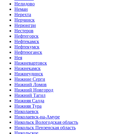
Нелидово
Неман
Нерехта
Нерчинск
Нерюнгри
Нестеров
Нефтегорск
Нефтекамск
Нефтекумск
Нефтеюганск
Нея
Нижневартовск
Нижнекамск
Нижнеудинск
Нижние Серги
Нижний Ломов
Нижний Новгород
Нижний Тагил
Нижняя Салда
Нижняя Тура
Николаевск
Николаевск-на-Амуре
Никольск Вологодская область
Никольск Пензенская область
Никольское