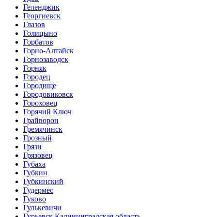
Геленджик
Георгиевск
Глазов
Голицыно
Горбатов
Горно-Алтайск
Горнозаводск
Горняк
Городец
Городище
Городовиковск
Гороховец
Горячий Ключ
Грайворон
Гремячинск
Грозный
Грязи
Грязовец
Губаха
Губкин
Губкинский
Гудермес
Гуково
Гулькевичи
Гурьевск Калининградская область