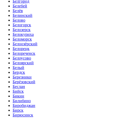
Белгород
Белебей
Белёв
Белинский
Белово
Белогорск
Белозерск
Белокуриха
Беломорск
Белоозёрский
Белорецк
Белореченск
Белоусово
Белоярский
Белый
Бердск
Березники
Берёзовский
Беслан
Бийск
Бикин
Билибино
Биробиджан
Бирск
Бирюсинск