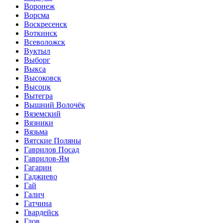
Воронеж
Ворсма
Воскресенск
Воткинск
Всеволожск
Вуктыл
Выборг
Выкса
Высоковск
Высоцк
Вытегра
Вышний Волочёк
Вяземский
Вязники
Вязьма
Вятские Поляны
Гаврилов Посад
Гаврилов-Ям
Гагарин
Гаджиево
Гай
Галич
Гатчина
Гвардейск
Гдов