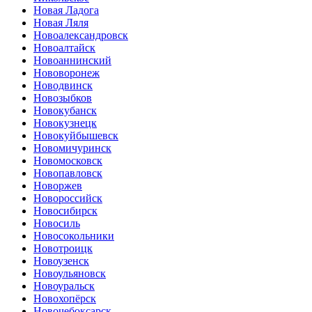
Новая Ладога
Новая Ляля
Новоалександровск
Новоалтайск
Новоаннинский
Нововоронеж
Новодвинск
Новозыбков
Новокубанск
Новокузнецк
Новокуйбышевск
Новомичуринск
Новомосковск
Новопавловск
Новоржев
Новороссийск
Новосибирск
Новосиль
Новосокольники
Новотроицк
Новоузенск
Новоульяновск
Новоуральск
Новохопёрск
Новочебоксарск