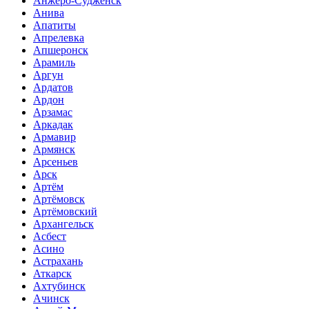
Анжеро-Судженск
Анива
Апатиты
Апрелевка
Апшеронск
Арамиль
Аргун
Ардатов
Ардон
Арзамас
Аркадак
Армавир
Армянск
Арсеньев
Арск
Артём
Артёмовск
Артёмовский
Архангельск
Асбест
Асино
Астрахань
Аткарск
Ахтубинск
Ачинск