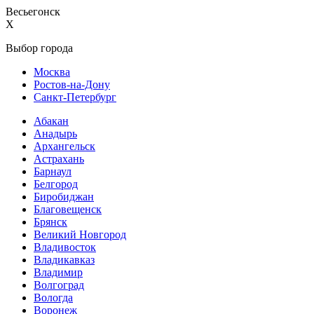
Весьегонск
X
Выбор города
Москва
Ростов-на-Дону
Санкт-Петербург
Абакан
Анадырь
Архангельск
Астрахань
Барнаул
Белгород
Биробиджан
Благовещенск
Брянск
Великий Новгород
Владивосток
Владикавказ
Владимир
Волгоград
Вологда
Воронеж