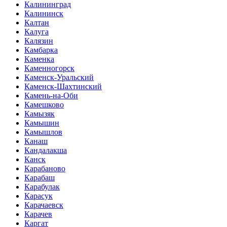
Калининград
Калининск
Калтан
Калуга
Калязин
Камбарка
Каменка
Каменногорск
Каменск-Уральский
Каменск-Шахтинский
Камень-на-Оби
Камешково
Камызяк
Камышин
Камышлов
Канаш
Кандалакша
Канск
Карабаново
Карабаш
Карабулак
Карасук
Карачаевск
Карачев
Каргат