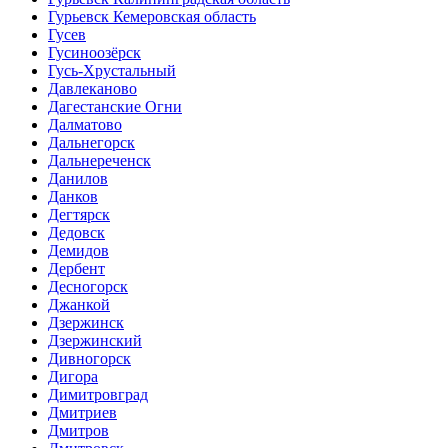
Гурьевск Кемеровская область
Гусев
Гусиноозёрск
Гусь-Хрустальный
Давлеканово
Дагестанские Огни
Далматово
Дальнегорск
Дальнереченск
Данилов
Данков
Дегтярск
Дедовск
Демидов
Дербент
Десногорск
Джанкой
Дзержинск
Дзержинский
Дивногорск
Дигора
Димитровград
Дмитриев
Дмитров