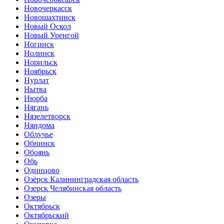
Новочеркасск
Новошахтинск
Новый Оскол
Новый Уренгой
Ногинск
Нолинск
Норильск
Ноябрьск
Нурлат
Нытва
Нюрба
Нягань
Нязелетворск
Няндома
Облучье
Обнинск
Обоянь
Обь
Одинцово
Озёрск Калининградская область
Озерск Челябинская область
Озеры
Октябрьск
Октябрьский