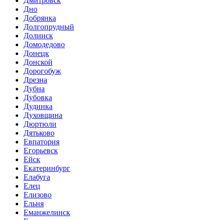
Дмитровск
Дно
Добрянка
Долгопрудный
Долинск
Домодедово
Донецк
Донской
Дорогобуж
Дрезна
Дубна
Дубовка
Дудинка
Духовщина
Дюртюли
Дятьково
Евпатория
Егорьевск
Ейск
Екатеринбург
Елабуга
Елец
Елизово
Ельня
Еманжелинск