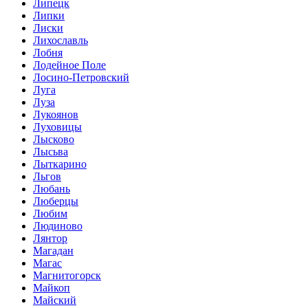
Липецк
Липки
Лиски
Лихославль
Лобня
Лодейное Поле
Лосино-Петровский
Луга
Луза
Лукоянов
Луховицы
Лысково
Лысьва
Лыткарино
Льгов
Любань
Люберцы
Любим
Людиново
Лянтор
Магадан
Магас
Магнитогорск
Майкоп
Майский