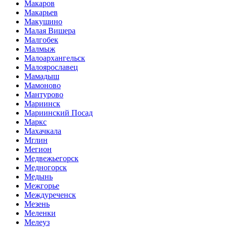
Макаров
Макарьев
Макушино
Малая Вишера
Малгобек
Малмыж
Малоархангельск
Малоярославец
Мамадыш
Мамоново
Мантурово
Мариинск
Мариинский Посад
Маркс
Махачкала
Мглин
Мегион
Медвежьегорск
Медногорск
Медынь
Межгорье
Междуреченск
Мезень
Меленки
Мелеуз