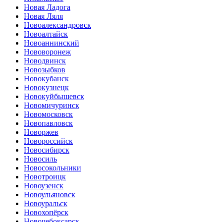
Новая Ладога
Новая Ляля
Новоалександровск
Новоалтайск
Новоаннинский
Нововоронеж
Новодвинск
Новозыбков
Новокубанск
Новокузнецк
Новокуйбышевск
Новомичуринск
Новомосковск
Новопавловск
Новоржев
Новороссийск
Новосибирск
Новосиль
Новосокольники
Новотроицк
Новоузенск
Новоульяновск
Новоуральск
Новохопёрск
Новочебоксарск