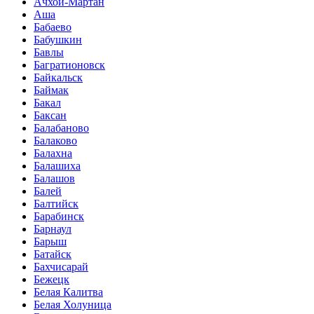
Ачхой-Мартан
Аша
Бабаево
Бабушкин
Бавлы
Багратионовск
Байкальск
Баймак
Бакал
Баксан
Балабаново
Балаково
Балахна
Балашиха
Балашов
Балей
Балтийск
Барабинск
Барнаул
Барыш
Батайск
Бахчисарай
Бежецк
Белая Калитва
Белая Холуница