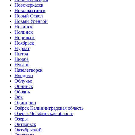
Новочеркасск
Новошахтинск
Новый Оскол
Новый Уренгой
Ногинск
Нолинск
Норильск
Ноябрьск
Нурлат
Нытва
Нюрба
Нягань
Нязелетворск
Няндома
Облучье
Обнинск
Обоянь
Обь
Одинцово
Озёрск Калининградская область
Озерск Челябинская область
Озеры
Октябрьск
Октябрьский