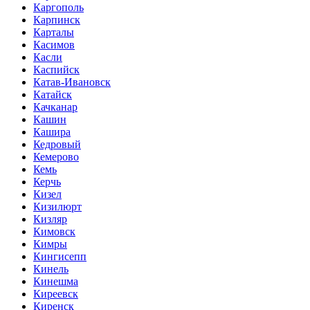
Каргополь
Карпинск
Карталы
Касимов
Касли
Каспийск
Катав-Ивановск
Катайск
Качканар
Кашин
Кашира
Кедровый
Кемерово
Кемь
Керчь
Кизел
Кизилюрт
Кизляр
Кимовск
Кимры
Кингисепп
Кинель
Кинешма
Киреевск
Киренск