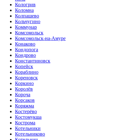
Кологрив
Коломна
Колпашево
Кольчугино
Коммунар
Комсомольск
Комсомольск-на-Амуре
Конаково
Кондопога
Кондрово
Константиновск
Копейск
Кораблино
Кореновск
Коркино
Королёв
Короча
Корсаков
Коряжма
Костерёво
Костомукша
Кострома
Котельники
Котельниково
Котельнич