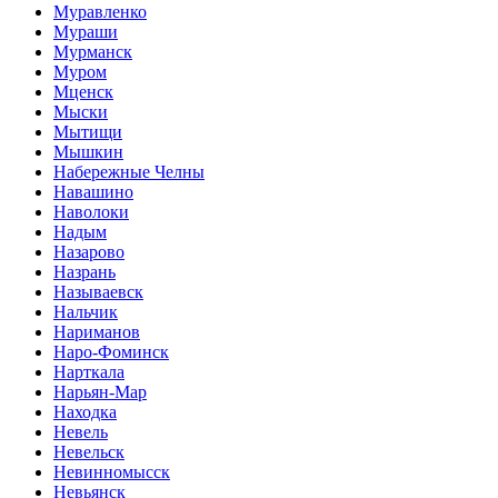
Муравленко
Мураши
Мурманск
Муром
Мценск
Мыски
Мытищи
Мышкин
Набережные Челны
Навашино
Наволоки
Надым
Назарово
Назрань
Называевск
Нальчик
Нариманов
Наро-Фоминск
Нарткала
Нарьян-Мар
Находка
Невель
Невельск
Невинномысск
Невьянск