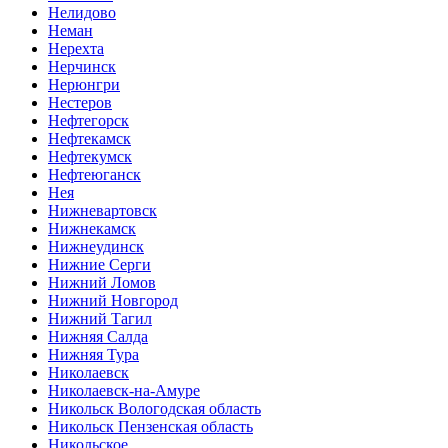
Нелидово
Неман
Нерехта
Нерчинск
Нерюнгри
Нестеров
Нефтегорск
Нефтекамск
Нефтекумск
Нефтеюганск
Нея
Нижневартовск
Нижнекамск
Нижнеудинск
Нижние Серги
Нижний Ломов
Нижний Новгород
Нижний Тагил
Нижняя Салда
Нижняя Тура
Николаевск
Николаевск-на-Амуре
Никольск Вологодская область
Никольск Пензенская область
Никольское