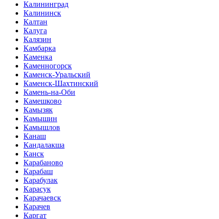
Калининград
Калининск
Калтан
Калуга
Калязин
Камбарка
Каменка
Каменногорск
Каменск-Уральский
Каменск-Шахтинский
Камень-на-Оби
Камешково
Камызяк
Камышин
Камышлов
Канаш
Кандалакша
Канск
Карабаново
Карабаш
Карабулак
Карасук
Карачаевск
Карачев
Каргат