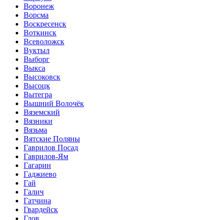
Воронеж
Ворсма
Воскресенск
Воткинск
Всеволожск
Вуктыл
Выборг
Выкса
Высоковск
Высоцк
Вытегра
Вышний Волочёк
Вяземский
Вязники
Вязьма
Вятские Поляны
Гаврилов Посад
Гаврилов-Ям
Гагарин
Гаджиево
Гай
Галич
Гатчина
Гвардейск
Гдов