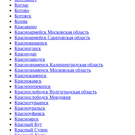
Котлас
Котово
Котовск
Кохма
Красавино
Красноармейск Московская область
Красноармейск Саратовская область
Красновишерск
Красногорск
Краснодар
Краснозаводск
Краснознаменск Калининградская область
Краснознаменск Московская область
Краснокаменск
Краснокамск
Красноперекопск
Краснослободск Волгоградская область
Краснослободск Мордовия
Краснотурьинск
Красноуральск
Красноуфимск
Красноярск
Красный Кут
Красный Сулин