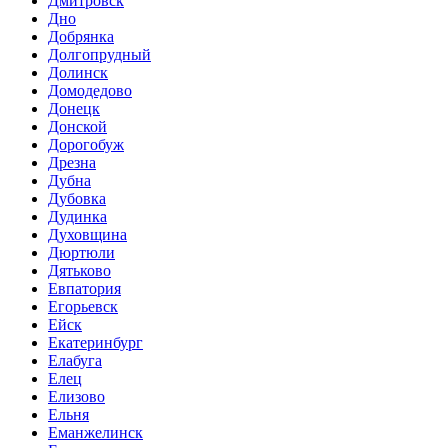
Дмитровск
Дно
Добрянка
Долгопрудный
Долинск
Домодедово
Донецк
Донской
Дорогобуж
Дрезна
Дубна
Дубовка
Дудинка
Духовщина
Дюртюли
Дятьково
Евпатория
Егорьевск
Ейск
Екатеринбург
Елабуга
Елец
Елизово
Ельня
Еманжелинск