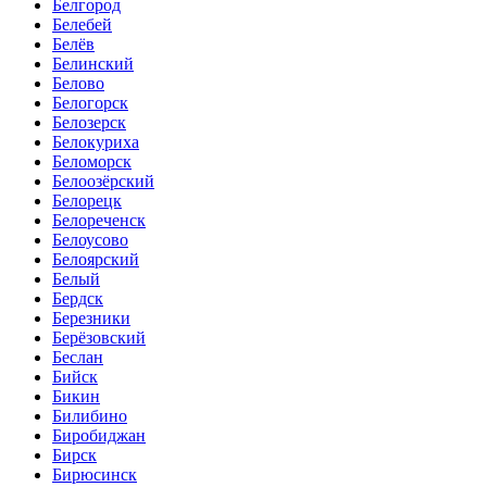
Белгород
Белебей
Белёв
Белинский
Белово
Белогорск
Белозерск
Белокуриха
Беломорск
Белоозёрский
Белорецк
Белореченск
Белоусово
Белоярский
Белый
Бердск
Березники
Берёзовский
Беслан
Бийск
Бикин
Билибино
Биробиджан
Бирск
Бирюсинск