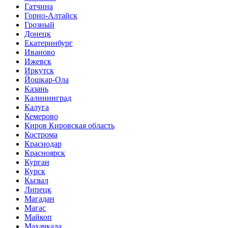
Гатчина
Горно-Алтайск
Грозный
Донецк
Екатеринбург
Иваново
Ижевск
Иркутск
Йошкар-Ола
Казань
Калининград
Калуга
Кемерово
Киров Кировская область
Кострома
Краснодар
Красноярск
Курган
Курск
Кызыл
Липецк
Магадан
Магас
Майкоп
Махачкала