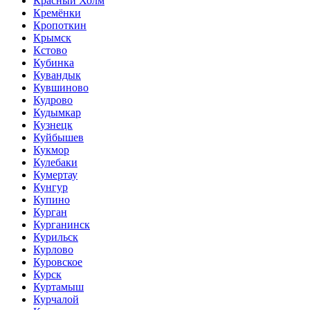
Красный Холм
Кремёнки
Кропоткин
Крымск
Кстово
Кубинка
Кувандык
Кувшиново
Кудрово
Кудымкар
Кузнецк
Куйбышев
Кукмор
Кулебаки
Кумертау
Кунгур
Купино
Курган
Курганинск
Курильск
Курлово
Куровское
Курск
Куртамыш
Курчалой