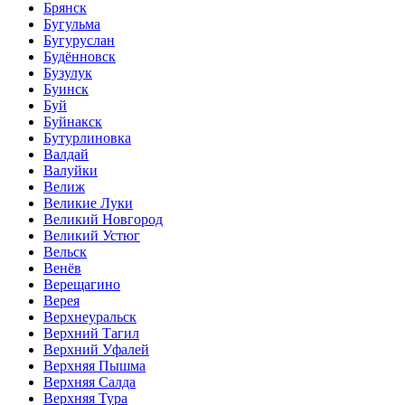
Брянск
Бугульма
Бугуруслан
Будённовск
Бузулук
Буинск
Буй
Буйнакск
Бутурлиновка
Валдай
Валуйки
Велиж
Великие Луки
Великий Новгород
Великий Устюг
Вельск
Венёв
Верещагино
Верея
Верхнеуральск
Верхний Тагил
Верхний Уфалей
Верхняя Пышма
Верхняя Салда
Верхняя Тура