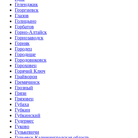
Геленджик
Георгиевск
Глазов
Голицыно
Горбатов
Горно-Алтайск
Горнозаводск
Горняк
Городец
Городище
Городовиковск
Гороховец
Горячий Ключ
Грайворон
Гремячинск
Грозный
Грязи
Грязовец
Губаха
Губкин
Губкинский
Гудермес
Гуково
Гулькевичи
Гурьевск Калининградская область