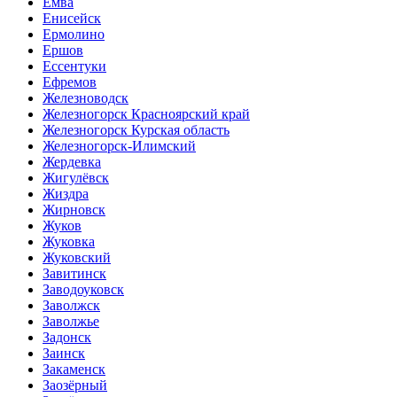
Емва
Енисейск
Ермолино
Ершов
Ессентуки
Ефремов
Железноводск
Железногорск Красноярский край
Железногорск Курская область
Железногорск-Илимский
Жердевка
Жигулёвск
Жиздра
Жирновск
Жуков
Жуковка
Жуковский
Завитинск
Заводоуковск
Заволжск
Заволжье
Задонск
Заинск
Закаменск
Заозёрный