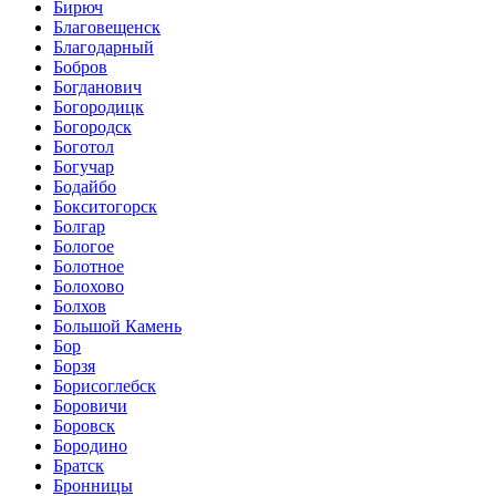
Бирюч
Благовещенск
Благодарный
Бобров
Богданович
Богородицк
Богородск
Боготол
Богучар
Бодайбо
Бокситогорск
Болгар
Бологое
Болотное
Болохово
Болхов
Большой Камень
Бор
Борзя
Борисоглебск
Боровичи
Боровск
Бородино
Братск
Бронницы