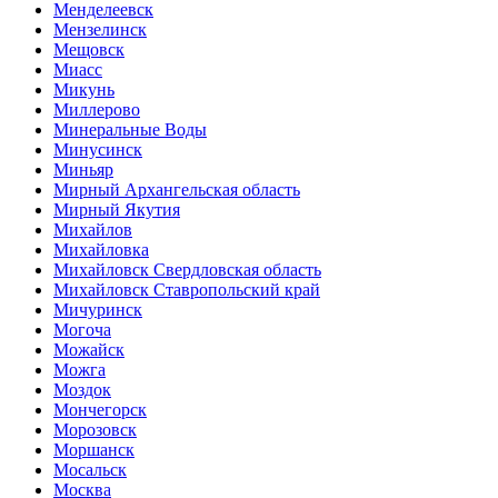
Менделеевск
Мензелинск
Мещовск
Миасс
Микунь
Миллерово
Минеральные Воды
Минусинск
Миньяр
Мирный Архангельская область
Мирный Якутия
Михайлов
Михайловка
Михайловск Свердловская область
Михайловск Ставропольский край
Мичуринск
Могоча
Можайск
Можга
Моздок
Мончегорск
Морозовск
Моршанск
Мосальск
Москва