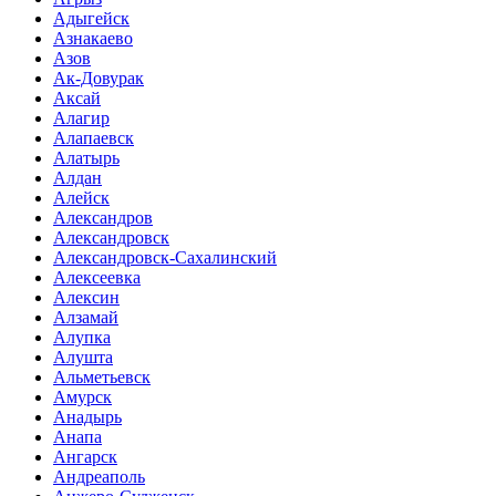
Адыгейск
Азнакаево
Азов
Ак-Довурак
Аксай
Алагир
Алапаевск
Алатырь
Алдан
Алейск
Александров
Александровск
Александровск-Сахалинский
Алексеевка
Алексин
Алзамай
Алупка
Алушта
Альметьевск
Амурск
Анадырь
Анапа
Ангарск
Андреаполь