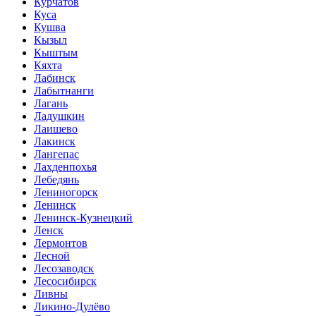
Курчатов
Куса
Кушва
Кызыл
Кыштым
Кяхта
Лабинск
Лабытнанги
Лагань
Ладушкин
Лаишево
Лакинск
Лангепас
Лахденпохья
Лебедянь
Лениногорск
Ленинск
Ленинск-Кузнецкий
Ленск
Лермонтов
Лесной
Лесозаводск
Лесосибирск
Ливны
Ликино-Дулёво