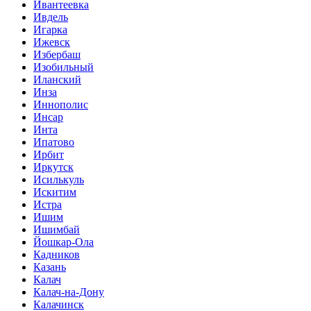
Ивантеевка
Ивдель
Игарка
Ижевск
Избербаш
Изобильный
Иланский
Инза
Иннополис
Инсар
Инта
Ипатово
Ирбит
Иркутск
Исилькуль
Искитим
Истра
Ишим
Ишимбай
Йошкар-Ола
Кадников
Казань
Калач
Калач-на-Дону
Калачинск