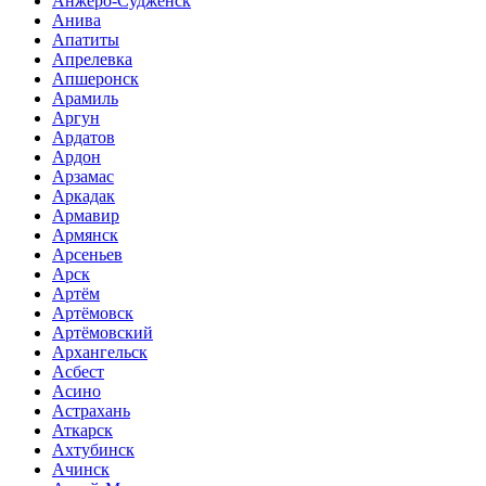
Анжеро-Судженск
Анива
Апатиты
Апрелевка
Апшеронск
Арамиль
Аргун
Ардатов
Ардон
Арзамас
Аркадак
Армавир
Армянск
Арсеньев
Арск
Артём
Артёмовск
Артёмовский
Архангельск
Асбест
Асино
Астрахань
Аткарск
Ахтубинск
Ачинск