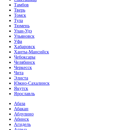
Тамбов
Тверь
Томск
Тула
Тюмень
Улан-Удэ
Ульяновск
Уфа
Хабаровск
Ханты-Мансийск
Чебоксары
Челябинск
Черкесск
Чита
Элиста
Южно-Сахалинск
Якутск
Ярославль
Абаза
Абакан
Абдулино
Абинск
Агидель
Агрыз