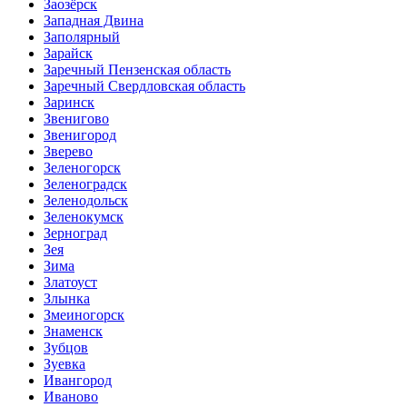
Заозёрск
Западная Двина
Заполярный
Зарайск
Заречный Пензенская область
Заречный Свердловская область
Заринск
Звенигово
Звенигород
Зверево
Зеленогорск
Зеленоградск
Зеленодольск
Зеленокумск
Зерноград
Зея
Зима
Златоуст
Злынка
Змеиногорск
Знаменск
Зубцов
Зуевка
Ивангород
Иваново