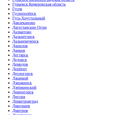
Гурьевск Кемеровская область
Гусев
Гусиноозёрск
Гусь-Хрустальный
Давлеканово
Дагестанские Огни
Далматово
Дальнегорск
Дальнереченск
Данилов
Данков
Дегтярск
Дедовск
Демидов
Дербент
Десногорск
Джанкой
Дзержинск
Дзержинский
Дивногорск
Дигора
Димитровград
Дмитриев
Дмитров