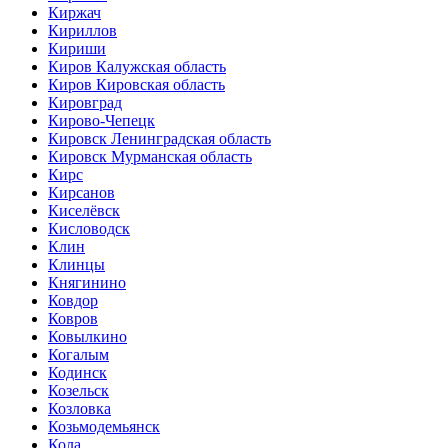
Киржач
Кириллов
Кириши
Киров Калужская область
Киров Кировская область
Кировград
Кирово-Чепецк
Кировск Ленинградская область
Кировск Мурманская область
Кирс
Кирсанов
Киселёвск
Кисловодск
Клин
Клинцы
Княгинино
Ковдор
Ковров
Ковылкино
Когалым
Кодинск
Козельск
Козловка
Козьмодемьянск
Кола