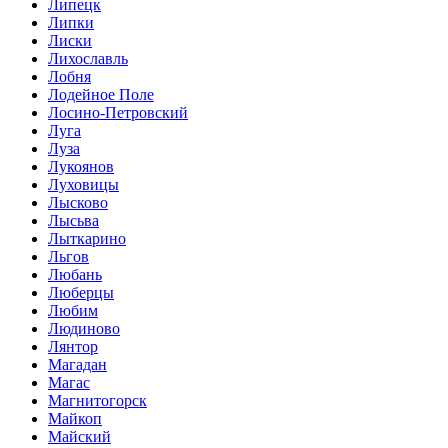
Липецк
Липки
Лиски
Лихославль
Лобня
Лодейное Поле
Лосино-Петровский
Луга
Луза
Лукоянов
Луховицы
Лысково
Лысьва
Лыткарино
Льгов
Любань
Люберцы
Любим
Людиново
Лянтор
Магадан
Магас
Магнитогорск
Майкоп
Майский