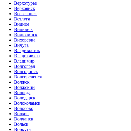
Верхотурье
Верхоянск
Весьегонск
Ветлуга
Видное
Вилюйск
Вилючинск
Вихоревка
Вичуга
Владивосток
Владикавказ
Владимир
Волгоград
Волгодонск
Волгореченск
Волжск
Волжский
Вологда
Володарск
Волоколамск
Волосово
Волхов
Волчанск
Вольск
Воркута