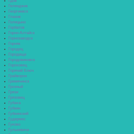
Гдов
Геленджик
Георгиевск
Глазов
Голицыно
Горбатов
Горно-Алтайск
Горнозаводск
Горняк
Городец
Городище
Городовиковск
Гороховец
Горячий Ключ
Грайворон
Гремячинск
Грозный
Грязи
Грязовец
Губаха
Губкин
Губкинский
Гудермес
Гуково
Гулькевичи