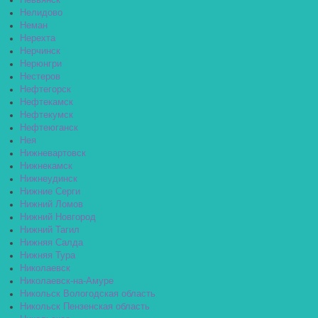
Невьянск
Нелидово
Неман
Нерехта
Нерчинск
Нерюнгри
Нестеров
Нефтегорск
Нефтекамск
Нефтекумск
Нефтеюганск
Нея
Нижневартовск
Нижнекамск
Нижнеудинск
Нижние Серги
Нижний Ломов
Нижний Новгород
Нижний Тагил
Нижняя Салда
Нижняя Тура
Николаевск
Николаевск-на-Амуре
Никольск Вологодская область
Никольск Пензенская область