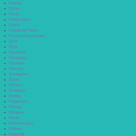
Липецк
Липки
Лиски
Лихославль
Лобня
Лодейное Поле
Лосино-Петровский
Луга
Луза
Лукоянов
Луховицы
Лысково
Лысьва
Лыткарино
Льгов
Любань
Люберцы
Любим
Людиново
Лянтор
Магадан
Магас
Магнитогорск
Майкоп
Майский