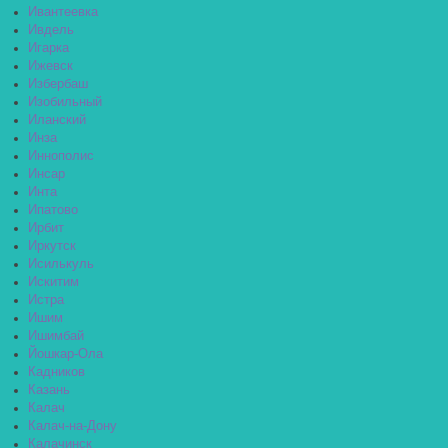
Ивантеевка
Ивдель
Игарка
Ижевск
Избербаш
Изобильный
Иланский
Инза
Иннополис
Инсар
Инта
Ипатово
Ирбит
Иркутск
Исилькуль
Искитим
Истра
Ишим
Ишимбай
Йошкар-Ола
Кадников
Казань
Калач
Калач-на-Дону
Калачинск