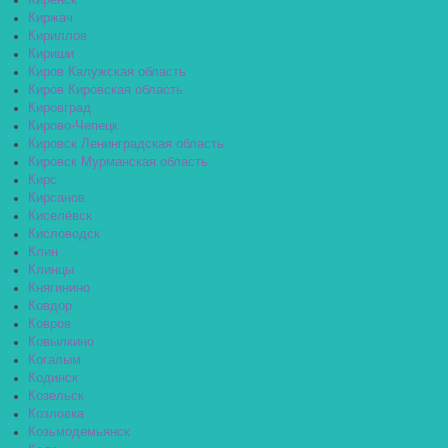
Киренск
Киржач
Кириллов
Кириши
Киров Калужская область
Киров Кировская область
Кировград
Кирово-Чепецк
Кировск Ленинградская область
Кировск Мурманская область
Кирс
Кирсанов
Киселёвск
Кисловодск
Клин
Клинцы
Княгинино
Ковдор
Ковров
Ковылкино
Когалым
Кодинск
Козельск
Козловка
Козьмодемьянск