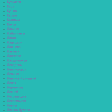
Курчатов
Куса
Кушва
Кызыл
Кыштым
Кяхта
Лабинск
Лабытнанги
Лагань
Ладушкин
Лаишево
Лакинск
Лангепас
Лахденпохья
Лебедянь
Лениногорск
Ленинск
Ленинск-Кузнецкий
Ленск
Лермонтов
Лесной
Лесозаводск
Лесосибирск
Ливны
Ликино-Дулёво