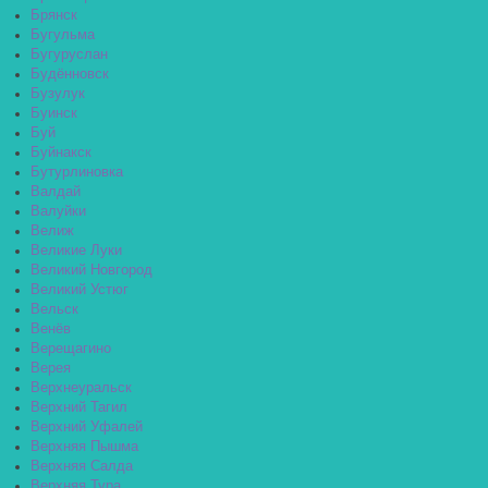
Брянск
Бугульма
Бугуруслан
Будённовск
Бузулук
Буинск
Буй
Буйнакск
Бутурлиновка
Валдай
Валуйки
Велиж
Великие Луки
Великий Новгород
Великий Устюг
Вельск
Венёв
Верещагино
Верея
Верхнеуральск
Верхний Тагил
Верхний Уфалей
Верхняя Пышма
Верхняя Салда
Верхняя Тура