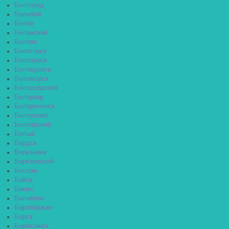
Белгород
Белебей
Белёв
Белинский
Белово
Белогорск
Белозерск
Белокуриха
Беломорск
Белоозёрский
Белорецк
Белореченск
Белоусово
Белоярский
Белый
Бердск
Березники
Берёзовский
Беслан
Бийск
Бикин
Билибино
Биробиджан
Бирск
Бирюсинск