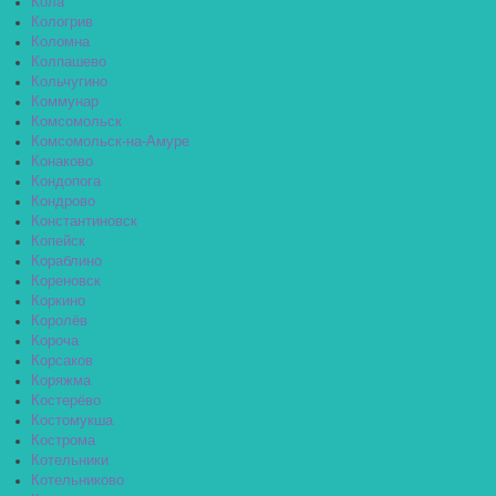
Кола
Кологрив
Коломна
Колпашево
Кольчугино
Коммунар
Комсомольск
Комсомольск-на-Амуре
Конаково
Кондопога
Кондрово
Константиновск
Копейск
Кораблино
Кореновск
Коркино
Королёв
Короча
Корсаков
Коряжма
Костерёво
Костомукша
Кострома
Котельники
Котельниково