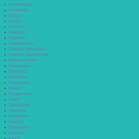
Калининград
Калининск
Калтан
Калуга
Калязин
Камбарка
Каменка
Каменногорск
Каменск-Уральский
Каменск-Шахтинский
Камень-на-Оби
Камешково
Камызяк
Камышин
Камышлов
Канаш
Кандалакша
Канск
Карабаново
Карабаш
Карабулак
Карасук
Карачаевск
Карачев
Каргат