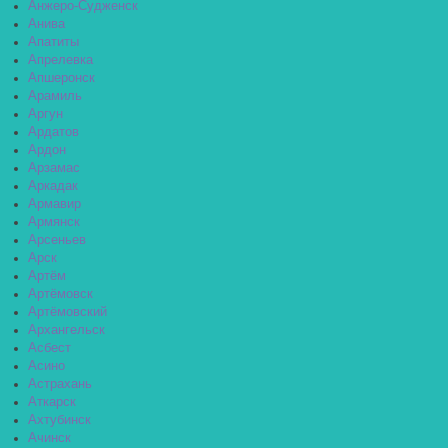
Анжеро-Судженск
Анива
Апатиты
Апрелевка
Апшеронск
Арамиль
Аргун
Ардатов
Ардон
Арзамас
Аркадак
Армавир
Армянск
Арсеньев
Арск
Артём
Артёмовск
Артёмовский
Архангельск
Асбест
Асино
Астрахань
Аткарск
Ахтубинск
Ачинск