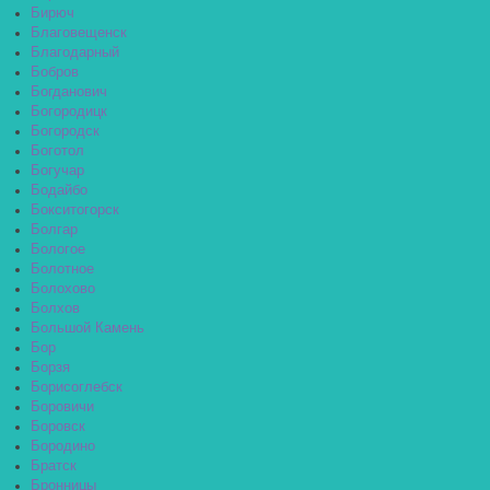
Бирюч
Благовещенск
Благодарный
Бобров
Богданович
Богородицк
Богородск
Боготол
Богучар
Бодайбо
Бокситогорск
Болгар
Бологое
Болотное
Болохово
Болхов
Большой Камень
Бор
Борзя
Борисоглебск
Боровичи
Боровск
Бородино
Братск
Бронницы