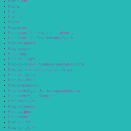
Котельнич
Котлас
Котово
Котовск
Кохма
Красавино
Красноармейск Московская область
Красноармейск Саратовская область
Красновишерск
Красногорск
Краснодар
Краснозаводск
Краснознаменск Калининградская область
Краснознаменск Московская область
Краснокаменск
Краснокамск
Красноперекопск
Краснослободск Волгоградская область
Краснослободск Мордовия
Краснотурьинск
Красноуральск
Красноуфимск
Красноярск
Красный Кут
Красный Сулин