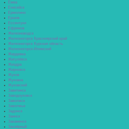
Емва
Енисейск
Ермолино
Ершов
Ессентуки
Ефремов
Железноводск
Железногорск Красноярский край
Железногорск Курская область
Железногорск-Илимский
Жердевка
Жигулёвск
Жиздра
Жирновск
Жуков
Жуковка
Жуковский
Завитинск
Заводоуковск
Заволжск
Заволжье
Задонск
Заинск
Закаменск
Заозёрный