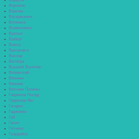
Воркута
Воронеж
Ворсма
Воскресенск
Воткинск
Всеволожск
Вуктыл
Выборг
Выкса
Высоковск
Высоцк
Вытегра
Вышний Волочёк
Вяземский
Вязники
Вязьма
Вятские Поляны
Гаврилов Посад
Гаврилов-Ям
Гагарин
Гаджиево
Гай
Галич
Гатчина
Гвардейск