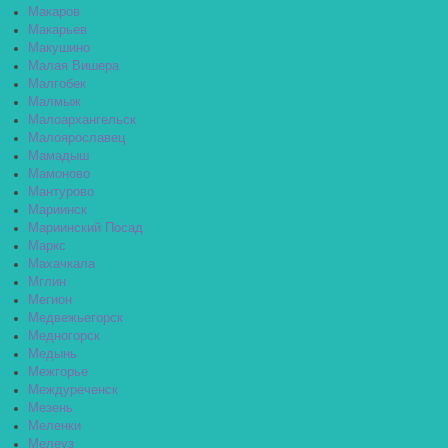
Макаров
Макарьев
Макушино
Малая Вишера
Малгобек
Малмыж
Малоархангельск
Малоярославец
Мамадыш
Мамоново
Мантурово
Мариинск
Мариинский Посад
Маркс
Махачкала
Мглин
Мегион
Медвежьегорск
Медногорск
Медынь
Межгорье
Междуреченск
Мезень
Меленки
Мелеуз