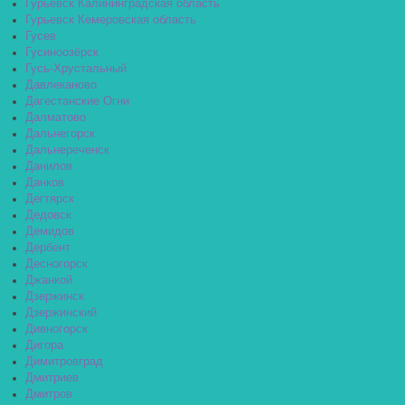
Гурьевск Калининградская область
Гурьевск Кемеровская область
Гусев
Гусиноозёрск
Гусь-Хрустальный
Давлеканово
Дагестанские Огни
Далматово
Дальнегорск
Дальнереченск
Данилов
Данков
Дегтярск
Дедовск
Демидов
Дербент
Десногорск
Джанкой
Дзержинск
Дзержинский
Дивногорск
Дигора
Димитровград
Дмитриев
Дмитров