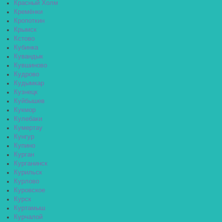
Красный Холм
Кремёнки
Кропоткин
Крымск
Кстово
Кубинка
Кувандык
Кувшиново
Кудрово
Кудымкар
Кузнецк
Куйбышев
Кукмор
Кулебаки
Кумертау
Кунгур
Купино
Курган
Курганинск
Курильск
Курлово
Куровское
Курск
Куртамыш
Курчалой