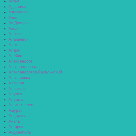
Агрыз
Адыгейск
Азнакаево
Азов
Ак-Довурак
Аксай
Алагир
Алапаевск
Алатырь
Алдан
Алейск
Александров
Александровск
Александровск-Сахалинский
Алексеевка
Алексин
Алзамай
Алупка
Алушта
Альметьевск
Амурск
Анадырь
Анапа
Ангарск
Андреаполь