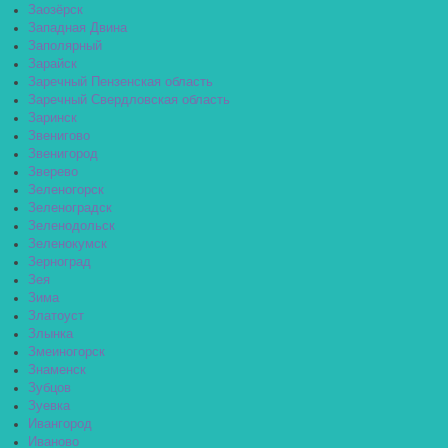
Заозёрск
Западная Двина
Заполярный
Зарайск
Заречный Пензенская область
Заречный Свердловская область
Заринск
Звенигово
Звенигород
Зверево
Зеленогорск
Зеленоградск
Зеленодольск
Зеленокумск
Зерноград
Зея
Зима
Златоуст
Злынка
Змеиногорск
Знаменск
Зубцов
Зуевка
Ивангород
Иваново