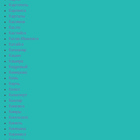
Каргополь
Карпинск
Карталы
Касимов
Касли
Каспийск
Катав-Ивановск
Катайск
Качканар
Кашин
Кашира
Кедровый
Кемерово
Кемь
Керчь
Кизел
Кизилюрт
Кизляр
Кимовск
Кимры
Кингисепп
Кинель
Кинешма
Киреевск