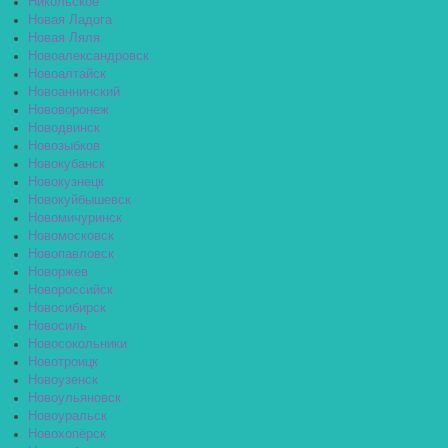
Никольское
Новая Ладога
Новая Ляля
Новоалександровск
Новоалтайск
Новоаннинский
Нововоронеж
Новодвинск
Новозыбков
Новокубанск
Новокузнецк
Новокуйбышевск
Новомичуринск
Новомосковск
Новопавловск
Новоржев
Новороссийск
Новосибирск
Новосиль
Новосокольники
Новотроицк
Новоузенск
Новоульяновск
Новоуральск
Новохопёрск