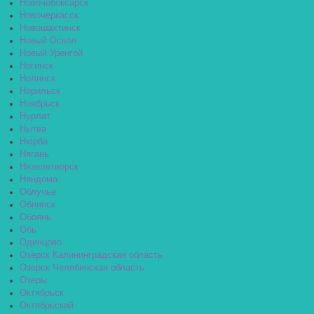
Новочебоксарск
Новочеркасск
Новошахтинск
Новый Оскол
Новый Уренгой
Ногинск
Нолинск
Норильск
Ноябрьск
Нурлат
Нытва
Нюрба
Нягань
Нязелетворск
Няндома
Облучье
Обнинск
Обоянь
Обь
Одинцово
Озёрск Калининградская область
Озерск Челябинская область
Озеры
Октябрьск
Октябрьский