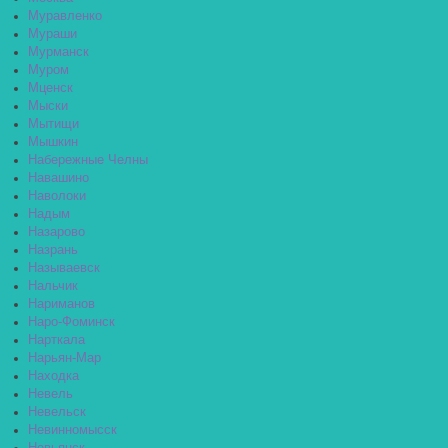
Муравленко
Мураши
Мурманск
Муром
Мценск
Мыски
Мытищи
Мышкин
Набережные Челны
Навашино
Наволоки
Надым
Назарово
Назрань
Называевск
Нальчик
Нариманов
Наро-Фоминск
Нарткала
Нарьян-Мар
Находка
Невель
Невельск
Невинномысск