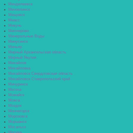
Менделеевск
Мензелинск
Мещовск
Миасс
Микунь
Миллерово
Минеральные Воды
Минусинск
Миньяр
Мирный Архангельская область
Мирный Якутия
Михайлов
Михайловка
Михайловск Свердловская область
Михайловск Ставропольский край
Мичуринск
Могоча
Можайск
Можга
Моздок
Мончегорск
Морозовск
Моршанск
Мосальск
Москва