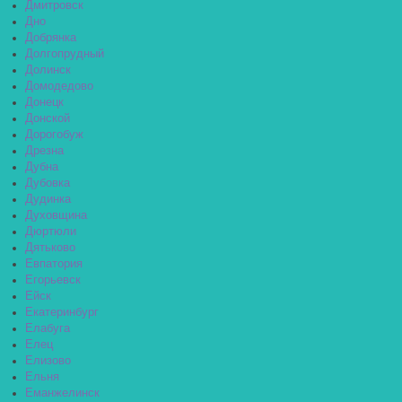
Дмитровск
Дно
Добрянка
Долгопрудный
Долинск
Домодедово
Донецк
Донской
Дорогобуж
Дрезна
Дубна
Дубовка
Дудинка
Духовщина
Дюртюли
Дятьково
Евпатория
Егорьевск
Ейск
Екатеринбург
Елабуга
Елец
Елизово
Ельня
Еманжелинск