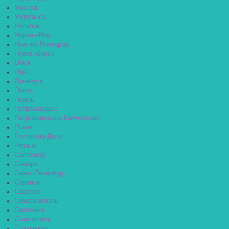
Москва
Мурманск
Нальчик
Нарьян-Мар
Нижний Новгород
Новосибирск
Омск
Орёл
Оренбург
Пенза
Пермь
Петрозаводск
Петропавловск-Камчатский
Псков
Ростов-на-Дону
Рязань
Салехард
Самара
Санкт-Петербург
Саранск
Саратов
Симферополь
Смоленск
Ставрополь
Сыктывкар