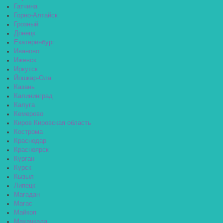
Гатчина
Горно-Алтайск
Грозный
Донецк
Екатеринбург
Иваново
Ижевск
Иркутск
Йошкар-Ола
Казань
Калининград
Калуга
Кемерово
Киров Кировская область
Кострома
Краснодар
Красноярск
Курган
Курск
Кызыл
Липецк
Магадан
Магас
Майкоп
Махачкала