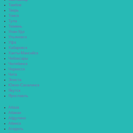
Тамбов
Тверь
Томск
Тула
Тюмень
Улан-Удэ
Ульяновск
Уфа
Хабаровск
Ханты-Мансийск
Чебоксары
Челябинск
Черкесск
Чита
Элиста
Южно-Сахалинск
Якутск
Ярославль
Абаза
Абакан
Абдулино
Абинск
Агидель