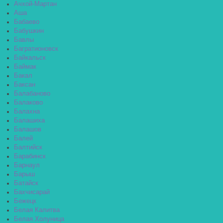
Ачхой-Мартан
Аша
Бабаево
Бабушкин
Бавлы
Багратионовск
Байкальск
Баймак
Бакал
Баксан
Балабаново
Балаково
Балахна
Балашиха
Балашов
Балей
Балтийск
Барабинск
Барнаул
Барыш
Батайск
Бахчисарай
Бежецк
Белая Калитва
Белая Холуница