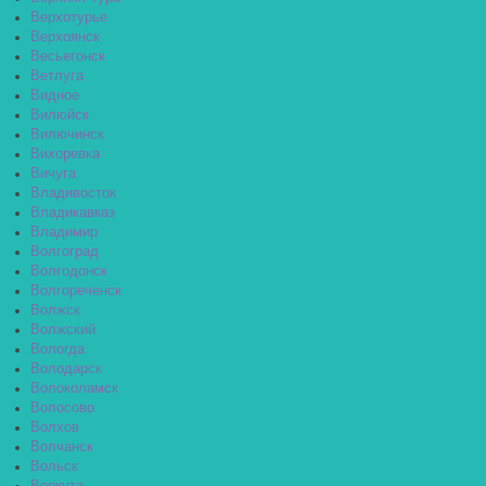
Верхотурье
Верхоянск
Весьегонск
Ветлуга
Видное
Вилюйск
Вилючинск
Вихоревка
Вичуга
Владивосток
Владикавказ
Владимир
Волгоград
Волгодонск
Волгореченск
Волжск
Волжский
Вологда
Володарск
Волоколамск
Волосово
Волхов
Волчанск
Вольск