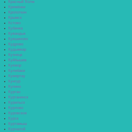
Красный Холм
Кремёнки
Кропоткин
Крымск
Кстово
Кубинка
Кувандык
Кувшиново
Кудрово
Кудымкар
Кузнецк
Куйбышев
Кукмор
Кулебаки
Кумертау
Кунгур
Купино
Курган
Курганинск
Курильск
Курлово
Куровское
Курск
Куртамыш
Курчалой