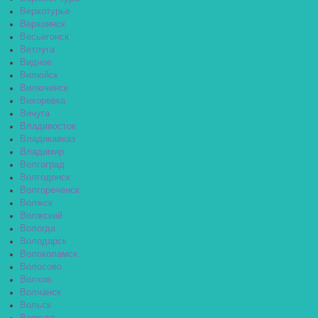
Верхотурье
Верхоянск
Весьегонск
Ветлуга
Видное
Вилюйск
Вилючинск
Вихоревка
Вичуга
Владивосток
Владикавказ
Владимир
Волгоград
Волгодонск
Волгореченск
Волжск
Волжский
Вологда
Володарск
Волоколамск
Волосово
Волхов
Волчанск
Вольск