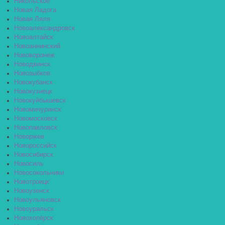
Никольское
Новая Ладога
Новая Ляля
Новоалександровск
Новоалтайск
Новоаннинский
Нововоронеж
Новодвинск
Новозыбков
Новокубанск
Новокузнецк
Новокуйбышевск
Новомичуринск
Новомосковск
Новопавловск
Новоржев
Новороссийск
Новосибирск
Новосиль
Новосокольники
Новотроицк
Новоузенск
Новоульяновск
Новоуральск
Новохопёрск