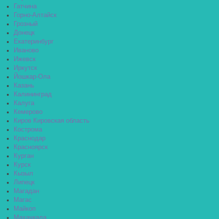
Гатчина
Горно-Алтайск
Грозный
Донецк
Екатеринбург
Иваново
Ижевск
Иркутск
Йошкар-Ола
Казань
Калининград
Калуга
Кемерово
Киров Кировская область
Кострома
Краснодар
Красноярск
Курган
Курск
Кызыл
Липецк
Магадан
Магас
Майкоп
Махачкала