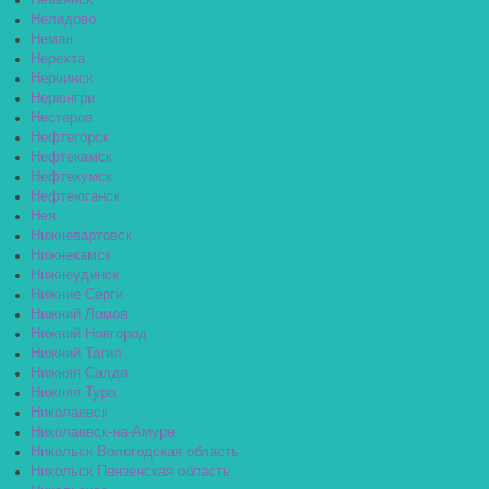
Невьянск
Нелидово
Неман
Нерехта
Нерчинск
Нерюнгри
Нестеров
Нефтегорск
Нефтекамск
Нефтекумск
Нефтеюганск
Нея
Нижневартовск
Нижнекамск
Нижнеудинск
Нижние Серги
Нижний Ломов
Нижний Новгород
Нижний Тагил
Нижняя Салда
Нижняя Тура
Николаевск
Николаевск-на-Амуре
Никольск Вологодская область
Никольск Пензенская область