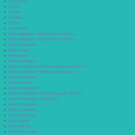
Котельнич
Котлас
Котово
Котовск
Кохма
Красавино
Красноармейск Московская область
Красноармейск Саратовская область
Красновишерск
Красногорск
Краснодар
Краснозаводск
Краснознаменск Калининградская область
Краснознаменск Московская область
Краснокаменск
Краснокамск
Красноперекопск
Краснослободск Волгоградская область
Краснослободск Мордовия
Краснотурьинск
Красноуральск
Красноуфимск
Красноярск
Красный Кут
Красный Сулин