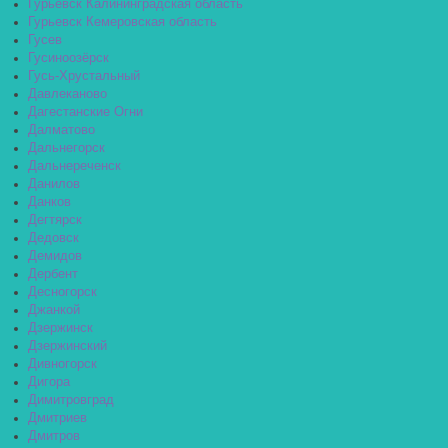
Гурьевск Калининградская область
Гурьевск Кемеровская область
Гусев
Гусиноозёрск
Гусь-Хрустальный
Давлеканово
Дагестанские Огни
Далматово
Дальнегорск
Дальнереченск
Данилов
Данков
Дегтярск
Дедовск
Демидов
Дербент
Десногорск
Джанкой
Дзержинск
Дзержинский
Дивногорск
Дигора
Димитровград
Дмитриев
Дмитров