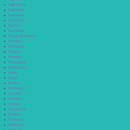
Каргополь
Карпинск
Карталы
Касимов
Касли
Каспийск
Катав-Ивановск
Катайск
Качканар
Кашин
Кашира
Кедровый
Кемерово
Кемь
Керчь
Кизел
Кизилюрт
Кизляр
Кимовск
Кимры
Кингисепп
Кинель
Кинешма
Киреевск