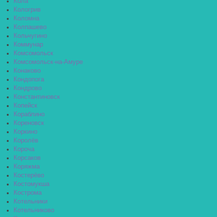
Кола
Кологрив
Коломна
Колпашево
Кольчугино
Коммунар
Комсомольск
Комсомольск-на-Амуре
Конаково
Кондопога
Кондрово
Константиновск
Копейск
Кораблино
Кореновск
Коркино
Королёв
Короча
Корсаков
Коряжма
Костерёво
Костомукша
Кострома
Котельники
Котельниково