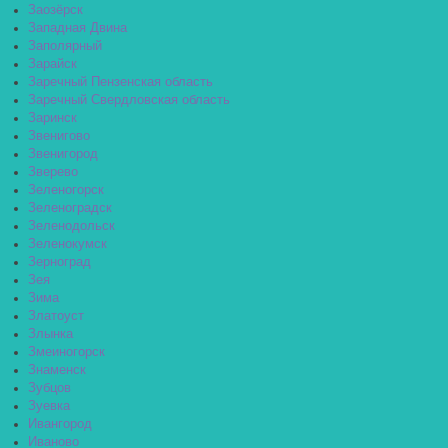
Заозёрск
Западная Двина
Заполярный
Зарайск
Заречный Пензенская область
Заречный Свердловская область
Заринск
Звенигово
Звенигород
Зверево
Зеленогорск
Зеленоградск
Зеленодольск
Зеленокумск
Зерноград
Зея
Зима
Златоуст
Злынка
Змеиногорск
Знаменск
Зубцов
Зуевка
Ивангород
Иваново