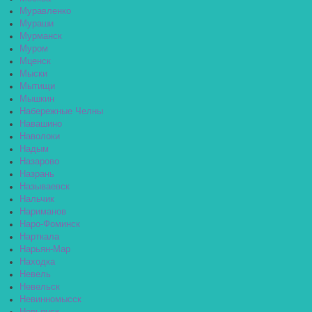
Муравленко
Мураши
Мурманск
Муром
Мценск
Мыски
Мытищи
Мышкин
Набережные Челны
Навашино
Наволоки
Надым
Назарово
Назрань
Называевск
Нальчик
Нариманов
Наро-Фоминск
Нарткала
Нарьян-Мар
Находка
Невель
Невельск
Невинномысск