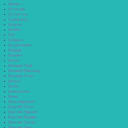
Брянск
Бугульма
Бугуруслан
Будённовск
Бузулук
Буинск
Буй
Буйнакск
Бутурлиновка
Валдай
Валуйки
Велиж
Великие Луки
Великий Новгород
Великий Устюг
Вельск
Венёв
Верещагино
Верея
Верхнеуральск
Верхний Тагил
Верхний Уфалей
Верхняя Пышма
Верхняя Салда
Верхняя Тура