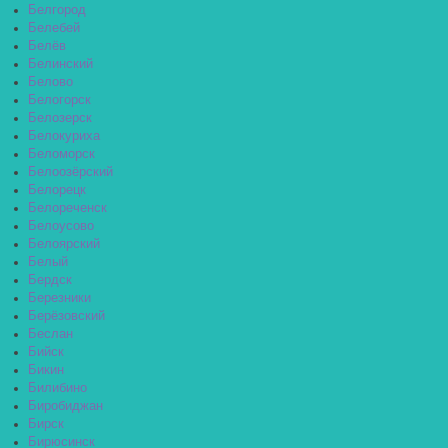
Белгород
Белебей
Белёв
Белинский
Белово
Белогорск
Белозерск
Белокуриха
Беломорск
Белоозёрский
Белорецк
Белореченск
Белоусово
Белоярский
Белый
Бердск
Березники
Берёзовский
Беслан
Бийск
Бикин
Билибино
Биробиджан
Бирск
Бирюсинск