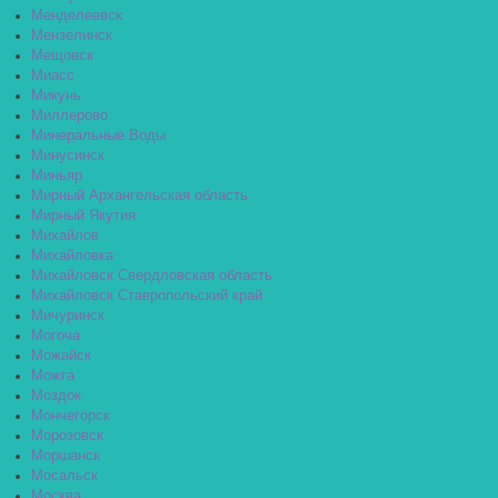
Менделеевск
Мензелинск
Мещовск
Миасс
Микунь
Миллерово
Минеральные Воды
Минусинск
Миньяр
Мирный Архангельская область
Мирный Якутия
Михайлов
Михайловка
Михайловск Свердловская область
Михайловск Ставропольский край
Мичуринск
Могоча
Можайск
Можга
Моздок
Мончегорск
Морозовск
Моршанск
Мосальск
Москва