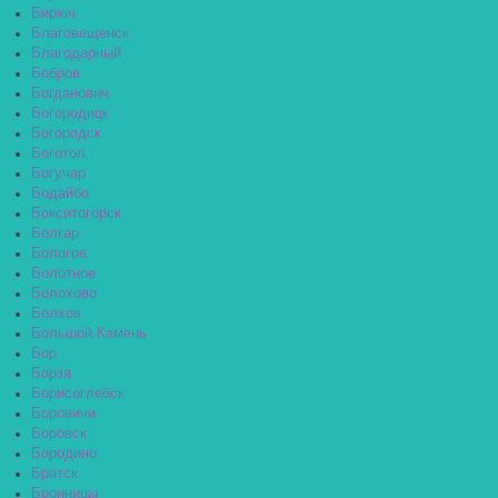
Бирюч
Благовещенск
Благодарный
Бобров
Богданович
Богородицк
Богородск
Боготол
Богучар
Бодайбо
Бокситогорск
Болгар
Бологое
Болотное
Болохово
Болхов
Большой Камень
Бор
Борзя
Борисоглебск
Боровичи
Боровск
Бородино
Братск
Бронницы