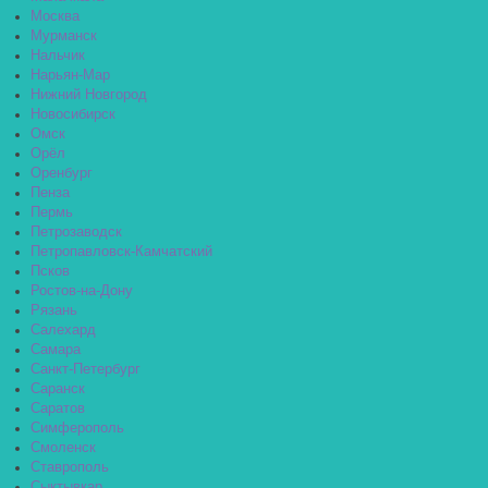
Москва
Мурманск
Нальчик
Нарьян-Мар
Нижний Новгород
Новосибирск
Омск
Орёл
Оренбург
Пенза
Пермь
Петрозаводск
Петропавловск-Камчатский
Псков
Ростов-на-Дону
Рязань
Салехард
Самара
Санкт-Петербург
Саранск
Саратов
Симферополь
Смоленск
Ставрополь
Сыктывкар