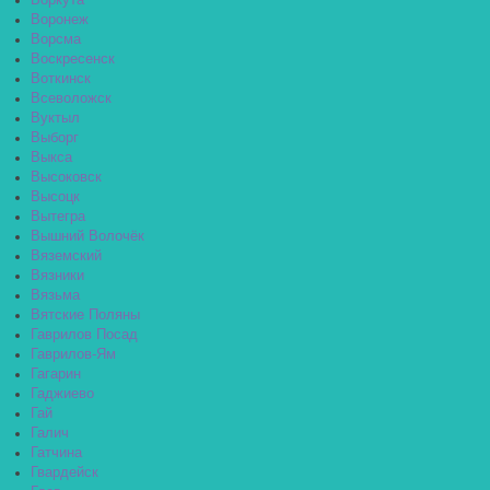
Воркута
Воронеж
Ворсма
Воскресенск
Воткинск
Всеволожск
Вуктыл
Выборг
Выкса
Высоковск
Высоцк
Вытегра
Вышний Волочёк
Вяземский
Вязники
Вязьма
Вятские Поляны
Гаврилов Посад
Гаврилов-Ям
Гагарин
Гаджиево
Гай
Галич
Гатчина
Гвардейск