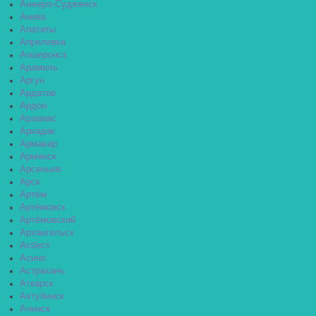
Анжеро-Судженск
Анива
Апатиты
Апрелевка
Апшеронск
Арамиль
Аргун
Ардатов
Ардон
Арзамас
Аркадак
Армавир
Армянск
Арсеньев
Арск
Артём
Артёмовск
Артёмовский
Архангельск
Асбест
Асино
Астрахань
Аткарск
Ахтубинск
Ачинск