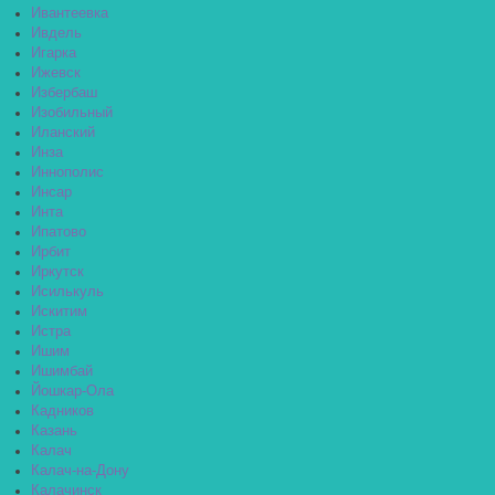
Ивантеевка
Ивдель
Игарка
Ижевск
Избербаш
Изобильный
Иланский
Инза
Иннополис
Инсар
Инта
Ипатово
Ирбит
Иркутск
Исилькуль
Искитим
Истра
Ишим
Ишимбай
Йошкар-Ола
Кадников
Казань
Калач
Калач-на-Дону
Калачинск