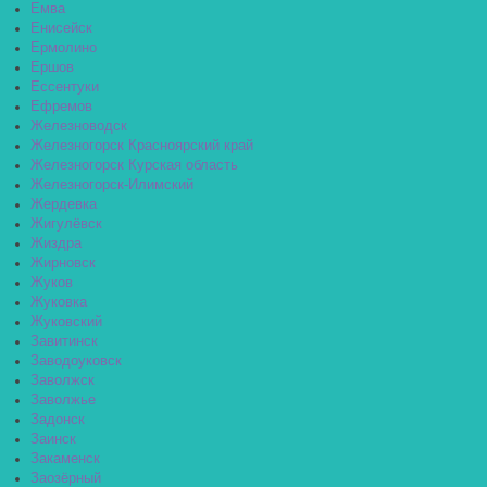
Емва
Енисейск
Ермолино
Ершов
Ессентуки
Ефремов
Железноводск
Железногорск Красноярский край
Железногорск Курская область
Железногорск-Илимский
Жердевка
Жигулёвск
Жиздра
Жирновск
Жуков
Жуковка
Жуковский
Завитинск
Заводоуковск
Заволжск
Заволжье
Задонск
Заинск
Закаменск
Заозёрный