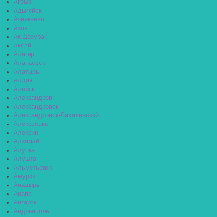
Агрыз
Адыгейск
Азнакаево
Азов
Ак-Довурак
Аксай
Алагир
Алапаевск
Алатырь
Алдан
Алейск
Александров
Александровск
Александровск-Сахалинский
Алексеевка
Алексин
Алзамай
Алупка
Алушта
Альметьевск
Амурск
Анадырь
Анапа
Ангарск
Андреаполь