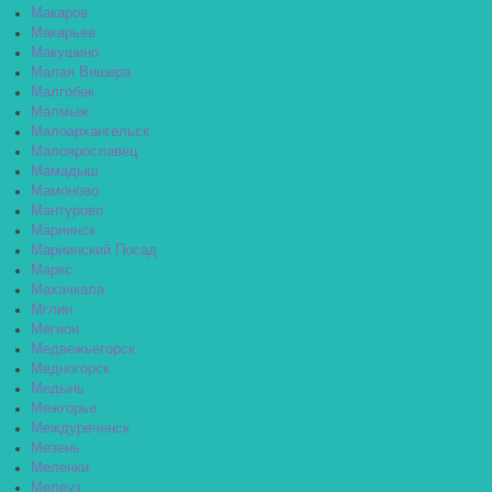
Макаров
Макарьев
Макушино
Малая Вишера
Малгобек
Малмыж
Малоархангельск
Малоярославец
Мамадыш
Мамоново
Мантурово
Мариинск
Мариинский Посад
Маркс
Махачкала
Мглин
Мегион
Медвежьегорск
Медногорск
Медынь
Межгорье
Междуреченск
Мезень
Меленки
Мелеуз