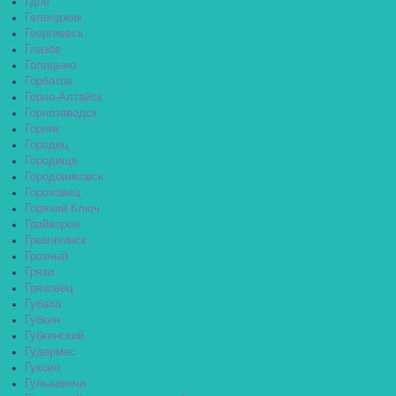
Гдов
Геленджик
Георгиевск
Глазов
Голицыно
Горбатов
Горно-Алтайск
Горнозаводск
Горняк
Городец
Городище
Городовиковск
Гороховец
Горячий Ключ
Грайворон
Гремячинск
Грозный
Грязи
Грязовец
Губаха
Губкин
Губкинский
Гудермес
Гуково
Гулькевичи