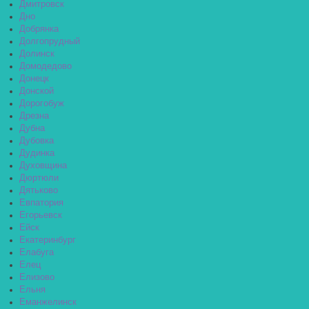
Дмитровск
Дно
Добрянка
Долгопрудный
Долинск
Домодедово
Донецк
Донской
Дорогобуж
Дрезна
Дубна
Дубовка
Дудинка
Духовщина
Дюртюли
Дятьково
Евпатория
Егорьевск
Ейск
Екатеринбург
Елабуга
Елец
Елизово
Ельня
Еманжелинск