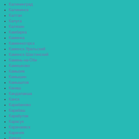
Калининград
Калининск
Калтан
Калуга
Калязин
Камбарка
Каменка
Каменногорск
Каменск-Уральский
Каменск-Шахтинский
Камень-на-Оби
Камешково
Камызяк
Камышин
Камышлов
Канаш
Кандалакша
Канск
Карабаново
Карабаш
Карабулак
Карасук
Карачаевск
Карачев
Каргат