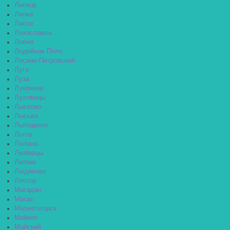
Липецк
Липки
Лиски
Лихославль
Лобня
Лодейное Поле
Лосино-Петровский
Луга
Луза
Лукоянов
Луховицы
Лысково
Лысьва
Лыткарино
Льгов
Любань
Люберцы
Любим
Людиново
Лянтор
Магадан
Магас
Магнитогорск
Майкоп
Майский