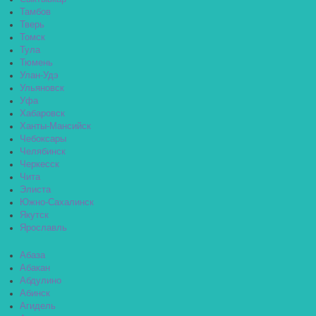
Тамбов
Тверь
Томск
Тула
Тюмень
Улан-Удэ
Ульяновск
Уфа
Хабаровск
Ханты-Мансийск
Чебоксары
Челябинск
Черкесск
Чита
Элиста
Южно-Сахалинск
Якутск
Ярославль
Абаза
Абакан
Абдулино
Абинск
Агидель