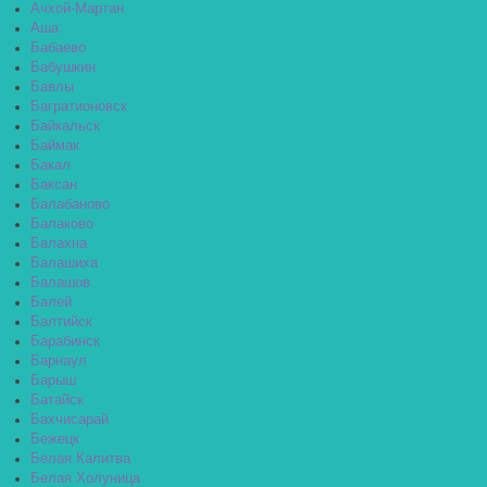
Ачхой-Мартан
Аша
Бабаево
Бабушкин
Бавлы
Багратионовск
Байкальск
Баймак
Бакал
Баксан
Балабаново
Балаково
Балахна
Балашиха
Балашов
Балей
Балтийск
Барабинск
Барнаул
Барыш
Батайск
Бахчисарай
Бежецк
Белая Калитва
Белая Холуница