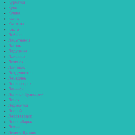
Курчатов
Куса
Кушва
Кызыл
Кыштым
Кяхта
Лабинск
Лабытнанги
Лагань
Ладушкин
Лаишево
Лакинск
Лангепас
Лахденпохья
Лебедянь
Лениногорск
Ленинск
Ленинск-Кузнецкий
Ленск
Лермонтов
Лесной
Лесозаводск
Лесосибирск
Ливны
Ликино-Дулёво