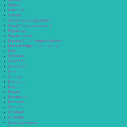
Киренск
Киржач
Кириллов
Кириши
Киров Калужская область
Киров Кировская область
Кировград
Кирово-Чепецк
Кировск Ленинградская область
Кировск Мурманская область
Кирс
Кирсанов
Киселёвск
Кисловодск
Клин
Клинцы
Княгинино
Ковдор
Ковров
Ковылкино
Когалым
Кодинск
Козельск
Козловка
Козьмодемьянск