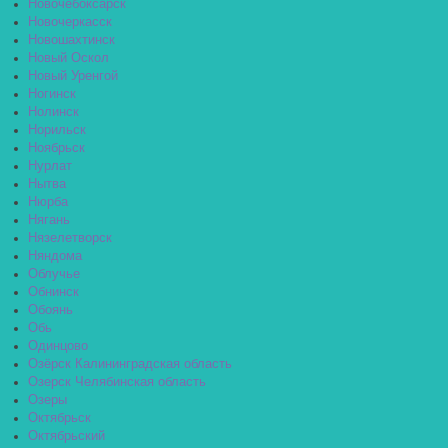
Новочебоксарск
Новочеркасск
Новошахтинск
Новый Оскол
Новый Уренгой
Ногинск
Нолинск
Норильск
Ноябрьск
Нурлат
Нытва
Нюрба
Нягань
Нязелетворск
Няндома
Облучье
Обнинск
Обоянь
Обь
Одинцово
Озёрск Калининградская область
Озерск Челябинская область
Озеры
Октябрьск
Октябрьский